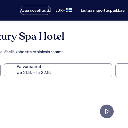
•
Avaa sovellus
EUR
Listaa majoituspaikkasi
xury Spa Hotel
see lähellä kohdetta Athiniosin satama
Päivämäärät