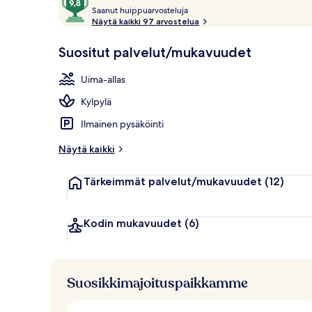
S
kautta
Saanut huippuarvosteluja
a
Näytä kaikki 97 arvostelua
10,
a
Asiakkaiden
Rakennuksen
n
Suositut palvelut/mukavuudet
suosikki
u
t
Uima-allas
h
Kylpylä
u
i
Ilmainen pysäköinti
p
p
Näytä kaikki
u
a
Tärkeimmät palvelut/mukavuudet
(12)
r
v
o
s
Kodin mukavuudet
(6)
t
e
l
u
Suosikkimajoituspaikkamme
j
a