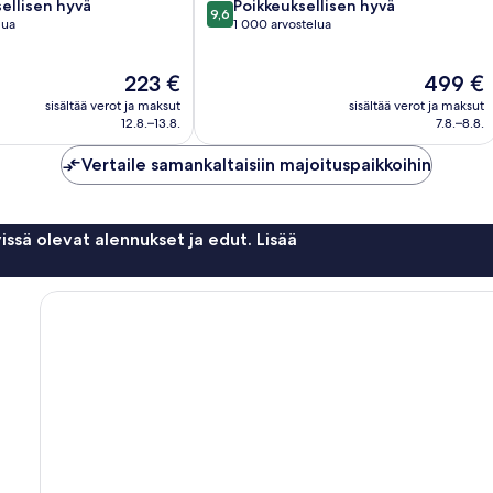
9.6
ellisen hyvä
Poikkeuksellisen hyvä
9,6
kautta
lua
1 000 arvostelua
10,
en
Poikkeuksellisen
Hinta
Hinta
223 €
499 €
hyvä,
on
on
1 000
sisältää verot ja maksut
sisältää verot ja maksut
223 €
499 €
arvostelua
12.8.–13.8.
7.8.–8.8.
Vertaile samankaltaisiin majoituspaikkoihin
issä olevat alennukset ja edut. Lisää