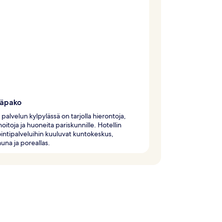
läpako
palvelun kylpylässä on tarjolla hierontoja,
hoitoja ja huoneita pariskunnille. Hotellin
intipalveluihin kuuluvat kuntokeskus,
una ja poreallas.