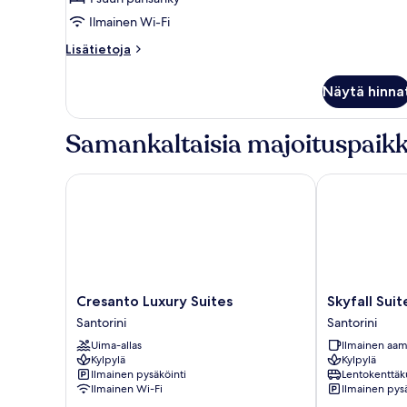
kuvat
Ilmainen Wi-Fi
Lisätietoja
Lisätietoja
huoneesta
Häämatkasviitti,
Näytä hinna
yksityinen
uima-
allas
Samankaltaisia majoituspaikk
Cresanto Luxury Suites
Skyfall Suites
Cresanto
Skyfall
Cresanto Luxury Suites
Skyfall Suit
Luxury
Suites
Santorini
Santorini
Suites
-
Uima-allas
Ilmainen aam
Santorini
Adults
Kylpylä
Kylpylä
Only
Ilmainen pysäköinti
Lentokenttäk
Santorini
Ilmainen Wi-Fi
Ilmainen pysä