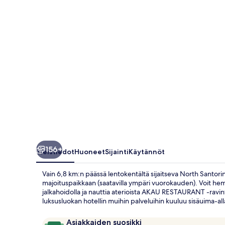
Spa
Hotel
valokuvagalleria
156+
Yleistiedot
Huoneet
Sijainti
Käytännöt
Vain 6,8 km:n päässä lentokentältä sijaitseva North Santorin
majoituspaikkaan (saatavilla ympäri vuorokauden). Voit hemmot
jalkahoidolla ja nauttia aterioista AKAU RESTAURANT -ravint
luksusluokan hotellin muihin palveluihin kuuluu sisäuima-alla
Arvostelut
9,8
Asiakkaiden suosikki