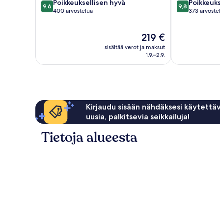
9.6
9.8
Poikkeuksellisen hyvä
Poikkeuks
9,6
9,8
kautta
kautta
400 arvostelua
373 arvoste
10,
10,
Poikkeuksellisen
Poikkeuksellis
Hinta
219 €
hyvä,
hyvä,
on
400
373
sisältää verot ja maksut
219 €
arvostelua
arvostelua
1.9.–2.9.
Kirjaudu sisään nähdäksesi käytettäv
uusia, palkitsevia seikkailuja!
Tietoja alueesta