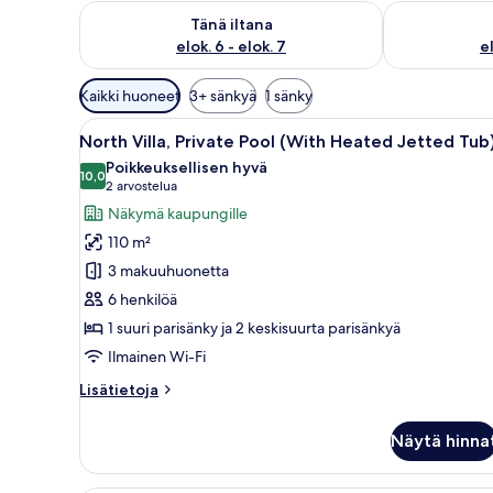
Tarkista tämän illan saatavuus elok. 6 - elok. 7
Tarkista huomi
Tänä iltana
elok. 6 - elok. 7
el
Huoneille
Kaikki huoneet
3+ sänkyä
1 sänky
saatavilla
Avaa
Moderni makuuhuone, jossa on s
olevia
25
North Villa, Private Pool (With Heated Jetted Tub
kaikki
suodattimia
Poikkeuksellisen hyvä
huonetyypin
10,0
10,0 kautta 10
(2
2 arvostelua
North
arvostelua)
Näkymä kaupungille
Villa,
110 m²
Private
3 makuuhuonetta
Pool
6 henkilöä
(With
1 suuri parisänky ja 2 keskisuurta parisänkyä
Heated
Jetted
Ilmainen Wi-Fi
Tub)
Lisätietoja
Lisätietoja
kuvat
huoneesta
North
Näytä hinna
Villa,
Private
Pool