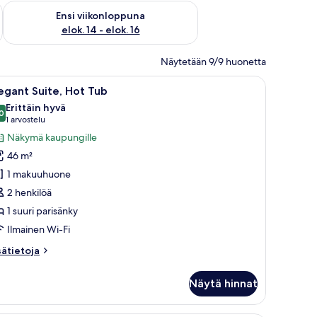
lok. 7 - elok. 9
Tarkista ensi viikonlopun saatavuus elok. 14 - elok. 16
Ensi viikonloppuna
elok. 14 - elok. 16
Näytetään 9/9 huonetta
llas, josta avautuu näkymä lumiseen maisemaan ja auringonlaskuun.
vaa
Moderni hotellihuone, jossa on suuri sänky, t
12
egant Suite, Hot Tub
ikki
Erittäin hyvä
uonetyypin
0
8,0 kautta 10
(1
1 arvostelu
legant
arvostelu)
Näkymä kaupungille
ite,
46 m²
ot
1 makuuhuone
ub
2 henkilöä
uvat
1 suuri parisänky
Ilmainen Wi-Fi
sätietoja
sätietoja
oneesta
egant
Näytä hinnat
ite,
t
ub