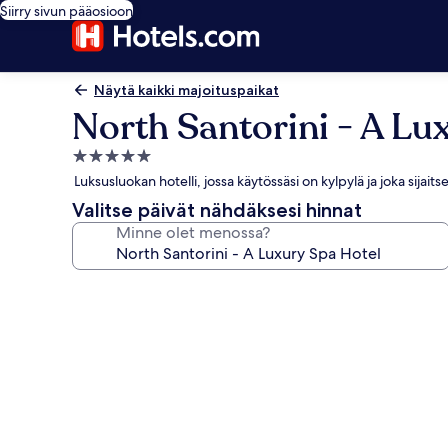
Siirry sivun pääosioon
Näytä kaikki majoituspaikat
North Santorini - A Lu
5.0
tähden
Luksusluokan hotelli, jossa käytössäsi on kylpylä ja joka sijait
majoituspaikka
Valitse päivät nähdäksesi hinnat
Minne olet menossa?
Majoituspaikan
North
Santorini
-
A
Luxury