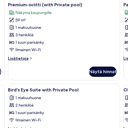
t nainen seisoo uima-altaan ääressä, josta avautuu näkymä rannikkokaupu
Avaa
Moderni ulkotila, jossa on pöytä ja tu
A
21
Pool
Premium-sviitti (with Private pool)
P
kaikki
ka
Näkymä kaupungille
huonetyypin
h
59 m²
Premium-
P
sviitti
p
1 makuuhuone
(with
k
3 henkilöä
Private
1 suuri parisänky
pool)
Ilmainen Wi-Fi
kuvat
Lisätietoja
Li
Lisätietoja
Li
huoneesta
hu
Premium-
Pa
t
Näytä hinnat
sviitti
p
(with
Private
suuri sänky, sohva, seinälle asennettu televisio ja lasiliukuovi, joka johtaa p
Avaa
Moderni ulkoalue, jossa on uima-allas 
A
10
pool)
Bird's Eye Suite with Private Pool
Ob
kaikki
ka
1 makuuhuone
huonetyypin
h
2 henkilöä
Bird's
O
Eye
S
1 suuri parisänky
Suite
w
Ilmainen Wi-Fi
with
P