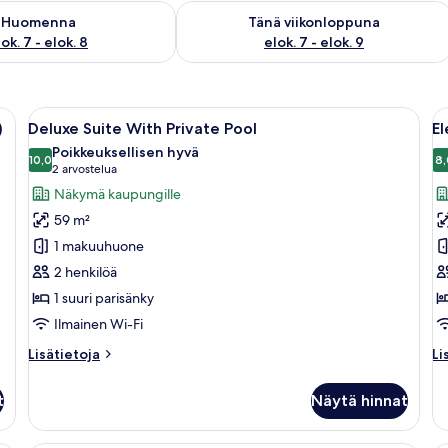
sen saatavuus elok. 7 - elok. 8
Tarkista tämän viikonlopun saatavuus e
Huomenna
Tänä viikonloppuna
ok. 7 - elok. 8
elok. 7 - elok. 9
uuri sänky, seinälle asennettu televisio ja ovi parvekkeelle.
Avaa
Aurinkoinen, äärettömän suuri uima-a
A
18
)
Deluxe Suite With Private Pool
El
kaikki
ka
Poikkeuksellisen hyvä
huonetyypin
10,0
h
8,
10,0 kautta 10
(2
2 arvostelua
Deluxe
E
arvostelua)
Näkymä kaupungille
Suite
Su
59 m²
With
H
1 makuuhuone
Private
T
2 henkilöä
Pool
k
1 suuri parisänky
kuvat
Ilmainen Wi-Fi
Lisätietoja
Li
Lisätietoja
Li
huoneesta
hu
Deluxe
El
t
Näytä hinnat
Suite
Su
With
Ho
Private
T