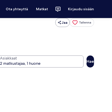
Ota yhteyttä
Matkat
Kirjaudu sisään
Jaa
Tallenna
Asiakkaat
Hae