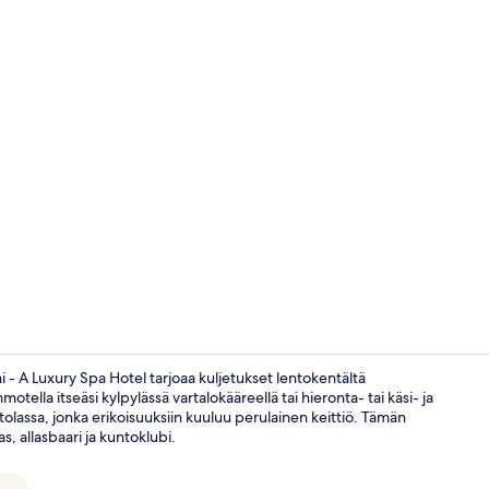
Sisällönluoj
i - A Luxury Spa Hotel tarjoaa kuljetukset lentokentältä
ella itseäsi kylpylässä vartalokääreellä tai hieronta- tai käsi- ja
olassa, jonka erikoisuuksiin kuuluu perulainen keittiö. Tämän
Parihoitohuo
s, allasbaari ja kuntoklubi.