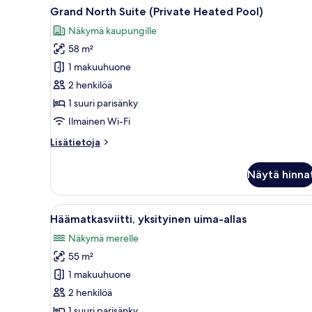
Avaa
Valkoiseen mekkoon pukeutunu
10
(With
Grand North Suite (Private Heated Pool)
kaikki
Heated
Näkymä kaupungille
Jetted
huonetyypin
Tub)
58 m²
Grand
North
1 makuuhuone
Suite
2 henkilöä
(Private
1 suuri parisänky
Heated
Ilmainen Wi-Fi
Pool)
Lisätietoja
Lisätietoja
kuvat
huoneesta
Grand
Näytä hinna
North
Suite
(Private
Avaa
Moderni hotellihuone, jossa on 
9
Heated
Häämatkasviitti, yksityinen uima-allas
kaikki
Pool)
Näkymä merelle
huonetyypin
55 m²
Häämatkasviitti,
yksityinen
1 makuuhuone
uima-
2 henkilöä
allas
1 suuri parisänky