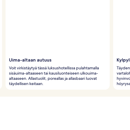
Uima-altaan autuus
Kylpy
Voit virkistäytyä tässä luksushotellissa pulahtamalla
Täyden 
sisäuima-altaaseen tai kausiluonteiseen ulkouima-
vartalo
altaaseen. Allastuolit, poreallas ja allasbaari luovat
hyvinvo
täydellisen keitaan.
höyrysa