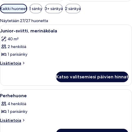
Huoneille
Kaikki huoneet
1 sänky
3+ sänkyä
2 sänkyä
saatavilla
olevia
Näytetään 27/27 huonetta
suodattimia
Avaa
Hotellihuone, jossa on suuri sänky, kak
4
Junior-sviitti, merinäköala
kaikki
40 m²
huonetyypin
2 henkilöä
Junior-
sviitti,
1 parisänky
merinäköala
Lisätietoja
Lisätietoja
kuvat
huoneesta
Junior-
Katso valitsemiesi päivien hinnat
sviitti,
merinäköala
Avaa
Hotellihuone, jossa on sänky, työpöytä,
6
Perhehuone
kaikki
4 henkilöä
huonetyypin
1 parisänky
Perhehuone
kuvat
Lisätietoja
Lisätietoja
huoneesta
Perhehuone