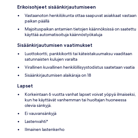
Erikoisohjeet sisäänkirjautumiseen
Vastaanoton henkilökunta ottaa saapuvat asiakkaat vastaan
paikan päällä
Majoituspaikan antamien tietojen käännöksissä on saatettu
käyttää automatisoituja käännöstyökaluja
Sisäänkirjautumisen vaatimukset
Luottokortti, pankkikortti tai käteistakuumaksu vaaditaan
satunnaisten kulujen varalta
Virallinen kuvallinen henkilöllisyystodistus saatetaan vaatia
Sisäänkirjautumisen alaikäraja on 18
Lapset
Korkeintaan 6 vuotta vanhat lapset voivat yöpyä ilmaiseksi,
kun he käyttävät vanhemman tai huoltajan huoneessa
olevia sänkyjä.
Ei vauvansänkyjä
Lastenvahti*
Ilmainen lastenkerho