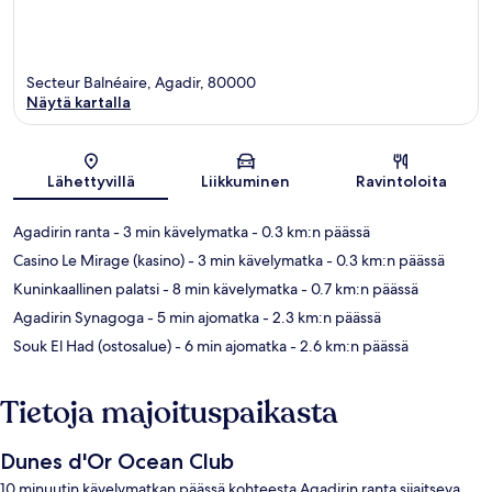
Secteur Balnéaire, Agadir, 80000
Näytä kartalla
Kartta
Lähettyvillä
Liikkuminen
Ravintoloita
Agadirin ranta
- 3 min kävelymatka
- 0.3 km:n päässä
Casino Le Mirage (kasino)
- 3 min kävelymatka
- 0.3 km:n päässä
Kuninkaallinen palatsi
- 8 min kävelymatka
- 0.7 km:n päässä
Agadirin Synagoga
- 5 min ajomatka
- 2.3 km:n päässä
Souk El Had (ostosalue)
- 6 min ajomatka
- 2.6 km:n päässä
Tietoja majoituspaikasta
Dunes d'Or Ocean Club
10 minuutin kävelymatkan päässä kohteesta Agadirin ranta sijaitseva