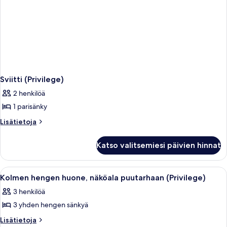
Sviitti (Privilege)
2 henkilöä
1 parisänky
Lisätietoja
Lisätietoja
huoneesta
Sviitti
Katso valitsemiesi päivien hinnat
(Privilege)
Avaa
Hotellihuone, jossa on sänky, työpöytä
4
Kolmen hengen huone, näköala puutarhaan (Privilege)
kaikki
3 henkilöä
huonetyypin
3 yhden hengen sänkyä
Kolmen
hengen
Lisätietoja
Lisätietoja