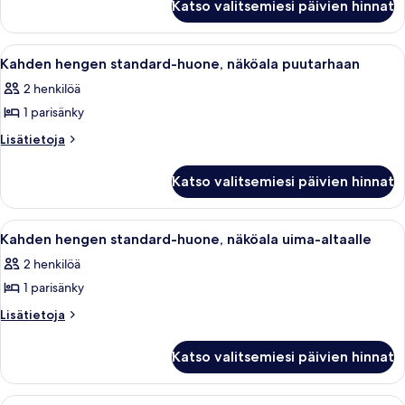
Katso valitsemiesi päivien hinnat
Avaa
Hotellihuone, jossa on sänky, työpöytä
5
Kahden hengen standard-huone, näköala puutarhaan
kaikki
2 henkilöä
huonetyypin
1 parisänky
Kahden
hengen
Lisätietoja
Lisätietoja
huoneesta
standard-
Kahden
huone,
Katso valitsemiesi päivien hinnat
hengen
näköala
standard-
puutarhaan
huone,
Avaa
Hotellihuone, jossa on sänky, työpöytä
5
näköala
kuvat
Kahden hengen standard-huone, näköala uima-altaalle
kaikki
puutarhaan
2 henkilöä
huonetyypin
1 parisänky
Kahden
hengen
Lisätietoja
Lisätietoja
huoneesta
standard-
Kahden
huone,
Katso valitsemiesi päivien hinnat
hengen
näköala
standard-
uima-
huone,
Avaa
Hotellihuone, jossa on sänky, työpöytä