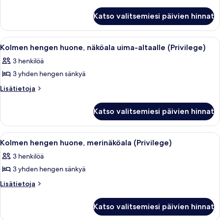
huoneesta
huone,
Kolmen
näköala
Katso valitsemiesi päivien hinnat
hengen
puutarhaan
huone,
(Privilege)
näköala
Avaa
Hotellihuone, jossa on sänky, työpöytä
4
puutarhaan
kuvat
Kolmen hengen huone, näköala uima-altaalle (Privilege)
kaikki
(Privilege)
3 henkilöä
huonetyypin
3 yhden hengen sänkyä
Kolmen
hengen
Lisätietoja
Lisätietoja
huoneesta
huone,
Kolmen
näköala
Katso valitsemiesi päivien hinnat
hengen
uima-
huone,
altaalle
näköala
Avaa
Hotellihuone, jossa on sänky, työpöytä
2
uima-
(Privilege)
Kolmen hengen huone, merinäköala (Privilege)
kaikki
altaalle
kuvat
3 henkilöä
(Privilege)
huonetyypin
3 yhden hengen sänkyä
Kolmen
hengen
Lisätietoja
Lisätietoja
huoneesta
huone,
Kolmen
merinäköala
Katso valitsemiesi päivien hinnat
hengen
(Privilege)
huone,