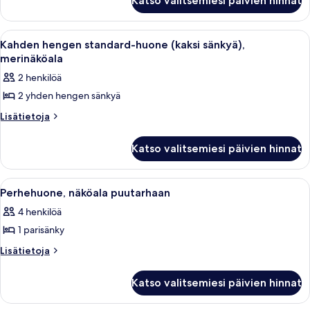
Katso valitsemiesi päivien hinnat
hengen
merinäköala
standard-
kuvat
huone,
Avaa
Hotellihuone, jossa on sänky, työpöytä
6
merinäköala
Kahden hengen standard-huone (kaksi sänkyä),
kaikki
merinäköala
huonetyypin
2 henkilöä
Kahden
2 yhden hengen sänkyä
hengen
standard-
Lisätietoja
Lisätietoja
huoneesta
huone
Kahden
(kaksi
Katso valitsemiesi päivien hinnat
hengen
sänkyä),
standard-
huone
merinäköala
Avaa
Hotellihuone, jossa on sänky, työpöytä,
6
(kaksi
Perhehuone, näköala puutarhaan
kuvat
kaikki
sänkyä),
4 henkilöä
merinäköala
huonetyypin
1 parisänky
Perhehuone,
näköala
Lisätietoja
Lisätietoja
huoneesta
puutarhaan
Perhehuone,
kuvat
Katso valitsemiesi päivien hinnat
näköala
puutarhaan