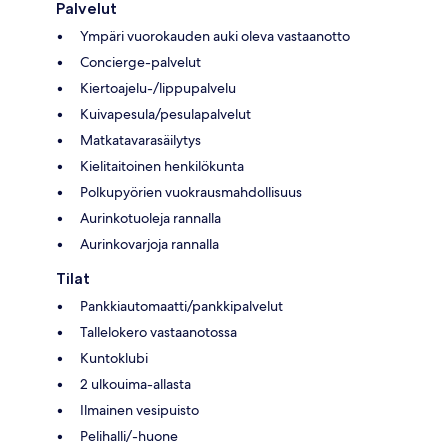
Palvelut
Ympäri vuorokauden auki oleva vastaanotto
Concierge-palvelut
Kiertoajelu-/lippupalvelu
Kuivapesula/pesulapalvelut
Matkatavarasäilytys
Kielitaitoinen henkilökunta
Polkupyörien vuokrausmahdollisuus
Aurinkotuoleja rannalla
Aurinkovarjoja rannalla
Tilat
Pankkiautomaatti/pankkipalvelut
Tallelokero vastaanotossa
Kuntoklubi
2 ulkouima-allasta
Ilmainen vesipuisto
Pelihalli/-huone