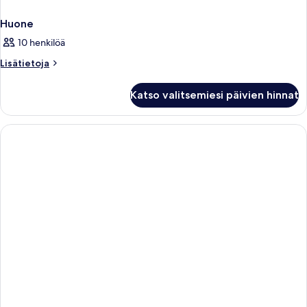
Huone
10 henkilöä
Lisätietoja
Lisätietoja
huoneesta
Huone
Katso valitsemiesi päivien hinnat