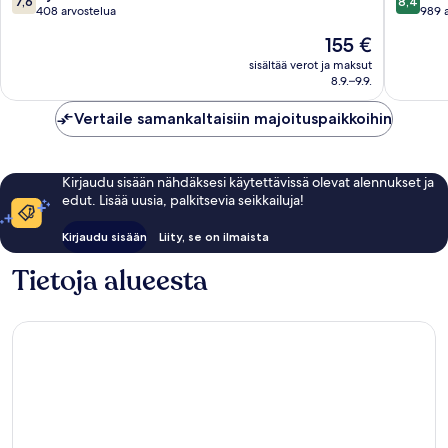
7,6
8,4
Inclusiv
kautta
kautta
408 arvostelua
989 
Agadir
10,
10,
Hinta
155 €
Bay
Hyvä,
Erittäin
on
408
hyvä,
sisältää verot ja maksut
155 €
8.9.–9.9.
arvostelua
989
arvostel
Vertaile samankaltaisiin majoituspaikkoihin
Kirjaudu sisään nähdäksesi käytettävissä olevat alennukset ja
edut. Lisää uusia, palkitsevia seikkailuja!
Kirjaudu sisään
Liity, se on ilmaista
Tietoja alueesta