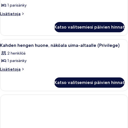
1 parisänky
Kahden
hengen
Lisätietoja
Lisätietoja
huoneesta
huone,
Kahden
valtamerinäköala
Katso valitsemiesi päivien hinnat
hengen
(Privilege)
huone,
kuvat
valtamerinäköala
Avaa
Hotellihuone, jossa on sänky, työpöytä
5
(Privilege)
Kahden hengen huone, näköala uima-altaalle (Privilege)
kaikki
2 henkilöä
huonetyypin
1 parisänky
Kahden
hengen
Lisätietoja
Lisätietoja
huoneesta
huone,
Kahden
näköala
Katso valitsemiesi päivien hinnat
hengen
uima-
huone,
altaalle
näköala
uima-
(Privilege)
altaalle
kuvat
(Privilege)