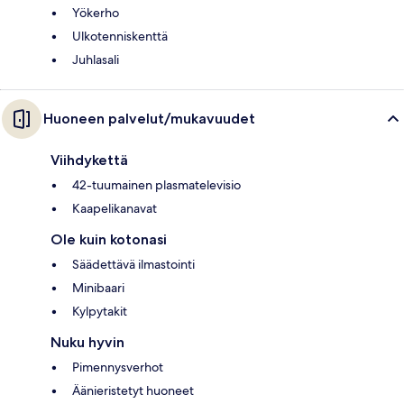
Yökerho
Ulkotenniskenttä
Juhlasali
Huoneen palvelut/mukavuudet
Viihdykettä
42-tuumainen plasmatelevisio
Kaapelikanavat
Ole kuin kotonasi
Säädettävä ilmastointi
Minibaari
Kylpytakit
Nuku hyvin
Pimennysverhot
Äänieristetyt huoneet