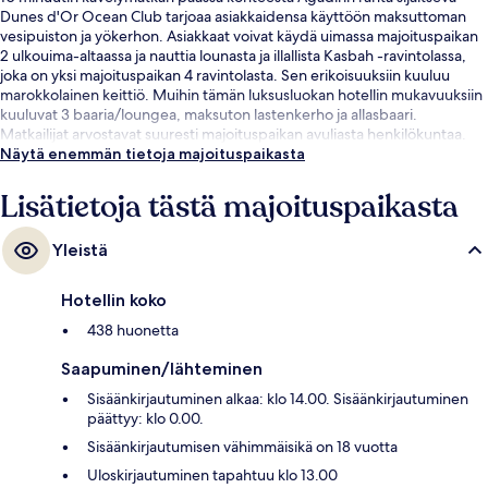
Dunes d'Or Ocean Club tarjoaa asiakkaidensa käyttöön maksuttoman
vesipuiston ja yökerhon. Asiakkaat voivat käydä uimassa majoituspaikan
2 ulkouima-altaassa ja nauttia lounasta ja illallista Kasbah -ravintolassa,
joka on yksi majoituspaikan 4 ravintolasta. Sen erikoisuuksiin kuuluu
marokkolainen keittiö. Muihin tämän luksusluokan hotellin mukavuuksiin
kuuluvat 3 baaria/loungea, maksuton lastenkerho ja allasbaari.
Matkailijat arvostavat suuresti majoituspaikan avuliasta henkilökuntaa.
Näytä enemmän tietoja majoituspaikasta
Lisätietoja tästä majoituspaikasta
Yleistä
Hotellin koko
438 huonetta
Saapuminen/lähteminen
Sisäänkirjautuminen alkaa: klo 14.00. Sisäänkirjautuminen
päättyy: klo 0.00.
Sisäänkirjautumisen vähimmäisikä on 18 vuotta
Uloskirjautuminen tapahtuu klo 13.00