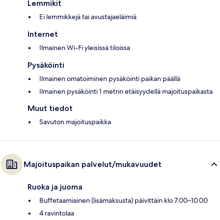
Lemmikit
Ei lemmikkejä tai avustajaeläimiä
Internet
Ilmainen Wi-Fi yleisissä tiloissa
Pysäköinti
Ilmainen omatoiminen pysäköinti paikan päällä
Ilmainen pysäköinti 1 metrin etäisyydellä majoituspaikasta
Muut tiedot
Savuton majoituspaikka
Majoituspaikan palvelut/mukavuudet
Ruoka ja juoma
Buffetaamiainen (lisämaksusta) päivittäin klo 7.00–10.00
4 ravintolaa