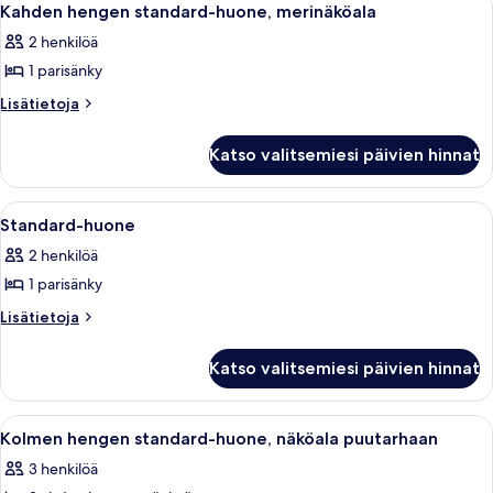
5
näköala
altaalle
Kahden hengen standard-huone, merinäköala
kaikki
uima-
kuvat
2 henkilöä
altaalle
huonetyypin
1 parisänky
Kahden
hengen
Lisätietoja
Lisätietoja
huoneesta
standard-
Kahden
huone,
Katso valitsemiesi päivien hinnat
hengen
merinäköala
standard-
kuvat
huone,
Avaa
Hotellihuone, jossa on sänky, työpöytä
5
merinäköala
Standard-huone
kaikki
2 henkilöä
huonetyypin
1 parisänky
Standard-
huone
Lisätietoja
Lisätietoja
huoneesta
kuvat
Standard-
Katso valitsemiesi päivien hinnat
huone
Avaa
Hotellihuone, jossa on sänky, työpöytä
6
Kolmen hengen standard-huone, näköala puutarhaan
kaikki
3 henkilöä
huonetyypin