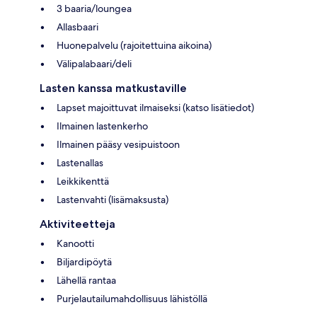
3 baaria/loungea
Allasbaari
Huonepalvelu (rajoitettuina aikoina)
Välipalabaari/deli
Lasten kanssa matkustaville
Lapset majoittuvat ilmaiseksi (katso lisätiedot)
Ilmainen lastenkerho
Ilmainen pääsy vesipuistoon
Lastenallas
Leikkikenttä
Lastenvahti (lisämaksusta)
Aktiviteetteja
Kanootti
Biljardipöytä
Lähellä rantaa
Purjelautailumahdollisuus lähistöllä