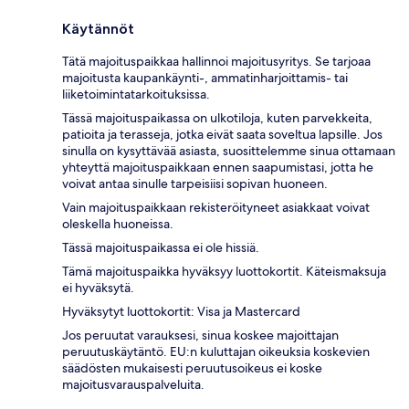
Käytännöt
Tätä majoituspaikkaa hallinnoi majoitusyritys. Se tarjoaa
majoitusta kaupankäynti-, ammatinharjoittamis- tai
liiketoimintatarkoituksissa.
Tässä majoituspaikassa on ulkotiloja, kuten parvekkeita,
patioita ja terasseja, jotka eivät saata soveltua lapsille. Jos
sinulla on kysyttävää asiasta, suosittelemme sinua ottamaan
yhteyttä majoituspaikkaan ennen saapumistasi, jotta he
voivat antaa sinulle tarpeisiisi sopivan huoneen.
Vain majoituspaikkaan rekisteröityneet asiakkaat voivat
oleskella huoneissa.
Tässä majoituspaikassa ei ole hissiä.
Tämä majoituspaikka hyväksyy luottokortit. Käteismaksuja
ei hyväksytä.
Hyväksytyt luottokortit: Visa ja Mastercard
Jos peruutat varauksesi, sinua koskee majoittajan
peruutuskäytäntö. EU:n kuluttajan oikeuksia koskevien
säädösten mukaisesti peruutusoikeus ei koske
majoitusvarauspalveluita.