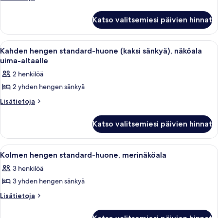
huoneesta
huone
Kahden
(kaksi
Katso valitsemiesi päivien hinnat
hengen
sänkyä),
standard-
huone
näköala
Avaa
Hotellihuone, jossa on sänky, työpöytä
6
(kaksi
Kahden hengen standard-huone (kaksi sänkyä), näköala
puutarhaan
kaikki
sänkyä),
uima-altaalle
kuvat
näköala
huonetyypin
2 henkilöä
puutarhaan
Kahden
2 yhden hengen sänkyä
hengen
standard-
Lisätietoja
Lisätietoja
huoneesta
huone
Kahden
(kaksi
Katso valitsemiesi päivien hinnat
hengen
sänkyä),
standard-
huone
näköala
Avaa
Hotellihuone, jossa on sänky, työpöytä
6
(kaksi
Kolmen hengen standard-huone, merinäköala
uima-
kaikki
sänkyä),
altaalle
3 henkilöä
näköala
huonetyypin
kuvat
uima-
3 yhden hengen sänkyä
Kolmen
altaalle
hengen
Lisätietoja
Lisätietoja
huoneesta
standard-
Kolmen
huone,