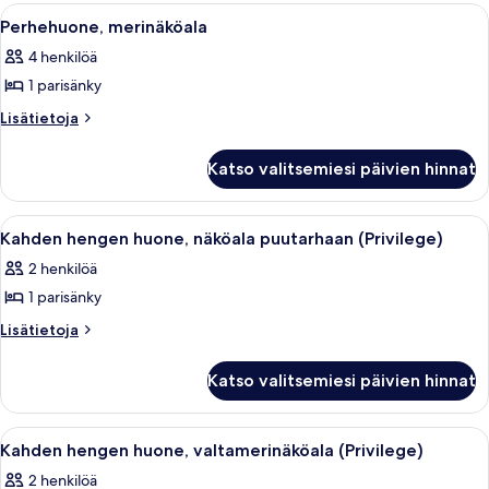
Avaa
Hotellihuone, jossa on sänky, työpöytä,
6
Perhehuone, merinäköala
kaikki
4 henkilöä
huonetyypin
1 parisänky
Perhehuone,
merinäköala
Lisätietoja
Lisätietoja
huoneesta
kuvat
Perhehuone,
Katso valitsemiesi päivien hinnat
merinäköala
Avaa
Hotellihuone, jossa on sänky, työpöytä
6
Kahden hengen huone, näköala puutarhaan (Privilege)
kaikki
2 henkilöä
huonetyypin
1 parisänky
Kahden
hengen
Lisätietoja
Lisätietoja
huoneesta
huone,
Kahden
näköala
Katso valitsemiesi päivien hinnat
hengen
puutarhaan
huone,
(Privilege)
näköala
Avaa
Hotellihuone, jossa on sänky, työpöytä
6
puutarhaan
kuvat
Kahden hengen huone, valtamerinäköala (Privilege)
kaikki
(Privilege)
2 henkilöä
huonetyypin