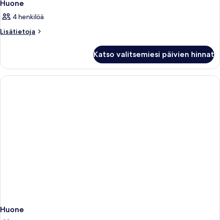
Huone
4 henkilöä
Lisätietoja
Lisätietoja
huoneesta
Huone
Katso valitsemiesi päivien hinnat
Huone