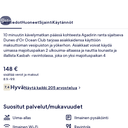
llinen
Seuraava
65+
Yleistiedot
Huoneet
Sijainti
Käytännöt
10 minuutin kävelymatkan päässä kohteesta Agadirin ranta sijaitseva
Dunes d'Or Ocean Club tarjoaa asiakkaidensa käyttöön
maksuttoman vesipuiston ja yökerhon. Asiakkaat voivat käydä
uimassa majoituspaikan 2 ulkouima-altaassa ja nauttia lounasta ja
illallista Kasbah -ravintolassa, joka on yksi majoituspaikan 4
ravintolasta. Sen erikoisuuksiin kuuluu marokkolainen keittiö. Muihin
tämän luksusluokan hotellin mukavuuksiin kuuluvat 3
Nykyinen
148 €
baaria/loungea, maksuton lastenkerho ja allasbaari. Matkailijat
hinta
sisältää verot ja maksut
arvostavat suuresti majoituspaikan avuliasta henkilökuntaa.
on
8.9.–9.9.
2 ulkouima-allasta
148 €
Arvostelut
Hyvä
7,4
Näytä kaikki 205 arvostelua
7,4 kautta 10.
Suositut palvelut/mukavuudet
Uima-allas
Ilmainen pysäköinti
Ilmainen Wi-Fi
Ravintola