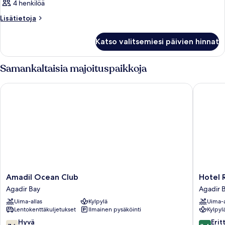
4 henkilöä
Lisätietoja
Lisätietoja
huoneesta
Huone
Katso valitsemiesi päivien hinnat
Samankaltaisia majoituspaikkoja
Amadil Ocean Club
Hotel Riu
Amadil
Hotel
Amadil Ocean Club
Hotel R
Ocean
Riu
Agadir Bay
Agadir 
Club
Tikida
Uima-allas
Kylpylä
Uima-a
Agadir
Dunas
Lentokenttäkuljetukset
Ilmainen pysäköinti
Kylpyl
Bay
-
All
7.6
8.4
Hyvä
Erit