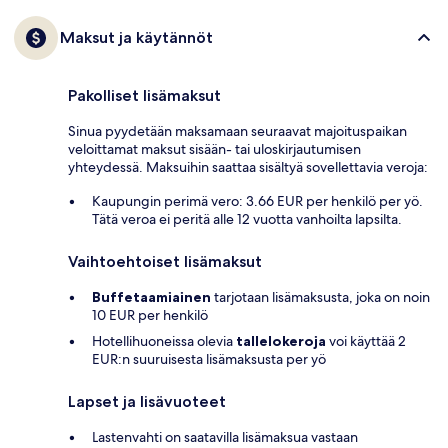
Maksut ja käytännöt
Pakolliset lisämaksut
Sinua pyydetään maksamaan seuraavat majoituspaikan
veloittamat maksut sisään- tai uloskirjautumisen
yhteydessä. Maksuihin saattaa sisältyä sovellettavia veroja:
Kaupungin perimä vero: 3.66 EUR per henkilö per yö.
Tätä veroa ei peritä alle 12 vuotta vanhoilta lapsilta.
Vaihtoehtoiset lisämaksut
Buffetaamiainen
tarjotaan lisämaksusta, joka on noin
10 EUR per henkilö
Hotellihuoneissa olevia
tallelokeroja
voi käyttää 2
EUR:n suuruisesta lisämaksusta per yö
Lapset ja lisävuoteet
Lastenvahti on saatavilla lisämaksua vastaan