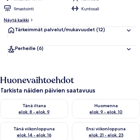
Ilmastointi
Kuntosali
Näytä kaikki
Tärkeimmät palvelut/mukavuudet
(12)
Perheille
(6)
Huonevaihtoehdot
Tarkista näiden päivien saatavuus
Tarkista tämän illan saatavuus elok. 8 - elok. 9
Tarkista huomisen saatavuus el
Tänä iltana
Huomenna
elok. 8 - elok. 9
elok. 9 - elok. 10
Tarkista tämän viikonlopun saatavuus elok. 14 - elok. 16
Tarkista ensi viikonlopun saata
Tänä viikonloppuna
Ensi viikonloppuna
elok. 14 - elok. 16
elok. 21 - elok. 23