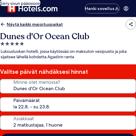
Siirry sivun pääosioon
Hanki sovellus
Näytä kaikki majoituspaikat
Dunes d'Or Ocean Club
5.0
tähden
Luksusluokan hotelli, jossa käytössäsi on maksuton vesipuisto ja joka
majoituspaikka
sijaitsee lähellä kohdetta Agadirin ranta
Valitse päivät nähdäksesi hinnat
Minne olet menossa?
Päivämäärät
Asiakkaat