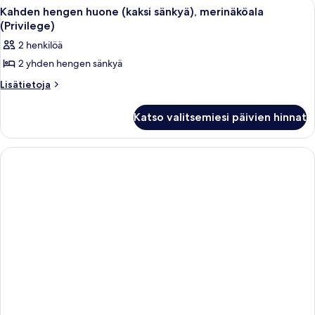
Avaa
Hotellihuone, jossa on sänky, työpöytä
2
sänkyä),
Kahden hengen huone (kaksi sänkyä), merinäköala
altaalle
kaikki
näköala
(Privilege)
(Privilege)
uima-
huonetyypin
2 henkilöä
kuvat
altaalle
Kahden
(Privilege)
2 yhden hengen sänkyä
hengen
huone
Lisätietoja
Lisätietoja
huoneesta
(kaksi
Kahden
sänkyä),
Katso valitsemiesi päivien hinnat
hengen
merinäköala
huone
(kaksi
(Privilege)
sänkyä),
kuvat
merinäköala
(Privilege)