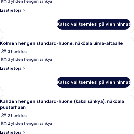
3 yhden hengen sänkyä
Kolmen
hengen
Lisätietoja
Lisätietoja
huoneesta
standard-
Kolmen
huone,
Katso valitsemiesi päivien hinnat
hengen
näköala
standard-
puutarhaan
huone,
Avaa
Hotellihuone, jossa on sänky, työpöytä
6
näköala
kuvat
Kolmen hengen standard-huone, näköala uima-altaalle
kaikki
puutarhaan
3 henkilöä
huonetyypin
3 yhden hengen sänkyä
Kolmen
hengen
Lisätietoja
Lisätietoja
huoneesta
standard-
Kolmen
huone,
Katso valitsemiesi päivien hinnat
hengen
näköala
standard-
uima-
huone,
Avaa
Hotellihuone, jossa on sänky, työpöytä
6
näköala
altaalle
Kahden hengen standard-huone (kaksi sänkyä), näköala
kaikki
uima-
puutarhaan
kuvat
altaalle
huonetyypin
2 henkilöä
Kahden
2 yhden hengen sänkyä
hengen
standard-
Lisätietoja
Lisätietoja