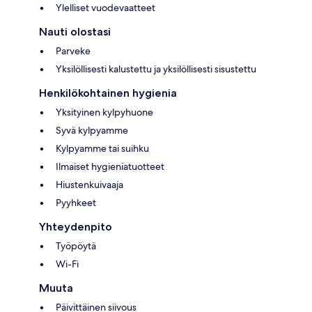
Ylelliset vuodevaatteet
Nauti olostasi
Parveke
Yksilöllisesti kalustettu ja yksilöllisesti sisustettu
Henkilökohtainen hygienia
Yksityinen kylpyhuone
Syvä kylpyamme
Kylpyamme tai suihku
Ilmaiset hygieniatuotteet
Hiustenkuivaaja
Pyyhkeet
Yhteydenpito
Työpöytä
Wi-Fi
Muuta
Päivittäinen siivous