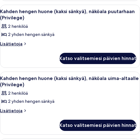
kuvat
merinäköala
Avaa
Hotellihuone, jossa on sänky, työpöytä
2
(Privilege)
Kahden hengen huone (kaksi sänkyä), näköala puutarhaan
kaikki
(Privilege)
huonetyypin
2 henkilöä
Kahden
2 yhden hengen sänkyä
hengen
huone
Lisätietoja
Lisätietoja
huoneesta
(kaksi
Kahden
sänkyä),
Katso valitsemiesi päivien hinnat
hengen
näköala
huone
(kaksi
puutarhaan
Avaa
Hotellihuone, jossa on sänky, työpöytä
2
sänkyä),
Kahden hengen huone (kaksi sänkyä), näköala uima-altaalle
(Privilege)
kaikki
näköala
(Privilege)
kuvat
puutarhaan
huonetyypin
2 henkilöä
(Privilege)
Kahden
2 yhden hengen sänkyä
hengen
huone
Lisätietoja
Lisätietoja
huoneesta
(kaksi
Kahden
sänkyä),
Katso valitsemiesi päivien hinnat
hengen
näköala
huone
(kaksi
uima-