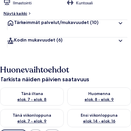
Ilmastointi
Kuntosali
Näytä kaikki
Tärkeimmät palvelut/mukavuudet
(10)
Kodin mukavuudet
(6)
Huonevaihtoehdot
Tarkista näiden päivien saatavuus
Tarkista tämän illan saatavuus elok. 7 - elok. 8
Tarkista huomisen saatavuus el
Tänä iltana
Huomenna
elok. 7 - elok. 8
elok. 8 - elok. 9
Tarkista tämän viikonlopun saatavuus elok. 7 - elok. 9
Tarkista ensi viikonlopun saatav
Tänä viikonloppuna
Ensi viikonloppuna
elok. 7 - elok. 9
elok. 14 - elok. 16