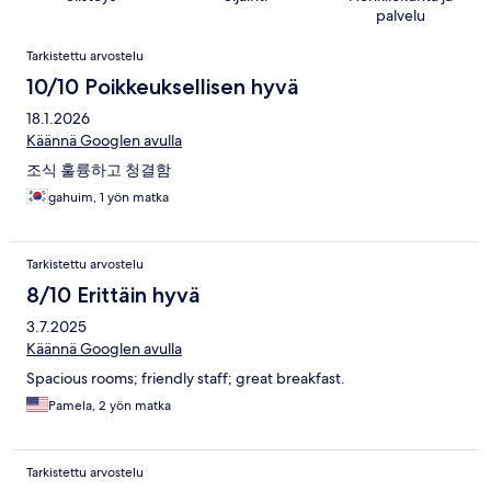
palvelu
Arvostelut
Tarkistettu arvostelu
10/10 Poikkeuksellisen hyvä
18.1.2026
Käännä Googlen avulla
조식 훌륭하고 청결함
gahuim, 1 yön matka
Tarkistettu arvostelu
8/10 Erittäin hyvä
3.7.2025
Käännä Googlen avulla
Spacious rooms; friendly staff; great breakfast.
Pamela, 2 yön matka
Tarkistettu arvostelu