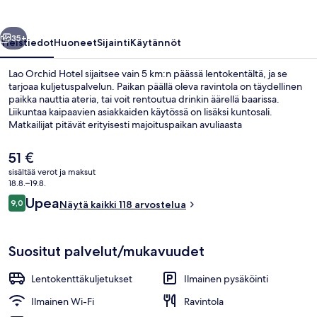
llinen
Seuraava
35+
Yleistiedot
Huoneet
Sijainti
Käytännöt
Lao Orchid Hotel sijaitsee vain 5 km:n päässä lentokentältä, ja se
tarjoaa kuljetuspalvelun. Paikan päällä oleva ravintola on täydellinen
paikka nauttia ateria, tai voit rentoutua drinkin äärellä baarissa.
Liikuntaa kaipaavien asiakkaiden käytössä on lisäksi kuntosali.
Matkailijat pitävät erityisesti majoituspaikan avuliaasta
henkilökunnasta ja ensiluokkaisesta kunnosta.
Nykyinen
51 €
hinta
sisältää verot ja maksut
on
18.8.–19.8.
Majoituspaikan sisäänkäynti
51 €
Arvostelut
Upea
9,0
Näytä kaikki 118 arvostelua
9,0 kautta 10.
Suositut palvelut/mukavuudet
Lentokenttäkuljetukset
Ilmainen pysäköinti
Ilmainen Wi-Fi
Ravintola