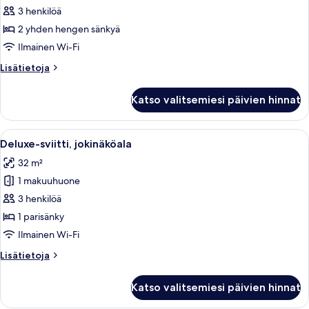
hengen
3 henkilöä
superior-
2 yhden hengen sänkyä
huone
Ilmainen Wi-Fi
(kaksi
Lisätietoja
Lisätietoja
sänkyä)
huoneesta
kuvat
Kahden
Katso valitsemiesi päivien hinnat
hengen
superior-
huone
Avaa
Hotellihuone, jossa on suuri sänky, tel
7
(kaksi
Deluxe-sviitti, jokinäköala
kaikki
sänkyä)
32 m²
huonetyypin
1 makuuhuone
Deluxe-
sviitti,
3 henkilöä
jokinäköala
1 parisänky
kuvat
Ilmainen Wi-Fi
Lisätietoja
Lisätietoja
huoneesta
Deluxe-
Katso valitsemiesi päivien hinnat
sviitti,
jokinäköala