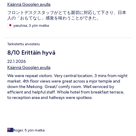
Käännä Googlen avulla
フロントデスクスタッフがとても親切に対応して下さり、日本
人の「おもてなし」感覚を味わうことができた。
yasuhisa, 3 yön matka
Tarkistettu arvostelu
8/10 Erittäin hyvä
22.1.2026
Käännä Googlen avulla
We were repeat visitors. Very central location, 3 mins from night
market. 4th floor views were great across a mjor temple and
down the Mekong. Great/ comfy room. Well serviced by
efficient and helpful staff. Whole hotel from breakfast terrace,
to reception area and hallways were spotless.
Roger, 5 yön matka