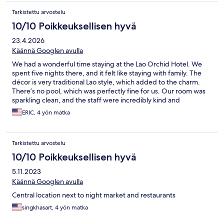
Tarkistettu arvostelu
10/10 Poikkeuksellisen hyvä
23.4.2026
Käännä Googlen avulla
We had a wonderful time staying at the Lao Orchid Hotel. We
spent five nights there, and it felt like staying with family. The
décor is very traditional Lao style, which added to the charm.
There’s no pool, which was perfectly fine for us. Our room was
sparkling clean, and the staff were incredibly kind and
welcoming. Breakfast was fresh and delicious—especially the
ERIC, 4 yön matka
coffee. There was always a smiling face to greet us as we came
and went. The hotel is conveniently located, with many
restaurants nearby. Starbucks is within walking distance, as well
Tarkistettu arvostelu
as the Mini Big C convenience store. It’s also close to the night
market.
10/10 Poikkeuksellisen hyvä
5.11.2023
Käännä Googlen avulla
Central location next to night market and restaurants
singkhasart, 4 yön matka