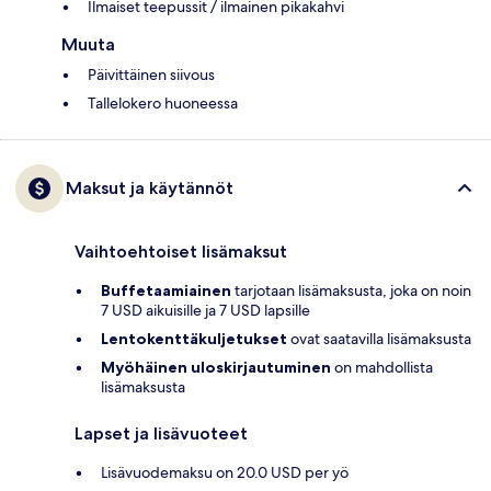
Ilmaiset teepussit / ilmainen pikakahvi
Muuta
Päivittäinen siivous
Tallelokero huoneessa
Maksut ja käytännöt
Vaihtoehtoiset lisämaksut
Buffetaamiainen
tarjotaan lisämaksusta, joka on noin
7 USD aikuisille ja 7 USD lapsille
Lentokenttäkuljetukset
ovat saatavilla lisämaksusta
Myöhäinen uloskirjautuminen
on mahdollista
lisämaksusta
Lapset ja lisävuoteet
Lisävuodemaksu on 20.0 USD per yö