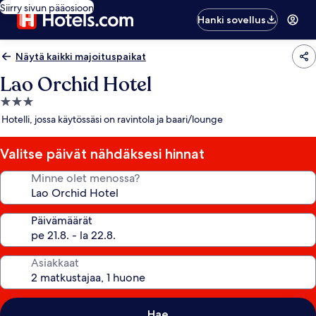
Siirry sivun pääosioon
Hanki sovellus
Näytä kaikki majoituspaikat
Lao Orchid Hotel
3.0
tähden
Hotelli, jossa käytössäsi on ravintola ja baari/lounge
majoituspaikka
Valitse päivät nähdäksesi hinnat
Minne olet menossa?
Päivämäärät
Asiakkaat
Hae