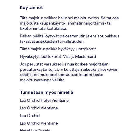
Käytännöt
Tätä majoituspaikkaa hallinnoi majoitusyritys. Se tarjoaa
majoitusta kaupankäynti-, ammatinharjoittamis- tai
liiketoimintatarkoituksissa.
Paikan päältä löytyvät palosammutin ja ensiapupakkaus
takaavat asiakkaiden turvallisuuden.
Tämä majoituspaikka hyväksyy luottokortit.
Hyväksytyt luottokortit: Visa ja Mastercard
Jos peruutat varauksesi, sinua koskee majoittajan
peruutuskäytäntö. EU:n kuluttajan oikeuksia koskevien
säädösten mukaisesti peruutusoikeus ei koske
majoitusvarauspalveluita.
Tunnetaan myös nimellä
Lao Orchid Hotel Vientiane
Lao Orchid Vientiane
Lao Orchid
Lao Orchid Vientiane
Hotel Lao Orchid