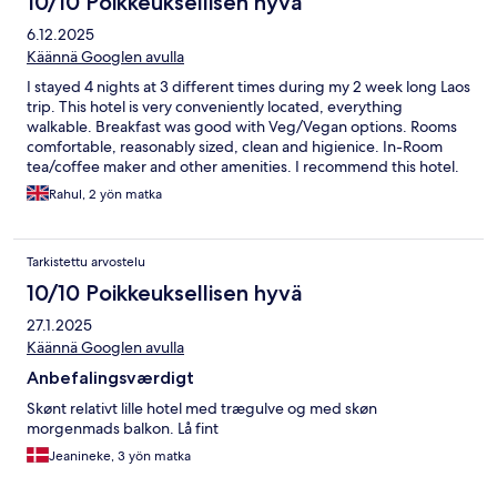
10/10 Poikkeuksellisen hyvä
6.12.2025
Käännä Googlen avulla
I stayed 4 nights at 3 different times during my 2 week long Laos
trip. This hotel is very conveniently located, everything
walkable. Breakfast was good with Veg/Vegan options. Rooms
comfortable, reasonably sized, clean and higienice. In-Room
tea/coffee maker and other amenities. I recommend this hotel.
Rahul, 2 yön matka
Tarkistettu arvostelu
10/10 Poikkeuksellisen hyvä
27.1.2025
Käännä Googlen avulla
Anbefalingsværdigt
Skønt relativt lille hotel med trægulve og med skøn
morgenmads balkon. Lå fint
Jeanineke, 3 yön matka