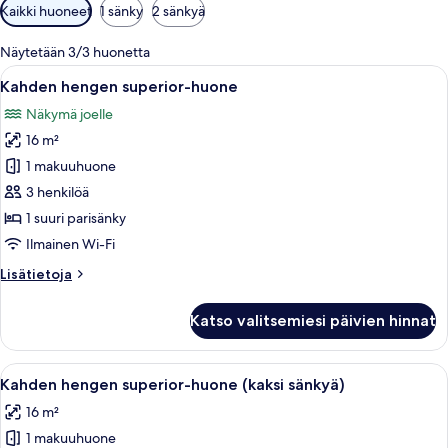
Huoneille
Kaikki huoneet
1 sänky
2 sänkyä
saatavilla
olevia
Näytetään 3/3 huonetta
suodattimia
Avaa
Suuri sänky, jossa on puinen pääty, yö
10
Kahden hengen superior-huone
kaikki
Näkymä joelle
huonetyypin
16 m²
Kahden
hengen
1 makuuhuone
superior-
3 henkilöä
huone
1 suuri parisänky
kuvat
Ilmainen Wi-Fi
Lisätietoja
Lisätietoja
huoneesta
Kahden
Katso valitsemiesi päivien hinnat
hengen
superior-
huone
Avaa
Siististi pedattu sänky valkoisilla lak
9
Kahden hengen superior-huone (kaksi sänkyä)
kaikki
16 m²
huonetyypin
1 makuuhuone
Kahden