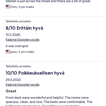
Market is just across the street and there are a lot of great
restaurants in easy walking distance (525 I'm looking at you).
Chris, 4 yön matka
Overall a wonderful stay. You can tell we are very pleased :-)
Tarkistettu arvostelu
8/10 Erittäin hyvä
19.3.2025
Käännä Googlen avulla
it was cool spot
jason, 2 yön matka
Tarkistettu arvostelu
10/10 Poikkeuksellisen hyvä
29.4.2023
Käännä Googlen avulla
Great
Front desk were wonderful and helpful. The rooms were
spacious, clean, and nice. The beds were comfortable. The