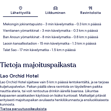
Kartta
Lähettyvillä
Liikkuminen
Ravintoloita
Mekongin jokirantapuisto
- 3 min kävelymatka
- 0.3 km:n päässä
Vientianen yömarkkinat
- 3 min kävelymatka
- 0.3 km:n päässä
Ban Anoun yömarkkinat
- 8 min kävelymatka
- 0.8 km:n päässä
Laosin kansallisstadion
- 15 min kävelymatka
- 1.3 km:n päässä
Talat Sao
- 17 min kävelymatka
- 1.5 km:n päässä
Tietoja majoituspaikasta
Lao Orchid Hotel
Lao Orchid Hotel sijaitsee vain 5 km:n päässä lentokentältä, ja se tarjoaa
kuljetuspalvelun. Paikan päällä oleva ravintola on täydellinen paikka
nauttia ateria, tai voit rentoutua drinkin äärellä baarissa. Liikuntaa
kaipaavien asiakkaiden käytössä on lisäksi kuntosali. Matkailijat pitävät
erityisesti majoituspaikan avuliaasta henkilökunnasta ja ensiluokkaisesta
kunnosta.
Tietoa peruutusoikeuksista