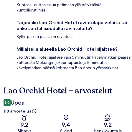
Kuntosali auttaa sinua pitämään yllä päivittäistä
kuntoilurutiiniasi.
Tarjoaako Lao Orchid Hotel ravintolapalveluita tai
onko sen lähiseudulla ravintoloita?
Kyllä, paikan päällä on ravintola.
Millaisella alueella Lao Orchid Hotel sijaitsee?
Lao Orchid Hotel sijaitsee vain 5 minuutin kävelymatkan päässä
kohteesta Mekongin jokirantapuisto ja 8 minuutin
kävelymatkan päässä kohteesta Ban Anoun yömarkkinat.
Lao Orchid Hotel – arvostelut
Arvostelut
Upea
9,0
118 arvostelua
9,2
9,4
9,2
Siisteys
Sijainti
Henkilökunta ja