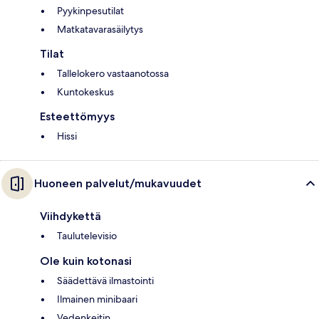
Pyykinpesutilat
Matkatavarasäilytys
Tilat
Tallelokero vastaanotossa
Kuntokeskus
Esteettömyys
Hissi
Huoneen palvelut/mukavuudet
Viihdykettä
Taulutelevisio
Ole kuin kotonasi
Säädettävä ilmastointi
Ilmainen minibaari
Vedenkeitin