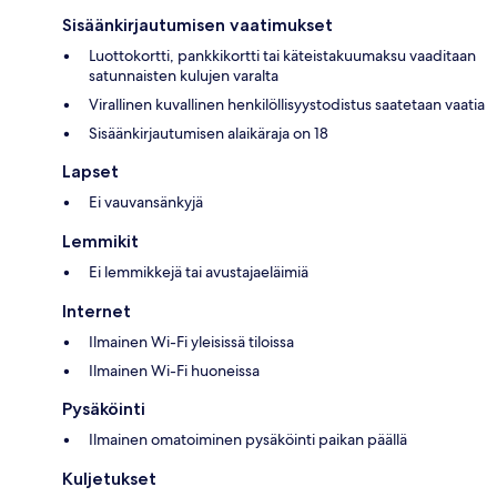
Sisäänkirjautumisen vaatimukset
Luottokortti, pankkikortti tai käteistakuumaksu vaaditaan
satunnaisten kulujen varalta
Virallinen kuvallinen henkilöllisyystodistus saatetaan vaatia
Sisäänkirjautumisen alaikäraja on 18
Lapset
Ei vauvansänkyjä
Lemmikit
Ei lemmikkejä tai avustajaeläimiä
Internet
Ilmainen Wi-Fi yleisissä tiloissa
Ilmainen Wi-Fi huoneissa
Pysäköinti
Ilmainen omatoiminen pysäköinti paikan päällä
Kuljetukset