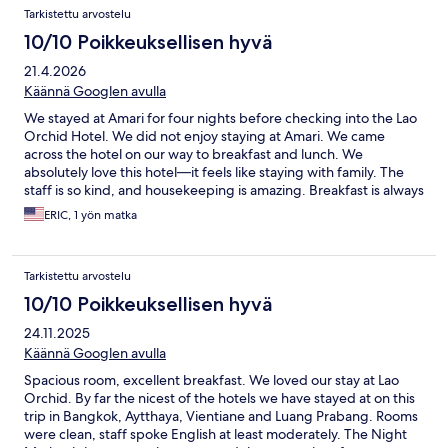
Tarkistettu arvostelu
10/10 Poikkeuksellisen hyvä
21.4.2026
Käännä Googlen avulla
We stayed at Amari for four nights before checking into the Lao
Orchid Hotel. We did not enjoy staying at Amari. We came
across the hotel on our way to breakfast and lunch. We
absolutely love this hotel—it feels like staying with family. The
staff is so kind, and housekeeping is amazing. Breakfast is always
fresh and delicious, and there’s always a smiling face as you
ERIC, 1 yön matka
come and go. The place is filled with real hardwood. It’s close to
many restaurants, bars, and the night market. Cafe Amazon is
just down the street, and Starbucks is within walking distance.
Tarkistettu arvostelu
It’s safe, clean, comfortable, and convenient. We highly
recommend this hotel if you’re in the area.
10/10 Poikkeuksellisen hyvä
24.11.2025
Käännä Googlen avulla
Spacious room, excellent breakfast. We loved our stay at Lao
Orchid. By far the nicest of the hotels we have stayed at on this
trip in Bangkok, Aytthaya, Vientiane and Luang Prabang. Rooms
were clean, staff spoke English at least moderately. The Night