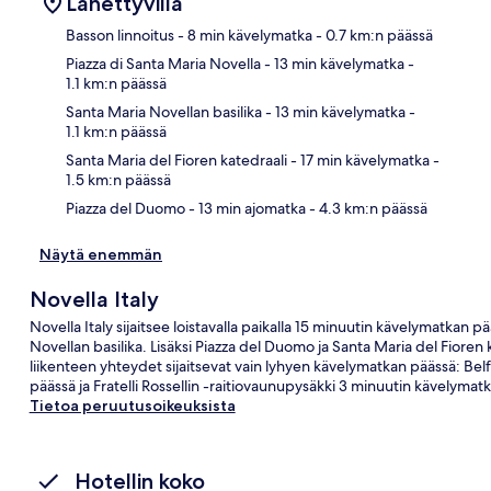
Lähettyvillä
Basson linnoitus
- 8 min kävelymatka
- 0.7 km:n päässä
Piazza di Santa Maria Novella
- 13 min kävelymatka
-
1.1 km:n päässä
Kart
Santa Maria Novellan basilika
- 13 min kävelymatka
-
1.1 km:n päässä
Santa Maria del Fioren katedraali
- 17 min kävelymatka
-
1.5 km:n päässä
Piazza del Duomo
- 13 min ajomatka
- 4.3 km:n päässä
Näytä enemmän
Novella Italy
Novella Italy sijaitsee loistavalla paikalla 15 minuutin kävelymatkan p
Novellan basilika. Lisäksi Piazza del Duomo ja Santa Maria del Fioren 
liikenteen yhteydet sijaitsevat vain lyhyen kävelymatkan päässä: Bel
päässä ja Fratelli Rossellin -raitiovaunupysäkki 3 minuutin kävelymat
Tietoa peruutusoikeuksista
Hotellin koko