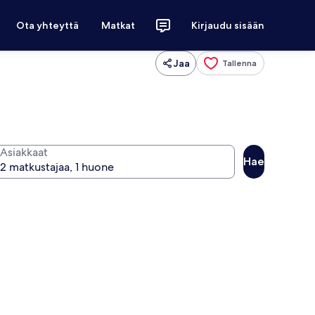
Ota yhteyttä
Matkat
Kirjaudu sisään
Jaa
Tallenna
Asiakkaat
Hae