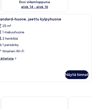
Ensi viikonloppuna
elok. 14 - elok. 16
tuoli ja televisio.
vaa
Huone, jossa on sänky, tuoli ja ikkuna, jossa o
13
tandard-huone, jaettu kylpyhuone
ikki
25 m²
uonetyypin
1 makuuhuone
tandard-
uone,
2 henkilöä
aettu
1 parisänky
ylpyhuone
Ilmainen Wi-Fi
uvat
sätietoja
sätietoja
oneesta
andard-
one,
Näytä hinnat
ettu
lpyhuone
Garden Blue
Hotel San Giorgio & Ol