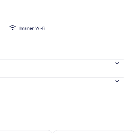
ennysverhot, ilmainen Wi-Fi, yksilöllisesti sisustettu
Ilmainen Wi-Fi
sen saatavuus elok. 8 - elok. 9
Tarkista tämän viikonlopun saatavuus e