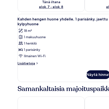
Tänä iltana
elok. 7 - elok. 8
el
Avaa
Hotellihuone, jossa on sänky, ty
11
Kahden hengen huone yhdelle, 1 parisänky, jaettu
kaikki
kylpyhuone
huonetyypin
18 m²
Kahden
1 makuuhuone
hengen
1 henkilö
huone
yhdelle,
1 parisänky
1
Ilmainen Wi-Fi
parisänky,
Lisätietoja
Lisätietoja
jaettu
huoneesta
kylpyhuone
Kahden
Näytä hinna
hengen
kuvat
huone
yhdelle,
Samankaltaisia majoituspaikk
1
parisänky,
jaettu
El Roy Garden Rooms
Plus Florence
kylpyhuone