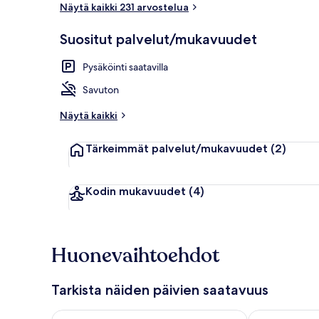
Näytä kaikki 231 arvostelua
Työpöytä, pim
Suositut palvelut/mukavuudet
Pysäköinti saatavilla
Savuton
Näytä kaikki
Tärkeimmät palvelut/mukavuudet
(2)
Kodin mukavuudet
(4)
Huonevaihtoehdot
Tarkista näiden päivien saatavuus
Tarkista tämän illan saatavuus elok. 7 - elok. 8
Tarkista huomi