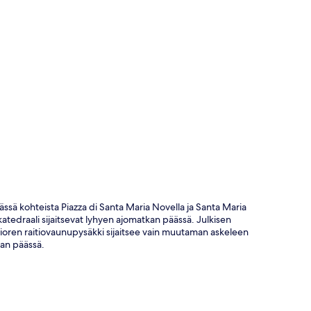
ta
äässä kohteista Piazza di Santa Maria Novella ja Santa Maria
katedraali sijaitsevat lyhyen ajomatkan päässä. Julkisen
fioren raitiovaunupysäkki sijaitsee vain muutaman askeleen
kan päässä.