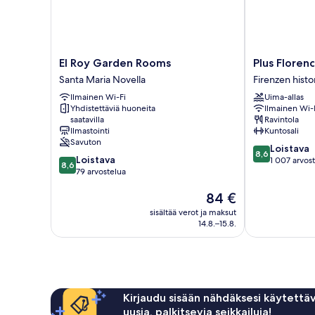
El
Plus
El Roy Garden Rooms
Plus Floren
Roy
Florence
Santa Maria Novella
Firenzen histo
Garden
-
Ilmainen Wi-Fi
Uima-allas
Rooms
Hostel
Yhdistettäviä huoneita
Ilmainen Wi-
Santa
Firenzen
saatavilla
Ravintola
Maria
historiallinen
Ilmastointi
Kuntosali
Novella
keskusta
Savuton
8.6
Loistava
8,6
8.6
Loistava
kautta
1 007 arvos
8,6
kautta
79 arvostelua
10,
10,
Loistava,
Hinta
84 €
Loistava,
1 007
on
79
arvostelua
sisältää verot ja maksut
84 €
arvostelua
14.8.–15.8.
Kirjaudu sisään nähdäksesi käytettäv
uusia, palkitsevia seikkailuja!