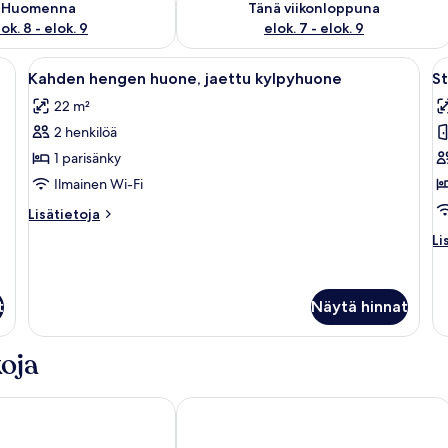
Huomenna
Tänä viikonloppuna
ok. 8 - elok. 9
elok. 7 - elok. 9
öpöytä, tuoli ja televisio.
Avaa
Hotellihuone, jossa on sänky, työpöytä, 
A
16
Kahden hengen huone, jaettu kylpyhuone
S
kaikki
ka
22 m²
huonetyypin
h
2 henkilöä
Kahden
S
hengen
h
1 parisänky
huone,
j
Ilmainen Wi-Fi
jaettu
k
Lisätietoja
Lisätietoja
kylpyhuone
k
huoneesta
Li
Li
kuvat
Kahden
hu
hengen
St
huone,
hu
jaettu
t
Näytä hinnat
ja
kylpyhuone
ky
oja
 - Hostel
Loggia Fiorentina