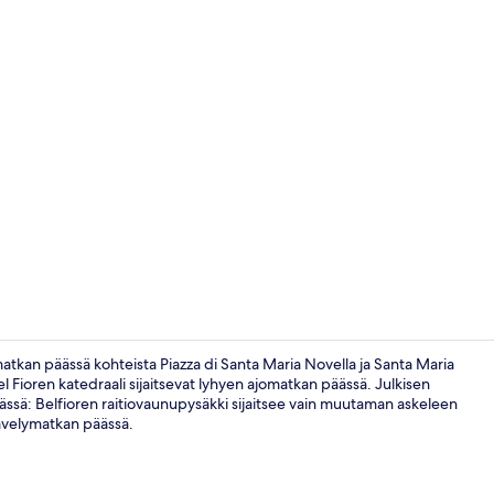
Työpöytä, pim
lymatkan päässä kohteista Piazza di Santa Maria Novella ja Santa Maria
el Fioren katedraali sijaitsevat lyhyen ajomatkan päässä. Julkisen
äässä: Belfioren raitiovaunupysäkki sijaitsee vain muutaman askeleen
Majoituspaik
kävelymatkan päässä.