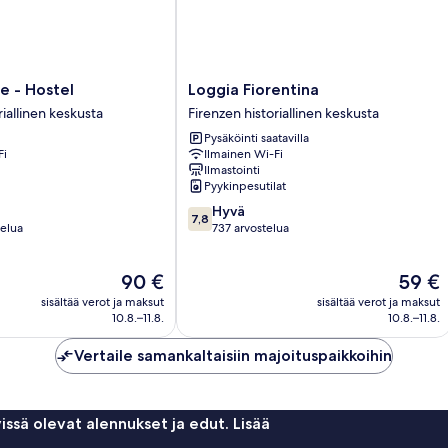
Loggia
ce - Hostel
Loggia Fiorentina
Fiorentina
riallinen keskusta
Firenzen historiallinen keskusta
Firenzen
Pysäköinti saatavilla
historiallinen
Fi
Ilmainen Wi-Fi
keskusta
Ilmastointi
Pyykinpesutilat
7.8
Hyvä
7,8
kautta
telua
737 arvostelua
10,
Hyvä,
Hinta
Hinta
90 €
59 €
737
on
on
arvostelua
sisältää verot ja maksut
sisältää verot ja maksut
90 €
59 €
10.8.–11.8.
10.8.–11.8.
Vertaile samankaltaisiin majoituspaikkoihin
issä olevat alennukset ja edut. Lisää