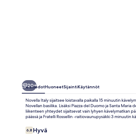
20+
Yleistiedot
Huoneet
Sijainti
Käytännöt
Novella Italy sijaitsee loistavalla paikalla 15 minuutin käve
Novellan basilika. Lisäksi Piazza del Duomo ja Santa Maria d
liikenteen yhteydet sijaitsevat vain lyhyen kävelymatkan p
päässä ja Fratelli Rossellin -raitiovaunupysäkki 3 minuutin 
Arvostelut
Hyvä
6,8
6,8 kautta 10.