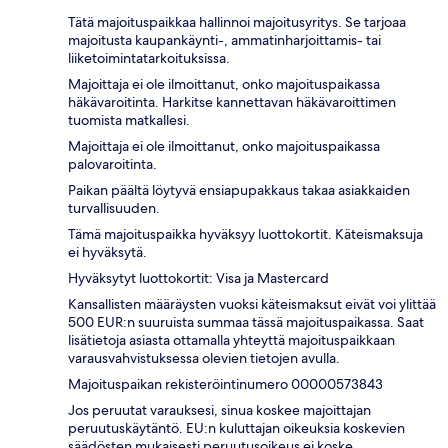
Tätä majoituspaikkaa hallinnoi majoitusyritys. Se tarjoaa
majoitusta kaupankäynti-, ammatinharjoittamis- tai
liiketoimintatarkoituksissa.
Majoittaja ei ole ilmoittanut, onko majoituspaikassa
häkävaroitinta. Harkitse kannettavan häkävaroittimen
tuomista matkallesi.
Majoittaja ei ole ilmoittanut, onko majoituspaikassa
palovaroitinta.
Paikan päältä löytyvä ensiapupakkaus takaa asiakkaiden
turvallisuuden.
Tämä majoituspaikka hyväksyy luottokortit. Käteismaksuja
ei hyväksytä.
Hyväksytyt luottokortit: Visa ja Mastercard
Kansallisten määräysten vuoksi käteismaksut eivät voi ylittää
500 EUR:n suuruista summaa tässä majoituspaikassa. Saat
lisätietoja asiasta ottamalla yhteyttä majoituspaikkaan
varausvahvistuksessa olevien tietojen avulla.
Majoituspaikan rekisteröintinumero 00000573843
Jos peruutat varauksesi, sinua koskee majoittajan
peruutuskäytäntö. EU:n kuluttajan oikeuksia koskevien
säädösten mukaisesti peruutusoikeus ei koske