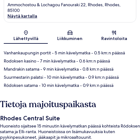
Ammochostou & Lochagou Fanouraki 22, Rhodes, Rhodes,
85100
Näytä kartalla
Kartta
Lähettyvillä
Liikkuminen
Ravintoloita
Vanhankaupungin portit
- 5 min kävelymatka
- 0.5 km:n päässä
Rodoksen kasino
- 7 min kävelymatka
- 0.6 km:n päässä
Mandrakin satama
- 9 min kävelymatka
- 0.8 km:n päässä
Suurmestarin palatsi
- 10 min kävelymatka
- 0.9 km:n päässä
Ródoksen satama
- 10 min kävelymatka
- 0.9 km:n päässä
Tietoja majoituspaikasta
Rhodes Central Suite
Huoneisto sijaitsee 15 minuutin kävelymatkan päässä kohteista Ródoksen
satama ja Elli-ranta. Huoneistoissa on lisämukavuuksia kuten
pyykinpesukoneet, jääkaapit ja mikroaaltouunit.