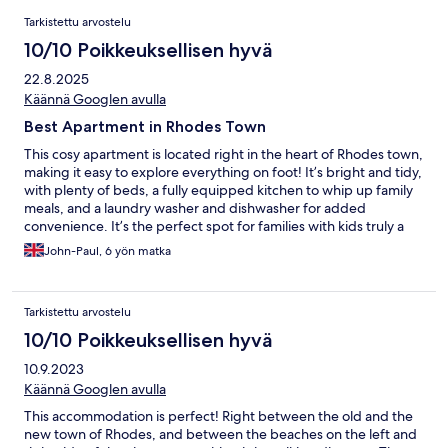
Arvostelut
Tarkistettu arvostelu
10/10 Poikkeuksellisen hyvä
22.8.2025
Käännä Googlen avulla
Best Apartment in Rhodes Town
This cosy apartment is located right in the heart of Rhodes town,
making it easy to explore everything on foot! It’s bright and tidy,
with plenty of beds, a fully equipped kitchen to whip up family
meals, and a laundry washer and dishwasher for added
convenience. It’s the perfect spot for families with kids truly a
home away from home! for added convenience. It’s the perfect
John-Paul, 6 yön matka
spot for families with kids-truly a home away from home.
Tarkistettu arvostelu
10/10 Poikkeuksellisen hyvä
10.9.2023
Käännä Googlen avulla
This accommodation is perfect! Right between the old and the
new town of Rhodes, and between the beaches on the left and