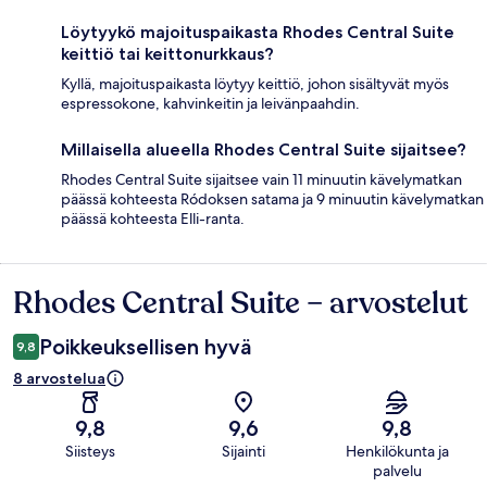
Löytyykö majoituspaikasta Rhodes Central Suite
keittiö tai keittonurkkaus?
Kyllä, majoituspaikasta löytyy keittiö, johon sisältyvät myös
espressokone, kahvinkeitin ja leivänpaahdin.
Millaisella alueella Rhodes Central Suite sijaitsee?
Rhodes Central Suite sijaitsee vain 11 minuutin kävelymatkan
päässä kohteesta Ródoksen satama ja 9 minuutin kävelymatkan
päässä kohteesta Elli-ranta.
Rhodes Central Suite – arvostelut
Arvostelut
Poikkeuksellisen hyvä
9,8
8 arvostelua
9,8
9,6
9,8
Siisteys
Sijainti
Henkilökunta ja
palvelu