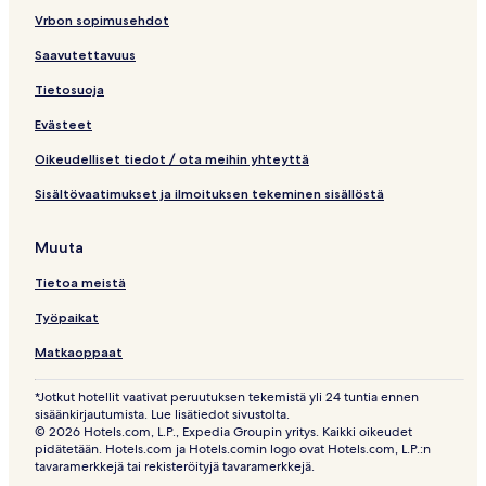
Vrbon sopimusehdot
Saavutettavuus
Tietosuoja
Evästeet
Oikeudelliset tiedot / ota meihin yhteyttä
Sisältövaatimukset ja ilmoituksen tekeminen sisällöstä
Muuta
Tietoa meistä
Työpaikat
Matkaoppaat
*Jotkut hotellit vaativat peruutuksen tekemistä yli 24 tuntia ennen
sisäänkirjautumista. Lue lisätiedot sivustolta.
© 2026 Hotels.com, L.P., Expedia Groupin yritys. Kaikki oikeudet
pidätetään. Hotels.com ja Hotels.comin logo ovat Hotels.com, L.P.:n
tavaramerkkejä tai rekisteröityjä tavaramerkkejä.