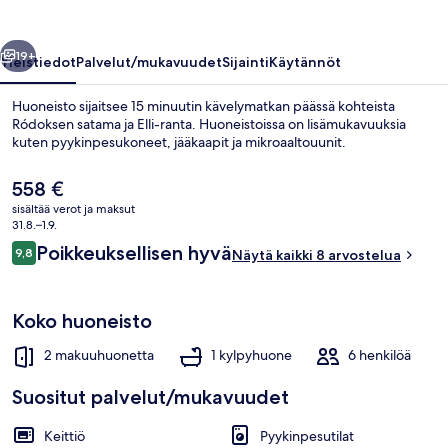
llinen
Seuraava
19+
Yleistiedot
Palvelut/mukavuudet
Sijainti
Käytännöt
Huoneisto sijaitsee 15 minuutin kävelymatkan päässä kohteista
Ródoksen satama ja Elli-ranta. Huoneistoissa on lisämukavuuksia
kuten pyykinpesukoneet, jääkaapit ja mikroaaltouunit.
Nykyinen
558 €
hinta
sisältää verot ja maksut
on
31.8.–1.9.
558 €
Arvostelut
Poikkeuksellisen hyvä
9,8
Näytä kaikki 8 arvostelua
9,8 kautta 10.
Huoneisto, 2 makuuhuonetta | 2 makuuh
Koko huoneisto
2 makuuhuonetta
1 kylpyhuone
6 henkilöä
Suositut palvelut/mukavuudet
Keittiö
Pyykinpesutilat