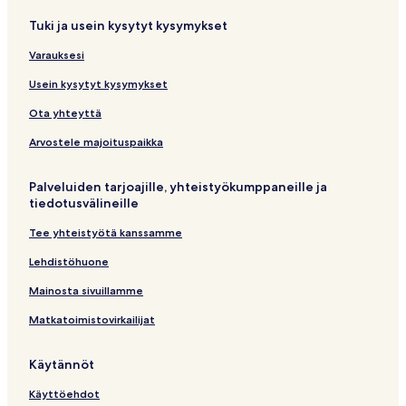
Tuki ja usein kysytyt kysymykset
Varauksesi
Usein kysytyt kysymykset
Ota yhteyttä
Arvostele majoituspaikka
Palveluiden tarjoajille, yhteistyökumppaneille ja
tiedotusvälineille
Tee yhteistyötä kanssamme
Lehdistöhuone
Mainosta sivuillamme
Matkatoimistovirkailijat
Käytännöt
Käyttöehdot