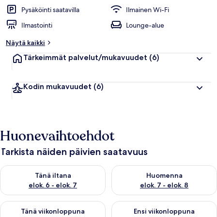
Pysäköinti saatavilla
Ilmainen Wi-Fi
Ilmastointi
Lounge-alue
Näytä kaikki
Tärkeimmät palvelut/mukavuudet
(6)
Kodin mukavuudet
(6)
Huonevaihtoehdot
Tarkista näiden päivien saatavuus
Tarkista tämän illan saatavuus elok. 6 - elok. 7
Tarkista huomisen saatavuus el
Tänä iltana
Huomenna
elok. 6 - elok. 7
elok. 7 - elok. 8
Tarkista tämän viikonlopun saatavuus elok. 7 - elok. 9
Tarkista ensi viikonlopun saatav
Tänä viikonloppuna
Ensi viikonloppuna