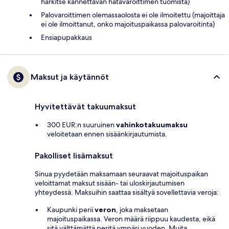
harkitse kannettavan hätävaroittimen tuomista)
Palovaroittimen olemassaolosta ei ole ilmoitettu (majoittaja
ei ole ilmoittanut, onko majoituspaikassa palovaroitinta)
Ensiapupakkaus
Maksut ja käytännöt
Hyvitettävät takuumaksut
300 EUR:n suuruinen
vahinkotakuumaksu
veloitetaan ennen sisäänkirjautumista.
Pakolliset lisämaksut
Sinua pyydetään maksamaan seuraavat majoituspaikan
veloittamat maksut sisään- tai uloskirjautumisen
yhteydessä. Maksuihin saattaa sisältyä sovellettavia veroja:
Kaupunki perii
veron
, joka maksetaan
majoituspaikassa. Veron määrä riippuu kaudesta, eikä
sitä välttämättä peritä ympäri vuoden. Muita