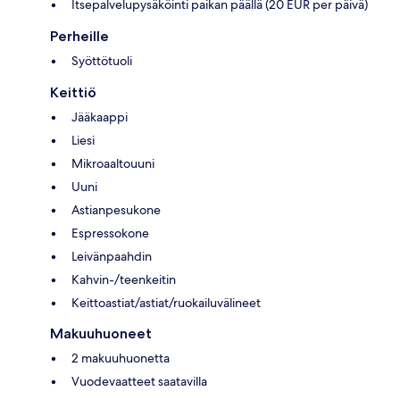
Itsepalvelupysäköinti paikan päällä (20 EUR per päivä)
Perheille
Syöttötuoli
Keittiö
Jääkaappi
Liesi
Mikroaaltouuni
Uuni
Astianpesukone
Espressokone
Leivänpaahdin
Kahvin-/teenkeitin
Keittoastiat/astiat/ruokailuvälineet
Makuuhuoneet
2 makuuhuonetta
Vuodevaatteet saatavilla