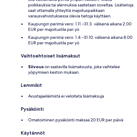
poikkeuksia tai alennuksia saatetaan soveltaa. Lisätietoja
saat ottamalla yhteyttä majoituspaikkaan
varausvahvistuksessa olevia tietoja käyttäen.
Kaupungin perimä vero: 1.11.–31.3. välisenä aikana 2.00
EUR per majoitustila per yö
Kaupungin perimä vero: 1.4.–31.10. välisenä aikana 8.00
EUR per majoitustila per yö
Vaihtoehtoiset lisämaksut
Siivous
on saatavilla lisämaksusta, joka vaihtelee
yöpymisen keston mukaan.
Lemmikit
Avustajaeläimistä ei veloiteta lisämaksuja
Pysäköinti
Omatoiminen pysäköinti maksaa 20 EUR per päivä
Käytännöt