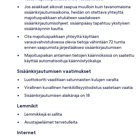
Jos asiakkaat aikovat saapua muulloin kuin tavanomaisina
sisäänkirjautumisaikoina, heidän on otettava yhteyttä
majoituspaikkaan etukäteen saadakseen
sisäänkirjautumisohjeet. sisäänpääsy tapahtuu yksityisen
sisäänkäynnin kautta.
Ota majoituspaikkaan yhteyttä käyttäen
varausvahvistuksessa olevia tietoja vähintään 72 tuntia
ennen saapumista järjestääksesi sisäänkirjautumisen
Majoituspaikan antamien tietojen käännöksissä on saatettu
käyttää automatisoituja käännöstyökaluja
Sisäänkirjautumisen vaatimukset
Luottokortti vaaditaan satunnaisten kulujen varalta
Virallinen kuvallinen henkilöllisyystodistus saatetaan vaatia
Sisäänkirjautumisen alaikäraja on 18
Lemmikit
Lemmikkejä ei sallita
Avustajaeläimet tervetulleita
Internet