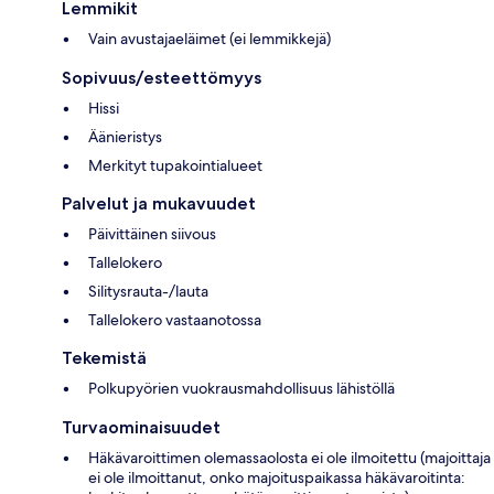
Lemmikit
Vain avustajaeläimet (ei lemmikkejä)
Sopivuus/esteettömyys
Hissi
Äänieristys
Merkityt tupakointialueet
Palvelut ja mukavuudet
Päivittäinen siivous
Tallelokero
Silitysrauta-/lauta
Tallelokero vastaanotossa
Tekemistä
Polkupyörien vuokrausmahdollisuus lähistöllä
Turvaominaisuudet
Häkävaroittimen olemassaolosta ei ole ilmoitettu (majoittaja
ei ole ilmoittanut, onko majoituspaikassa häkävaroitinta: