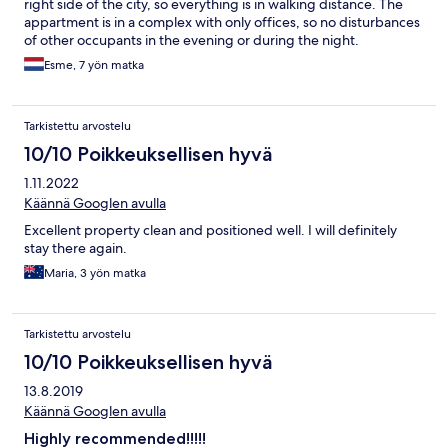
right side of the city, so everything is in walking distance. The
appartment is in a complex with only offices, so no disturbances
of other occupants in the evening or during the night.
Everything you could possibly need, is available; dishwasher,
Esme, 7 yön matka
washing machine, microwave, oven, Nespresso machine,
electric kettle, toaster, grill, juice maker, 3 separate airco units
(both bedrooms and livingroom/kitchen). We were told there
Tarkistettu arvostelu
would only be a cleaning service after our stay, but halfway
through the week, I received a message that there would be an
10/10 Poikkeuksellisen hyvä
in between cleaning, with mention of day and time, so we knew
1.11.2022
when to not be there :-). I noted that there weren't a lot of
possibilities for hanging up towels after using the shower, and
Käännä Googlen avulla
even that got arranged! Only dissapointment; there is a balcony,
Excellent property clean and positioned well. I will definitely
but it is quite narrow (no space to sit, relax, and enjoy a morning
stay there again.
coffee or a drink in the afternoon sun...) All in all, I would book
this appartment again in a heartbeat!
Maria, 3 yön matka
Tarkistettu arvostelu
10/10 Poikkeuksellisen hyvä
13.8.2019
Käännä Googlen avulla
Highly recommended!!!!!