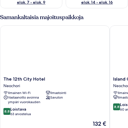
elok. 7 - elok. 9
elok. 14 - elok. 16
Samankaltaisia majoituspaikkoja
The 12th City Hotel
Island C
The
Island
The 12th City Hotel
Island
12th
City
Neochori
Neochor
City
Boutiqu
Ilmainen Wi-Fi
Ilmastointi
Ilmain
Hotel
Hotel
Vastaanotto avoinna
Savuton
Ilmasto
Neochori
Neochor
ympäri vuorokauden
8.8
Lois
8,8
8.8
Loistava
kautta
60 a
8,8
kautta
63 arvostelua
10,
10,
Loistava,
Hinta
132 €
Loistava,
60
on