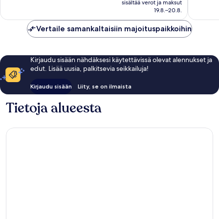
63
sisältää verot ja maksut
arvostel
132 €
19.8.–20.8.
arvostelua
Vertaile samankaltaisiin majoituspaikkoihin
Kirjaudu sisään nähdäksesi käytettävissä olevat alennukset ja
edut. Lisää uusia, palkitsevia seikkailuja!
Kirjaudu sisään
Liity, se on ilmaista
Tietoja alueesta