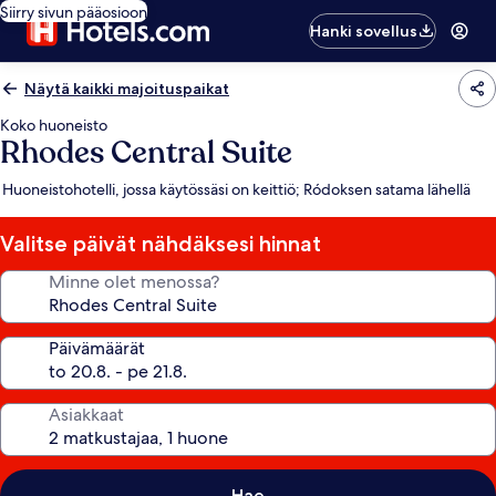
Siirry sivun pääosioon
Hanki sovellus
Näytä kaikki majoituspaikat
Koko huoneisto
Rhodes Central Suite
Huoneistohotelli, jossa käytössäsi on keittiö; Ródoksen satama lähellä
Valitse päivät nähdäksesi hinnat
Minne olet menossa?
Päivämäärät
Asiakkaat
Hae