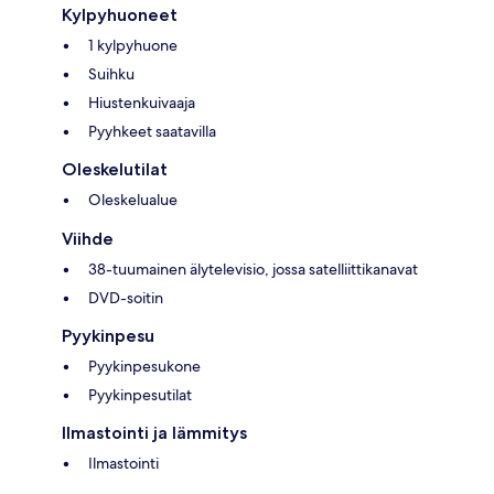
Kylpyhuoneet
1 kylpyhuone
Suihku
Hiustenkuivaaja
Pyyhkeet saatavilla
Oleskelutilat
Oleskelualue
Viihde
38-tuumainen älytelevisio, jossa satelliittikanavat
DVD-soitin
Pyykinpesu
Pyykinpesukone
Pyykinpesutilat
Ilmastointi ja lämmitys
Ilmastointi