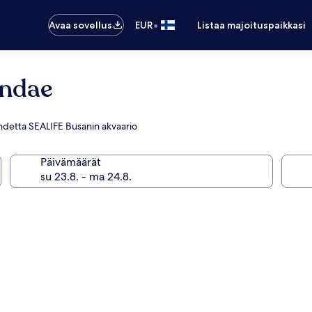
•
Avaa sovellus
EUR
Listaa majoituspaikkasi
undae
 kohdetta SEALIFE Busanin akvaario
Päivämäärät