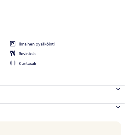
nen ulkouima-allas avoinna 8.00–20.00, aurinkotuoleja
Ilmainen pysäköinti
Ravintola
Kuntosali