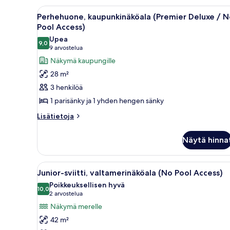
/
Avaa
Hotellihuone, jossa on kaksi sä
10
No
Perhehuone, kaupunkinäköala (Premier Deluxe / N
kaikki
Pool
Pool Access)
Access)
huonetyypin
Upea
9,0
Perhehuone,
9,0 kautta 10
(9
9 arvostelua
kaupunkinäköala
arvostelua)
Näkymä kaupungille
(Premier
28 m²
Deluxe
3 henkilöä
/
1 parisänky ja 1 yhden hengen sänky
No
Lisätietoja
Pool
Lisätietoja
huoneesta
Access)
Perhehuone,
kuvat
Näytä hinna
kaupunkinäköala
(Premier
Deluxe
Avaa
Moderni hotellihuone, jossa on
6
/
Junior-sviitti, valtamerinäköala (No Pool Access)
kaikki
No
Poikkeuksellisen hyvä
Pool
huonetyypin
10,0
10,0 kautta 10
(2
2 arvostelua
Access)
Junior-
arvostelua)
Näkymä merelle
sviitti,
42 m²
valtamerinäköala