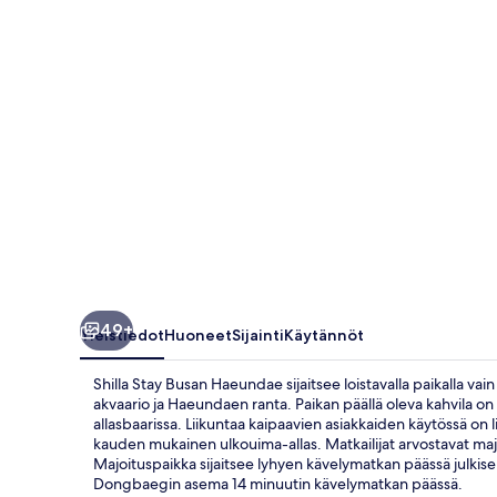
49+
Yleistiedot
Huoneet
Sijainti
Käytännöt
Shilla Stay Busan Haeundae sijaitsee loistavalla paikalla v
akvaario ja Haeundaen ranta. Paikan päällä oleva kahvila on t
allasbaarissa. Liikuntaa kaipaavien asiakkaiden käytössä on l
kauden mukainen ulkouima-allas. Matkailijat arvostavat majoi
Majoituspaikka sijaitsee lyhyen kävelymatkan päässä julkise
Dongbaegin asema 14 minuutin kävelymatkan päässä.