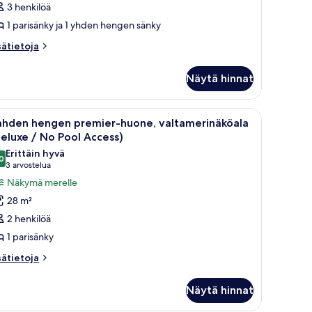
3 henkilöä
o
1 parisänky ja 1 yhden hengen sänky
ool
sätietoja
ccess)
sätietoja
oneesta
uvat
rhehuone,
Näytä hinnat
upunkinäköala
eluxe
änky, yöpöytä, yövalaisin ja suuri ikkuna.
vaa
Moderni olohuone, jossa on sohva, nojatuoli 
7
o
ahden hengen premier-huone, valtamerinäköala
ikki
ol
eluxe / No Pool Access)
cess)
uonetyypin
Erittäin hyvä
0
ahden
8,0 kautta 10
(3
3 arvostelua
engen
arvostelua)
Näkymä merelle
remier-
28 m²
uone,
2 henkilöä
altamerinäköala
1 parisänky
Deluxe
sätietoja
sätietoja
oneesta
o
ahden
ool
Näytä hinnat
engen
ccess)
emier-