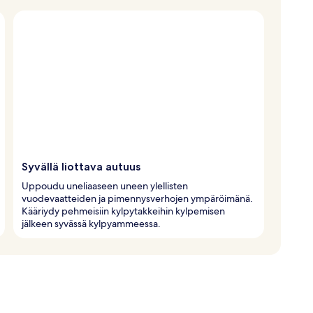
Syvällä liottava autuus
Uppoudu uneliaaseen uneen ylellisten
vuodevaatteiden ja pimennysverhojen ympäröimänä.
Kääriydy pehmeisiin kylpytakkeihin kylpemisen
jälkeen syvässä kylpyammeessa.