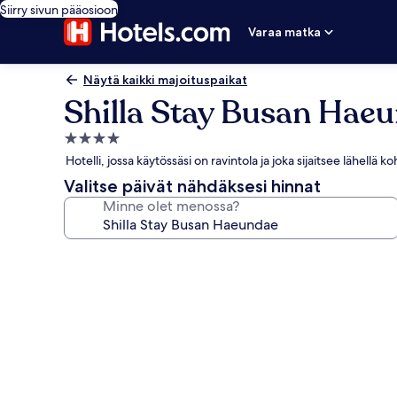
Siirry sivun pääosioon
Varaa matka
Näytä kaikki majoituspaikat
Shilla Stay Busan Hae
4.0
tähden
Hotelli, jossa käytössäsi on ravintola ja joka sijaitsee lähellä
majoituspaikka
Valitse päivät nähdäksesi hinnat
Minne olet menossa?
Majoituspaikan
Shilla
Stay
Busan
Haeundae
valokuvagalleria