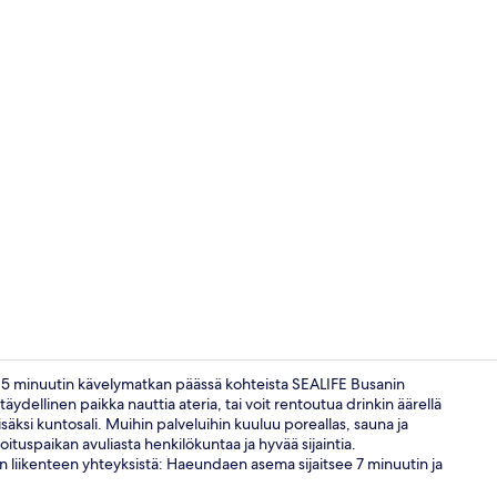
Näkymä huo
ain 5 minuutin kävelymatkan päässä kohteista SEALIFE Busanin
äydellinen paikka nauttia ateria, tai voit rentoutua drinkin äärellä
isäksi kuntosali. Muihin palveluihin kuuluu poreallas, sauna ja
Business cen
tuspaikan avuliasta henkilökuntaa ja hyvää sijaintia.
n liikenteen yhteyksistä: Haeundaen asema sijaitsee 7 minuutin ja