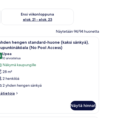
ok. 14 - elok. 16
Tarkista ensi viikonlopun saatavuus elok. 21 - elok. 23
Ensi viikonloppuna
elok. 21 - elok. 23
Näytetään 94/94 huonetta
atuoli ja pieni pöytä. Suuresta ikkunasta avautuu näkymä merelle.
vaa
Hotellihuone, jossa on kaksi sänkyä, työpöytä, 
6
ahden hengen standard-huone (kaksi sänkyä),
ikki
upunkinäköala (No Pool Access)
uonetyypin
Upea
2
ahden
9,2 kautta 10
(10
10 arvostelua
engen
arvostelua)
Näkymä kaupungille
tandard-
28 m²
uone
2 henkilöä
aksi
2 yhden hengen sänkyä
änkyä),
sätietoja
aupunkinäköala
sätietoja
oneesta
No
ahden
ool
Näytä hinnat
engen
ccess)
andard-
uone