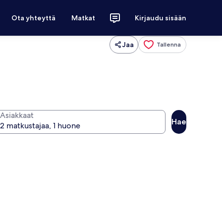
Ota yhteyttä
Matkat
Kirjaudu sisään
Jaa
Tallenna
Asiakkaat
Hae