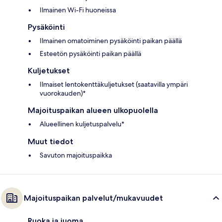
Ilmainen Wi-Fi huoneissa
Pysäköinti
Ilmainen omatoiminen pysäköinti paikan päällä
Esteetön pysäköinti paikan päällä
Kuljetukset
Ilmaiset lentokenttäkuljetukset (saatavilla ympäri
vuorokauden)*
Majoituspaikan alueen ulkopuolella
Alueellinen kuljetuspalvelu*
Muut tiedot
Savuton majoituspaikka
Majoituspaikan palvelut/mukavuudet
Ruoka ja juoma