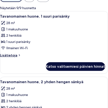
saatavilla
olevia
Näytetään 9/9 huonetta
suodattimia
Avaa
Hotellihuoneessa on sänky, työpöytä ja
4
Tavanomainen huone, 1 suuri parisänky
kaikki
28 m²
huonetyypin
1 makuuhuone
Tavanomainen
huone,
2 henkilöä
1
1 suuri parisänky
suuri
Ilmainen Wi-Fi
parisänky
Lisätietoja
Lisätietoja
kuvat
huoneesta
Tavanomainen
Katso valitsemiesi päivien hinnat
huone,
1
suuri
Avaa
Hotellihuoneessa on sänky, työpöytä ja
6
parisänky
Tavanomainen huone, 2 yhden hengen sänkyä
kaikki
28 m²
huonetyypin
1 makuuhuone
Tavanomainen
huone,
2 henkilöä
2
2 yhden hengen sänkyä