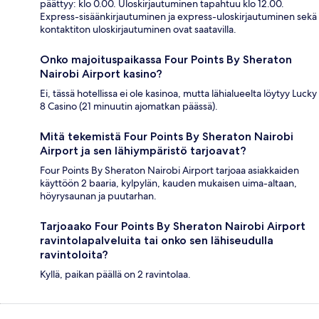
päättyy: klo 0.00. Uloskirjautuminen tapahtuu klo 12.00.
Express-sisäänkirjautuminen ja express-uloskirjautuminen sekä
kontaktiton uloskirjautuminen ovat saatavilla.
Onko majoituspaikassa Four Points By Sheraton
Nairobi Airport kasino?
Ei, tässä hotellissa ei ole kasinoa, mutta lähialueelta löytyy Lucky
8 Casino (21 minuutin ajomatkan päässä).
Mitä tekemistä Four Points By Sheraton Nairobi
Airport ja sen lähiympäristö tarjoavat?
Four Points By Sheraton Nairobi Airport tarjoaa asiakkaiden
käyttöön 2 baaria, kylpylän, kauden mukaisen uima-altaan,
höyrysaunan ja puutarhan.
Tarjoaako Four Points By Sheraton Nairobi Airport
ravintolapalveluita tai onko sen lähiseudulla
ravintoloita?
Kyllä, paikan päällä on 2 ravintolaa.