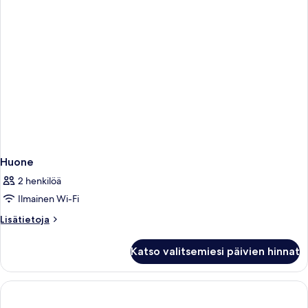
Huone
2 henkilöä
Ilmainen Wi-Fi
Lisätietoja
Lisätietoja
huoneesta
Huone
Katso valitsemiesi päivien hinnat