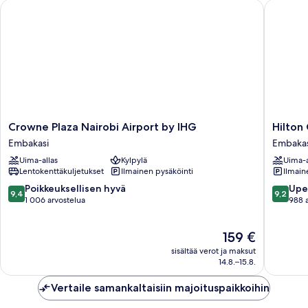
Crowne Plaza Nairobi Airport by IHG
Hilton G
Crowne
Hilton
Crowne Plaza Nairobi Airport by IHG
Hilton
Plaza
Garden
Embakasi
Embakas
Nairobi
Inn
Uima-allas
Kylpylä
Uima-a
Airport
Nairobi
Lentokenttäkuljetukset
Ilmainen pysäköinti
Ilmain
by
Airport
IHG
Embakas
9.4
9.2
Poikkeuksellisen hyvä
Upe
9,4
9,2
Embakasi
kautta
kautta
1 006 arvostelua
988 
10,
10,
Poikkeuksellisen
Upea,
Hinta
159 €
hyvä,
988
on
1 006
arvostel
sisältää verot ja maksut
159 €
arvostelua
14.8.–15.8.
Vertaile samankaltaisiin majoituspaikkoihin