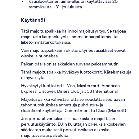
Kausiluontoinen uima-allas on käytettävissä 20.
tammikuuta – 31. joulukuuta
Käytännöt
Tätä majoituspaikkaa hallinnoi majoitusyritys. Se tarjoaa
majoitusta kaupankäynti-, ammatinharjoittamis- tai
liiketoimintatarkoituksissa.
Vain majoituspaikkaan rekisteröityneet asiakkaat voivat
oleskella huoneissa.
Paikan päällä on asiakkaiden turvana palosammutin.
Tämä majoituspaikka hyväksyy luottokortit. Käteismaksuja
ei hyväksytä.
Hyväksytyt luottokortit: Visa, Mastercard, American
Express, Discover, Diners Club ja JCB International
Majoituspaikka vahvistaa, että se noudattaa seuraavan
tahon suosituksissa annettuja puhdistus- ja
desinfiointikäytäntöjä: Commitment to Clean (Marriott).
Jos peruutat varauksesi, sinua koskee majoittajan
peruutuskäytäntö. EU:n kuluttajan oikeuksia koskevien
säädösten mukaisesti peruutusoikeus ei koske
majoitusvarauspalveluita.