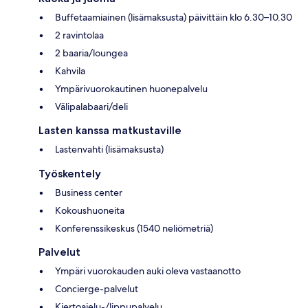
Buffetaamiainen (lisämaksusta) päivittäin klo 6.30–10.30
2 ravintolaa
2 baaria/loungea
Kahvila
Ympärivuorokautinen huonepalvelu
Välipalabaari/deli
Lasten kanssa matkustaville
Lastenvahti (lisämaksusta)
Työskentely
Business center
Kokoushuoneita
Konferenssikeskus (1540 neliömetriä)
Palvelut
Ympäri vuorokauden auki oleva vastaanotto
Concierge-palvelut
Kiertoajelu-/lippupalvelu