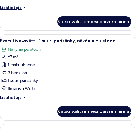
puistoon
Lisätietoja
Lisätietoja
kuvat
huoneesta
Sviitti,
Katso valitsemiesi päivien hinnat
1
suuri
parisänky,
Avaa
Hotellihuone, jossa on suuri sänky, tuo
4
näköala
Executive-sviitti, 1 suuri parisänky, näköala puistoon
kaikki
puistoon
Näkymä puistoon
huonetyypin
67 m²
Executive-
sviitti,
1 makuuhuone
1
3 henkilöä
suuri
1 suuri parisänky
parisänky,
Ilmainen Wi-Fi
näköala
Lisätietoja
Lisätietoja
puistoon
huoneesta
kuvat
Executive-
Katso valitsemiesi päivien hinnat
sviitti,
1
suuri
parisänky,
näköala