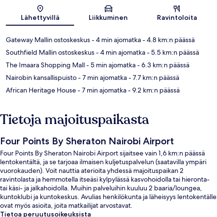
Kartta
Lähettyvillä
Liikkuminen
Ravintoloita
Gateway Mallin ostoskeskus
- 4 min ajomatka
- 4.8 km:n päässä
Southfield Mallin ostoskeskus
- 4 min ajomatka
- 5.5 km:n päässä
The Imaara Shopping Mall
- 5 min ajomatka
- 6.3 km:n päässä
Nairobin kansallispuisto
- 7 min ajomatka
- 7.7 km:n päässä
African Heritage House
- 7 min ajomatka
- 9.2 km:n päässä
Tietoja majoituspaikasta
Four Points By Sheraton Nairobi Airport
Four Points By Sheraton Nairobi Airport sijaitsee vain 1,6 km:n päässä
lentokentältä, ja se tarjoaa ilmaisen kuljetuspalvelun (saatavilla ympäri
vuorokauden). Voit nauttia aterioita yhdessä majoituspaikan 2
ravintolasta ja hemmotella itseäsi kylpylässä kasvohoidolla tai hieronta-
tai käsi- ja jalkahoidolla. Muihin palveluihin kuuluu 2 baaria/loungea,
kuntoklubi ja kuntokeskus. Avulias henkilökunta ja läheisyys lentokentälle
ovat myös asioita, joita matkailijat arvostavat.
Tietoa peruutusoikeuksista