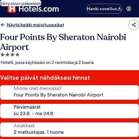
Siirry sivun pääosioon
Hanki sovellus
Näytä kaikki majoituspaikat
Four Points By Sheraton Nairobi
Airport
4.0
tähden
Hotelli, jossa käytössäsi on 2 ravintolaa ja 2 baaria
majoituspaikka
Valitse päivät nähdäksesi hinnat
Minne olet menossa?
Päivämäärät
Asiakkaat