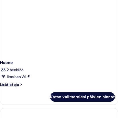
puistoon
Huone
2 henkilöä
Ilmainen Wi-Fi
Lisätietoja
Lisätietoja
huoneesta
Huone
Katso valitsemiesi päivien hinnat