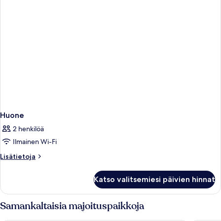
Huone
2 henkilöä
Ilmainen Wi-Fi
Lisätietoja
Lisätietoja
huoneesta
Huone
Katso valitsemiesi päivien hinnat
Samankaltaisia majoituspaikkoja