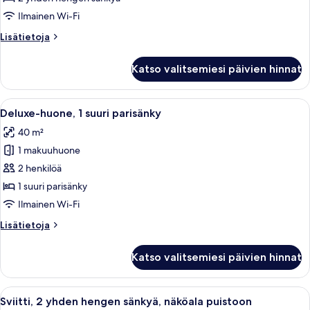
yhden
Ilmainen Wi-Fi
hengen
Lisätietoja
Lisätietoja
sänkyä
huoneesta
kuvat
Tavanomainen
Katso valitsemiesi päivien hinnat
huone,
2
yhden
Avaa
Hotellihuoneessa on sänky, sohva, pien
4
hengen
Deluxe-huone, 1 suuri parisänky
kaikki
sänkyä
40 m²
huonetyypin
1 makuuhuone
Deluxe-
huone,
2 henkilöä
1
1 suuri parisänky
suuri
Ilmainen Wi-Fi
parisänky
Lisätietoja
Lisätietoja
kuvat
huoneesta
Deluxe-
Katso valitsemiesi päivien hinnat
huone,
1
suuri
Avaa
Moderni hotellihuone, jossa on suuri i
4
parisänky
Sviitti, 2 yhden hengen sänkyä, näköala puistoon
kaikki