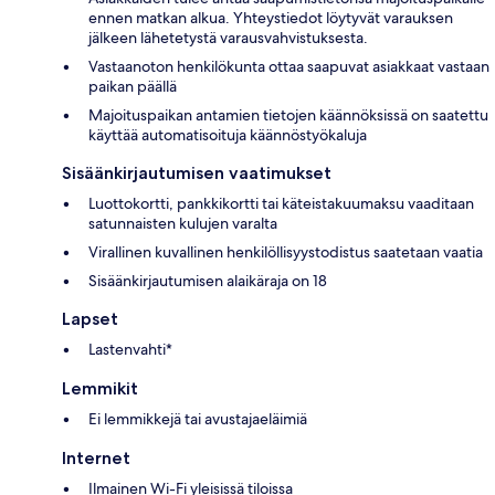
ennen matkan alkua. Yhteystiedot löytyvät varauksen
jälkeen lähetetystä varausvahvistuksesta.
Vastaanoton henkilökunta ottaa saapuvat asiakkaat vastaan
paikan päällä
Majoituspaikan antamien tietojen käännöksissä on saatettu
käyttää automatisoituja käännöstyökaluja
Sisäänkirjautumisen vaatimukset
Luottokortti, pankkikortti tai käteistakuumaksu vaaditaan
satunnaisten kulujen varalta
Virallinen kuvallinen henkilöllisyystodistus saatetaan vaatia
Sisäänkirjautumisen alaikäraja on 18
Lapset
Lastenvahti*
Lemmikit
Ei lemmikkejä tai avustajaeläimiä
Internet
Ilmainen Wi-Fi yleisissä tiloissa