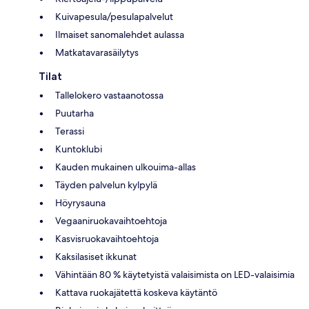
Kuivapesula/pesulapalvelut
Ilmaiset sanomalehdet aulassa
Matkatavarasäilytys
Tilat
Tallelokero vastaanotossa
Puutarha
Terassi
Kuntoklubi
Kauden mukainen ulkouima-allas
Täyden palvelun kylpylä
Höyrysauna
Vegaaniruokavaihtoehtoja
Kasvisruokavaihtoehtoja
Kaksilasiset ikkunat
Vähintään 80 % käytetyistä valaisimista on LED-valaisimia
Kattava ruokajätettä koskeva käytäntö