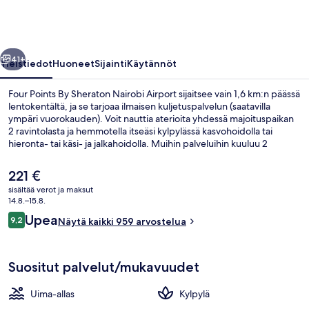
Nairobi
Airport
valokuvagalleria
llinen
Seuraava
41+
Yleistiedot
Huoneet
Sijainti
Käytännöt
Four Points By Sheraton Nairobi Airport sijaitsee vain 1,6 km:n päässä
lentokentältä, ja se tarjoaa ilmaisen kuljetuspalvelun (saatavilla
ympäri vuorokauden). Voit nauttia aterioita yhdessä majoituspaikan
2 ravintolasta ja hemmotella itseäsi kylpylässä kasvohoidolla tai
hieronta- tai käsi- ja jalkahoidolla. Muihin palveluihin kuuluu 2
baaria/loungea, kuntoklubi ja kuntokeskus. Avulias henkilökunta ja
läheisyys lentokentälle ovat myös asioita, joita matkailijat arvostavat.
Nykyinen
221 €
hinta
sisältää verot ja maksut
on
14.8.–15.8.
Ravintola
221 €
Arvostelut
Upea
9,2
Näytä kaikki 959 arvostelua
9,2 kautta 10.
Suositut palvelut/mukavuudet
Uima-allas
Kylpylä