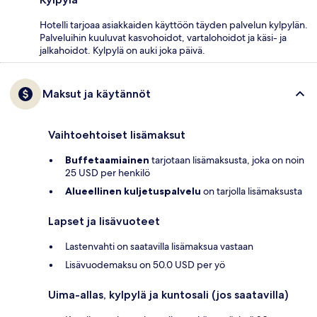
Hotelli tarjoaa asiakkaiden käyttöön täyden palvelun kylpylän.
Palveluihin kuuluvat kasvohoidot, vartalohoidot ja käsi- ja
jalkahoidot. Kylpylä on auki joka päivä.
Maksut ja käytännöt
Vaihtoehtoiset lisämaksut
Buffetaamiainen
tarjotaan lisämaksusta, joka on noin
25 USD per henkilö
Alueellinen kuljetuspalvelu
on tarjolla lisämaksusta
Lapset ja lisävuoteet
Lastenvahti on saatavilla lisämaksua vastaan
Lisävuodemaksu on 50.0 USD per yö
Uima-allas, kylpylä ja kuntosali (jos saatavilla)