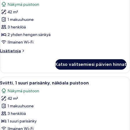
Näkymä puistoon
huonetyypin
42 m²
Sviitti,
2
1 makuuhuone
yhden
3 henkilöä
hengen
2 yhden hengen sänkyä
sänkyä,
Ilmainen Wi-Fi
näköala
Lisätietoja
Lisätietoja
puistoon
huoneesta
kuvat
Sviitti,
Katso valitsemiesi päivien hinnat
2
yhden
hengen
Avaa
Moderni hotellihuone, jossa on suuri s
5
sänkyä,
Sviitti, 1 suuri parisänky, näköala puistoon
kaikki
näköala
Näkymä puistoon
puistoon
huonetyypin
42 m²
Sviitti,
1
1 makuuhuone
suuri
3 henkilöä
parisänky,
1 suuri parisänky
näköala
Ilmainen Wi-Fi