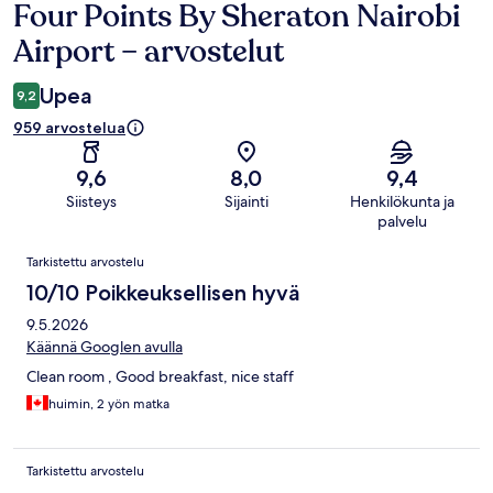
Four Points By Sheraton Nairobi
Arvostelut
Airport – arvostelut
Upea
9,2
959 arvostelua
9,6
8,0
9,4
Siisteys
Sijainti
Henkilökunta ja
palvelu
Arvostelut
Tarkistettu arvostelu
10/10 Poikkeuksellisen hyvä
9.5.2026
Käännä Googlen avulla
Clean room , Good breakfast, nice staff
huimin, 2 yön matka
Tarkistettu arvostelu