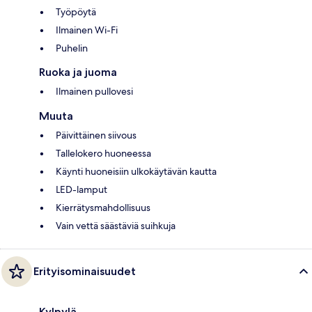
Työpöytä
Ilmainen Wi-Fi
Puhelin
Ruoka ja juoma
Ilmainen pullovesi
Muuta
Päivittäinen siivous
Tallelokero huoneessa
Käynti huoneisiin ulkokäytävän kautta
LED-lamput
Kierrätysmahdollisuus
Vain vettä säästäviä suihkuja
Erityisominaisuudet
Kylpylä