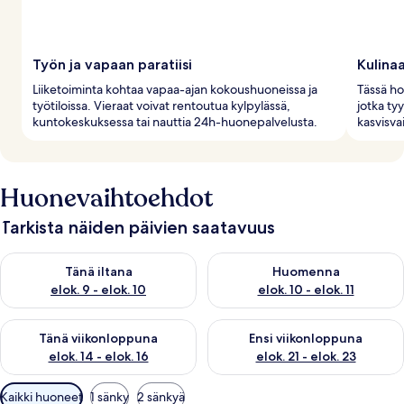
Työn ja vapaan paratiisi
Kulinaa
Liiketoiminta kohtaa vapaa-ajan kokoushuoneissa ja
Tässä hot
työtiloissa. Vieraat voivat rentoutua kylpylässä,
jotka ty
kuntokeskuksessa tai nauttia 24h-huonepalvelusta.
kasvisva
Huonevaihtoehdot
Tarkista näiden päivien saatavuus
Tarkista tämän illan saatavuus elok. 9 - elok. 10
Tarkista huomisen saatavuus elo
Tänä iltana
Huomenna
elok. 9 - elok. 10
elok. 10 - elok. 11
Tarkista tämän viikonlopun saatavuus elok. 14 - elok. 16
Tarkista ensi viikonlopun saata
Tänä viikonloppuna
Ensi viikonloppuna
elok. 14 - elok. 16
elok. 21 - elok. 23
Huoneille
Kaikki huoneet
1 sänky
2 sänkyä