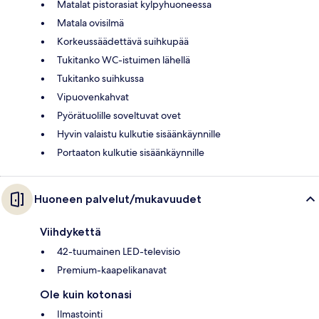
Matalat pistorasiat kylpyhuoneessa
Matala ovisilmä
Korkeussäädettävä suihkupää
Tukitanko WC-istuimen lähellä
Tukitanko suihkussa
Vipuovenkahvat
Pyörätuolille soveltuvat ovet
Hyvin valaistu kulkutie sisäänkäynnille
Portaaton kulkutie sisäänkäynnille
Huoneen palvelut/mukavuudet
Viihdykettä
42-tuumainen LED-televisio
Premium-kaapelikanavat
Ole kuin kotonasi
Ilmastointi