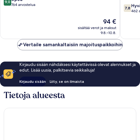
9,0
Wyndh
kautta
764 arvostelua
7.8
Hyv
7,8
Alsergr
10,
kautta
462 
Upea,
10,
Hinta
94 €
764
Hyvä,
on
arvostelua
462
sisältää verot ja maksut
94 €
9.8.–10.8.
arvostel
Vertaile samankaltaisiin majoituspaikkoihin
Kirjaudu sisään nähdäksesi käytettävissä olevat alennukset ja
edut. Lisää uusia, palkitsevia seikkailuja!
Kirjaudu sisään
Liity, se on ilmaista
Tietoja alueesta