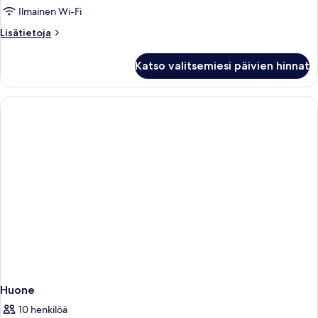
huone
Ilmainen Wi-Fi
kuvat
Lisätietoja
Lisätietoja
huoneesta
Kolmen
Katso valitsemiesi päivien hinnat
hengen
comfort-
huone
Huone
10 henkilöä