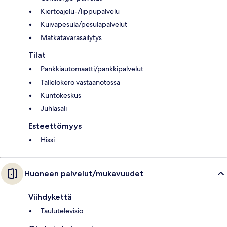
Kiertoajelu-/lippupalvelu
Kuivapesula/pesulapalvelut
Matkatavarasäilytys
Tilat
Pankkiautomaatti/pankkipalvelut
Tallelokero vastaanotossa
Kuntokeskus
Juhlasali
Esteettömyys
Hissi
Huoneen palvelut/mukavuudet
Viihdykettä
Taulutelevisio