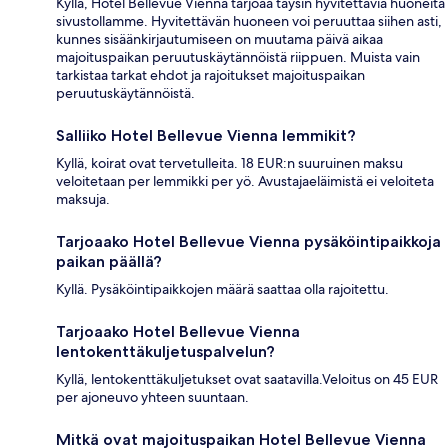
Kyllä, Hotel Bellevue Vienna tarjoaa täysin hyvitettäviä huoneita
sivustollamme. Hyvitettävän huoneen voi peruuttaa siihen asti,
kunnes sisäänkirjautumiseen on muutama päivä aikaa
majoituspaikan peruutuskäytännöistä riippuen. Muista vain
tarkistaa tarkat ehdot ja rajoitukset majoituspaikan
peruutuskäytännöistä.
Salliiko Hotel Bellevue Vienna lemmikit?
Kyllä, koirat ovat tervetulleita. 18 EUR:n suuruinen maksu
veloitetaan per lemmikki per yö. Avustajaeläimistä ei veloiteta
maksuja.
Tarjoaako Hotel Bellevue Vienna pysäköintipaikkoja
paikan päällä?
Kyllä. Pysäköintipaikkojen määrä saattaa olla rajoitettu.
Tarjoaako Hotel Bellevue Vienna
lentokenttäkuljetuspalvelun?
Kyllä, lentokenttäkuljetukset ovat saatavilla.Veloitus on 45 EUR
per ajoneuvo yhteen suuntaan.
Mitkä ovat majoituspaikan Hotel Bellevue Vienna