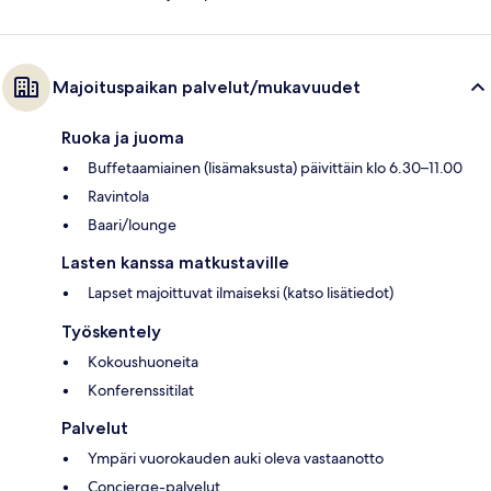
Majoituspaikan palvelut/mukavuudet
Ruoka ja juoma
Buffetaamiainen (lisämaksusta) päivittäin klo 6.30–11.00
Ravintola
Baari/lounge
Lasten kanssa matkustaville
Lapset majoittuvat ilmaiseksi (katso lisätiedot)
Työskentely
Kokoushuoneita
Konferenssitilat
Palvelut
Ympäri vuorokauden auki oleva vastaanotto
Concierge-palvelut