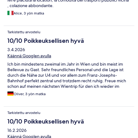
Mi è piaciuta la location, la comodità dei trasporti pubblici vicina
, colazione abbondante.
Alice, 3 yön matka
Tarkistettu arvostelu
10/10 Poikkeuksellisen hyvä
3.4.2026
Käännä Googlen avulla
Ich bin mindestens zweimal im Jahr in Wien und bin meist im
Bellevue zu Gast. Sehr freundliches Personal und die Lage ist
durch die Nähe zur U4 und vor allem zum Franz-Josephs-
Bahnhof perfekt zentral und trotzdem recht ruhig. Freue mich
schon auf meinen nächsten Wientrip für den ich wieder im
Bellevue absteigen werde.
Oliver, 3 yön matka
Tarkistettu arvostelu
10/10 Poikkeuksellisen hyvä
16.2.2026
Käännä Googlen avulla