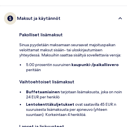
Maksut ja käytännöt
Pakolliset lisämaksut
Sinua pyydetään maksamaan seuraavat majoituspaikan
veloittamat maksut sisään- tai uloskirjautumisen
yhteydessä. Maksuihin saattaa sisältyä sovellettavia veroja:
5.00 prosentin suuruinen
kaupunki-/paikallisvero
peritään
Vaihtoehtoiset lisämaksut
Buffetaamiainen
tarjotaan lisämaksusta, joka on noin
24 EUR per henkilö
Lentokenttäkuljetukset
ovat saatavilla 45 EUR:n
suuruisesta lisämaksusta per ajoneuvo (yhteen
suuntaan). Korkeintaan 4 henkilöä.
Lapset ja lisävuoteet