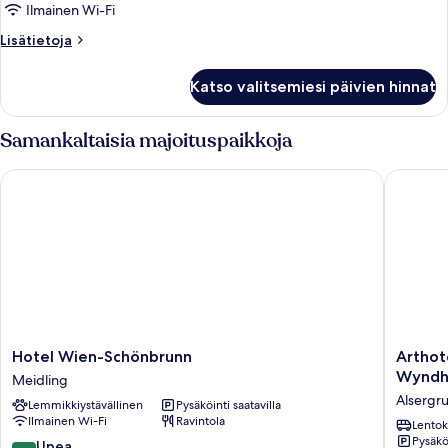
Ilmainen Wi-Fi
Lisätietoja
Lisätietoja
huoneesta
Huone
Katso valitsemiesi päivien hinnat
Samankaltaisia majoituspaikkoja
Hotel Wien-Schönbrunn
Arthotel
Hotel
Arthotel
Hotel Wien-Schönbrunn
Arthot
Wien-
ANA
Wynd
Meidling
Schönbrunn
Gala,
Alsergr
Lemmikkiystävällinen
Pysäköinti saatavilla
Meidling
Tradema
Ilmainen Wi-Fi
Ravintola
Collecti
Lentok
Pysäköi
by
9.0
Upea