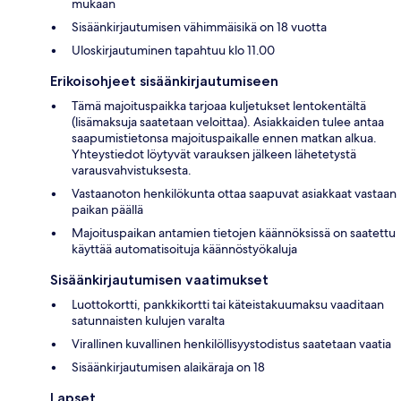
mukaan
Sisäänkirjautumisen vähimmäisikä on 18 vuotta
Uloskirjautuminen tapahtuu klo 11.00
Erikoisohjeet sisäänkirjautumiseen
Tämä majoituspaikka tarjoaa kuljetukset lentokentältä
(lisämaksuja saatetaan veloittaa). Asiakkaiden tulee antaa
saapumistietonsa majoituspaikalle ennen matkan alkua.
Yhteystiedot löytyvät varauksen jälkeen lähetetystä
varausvahvistuksesta.
Vastaanoton henkilökunta ottaa saapuvat asiakkaat vastaan
paikan päällä
Majoituspaikan antamien tietojen käännöksissä on saatettu
käyttää automatisoituja käännöstyökaluja
Sisäänkirjautumisen vaatimukset
Luottokortti, pankkikortti tai käteistakuumaksu vaaditaan
satunnaisten kulujen varalta
Virallinen kuvallinen henkilöllisyystodistus saatetaan vaatia
Sisäänkirjautumisen alaikäraja on 18
Lapset