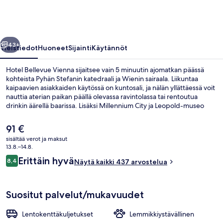
llinen
Seuraava
43+
Yleistiedot
Huoneet
Sijainti
Käytännöt
Hotel Bellevue Vienna sijaitsee vain 5 minuutin ajomatkan päässä
kohteista Pyhän Stefanin katedraali ja Wienin sairaala. Liikuntaa
kaipaavien asiakkaiden käytössä on kuntosali, ja nälän yllättäessä voit
nauttia aterian paikan päällä olevassa ravintolassa tai rentoutua
drinkin äärellä baarissa. Lisäksi Millennium City ja Leopold-museo
sijaitsevat vain 5 minuutin kävelymatkan päässä. Avulias henkilökunta
ja majoituspaikan yleiskunto ovat myös asioita, joista matkailijat
Nykyinen
91 €
pitävät. Majoituspaikka sijaitsee lyhyen kävelymatkan päässä julkisen
hinta
sisältää verot ja maksut
liikenteen yhteyksistä: Franz Josefsin S-Bahn-asema sijaitsee vain
on
13.8.–14.8.
muutaman askeleen päässä ja Franz-Josefs-Bahnhofin
Sisätilat
91 €
Arvostelut
raitiovaunupysäkki sijaitsee 2 minuutin kävelymatkan päässä.
Erittäin hyvä
8,4
Näytä kaikki 437 arvostelua
8,4 kautta 10.
Suositut palvelut/mukavuudet
Lentokenttäkuljetukset
Lemmikkiystävällinen