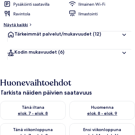
Pysäköinti saatavilla
Ilmainen Wi-Fi
Ravintola
Ilmastointi
Näytä kaikki
Tärkeimmät palvelut/mukavuudet
(12)
Kodin mukavuudet
(6)
Huonevaihtoehdot
Tarkista näiden päivien saatavuus
Tarkista tämän illan saatavuus elok. 7 - elok. 8
Tarkista huomisen saatavuus el
Tänä iltana
Huomenna
elok. 7 - elok. 8
elok. 8 - elok. 9
Tarkista tämän viikonlopun saatavuus elok. 7 - elok. 9
Tarkista ensi viikonlopun saatav
Tänä viikonloppuna
Ensi viikonloppuna