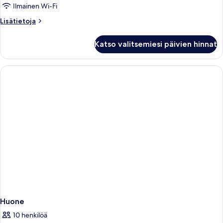
Ilmainen Wi-Fi
Lisätietoja
Lisätietoja
huoneesta
Huone
Katso valitsemiesi päivien hinnat
Huone
10 henkilöä