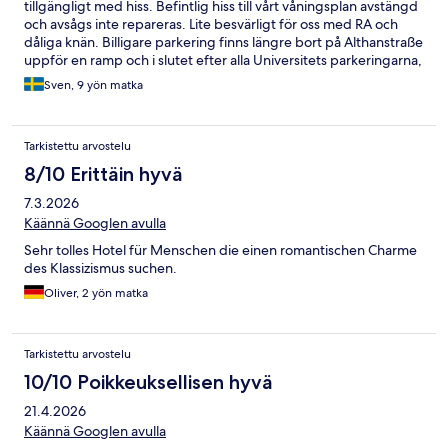
tillgängligt med hiss. Befintlig hiss till vårt våningsplan avstängd
och avsågs inte repareras. Lite besvärligt för oss med RA och
dåliga knän. Billigare parkering finns längre bort på Althanstraße
uppför en ramp och i slutet efter alla Universitets parkeringarna,
ca 15 min/1000m.
Sven, 9 yön matka
Tarkistettu arvostelu
8/10 Erittäin hyvä
7.3.2026
Käännä Googlen avulla
Sehr tolles Hotel für Menschen die einen romantischen Charme
des Klassizismus suchen.
Oliver, 2 yön matka
Tarkistettu arvostelu
10/10 Poikkeuksellisen hyvä
21.4.2026
Käännä Googlen avulla