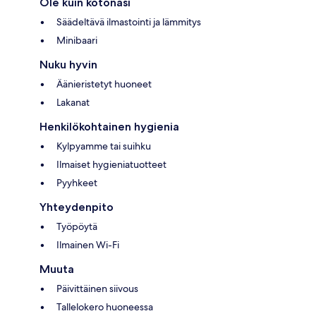
Ole kuin kotonasi
Säädeltävä ilmastointi ja lämmitys
Minibaari
Nuku hyvin
Äänieristetyt huoneet
Lakanat
Henkilökohtainen hygienia
Kylpyamme tai suihku
Ilmaiset hygieniatuotteet
Pyyhkeet
Yhteydenpito
Työpöytä
Ilmainen Wi-Fi
Muuta
Päivittäinen siivous
Tallelokero huoneessa