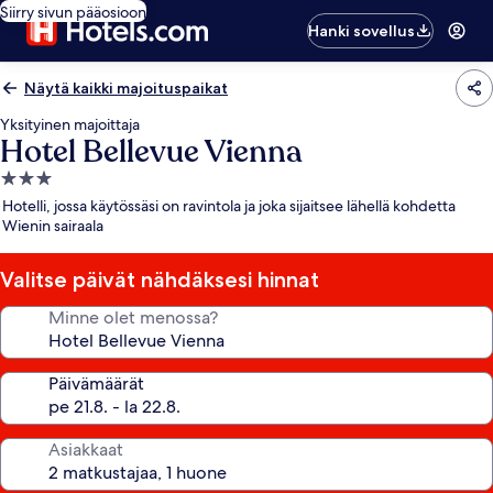
Siirry sivun pääosioon
Hanki sovellus
Näytä kaikki majoituspaikat
Yksityinen majoittaja
Hotel Bellevue Vienna
3.0
tähden
Hotelli, jossa käytössäsi on ravintola ja joka sijaitsee lähellä kohdetta
majoituspaikka
Wienin sairaala
Valitse päivät nähdäksesi hinnat
Minne olet menossa?
Päivämäärät
Asiakkaat