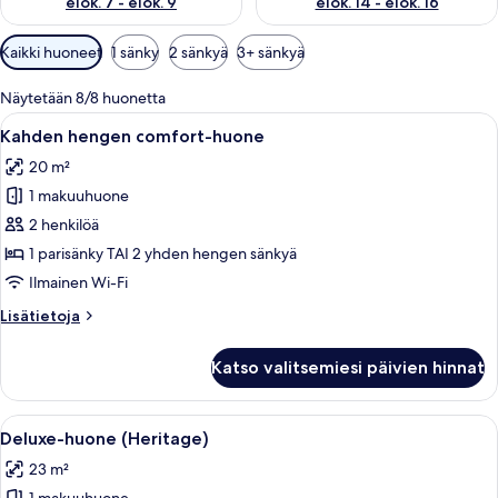
elok. 7 - elok. 9
elok. 14 - elok. 16
Huoneille
Kaikki huoneet
1 sänky
2 sänkyä
3+ sänkyä
saatavilla
olevia
Näytetään 8/8 huonetta
suodattimia
Avaa
Hotellihuone, jossa on sänky, yöpöydät, 
4
Kahden hengen comfort-huone
kaikki
20 m²
huonetyypin
1 makuuhuone
Kahden
hengen
2 henkilöä
comfort-
1 parisänky TAI 2 yhden hengen sänkyä
huone
Ilmainen Wi-Fi
kuvat
Lisätietoja
Lisätietoja
huoneesta
Kahden
Katso valitsemiesi päivien hinnat
hengen
comfort-
huone
Avaa
Hotellihuone, jossa on kaksi sänkyä, t
4
Deluxe-huone (Heritage)
kaikki
23 m²
huonetyypin