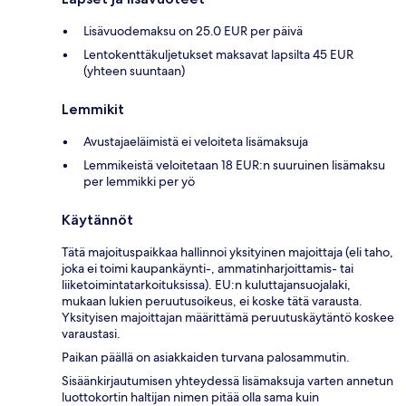
Lisävuodemaksu on 25.0 EUR per päivä
Lentokenttäkuljetukset maksavat lapsilta 45 EUR
(yhteen suuntaan)
Lemmikit
Avustajaeläimistä ei veloiteta lisämaksuja
Lemmikeistä veloitetaan 18 EUR:n suuruinen lisämaksu
per lemmikki per yö
Käytännöt
Tätä majoituspaikkaa hallinnoi yksityinen majoittaja (eli taho,
joka ei toimi kaupankäynti-, ammatinharjoittamis- tai
liiketoimintatarkoituksissa). EU:n kuluttajansuojalaki,
mukaan lukien peruutusoikeus, ei koske tätä varausta.
Yksityisen majoittajan määrittämä peruutuskäytäntö koskee
varaustasi.
Paikan päällä on asiakkaiden turvana palosammutin.
Sisäänkirjautumisen yhteydessä lisämaksuja varten annetun
luottokortin haltijan nimen pitää olla sama kuin