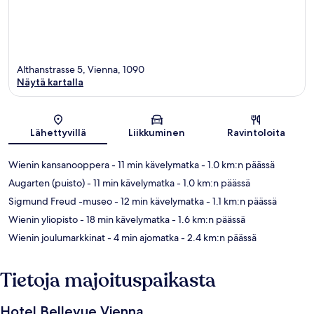
Althanstrasse 5, Vienna, 1090
Näytä kartalla
Kartta
Lähettyvillä
Liikkuminen
Ravintoloita
Wienin kansanooppera
- 11 min kävelymatka
- 1.0 km:n päässä
Augarten (puisto)
- 11 min kävelymatka
- 1.0 km:n päässä
Sigmund Freud -museo
- 12 min kävelymatka
- 1.1 km:n päässä
Wienin yliopisto
- 18 min kävelymatka
- 1.6 km:n päässä
Wienin joulumarkkinat
- 4 min ajomatka
- 2.4 km:n päässä
Tietoja majoituspaikasta
Hotel Bellevue Vienna