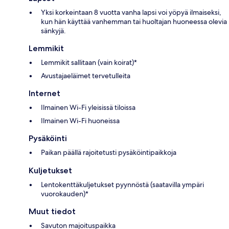
Yksi korkeintaan 8 vuotta vanha lapsi voi yöpyä ilmaiseksi,
kun hän käyttää vanhemman tai huoltajan huoneessa olevia
sänkyjä.
Lemmikit
Lemmikit sallitaan (vain koirat)*
Avustajaeläimet tervetulleita
Internet
Ilmainen Wi-Fi yleisissä tiloissa
Ilmainen Wi-Fi huoneissa
Pysäköinti
Paikan päällä rajoitetusti pysäköintipaikkoja
Kuljetukset
Lentokenttäkuljetukset pyynnöstä (saatavilla ympäri
vuorokauden)*
Muut tiedot
Savuton majoituspaikka