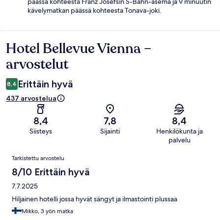
päässä kohteesta Franz Josefsin S-Bahn-asema ja 9 minuutin
kävelymatkan päässä kohteesta Tonava-joki.
Hotel Bellevue Vienna –
Arvostelut
arvostelut
Erittäin hyvä
8,4
437 arvostelua
8,4
7,8
8,4
Siisteys
Sijainti
Henkilökunta ja
palvelu
Arvostelut
Tarkistettu arvostelu
8/10 Erittäin hyvä
7.7.2025
Hiljainen hotelli jossa hyvät sängyt ja ilmastointi plussaa
Mikko, 3 yön matka