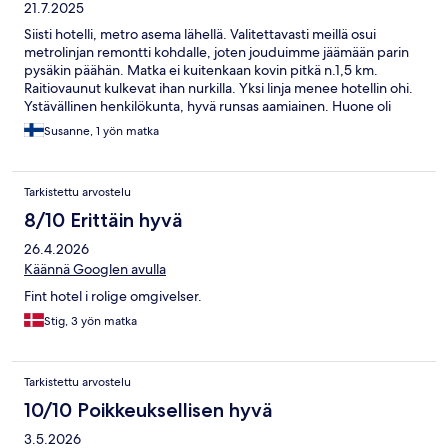
21.7.2025
Siisti hotelli, metro asema lähellä. Valitettavasti meillä osui
metrolinjan remontti kohdalle, joten jouduimme jäämään parin
pysäkin päähän. Matka ei kuitenkaan kovin pitkä n.1,5 km.
Raitiovaunut kulkevat ihan nurkilla. Yksi linja menee hotellin ohi.
Ystävällinen henkilökunta, hyvä runsas aamiainen. Huone oli
perussiisti ja oli huomioitu toiveemme rauhallisesta huoneesta,
Susanne, 1 yön matka
joten huone oli sisäpihalle. Äänieristys käytävältä ja muista
huoneista oli huono. Kyseessä on vanha rakennus ja ei varmasti
vasta tämän päivän standardeja siltä osin.
Tarkistettu arvostelu
8/10 Erittäin hyvä
26.4.2026
Käännä Googlen avulla
Fint hotel i rolige omgivelser.
Stig, 3 yön matka
Tarkistettu arvostelu
10/10 Poikkeuksellisen hyvä
3.5.2026