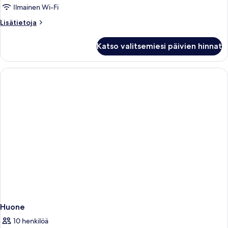
Ilmainen Wi-Fi
Lisätietoja
Lisätietoja
huoneesta
Huone
Katso valitsemiesi päivien hinnat
Huone
10 henkilöä