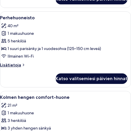
(Heritage)
Avaa
Hotellihuone, jossa on sohva, kaksi noj
4
Perhehuoneisto
kaikki
40 m²
huonetyypin
1 makuuhuone
Perhehuoneisto
kuvat
5 henkilöä
1 suuri parisänky ja 1 vuodesohva (125–150 cm leveä)
Ilmainen Wi-Fi
Lisätietoja
Lisätietoja
huoneesta
Perhehuoneisto
Katso valitsemiesi päivien hinnat
Avaa
Parivuode, jossa on kukallinen päiväpe
1
Kolmen hengen comfort-huone
kaikki
21 m²
huonetyypin
1 makuuhuone
Kolmen
hengen
3 henkilöä
comfort-
3 yhden hengen sänkyä