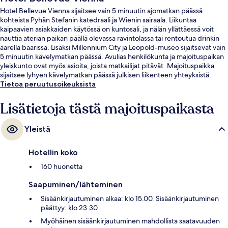
Hotel Bellevue Vienna sijaitsee vain 5 minuutin ajomatkan päässä
kohteista Pyhän Stefanin katedraali ja Wienin sairaala. Liikuntaa
kaipaavien asiakkaiden käytössä on kuntosali, ja nälän yllättäessä voit
nauttia aterian paikan päällä olevassa ravintolassa tai rentoutua drinkin
äärellä baarissa. Lisäksi Millennium City ja Leopold-museo sijaitsevat vain
5 minuutin kävelymatkan päässä. Avulias henkilökunta ja majoituspaikan
yleiskunto ovat myös asioita, joista matkailijat pitävät. Majoituspaikka
sijaitsee lyhyen kävelymatkan päässä julkisen liikenteen yhteyksistä:
Franz Josefsin S-Bahn-asema sijaitsee vain muutaman askeleen päässä ja
Tietoa peruutusoikeuksista
Franz-Josefs-Bahnhofin raitiovaunupysäkki sijaitsee 2 minuutin
kävelymatkan päässä.
Lisätietoja tästä majoituspaikasta
Yleistä
Hotellin koko
160 huonetta
Saapuminen/lähteminen
Sisäänkirjautuminen alkaa: klo 15.00. Sisäänkirjautuminen
päättyy: klo 23.30.
Myöhäinen sisäänkirjautuminen mahdollista saatavuuden