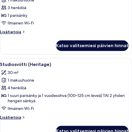
1 makuuhuone
Deluxe-
huone
3 henkilöä
(Heritage)
1 parisänky
kuvat
Ilmainen Wi-Fi
Lisätietoja
Lisätietoja
huoneesta
Deluxe-
Katso valitsemiesi päivien hinnat
huone
(Heritage)
Avaa
Hotellihuone, jossa on sohva, työpöytä
4
Studiosviitti (Heritage)
kaikki
30 m²
huonetyypin
1 makuuhuone
Studiosviitti
(Heritage)
4 henkilöä
kuvat
1 suuri parisänky ja 1 vuodesohva (100–125 cm leveä) TAI 2 yhden
hengen sänkyä
Ilmainen Wi-Fi
Lisätietoja
Lisätietoja
huoneesta
Studiosviitti
Katso valitsemiesi päivien hinnat