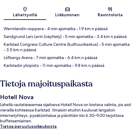
Kartta
Lähettyvillä
Liikkuminen
Ravintoloita
Wermlandin ooppera
- 4 min ajomatka
- 1.9 km:n päässä
Sandgrund Lars Lerin (näyttely)
- 5 min ajomatka
- 3.4 km:n päässä
Karlstad Congress Culture Centre (kulttuurikeskus)
- 5 min ajomatka
- 3.5 km:n päässä
Löfbergs Arena
- 7 min ajomatka
- 6.4 km:n päässä
Karlstadin yliopisto
- 11 min ajomatka
- 9.8 km:n päässä
Tietoja majoituspaikasta
Hotell Nova
Lähellä rautatieasemaa sijaitseva Hotell Nova on loistava valinta, jos aiot
vierailla kohteessa Karlstad. Ilmaisiin etuihin kuuluvat langaton
internetyhteys, pysäköintialue ja päivittäin klo 6.30–9.00 tarjottava
buffetaamiainen.
Tietoa peruutusoikeuksista