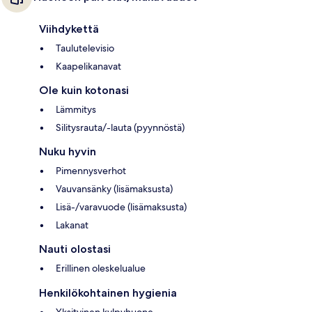
Viihdykettä
Taulutelevisio
Kaapelikanavat
Ole kuin kotonasi
Lämmitys
Silitysrauta/-lauta (pyynnöstä)
Nuku hyvin
Pimennysverhot
Vauvansänky (lisämaksusta)
Lisä-/varavuode (lisämaksusta)
Lakanat
Nauti olostasi
Erillinen oleskelualue
Henkilökohtainen hygienia