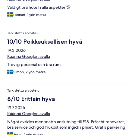
Väldigt bra hotell i alla aspekter 💯
Lennart, 1 yön matka
Tarkistettu arvostelu
10/10 Poikkeuksellisen hyvä
19.3.2026
Käännä Googlen avulla
Trevlig personal och bra rum
Simon, 2 yön matka
Tarkistettu arvostelu
8/10 Erittäin hyvä
19.7.2026
Käännä Googlen avulla
Något avsides men snabb anslutning till E18. Fräscht renoverat,
bra service och god frukost som ingick i priset. Gratis parkering.
Jouni, 1 yön matka