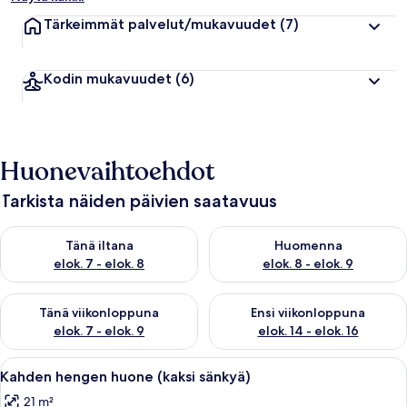
Tärkeimmät palvelut/mukavuudet
(7)
Kodin mukavuudet
(6)
Huonevaihtoehdot
Tarkista näiden päivien saatavuus
Tarkista tämän illan saatavuus elok. 7 - elok. 8
Tarkista huomisen saatavuus el
Tänä iltana
Huomenna
elok. 7 - elok. 8
elok. 8 - elok. 9
Tarkista tämän viikonlopun saatavuus elok. 7 - elok. 9
Tarkista ensi viikonlopun saatav
Tänä viikonloppuna
Ensi viikonloppuna
elok. 7 - elok. 9
elok. 14 - elok. 16
Avaa
Hotellihuone, jossa on suuri sänky, kak
17
Kahden hengen huone (kaksi sänkyä)
kaikki
21 m²