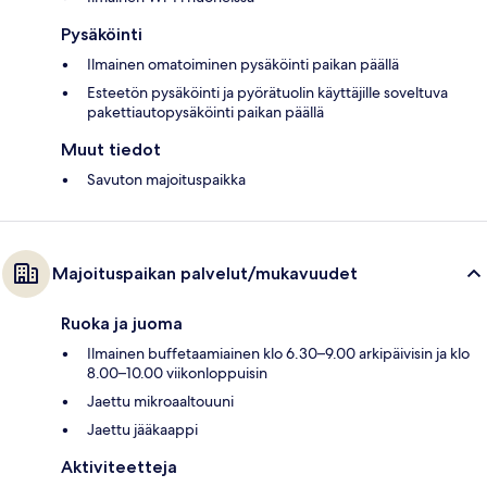
Pysäköinti
Ilmainen omatoiminen pysäköinti paikan päällä
Esteetön pysäköinti ja pyörätuolin käyttäjille soveltuva
pakettiautopysäköinti paikan päällä
Muut tiedot
Savuton majoituspaikka
Majoituspaikan palvelut/mukavuudet
Ruoka ja juoma
Ilmainen buffetaamiainen klo 6.30–9.00 arkipäivisin ja klo
8.00–10.00 viikonloppuisin
Jaettu mikroaaltouuni
Jaettu jääkaappi
Aktiviteetteja