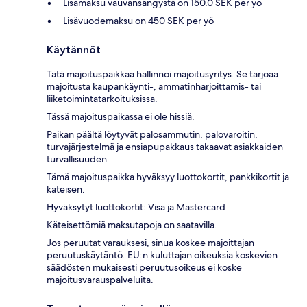
Lisämaksu vauvansängystä on 150.0 SEK per yö
Lisävuodemaksu on 450 SEK per yö
Käytännöt
Tätä majoituspaikkaa hallinnoi majoitusyritys. Se tarjoaa
majoitusta kaupankäynti-, ammatinharjoittamis- tai
liiketoimintatarkoituksissa.
Tässä majoituspaikassa ei ole hissiä.
Paikan päältä löytyvät palosammutin, palovaroitin,
turvajärjestelmä ja ensiapupakkaus takaavat asiakkaiden
turvallisuuden.
Tämä majoituspaikka hyväksyy luottokortit, pankkikortit ja
käteisen.
Hyväksytyt luottokortit: Visa ja Mastercard
Käteisettömiä maksutapoja on saatavilla.
Jos peruutat varauksesi, sinua koskee majoittajan
peruutuskäytäntö. EU:n kuluttajan oikeuksia koskevien
säädösten mukaisesti peruutusoikeus ei koske
majoitusvarauspalveluita.