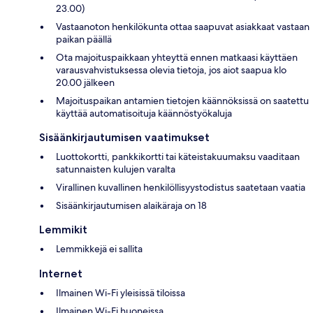
23.00)
Vastaanoton henkilökunta ottaa saapuvat asiakkaat vastaan
paikan päällä
Ota majoituspaikkaan yhteyttä ennen matkaasi käyttäen
varausvahvistuksessa olevia tietoja, jos aiot saapua klo
20.00 jälkeen
Majoituspaikan antamien tietojen käännöksissä on saatettu
käyttää automatisoituja käännöstyökaluja
Sisäänkirjautumisen vaatimukset
Luottokortti, pankkikortti tai käteistakuumaksu vaaditaan
satunnaisten kulujen varalta
Virallinen kuvallinen henkilöllisyystodistus saatetaan vaatia
Sisäänkirjautumisen alaikäraja on 18
Lemmikit
Lemmikkejä ei sallita
Internet
Ilmainen Wi-Fi yleisissä tiloissa
Ilmainen Wi-Fi huoneissa