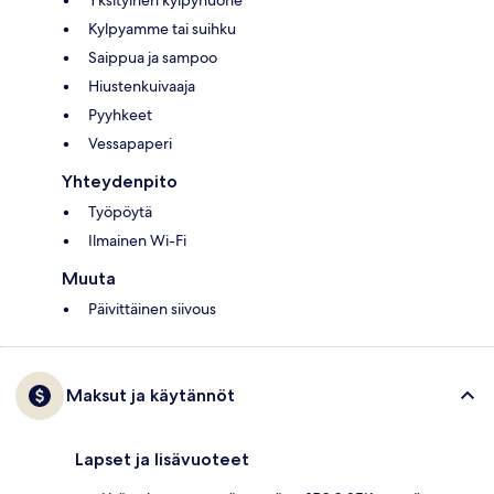
Yksityinen kylpyhuone
Kylpyamme tai suihku
Saippua ja sampoo
Hiustenkuivaaja
Pyyhkeet
Vessapaperi
Yhteydenpito
Työpöytä
Ilmainen Wi-Fi
Muuta
Päivittäinen siivous
Maksut ja käytännöt
Lapset ja lisävuoteet