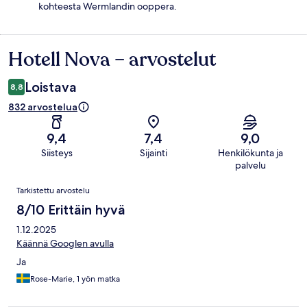
kohteesta Wermlandin ooppera.
Hotell Nova – arvostelut
Arvostelut
Loistava
8,8
832 arvostelua
9,4
7,4
9,0
Siisteys
Sijainti
Henkilökunta ja
palvelu
Arvostelut
Tarkistettu arvostelu
8/10 Erittäin hyvä
1.12.2025
Käännä Googlen avulla
Ja
Rose-Marie, 1 yön matka