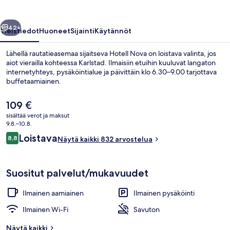
llinen
Seuraava
42+
Yleistiedot
Huoneet
Sijainti
Käytännöt
Lähellä rautatieasemaa sijaitseva Hotell Nova on loistava valinta, jos
aiot vierailla kohteessa Karlstad. Ilmaisiin etuihin kuuluvat langaton
internetyhteys, pysäköintialue ja päivittäin klo 6.30–9.00 tarjottava
buffetaamiainen.
Nykyinen
109 €
hinta
sisältää verot ja maksut
on
9.8.–10.8.
109 €
Arvostelut
Loistava
8,8
Baari (majoituspaikassa)
Näytä kaikki 832 arvostelua
8,8 kautta 10.
Suositut palvelut/mukavuudet
Ilmainen aamiainen
Ilmainen pysäköinti
Ilmainen Wi-Fi
Savuton
Näytä kaikki