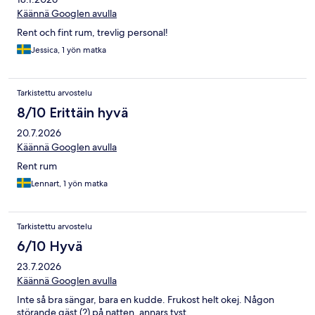
Käännä Googlen avulla
Rent och fint rum, trevlig personal!
Jessica, 1 yön matka
Tarkistettu arvostelu
8/10 Erittäin hyvä
20.7.2026
Käännä Googlen avulla
Rent rum
Lennart, 1 yön matka
Tarkistettu arvostelu
6/10 Hyvä
23.7.2026
Käännä Googlen avulla
Inte så bra sängar, bara en kudde. Frukost helt okej. Någon
störande gäst (?) på natten, annars tyst.