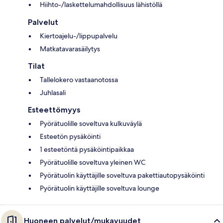
Hiihto-/laskettelumahdollisuus lähistöllä
Palvelut
Kiertoajelu-/lippupalvelu
Matkatavarasäilytys
Tilat
Tallelokero vastaanotossa
Juhlasali
Esteettömyys
Pyörätuolille soveltuva kulkuväylä
Esteetön pysäköinti
1 esteetöntä pysäköintipaikkaa
Pyörätuolille soveltuva yleinen WC
Pyörätuolin käyttäjille soveltuva pakettiautopysäköinti
Pyörätuolin käyttäjille soveltuva lounge
Huoneen palvelut/mukavuudet