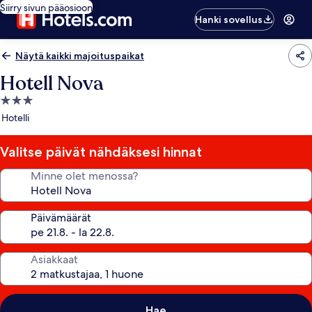
Siirry sivun pääosioon
Hanki sovellus
Näytä kaikki majoituspaikat
Hotell Nova
3.0
tähden
Hotelli
majoituspaikka
Valitse päivät nähdäksesi hinnat
Minne olet menossa?
Päivämäärät
Asiakkaat
Hae