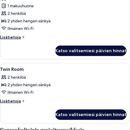
huonetyypin
1 makuuhuone
Kahden
hengen
2 henkilöä
huone
2 yhden hengen sänkyä
(kaksi
Ilmainen Wi-Fi
sänkyä)
Lisätietoja
Lisätietoja
kuvat
huoneesta
Kahden
Katso valitsemiesi päivien hinnat
hengen
huone
(kaksi
Avaa
Hotellihuone, jossa on suuri sänky, kak
11
sänkyä)
Twin Room
kaikki
2 henkilöä
huonetyypin
2 yhden hengen sänkyä
Twin
Room
Ilmainen Wi-Fi
kuvat
Lisätietoja
Lisätietoja
huoneesta
Twin
Katso valitsemiesi päivien hinnat
Room