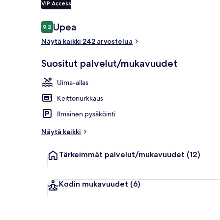
VIP Access
Arvostelut
Upea
9,2
9,2 kautta 10.
Aamiaishuon
Näytä kaikki 242 arvostelua
Suositut palvelut/mukavuudet
Uima-allas
Keittonurkkaus
Ilmainen pysäköinti
Näytä kaikki
Tärkeimmät palvelut/mukavuudet
(12)
Kodin mukavuudet
(6)