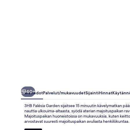
40+
Yleistiedot
Palvelut/mukavuudet
Sijainti
Hinnat
Käytänn
3HB Falésia Garden sijaitsee 15 minuutin kävelymatkan pääss
nauttia ulkouima-altaasta, syödä aterian majoituspaikan ravi
Majoituspaikan huoneistoissa on mukavuuksia, kuten keitton
arvostavat suuresti majoituspaikan avuliasta henkilökuntaa.