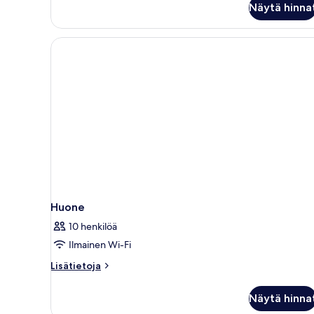
Näytä hinna
Huone
10 henkilöä
Ilmainen Wi-Fi
Lisätietoja
Lisätietoja
huoneesta
Huone
Näytä hinna