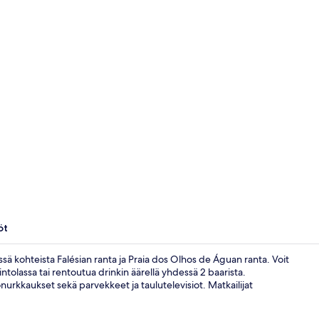
Ulkouima-all
öt
ä kohteista Falésian ranta ja Praia dos Olhos de Águan ranta. Voit
ntolassa tai rentoutua drinkin äärellä yhdessä 2 baarista.
urkkaukset sekä parvekkeet ja taulutelevisiot. Matkailijat
Vastaanotto