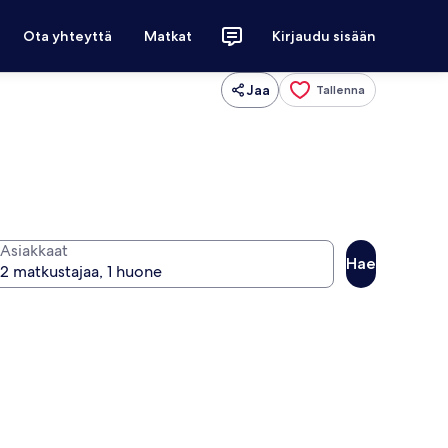
Ota yhteyttä
Matkat
Kirjaudu sisään
Jaa
Tallenna
Asiakkaat
Hae