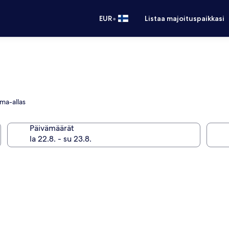
•
EUR
Listaa majoituspaikkasi
ima-allas
Päivämäärät