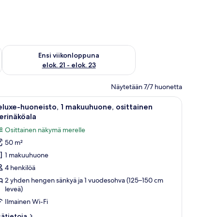
ok. 14 - elok. 16
Tarkista ensi viikonlopun saatavuus elok. 21 - elok. 23
Ensi viikonloppuna
elok. 21 - elok. 23
Näytetään 7/7 huonetta
si yöpöytää, peili ja kaksi seinälle asennettua lamppua.
vaa
Moderni hotellihuone, jossa on suuri sänky, yö
7
luxe-huoneisto, 1 makuuhuone, osittainen
ikki
erinäköala
uonetyypin
Osittainen näkymä merelle
eluxe-
50 m²
uoneisto,
1 makuuhuone
akuuhuone,
4 henkilöä
sittainen
2 yhden hengen sänkyä ja 1 vuodesohva (125–150 cm
leveä)
erinäköala
uvat
Ilmainen Wi-Fi
sätietoja
sätietoja