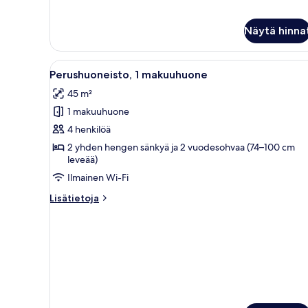
huoneisto,
1
makuuhuone
Näytä hinna
Avaa
Hotellihuone, jossa on puinen 
4
Perushuoneisto, 1 makuuhuone
kaikki
45 m²
huonetyypin
1 makuuhuone
Perushuoneisto,
1
4 henkilöä
makuuhuone
2 yhden hengen sänkyä ja 2 vuodesohvaa (74–100 cm
leveää)
kuvat
Ilmainen Wi-Fi
Lisätietoja
Lisätietoja
huoneesta
Perushuoneisto,
1
makuuhuone