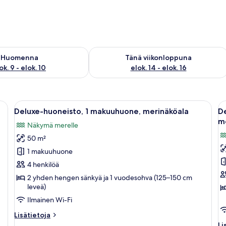
sen saatavuus elok. 9 - elok. 10
Tarkista tämän viikonlopun saatavuus el
Huomenna
Tänä viikonloppuna
ok. 9 - elok. 10
elok. 14 - elok. 16
 suuri sänky, vihreät tyynyt, harmaa pääty ja ikkuna, jossa on verhot.
Avaa
Hotellihuone, jossa on suuri sänky, kak
A
7
Deluxe-huoneisto, 1 makuuhuone, merinäköala
De
kaikki
ka
m
Näkymä merelle
huonetyypin
h
50 m²
Deluxe-
D
huoneisto,
h
1 makuuhuone
1
1
4 henkilöä
makuuhuone,
m
2 yhden hengen sänkyä ja 1 vuodesohva (125–150 cm
merinäköala
o
leveä)
kuvat
m
Ilmainen Wi-Fi
k
Lisätietoja
Lisätietoja
huoneesta
Li
Li