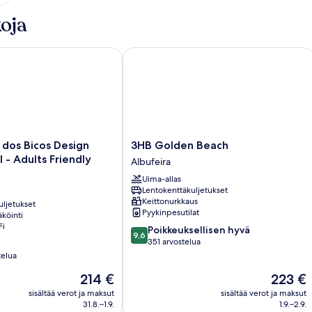
oja
s Bicos Design Beach Hotel - Adults Friendly
3HB Golden Beach
3HB
dos Bicos Design
3HB Golden Beach
Golden
 - Adults Friendly
Albufeira
Beach
Uima-allas
Albufeira
Lentokenttäkuljetukset
Keittonurkkaus
uljetukset
Pyykinpesutilat
köinti
Fi
9.6
Poikkeuksellisen hyvä
9,6
kautta
351 arvostelua
10,
telua
Poikkeuksellisen
Hinta
Hinta
214 €
223 €
hyvä,
on
on
351
sisältää verot ja maksut
sisältää verot ja maksut
214 €
223 €
arvostelua
31.8.–1.9.
1.9.–2.9.