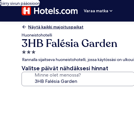
Siirry sivun pääosioon
Varaa matka
Näytä kaikki majoituspaikat
Huoneistohotelli
3HB Falésia Garden
3.0
tähden
Rannalla sijaitseva huoneistohotelli, jossa käytössäsi on ulkou
majoituspaikka
Valitse päivät nähdäksesi hinnat
Minne olet menossa?
Majoituspaikan
3HB
Falésia
Garden
valokuvagalleria