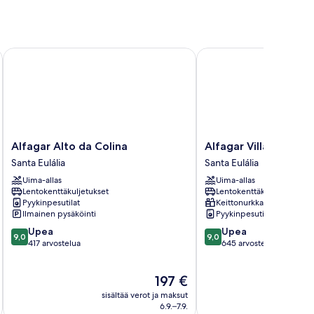
Alfagar Alto da Colina
Alfagar Village
Alfagar
Alfagar
Alfagar Alto da Colina
Alfagar Village
Alto
Village
Santa Eulália
Santa Eulália
da
Santa
Uima-allas
Uima-allas
Colina
Eulália
Lentokenttäkuljetukset
Lentokenttäkuljetukset
Santa
Pyykinpesutilat
Keittonurkkaus
Eulália
Ilmainen pysäköinti
Pyykinpesutilat
9.0
9.0
Upea
Upea
9,0
9,0
kautta
kautta
417 arvostelua
645 arvostelua
10,
10,
Upea,
Upea,
Hinta
197 €
417
645
on
arvostelua
arvostelua
sisältää verot ja maksut
sisäl
197 €
6.9.–7.9.