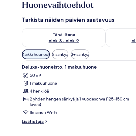
Huonevaihtoehdot
Tarkista näiden päivien saatavuus
Tarkista tämän illan saatavuus elok. 8 - elok. 9
Tarkista huomi
Tänä iltana
elok. 8 - elok. 9
el
Huoneille
Kaikki huoneet
2 sänkyä
3+ sänkyä
saatavilla
Avaa
Moderni hotellihuone, jossa on
olevia
6
Deluxe-huoneisto, 1 makuuhuone
kaikki
suodattimia
50 m²
huonetyypin
1 makuuhuone
Deluxe-
huoneisto,
4 henkilöä
1
2 yhden hengen sänkyä ja 1 vuodesohva (125–150 cm
leveä)
makuuhuone
kuvat
Ilmainen Wi-Fi
Lisätietoja
Lisätietoja
huoneesta
Deluxe-