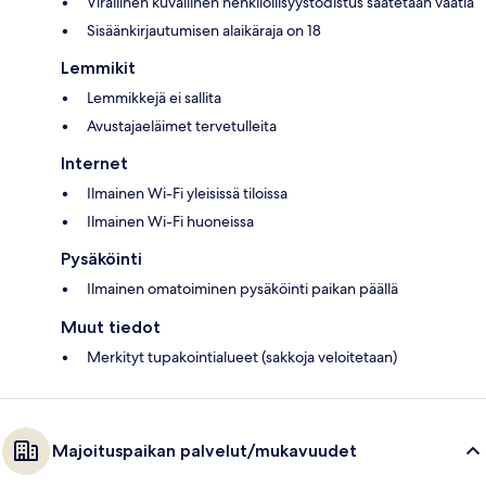
Virallinen kuvallinen henkilöllisyystodistus saatetaan vaatia
Sisäänkirjautumisen alaikäraja on 18
Lemmikit
Lemmikkejä ei sallita
Avustajaeläimet tervetulleita
Internet
Ilmainen Wi-Fi yleisissä tiloissa
Ilmainen Wi-Fi huoneissa
Pysäköinti
Ilmainen omatoiminen pysäköinti paikan päällä
Muut tiedot
Merkityt tupakointialueet (sakkoja veloitetaan)
Majoituspaikan palvelut/mukavuudet