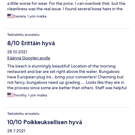
a little worse for wear. For the price, I can overlook that, but the
cleanliness was the real issue. I found several loose hairs in the
bathroom and the living area and it made me wonder what else
Daniela, 1 yön matka
wasn't clean that I couldn't see. In the time of Covid-19 I would
expect a keener eye on cleanliness. Front desk staff was nice,
but restaurant staff were impolite to say the lease...as if we were
Tarkistettu arvostelu
a nuisance. Bar and restaurant were all closed by 9pm so no
after dinner drinks or much going on. With a little work this
8/10 Erittäin hyvä
could be a great place. Location is the best though!
28.10.2021
Käännä Googlen avulla
The beach is stunningly beautiful! Location of the morning
restaurant and bar are set right above the water. Bungalows
have European plug ins…bring your converters! Charming but
not fancy, bungalows need up grading…. Looks like they are in
the process since some are better than others. Staff was helpful
and nice speaking English and French well. I would recommend
Timothy, 1 yön matka
this resort to my more adventurous traveler friends.
Tarkistettu arvostelu
10/10 Poikkeuksellisen hyvä
28.7.2021