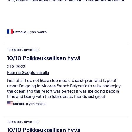
Top, confort calme par contre l'amabilité du restaurant est limite
Nathalie, 1 yön matka
Tarkistettu arvostelu
10/10 Poikkeuksellisen hyvä
21.3.2022
Käännä Googlen avulla
First of all I do not like a club med cruise ship on land type of
resort I’m going in Moorea French Polynesia to relax and enjoy
the ocean and this resort was perfect it was like going back in
time and being with the Islanders as friends just great
Ronald, 6 yön matka
Tarkistettu arvostelu
10/10 Poikkeuksellisen hyvä