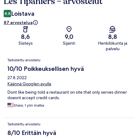
Les Tipaniers – arvostelut
Arvostelut
Loistava
8,8
87 arvostelua
8,6
9,0
8,8
Siisteys
Sijainti
Henkilökunta ja
palvelu
Arvostelut
Tarkistettu arvostelu
10/10 Poikkeuksellisen hyvä
27.8.2022
Käännä Googlen avulla
Dont like being told a restaurant on site that only serves dinner
doesnt accept credit cards.
Shara, 1 yön matka
Tarkistettu arvostelu
8/10 Erittäin hyvä