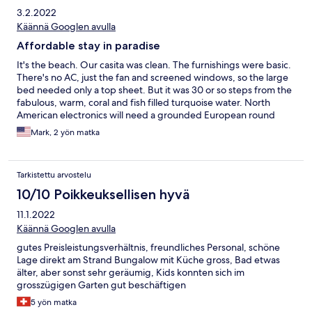
3.2.2022
Käännä Googlen avulla
Affordable stay in paradise
It's the beach. Our casita was clean. The furnishings were basic.
There's no AC, just the fan and screened windows, so the large
bed needed only a top sheet. But it was 30 or so steps from the
fabulous, warm, coral and fish filled turquoise water. North
American electronics will need a grounded European round
adapter (i.e. two male prongs and one female slot on the power
Mark, 2 yön matka
side). The hotel has a beach-side restaurant for breakfast and
lunch, and a nice dinner venue by the highway. All service was
friendly and helpful. Expect a $40 to $50 cab fare for the 30 km
Tarkistettu arvostelu
ride from the ferry.
10/10 Poikkeuksellisen hyvä
11.1.2022
Käännä Googlen avulla
gutes Preisleistungsverhältnis, freundliches Personal, schöne
Lage direkt am Strand Bungalow mit Küche gross, Bad etwas
älter, aber sonst sehr geräumig, Kids konnten sich im
grosszügigen Garten gut beschäftigen
5 yön matka