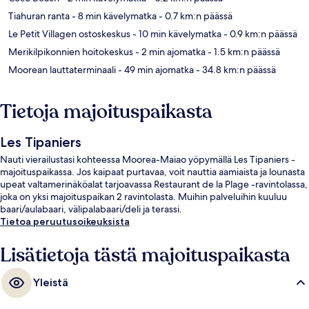
Tiahuran ranta
- 8 min kävelymatka
- 0.7 km:n päässä
Le Petit Villagen ostoskeskus
- 10 min kävelymatka
- 0.9 km:n päässä
Merikilpikonnien hoitokeskus
- 2 min ajomatka
- 1.5 km:n päässä
Moorean lauttaterminaali
- 49 min ajomatka
- 34.8 km:n päässä
Tietoja majoituspaikasta
Les Tipaniers
Nauti vierailustasi kohteessa Moorea-Maiao yöpymällä Les Tipaniers -
majoituspaikassa. Jos kaipaat purtavaa, voit nauttia aamiaista ja lounasta
upeat valtamerinäköalat tarjoavassa Restaurant de la Plage -ravintolassa,
joka on yksi majoituspaikan 2 ravintolasta. Muihin palveluihin kuuluu
baari/aulabaari, välipalabaari/deli ja terassi.
Tietoa peruutusoikeuksista
Lisätietoja tästä majoituspaikasta
Yleistä