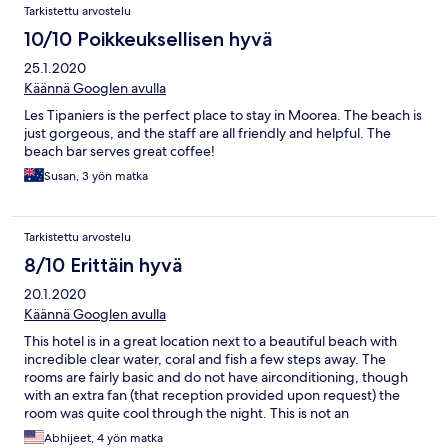
Tarkistettu arvostelu
10/10 Poikkeuksellisen hyvä
25.1.2020
Käännä Googlen avulla
Les Tipaniers is the perfect place to stay in Moorea. The beach is
just gorgeous, and the staff are all friendly and helpful. The
beach bar serves great coffee!
Susan, 3 yön matka
Tarkistettu arvostelu
8/10 Erittäin hyvä
20.1.2020
Käännä Googlen avulla
This hotel is in a great location next to a beautiful beach with
incredible clear water, coral and fish a few steps away. The
rooms are fairly basic and do not have airconditioning, though
with an extra fan (that reception provided upon request) the
room was quite cool through the night. This is not an
international luxury hotel, though, as indicated by the price, and
Abhijeet, 4 yön matka