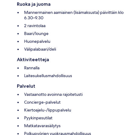
Ruoka ja juoma
Mannermainen aamiainen (lisämaksusta) päivittäin klo
6.30–9.30
2 ravintolaa
Baari/lounge
Huonepalvelu
Välipalabaari/deli
Aktiviteetteja
Rannalla
Laitesukellusmahdollisuus
Palvelut
Vastaanotto avoinna rajoitetusti
Concierge-palvelut
Kiertoajelu-/lippupalvelu
Pyykinpesutilat
Matkatavarasäilytys
Polkupyörien vuokrausmahdollisuus