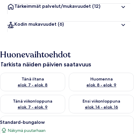
Tärkeimmät palvelut/mukavuudet
(12)
Kodin mukavuudet
(6)
Huonevaihtoehdot
Tarkista näiden päivien saatavuus
Tarkista tämän illan saatavuus elok. 7 - elok. 8
Tarkista huomisen saatavuus el
Tänä iltana
Huomenna
elok. 7 - elok. 8
elok. 8 - elok. 9
Tarkista tämän viikonlopun saatavuus elok. 7 - elok. 9
Tarkista ensi viikonlopun saatav
Tänä viikonloppuna
Ensi viikonloppuna
elok. 7 - elok. 9
elok. 14 - elok. 16
Avaa
Standard-bungalow | Tallelokero huon
11
Standard-bungalow
kaikki
Näkymä puutarhaan
huonetyypin