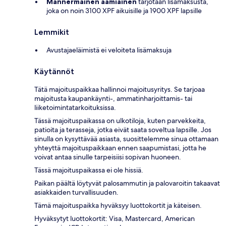
Mannermainen aamiainen
tarjotaan lisämaksusta,
joka on noin 3100 XPF aikuisille ja 1900 XPF lapsille
Lemmikit
Avustajaeläimistä ei veloiteta lisämaksuja
Käytännöt
Tätä majoituspaikkaa hallinnoi majoitusyritys. Se tarjoaa
majoitusta kaupankäynti-, ammatinharjoittamis- tai
liiketoimintatarkoituksissa.
Tässä majoituspaikassa on ulkotiloja, kuten parvekkeita,
patioita ja terasseja, jotka eivät saata soveltua lapsille. Jos
sinulla on kysyttävää asiasta, suosittelemme sinua ottamaan
yhteyttä majoituspaikkaan ennen saapumistasi, jotta he
voivat antaa sinulle tarpeisiisi sopivan huoneen.
Tässä majoituspaikassa ei ole hissiä.
Paikan päältä löytyvät palosammutin ja palovaroitin takaavat
asiakkaiden turvallisuuden.
Tämä majoituspaikka hyväksyy luottokortit ja käteisen.
Hyväksytyt luottokortit: Visa, Mastercard, American