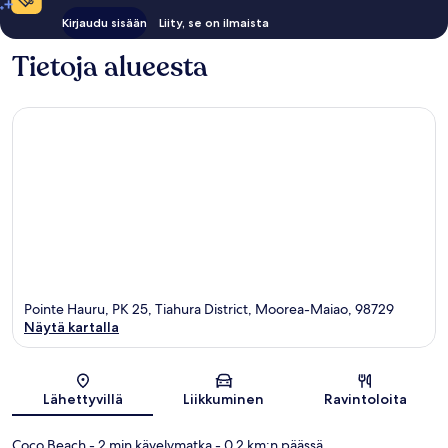
Kirjaudu sisään
Liity, se on ilmaista
Tietoja alueesta
Pointe Hauru, PK 25, Tiahura District, Moorea-Maiao, 98729
Näytä kartalla
Kartta
Lähettyvillä
Liikkuminen
Ravintoloita
Coco Beach
- 2 min kävelymatka
- 0.2 km:n päässä