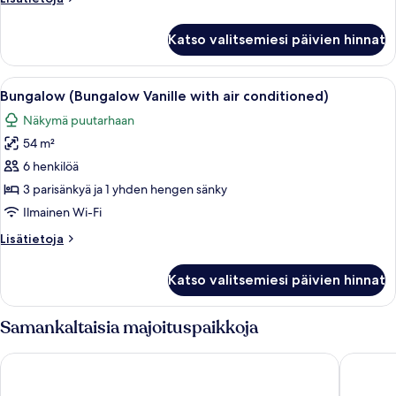
huoneesta
Bungalow,
Katso valitsemiesi päivien hinnat
keittiö,
puutarha-
alue
Avaa
Bungalow (Bungalow Vanille with air c
6
Bungalow (Bungalow Vanille with air conditioned)
kaikki
Näkymä puutarhaan
huonetyypin
54 m²
Bungalow
(Bungalow
6 henkilöä
Vanille
3 parisänkyä ja 1 yhden hengen sänky
with
Ilmainen Wi-Fi
air
Lisätietoja
Lisätietoja
conditioned)
huoneesta
kuvat
Bungalow
Katso valitsemiesi päivien hinnat
(Bungalow
Vanille
with
Samankaltaisia majoituspaikkoja
air
conditioned)
Residence Moorea Sunset Beach
Fare Aut