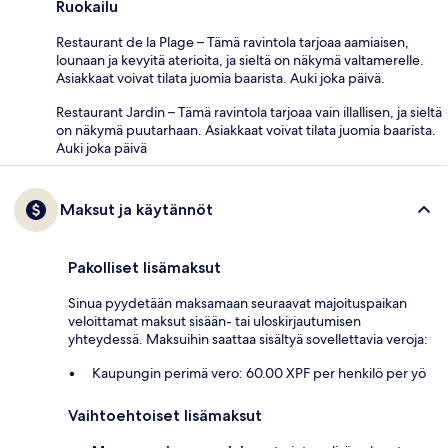
Ruokailu
Restaurant de la Plage – Tämä ravintola tarjoaa aamiaisen,
lounaan ja kevyitä aterioita, ja sieltä on näkymä valtamerelle.
Asiakkaat voivat tilata juomia baarista. Auki joka päivä.
Restaurant Jardin – Tämä ravintola tarjoaa vain illallisen, ja sieltä
on näkymä puutarhaan. Asiakkaat voivat tilata juomia baarista.
Auki joka päivä
Maksut ja käytännöt
Pakolliset lisämaksut
Sinua pyydetään maksamaan seuraavat majoituspaikan
veloittamat maksut sisään- tai uloskirjautumisen
yhteydessä. Maksuihin saattaa sisältyä sovellettavia veroja:
Kaupungin perimä vero: 60.00 XPF per henkilö per yö
Vaihtoehtoiset lisämaksut