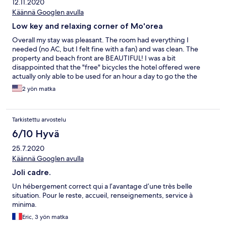
12.11.2020
Käännä Googlen avulla
Low key and relaxing corner of Mo'orea
Overall my stay was pleasant. The room had everything I
needed (no AC, but I felt fine with a fan) and was clean. The
property and beach front are BEAUTIFUL! I was a bit
disappointed that the "free" bicycles the hotel offered were
actually only able to be used for an hour a day to go the the
market and back, not to explore the island.
2 yön matka
Tarkistettu arvostelu
6/10 Hyvä
25.7.2020
Käännä Googlen avulla
Joli cadre.
Un hébergement correct qui a l’avantage d’une très belle
situation. Pour le reste, accueil, renseignements, service à
minima.
Eric, 3 yön matka