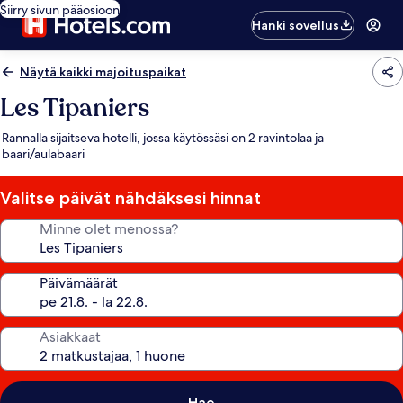
Siirry sivun pääosioon
Hanki sovellus
Näytä kaikki majoituspaikat
Les Tipaniers
Rannalla sijaitseva hotelli, jossa käytössäsi on 2 ravintolaa ja
baari/aulabaari
Valitse päivät nähdäksesi hinnat
Minne olet menossa?
Päivämäärät
Asiakkaat
Hae