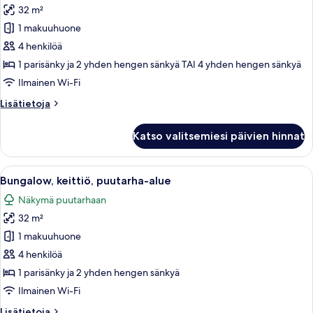
32 m²
Standard-
bungalow
1 makuuhuone
kuvat
4 henkilöä
1 parisänky ja 2 yhden hengen sänkyä TAI 4 yhden hengen sänkyä
Ilmainen Wi-Fi
Lisätietoja
Lisätietoja
huoneesta
Standard-
Katso valitsemiesi päivien hinnat
bungalow
Avaa
Bungalow, keittiö, puutarha-alue | Ol
8
Bungalow, keittiö, puutarha-alue
kaikki
Näkymä puutarhaan
huonetyypin
32 m²
Bungalow,
keittiö,
1 makuuhuone
puutarha-
4 henkilöä
alue
1 parisänky ja 2 yhden hengen sänkyä
kuvat
Ilmainen Wi-Fi
Lisätietoja
Lisätietoja