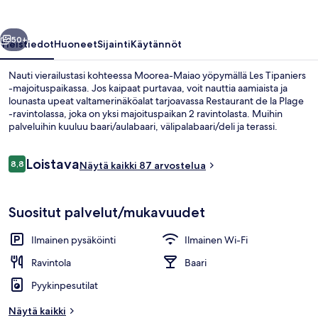
llinen
Seuraava
50+
Yleistiedot
Huoneet
Sijainti
Käytännöt
Nauti vierailustasi kohteessa Moorea-Maiao yöpymällä Les Tipaniers
-majoituspaikassa. Jos kaipaat purtavaa, voit nauttia aamiaista ja
lounasta upeat valtamerinäköalat tarjoavassa Restaurant de la Plage
-ravintolassa, joka on yksi majoituspaikan 2 ravintolasta. Muihin
palveluihin kuuluu baari/aulabaari, välipalabaari/deli ja terassi.
Arvostelut
Loistava
8,8
Näytä kaikki 87 arvostelua
8,8 kautta 10.
Rannalla, laitesukellusmahdollisuus
Suositut palvelut/mukavuudet
Ilmainen pysäköinti
Ilmainen Wi-Fi
Ravintola
Baari
Pyykinpesutilat
Näytä kaikki