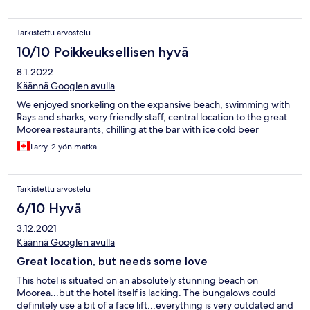
Tarkistettu arvostelu
10/10 Poikkeuksellisen hyvä
8.1.2022
Käännä Googlen avulla
We enjoyed snorkeling on the expansive beach, swimming with
Rays and sharks, very friendly staff, central location to the great
Moorea restaurants, chilling at the bar with ice cold beer
Larry, 2 yön matka
Tarkistettu arvostelu
6/10 Hyvä
3.12.2021
Käännä Googlen avulla
Great location, but needs some love
This hotel is situated on an absolutely stunning beach on
Moorea...but the hotel itself is lacking. The bungalows could
definitely use a bit of a face lift...everything is very outdated and