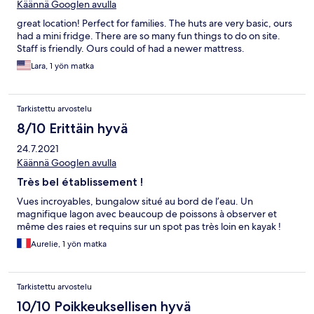
Käännä Googlen avulla
great location! Perfect for families. The huts are very basic, ours
had a mini fridge. There are so many fun things to do on site.
Staff is friendly. Ours could of had a newer mattress.
Lara, 1 yön matka
Tarkistettu arvostelu
8/10 Erittäin hyvä
24.7.2021
Käännä Googlen avulla
Très bel établissement !
Vues incroyables, bungalow situé au bord de l’eau. Un
magnifique lagon avec beaucoup de poissons à observer et
même des raies et requins sur un spot pas très loin en kayak !
Aurelie, 1 yön matka
Tarkistettu arvostelu
10/10 Poikkeuksellisen hyvä