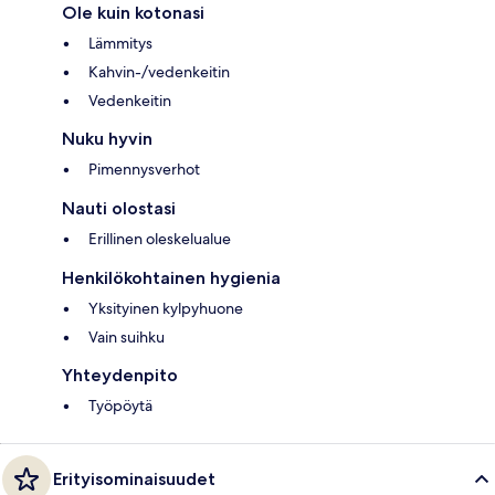
Ole kuin kotonasi
Lämmitys
Kahvin-/vedenkeitin
Vedenkeitin
Nuku hyvin
Pimennysverhot
Nauti olostasi
Erillinen oleskelualue
Henkilökohtainen hygienia
Yksityinen kylpyhuone
Vain suihku
Yhteydenpito
Työpöytä
Erityisominaisuudet