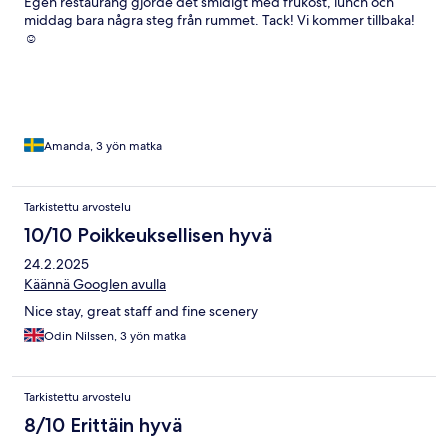
Egen restaurang gjorde det smidigt med frukost, lunch och
middag bara några steg från rummet. Tack! Vi kommer tillbaka!
☺️
Amanda, 3 yön matka
Tarkistettu arvostelu
10/10 Poikkeuksellisen hyvä
24.2.2025
Käännä Googlen avulla
Nice stay, great staff and fine scenery
Odin Nilssen, 3 yön matka
Tarkistettu arvostelu
8/10 Erittäin hyvä