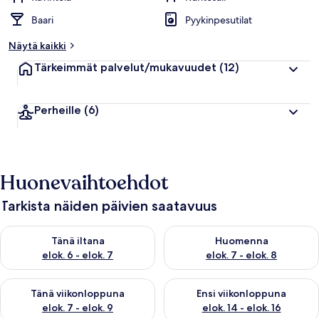
Baari
Pyykinpesutilat
Näytä kaikki
Tärkeimmät palvelut/mukavuudet
(12)
Perheille
(6)
Huonevaihtoehdot
Tarkista näiden päivien saatavuus
Tarkista tämän illan saatavuus elok. 6 - elok. 7
Tarkista huomisen saatavuus el
Tänä iltana
Huomenna
elok. 6 - elok. 7
elok. 7 - elok. 8
Tarkista tämän viikonlopun saatavuus elok. 7 - elok. 9
Tarkista ensi viikonlopun saatav
Tänä viikonloppuna
Ensi viikonloppuna
elok. 7 - elok. 9
elok. 14 - elok. 16