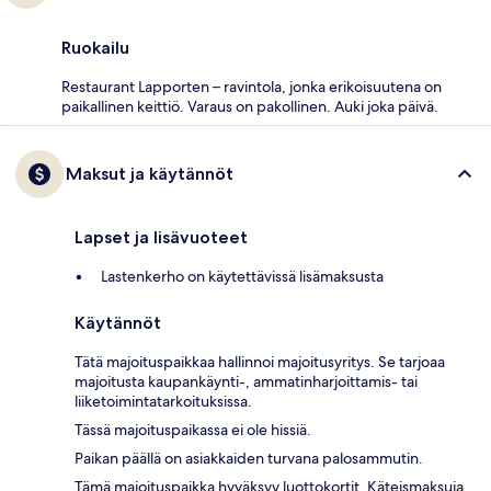
Ruokailu
Restaurant Lapporten – ravintola, jonka erikoisuutena on
paikallinen keittiö. Varaus on pakollinen. Auki joka päivä.
Maksut ja käytännöt
Lapset ja lisävuoteet
Lastenkerho on käytettävissä lisämaksusta
Käytännöt
Tätä majoituspaikkaa hallinnoi majoitusyritys. Se tarjoaa
majoitusta kaupankäynti-, ammatinharjoittamis- tai
liiketoimintatarkoituksissa.
Tässä majoituspaikassa ei ole hissiä.
Paikan päällä on asiakkaiden turvana palosammutin.
Tämä majoituspaikka hyväksyy luottokortit. Käteismaksuja