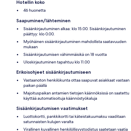
Hotellin koko
46 huonetta
Saapuminen/lähteminen
Sisäänkirjautuminen alkaa: klo 15.00. Sisäänkirjautuminen
päättyy: klo 0.00.
Myöhäinen sisäänkirjautuminen mahdollista saatavuuden
mukaan
Sisäänkirjautumisen vähimmäisikä on 18 vuotta
Uloskirjautuminen tapahtuu klo 11.00
Erikoisohjeet sisäänkirjautumiseen
Vastaanoton henkilökunta ottaa saapuvat asiakkaat vastaan
paikan päällä
Majoituspaikan antamien tietojen käännöksissä on saatettu
käyttää automatisoituja käännöstyökaluja
Sisäänkirjautumisen vaatimukset
Luottokortti, pankkikortti tai käteistakuumaksu vaaditaan
satunnaisten kulujen varalta
Virallinen kuvallinen henkilöllisyystodistus saatetaan vaatia