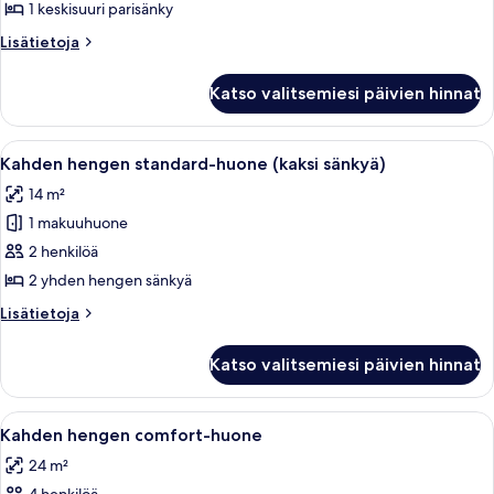
standard-
1 keskisuuri parisänky
huone
Lisätietoja
Lisätietoja
kuvat
huoneesta
Kahden
Katso valitsemiesi päivien hinnat
hengen
standard-
huone
Avaa
Hotellihuone, jossa on suuri sänky, kak
1
Kahden hengen standard-huone (kaksi sänkyä)
kaikki
14 m²
huonetyypin
1 makuuhuone
Kahden
hengen
2 henkilöä
standard-
2 yhden hengen sänkyä
huone
Lisätietoja
Lisätietoja
(kaksi
huoneesta
sänkyä)
Kahden
Katso valitsemiesi päivien hinnat
hengen
kuvat
standard-
huone
Avaa
Hotellihuone, jossa on suuri sänky, kak
1
(kaksi
Kahden hengen comfort-huone
kaikki
sänkyä)
24 m²
huonetyypin