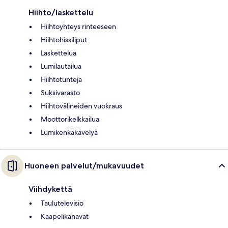
Hiihto/laskettelu
Hiihtoyhteys rinteeseen
Hiihtohissiliput
Laskettelua
Lumilautailua
Hiihtotunteja
Suksivarasto
Hiihtovälineiden vuokraus
Moottorikelkkailua
Lumikenkäkävelyä
Huoneen palvelut/mukavuudet
Viihdykettä
Taulutelevisio
Kaapelikanavat