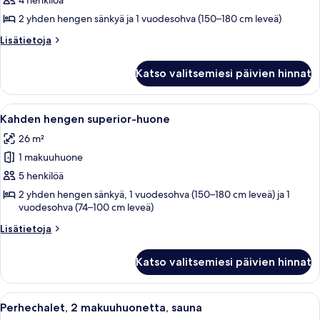
4 henkilöä
Kahden
hengen
2 yhden hengen sänkyä ja 1 vuodesohva (150–180 cm leveä)
comfort-
Lisätietoja
Lisätietoja
huone
huoneesta
Kahden
kuvat
Katso valitsemiesi päivien hinnat
hengen
comfort-
huone
Avaa
Hotellihuone, jossa on sänky, kaksi yö
1
Kahden hengen superior-huone
kaikki
26 m²
huonetyypin
1 makuuhuone
Kahden
hengen
5 henkilöä
superior-
2 yhden hengen sänkyä, 1 vuodesohva (150–180 cm leveä) ja 1
vuodesohva (74–100 cm leveä)
huone
kuvat
Lisätietoja
Lisätietoja
huoneesta
Kahden
Katso valitsemiesi päivien hinnat
hengen
superior-
huone
Avaa
Moderni keittiö, jossa on mikroaaltou
3
Perhechalet, 2 makuuhuonetta, sauna
kaikki