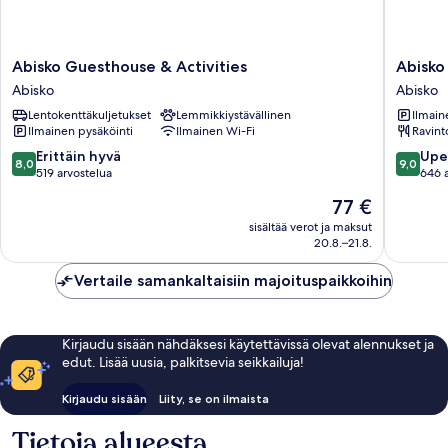
Abisko
Abisko
Abisko Guesthouse & Activities
Abisko
Guesthouse
Turiststa
Abisko
Abisko
&
STF
Lentokenttäkuljetukset
Lemmikkiystävällinen
Ilmain
Activities
Abisko
Ilmainen pysäköinti
Ilmainen Wi-Fi
Ravint
Abisko
8.0
9.0
Erittäin hyvä
Upe
8,0
9,0
kautta
kautta
519 arvostelua
646 
10,
10,
Hinta
77 €
Erittäin
Upea,
on
hyvä,
646
sisältää verot ja maksut
77 €
20.8.–21.8.
519
arvostel
arvostelua
Vertaile samankaltaisiin majoituspaikkoihin
Kirjaudu sisään nähdäksesi käytettävissä olevat alennukset ja
edut. Lisää uusia, palkitsevia seikkailuja!
Kirjaudu sisään
Liity, se on ilmaista
Tietoja alueesta