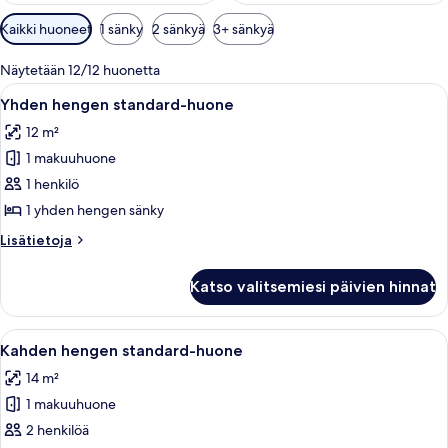
Huoneille
Kaikki huoneet
1 sänky
2 sänkyä
3+ sänkyä
saatavilla
olevia
Näytetään 12/12 huonetta
suodattimia
Avaa
Hotellihuone, jossa on sänky, työpöytä
1
Yhden hengen standard-huone
kaikki
12 m²
huonetyypin
1 makuuhuone
Yhden
hengen
1 henkilö
standard-
1 yhden hengen sänky
huone
Lisätietoja
Lisätietoja
kuvat
huoneesta
Yhden
Katso valitsemiesi päivien hinnat
hengen
standard-
huone
Avaa
Hotellihuone, jossa on suuri sänky, kak
1
Kahden hengen standard-huone
kaikki
14 m²
huonetyypin
1 makuuhuone
Kahden
hengen
2 henkilöä