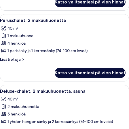
Katso valitsemiesi päivien hinnat
2
makuuhuonetta
Avaa
Huoneessa on kaksi sänkyä, puuseinät, 
5
Peruschalet, 2 makuuhuonetta
kaikki
40 m²
huonetyypin
1 makuuhuone
Peruschalet,
2
4 henkilöä
makuuhuonetta
1 parisänky ja 1 kerrossänky (74–100 cm leveä)
kuvat
Lisätietoja
Lisätietoja
huoneesta
Peruschalet,
Katso valitsemiesi päivien hinnat
2
makuuhuonetta
Avaa
Huoneessa on kaksi sänkyä, puinen pääty
8
Deluxe-chalet, 2 makuuhuonetta, sauna
kaikki
40 m²
huonetyypin
2 makuuhuonetta
Deluxe-
chalet,
5 henkilöä
2
1 yhden hengen sänky ja 2 kerrossänkyä (74–100 cm leveää)
makuuhuonetta,