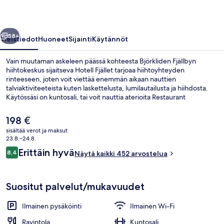
llinen
Seuraava
58+
Yleistiedot
Huoneet
Sijainti
Käytännöt
Vain muutaman askeleen päässä kohteesta Björkliden Fjällbyn
hiihtokeskus sijaitseva Hotell Fjället tarjoaa hiihtoyhteyden
rinteeseen, joten voit viettää enemmän aikaan nauttien
talviaktiviteeteista kuten laskettelusta, lumilautailusta ja hiihdosta.
Käytössäsi on kuntosali, tai voit nauttia aterioita Restaurant
Lapporten -ravintolassa, jonka erikoisuuksiin kuuluu paikallinen
keittiö. Baari/aulabaari, sauna ja välipalabaari/deli kuuluvat muihin
Nykyinen
198 €
majoituspaikan palveluihin. Hiihtolippupalvelu, suksivarasto,
hinta
sisältää verot ja maksut
hiihtovälineiden vuokrauspalvelu ja hiihto-opetusta on myös
on
23.8.–24.8.
saatavilla.
Ulkopuoli
198 €
Arvostelut
Erittäin hyvä
8,4
Näytä kaikki 452 arvostelua
8,4 kautta 10.
Suositut palvelut/mukavuudet
Ilmainen pysäköinti
Ilmainen Wi-Fi
Ravintola
Kuntosali