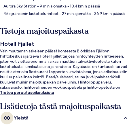
Aurora Sky Station
- 9 min ajomatka
- 10.4 km:n päässä
Riksgränsenin laskettelurinteet
- 27 min ajomatka
- 36.9 km:n päässä
Tietoja majoituspaikasta
Hotell Fjället
Vain muutaman askeleen päässä kohteesta Björkliden Fjällbyn
hiihtokeskus sijaitseva Hotell Fjället tarjoaa hiihtoyhteyden rinteeseen,
joten voit viettää enemmän aikaan nauttien talviaktiviteeteista kuten
laskettelusta, lumilautailusta ja hiihdosta. Käytössäsi on kuntosali, tai voit
nauttia aterioita Restaurant Lapporten -ravintolassa, jonka erikoisuuksiin
kuuluu paikallinen keittiö. Baari/aulabaari, sauna ja välipalabaari/deli
kuuluvat muihin majoituspaikan palveluihin. Hiihtolippupalvelu,
suksivarasto, hiihtovälineiden vuokrauspalvelu ja hiihto-opetusta on
myös saatavilla.
Tietoa peruutusoikeuksista
Lisätietoja tästä majoituspaikasta
Yleistä