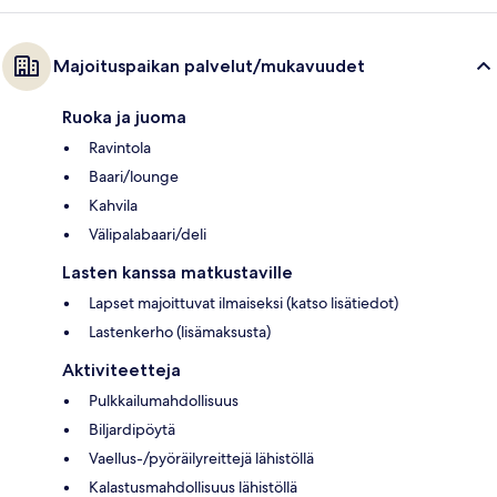
Majoituspaikan palvelut/mukavuudet
Ruoka ja juoma
Ravintola
Baari/lounge
Kahvila
Välipalabaari/deli
Lasten kanssa matkustaville
Lapset majoittuvat ilmaiseksi (katso lisätiedot)
Lastenkerho (lisämaksusta)
Aktiviteetteja
Pulkkailumahdollisuus
Biljardipöytä
Vaellus-/pyöräilyreittejä lähistöllä
Kalastusmahdollisuus lähistöllä