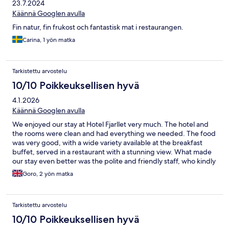
23.7.2024
Käännä Googlen avulla
Fin natur, fin frukost och fantastisk mat i restaurangen.
Carina, 1 yön matka
Tarkistettu arvostelu
10/10 Poikkeuksellisen hyvä
4.1.2026
Käännä Googlen avulla
We enjoyed our stay at Hotel Fjarllet very much. The hotel and
the rooms were clean and had everything we needed. The food
was very good, with a wide variety available at the breakfast
buffet, served in a restaurant with a stunning view. What made
our stay even better was the polite and friendly staff, who kindly
responded to some of our special requests. We would definitely
Goro, 2 yön matka
stay at this hotel again. Thank you very much.
Tarkistettu arvostelu
10/10 Poikkeuksellisen hyvä