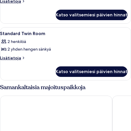
Lisätietoja
Lisätietoja
sauna
huoneesta
kuvat
Deluxe-
Katso valitsemiesi päivien hinnat
chalet,
2
makuuhuonetta,
Avaa
Hotellihuone, jossa on sänky, televisio,
1
sauna
Standard Twin Room
kaikki
2 henkilöä
huonetyypin
2 yhden hengen sänkyä
Standard
Twin
Lisätietoja
Lisätietoja
huoneesta
Room
Standard
kuvat
Katso valitsemiesi päivien hinnat
Twin
Room
Samankaltaisia majoituspaikkoja
Abisko Guesthouse & Activities
Abisko Tu