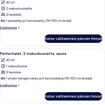
40 m²
huonetyypin
2 makuuhuonetta
Perhechalet,
2
4 henkilöä
makuuhuonetta,
1 parisänky ja 1 kerrossänky (74–100 cm leveä)
sauna
Lisätietoja
Lisätietoja
kuvat
huoneesta
Perhechalet,
Katso valitsemiesi päivien hinnat
2
makuuhuonetta,
sauna
Avaa
Pieni, puinen huone, jossa on kerrossä
4
Perhechalet, 2 makuuhuonetta, sauna
kaikki
40 m²
huonetyypin
1 makuuhuone
Perhechalet,
2
5 henkilöä
makuuhuonetta,
1 yhden hengen sänky ja 2 kerrossänkyä (74–100 cm leveää)
sauna
Lisätietoja
Lisätietoja
kuvat
huoneesta
Perhechalet,
Katso valitsemiesi päivien hinnat
2
makuuhuonetta,