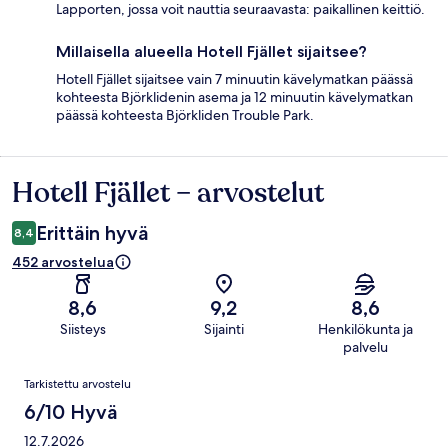
Lapporten, jossa voit nauttia seuraavasta: paikallinen keittiö.
Millaisella alueella Hotell Fjället sijaitsee?
Hotell Fjället sijaitsee vain 7 minuutin kävelymatkan päässä
kohteesta Björklidenin asema ja 12 minuutin kävelymatkan
päässä kohteesta Björkliden Trouble Park.
Hotell Fjället – arvostelut
Arvostelut
Erittäin hyvä
8,4
452 arvostelua
8,6
9,2
8,6
Siisteys
Sijainti
Henkilökunta ja
palvelu
Arvostelut
Tarkistettu arvostelu
6/10 Hyvä
12.7.2026