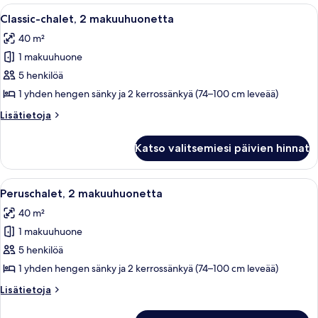
sauna
Avaa
Puisesta hirrestä rakennettu mökkimäi
6
Classic-chalet, 2 makuuhuonetta
kaikki
40 m²
huonetyypin
1 makuuhuone
Classic-
chalet,
5 henkilöä
2
1 yhden hengen sänky ja 2 kerrossänkyä (74–100 cm leveää)
makuuhuonetta
Lisätietoja
Lisätietoja
kuvat
huoneesta
Classic-
Katso valitsemiesi päivien hinnat
chalet,
2
makuuhuonetta
Avaa
Puisesta hirrestä rakennettu mökkimäi
4
Peruschalet, 2 makuuhuonetta
kaikki
40 m²
huonetyypin
1 makuuhuone
Peruschalet,
2
5 henkilöä
makuuhuonetta
1 yhden hengen sänky ja 2 kerrossänkyä (74–100 cm leveää)
kuvat
Lisätietoja
Lisätietoja
huoneesta
Peruschalet,