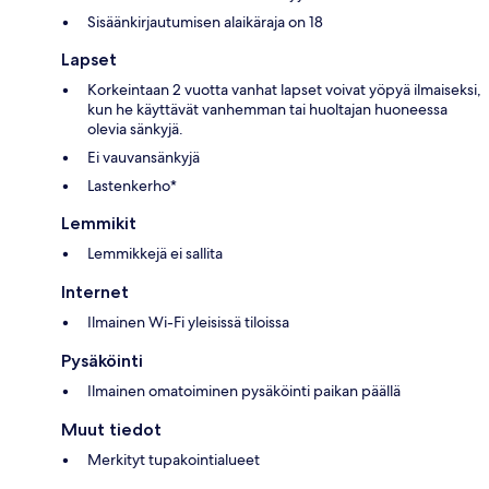
Sisäänkirjautumisen alaikäraja on 18
Lapset
Korkeintaan 2 vuotta vanhat lapset voivat yöpyä ilmaiseksi,
kun he käyttävät vanhemman tai huoltajan huoneessa
olevia sänkyjä.
Ei vauvansänkyjä
Lastenkerho*
Lemmikit
Lemmikkejä ei sallita
Internet
Ilmainen Wi-Fi yleisissä tiloissa
Pysäköinti
Ilmainen omatoiminen pysäköinti paikan päällä
Muut tiedot
Merkityt tupakointialueet