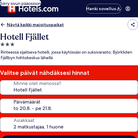
Siirry sivun pääosioon
Hanki sovellus
Näytä kaikki majoituspaikat
Hotell Fjället
3.0
tähden
Rinteessä sijaitseva hotelli, jossa käytössäsi on suksivarasto; Björkliden
majoituspaikka
Fjällbyn hiihtokeskus lähellä
Valitse päivät nähdäksesi hinnat
Minne olet menossa?
Päivämäärät
Asiakkaat