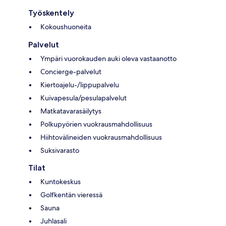
Työskentely
Kokoushuoneita
Palvelut
Ympäri vuorokauden auki oleva vastaanotto
Concierge-palvelut
Kiertoajelu-/lippupalvelu
Kuivapesula/pesulapalvelut
Matkatavarasäilytys
Polkupyörien vuokrausmahdollisuus
Hiihtovälineiden vuokrausmahdollisuus
Suksivarasto
Tilat
Kuntokeskus
Golfkentän vieressä
Sauna
Juhlasali