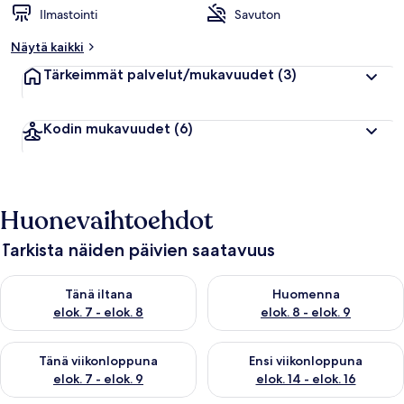
Ilmastointi
Savuton
i
p
Näytä kaikki
p
u
Tärkeimmät palvelut/mukavuudet
(3)
a
r
v
Kodin mukavuudet
(6)
o
s
t
e
l
u
Huonevaihtoehdot
j
a
Tarkista näiden päivien saatavuus
Tarkista tämän illan saatavuus elok. 7 - elok. 8
Tarkista huomisen saatavuus el
Tänä iltana
Huomenna
elok. 7 - elok. 8
elok. 8 - elok. 9
Tarkista tämän viikonlopun saatavuus elok. 7 - elok. 9
Tarkista ensi viikonlopun saatav
Tänä viikonloppuna
Ensi viikonloppuna
elok. 7 - elok. 9
elok. 14 - elok. 16