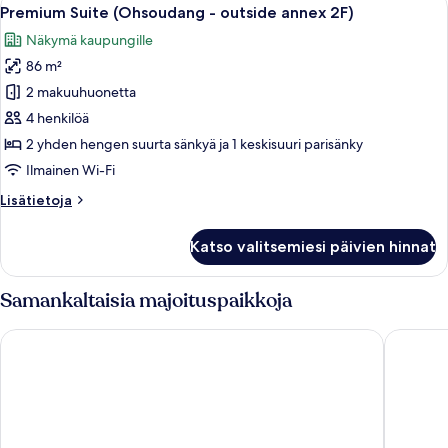
Avaa
12
Premium Suite (Ohsoudang - outside annex 2F)
kaikki
Näkymä kaupungille
huonetyypin
86 m²
Premium
Suite
2 makuuhuonetta
(Ohsoudang
4 henkilöä
-
2 yhden hengen suurta sänkyä ja 1 keskisuuri parisänky
outside
Ilmainen Wi-Fi
annex
Lisätietoja
Lisätietoja
2F)
huoneesta
kuvat
Premium
Katso valitsemiesi päivien hinnat
Suite
(Ohsoudang
-
Samankaltaisia majoituspaikkoja
outside
annex
Wiyeonjae Hanok Stay
Gyeongj
2F)