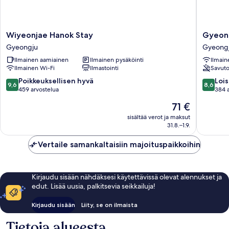
Wiyeonjae
Gyeong
Wiyeonjae Hanok Stay
Gyeon
Hanok
Hwangn
Gyeongju
Gyeong
Stay
Hanok
Ilmainen aamiainen
Ilmainen pysäköinti
Ilmain
Gyeongju
Hotel
Ilmainen Wi-Fi
Ilmastointi
Savut
Gyeong
9.6
8.6
Poikkeuksellisen hyvä
Lois
9,6
8,6
kautta
kautta
459 arvostelua
384 
10,
10,
Hinta
71 €
Poikkeuksellisen
Loistava,
on
hyvä,
384
sisältää verot ja maksut
71 €
31.8.–1.9.
459
arvostel
arvostelua
Vertaile samankaltaisiin majoituspaikkoihin
Kirjaudu sisään nähdäksesi käytettävissä olevat alennukset ja
edut. Lisää uusia, palkitsevia seikkailuja!
Kirjaudu sisään
Liity, se on ilmaista
Tietoja alueesta