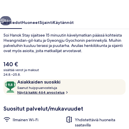
llinen
Seuraava
56+
Yleistiedot
Huoneet
Sijainti
Käytännöt
Soi Hanok Stay sijaitsee 15 minuutin kävelymatkan päässä kohteista
Hwangnidan-gil-katu ja Gyeongju Gyochonin perinnekylä. Muihin
palveluihin kuuluu terassi ja puutarha. Avulias henkilökunta ja sijainti
ovat myös asioita, joita matkailijat arvostavat.
Nykyinen
140 €
hinta
sisältää verot ja maksut
on
24.8.–25.8.
140 €
Arvostelut
9,8
Asiakkaiden suosikki
Ylelliset vuodevaatteet, memory foam -
S
kautta
Saanut huippuarvosteluja
a
Näytä kaikki 464 arvostelua
10,
a
Asiakkaiden
n
suosikki
Suositut palvelut/mukavuudet
u
t
Ilmainen Wi-Fi
Yhdistettäviä huoneita
h
saatavilla
u