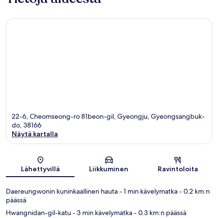
22-6, Cheomseong-ro 81beon-gil, Gyeongju, Gyeongsangbuk-
do, 38166
Näytä kartalla
Kartta
Lähettyvillä
Liikkuminen
Ravintoloita
Daereungwonin kuninkaallinen hauta
- 1 min kävelymatka
- 0.2 km:n
päässä
Hwangnidan-gil-katu
- 3 min kävelymatka
- 0.3 km:n päässä