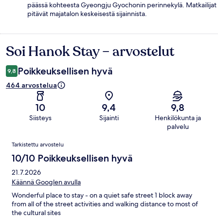
päässä kohteesta Gyeongju Gyochonin perinnekylä. Matkailijat
pitävät majatalon keskeisestä sijainnista.
Soi Hanok Stay – arvostelut
Arvostelut
Poikkeuksellisen hyvä
9,8
464 arvostelua
10
9,4
9,8
Siisteys
Sijainti
Henkilökunta ja
palvelu
Arvostelut
Tarkistettu arvostelu
10/10 Poikkeuksellisen hyvä
21.7.2026
Käännä Googlen avulla
Wonderful place to stay - on a quiet safe street 1 block away
from all of the street activities and walking distance to most of
the cultural sites