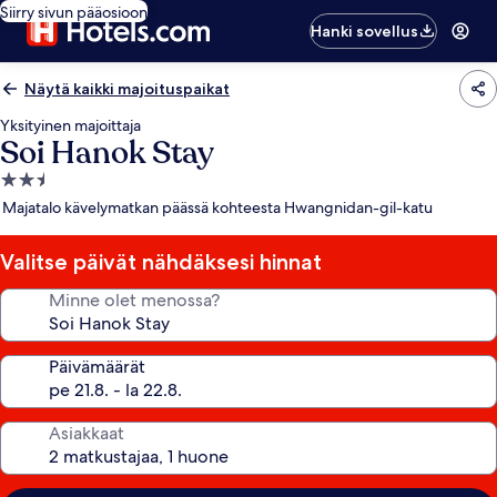
Siirry sivun pääosioon
Hanki sovellus
Näytä kaikki majoituspaikat
Yksityinen majoittaja
Soi Hanok Stay
2.5
tähden
Majatalo kävelymatkan päässä kohteesta Hwangnidan-gil-katu
majoituspaikka
Valitse päivät nähdäksesi hinnat
Minne olet menossa?
Päivämäärät
Asiakkaat