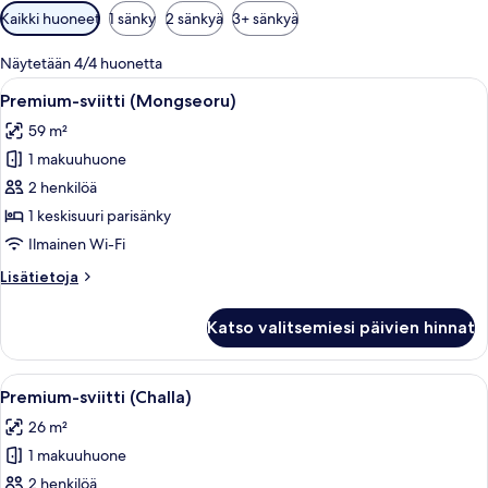
Huoneille
Kaikki huoneet
1 sänky
2 sänkyä
3+ sänkyä
saatavilla
olevia
Näytetään 4/4 huonetta
suodattimia
Avaa
Perinteinen japanilaistyylinen huone, 
11
Premium-sviitti (Mongseoru)
kaikki
59 m²
huonetyypin
1 makuuhuone
Premium-
sviitti
2 henkilöä
(Mongseoru)
1 keskisuuri parisänky
kuvat
Ilmainen Wi-Fi
Lisätietoja
Lisätietoja
huoneesta
Premium-
Katso valitsemiesi päivien hinnat
sviitti
(Mongseoru)
Avaa
Perinteinen puinen rakennus, jossa o
9
Premium-sviitti (Challa)
kaikki
26 m²
huonetyypin
1 makuuhuone
Premium-
sviitti
2 henkilöä