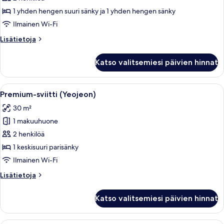
(Challa)
1 yhden hengen suuri sänky ja 1 yhden hengen sänky
kuvat
Ilmainen Wi-Fi
Lisätietoja
Lisätietoja
huoneesta
Premium-
Katso valitsemiesi päivien hinnat
sviitti
(Challa)
Avaa
Perinteinen japanilainen rakennus, jos
10
Premium-sviitti (Yeojeon)
kaikki
30 m²
huonetyypin
1 makuuhuone
Premium-
sviitti
2 henkilöä
(Yeojeon)
1 keskisuuri parisänky
kuvat
Ilmainen Wi-Fi
Lisätietoja
Lisätietoja
huoneesta
Premium-
Katso valitsemiesi päivien hinnat
sviitti
(Yeojeon)
Huoneessa on puinen katto, vihreällä pää