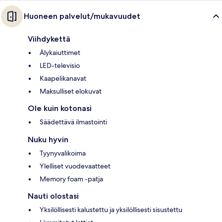
Huoneen palvelut/mukavuudet
Viihdykettä
Älykaiuttimet
LED-televisio
Kaapelikanavat
Maksulliset elokuvat
Ole kuin kotonasi
Säädettävä ilmastointi
Nuku hyvin
Tyynyvalikoima
Ylelliset vuodevaatteet
Memory foam -patja
Nauti olostasi
Yksilöllisesti kalustettu ja yksilöllisesti sisustettu