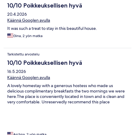
10/10 Poikkeuksellisen hyvä
20.4.2026
Käännä Googlen avulla
It was such a treat to stay in this beautiful house.
Gina, 2 yön matka
Tarkistettu arvostelu
10/10 Poikkeuksellisen hyvä
16.5.2026
Käännä Googlen avulla
A lovely homestay with a generous hostess who made us
delicious complimentary breakfasts the two mornings we were
here.The place is conveniently located in town and is clean and
very comfortable. Unreservedly recommend this place
Archna, 2 yön matka