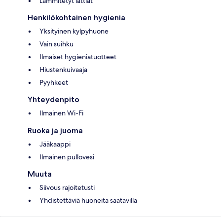
Lämmitetyt lattiat
Henkilökohtainen hygienia
Yksityinen kylpyhuone
Vain suihku
Ilmaiset hygieniatuotteet
Hiustenkuivaaja
Pyyhkeet
Yhteydenpito
Ilmainen Wi-Fi
Ruoka ja juoma
Jääkaappi
Ilmainen pullovesi
Muuta
Siivous rajoitetusti
Yhdistettäviä huoneita saatavilla