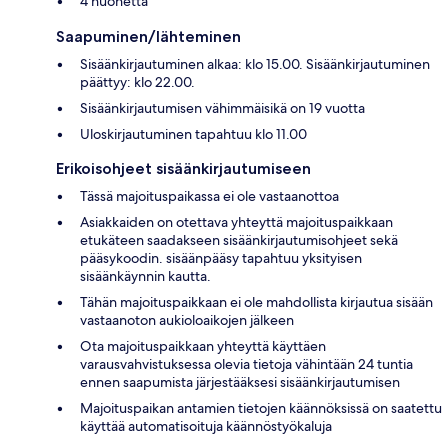
4 huonetta
Saapuminen/lähteminen
Sisäänkirjautuminen alkaa: klo 15.00. Sisäänkirjautuminen
päättyy: klo 22.00.
Sisäänkirjautumisen vähimmäisikä on 19 vuotta
Uloskirjautuminen tapahtuu klo 11.00
Erikoisohjeet sisäänkirjautumiseen
Tässä majoituspaikassa ei ole vastaanottoa
Asiakkaiden on otettava yhteyttä majoituspaikkaan
etukäteen saadakseen sisäänkirjautumisohjeet sekä
pääsykoodin. sisäänpääsy tapahtuu yksityisen
sisäänkäynnin kautta.
Tähän majoituspaikkaan ei ole mahdollista kirjautua sisään
vastaanoton aukioloaikojen jälkeen
Ota majoituspaikkaan yhteyttä käyttäen
varausvahvistuksessa olevia tietoja vähintään 24 tuntia
ennen saapumista järjestääksesi sisäänkirjautumisen
Majoituspaikan antamien tietojen käännöksissä on saatettu
käyttää automatisoituja käännöstyökaluja