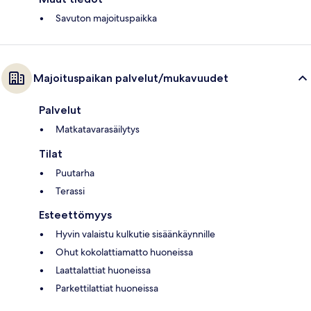
Savuton majoituspaikka
Majoituspaikan palvelut/mukavuudet
Palvelut
Matkatavarasäilytys
Tilat
Puutarha
Terassi
Esteettömyys
Hyvin valaistu kulkutie sisäänkäynnille
Ohut kokolattiamatto huoneissa
Laattalattiat huoneissa
Parkettilattiat huoneissa