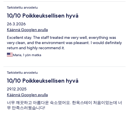
Tarkistettu arvostelu
10/10 Poikkeuksellisen hyvä
26.3.2026
Käännä Googlen avulla
Excellent stay. The staff treated me very well, everything was
very clean, and the environment was pleasant. I would definitely
return and highly recommend it.
Maria, 1 yön matka
Tarkistettu arvostelu
10/10 Poikkeuksellisen hyvä
29.12.2025
Käännä Googlen avulla
너무 깨끗하고 아름다운 숙소였어요. 한옥스테이 처음이었는데 너
무 만족스러웠습니다!