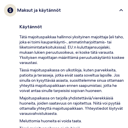
Maksut ja käytännöt
Käytännöt
Tätä majoituspaikkaa hallinnoi yksityinen majoittaja (eli taho,
joka ei toimi kaupankäynti-, ammatinharjoittamis- tai
liiketoimintatarkoituksissa). EU:n kuluttajansuojalaki,
mukaan lukien peruutusoikeus, ei koske tätä varausta.
Yksityisen majoittajan määrittämä peruutuskäytäntö koskee
varaustasi.
Tässä majoituspaikassa on ulkotiloja, kuten parvekkeita,
patioita ja terasseja, jotka eivät saata soveltua lapsille. Jos
sinulla on kysyttävää asiasta, suosittelemme sinua ottamaan
yhteyttä majoituspaikkaan ennen saapumistasi, jotta he
voivat antaa sinulle tarpeisiisi sopivan huoneen.
Majoituspaikassa on tarjolla yhdistettäviä/vierekkäisiä
huoneita, joiden saatavuus on rajoitettua. Niitä voi pyytää
ottamalla yhteyttä majoituspaikkaan. Yhteystiedot löytyvät
varausvahvistuksesta.
Meluttomia huoneita ei voida taata.