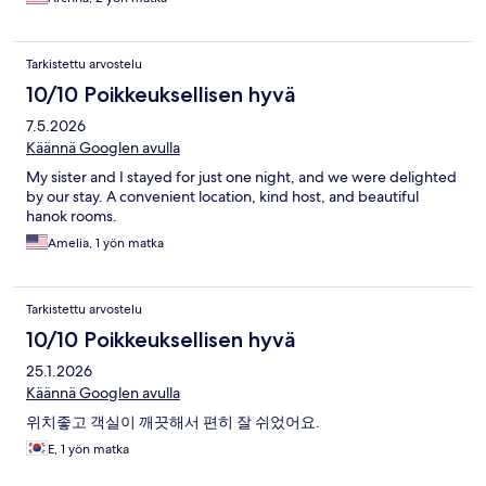
Tarkistettu arvostelu
10/10 Poikkeuksellisen hyvä
7.5.2026
Käännä Googlen avulla
My sister and I stayed for just one night, and we were delighted
by our stay. A convenient location, kind host, and beautiful
hanok rooms.
Amelia, 1 yön matka
Tarkistettu arvostelu
10/10 Poikkeuksellisen hyvä
25.1.2026
Käännä Googlen avulla
위치좋고 객실이 깨끗해서 편히 잘 쉬었어요.
E, 1 yön matka