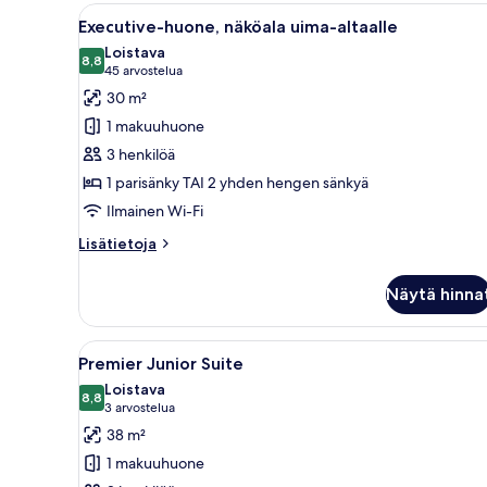
Avaa
Hotellihuone, jossa on kaksi s
10
Executive-huone, näköala uima-altaalle
kaikki
Loistava
huonetyypin
8,8
8,8 kautta 10
(45
45 arvostelua
Executive-
arvostelua)
30 m²
huone,
1 makuuhuone
näköala
3 henkilöä
uima-
1 parisänky TAI 2 yhden hengen sänkyä
altaalle
Ilmainen Wi-Fi
kuvat
Lisätietoja
Lisätietoja
huoneesta
Executive-
Näytä hinna
huone,
näköala
uima-
Avaa
Hotellihuone, jossa on sänky, 
7
altaalle
Premier Junior Suite
kaikki
Loistava
huonetyypin
8,8
8,8 kautta 10
(3
3 arvostelua
Premier
arvostelua)
38 m²
Junior
1 makuuhuone
Suite