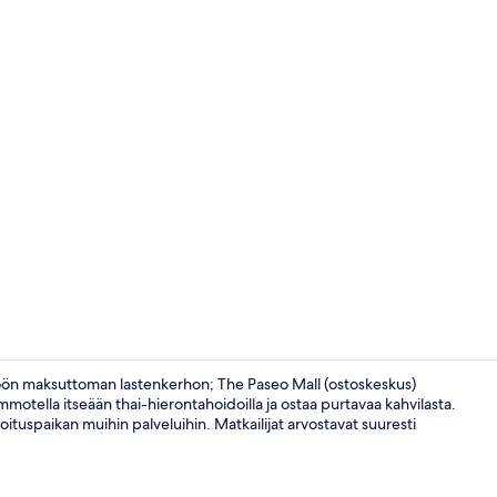
Sisällönluoj
töön maksuttoman lastenkerhon; The Paseo Mall (ostoskeskus)
motella itseään thai-hierontahoidoilla ja ostaa purtavaa kahvilasta.
ituspaikan muihin palveluihin. Matkailijat arvostavat suuresti
Premier Suite