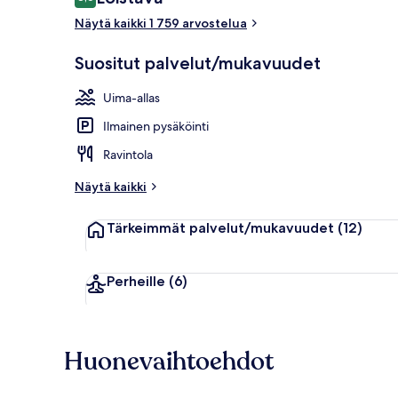
8,6 kautta 10.
Näytä kaikki 1 759 arvostelua
Baari (majoit
Suositut palvelut/mukavuudet
Uima-allas
Ilmainen pysäköinti
Ravintola
Näytä kaikki
Tärkeimmät palvelut/mukavuudet
(12)
Perheille
(6)
Huonevaihtoehdot