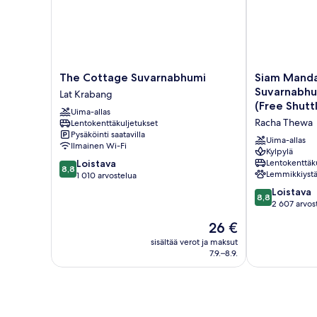
The
Siam
The Cottage Suvarnabhumi
Siam Manda
Cottage
Mandarina
Suvarnabhu
Lat Krabang
Suvarnabhumi
Bangkok
(Free Shutt
Uima-allas
Lat
Suvarnabhum
Racha Thewa
Lentokenttäkuljetukset
Krabang
Airport
Pysäköinti saatavilla
Hotel
Uima-allas
Ilmainen Wi-Fi
(Free
Kylpylä
8.8
Loistava
Lentokenttäk
Shuttle)
8,8
Lemmikkiystä
kautta
1 010 arvostelua
Racha
10,
Thewa
8.8
Loistava
8,8
Loistava,
kautta
2 607 arvos
1 010
10,
Hinta
26 €
arvostelua
Loistava,
on
2 607
sisältää verot ja maksut
26 €
7.9.–8.9.
arvostelua