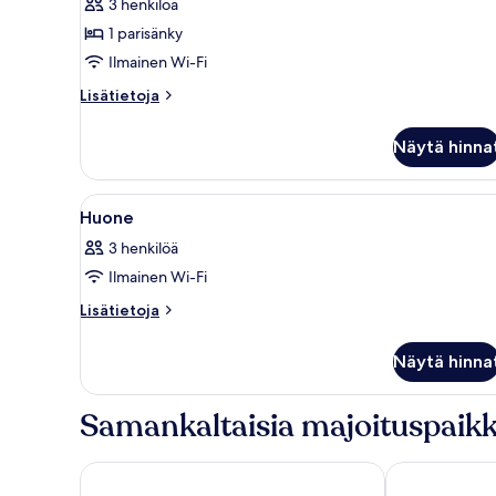
3 henkilöä
kuvat
1 parisänky
Ilmainen Wi-Fi
Lisätietoja
Lisätietoja
huoneesta
Premier
Näytä hinna
Junior
Suite
Avaa
Hotellihuone, jossa on suuri sä
22
Huone
kaikki
3 henkilöä
huonetyypin
Ilmainen Wi-Fi
Huone
kuvat
Lisätietoja
Lisätietoja
huoneesta
Huone
Näytä hinna
Samankaltaisia majoituspaikk
The Cottage Suvarnabhumi
Siam Mandarin