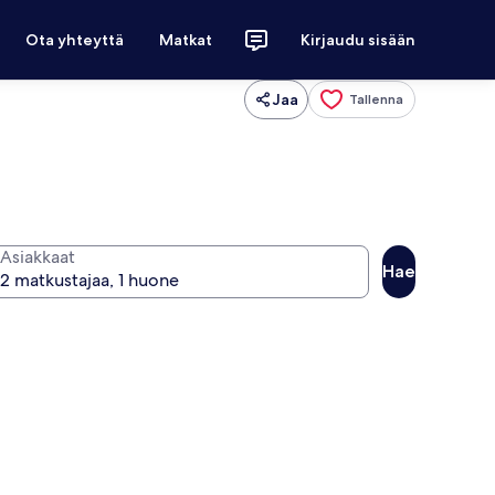
Ota yhteyttä
Matkat
Kirjaudu sisään
Jaa
Tallenna
Asiakkaat
Hae