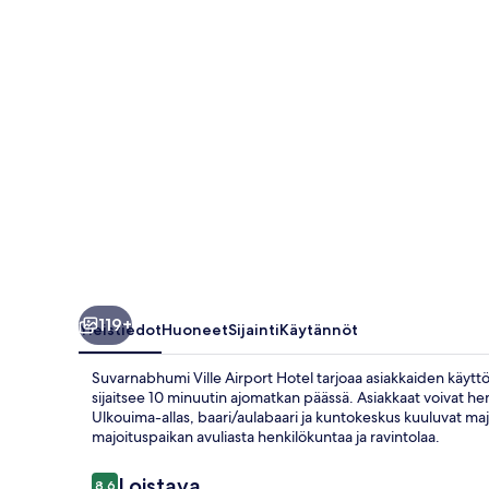
119+
Yleistiedot
Huoneet
Sijainti
Käytännöt
Suvarnabhumi Ville Airport Hotel tarjoaa asiakkaiden käyt
sijaitsee 10 minuutin ajomatkan päässä. Asiakkaat voivat hem
Ulkouima-allas, baari/aulabaari ja kuntokeskus kuuluvat majo
majoituspaikan avuliasta henkilökuntaa ja ravintolaa.
Arvostelut
Loistava
8,6