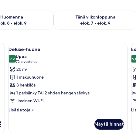
sen saatavuus elok. 8 - elok. 9
Tarkista tämän viikonlopun saatavuus e
Huomenna
Tänä viikonloppuna
ok. 8 - elok. 9
elok. 7 - elok. 9
kyä, pieni pöytä, tuoleja, puhelin yöpöydällä ja ilmastointilaite seinässä.
Avaa
Hotellihuone, jossa on sänky, yöpöydät, 
A
20
Deluxe-huone
E
kaikki
ka
Upea
huonetyypin
9,2
h
9,
9,2 kautta 10
(72
72 arvostelua
Deluxe-
E
arvostelua)
26 m²
huone
h
1 makuuhuone
kuvat
k
3 henkilöä
1 parisänky TAI 2 yhden hengen sänkyä
Ilmainen Wi-Fi
Lisätietoja
Li
Lisätietoja
Li
huoneesta
hu
Deluxe-
Ex
t
Näytä hinnat
huone
h