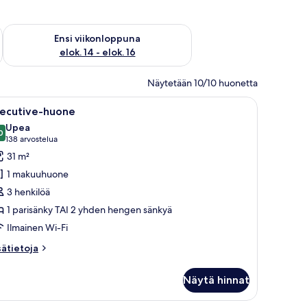
lok. 7 - elok. 9
Tarkista ensi viikonlopun saatavuus elok. 14 - elok. 16
Ensi viikonloppuna
elok. 14 - elok. 16
Näytetään 10/10 huonetta
tuoli ja ilmastointilaite.
vaa
Hotellihuone, jossa on kaksi sänkyä, pieni pöyt
14
xecutive-huone
ikki
Upea
uonetyypin
0
9,0 kautta 10
(138
138 arvostelua
xecutive-
arvostelua)
31 m²
uone
1 makuuhuone
uvat
3 henkilöä
1 parisänky TAI 2 yhden hengen sänkyä
Ilmainen Wi-Fi
sätietoja
sätietoja
oneesta
ecutive-
Näytä hinnat
uone