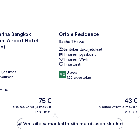
Oriole
rina Bangkok
Oriole Residence
Residence
mi Airport Hotel
Racha Thewa
Racha
le)
Lentokenttäkuljetukset
i
Thewa
Ilmainen pysäköinti
Ilmainen Wi-Fi
Ilmastointi
9.0
uljetukset
Upea
9,0
vällinen
kautta
422 arvostelua
10,
Upea,
telua
422
Hinta
Hinta
75 €
43 €
arvostelua
on
on
sisältää verot ja maksut
sisältää verot ja maksut
75 €
43 €
17.8.–18.8.
6.9.–7.9.
Vertaile samankaltaisiin majoituspaikkoihin