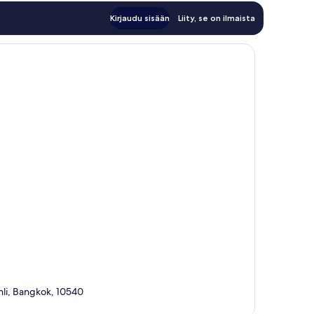
Kirjaudu sisään
Liity, se on ilmaista
hli, Bangkok, 10540