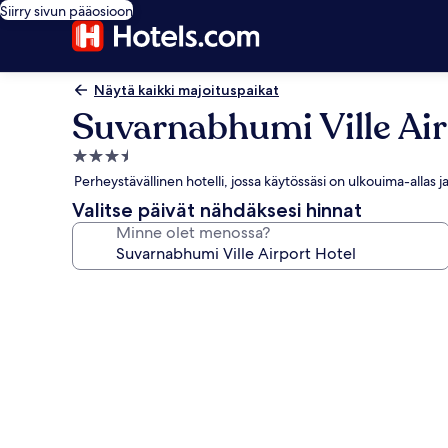
Siirry sivun pääosioon
Näytä kaikki majoituspaikat
Suvarnabhumi Ville Air
3.5
tähden
Perheystävällinen hotelli, jossa käytössäsi on ulkouima-allas j
majoituspaikka
Valitse päivät nähdäksesi hinnat
Minne olet menossa?
Majoituspaikan
Suvarnabhumi
Ville
Airport
Hotel
valokuvagalleria