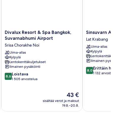
Divalux
Sinsuvarn
Divalux Resort & Spa Bangkok,
Sinsuvarn Airport Su
Resort
Airport
Suvarnabhumi Airport
Lat Krabang
&
Suite
Srisa Chorakhe Noi
Uima-allas
Spa
Lat
Kylpylä
Bangkok,
Uima-allas
Krabang
Lentokenttäkuljetukset
Kylpylä
Suvarnabhumi
Ilmainen pysäköinti
Lentokenttäkuljetukset
Airport
Ilmainen pysäköinti
8.0
Erittäin hyvä
Srisa
8,0
kautta
1 132 arvostelua
8.6
Chorakhe
Loistava
8,6
10,
kautta
Noi
1 505 arvostelua
Erittäin
10,
hyvä,
Loistava,
Hinta
43 €
1 132
1 505
on
arvostelua
arvostelua
sisältää verot ja maksut
sisäl
43 €
19.8.–20.8.