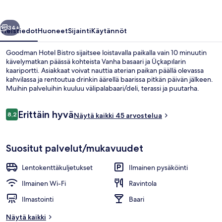
llinen
Seuraava
34+
Yleistiedot
Huoneet
Sijainti
Käytännöt
Goodman Hotel Bistro sijaitsee loistavalla paikalla vain 10 minuutin
kävelymatkan päässä kohteista Vanha basaari ja Üçkapılarin
kaariportti. Asiakkaat voivat nauttia aterian paikan päällä olevassa
kahvilassa ja rentoutua drinkin äärellä baarissa pitkän päivän jälkeen.
Muihin palveluihin kuuluu välipalabaari/deli, terassi ja puutarha.
Arvostelut
Erittäin hyvä
8,2
Näytä kaikki 45 arvostelua
8,2 kautta 10.
Yhden hengen huone | Parveke
Suositut palvelut/mukavuudet
Lentokenttäkuljetukset
Ilmainen pysäköinti
Ilmainen Wi-Fi
Ravintola
Ilmastointi
Baari
Näytä kaikki