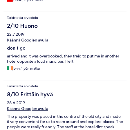
PINJU, 2 yön matka
也能夠就近在露臺用餐，甚至與餐酒館點餐送到樓上使用，享有
舊城區風景，悠哉又舒服。
Tarkistettu arvostelu
2/10 Huono
22.7.2019
Käännä Googlen avulla
don't go
arrived and it was overbooked, they treid to put me in another
hotel opposite a loud music bar, I left!
john, 1 yön matka
Tarkistettu arvostelu
8/10 Erittäin hyvä
26.6.2019
Käännä Googlen avulla
The property was placed in the centre of the old city and made
it very convenient for us to roam around and explore places. The
people were really friendly. The staff at the hotel dint speak