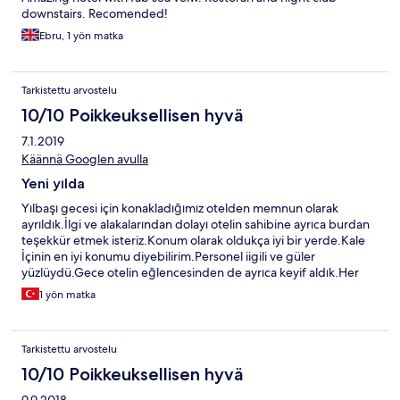
downstairs. Recomended!
Ebru, 1 yön matka
Tarkistettu arvostelu
10/10 Poikkeuksellisen hyvä
7.1.2019
Käännä Googlen avulla
Yeni yılda
Yılbaşı gecesi için konakladığımız otelden memnun olarak
ayrıldık.İlgi ve alakalarından dolayı otelin sahibine ayrıca burdan
teşekkür etmek isteriz.Konum olarak oldukça iyi bir yerde.Kale
İçinin en iyi konumu diyebilirim.Personel iigili ve güler
yüzlüydü.Gece otelin eğlencesinden de ayrıca keyif aldık.Her
türlü canlı müzik eşliğinde yemek yiyebilir gecesinde de sabaha
1 yön matka
kadar eğlenme imkanı bulabilirsiniz.Her şeyin için teşekkür
ederiz.
Tarkistettu arvostelu
10/10 Poikkeuksellisen hyvä