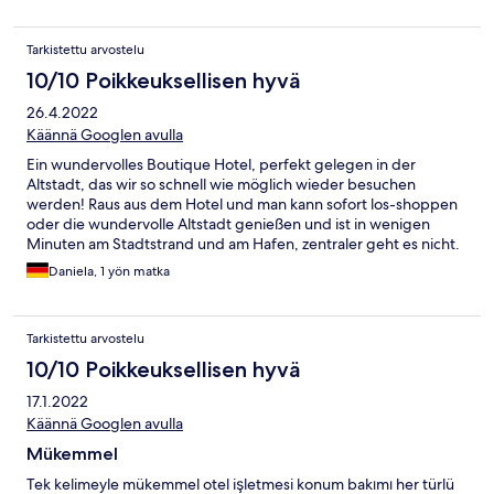
Tarkistettu arvostelu
10/10 Poikkeuksellisen hyvä
26.4.2022
Käännä Googlen avulla
Ein wundervolles Boutique Hotel, perfekt gelegen in der
Altstadt, das wir so schnell wie möglich wieder besuchen
werden! Raus aus dem Hotel und man kann sofort los-shoppen
oder die wundervolle Altstadt genießen und ist in wenigen
Minuten am Stadtstrand und am Hafen, zentraler geht es nicht.
Auch ein tolles Preis-Leistungs-Verhältnis. Der Besitzer spricht
Daniela, 1 yön matka
perfekt deutsch und hilft jederzeit gerne weiter.
Tarkistettu arvostelu
10/10 Poikkeuksellisen hyvä
17.1.2022
Käännä Googlen avulla
Mükemmel
Tek kelimeyle mükemmel otel işletmesi konum bakımı her türlü