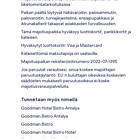
liiketoimintatarkoituksissa.
Paikan päältä löytyvät häkävaroitin, palosammutin,
palovaroitin, turvajärjestelmä, ensiapupakkaus ja
ikkunakalterit takaavat asiakkaiden turvallisuuden.
Tämä majoituspaikka hyväksyy luottokortit, pankkikortit ja
käteisen.
Hyväksytyt luottokortit: Visa ja Mastercard
Käteisettömiä maksutapoja on saatavilla.
Majoituspaikan rekisteröintinumero 2022-07-1395
Jos peruutat varauksesi, sinua koskee majoittajan
peruutuskäytäntö. EU:n kuluttajan oikeuksia koskevien
säädösten mukaisesti peruutusoikeus ei koske
majoitusvarauspalveluita.
Tunnetaan myös nimellä
Goodman Hotel Bistro Antalya
Goodman Bistro Antalya
Goodman Bistro
Goodman Hotel Bistro Hotel