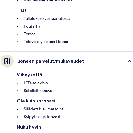
Kielitaitoinen henkilökunta
Tilat
Tallelokero vastaanotossa
Puutarha
Terassi
Televisio yleisissä tiloissa
Huoneen palvelut/mukavuudet
Viihdykettä
LCD-televisio
Satelliittikanavat
Ole kuin kotonasi
Säädettävä ilmastointi
Kylpytakit ja tohvelit
Nuku hyvin