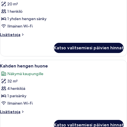
20 m²
Yhden
hengen
1 henkilö
huone
1 yhden hengen sänky
kuvat
Ilmainen Wi-Fi
Lisätietoja
Lisätietoja
huoneesta
Yhden
Katso valitsemiesi päivien hinnat
hengen
huone
Avaa
Sängyssä on kuviollinen päiväpeite, kaks
9
Kahden hengen huone
kaikki
Näkymä kaupungille
huonetyypin
32 m²
Kahden
hengen
4 henkilöä
huone
1 parisänky
kuvat
Ilmainen Wi-Fi
Lisätietoja
Lisätietoja
huoneesta
Kahden
Katso valitsemiesi päivien hinnat
hengen