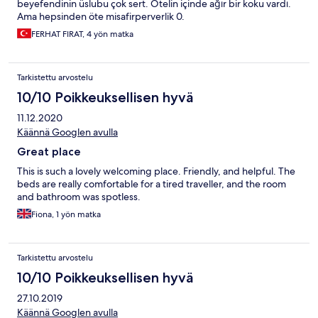
beyefendinin üslubu çok sert. Otelin içinde ağır bir koku vardı.
Ama hepsinden öte misafirperverlik 0.
FERHAT FIRAT, 4 yön matka
Tarkistettu arvostelu
10/10 Poikkeuksellisen hyvä
11.12.2020
Käännä Googlen avulla
Great place
This is such a lovely welcoming place. Friendly, and helpful. The
beds are really comfortable for a tired traveller, and the room
and bathroom was spotless.
Fiona, 1 yön matka
Tarkistettu arvostelu
10/10 Poikkeuksellisen hyvä
27.10.2019
Käännä Googlen avulla