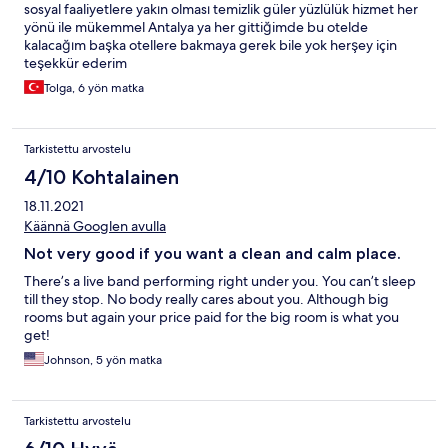
sosyal faaliyetlere yakın olması temizlik güler yüzlülük hizmet her
yönü ile mükemmel Antalya ya her gittiğimde bu otelde
kalacağım başka otellere bakmaya gerek bile yok herşey için
teşekkür ederim
Tolga, 6 yön matka
Tarkistettu arvostelu
4/10 Kohtalainen
18.11.2021
Käännä Googlen avulla
Not very good if you want a clean and calm place.
There’s a live band performing right under you. You can’t sleep
till they stop. No body really cares about you. Although big
rooms but again your price paid for the big room is what you
get!
Johnson, 5 yön matka
Tarkistettu arvostelu