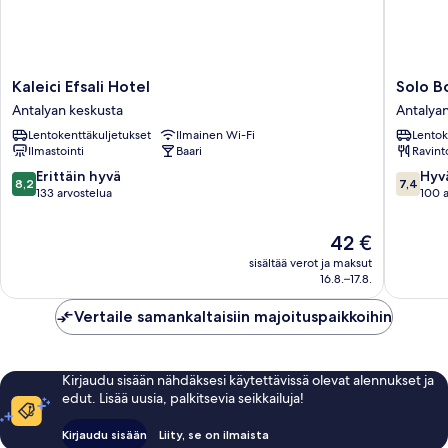
Kaleici
Solo
Kaleici Efsali Hotel
Solo B
Efsali
Boutiqu
Antalyan keskusta
Antalya
Hotel
Hotel
Lentokenttäkuljetukset
Ilmainen Wi-Fi
Lentok
Antalyan
Antalya
Ilmastointi
Baari
Ravint
keskusta
keskust
8.2
7.4
Erittäin hyvä
Hyv
8,2
7,4
kautta
kautta
133 arvostelua
100 a
10,
10,
Erittäin
Hyvä,
Hinta
42 €
hyvä,
100
on
sisältää verot ja maksut
133
arvostel
42 €
16.8.–17.8.
arvostelua
Vertaile samankaltaisiin majoituspaikkoihin
Kirjaudu sisään nähdäksesi käytettävissä olevat alennukset ja
edut. Lisää uusia, palkitsevia seikkailuja!
Kirjaudu sisään
Liity, se on ilmaista