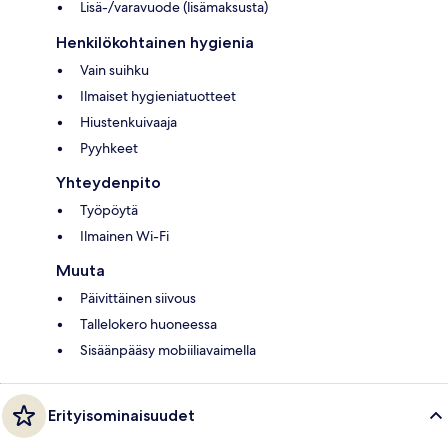
Lisä-/varavuode (lisämaksusta)
Henkilökohtainen hygienia
Vain suihku
Ilmaiset hygieniatuotteet
Hiustenkuivaaja
Pyyhkeet
Yhteydenpito
Työpöytä
Ilmainen Wi-Fi
Muuta
Päivittäinen siivous
Tallelokero huoneessa
Sisäänpääsy mobiiliavaimella
Erityisominaisuudet