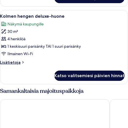
huone
Avaa
Tallelokero huoneessa, työpöytä, lisäv
6
Kolmen hengen deluxe-huone
kaikki
Näkymä kaupungille
huonetyypin
30 m²
Kolmen
hengen
4 henkilöä
deluxe-
1 keskisuuri parisänky TAI 1 suuri parisänky
huone
Ilmainen Wi-Fi
kuvat
Lisätietoja
Lisätietoja
huoneesta
Kolmen
Katso valitsemiesi päivien hinnat
hengen
deluxe-
huone
Samankaltaisia majoituspaikkoja
Kaleici Efsali Hotel
Solo Bou