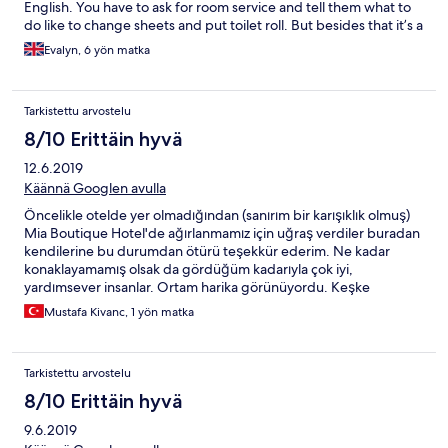
English. You have to ask for room service and tell them what to
do like to change sheets and put toilet roll. But besides that it’s a
very good bistro.
Evalyn, 6 yön matka
Tarkistettu arvostelu
8/10 Erittäin hyvä
12.6.2019
Käännä Googlen avulla
Öncelikle otelde yer olmadığından (sanırım bir karışıklık olmuş)
Mia Boutique Hotel'de ağırlanmamız için uğraş verdiler buradan
kendilerine bu durumdan ötürü teşekkür ederim. Ne kadar
konaklayamamış olsak da gördüğüm kadarıyla çok iyi,
yardımsever insanlar. Ortam harika görünüyordu. Keşke
kalabilseydik :)
Mustafa Kivanc, 1 yön matka
Tarkistettu arvostelu
8/10 Erittäin hyvä
9.6.2019