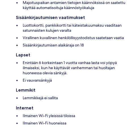
Majoituspaikan antamien tietojen käännöksissä on saatettu
käyttää automatisoituja käännöstyökaluja
Sisäänkirjautumisen vaatimukset
Luottokortti, pankkikortti tai käteistakuumaksu vaaditaan
satunnaisten kulujen varalta
Virallinen kuvallinen henkilöllisyystodistus saatetaan vaatia
Sisäänkirjautumisen alaikäraja on 18
Lapset
Enintään 6 korkeintaan 1 vuotta vanhaa lasta voi yöpyä
ilmaiseksi, kun he käyttävät vanhemman tai huoltajan
huoneessa olevia sänkyjä.
Ei vauvansänkyjä
Lemmikit
Lemmikkejä ei sallita
Internet
Ilmainen Wi-Fi yleisissä tiloissa
Ilmainen Wi-Fi huoneissa