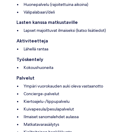
Huonepalvelu (rajoitettuina aikoina)
Välipalabaari/deli
Lasten kanssa matkustaville
Lapset majoittuvat ilmaiseksi (katso lisätiedot)
Aktiviteetteja
Lähellä rantaa
Työskentely
Kokoushuoneita
Palvelut
Ympäri vuorokauden auki oleva vastaanotto
Concierge-palvelut
Kiertoajelu-/lippupalvelu
Kuivapesula/pesulapalvelut
Ilmaiset sanomalehdet aulassa
Matkatavarasäilytys