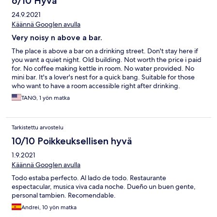
6/10 Hyvä
24.9.2021
Käännä Googlen avulla
Very noisy n above a bar.
The place is above a bar on a drinking street. Don't stay here if
you want a quiet night. Old building. Not worth the price i paid
for. No coffee making kettle in room. No water provided. No
mini bar. It's a lover's nest for a quick bang. Suitable for those
who want to have a room accessible right after drinking.
TANG, 1 yön matka
Tarkistettu arvostelu
10/10 Poikkeuksellisen hyvä
1.9.2021
Käännä Googlen avulla
Todo estaba perfecto. Al lado de todo. Restaurante
espectacular, musica viva cada noche. Dueño un buen gente,
personal tambien. Recomendable.
Andrei, 10 yön matka