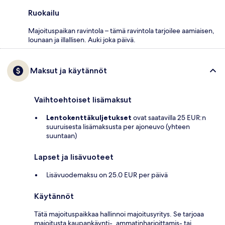
Ruokailu
Majoituspaikan ravintola – tämä ravintola tarjoilee aamiaisen,
lounaan ja illallisen. Auki joka päivä.
Maksut ja käytännöt
Vaihtoehtoiset lisämaksut
Lentokenttäkuljetukset
ovat saatavilla 25 EUR:n
suuruisesta lisämaksusta per ajoneuvo (yhteen
suuntaan)
Lapset ja lisävuoteet
Lisävuodemaksu on 25.0 EUR per päivä
Käytännöt
Tätä majoituspaikkaa hallinnoi majoitusyritys. Se tarjoaa
majoitusta kaupankäynti-, ammatinharjoittamis- tai