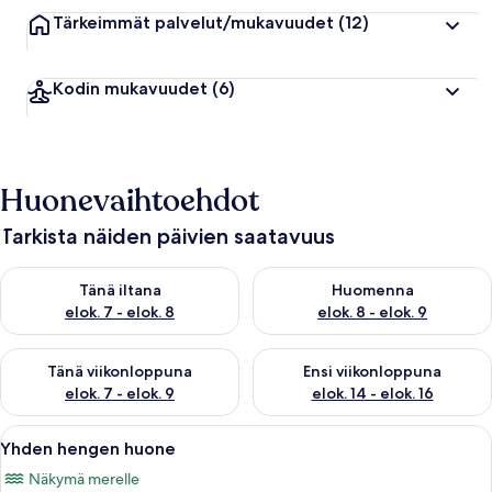
Tärkeimmät palvelut/mukavuudet
(12)
Kodin mukavuudet
(6)
Huonevaihtoehdot
Tarkista näiden päivien saatavuus
Tarkista tämän illan saatavuus elok. 7 - elok. 8
Tarkista huomisen saatavuus el
Tänä iltana
Huomenna
elok. 7 - elok. 8
elok. 8 - elok. 9
Tarkista tämän viikonlopun saatavuus elok. 7 - elok. 9
Tarkista ensi viikonlopun saatav
Tänä viikonloppuna
Ensi viikonloppuna
elok. 7 - elok. 9
elok. 14 - elok. 16
Avaa
Makuuhuone, jossa on puinen katto, kuv
6
Yhden hengen huone
kaikki
Näkymä merelle
huonetyypin