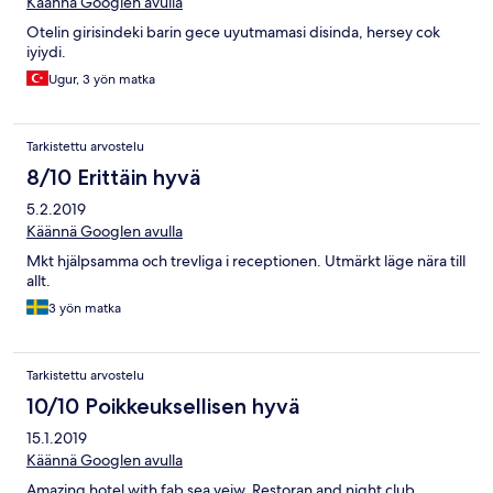
Käännä Googlen avulla
Otelin girisindeki barin gece uyutmamasi disinda, hersey cok
iyiydi.
Ugur, 3 yön matka
Tarkistettu arvostelu
8/10 Erittäin hyvä
5.2.2019
Käännä Googlen avulla
Mkt hjälpsamma och trevliga i receptionen. Utmärkt läge nära till
allt.
3 yön matka
Tarkistettu arvostelu
10/10 Poikkeuksellisen hyvä
15.1.2019
Käännä Googlen avulla
Amazing hotel with fab sea veiw. Restoran and night club