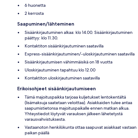
6 huonetta
2 kerrosta
Saapuminen/lähteminen
Sisäänkirjautuminen alkaa: klo 14.00. Sisäänkirjautuminen
päättyy: klo 11.30.
Kontaktiton sisäänkirjautuminen saatavilla
Express-sisäänkirjautuminen/-uloskirjautuminen saatavilla
Sisäänkirjautumisen vähimmäisikä on 18 vuotta
Uloskirjautuminen tapahtuu klo 12.00
Kontaktiton uloskirjautuminen saatavilla
Erikoisohjeet sisäänkirjautumiseen
Tämä majoituspaikka tarjoaa kuljetukset lentokentältä
(lisämaksuja saatetaan veloittaa). Asiakkaiden tulee antaa
saapumistietonsa majoituspaikalle ennen matkan alkua.
Yhteystiedot löytyvät varauksen jälkeen lähetetystä
varausvahvistuksesta.
Vastaanoton henkilökunta ottaa saapuvat asiakkaat vastaan
paikan päällä