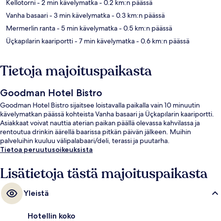
Kellotorni
- 2 min kävelymatka
- 0.2 km:n päässä
Vanha basaari
- 3 min kävelymatka
- 0.3 km:n päässä
Mermerlin ranta
- 5 min kävelymatka
- 0.5 km:n päässä
Üçkapılarin kaariportti
- 7 min kävelymatka
- 0.6 km:n päässä
Tietoja majoituspaikasta
Goodman Hotel Bistro
Goodman Hotel Bistro sijaitsee loistavalla paikalla vain 10 minuutin
kävelymatkan päässä kohteista Vanha basaari ja Üçkapılarin kaariportti.
Asiakkaat voivat nauttia aterian paikan päällä olevassa kahvilassa ja
rentoutua drinkin äärellä baarissa pitkän päivän jälkeen. Muihin
palveluihin kuuluu välipalabaari/deli, terassi ja puutarha.
Tietoa peruutusoikeuksista
Lisätietoja tästä majoituspaikasta
Yleistä
Hotellin koko