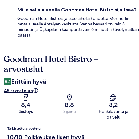
Millaisella alueella Goodman Hotel Bistro sijaitsee?
Goodman Hotel Bistro sijaitsee lähellä kohdetta Mermerlin
ranta alueella Antalyan keskusta. Vanha basaari on vain 3
minuutin ja Üçkapılarin kaariportti vain 6 minuutin kävelymatkan
päässä.
Goodman Hotel Bistro –
Arvostelut
arvostelut
Erittäin hyvä
8,2
45 arvostelua
8,4
8,8
8,2
Siisteys
Sijainti
Henkilökunta ja
palvelu
Arvostelut
Tarkistettu arvostelu
10/10 Poikkeuksellisen hyvä