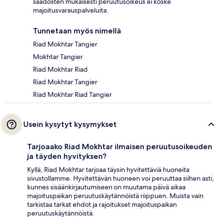
säädösten mukaisesti peruutusoikeus ei koske
majoitusvarauspalveluita.
Tunnetaan myös nimellä
Riad Mokhtar Tangier
Mokhtar Tangier
Riad Mokhtar Riad
Riad Mokhtar Tangier
Riad Mokhtar Riad Tangier
Usein kysytyt kysymykset
Tarjoaako Riad Mokhtar ilmaisen peruutusoikeuden
ja täyden hyvityksen?
Kyllä, Riad Mokhtar tarjoaa täysin hyvitettäviä huoneita
sivustollamme. Hyvitettävän huoneen voi peruuttaa siihen asti,
kunnes sisäänkirjautumiseen on muutama päivä aikaa
majoituspaikan peruutuskäytännöistä riippuen. Muista vain
tarkistaa tarkat ehdot ja rajoitukset majoituspaikan
peruutuskäytännöistä.