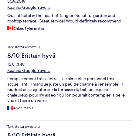
30.9.2019
Käännä Googlen avulla
Quaint hotel in the heart of Tangier. Beautiful garden and
rooftop terrace. Great service! Would definitely recommend.
Chloe, 1 yön matka
Tarkistettu arvostelu
8/10 Erittäin hyvä
15.9.2019
Käännä Googlen avulla
L'emplacement très central. Le calme et le personnel très
accueillant. Il manque juste un peu de charme à l'ensemble. Il
faudrait aussi ajouter sur la terrasse du toit, un espace
chaleureux pour s'y asseoir où l'on pourrait contempler la belle
vue et boire un verre.
4 yön matka
Tarkistettu arvostelu
8/10 Erittäin hyvä