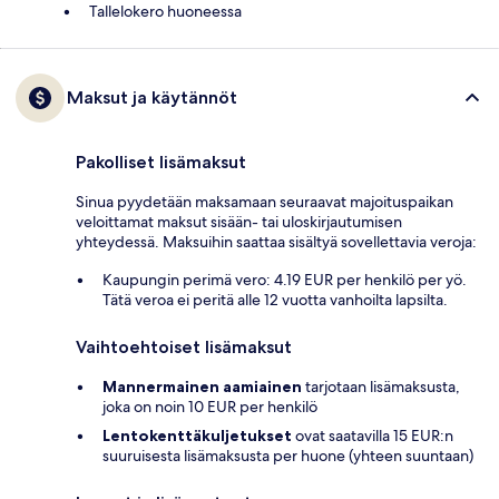
Tallelokero huoneessa
Maksut ja käytännöt
Pakolliset lisämaksut
Sinua pyydetään maksamaan seuraavat majoituspaikan
veloittamat maksut sisään- tai uloskirjautumisen
yhteydessä. Maksuihin saattaa sisältyä sovellettavia veroja:
Kaupungin perimä vero: 4.19 EUR per henkilö per yö.
Tätä veroa ei peritä alle 12 vuotta vanhoilta lapsilta.
Vaihtoehtoiset lisämaksut
Mannermainen aamiainen
tarjotaan lisämaksusta,
joka on noin 10 EUR per henkilö
Lentokenttäkuljetukset
ovat saatavilla 15 EUR:n
suuruisesta lisämaksusta per huone (yhteen suuntaan)