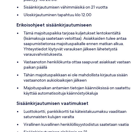
Sisäänkirjautumisen vähimmäisikä on 21 vuotta
Uloskirjautuminen tapahtuu klo 12.00
Erikoisohjeet sisäänkirjautumiseen
Tämä majoituspaikka tarjoaa kuljetukset lentokentältä
(lisämaksuja saatetaan veloittaa). Asiakkaiden tulee antaa
saapumistietonsa majoituspaikalle ennen matkan alkua.
Yhteystiedot löytyvät varauksen jälkeen lähetetystä
varausvahvistuksesta.
Vastaanoton henkilökunta ottaa saapuvat asiakkaat vastaan
paikan päällä
Tähän majoituspaikkaan ei ole mahdollista kirjautua sisään
vastaanoton aukioloaikojen jälkeen
Majoituspaikan antamien tietojen käännöksissä on saatettu
käyttää automatisoituja käännöstyökaluja
Sisäänkirjautumisen vaatimukset
Luottokortti, pankkikortti tai käteistakuumaksu vaaditaan
satunnaisten kulujen varalta
Virallinen kuvallinen henkilöllisyystodistus saatetaan vaatia