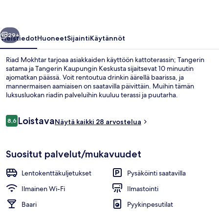
llinen
Seuraava
29+
Yleistiedot
Huoneet
Sijainti
Käytännöt
Riad Mokhtar tarjoaa asiakkaiden käyttöön kattoterassin; Tangerin
satama ja Tangerin Kaupungin Keskusta sijaitsevat 10 minuutin
ajomatkan päässä. Voit rentoutua drinkin äärellä baarissa, ja
mannermaisen aamiaisen on saatavilla päivittäin. Muihin tämän
luksusluokan riadin palveluihin kuuluu terassi ja puutarha.
Arvostelut
Loistava
8,6
Näytä kaikki 28 arvostelua
8,6 kautta 10.
Aula
Suositut palvelut/mukavuudet
Lentokenttäkuljetukset
Pysäköinti saatavilla
Ilmainen Wi-Fi
Ilmastointi
Baari
Pyykinpesutilat