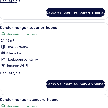
Lisätietoja
Lisätietoja
huoneesta
Kahden
Katso valitsemiesi päivien hinnat
hengen
junior-
huone,
Avaa
Kahden hengen superior-huone | Ylelli
1
parveke
Kahden hengen superior-huone
kaikki
Näkymä puutarhaan
huonetyypin
18 m²
Kahden
hengen
1 makuuhuone
superior-
3 henkilöä
huone
1 keskisuuri parisänky
kuvat
Ilmainen Wi-Fi
Lisätietoja
Lisätietoja
huoneesta
Kahden
Katso valitsemiesi päivien hinnat
hengen
superior-
huone
Avaa
Kahden hengen standard-huone | Ylelli
1
Kahden hengen standard-huone
kaikki
Näkymä puutarhaan
huonetyypin