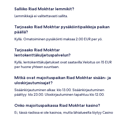
Salliiko Riad Mokhtar lemmikit?
Lemmikkejä ei valitettavasti sallita.
Tarjoaako Riad Mokhtar pysäköintipaikkoja paikan
päällä?
Kyllä. Omatoiminen pysäköinti maksaa 2.00 EUR per yö.
Tarjoaako Riad Mokhtar
lentokenttäkuljetuspalvelun?
Kyllä, lentokenttäkuljetukset ovat saatavilla.Veloitus on 15 EUR
per huone yhteen suuntaan.
Mitkä ovat majoituspaikan Riad Mokhtar sisään- ja
uloskirjautumisajat?
Sisäänkirjautuminen alkaa: klo 13.00. Sisäänkirjautuminen
päättyy: klo 23.00. Uloskirjautuminen tapahtuu klo 12.00.
Onko majoituspaikassa Riad Mokhtar kasino?
Ei, tässä riadissa ei ole kasinoa, mutta lähialueelta löytyy Casino