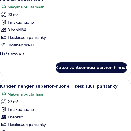
huonetyypin
Näkymä puutarhaan
Kahden
23 m²
hengen
1 makuuhuone
superior-
huone,
3 henkilöä
1
1 keskisuuri parisänky
keskisuuri
Ilmainen Wi-Fi
parisänky,
Lisätietoja
Lisätietoja
näköala
huoneesta
puutarhaan
Kahden
Katso valitsemiesi päivien hinnat
hengen
kuvat
superior-
huone,
Avaa
Kahden hengen superior-huone, 1 keskis
1
1
Kahden hengen superior-huone, 1 keskisuuri parisänky
kaikki
keskisuuri
Näkymä puutarhaan
parisänky,
huonetyypin
näköala
22 m²
Kahden
puutarhaan
hengen
1 makuuhuone
superior-
1 henkilö
huone,
1 keskisuuri parisänky
1