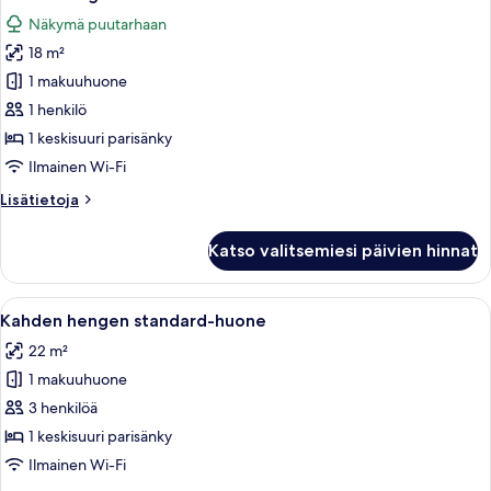
kaikki
Näkymä puutarhaan
huonetyypin
18 m²
Yhden
hengen
1 makuuhuone
standard-
1 henkilö
huone
1 keskisuuri parisänky
kuvat
Ilmainen Wi-Fi
Lisätietoja
Lisätietoja
huoneesta
Yhden
Katso valitsemiesi päivien hinnat
hengen
standard-
huone
Avaa
Kahden hengen standard-huone | Ylelli
2
Kahden hengen standard-huone
kaikki
22 m²
huonetyypin
1 makuuhuone
Kahden
hengen
3 henkilöä
standard-
1 keskisuuri parisänky
huone
Ilmainen Wi-Fi
kuvat