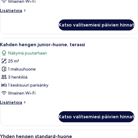
Ilmainen Wi-Fi
keskisuuri
Lisätietoja
Lisätietoja
parisänky
huoneesta
kuvat
Kahden
Katso valitsemiesi päivien hinnat
hengen
superior-
huone,
Avaa
Kahden hengen junior-huone, terassi | 
2
1
Kahden hengen junior-huone, terassi
kaikki
keskisuuri
Näkymä puutarhaan
parisänky
huonetyypin
25 m²
Kahden
hengen
1 makuuhuone
junior-
3 henkilöä
huone,
1 keskisuuri parisänky
terassi
Ilmainen Wi-Fi
kuvat
Lisätietoja
Lisätietoja
huoneesta
Kahden
Katso valitsemiesi päivien hinnat
hengen
junior-
huone,
Avaa
Ylelliset vuodevaatteet, tallelokero hu
1
terassi
Yhden hengen standard-huone