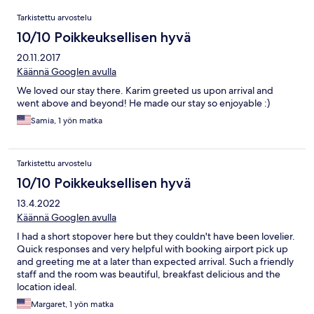
Arvostelut
Tarkistettu arvostelu
10/10 Poikkeuksellisen hyvä
20.11.2017
Käännä Googlen avulla
We loved our stay there. Karim greeted us upon arrival and
went above and beyond! He made our stay so enjoyable :)
Samia, 1 yön matka
Tarkistettu arvostelu
10/10 Poikkeuksellisen hyvä
13.4.2022
Käännä Googlen avulla
I had a short stopover here but they couldn't have been lovelier.
Quick responses and very helpful with booking airport pick up
and greeting me at a later than expected arrival. Such a friendly
staff and the room was beautiful, breakfast delicious and the
location ideal.
Margaret, 1 yön matka