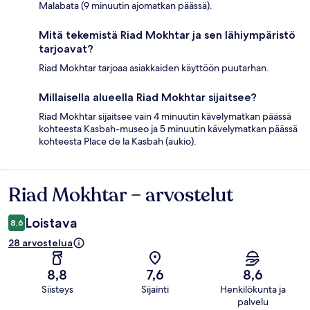
Malabata (9 minuutin ajomatkan päässä).
Mitä tekemistä Riad Mokhtar ja sen lähiympäristö
tarjoavat?
Riad Mokhtar tarjoaa asiakkaiden käyttöön puutarhan.
Millaisella alueella Riad Mokhtar sijaitsee?
Riad Mokhtar sijaitsee vain 4 minuutin kävelymatkan päässä
kohteesta Kasbah-museo ja 5 minuutin kävelymatkan päässä
kohteesta Place de la Kasbah (aukio).
Riad Mokhtar – arvostelut
Arvostelut
Loistava
8,6
28 arvostelua
8,8
7,6
8,6
Siisteys
Sijainti
Henkilökunta ja
palvelu