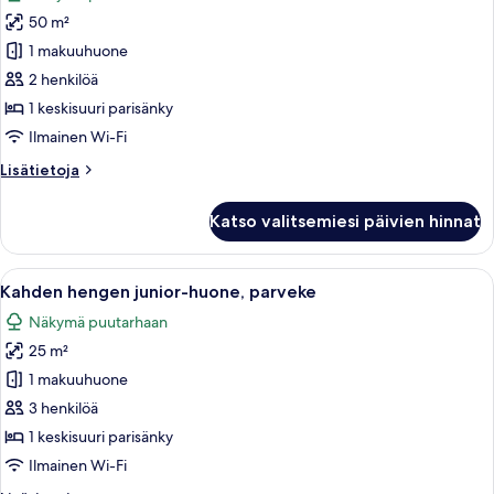
huonetyypin
50 m²
Neljän
hengen
1 makuuhuone
seniorihuone
2 henkilöä
kuvat
1 keskisuuri parisänky
Ilmainen Wi-Fi
Lisätietoja
Lisätietoja
huoneesta
Neljän
Katso valitsemiesi päivien hinnat
hengen
seniorihuone
Avaa
Kahden hengen junior-huone, parveke |
3
Kahden hengen junior-huone, parveke
kaikki
Näkymä puutarhaan
huonetyypin
25 m²
Kahden
hengen
1 makuuhuone
junior-
3 henkilöä
huone,
1 keskisuuri parisänky
parveke
Ilmainen Wi-Fi
kuvat