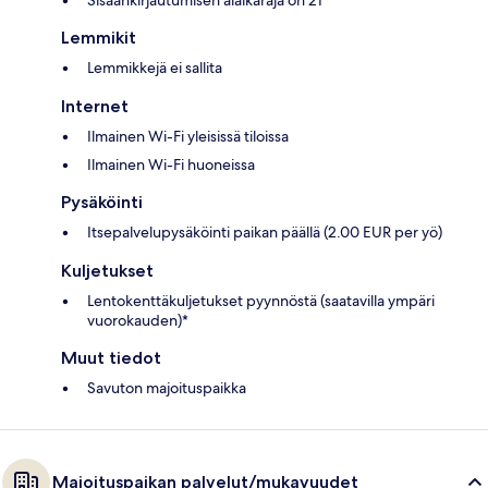
Sisäänkirjautumisen alaikäraja on 21
Lemmikit
Lemmikkejä ei sallita
Internet
Ilmainen Wi-Fi yleisissä tiloissa
Ilmainen Wi-Fi huoneissa
Pysäköinti
Itsepalvelupysäköinti paikan päällä (2.00 EUR per yö)
Kuljetukset
Lentokenttäkuljetukset pyynnöstä (saatavilla ympäri
vuorokauden)*
Muut tiedot
Savuton majoituspaikka
Majoituspaikan palvelut/mukavuudet