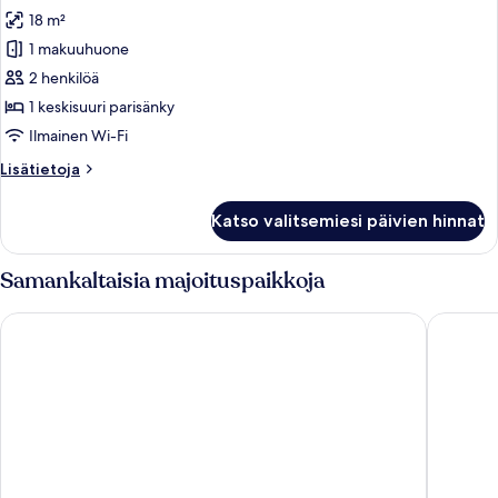
18 m²
Kahden
hengen
1 makuuhuone
standard-
2 henkilöä
huone
1 keskisuuri parisänky
kuvat
Ilmainen Wi-Fi
Lisätietoja
Lisätietoja
huoneesta
Kahden
Katso valitsemiesi päivien hinnat
hengen
standard-
huone
Samankaltaisia majoituspaikkoja
Zoco Riad
Palais Za