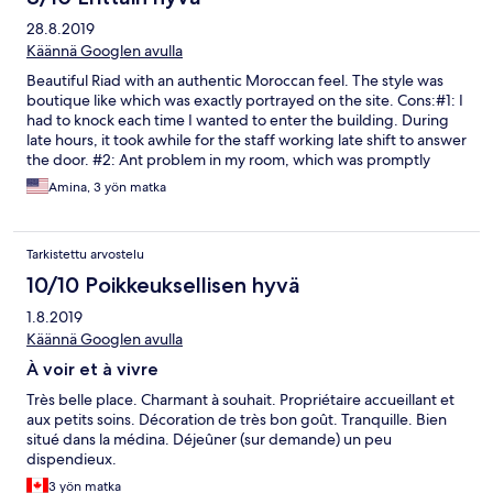
28.8.2019
Käännä Googlen avulla
Beautiful Riad with an authentic Moroccan feel. The style was
boutique like which was exactly portrayed on the site. Cons:#1: I
had to knock each time I wanted to enter the building. During
late hours, it took awhile for the staff working late shift to answer
the door. #2: Ant problem in my room, which was promptly
cleaned by staff.
Amina, 3 yön matka
Tarkistettu arvostelu
10/10 Poikkeuksellisen hyvä
1.8.2019
Käännä Googlen avulla
À voir et à vivre
Très belle place. Charmant à souhait. Propriétaire accueillant et
aux petits soins. Décoration de très bon goût. Tranquille. Bien
situé dans la médina. Déjeûner (sur demande) un peu
dispendieux.
3 yön matka