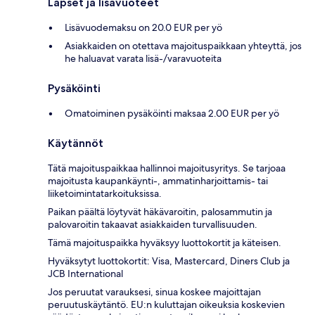
Lapset ja lisävuoteet
Lisävuodemaksu on 20.0 EUR per yö
Asiakkaiden on otettava majoituspaikkaan yhteyttä, jos
he haluavat varata lisä-/varavuoteita
Pysäköinti
Omatoiminen pysäköinti maksaa 2.00 EUR per yö
Käytännöt
Tätä majoituspaikkaa hallinnoi majoitusyritys. Se tarjoaa
majoitusta kaupankäynti-, ammatinharjoittamis- tai
liiketoimintatarkoituksissa.
Paikan päältä löytyvät häkävaroitin, palosammutin ja
palovaroitin takaavat asiakkaiden turvallisuuden.
Tämä majoituspaikka hyväksyy luottokortit ja käteisen.
Hyväksytyt luottokortit: Visa, Mastercard, Diners Club ja
JCB International
Jos peruutat varauksesi, sinua koskee majoittajan
peruutuskäytäntö. EU:n kuluttajan oikeuksia koskevien