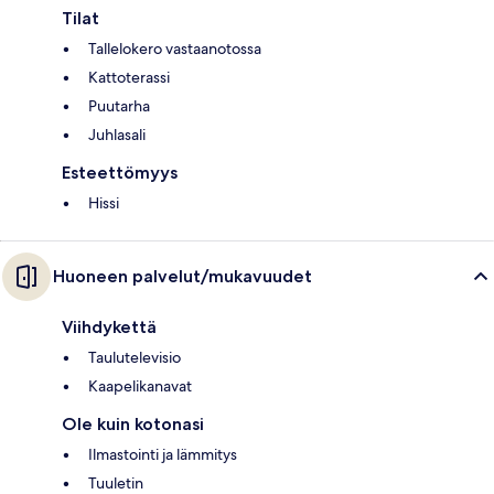
Tilat
Tallelokero vastaanotossa
Kattoterassi
Puutarha
Juhlasali
Esteettömyys
Hissi
Huoneen palvelut/mukavuudet
Viihdykettä
Taulutelevisio
Kaapelikanavat
Ole kuin kotonasi
Ilmastointi ja lämmitys
Tuuletin