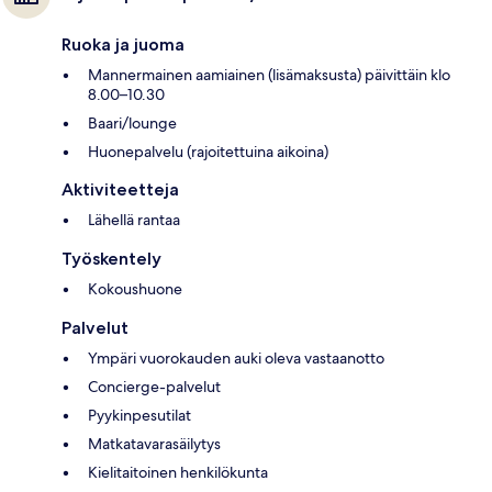
Ruoka ja juoma
Mannermainen aamiainen (lisämaksusta) päivittäin klo
8.00–10.30
Baari/lounge
Huonepalvelu (rajoitettuina aikoina)
Aktiviteetteja
Lähellä rantaa
Työskentely
Kokoushuone
Palvelut
Ympäri vuorokauden auki oleva vastaanotto
Concierge-palvelut
Pyykinpesutilat
Matkatavarasäilytys
Kielitaitoinen henkilökunta