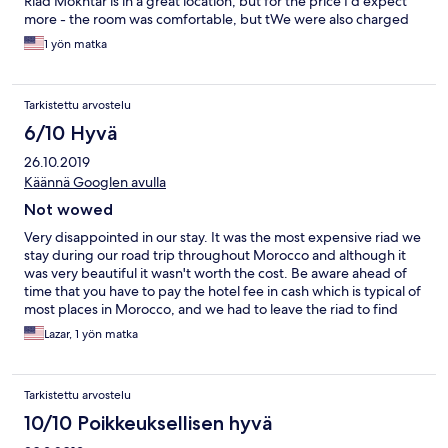
Riad Mokhtar is in a great location, but for the price I'd expect
more - the room was comfortable, but tWe were also charged
1 yön matka
Tarkistettu arvostelu
6/10 Hyvä
26.10.2019
Käännä Googlen avulla
Not wowed
Very disappointed in our stay. It was the most expensive riad we
stay during our road trip throughout Morocco and although it
was very beautiful it wasn't worth the cost. Be aware ahead of
time that you have to pay the hotel fee in cash which is typical of
most places in Morocco, and we had to leave the riad to find
food not much info on the breakfast.
Lazar, 1 yön matka
Tarkistettu arvostelu
10/10 Poikkeuksellisen hyvä