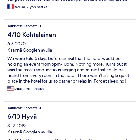
Badiaa, 7 yön matka
Tarkistettu arvostelu
4/10 Kohtalainen
6.3.2020
Käännä Googlen avulla
We were told 5 days before arrival that the hotel would be
holding an event from 6pm-10pm. Nothing more. Turns out it
was the most rambunctious singing and music that could be
heard from every room in the hotel. There wasn’t a single quiet
place in the hotel for us to gather or relax in. Forget sleeping!
Mike, 1 yön matka
Tarkistettu arvostelu
6/10 Hyvä
3.12.2019
Käännä Googlen avulla