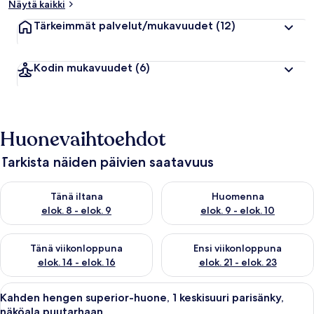
Näytä kaikki
Tärkeimmät palvelut/mukavuudet
(12)
Kodin mukavuudet
(6)
Huonevaihtoehdot
Tarkista näiden päivien saatavuus
Tarkista tämän illan saatavuus elok. 8 - elok. 9
Tarkista huomisen saatavuus el
Tänä iltana
Huomenna
elok. 8 - elok. 9
elok. 9 - elok. 10
Tarkista tämän viikonlopun saatavuus elok. 14 - elok. 16
Tarkista ensi viikonlopun saata
Tänä viikonloppuna
Ensi viikonloppuna
elok. 14 - elok. 16
elok. 21 - elok. 23
Avaa
Kahden hengen superior-huone, 1 keski
2
Kahden hengen superior-huone, 1 keskisuuri parisänky,
kaikki
näköala puutarhaan