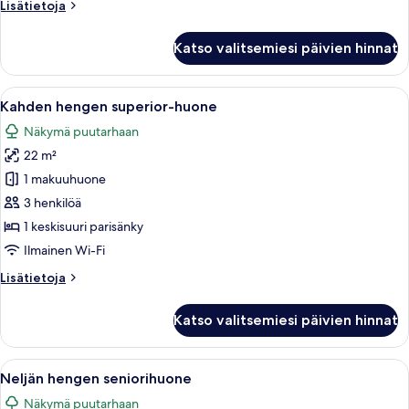
Lisätietoja
Lisätietoja
huoneesta
Kahden
Katso valitsemiesi päivien hinnat
hengen
standard-
huone
Avaa
Kahden hengen superior-huone | Ylelli
3
Kahden hengen superior-huone
kaikki
Näkymä puutarhaan
huonetyypin
22 m²
Kahden
hengen
1 makuuhuone
superior-
3 henkilöä
huone
1 keskisuuri parisänky
kuvat
Ilmainen Wi-Fi
Lisätietoja
Lisätietoja
huoneesta
Kahden
Katso valitsemiesi päivien hinnat
hengen
superior-
huone
Avaa
Neljän hengen seniorihuone | Ylelliset
3
Neljän hengen seniorihuone
kaikki
Näkymä puutarhaan