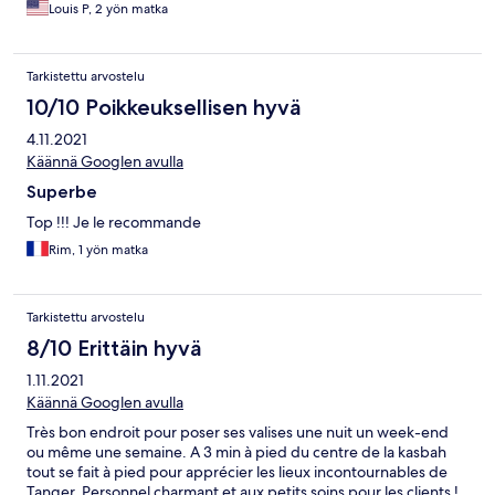
enjoyed a grilled steak dinner with two sauces, au poivre and
Louis P, 2 yön matka
mushroom. It is a beautiful place to stay. Staff and service were
amiable and helpful. It was a perfect choice.
Tarkistettu arvostelu
10/10 Poikkeuksellisen hyvä
4.11.2021
Käännä Googlen avulla
Superbe
Top !!! Je le recommande
Rim, 1 yön matka
Tarkistettu arvostelu
8/10 Erittäin hyvä
1.11.2021
Käännä Googlen avulla
Très bon endroit pour poser ses valises une nuit un week-end
ou même une semaine. A 3 min à pied du centre de la kasbah
tout se fait à pied pour apprécier les lieux incontournables de
Tanger. Personnel charmant et aux petits soins pour les clients !