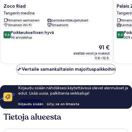
Zoco
Palais
Zoco Riad
Palais 
Riad
Zahia
Tangerin medina
Tangeri
Tangerin
Tangeri
Ilmainen aamiainen
Lentokenttäkuljetukset
Ilmain
medina
medina
Ilmainen Wi-Fi
Ilmastointi
Lentok
9.6
9.4
Poikkeuksellisen hyvä
Poik
9,6
9,4
kautta
kautta
96 arvostelua
309 
10,
10,
Hinta
91 €
Poikkeuksellisen
Poikkeuk
on
hyvä,
hyvä,
sisältää verot ja maksut
91 €
11.8.–12.8.
96
309
arvostelua
arvostel
Vertaile samankaltaisiin majoituspaikkoihin
Kirjaudu sisään nähdäksesi käytettävissä olevat alennukset ja
edut. Lisää uusia, palkitsevia seikkailuja!
Kirjaudu sisään
Liity, se on ilmaista
Tietoja alueesta