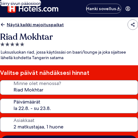
Siirry sivun pääosioon
Hanki sovellus
Näytä kaikki majoituspaikat
Riad Mokhtar
5.0
tähden
Luksusluokan riad, jossa käytössäsi on baari/lounge ja joka sijaitsee
majoituspaikka
lähellä kohdetta Tangerin satama
Valitse päivät nähdäksesi hinnat
Minne olet menossa?
Päivämäärät
Asiakkaat