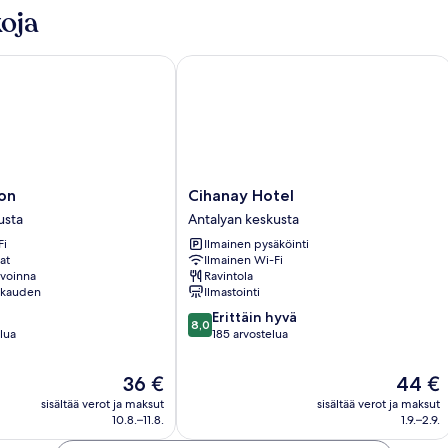
oja
Cihanay Hotel
Cihanay
yon
Cihanay Hotel
Hotel
usta
Antalyan keskusta
Antalyan
Fi
Ilmainen pysäköinti
keskusta
at
Ilmainen Wi-Fi
avoinna
Ravintola
okauden
Ilmastointi
8.0
Erittäin hyvä
8,0
kautta
lua
185 arvostelua
10,
Erittäin
Hinta
Hinta
36 €
44 €
hyvä,
on
on
sisältää verot ja maksut
sisältää verot ja maksut
185
36 €
44 €
10.8.–11.8.
1.9.–2.9.
arvostelua