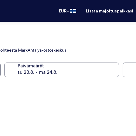
•
EUR
Listaa majoituspaikkasi
ä kohteesta MarkAntalya-ostoskeskus
Päivämäärät