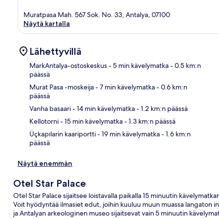
Muratpasa Mah. 567 Sok. No. 33, Antalya, 07100
Näytä kartalla
Lähettyvillä
MarkAntalya-ostoskeskus
- 5 min kävelymatka
- 0.5 km:n
päässä
Murat Pasa -moskeija
- 7 min kävelymatka
- 0.6 km:n
Kart
päässä
Vanha basaari
- 14 min kävelymatka
- 1.2 km:n päässä
Kellotorni
- 15 min kävelymatka
- 1.3 km:n päässä
Üçkapılarin kaariportti
- 19 min kävelymatka
- 1.6 km:n
päässä
Näytä enemmän
Otel Star Palace
Otel Star Palace sijaitsee loistavalla paikalla 15 minuutin kävelymat
Voit hyödyntää ilmasiet edut, joihin kuuluu muun muassa langaton inte
ja Antalyan arkeologinen museo sijaitsevat vain 5 minuutin kävelymat