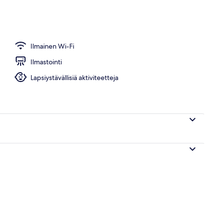
n perhehuone | Äänieristys, ilmainen Wi-Fi, vuodevaatteet
Ilmainen Wi-Fi
Ilmastointi
Lapsiystävällisiä aktiviteetteja