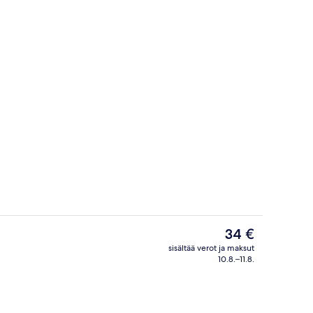
an julkisivu
Kokoustilat
Nykyinen
34 €
hinta
sisältää verot ja maksut
on
10.8.–11.8.
Ulkopuoli
34 €