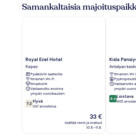
huone
Samankaltaisia majoituspaikk
(kaksi
sänkyä),
useita
Royal Ezel Hotel
Kisla Pansiyon
sänkyjä
Royal
Kisla
Royal Ezel Hotel
Kisla Pansi
Ezel
Pansiyon
Kepez
Antalyan kesk
Hotel
Antalyan
Pysäköinti saatavilla
Ilmainen Wi-
Kepez
keskusta
Ilmainen Wi-Fi
Pyykinpesutil
Ilmastointi
Vastaanotto 
Vastaanotto avoinna
ympäri vuor
ympäri vuorokauden
8.6
Loistava
8,6
7.2
Hyvä
kautta
405 arvoste
7,2
kautta
267 arvostelua
10,
10,
Loistava,
Hinta
33 €
Hyvä,
405
on
267
sisältää verot ja maksut
arvostelua
33 €
10.8.–11.8.
arvostelua