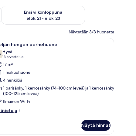
ok. 14 - elok. 16
Tarkista ensi viikonlopun saatavuus elok. 21 - elok. 23
Ensi viikonloppuna
elok. 21 - elok. 23
Näytetään 3/3 huonetta
vioitu ikkuna, ilmastointilaite ja verho.
vaa
Hotellihuone, jossa on puinen sängynpääty, kor
5
eljän hengen perhehuone
ikki
Hyvä
uonetyypin
2
7,2 kautta 10
(13
13 arvostelua
eljän
arvostelua)
17 m²
engen
1 makuuhuone
erhehuone
4 henkilöä
uvat
1 parisänky, 1 kerrossänky (74–100 cm leveä) ja 1 kerrossänky
(100–125 cm leveä)
Ilmainen Wi-Fi
sätietoja
sätietoja
oneesta
ljän
Näytä hinnat
engen
erhehuone