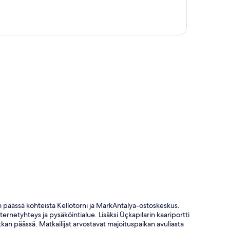
ta
kan päässä kohteista Kellotorni ja MarkAntalya-ostoskeskus.
rnetyhteys ja pysäköintialue. Lisäksi Üçkapılarin kaariportti
kan päässä. Matkailijat arvostavat majoituspaikan avuliasta