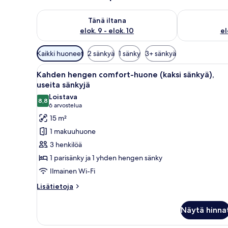
Tarkista tämän illan saatavuus elok. 9 - elok. 10
Tarkista huomi
Tänä iltana
elok. 9 - elok. 10
el
Huoneille
Kaikki huoneet
2 sänkyä
1 sänky
3+ sänkyä
saatavilla
Avaa
Hotellihuone, jossa on kaksi sän
olevia
4
Kahden hengen comfort-huone (kaksi sänkyä),
kaikki
suodattimia
useita sänkyjä
huonetyypin
Loistava
8,8
Kahden
8,8 kautta 10
(6
6 arvostelua
hengen
arvostelua)
15 m²
comfort-
1 makuuhuone
huone
3 henkilöä
(kaksi
1 parisänky ja 1 yhden hengen sänky
sänkyä),
Ilmainen Wi-Fi
useita
sänkyjä
Lisätietoja
Lisätietoja
huoneesta
kuvat
Kahden
Näytä hinna
hengen
comfort-