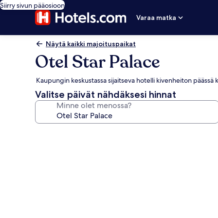
Siirry sivun pääosioon
Varaa matka
Näytä kaikki majoituspaikat
Otel Star Palace
Kaupungin keskustassa sijaitseva hotelli kivenheiton pääss
Valitse päivät nähdäksesi hinnat
Minne olet menossa?
Majoituspaikan
Otel
Star
Palace
valokuvagalleria