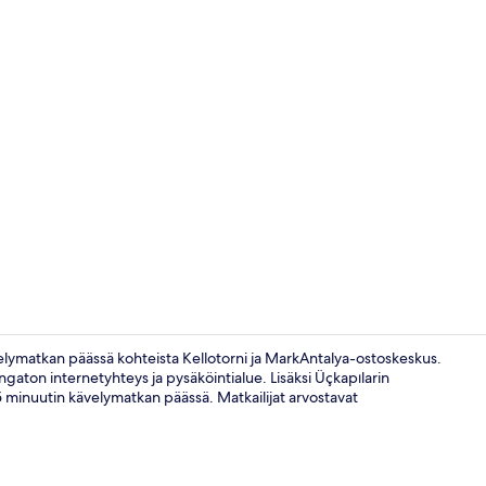
Majoituspaik
kävelymatkan päässä kohteista Kellotorni ja MarkAntalya-ostoskeskus.
gaton internetyhteys ja pysäköintialue. Lisäksi Üçkapılarin
 5 minuutin kävelymatkan päässä. Matkailijat arvostavat
Sisäänkäynti