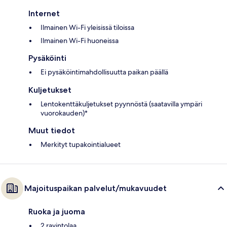
Internet
Ilmainen Wi-Fi yleisissä tiloissa
Ilmainen Wi-Fi huoneissa
Pysäköinti
Ei pysäköintimahdollisuutta paikan päällä
Kuljetukset
Lentokenttäkuljetukset pyynnöstä (saatavilla ympäri
vuorokauden)*
Muut tiedot
Merkityt tupakointialueet
Majoituspaikan palvelut/mukavuudet
Ruoka ja juoma
2 ravintolaa