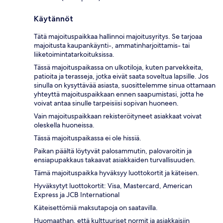
Käytännöt
Tätä majoituspaikkaa hallinnoi majoitusyritys. Se tarjoaa
majoitusta kaupankäynti-, ammatinharjoittamis- tai
liiketoimintatarkoituksissa.
Tässä majoituspaikassa on ulkotiloja, kuten parvekkeita,
patioita ja terasseja, jotka eivät saata soveltua lapsille. Jos
sinulla on kysyttävää asiasta, suosittelemme sinua ottamaan
yhteyttä majoituspaikkaan ennen saapumistasi, jotta he
voivat antaa sinulle tarpeisiisi sopivan huoneen.
Vain majoituspaikkaan rekisteröityneet asiakkaat voivat
oleskella huoneissa.
Tässä majoituspaikassa ei ole hissiä.
Paikan päältä löytyvät palosammutin, palovaroitin ja
ensiapupakkaus takaavat asiakkaiden turvallisuuden.
Tämä majoituspaikka hyväksyy luottokortit ja käteisen.
Hyväksytyt luottokortit: Visa, Mastercard, American
Express ja JCB International
Käteisettömiä maksutapoja on saatavilla.
Huomaathan, että kulttuuriset normit ja asiakkaisiin