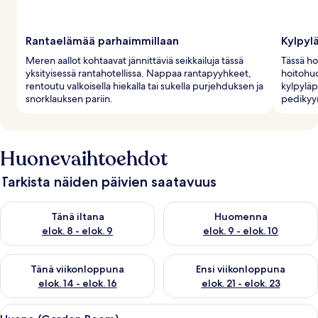
Rantaelämää parhaimmillaan
Kylpyl
Meren aallot kohtaavat jännittäviä seikkailuja tässä
Tässä ho
yksityisessä rantahotellissa. Nappaa rantapyyhkeet,
hoitohuon
rentoutu valkoisella hiekalla tai sukella purjehduksen ja
kylpyläp
snorklauksen pariin.
pedikyyr
Huonevaihtoehdot
Tarkista näiden päivien saatavuus
Tarkista tämän illan saatavuus elok. 8 - elok. 9
Tarkista huomisen saatavuus el
Tänä iltana
Huomenna
elok. 8 - elok. 9
elok. 9 - elok. 10
Tarkista tämän viikonlopun saatavuus elok. 14 - elok. 16
Tarkista ensi viikonlopun saata
Tänä viikonloppuna
Ensi viikonloppuna
elok. 14 - elok. 16
elok. 21 - elok. 23
Avaa
Hotellihuone, jossa on sänky, kylpytakk
4