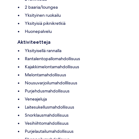
2 baaria/loungea
Yksityinen ruokailu
Yksityisiä piknikretkiä
Huonepalvelu
Aktiviteetteja
Yksityisellä rannalla
Rantalentopallomahdollisuus
Kajakkimelontamahdollisuus
Melontamahdollisuus
Nousuvarjoilumahdolllisuus
Purjehdusmahdollisuus
Veneajeluja
Laitesukellusmahdollisuus
Snorklausmahdollisuus
Vesihiihtomahdollisuus
Purjelautailumahdollisuus