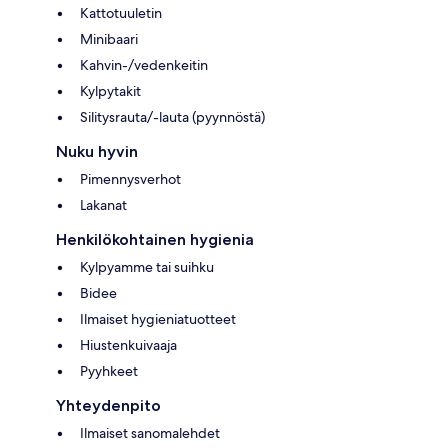
Kattotuuletin
Minibaari
Kahvin-/vedenkeitin
Kylpytakit
Silitysrauta/-lauta (pyynnöstä)
Nuku hyvin
Pimennysverhot
Lakanat
Henkilökohtainen hygienia
Kylpyamme tai suihku
Bidee
Ilmaiset hygieniatuotteet
Hiustenkuivaaja
Pyyhkeet
Yhteydenpito
Ilmaiset sanomalehdet