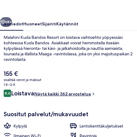
llinen
Seuraava
38+
Yleistiedot
Huoneet
Sijainti
Käytännöt
Malahini Kuda Bandos Resort on loistava vaihtoehto yöpyessäsi
kohteessa Kuda Bandos. Asiakkaat voivat hemmotella itseään
kylpylässä hieronta- tai käsi- ja jalkahoidoilla ja nauttia aamiaista,
lounasta ja illallista Maaga -ravintolassa, joka on yksi majoituspaikan 2
ravintolasta.
Nykyinen
155 €
hinta
sisältää verot ja maksut
on
1.9.–2.9.
Minibaari, tallelokero huoneessa, pime
155 €
Arvostelut
Loistava
8,6
Näytä kaikki 362 arvostelua
8,6 kautta 10.
Suositut palvelut/mukavuudet
Kylpylä
Lentokenttäkuljetukset
Ilmainen Wi-Fi
Ravintola