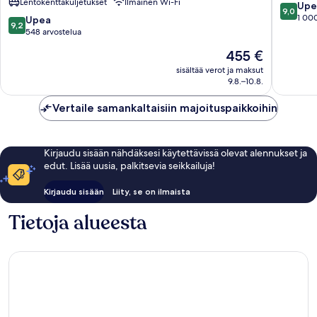
Lentokenttäkuljetukset
Ilmainen Wi-Fi
Inclusive
9.0
Upe
9,0
with
kautta
1 000
9.2
Upea
9,2
Free
10,
kautta
548 arvostelua
Transfers
Upea,
10,
Hinta
455 €
Ailafushi
1 000
Upea,
on
arvostel
548
sisältää verot ja maksut
455 €
9.8.–10.8.
arvostelua
Vertaile samankaltaisiin majoituspaikkoihin
Kirjaudu sisään nähdäksesi käytettävissä olevat alennukset ja
edut. Lisää uusia, palkitsevia seikkailuja!
Kirjaudu sisään
Liity, se on ilmaista
Tietoja alueesta