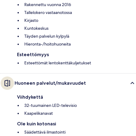
Rakennettu vuonna 2016
Tallelokero vastaanotossa
Kirjasto
Kuntokeskus
Täyden palvelun kylpylä
Hieronta-/hoitohuoneita
Esteettömyys
Esteettömät lentokenttäkuljetukset
Huoneen palvelut/mukavuudet
Viihdykettä
32-tuumainen LED-televisio
Kaapelikanavat
Ole kuin kotonasi
Säädettävä ilmastointi