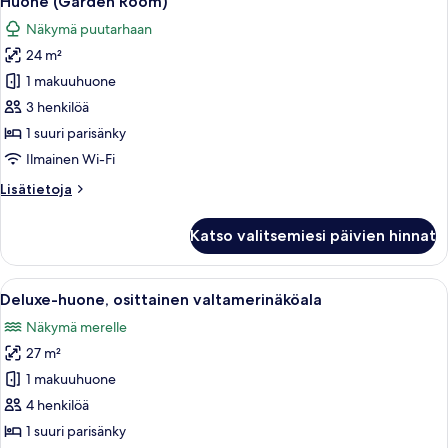
Huone (Garden Room)
kaikki
Näkymä puutarhaan
huonetyypin
24 m²
Huone
(Garden
1 makuuhuone
Room)
3 henkilöä
kuvat
1 suuri parisänky
Ilmainen Wi-Fi
Lisätietoja
Lisätietoja
huoneesta
Huone
Katso valitsemiesi päivien hinnat
(Garden
Room)
Avaa
Makuuhuoneessa on suuri sänky, ikkun
3
Deluxe-huone, osittainen valtamerinäköala
kaikki
Näkymä merelle
huonetyypin
27 m²
Deluxe-
huone,
1 makuuhuone
osittainen
4 henkilöä
valtamerinäköala
1 suuri parisänky