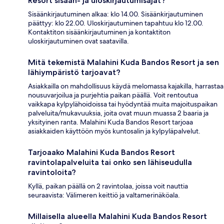
Resort sisään- ja uloskirjautumisajat?
Sisäänkirjautuminen alkaa: klo 14.00. Sisäänkirjautuminen
päättyy: klo 22.00. Uloskirjautuminen tapahtuu klo 12.00.
Kontaktiton sisäänkirjautuminen ja kontaktiton
uloskirjautuminen ovat saatavilla.
Mitä tekemistä Malahini Kuda Bandos Resort ja sen
lähiympäristö tarjoavat?
Asiakkailla on mahdollisuus käydä melomassa kajakilla, harrastaa
nousuvarjoilua ja purjehtia paikan päällä. Voit rentoutua
vaikkapa kylpylähoidoissa tai hyödyntää muita majoituspaikan
palveluita/mukavuuksia, joita ovat muun muassa 2 baaria ja
yksityinen ranta. Malahini Kuda Bandos Resort tarjoaa
asiakkaiden käyttöön myös kuntosalin ja kylpyläpalvelut.
Tarjoaako Malahini Kuda Bandos Resort
ravintolapalveluita tai onko sen lähiseudulla
ravintoloita?
Kyllä, paikan päällä on 2 ravintolaa, joissa voit nauttia
seuraavista: Välimeren keittiö ja valtamerinäköala.
Millaisella alueella Malahini Kuda Bandos Resort