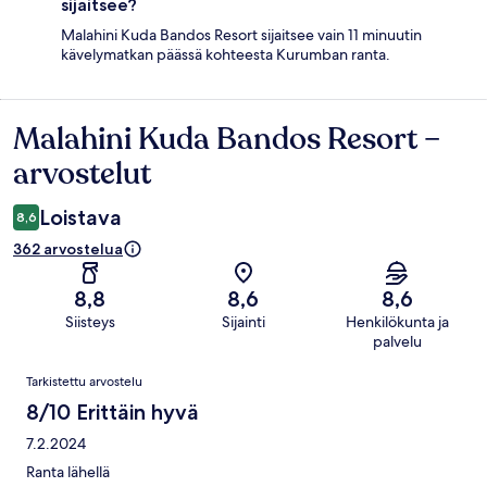
sijaitsee?
Malahini Kuda Bandos Resort sijaitsee vain 11 minuutin
kävelymatkan päässä kohteesta Kurumban ranta.
Malahini Kuda Bandos Resort –
Arvostelut
arvostelut
Loistava
8,6
362 arvostelua
8,8
8,6
8,6
Siisteys
Sijainti
Henkilökunta ja
palvelu
Arvostelut
Tarkistettu arvostelu
8/10 Erittäin hyvä
7.2.2024
Ranta lähellä