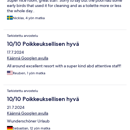
Super nice room, great staff. Sorry to say but the pool had some
early birds that used it for cleaning and as a toilette more or less
the whole day..
Nicklas, 4 yön matka
Tarkistettu arvostelu
10/10 Poikkeuksellisen hyvä
17.7.2024
Käännä Googlen avulla
All around excellent resort with a super kind abd attentive staff!
Reuben, 1 yön matka
Tarkistettu arvostelu
10/10 Poikkeuksellisen hyvä
21.7.2024
Käännä Googlen avulla
Wunderschöner Urlaub
Sebastian, 12 yön matka