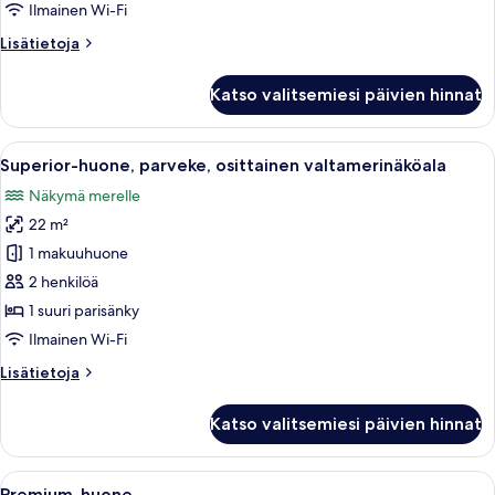
kuvat
Ilmainen Wi-Fi
Lisätietoja
Lisätietoja
huoneesta
Deluxe-
Katso valitsemiesi päivien hinnat
huone,
osittainen
valtamerinäköala
Avaa
Hotellihuone, jossa on sänky, ikkuna, 
4
Superior-huone, parveke, osittainen valtamerinäköala
kaikki
Näkymä merelle
huonetyypin
22 m²
Superior-
huone,
1 makuuhuone
parveke,
2 henkilöä
osittainen
1 suuri parisänky
valtamerinäköala
Ilmainen Wi-Fi
kuvat
Lisätietoja
Lisätietoja
huoneesta
Superior-
Katso valitsemiesi päivien hinnat
huone,
parveke,
osittainen
Avaa
Uima-altaan reunalla on talo, aurinkot
8
valtamerinäköala
Premium-huone