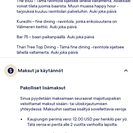
The Bluu - Tämä ravintola sijaitsee lähellä valtamerta. Asiakkaat
voivat tilata juomia baarista. Muun muassa happy hour -
tarjouksia kuuluu ravintolan palveluihin. Auki joka päivä
Kuredhi – fine dining -ravintola, jonka erikoisuutena on
Välimeren keittiö. Auki joka päivä
Bar 75 – baari paikanpäällä. Auki joka päivä
Thari Tree Top Dining - Tämä fine dining -ravintola sijaitsee
lähellä valtamerta. Auki joka päivä
Maksut ja käytännöt
Pakolliset lisämaksut
Sinua pyydetään maksamaan seuraavat majoituspaikan
veloittamat maksut sisään- tai uloskirjautumisen
yhteydessä. Maksuihin saattaa sisältyä sovellettavia veroja:
Kaupungin perimä vero: 12.00 USD per henkilö per yö.
Tätä veroa ei peritä alle 2 vuotta vanhoilta lapsilta.