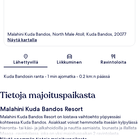
Malahini Kuda Bandos, North Male Atoll, Kuda Bandos, 20077
Näytä kartalla
Kartta
Lähettyvillä
Liikkuminen
Ravintoloita
Kuda Bandosin ranta
- 1 min ajomatka
- 0.2 km:n päässä
Tietoja majoituspaikasta
Malahini Kuda Bandos Resort
Malahini Kuda Bandos Resort on loistava vaihtoehto yöpyessäsi
kohteessa Kuda Bandos. Asiakkaat voivat hemmotella itseään kylpylässä
hieronta- tai käsi- ja jalkahoidoilla ja nauttia aamiaista, lounasta ja illallista
Maaga -ravintolassa, joka on yksi majoituspaikan 2 ravintolasta.
Näytä enemmän tietoja majoituspaikasta