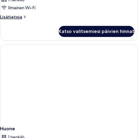
Ilmainen Wi-Fi
Lisätietoja
Lisätietoja
huoneesta
Huone
Katso valitsemiesi päivien hinnat
Huone
1 henkilö