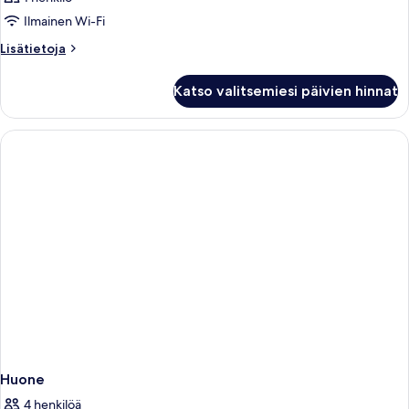
Ilmainen Wi-Fi
Lisätietoja
Lisätietoja
huoneesta
Huone
Katso valitsemiesi päivien hinnat
Huone
4 henkilöä