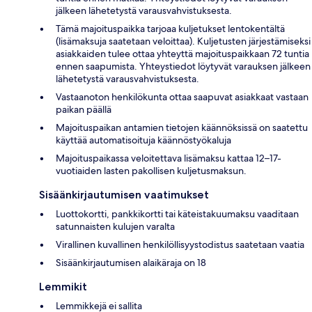
jälkeen lähetetystä varausvahvistuksesta.
Tämä majoituspaikka tarjoaa kuljetukset lentokentältä
(lisämaksuja saatetaan veloittaa). Kuljetusten järjestämiseksi
asiakkaiden tulee ottaa yhteyttä majoituspaikkaan 72 tuntia
ennen saapumista. Yhteystiedot löytyvät varauksen jälkeen
lähetetystä varausvahvistuksesta.
Vastaanoton henkilökunta ottaa saapuvat asiakkaat vastaan
paikan päällä
Majoituspaikan antamien tietojen käännöksissä on saatettu
käyttää automatisoituja käännöstyökaluja
Majoituspaikassa veloitettava lisämaksu kattaa 12–17-
vuotiaiden lasten pakollisen kuljetusmaksun.
Sisäänkirjautumisen vaatimukset
Luottokortti, pankkikortti tai käteistakuumaksu vaaditaan
satunnaisten kulujen varalta
Virallinen kuvallinen henkilöllisyystodistus saatetaan vaatia
Sisäänkirjautumisen alaikäraja on 18
Lemmikit
Lemmikkejä ei sallita