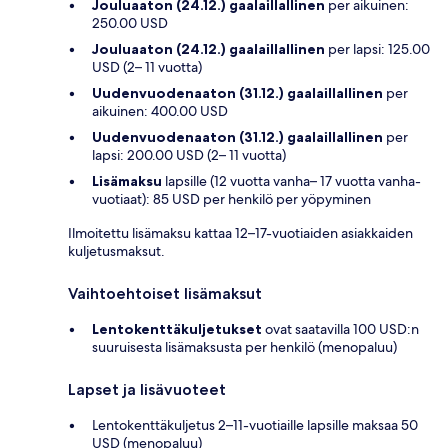
Jouluaaton (24.12.) gaalaillallinen
per aikuinen:
250.00 USD
Jouluaaton (24.12.) gaalaillallinen
per lapsi: 125.00
USD (2– 11 vuotta)
Uudenvuodenaaton (31.12.) gaalaillallinen
per
aikuinen: 400.00 USD
Uudenvuodenaaton (31.12.) gaalaillallinen
per
lapsi: 200.00 USD (2– 11 vuotta)
Lisämaksu
lapsille (12 vuotta vanha– 17 vuotta vanha-
vuotiaat): 85 USD per henkilö per yöpyminen
Ilmoitettu lisämaksu kattaa 12–17-vuotiaiden asiakkaiden
kuljetusmaksut.
Vaihtoehtoiset lisämaksut
Lentokenttäkuljetukset
ovat saatavilla 100 USD:n
suuruisesta lisämaksusta per henkilö (menopaluu)
Lapset ja lisävuoteet
Lentokenttäkuljetus 2–11-vuotiaille lapsille maksaa 50
USD (menopaluu)