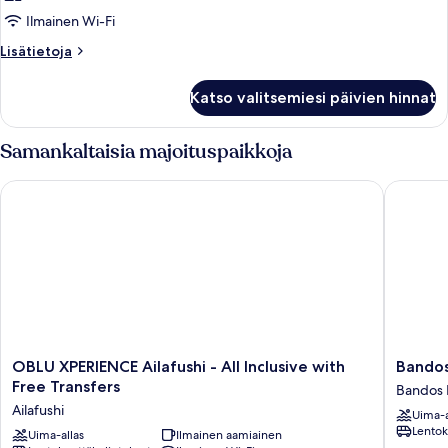
Ilmainen Wi-Fi
Lisätietoja
Lisätietoja
huoneesta
Huone
Katso valitsemiesi päivien hinnat
Samankaltaisia majoituspaikkoja
OBLU XPERIENCE Ailafushi - All Inclusive with Free Transfers
Bandos 
OBLU
Bandos
OBLU XPERIENCE Ailafushi - All Inclusive with
Bandos
XPERIENCE
Maldive
Free Transfers
Bandos 
Ailafushi
Bandos
Ailafushi
Uima-a
-
Island
Lentok
All
Uima-allas
Ilmainen aamiainen