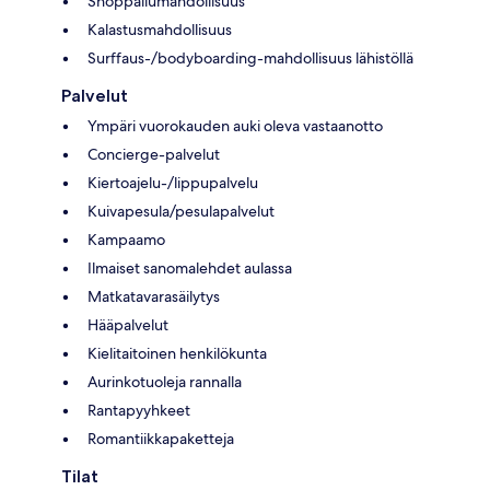
Shoppailumahdollisuus
Kalastusmahdollisuus
Surffaus-/bodyboarding-mahdollisuus lähistöllä
Palvelut
Ympäri vuorokauden auki oleva vastaanotto
Concierge-palvelut
Kiertoajelu-/lippupalvelu
Kuivapesula/pesulapalvelut
Kampaamo
Ilmaiset sanomalehdet aulassa
Matkatavarasäilytys
Hääpalvelut
Kielitaitoinen henkilökunta
Aurinkotuoleja rannalla
Rantapyyhkeet
Romantiikkapaketteja
Tilat