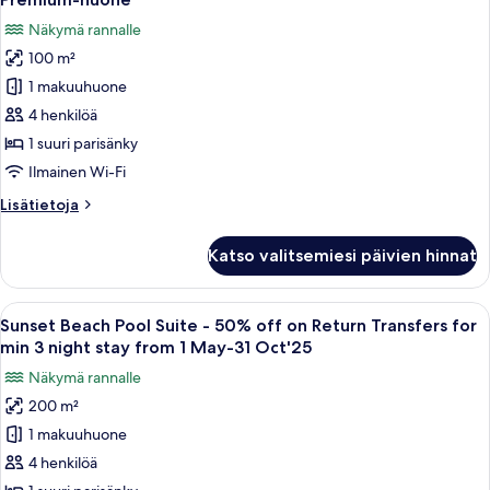
kaikki
Näkymä rannalle
huonetyypin
100 m²
Premium-
huone
1 makuuhuone
kuvat
4 henkilöä
1 suuri parisänky
Ilmainen Wi-Fi
Lisätietoja
Lisätietoja
huoneesta
Premium-
Katso valitsemiesi päivien hinnat
huone
Avaa
Tilava makuuhuone, jossa on suuri sän
6
Sunset Beach Pool Suite - 50% off on Return Transfers for
kaikki
min 3 night stay from 1 May-31 Oct'25
huonetyypin
Näkymä rannalle
Sunset
200 m²
Beach
1 makuuhuone
Pool
Suite
4 henkilöä
-