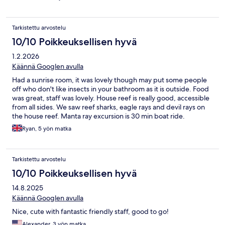
Tarkistettu arvostelu
10/10 Poikkeuksellisen hyvä
1.2.2026
Käännä Googlen avulla
Had a sunrise room, it was lovely though may put some people
off who don't like insects in your bathroom as it is outside. Food
was great, staff was lovely. House reef is really good, accessible
from all sides. We saw reef sharks, eagle rays and devil rays on
the house reef. Manta ray excursion is 30 min boat ride.
Ryan, 5 yön matka
Tarkistettu arvostelu
10/10 Poikkeuksellisen hyvä
14.8.2025
Käännä Googlen avulla
Nice, cute with fantastic friendly staff, good to go!
Alexander, 3 yön matka