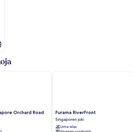
t
oja
ore Orchard Road
Furama RiverFront
Furama
apore Orchard Road
Furama RiverFront
RiverFront
Singaporen joki
Singaporen
Uima-allas
joki
Fi
Ilmainen pysäköinti