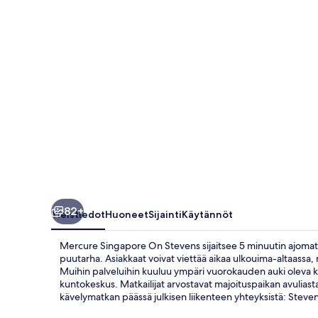
82+
Yleistiedot
Huoneet
Sijainti
Käytännöt
Mercure Singapore On Stevens sijaitsee 5 minuutin ajomat
puutarha. Asiakkaat voivat viettää aikaa ulkouima-altaassa, na
Muihin palveluihin kuuluu ympäri vuorokauden auki oleva 
kuntokeskus. Matkailijat arvostavat majoituspaikan avuliasta
kävelymatkan päässä julkisen liikenteen yhteyksistä: Steve