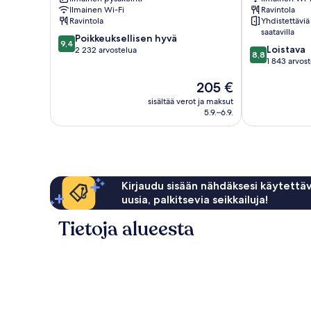
Singaporen
Orchard
Ilmainen Wi-Fi
Ravintola
keskusta
Ravintola
Yhdistettäviä
saatavilla
9.4
Poikkeuksellisen hyvä
9,4
8.8
Loistava
kautta
2 232 arvostelua
8,8
kautta
1 843 arvos
10,
10,
Poikkeuksellisen
Hinta
205 €
Loistava,
hyvä,
on
1 843
2 232
sisältää verot ja maksut
205 €
arvostelua
arvostelua
5.9.–6.9.
Kirjaudu sisään nähdäksesi käytettäv
uusia, palkitsevia seikkailuja!
Tietoja alueesta