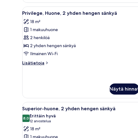
deluxe-
huone,
Avaa
Hotellihuone, jossa on kaksi sä
5
1
Privilege, Huone, 2 yhden hengen sänkyä
kaikki
parisänky
18 m²
huonetyypin
1 makuuhuone
Privilege,
Huone,
2 henkilöä
2
2 yhden hengen sänkyä
yhden
Ilmainen Wi-Fi
hengen
Lisätietoja
Lisätietoja
sänkyä
huoneesta
kuvat
Privilege,
Huone,
2
Näytä hinna
yhden
hengen
sänkyä
Avaa
Hotellihuone, jossa on kaksi sä
5
Superior-huone, 2 yhden hengen sänkyä
kaikki
Erittäin hyvä
huonetyypin
8,0
8,0 kautta 10
(12
12 arvostelua
Superior-
arvostelua)
18 m²
huone,
1 makuuhuone