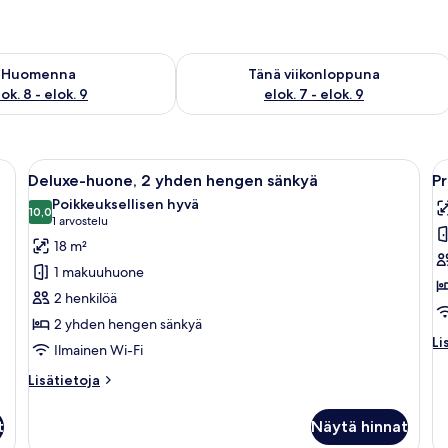
sen saatavuus elok. 8 - elok. 9
Tarkista tämän viikonlopun saatavuus e
Huomenna
Tänä viikonloppuna
ok. 8 - elok. 9
elok. 7 - elok. 9
ky, televisio, lamppu ja koristeellinen seinäelementti.
Avaa
Hotellihuone, jossa on kaksi sänkyä, se
A
5
Deluxe-huone, 2 yhden hengen sänkyä
Pr
kaikki
ka
Poikkeuksellisen hyvä
huonetyypin
10,0
h
10,0 kautta 10
(1
1 arvostelu
Deluxe-
Pr
arvostelu)
18 m²
huone,
K
1 makuuhuone
2
h
2 henkilöä
yhden
h
2 yhden hengen sänkyä
hengen
1
Li
Li
Ilmainen Wi-Fi
sänkyä
s
hu
kuvat
p
Pr
Lisätietoja
Lisätietoja
K
huoneesta
k
h
Deluxe-
t
Näytä hinnat
hu
huone,