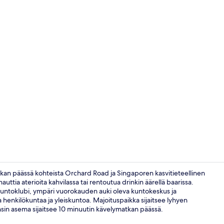
Tallelokero 
kan päässä kohteista Orchard Road ja Singaporen kasvitieteellinen
uttia aterioita kahvilassa tai rentoutua drinkin äärellä baarissa.
kuntoklubi, ympäri vuorokauden auki oleva kuntokeskus ja
Sekalaista
 henkilökuntaa ja yleiskuntoa. Majoituspaikka sijaitsee lyhyen
nsin asema sijaitsee 10 minuutin kävelymatkan päässä.