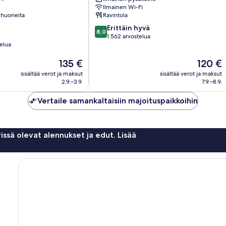
Ilmainen Wi-Fi
 huoneita
Ravintola
8.0
Erittäin hyvä
8,0
kautta
1 562 arvostelua
telua
10,
Erittäin
Hinta
Hinta
135 €
120 €
hyvä,
on
on
1 562
sisältää verot ja maksut
sisältää verot ja maksut
135 €
120 €
arvostelua
2.9.–3.9.
7.9.–8.9.
Vertaile samankaltaisiin majoituspaikkoihin
issä olevat alennukset ja edut. Lisää