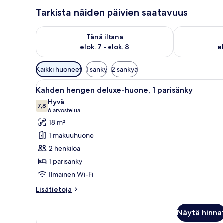
Tarkista näiden päivien saatavuus
Tarkista tämän illan saatavuus elok. 7 - elok. 8
Tarkista huomi
Tänä iltana
elok. 7 - elok. 8
el
Huoneille
Kaikki huoneet
1 sänky
2 sänkyä
saatavilla
Avaa
Hotellihuone, jossa on suuri sän
olevia
9
Kahden hengen deluxe-huone, 1 parisänky
kaikki
suodattimia
Hyvä
huonetyypin
7,8
7,8 kautta 10
(6
6 arvostelua
Kahden
arvostelua)
18 m²
hengen
1 makuuhuone
deluxe-
2 henkilöä
huone,
1 parisänky
1
Ilmainen Wi-Fi
parisänky
kuvat
Lisätietoja
Lisätietoja
huoneesta
Kahden
Näytä hinna
hengen