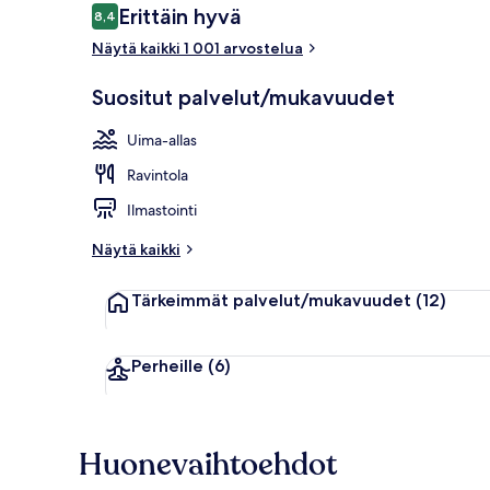
Arvostelut
Erittäin hyvä
8,4
8,4 kautta 10.
Näytä kaikki 1 001 arvostelua
Ulkopuoli
Suositut palvelut/mukavuudet
Uima-allas
Ravintola
Ilmastointi
Näytä kaikki
Tärkeimmät palvelut/mukavuudet
(12)
Perheille
(6)
Huonevaihtoehdot