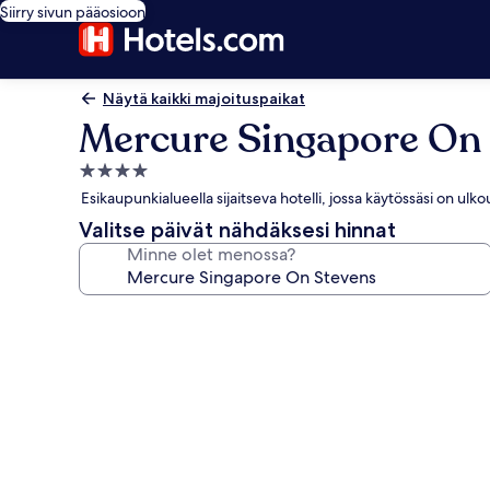
Siirry sivun pääosioon
Näytä kaikki majoituspaikat
Mercure Singapore On
4.0
tähden
Esikaupunkialueella sijaitseva hotelli, jossa käytössäsi on ul
majoituspaikka
Valitse päivät nähdäksesi hinnat
Minne olet menossa?
Majoituspaikan
Mercure
Singapore
On
Stevens
valokuvagalleria