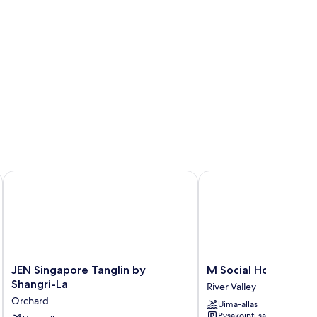
JEN Singapore Tanglin by Shangri-La
M Social Hotel Singap
JEN
M
JEN Singapore Tanglin by
M Social Hotel Sing
Singapore
Social
Shangri-La
River Valley
Tanglin
Hotel
Orchard
Uima-allas
by
Singapore
Pysäköinti saatavilla