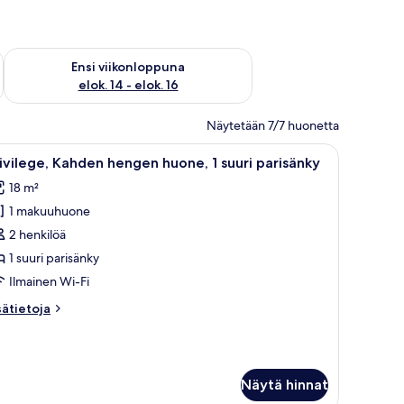
lok. 7 - elok. 9
Tarkista ensi viikonlopun saatavuus elok. 14 - elok. 16
Ensi viikonloppuna
elok. 14 - elok. 16
Näytetään 7/7 huonetta
inälle asennettu televisio, lamppu ja koristeellinen seinäpaneeli.
vaa
Hotellihuone, jossa on suuri sänky, sohva, pi
10
ivilege, Kahden hengen huone, 1 suuri parisänky
ikki
18 m²
uonetyypin
1 makuuhuone
ivilege,
ahden
2 henkilöä
engen
1 suuri parisänky
uone,
Ilmainen Wi-Fi
sätietoja
sätietoja
uuri
oneesta
arisänky
ivilege,
ahden
uvat
engen
Näytä hinnat
one,