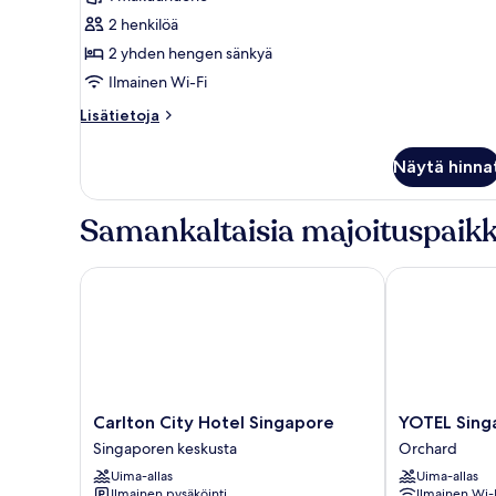
2
2 henkilöä
yhden
2 yhden hengen sänkyä
hengen
Ilmainen Wi-Fi
sänkyä
kuvat
Lisätietoja
Lisätietoja
huoneesta
Superior-
Näytä hinna
huone,
2
yhden
Samankaltaisia majoituspaikk
hengen
sänkyä
Carlton City Hotel Singapore
YOTEL Singap
Carlton
YOTEL
Carlton City Hotel Singapore
YOTEL Sing
City
Singapore
Singaporen keskusta
Orchard
Hotel
Orchard
Uima-allas
Uima-allas
Singapore
Road
Ilmainen pysäköinti
Ilmainen Wi-