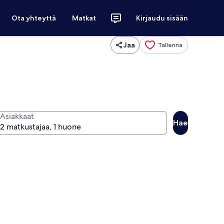
Ota yhteyttä
Matkat
Kirjaudu sisään
Jaa
Tallenna
Asiakkaat
Hae