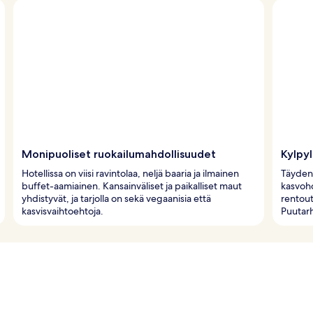
Monipuoliset ruokailumahdollisuudet
Kylpyl
Hotellissa on viisi ravintolaa, neljä baaria ja ilmainen
Täyden 
buffet-aamiainen. Kansainväliset ja paikalliset maut
kasvoho
yhdistyvät, ja tarjolla on sekä vegaanisia että
rentout
kasvisvaihtoehtoja.
Puutarh