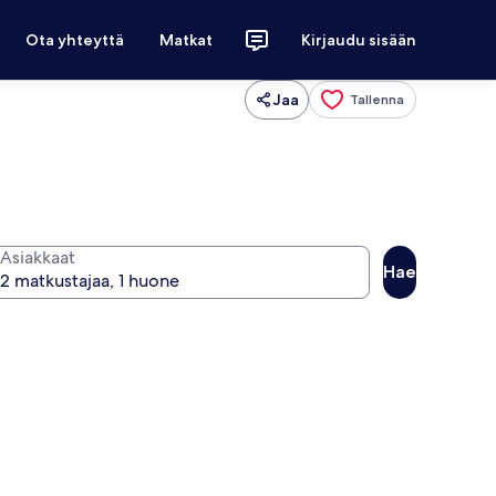
Ota yhteyttä
Matkat
Kirjaudu sisään
Jaa
Tallenna
Asiakkaat
Hae