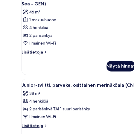
kaikki
merinäköala
Sea - GEN)
(GEN)
huonetyypin
46 m²
Superior-
1 makuuhuone
sviitti,
4 henkilöä
merinäköala
(Superior
2 parisänkyä
Junior
Ilmainen Wi-Fi
Suite
Lisätietoja
Lisätietoja
Sea
huoneesta
-
Superior-
Näytä hinna
sviitti,
GEN)
merinäköala
kuvat
(Superior
Avaa
Hotellihuone, jossa on suuri sän
4
Junior
Junior-sviitti, parveke, osittainen merinäköala (CN
kaikki
Suite
38 m²
Sea
huonetyypin
-
4 henkilöä
Junior-
GEN)
sviitti,
2 parisänkyä TAI 1 suuri parisänky
parveke,
Ilmainen Wi-Fi
osittainen
Lisätietoja
Lisätietoja
merinäköala
huoneesta