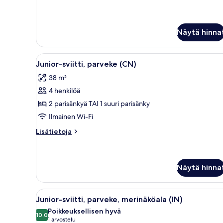
(CN)
Junior-
sviitti,
kuvat
parveke,
osittainen
Näytä hinna
merinäköala
(CN)
Avaa
Hotellihuone, jossa on kaksi s
4
Junior-sviitti, parveke (CN)
kaikki
38 m²
huonetyypin
4 henkilöä
Junior-
sviitti,
2 parisänkyä TAI 1 suuri parisänky
parveke
Ilmainen Wi-Fi
(CN)
Lisätietoja
Lisätietoja
kuvat
huoneesta
Junior-
sviitti,
parveke
Näytä hinna
(CN)
Avaa
Hotellihuone, jossa on kaksi sä
5
Junior-sviitti, parveke, merinäköala (IN)
kaikki
Poikkeuksellisen hyvä
huonetyypin
10,0
10,0 kautta 10
(1
1 arvostelu