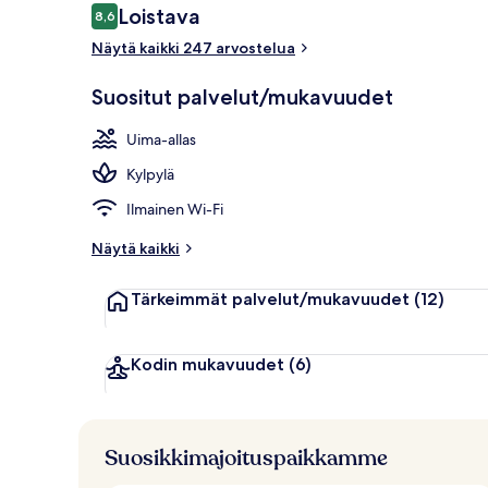
Arvostelut
Loistava
8,6
8,6 kautta 10.
Näytä kaikki 247 arvostelua
3 ulkouima-al
Suositut palvelut/mukavuudet
Uima-allas
Kylpylä
Ilmainen Wi-Fi
Näytä kaikki
Tärkeimmät palvelut/mukavuudet
(12)
Kodin mukavuudet
(6)
Suosikkimajoituspaikkamme