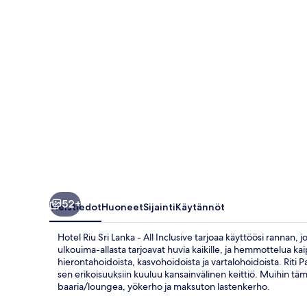
All
Inclusive
valokuvagalleria
52+
Yleistiedot
Huoneet
Sijainti
Käytännöt
Hotel Riu Sri Lanka - All Inclusive tarjoaa käyttöösi rannan, j
ulkouima-allasta tarjoavat huvia kaikille, ja hemmottelua kai
hierontahoidoista, kasvohoidoista ja vartalohoidoista. Riti Pan
sen erikoisuuksiin kuuluu kansainvälinen keittiö. Muihin t
baaria/loungea, yökerho ja maksuton lastenkerho.