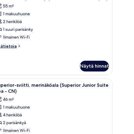
ikki
55 m²
uonetyypin
1 makuuhuone
iitti,
2 henkilöä
uuri
1 suuri parisänky
arisänky,
Ilmainen Wi-Fi
arveke,
sätietoja
sätietoja
erinäköala
oneesta
CN)
itti,
uvat
Näytä hinnat
uri
risänky,
rveke,
totuuletin, televisio ja työpöytä tuolilla.
vaa
Hotellihuone, jossa on kaksi sänkyä, televisio, 
rinäköala
4
perior-sviitti, merinäköala (Superior Junior Suite
ikki
N)
a - CN)
uonetyypin
46 m²
uperior-
1 makuuhuone
iitti,
4 henkilöä
erinäköala
Superior
2 parisänkyä
unior
Ilmainen Wi-Fi