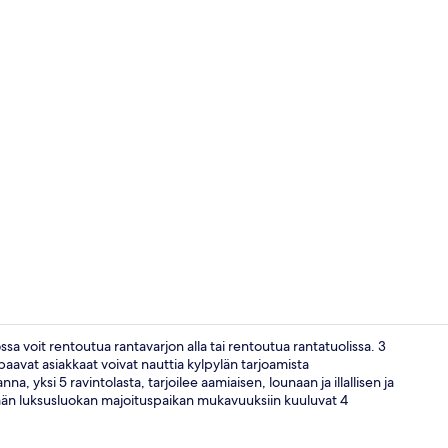
Ilmakuva
ossa voit rentoutua rantavarjon alla tai rentoutua rantatuolissa. 3
paavat asiakkaat voivat nauttia kylpylän tarjoamista
na, yksi 5 ravintolasta, tarjoilee aamiaisen, lounaan ja illallisen ja
Minibaari, ta
ämän luksusluokan majoituspaikan mukavuuksiin kuuluvat 4