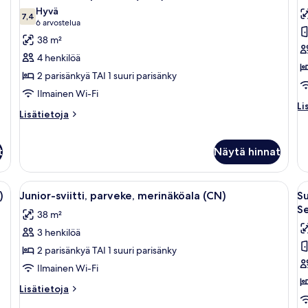
kaikki
ka
Hyvä
huonetyypin
7,4
h
7,4 kautta 10
(6
6 arvostelua
Junior-
Sv
arvostelua)
38 m²
sviitti,
1
4 henkilöä
parveke
s
2 parisänkyä TAI 1 suuri parisänky
(GEN)
p
Ilmainen Wi-Fi
kuvat
p
Li
Li
m
Lisätietoja
Lisätietoja
hu
huoneesta
(
Svi
Junior-
1
k
sviitti,
t
Näytä hinnat
su
parveke
pa
(GEN)
pa
ky, kattotuuletin, televisio ja piano.
Avaa
Hotellihuone, jossa on kaksi sänkyä, kat
A
me
5
)
Junior-sviitti, parveke, merinäköala (CN)
Su
kaikki
ka
(C
Se
38 m²
huonetyypin
h
3 henkilöä
Junior-
S
sviitti,
sv
2 parisänkyä TAI 1 suuri parisänky
parveke,
m
Ilmainen Wi-Fi
merinäköala
(
Lisätietoja
Lisätietoja
(CN)
J
huoneesta