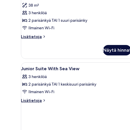
Junior-
arvostelu)
38 m²
sviitti,
3 henkilöä
parveke,
2 parisänkyä TAI 1 suuri parisänky
merinäköala
Ilmainen Wi-Fi
(IN)
kuvat
Lisätietoja
Lisätietoja
huoneesta
Junior-
Näytä hinna
sviitti,
parveke,
merinäköala
Avaa
Minibaari, tallelokero huoneess
1
(IN)
Junior Suite With Sea View
kaikki
3 henkilöä
huonetyypin
2 parisänkyä TAI 1 keskisuuri parisänky
Junior
Suite
Ilmainen Wi-Fi
With
Lisätietoja
Lisätietoja
Sea
huoneesta
Junior
View
Suite
kuvat
With
Sea