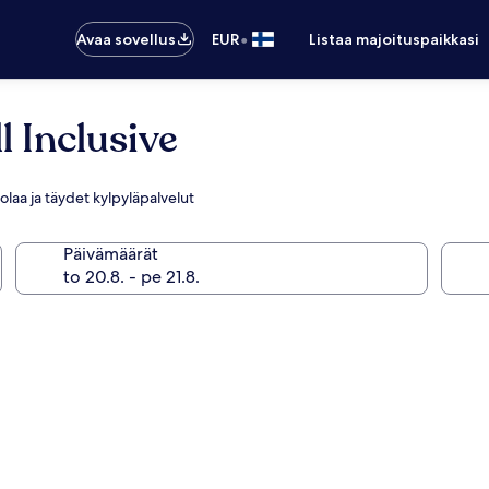
•
Avaa sovellus
EUR
Listaa majoituspaikkasi
l Inclusive
tolaa ja täydet kylpyläpalvelut
Päivämäärät