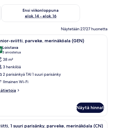
lok. 7 - elok. 9
Tarkista ensi viikonlopun saatavuus elok. 14 - elok. 16
Ensi viikonloppuna
elok. 14 - elok. 16
Näytetään 27/27 huonetta
otuuletin, televisio ja piano.
vaa
Hotellihuone, jossa on kaksi sänkyä, kattotuulet
5
nior-sviitti, parveke, merinäköala (GEN)
ikki
Loistava
uonetyypin
8
8,8 kautta 10
(3
3 arvostelua
unior-
arvostelua)
38 m²
iitti,
3 henkilöä
arveke,
2 parisänkyä TAI 1 suuri parisänky
erinäköala
Ilmainen Wi-Fi
GEN)
uvat
sätietoja
sätietoja
oneesta
nior-
itti,
Näytä hinnat
rveke,
rinäköala
EN)
attotuuletin, työpöytä ja näkymä ulos.
vaa
Hotellihuone, jossa on sänky, työpöytä, televi
4
iitti, 1 suuri parisänky, parveke, merinäköala (CN)