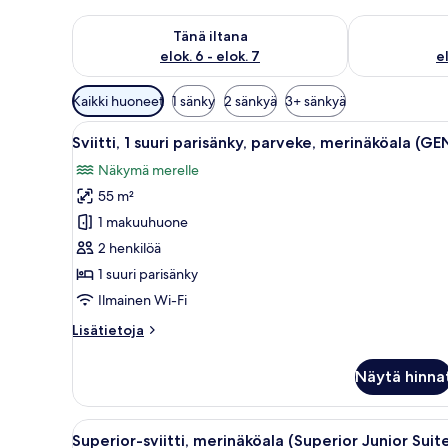
Tarkista tämän illan saatavuus elok. 6 - elok. 7
Tarkista huomi
Tänä iltana
elok. 6 - elok. 7
el
Huoneille
Kaikki huoneet
1 sänky
2 sänkyä
3+ sänkyä
saatavilla
Avaa
Hotellihuone, jossa on sänky, t
olevia
4
Sviitti, 1 suuri parisänky, parveke, merinäköala (GE
kaikki
suodattimia
Näkymä merelle
huonetyypin
55 m²
Sviitti,
1
1 makuuhuone
suuri
2 henkilöä
parisänky,
1 suuri parisänky
parveke,
Ilmainen Wi-Fi
merinäköala
Lisätietoja
Lisätietoja
(GEN)
huoneesta
kuvat
Sviitti,
Näytä hinna
1
suuri
parisänky,
Avaa
Hotellihuone, jossa on kaksi sän
4
parveke,
Superior-sviitti, merinäköala (Superior Junior Suit