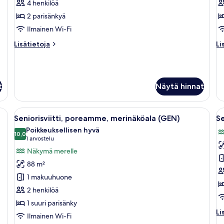
4 henkilöä
Junior-
J
sviitti,
sv
2 parisänkyä
merinäköala
p
Ilmainen Wi-Fi
(Superior,
(I
Lisätietoja
Li
Lisätietoja
Li
IN)
k
huoneesta
hu
kuvat
Junior-
Ju
sviitti,
svi
merinäköala
pa
t
Näytä hinnat
(Superior,
(I
IN)
a, silitysrauta/-lauta
Avaa
Hotellihuone, jossa on suuri sänky, ka
A
6
Seniorisviitti, poreamme, merinäköala (GEN)
Se
kaikki
ka
Poikkeuksellisen hyvä
huonetyypin
10,0
h
10,0 kautta 10
(1
1 arvostelu
Seniorisviitti,
Se
arvostelu)
Näkymä merelle
poreamme,
p
88 m²
merinäköala
m
1 makuuhuone
(GEN)
(
2 henkilöä
kuvat
k
1 suuri parisänky
Li
Li
Ilmainen Wi-Fi
hu