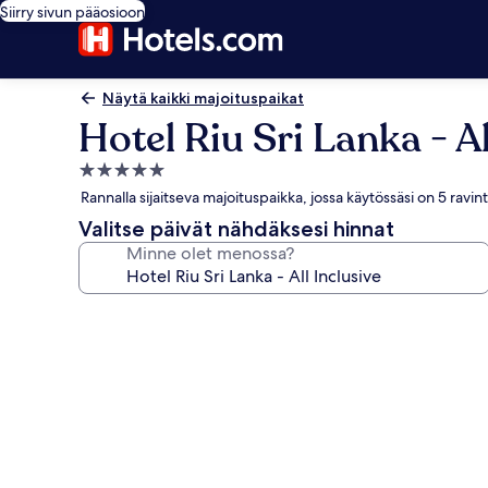
Siirry sivun pääosioon
Näytä kaikki majoituspaikat
Hotel Riu Sri Lanka - Al
5.0
tähden
Rannalla sijaitseva majoituspaikka, jossa käytössäsi on 5 ravin
majoituspaikka
Valitse päivät nähdäksesi hinnat
Minne olet menossa?
Majoituspaikan
Hotel
Riu
Sri
Lanka
-