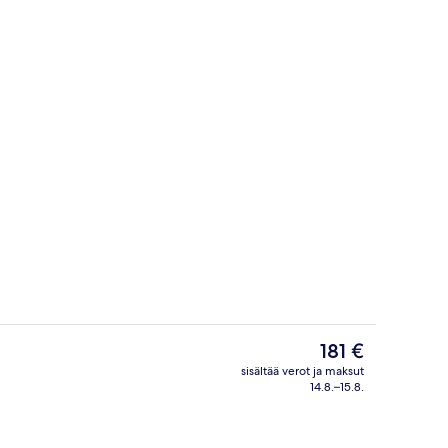
Näkymä huoneesta
Nykyinen
181 €
hinta
sisältää verot ja maksut
on
14.8.–15.8.
llelokero huoneessa, silitysrauta/-lauta
Ilmakuva
181 €