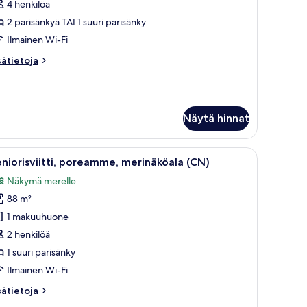
4 henkilöä
unior-
iitti,
2 parisänkyä TAI 1 suuri parisänky
arveke
Ilmainen Wi-Fi
N)
sätietoja
sätietoja
uvat
oneesta
nior-
itti,
rveke
Näytä hinnat
N)
ttotuuletin, televisio, työpöytä ja liukuoven kautta avautuva näkymä merelle
vaa
Hotellihuone, jossa on suuri sänky, kattotuul
6
niorisviitti, poreamme, merinäköala (CN)
ikki
Näkymä merelle
uonetyypin
88 m²
niorisviitti,
oreamme,
1 makuuhuone
erinäköala
2 henkilöä
CN)
1 suuri parisänky
uvat
Ilmainen Wi-Fi
sätietoja
sätietoja
oneesta