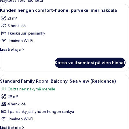
Näytetään 8/8 huonetta
suodattimia
Avaa
Moderni hotellihuone, jossa on suuri
6
Kahden hengen comfort-huone, parveke, merinäköala
kaikki
21 m²
huonetyypin
3 henkilöä
Kahden
hengen
1 keskisuuri parisänky
comfort-
Ilmainen Wi-Fi
huone,
Lisätietoja
Lisätietoja
parveke,
huoneesta
merinäköala
Kahden
Katso valitsemiesi päivien hinnat
hengen
kuvat
comfort-
huone,
Avaa
Hotellihuone, jossa on kaksi sänkyä, t
5
parveke,
Standard Family Room, Balcony, Sea view (Residence)
kaikki
merinäköala
Osittainen näkymä merelle
huonetyypin
29 m²
Standard
Family
4 henkilöä
Room,
1 parisänky ja 2 yhden hengen sänkyä
Balcony,
Ilmainen Wi-Fi
Sea
Lisätietoja
Lisätietoja