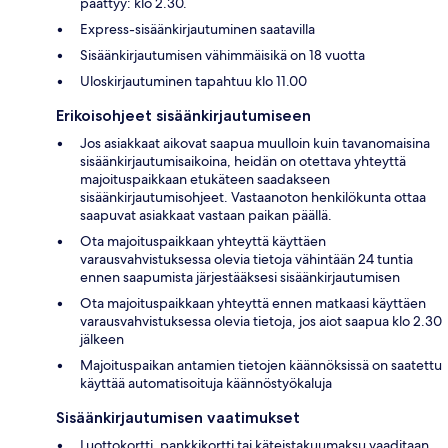
päättyy: klo 2.30.
Express-sisäänkirjautuminen saatavilla
Sisäänkirjautumisen vähimmäisikä on 18 vuotta
Uloskirjautuminen tapahtuu klo 11.00
Erikoisohjeet sisäänkirjautumiseen
Jos asiakkaat aikovat saapua muulloin kuin tavanomaisina
sisäänkirjautumisaikoina, heidän on otettava yhteyttä
majoituspaikkaan etukäteen saadakseen
sisäänkirjautumisohjeet. Vastaanoton henkilökunta ottaa
saapuvat asiakkaat vastaan paikan päällä.
Ota majoituspaikkaan yhteyttä käyttäen
varausvahvistuksessa olevia tietoja vähintään 24 tuntia
ennen saapumista järjestääksesi sisäänkirjautumisen
Ota majoituspaikkaan yhteyttä ennen matkaasi käyttäen
varausvahvistuksessa olevia tietoja, jos aiot saapua klo 2.30
jälkeen
Majoituspaikan antamien tietojen käännöksissä on saatettu
käyttää automatisoituja käännöstyökaluja
Sisäänkirjautumisen vaatimukset
Luottokortti, pankkikortti tai käteistakuumaksu vaaditaan