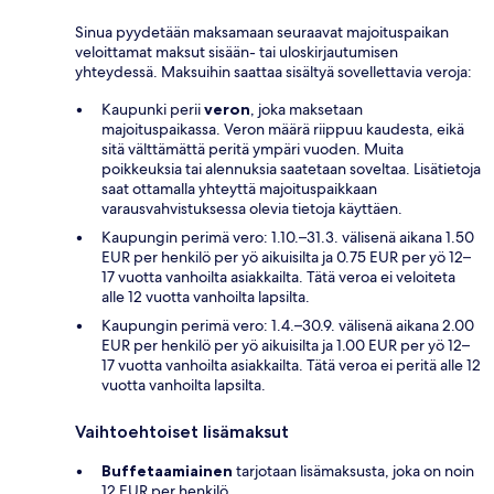
Sinua pyydetään maksamaan seuraavat majoituspaikan
veloittamat maksut sisään- tai uloskirjautumisen
yhteydessä. Maksuihin saattaa sisältyä sovellettavia veroja:
Kaupunki perii
veron
, joka maksetaan
majoituspaikassa. Veron määrä riippuu kaudesta, eikä
sitä välttämättä peritä ympäri vuoden. Muita
poikkeuksia tai alennuksia saatetaan soveltaa. Lisätietoja
saat ottamalla yhteyttä majoituspaikkaan
varausvahvistuksessa olevia tietoja käyttäen.
Kaupungin perimä vero: 1.10.–31.3. välisenä aikana 1.50
EUR per henkilö per yö aikuisilta ja 0.75 EUR per yö 12–
17 vuotta vanhoilta asiakkailta. Tätä veroa ei veloiteta
alle 12 vuotta vanhoilta lapsilta.
Kaupungin perimä vero: 1.4.–30.9. välisenä aikana 2.00
EUR per henkilö per yö aikuisilta ja 1.00 EUR per yö 12–
17 vuotta vanhoilta asiakkailta. Tätä veroa ei peritä alle 12
vuotta vanhoilta lapsilta.
Vaihtoehtoiset lisämaksut
Buffetaamiainen
tarjotaan lisämaksusta, joka on noin
12 EUR per henkilö