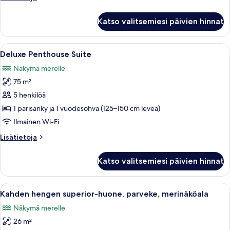
view
huoneesta
(Residence)
Standard
Katso valitsemiesi päivien hinnat
Family
kuvat
Room,
Balcony,
Avaa
Deluxe Penthouse Suite | Ylelliset vuo
7
Sea
Deluxe Penthouse Suite
kaikki
view
Näkymä merelle
(Residence)
huonetyypin
75 m²
Deluxe
Penthouse
5 henkilöä
Suite
1 parisänky ja 1 vuodesohva (125–150 cm leveä)
kuvat
Ilmainen Wi-Fi
Lisätietoja
Lisätietoja
huoneesta
Deluxe
Katso valitsemiesi päivien hinnat
Penthouse
Suite
Avaa
Hotellihuone, jossa on työpöytä, kanne
5
Kahden hengen superior-huone, parveke, merinäköala
kaikki
Näkymä merelle
huonetyypin
26 m²
Kahden