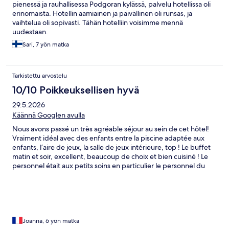
pienessä ja rauhallisessa Podgoran kylässä, palvelu hotellissa oli
erinomaista. Hotellin aamiainen ja päivällinen oli runsas, ja
vaihtelua oli sopivasti. Tähän hotelliin voisimme mennä
uudestaan.
Sari, 7 yön matka
Tarkistettu arvostelu
10/10 Poikkeuksellisen hyvä
29.5.2026
Käännä Googlen avulla
Nous avons passé un très agréable séjour au sein de cet hôtel!
Vraiment idéal avec des enfants entre la piscine adaptée aux
enfants, l’aire de jeux, la salle de jeux intérieure, top ! Le buffet
matin et soir, excellent, beaucoup de choix et bien cuisiné ! Le
personnel était aux petits soins en particulier le personnel du
restaurant (mention spéciale à Branimir 👍) Nous recommandons
grandement cet hôtel !
Joanna, 6 yön matka