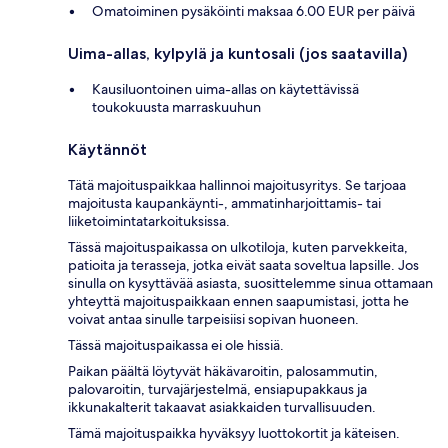
Omatoiminen pysäköinti maksaa 6.00 EUR per päivä
Uima-allas, kylpylä ja kuntosali (jos saatavilla)
Kausiluontoinen uima-allas on käytettävissä
toukokuusta marraskuuhun
Käytännöt
Tätä majoituspaikkaa hallinnoi majoitusyritys. Se tarjoaa
majoitusta kaupankäynti-, ammatinharjoittamis- tai
liiketoimintatarkoituksissa.
Tässä majoituspaikassa on ulkotiloja, kuten parvekkeita,
patioita ja terasseja, jotka eivät saata soveltua lapsille. Jos
sinulla on kysyttävää asiasta, suosittelemme sinua ottamaan
yhteyttä majoituspaikkaan ennen saapumistasi, jotta he
voivat antaa sinulle tarpeisiisi sopivan huoneen.
Tässä majoituspaikassa ei ole hissiä.
Paikan päältä löytyvät häkävaroitin, palosammutin,
palovaroitin, turvajärjestelmä, ensiapupakkaus ja
ikkunakalterit takaavat asiakkaiden turvallisuuden.
Tämä majoituspaikka hyväksyy luottokortit ja käteisen.