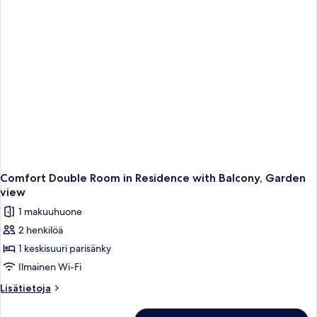
Sea
View
Comfort Double Room in Residence with Balcony, Garden
view
1 makuuhuone
2 henkilöä
1 keskisuuri parisänky
Ilmainen Wi-Fi
Lisätietoja
Lisätietoja
huoneesta
Comfort