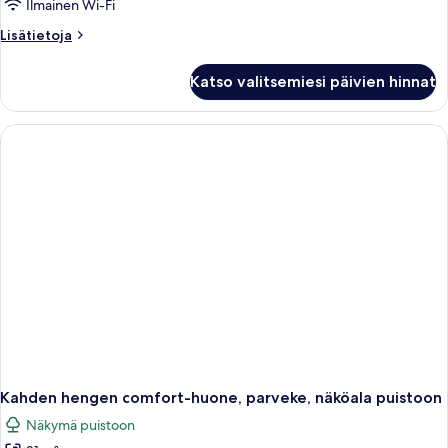
Ilmainen Wi-Fi
Lisätietoja
Lisätietoja
huoneesta
Kahden
Katso valitsemiesi päivien hinnat
hengen
comfort-
huone,
parveke,
näköala
puistoon
Kahden hengen comfort-huone, parveke, näköala puistoon
Näkymä puistoon