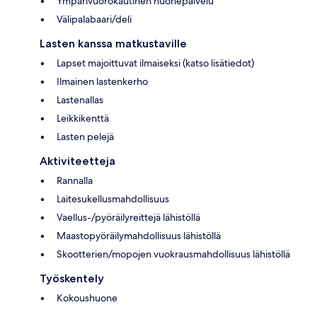
Ympärivuorokautinen huonepalvelu
Välipalabaari/deli
Lasten kanssa matkustaville
Lapset majoittuvat ilmaiseksi (katso lisätiedot)
Ilmainen lastenkerho
Lastenallas
Leikkikenttä
Lasten pelejä
Aktiviteetteja
Rannalla
Laitesukellusmahdollisuus
Vaellus-/pyöräilyreittejä lähistöllä
Maastopyöräilymahdollisuus lähistöllä
Skootterien/mopojen vuokrausmahdollisuus lähistöllä
Työskentely
Kokoushuone