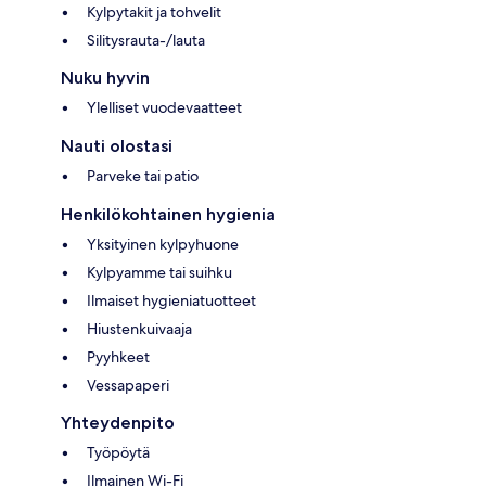
Kylpytakit ja tohvelit
Silitysrauta-/lauta
Nuku hyvin
Ylelliset vuodevaatteet
Nauti olostasi
Parveke tai patio
Henkilökohtainen hygienia
Yksityinen kylpyhuone
Kylpyamme tai suihku
Ilmaiset hygieniatuotteet
Hiustenkuivaaja
Pyyhkeet
Vessapaperi
Yhteydenpito
Työpöytä
Ilmainen Wi-Fi