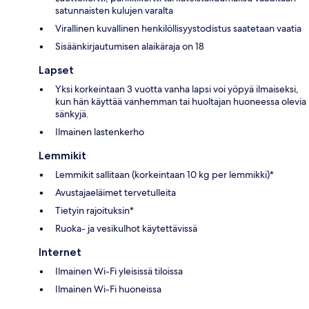
satunnaisten kulujen varalta
Virallinen kuvallinen henkilöllisyystodistus saatetaan vaatia
Sisäänkirjautumisen alaikäraja on 18
Lapset
Yksi korkeintaan 3 vuotta vanha lapsi voi yöpyä ilmaiseksi,
kun hän käyttää vanhemman tai huoltajan huoneessa olevia
sänkyjä.
Ilmainen lastenkerho
Lemmikit
Lemmikit sallitaan (korkeintaan 10 kg per lemmikki)*
Avustajaeläimet tervetulleita
Tietyin rajoituksin*
Ruoka- ja vesikulhot käytettävissä
Internet
Ilmainen Wi-Fi yleisissä tiloissa
Ilmainen Wi-Fi huoneissa