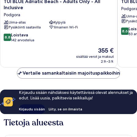
TUI
TUI
TUI BLUE Adriatic Beach - Adults Only - All
TUI BL
BLUE
BLUE
Inclusive
Podgor
Adriatic
Makarsk
Podgora
Uima-a
Beach
-
Pysäköi
-
Uima-allas
Kylpylä
Adults
Pysäköinti saatavilla
Ilmainen Wi-Fi
Adults
Only
8.6
Lois
8,6
Only
Podgor
kautta
83 ar
8.8
Loistava
8,8
-
10,
kautta
142 arvostelua
All
Loistava,
10,
Hinta
355 €
Inclusive
83
Loistava,
on
Podgora
arvostel
142
sisältää verot ja maksut
355 €
2.9.–3.9.
arvostelua
Vertaile samankaltaisiin majoituspaikkoihin
Kirjaudu sisään nähdäksesi käytettävissä olevat alennukset ja
edut. Lisää uusia, palkitsevia seikkailuja!
Kirjaudu sisään
Liity, se on ilmaista
Tietoja alueesta