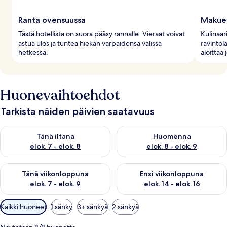
Ranta ovensuussa
Makuelä
Tästä hotellista on suora pääsy rannalle. Vieraat voivat
Kulinaar
astua ulos ja tuntea hiekan varpaidensa välissä
ravintol
hetkessä.
aloittaa 
Huonevaihtoehdot
Tarkista näiden päivien saatavuus
Tarkista tämän illan saatavuus elok. 7 - elok. 8
Tarkista huomisen saatavuus el
Tänä iltana
Huomenna
elok. 7 - elok. 8
elok. 8 - elok. 9
Tarkista tämän viikonlopun saatavuus elok. 7 - elok. 9
Tarkista ensi viikonlopun saatav
Tänä viikonloppuna
Ensi viikonloppuna
elok. 7 - elok. 9
elok. 14 - elok. 16
Huoneille
Kaikki huoneet
1 sänky
3+ sänkyä
2 sänkyä
saatavilla
olevia