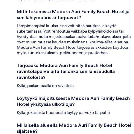
Mitä tekemistä Medora Auri Family Beach Hotel ja
sen lähiympäristö tarjoavat?
Lämpimämpinä kuukausina voit pitää hauskaa ja käydä
sukeltamassa. Voit rentoutua vaikkapa kylpylähoidoissa tai
hyödyntää muita majoituspaikan palveluita/mukavuuksia, joita
ovat muun muassa kauden mukainen ulkouima-allas ja sauna.
Medora Auri Family Beach Hotel tarjoaa asiakkaiden käyttöön
myös kuntokeskuksen, pelihuoneen ja puutarhan.
Tarjoaako Medora Auri Family Beach Hotel
ravintolapalveluita tai onko sen lähiseudulla
ravintoloita?
Kyllä, paikan päällä on ravintola.
Löytyykö majoituksesta Medora Auri Family Beach
Hotel yksityisiä ulkotiloja?
Kyllä, jokaisesta huoneesta löytyy parveke tai patio.
Millaisella alueella Medora Auri Family Beach Hotel
sijaitsee?