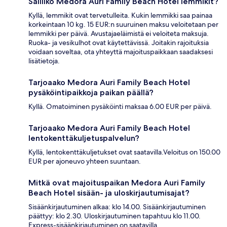
Salliiko Medora Auri Family Beach Hotel lemmikit?
Kyllä, lemmikit ovat tervetulleita. Kukin lemmikki saa painaa
korkeintaan 10 kg. 15 EUR:n suuruinen maksu veloitetaan per
lemmikki per päivä. Avustajaeläimistä ei veloiteta maksuja.
Ruoka- ja vesikulhot ovat käytettävissä. Joitakin rajoituksia
voidaan soveltaa, ota yhteyttä majoituspaikkaan saadaksesi
lisätietoja.
Tarjoaako Medora Auri Family Beach Hotel
pysäköintipaikkoja paikan päällä?
Kyllä. Omatoiminen pysäköinti maksaa 6.00 EUR per päivä.
Tarjoaako Medora Auri Family Beach Hotel
lentokenttäkuljetuspalvelun?
Kyllä, lentokenttäkuljetukset ovat saatavilla.Veloitus on 150.00
EUR per ajoneuvo yhteen suuntaan.
Mitkä ovat majoituspaikan Medora Auri Family
Beach Hotel sisään- ja uloskirjautumisajat?
Sisäänkirjautuminen alkaa: klo 14.00. Sisäänkirjautuminen
päättyy: klo 2.30. Uloskirjautuminen tapahtuu klo 11.00.
Express-sisäänkirjautuminen on saatavilla.