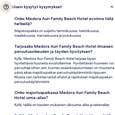
Usein kysytyt kysymykset
Onko Medora Auri Family Beach Hotel avoinna tällä
hetkellä?
Majoituspaikka on suljettu tammikuussa, helmikuussa,
maaliskuussa, marraskuussa ja joulukuussa.
Tarjoaako Medora Auri Family Beach Hotel ilmaisen
peruutusoikeuden ja täyden hyvityksen?
Kyllä, Medora Auri Family Beach Hotel tarjoaa täysin
hyvitettäviä huoneita sivustollamme. Hyvitettävän huoneen voi
peruuttaa siihen asti, kunnes sisäänkirjautumiseen on muutama
päivä aikaa majoituspaikan peruutuskäytännöistä riippuen.
Muista vain tarkistaa tarkat ehdot ja rajoitukset majoituspaikan
peruutuskäytännöistä.
Onko majoituspaikassa Medora Auri Family Beach
Hotel uima-allas?
Kyllä, täällä on kauden mukainen ulkouima-allas ja lastenallas.