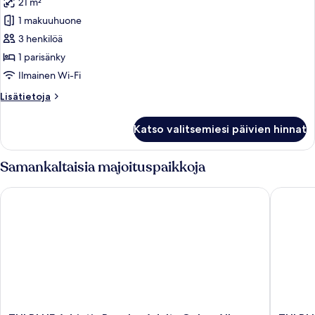
21 m²
1 makuuhuone
3 henkilöä
1 parisänky
Ilmainen Wi-Fi
Lisätietoja
Lisätietoja
huoneesta
Kahden
Katso valitsemiesi päivien hinnat
hengen
comfort-
huone,
Samankaltaisia majoituspaikkoja
parveke,
näköala
TUI BLUE Adriatic Beach - Adults Only - All Inclusive
TUI BLUE
puistoon