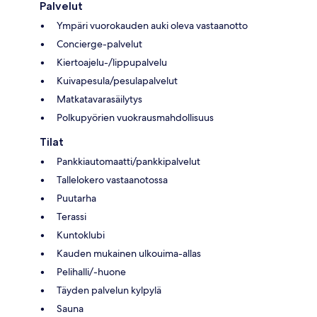
Palvelut
Ympäri vuorokauden auki oleva vastaanotto
Concierge-palvelut
Kiertoajelu-/lippupalvelu
Kuivapesula/pesulapalvelut
Matkatavarasäilytys
Polkupyörien vuokrausmahdollisuus
Tilat
Pankkiautomaatti/pankkipalvelut
Tallelokero vastaanotossa
Puutarha
Terassi
Kuntoklubi
Kauden mukainen ulkouima-allas
Pelihalli/-huone
Täyden palvelun kylpylä
Sauna