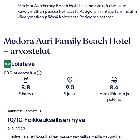
Medora Auri Family Beach Hotel sijaitsee vain 5 minuutin
kävelymatkan päässä kohteesta Podgoran ranta ja 13 minuutin
kävelymatkan päässä kohteesta Podgoran satama.
Medora Auri Family Beach Hotel
Arvostelut
– arvostelut
Loistava
8,8
200 arvostelua
8,8
9,0
8,6
Siisteys
Sijainti
Henkilökunta ja
palvelu
Arvostelut
Tarkistettu arvostelu
10/10 Poikkeuksellisen hyvä
2.6.2023
Uusittu ja siisti hotelli aivan meren rannalla upeilla näkymillä