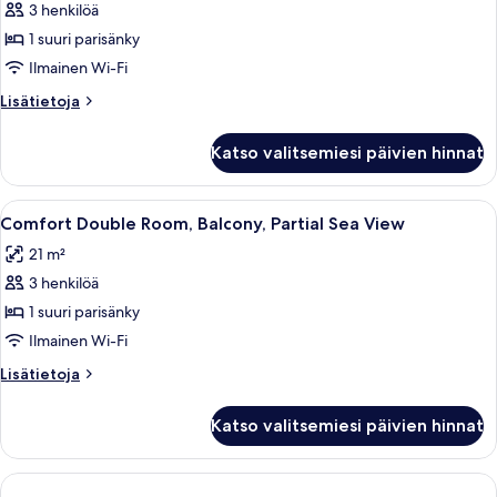
hengen
3 henkilöä
superior-
1 suuri parisänky
huone,
Ilmainen Wi-Fi
parveke,
Lisätietoja
Lisätietoja
merinäköala
huoneesta
kuvat
Kahden
Katso valitsemiesi päivien hinnat
hengen
superior-
huone,
Avaa
Moderni hotellihuone, jossa on suuri s
6
parveke,
Comfort Double Room, Balcony, Partial Sea View
kaikki
merinäköala
21 m²
huonetyypin
3 henkilöä
Comfort
Double
1 suuri parisänky
Room,
Ilmainen Wi-Fi
Balcony,
Lisätietoja
Lisätietoja
Partial
huoneesta
Sea
Comfort
Katso valitsemiesi päivien hinnat
Double
View
Room,
kuvat
Balcony,
Partial