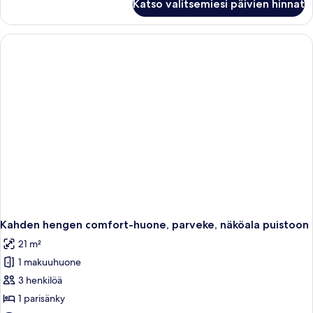
Katso valitsemiesi päivien hinnat
Double
Room
in
Residence
with
Balcony,
Garden
view
Kahden hengen comfort-huone, parveke, näköala puistoon
21 m²
1 makuuhuone
3 henkilöä
1 parisänky