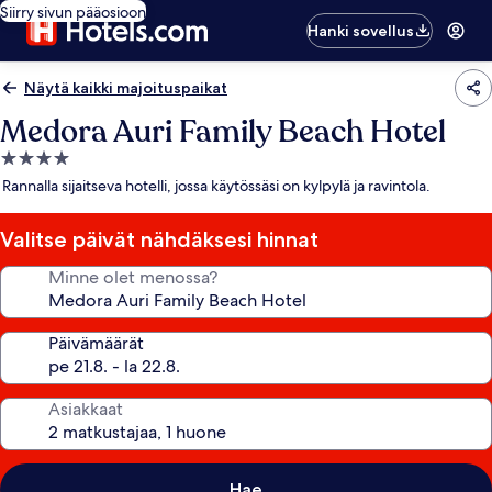
Siirry sivun pääosioon
Hanki sovellus
Näytä kaikki majoituspaikat
Medora Auri Family Beach Hotel
4.0
tähden
Rannalla sijaitseva hotelli, jossa käytössäsi on kylpylä ja ravintola.
majoituspaikka
Valitse päivät nähdäksesi hinnat
Minne olet menossa?
Päivämäärät
Asiakkaat
Hae