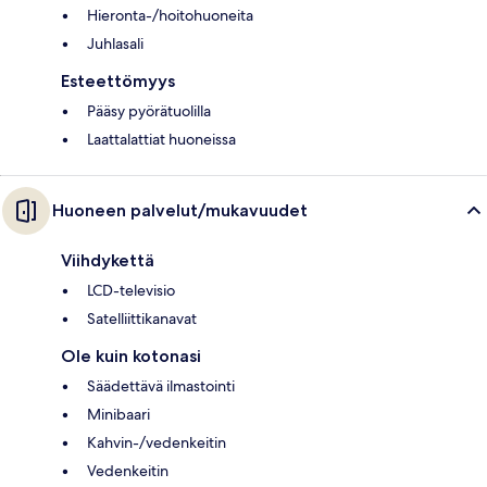
Hieronta-/hoitohuoneita
Juhlasali
Esteettömyys
Pääsy pyörätuolilla
Laattalattiat huoneissa
Huoneen palvelut/mukavuudet
Viihdykettä
LCD-televisio
Satelliittikanavat
Ole kuin kotonasi
Säädettävä ilmastointi
Minibaari
Kahvin-/vedenkeitin
Vedenkeitin