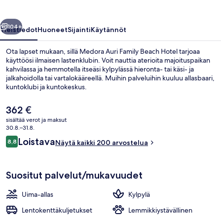
valokuvagalleria
llinen
Seuraava
104+
Yleistiedot
Huoneet
Sijainti
Käytännöt
Ota lapset mukaan, sillä Medora Auri Family Beach Hotel tarjoaa
käyttöösi ilmaisen lastenklubin. Voit nauttia aterioita majoituspaikan
kahvilassa ja hemmotella itseäsi kylpylässä hieronta- tai käsi- ja
jalkahoidolla tai vartalokääreellä. Muihin palveluihin kuuluu allasbaari,
kuntoklubi ja kuntokeskus.
Nykyinen
362 €
hinta
sisältää verot ja maksut
on
30.8.–31.8.
Näkymä majoituspaikasta
362 €
Arvostelut
Loistava
8,8
Näytä kaikki 200 arvostelua
8,8 kautta 10.
Suositut palvelut/mukavuudet
Uima-allas
Kylpylä
Lentokenttäkuljetukset
Lemmikkiystävällinen