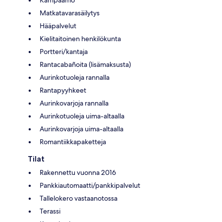
Kampaamo
Matkatavarasäilytys
Hääpalvelut
Kielitaitoinen henkilökunta
Portteri/kantaja
Rantacabañoita (lisämaksusta)
Aurinkotuoleja rannalla
Rantapyyhkeet
Aurinkovarjoja rannalla
Aurinkotuoleja uima-altaalla
Aurinkovarjoja uima-altaalla
Romantiikkapaketteja
Tilat
Rakennettu vuonna 2016
Pankkiautomaatti/pankkipalvelut
Tallelokero vastaanotossa
Terassi