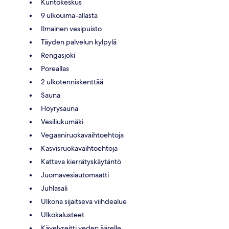
Kuntokeskus
9 ulkouima-allasta
Ilmainen vesipuisto
Täyden palvelun kylpylä
Rengasjoki
Poreallas
2 ulkotenniskenttää
Sauna
Höyrysauna
Vesiliukumäki
Vegaaniruokavaihtoehtoja
Kasvisruokavaihtoehtoja
Kattava kierrätyskäytäntö
Juomavesiautomaatti
Juhlasali
Ulkona sijaitseva viihdealue
Ulkokalusteet
Kävelyreitti veden äärelle