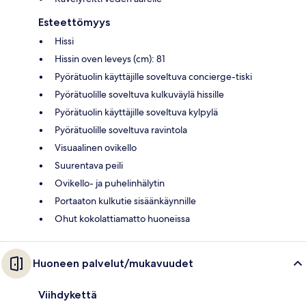
Esteettömyys
Hissi
Hissin oven leveys (cm): 81
Pyörätuolin käyttäjille soveltuva concierge-tiski
Pyörätuolille soveltuva kulkuväylä hissille
Pyörätuolin käyttäjille soveltuva kylpylä
Pyörätuolille soveltuva ravintola
Visuaalinen ovikello
Suurentava peili
Ovikello- ja puhelinhälytin
Portaaton kulkutie sisäänkäynnille
Ohut kokolattiamatto huoneissa
Huoneen palvelut/mukavuudet
Viihdykettä