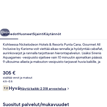
Resorts
Punta
Cana,
Gourmet
llinen
Seuraava
All
90+
Yleistiedot
Huoneet
Sijainti
Käytännöt
Inclusive
Kohteessa Nickelodeon Hotels & Resorts Punta Cana, Gourmet All
by
Inclusive by Karisma voit viettää aikaa rannalla ja hyödyntää cabañat,
aurinkovarjot ja rannalla tarjottavan hierontapalvelun. Lisäksi Sirenis
Karisma
Aquagames -vesipuisto sijaitsee vain 10 minuutin ajomatkan päässä.
valokuvagalleria
9 ulkouima-allasta ja maksuton vesipuisto tarjoavat huvia kaikille, ja
hemmottelua kaipaavat asiakkaat voivat nauttia kylpylän tarjoamista
syväkudoshieronta-, aromaterapia- ja refleksologiahoidoista. Zest,
Nykyinen
305 €
yksi 9 ravintolasta, tarjoilee aamiaisen ja lounaan ja sen erikoisuuksiin
hinta
sisältää verot ja maksut
kuuluu Välimeren keittiö. Muihin tämän luksusluokan majoituspaikan
on
4.9.–5.9.
mukavuuksiin kuuluvat jokiallas, maksuton lastenkerho ja rantabaari.
Ilmakuva
305 €
Arvostelut
Matkailijat arvostavat majoituspaikan uima-allasta ja avuliasta
Hyvä
7,2
Näytä kaikki 2 318 arvostelua
7,2 kautta 10.
henkilökuntaa.
Suositut palvelut/mukavuudet