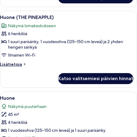
kuvat
WRAPAROUND
SWIM
Avaa
Rakennus, jonka arkkitehtuurissa on k
6
UP
Huone (THE PINEAPPLE)
kaikki
SUITE)
Näkymä lomakeskukseen
huonetyypin
6 henkilöä
Huone
(THE
1 suuri parisänky, 1 vuodesohva (125–150 cm leveä) ja 2 yhden
hengen sänkyä
PINEAPPLE)
Ilmainen Wi-Fi
kuvat
Lisätietoja
Lisätietoja
huoneesta
Huone
Katso valitsemiesi päivien hinnat
(THE
PINEAPPLE)
Avaa
Ylelliset vuodevaatteet, ilmaiset minib
4
Huone
kaikki
Näkymä puutarhaan
huonetyypin
45 m²
Huone
kuvat
4 henkilöä
1 vuodesohva (125–150 cm leveä) ja 1 suuri parisänky