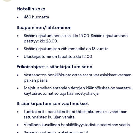
Hotellin koko
460 huonetta
Saapuminen/lähteminen
Sisäänkirjautuminen alkaa: klo 15.00. Sisäänkirjautuminen
päättyy: klo 23.00.
Sisäänkirjautumisen vähimmäisikä on 18 vuotta
Uloskirjautuminen tapahtuu klo 12.00
Erikoisohjeet sisäänkirjautumiseen
Vastaanoton henkilökunta ottaa saapuvat asiakkaat vastaan
paikan päällä
Majoituspaikan antamien tietojen käännöksissä on saatettu
käyttää automatisoituja käännöstyökaluja
Sisäänkirjautumisen vaatimukset
Luottokortti, pankkikortti tai käteistakuumaksu vaaditaan
satunnaisten kulujen varalta
Virallinen kuvallinen henkilöllisyystodistus saatetaan vaatia
Sisäänkirjautumisen alaikäraja on 18