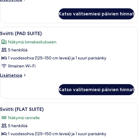
huoneesta
Huone
Katso valitsemiesi päivien hinnat
Avaa
Moderni hotellihuone, jossa on sohva
4
Sviitti (PAD SUITE)
kaikki
Näkymä lomakeskukseen
huonetyypin
5 henkilöä
Sviitti
(PAD
1 vuodesohva (125–150 cm leveä) ja 1 suuri parisänky
SUITE)
Ilmainen Wi-Fi
kuvat
Lisätietoja
Lisätietoja
huoneesta
Sviitti
Katso valitsemiesi päivien hinnat
(PAD
SUITE)
Avaa
Moderni hotellihuone, jossa on suuri 
6
Sviitti (FLAT SUITE)
kaikki
Näkymä rannalle
huonetyypin
5 henkilöä
Sviitti
(FLAT
1 vuodesohva (125–150 cm leveä) ja 1 suuri parisänky