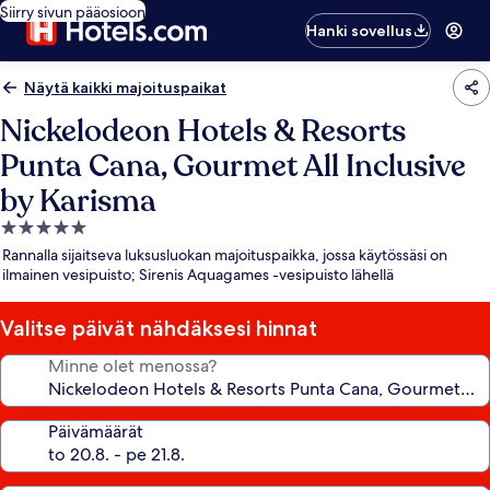
Siirry sivun pääosioon
Hanki sovellus
Näytä kaikki majoituspaikat
Nickelodeon Hotels & Resorts
Punta Cana, Gourmet All Inclusive
by Karisma
5.0
tähden
Rannalla sijaitseva luksusluokan majoituspaikka, jossa käytössäsi on
majoituspaikka
ilmainen vesipuisto; Sirenis Aquagames -vesipuisto lähellä
Valitse päivät nähdäksesi hinnat
Minne olet menossa?
Päivämäärät