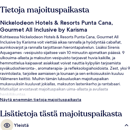
Tietoja majoituspaikasta
Nickelodeon Hotels & Resorts Punta Cana,
Gourmet All Inclusive by Karisma
Kohteessa Nickelodeon Hotels & Resorts Punta Cana, Gourmet All
Inclusive by Karisma voit viettää aikaa rannalla ja hyödyntää cabañat,
aurinkovarjot ja rannalla tarjottavan hierontapalvelun. Lisäksi Sirenis
Aquagames -vesipuisto sijaitsee vain 10 minuutin ajomatkan päässä. 9
ulkouima-allasta ja maksuton vesipuisto tarjoavat huvia kaikille, ja
hemmottelua kaipaavat asiakkaat voivat nauttia kylpylän tarjoamista
syväkudoshieronta-, aromaterapia- ja refleksologiahoidoista. Zest, yksi 9
ravintolasta, tarjoilee aamiaisen ja lounaan ja sen erikoisuuksiin kuuluu
Välimeren keittiö. Muihin tämän luksusluokan majoituspaikan
mukavuuksiin kuuluvat jokiallas, maksuton lastenkerho ja rantabaari.
Matkailijat arvostavat majoituspaikan uima-allasta ja avuliasta
henkilökuntaa.
Näytä enemmän tietoja majoituspaikasta
Lisätietoja tästä majoituspaikasta
Yleistä