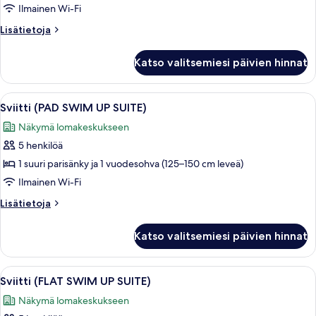
SUITE)
Ilmainen Wi-Fi
kuvat
Lisätietoja
Lisätietoja
huoneesta
Sviitti
Katso valitsemiesi päivien hinnat
(FLAT
SUITE)
Avaa
Moderni hotellihuone, jossa on sohva
3
Sviitti (PAD SWIM UP SUITE)
kaikki
Näkymä lomakeskukseen
huonetyypin
5 henkilöä
Sviitti
(PAD
1 suuri parisänky ja 1 vuodesohva (125–150 cm leveä)
SWIM
Ilmainen Wi-Fi
UP
Lisätietoja
Lisätietoja
SUITE)
huoneesta
kuvat
Sviitti
Katso valitsemiesi päivien hinnat
(PAD
SWIM
UP
Avaa
Moderni hotellihuone, jossa on suuri s
6
SUITE)
Sviitti (FLAT SWIM UP SUITE)
kaikki
Näkymä lomakeskukseen
huonetyypin