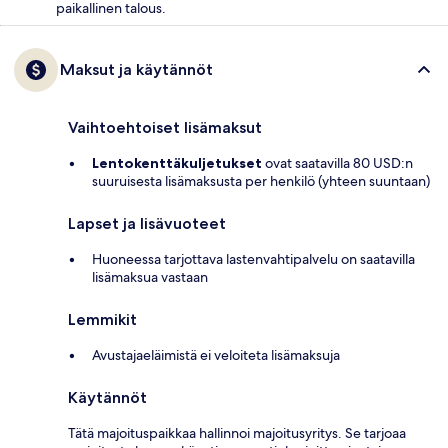
paikallinen talous.
Maksut ja käytännöt
Vaihtoehtoiset lisämaksut
Lentokenttäkuljetukset
ovat saatavilla 80 USD:n
suuruisesta lisämaksusta per henkilö (yhteen suuntaan)
Lapset ja lisävuoteet
Huoneessa tarjottava lastenvahtipalvelu on saatavilla
lisämaksua vastaan
Lemmikit
Avustajaeläimistä ei veloiteta lisämaksuja
Käytännöt
Tätä majoituspaikkaa hallinnoi majoitusyritys. Se tarjoaa