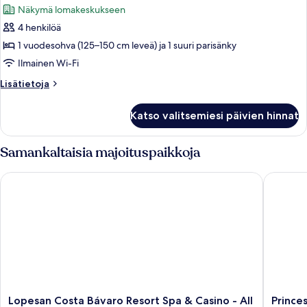
Näkymä lomakeskukseen
huonetyypin
4 henkilöä
Sviitti
(SWANK
1 vuodesohva (125–150 cm leveä) ja 1 suuri parisänky
SUITE)
Ilmainen Wi-Fi
kuvat
Lisätietoja
Lisätietoja
huoneesta
Sviitti
Katso valitsemiesi päivien hinnat
(SWANK
SUITE)
Samankaltaisia majoituspaikkoja
Lopesan Costa Bávaro Resort Spa & Casino - All Inclusive
Princess 
Lopesan
Princess
Lopesan Costa Bávaro Resort Spa & Casino - All
Princes