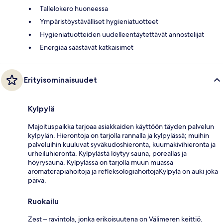
Tallelokero huoneessa
Ympäristöystävälliset hygieniatuotteet
Hygieniatuotteiden uudelleentäytettävät annostelijat
Energiaa säästävät katkaisimet
Erityisominaisuudet
Kylpylä
Majoituspaikka tarjoaa asiakkaiden käyttöön täyden palvelun
kylpylän. Hierontoja on tarjolla rannalla ja kylpylässä; muihin
palveluihin kuuluvat syväkudoshieronta, kuumakivihieronta ja
urheiluhieronta. Kylpylästä löytyy sauna, poreallas ja
höyrysauna. Kylpylässä on tarjolla muun muassa
aromaterapiahoitoja ja refleksologiahoitojaKylpylä on auki joka
päivä.
Ruokailu
Zest – ravintola, jonka erikoisuutena on Välimeren keittiö.