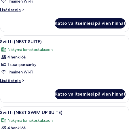
Ilmainen Wi-Fi
Lisätietoja
Lisätietoja
huoneesta
Huone
Katso valitsemiesi päivien hinnat
Avaa
Moderni hotellihuone, jossa on sohva, or
4
Sviitti (NEST SUITE)
kaikki
Näkymä lomakeskukseen
huonetyypin
4 henkilöä
Sviitti
(NEST
1 suuri parisänky
SUITE)
Ilmainen Wi-Fi
kuvat
Lisätietoja
Lisätietoja
huoneesta
Sviitti
Katso valitsemiesi päivien hinnat
(NEST
SUITE)
Avaa
Hotellihuone, jossa on suuri sänky, soh
3
Sviitti (NEST SWIM UP SUITE)
kaikki
Näkymä lomakeskukseen
huonetyypin
4 henkilöä