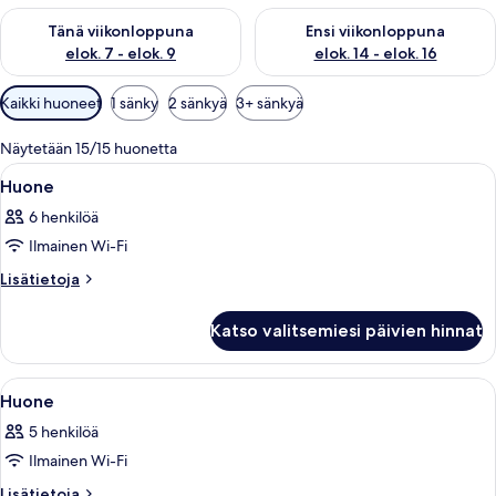
Tarkista tämän viikonlopun saatavuus elok. 7 - elok. 9
Tarkista ensi viikonlopun saatav
Tänä viikonloppuna
Ensi viikonloppuna
elok. 7 - elok. 9
elok. 14 - elok. 16
Huoneille
Kaikki huoneet
1 sänky
2 sänkyä
3+ sänkyä
saatavilla
olevia
Näytetään 15/15 huonetta
suodattimia
Avaa
Hotellihuone, jossa on kaksi sänkyä, t
7
Huone
kaikki
6 henkilöä
huonetyypin
Ilmainen Wi-Fi
Huone
kuvat
Lisätietoja
Lisätietoja
huoneesta
Huone
Katso valitsemiesi päivien hinnat
Avaa
Moderni hotellihuone, jossa on sohva,
5
Huone
kaikki
5 henkilöä
huonetyypin
Ilmainen Wi-Fi
Huone
kuvat
Lisätietoja
Lisätietoja