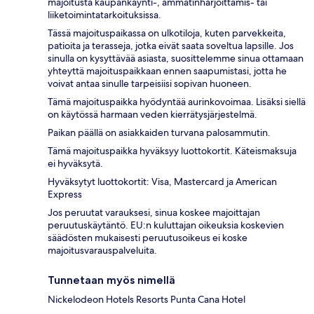
majoitusta kaupankäynti-, ammatinharjoittamis- tai
liiketoimintatarkoituksissa.
Tässä majoituspaikassa on ulkotiloja, kuten parvekkeita,
patioita ja terasseja, jotka eivät saata soveltua lapsille. Jos
sinulla on kysyttävää asiasta, suosittelemme sinua ottamaan
yhteyttä majoituspaikkaan ennen saapumistasi, jotta he
voivat antaa sinulle tarpeisiisi sopivan huoneen.
Tämä majoituspaikka hyödyntää aurinkovoimaa. Lisäksi siellä
on käytössä harmaan veden kierrätysjärjestelmä.
Paikan päällä on asiakkaiden turvana palosammutin.
Tämä majoituspaikka hyväksyy luottokortit. Käteismaksuja
ei hyväksytä.
Hyväksytyt luottokortit: Visa, Mastercard ja American
Express
Jos peruutat varauksesi, sinua koskee majoittajan
peruutuskäytäntö. EU:n kuluttajan oikeuksia koskevien
säädösten mukaisesti peruutusoikeus ei koske
majoitusvarauspalveluita.
Tunnetaan myös nimellä
Nickelodeon Hotels Resorts Punta Cana Hotel