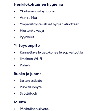
Henkilökohtainen hygienia
Yksityinen kylpyhuone
Vain suihku
Ympäristöystävälliset hygieniatuotteet
Hiustenkuivaaja
Pyyhkeet
Yhteydenpito
Kannettavalle tietokoneelle sopiva työtila
Ilmainen Wi-Fi
Puhelin
Ruoka ja juoma
Lasten astiasto
Ruokailupöytä
Syöttötuoli
Muuta
Päivittäinen siivous