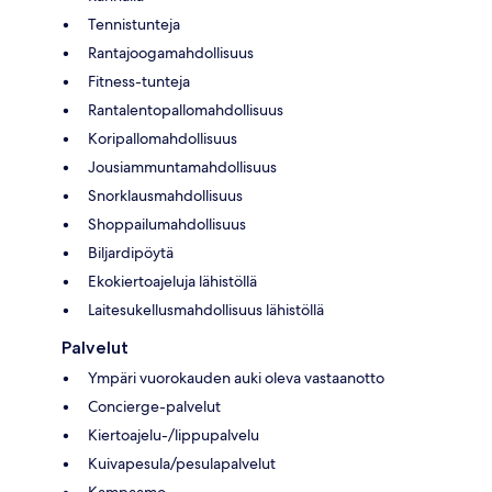
Tennistunteja
Rantajoogamahdollisuus
Fitness-tunteja
Rantalentopallomahdollisuus
Koripallomahdollisuus
Jousiammuntamahdollisuus
Snorklausmahdollisuus
Shoppailumahdollisuus
Biljardipöytä
Ekokiertoajeluja lähistöllä
Laitesukellusmahdollisuus lähistöllä
Palvelut
Ympäri vuorokauden auki oleva vastaanotto
Concierge-palvelut
Kiertoajelu-/lippupalvelu
Kuivapesula/pesulapalvelut