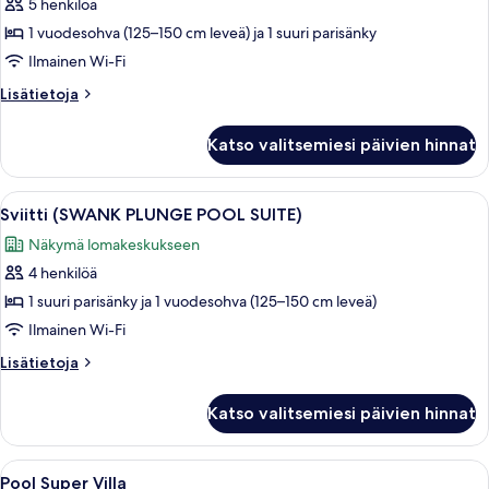
5 henkilöä
Sviitti
(FLAT
1 vuodesohva (125–150 cm leveä) ja 1 suuri parisänky
SWIM
Ilmainen Wi-Fi
UP
Lisätietoja
Lisätietoja
SUITE)
huoneesta
kuvat
Sviitti
Katso valitsemiesi päivien hinnat
(FLAT
SWIM
UP
Avaa
Moderni sisustus, jossa on uima-allas, 
6
SUITE)
Sviitti (SWANK PLUNGE POOL SUITE)
kaikki
Näkymä lomakeskukseen
huonetyypin
4 henkilöä
Sviitti
(SWANK
1 suuri parisänky ja 1 vuodesohva (125–150 cm leveä)
PLUNGE
Ilmainen Wi-Fi
POOL
Lisätietoja
Lisätietoja
SUITE)
huoneesta
kuvat
Sviitti
Katso valitsemiesi päivien hinnat
(SWANK
PLUNGE
POOL
Avaa
Moderni rakennus, jossa on valkoinen j
6
SUITE)
Pool Super Villa