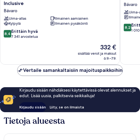
Costa
Family
Inclusive
Bávaro
Bávaro
Club
Bávaro
Uima-a
Resort
Bavaro
Ilmain
Spa
Uima-allas
Ilmainen aamiainen
-
Kylpylä
Ilmainen pysäköinti
&
All
8.2
Erit
8,2
Casino
Inclusiv
kautta
1 010
8.4
Erittäin hyvä
8,4
-
Bávaro
10,
kautta
7 341 arvostelua
All
Erittäin
10,
Hinta
332 €
Inclusive
hyvä,
Erittäin
on
Bávaro
1 010
hyvä,
sisältää verot ja maksut
332 €
arvostel
6.9.–7.9.
7 341
arvostelua
Vertaile samankaltaisiin majoituspaikkoihin
Kirjaudu sisään nähdäksesi käytettävissä olevat alennukset ja
edut. Lisää uusia, palkitsevia seikkailuja!
Kirjaudu sisään
Liity, se on ilmaista
Tietoja alueesta