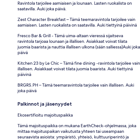
Ravintola tarjoilee aamiaisen ja lounaan. Lasten ruokalista on
saatavilla. Auki joka päivä.
Zest Character Breakfast – Tämä teemaravintola tarjoilee vain
aamiaisen. Lasten ruokalista on saatavilla. Auki tiettyinä päivinä
Fresco Bar & Grill - Tämä uima-altaan vieressä sijaitseva
ravintola tarjoaa lounaan ja illallisen. Asiakkaat voivat tilata
juomia baarista ja nauttia illallisen ulkona (sään salliessa)Auki joka
päivä
Kitchen 23 by Le Chic – Tämä fine dining -ravintola tarjoilee vain
illallisen. Asiakkaat voivat tilata juomia baarista. Auki tiettyinä
päivinä
BRGRS.PH – Tämä teemaravintola tarjoilee vain illallisen. Auki
joka päivä
Palkinnot ja jäsenyydet
Ekosertifioitu majoituspaikka
Tämä majoituspaikka on mukana EarthCheck-ohjelmassa, joka
mittaa majoituspaikan vaikutusta yhteen tai useampaan
seuraavista asioista: ympäristö, yhteisö, kulttuuriperintö ja