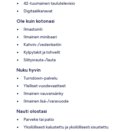
42-tuumainen taulutelevisio
Digitaalikanavat
Ole kuin kotonasi
Ilmastointi
Ilmainen minibaari
Kahvin-/vedenkeitin
Kylpytakit ja tohvelit
Silitysrauta-/lauta
Nuku hyvin
Turndown-palvelu
Ylelliset vuodevaatteet
Ilmainen vauvansänky
Ilmainen lisä-/varavuode
Nauti olostasi
Parveke tai patio
Yksilöllisesti kalustettu ja yksilöllisesti sisustettu