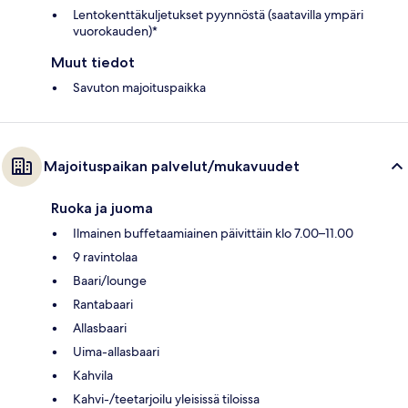
Lentokenttäkuljetukset pyynnöstä (saatavilla ympäri
vuorokauden)*
Muut tiedot
Savuton majoituspaikka
Majoituspaikan palvelut/mukavuudet
Ruoka ja juoma
Ilmainen buffetaamiainen päivittäin klo 7.00–11.00
9 ravintolaa
Baari/lounge
Rantabaari
Allasbaari
Uima-allasbaari
Kahvila
Kahvi-/teetarjoilu yleisissä tiloissa