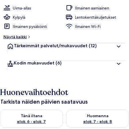
Uima-allas
Ilmainen aamiainen
Kylpylä
Lentokenttäkuljetukset
Ilmainen pysäköinti
Ilmainen Wi-Fi
Näytä kaikki
Tärkeimmät palvelut/mukavuudet
(12)
Kodin mukavuudet
(6)
Huonevaihtoehdot
Tarkista näiden päivien saatavuus
Tarkista tämän illan saatavuus elok. 6 - elok. 7
Tarkista huomisen saatavuus el
Tänä iltana
Huomenna
elok. 6 - elok. 7
elok. 7 - elok. 8