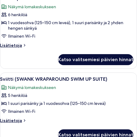
kaikki
Näkymä lomakeskukseen
huonetyypin
6 henkilöä
Pool
Super
1 vuodesohva (125–150 cm leveä), 1 suuri parisänky ja 2 yhden
hengen sänkyä
Villa
Ilmainen Wi-Fi
kuvat
Lisätietoja
Lisätietoja
huoneesta
Pool
Katso valitsemiesi päivien hinnat
Super
Villa
Avaa
Siististi pedattu sänky, jossa on beig
6
Sviitti (SWANK WRAPAROUND SWIM UP SUITE)
kaikki
Näkymä lomakeskukseen
huonetyypin
5 henkilöä
Sviitti
(SWANK
1 suuri parisänky ja 1 vuodesohva (125–150 cm leveä)
WRAPAROUND
Ilmainen Wi-Fi
SWIM
Lisätietoja
Lisätietoja
UP
huoneesta
SUITE)
Sviitti
Katso valitsemiesi päivien hinnat
(SWANK