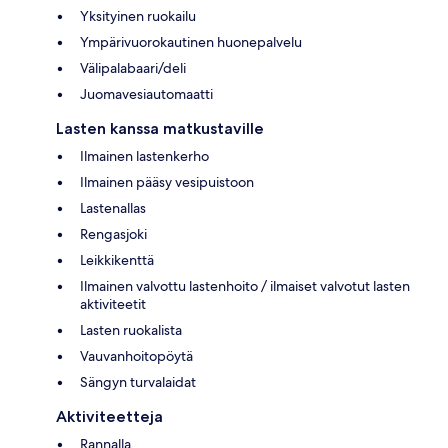
Yksityinen ruokailu
Ympärivuorokautinen huonepalvelu
Välipalabaari/deli
Juomavesiautomaatti
Lasten kanssa matkustaville
Ilmainen lastenkerho
Ilmainen pääsy vesipuistoon
Lastenallas
Rengasjoki
Leikkikenttä
Ilmainen valvottu lastenhoito / ilmaiset valvotut lasten
aktiviteetit
Lasten ruokalista
Vauvanhoitopöytä
Sängyn turvalaidat
Aktiviteetteja
Rannalla