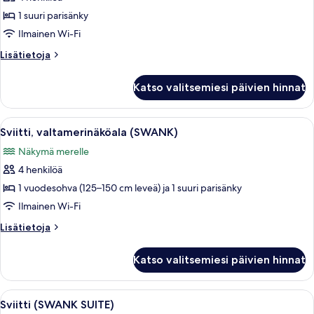
Sviitti
(NEST
1 suuri parisänky
SWIM
Ilmainen Wi-Fi
UP
Lisätietoja
Lisätietoja
SUITE)
huoneesta
kuvat
Sviitti
Katso valitsemiesi päivien hinnat
(NEST
SWIM
UP
Avaa
Siististi pedattu sänky, jossa on beig
6
SUITE)
Sviitti, valtamerinäköala (SWANK)
kaikki
Näkymä merelle
huonetyypin
4 henkilöä
Sviitti,
valtamerinäköala
1 vuodesohva (125–150 cm leveä) ja 1 suuri parisänky
(SWANK)
Ilmainen Wi-Fi
kuvat
Lisätietoja
Lisätietoja
huoneesta
Sviitti,
Katso valitsemiesi päivien hinnat
valtamerinäköala
(SWANK)
Avaa
Siististi pedattu sänky, jossa on beig
5
Sviitti (SWANK SUITE)
kaikki