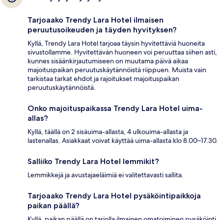
Tarjoaako Trendy Lara Hotel ilmaisen
peruutusoikeuden ja täyden hyvityksen?
Kyllä, Trendy Lara Hotel tarjoaa täysin hyvitettäviä huoneita
sivustollamme. Hyvitettävän huoneen voi peruuttaa siihen asti,
kunnes sisäänkirjautumiseen on muutama päivä aikaa
majoituspaikan peruutuskäytännöistä riippuen. Muista vain
tarkistaa tarkat ehdot ja rajoitukset majoituspaikan
peruutuskäytännöistä.
Onko majoituspaikassa Trendy Lara Hotel uima-
allas?
Kyllä, täällä on 2 sisäuima-allasta, 4 ulkouima-allasta ja
lastenallas. Asiakkaat voivat käyttää uima-allasta klo 8.00–17.30.
Salliiko Trendy Lara Hotel lemmikit?
Lemmikkejä ja avustajaeläimiä ei valitettavasti sallita.
Tarjoaako Trendy Lara Hotel pysäköintipaikkoja
paikan päällä?
Kyllä, paikan päällä on tarjolla ilmainen omatoiminen pysäköinti