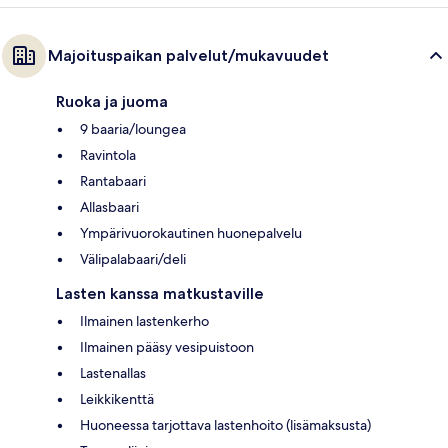
Majoituspaikan palvelut/mukavuudet
Ruoka ja juoma
9 baaria/loungea
Ravintola
Rantabaari
Allasbaari
Ympärivuorokautinen huonepalvelu
Välipalabaari/deli
Lasten kanssa matkustaville
Ilmainen lastenkerho
Ilmainen pääsy vesipuistoon
Lastenallas
Leikkikenttä
Huoneessa tarjottava lastenhoito (lisämaksusta)