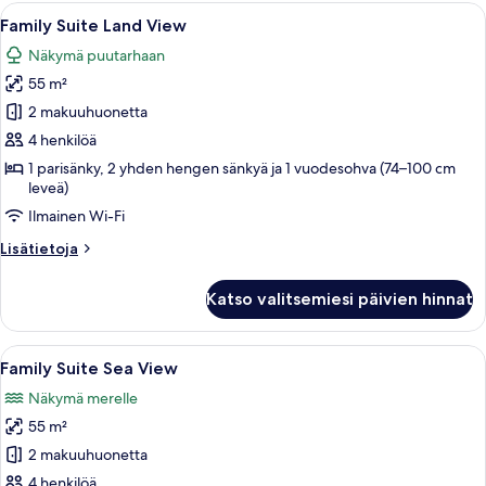
Avaa
Hotellihuone, jossa on työpöytä, kaksi s
6
Family Suite Land View
kaikki
Näkymä puutarhaan
huonetyypin
55 m²
Family
Suite
2 makuuhuonetta
Land
4 henkilöä
View
1 parisänky, 2 yhden hengen sänkyä ja 1 vuodesohva (74–100 cm
kuvat
leveä)
Ilmainen Wi-Fi
Lisätietoja
Lisätietoja
huoneesta
Family
Katso valitsemiesi päivien hinnat
Suite
Land
View
Avaa
Moderni hotellihuone, jossa on suuri s
5
Family Suite Sea View
kaikki
Näkymä merelle
huonetyypin
55 m²
Family
Suite
2 makuuhuonetta
Sea
4 henkilöä