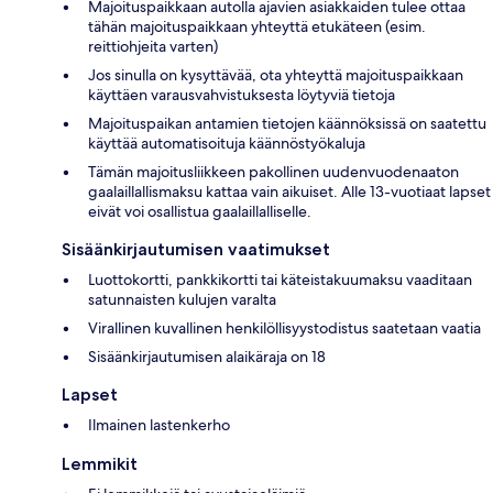
Majoituspaikkaan autolla ajavien asiakkaiden tulee ottaa
tähän majoituspaikkaan yhteyttä etukäteen (esim.
reittiohjeita varten)
Jos sinulla on kysyttävää, ota yhteyttä majoituspaikkaan
käyttäen varausvahvistuksesta löytyviä tietoja
Majoituspaikan antamien tietojen käännöksissä on saatettu
käyttää automatisoituja käännöstyökaluja
Tämän majoitusliikkeen pakollinen uudenvuodenaaton
gaalaillallismaksu kattaa vain aikuiset. Alle 13-vuotiaat lapset
eivät voi osallistua gaalaillalliselle.
Sisäänkirjautumisen vaatimukset
Luottokortti, pankkikortti tai käteistakuumaksu vaaditaan
satunnaisten kulujen varalta
Virallinen kuvallinen henkilöllisyystodistus saatetaan vaatia
Sisäänkirjautumisen alaikäraja on 18
Lapset
Ilmainen lastenkerho
Lemmikit