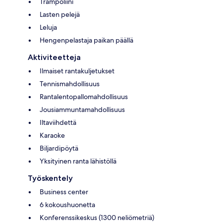
Trampoliini
Lasten pelejä
Leluja
Hengenpelastaja paikan päällä
Aktiviteetteja
Ilmaiset rantakuljetukset
Tennismahdollisuus
Rantalentopallomahdollisuus
Jousiammuntamahdollisuus
Iltaviihdettä
Karaoke
Biljardipöytä
Yksityinen ranta lähistöllä
Työskentely
Business center
6 kokoushuonetta
Konferenssikeskus (1300 neliömetriä)