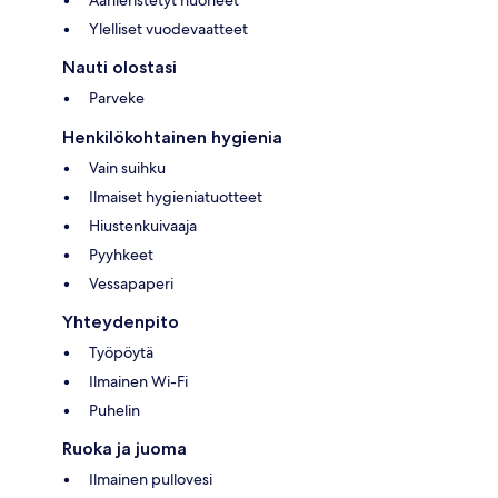
Ylelliset vuodevaatteet
Nauti olostasi
Parveke
Henkilökohtainen hygienia
Vain suihku
Ilmaiset hygieniatuotteet
Hiustenkuivaaja
Pyyhkeet
Vessapaperi
Yhteydenpito
Työpöytä
Ilmainen Wi-Fi
Puhelin
Ruoka ja juoma
Ilmainen pullovesi