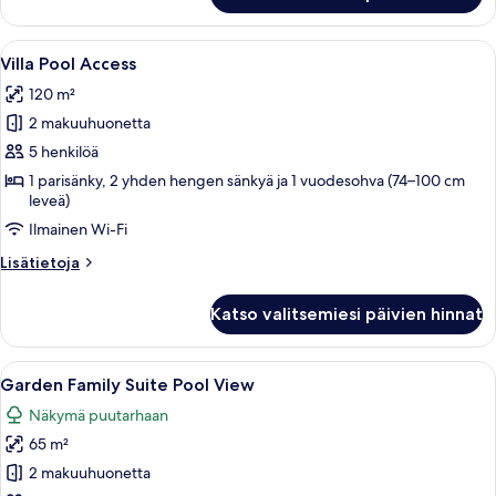
Pool
Access
Avaa
Moderni hotellihuone, jossa on suuri s
15
Villa Pool Access
kaikki
120 m²
huonetyypin
2 makuuhuonetta
Villa
Pool
5 henkilöä
Access
1 parisänky, 2 yhden hengen sänkyä ja 1 vuodesohva (74–100 cm
leveä)
kuvat
Ilmainen Wi-Fi
Lisätietoja
Lisätietoja
huoneesta
Villa
Katso valitsemiesi päivien hinnat
Pool
Access
Avaa
Moderni hotellihuone, jossa on suuri s
7
Garden Family Suite Pool View
kaikki
Näkymä puutarhaan
huonetyypin
65 m²
Garden
Family
2 makuuhuonetta