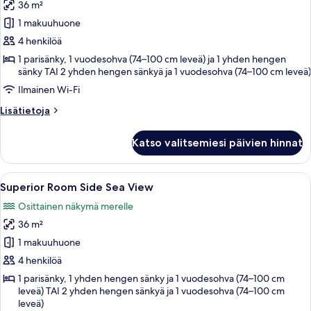
36 m²
Superior
Room
1 makuuhuone
Land
4 henkilöä
View
1 parisänky, 1 vuodesohva (74–100 cm leveä) ja 1 yhden hengen
kuvat
sänky TAI 2 yhden hengen sänkyä ja 1 vuodesohva (74–100 cm leveä)
Ilmainen Wi-Fi
Lisätietoja
Lisätietoja
huoneesta
Superior
Katso valitsemiesi päivien hinnat
Room
Land
View
Avaa
Hotellihuone, jossa on kaksi sänkyä, ty
5
Superior Room Side Sea View
kaikki
Osittainen näkymä merelle
huonetyypin
36 m²
Superior
Room
1 makuuhuone
Side
4 henkilöä
Sea
1 parisänky, 1 yhden hengen sänky ja 1 vuodesohva (74–100 cm
View
leveä) TAI 2 yhden hengen sänkyä ja 1 vuodesohva (74–100 cm
leveä)
kuvat