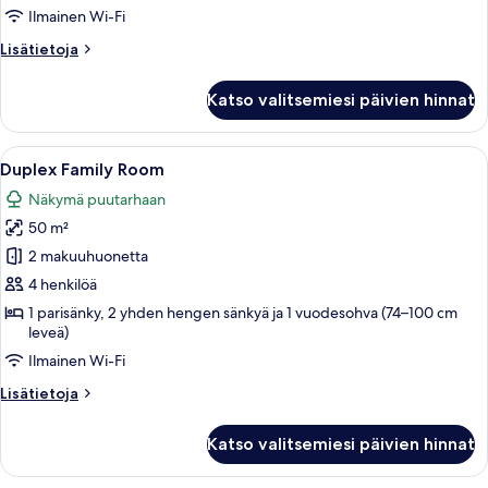
Ilmainen Wi-Fi
Lisätietoja
Lisätietoja
huoneesta
Superior
Katso valitsemiesi päivien hinnat
Room
Side
Sea
Avaa
Moderni hotellihuone, jossa on lasista
7
View
Duplex Family Room
kaikki
Näkymä puutarhaan
huonetyypin
50 m²
Duplex
Family
2 makuuhuonetta
Room
4 henkilöä
kuvat
1 parisänky, 2 yhden hengen sänkyä ja 1 vuodesohva (74–100 cm
leveä)
Ilmainen Wi-Fi
Lisätietoja
Lisätietoja
huoneesta
Duplex
Katso valitsemiesi päivien hinnat
Family
Room