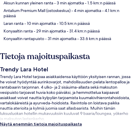
Aksun kunnan yleinen ranta
- 3 min ajomatka
- 1.5 km:n päässä
Antalium Premium Mall (ostoskeskus)
- 4 min ajomatka
- 4.1 km:n
päässä
Laran ranta
- 10 min ajomatka
- 10.5 km:n päässä
Konyaaltin ranta
- 29 min ajomatka
- 31.4 km:n päässä
Konyaaltin rantapuisto
- 31 min ajomatka
- 33.6 km:n päässä
Tietoja majoituspaikasta
Trendy Lara Hotel
Trendy Lara Hotel tarjoaa asiakkaidensa käyttöön yksityisen rannan, jossa
he voivat hyödyntää aurinkovarjot, mahdollisuuden pelata lentopalloa ja
rantabaarin tarjonnan. 4 ulko- ja 2 sisäuima-allasta sekä maksuton
vesipuisto tarjoavat huvia koko päiväksi, ja hemmottelua kaipaavat
asiakkaat voivat nauttia kylpylän tarjoamista kuumakivihierontahoidoista,
vartalokääreistä ja ayurveda-hoidoista. Ravintola on loistava paikka
nauttia aterioita ja kylmiä juomia saat allasbaarista. Muihin tämän
luksusluokan hotellin mukavuuksiin kuuluvat 9 baaria/loungea, yökerho
ja maksuton lastenkerho.
Näytä enemmän tietoja majoituspaikasta