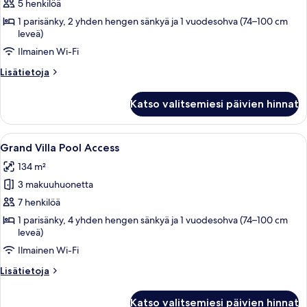
Suite
5 henkilöä
Pool
1 parisänky, 2 yhden hengen sänkyä ja 1 vuodesohva (74–100 cm
View
leveä)
kuvat
Ilmainen Wi-Fi
Lisätietoja
Lisätietoja
huoneesta
Garden
Katso valitsemiesi päivien hinnat
Family
Suite
Pool
Avaa
Moderni hotellihuone, jossa on suuri s
12
View
Grand Villa Pool Access
kaikki
134 m²
huonetyypin
3 makuuhuonetta
Grand
Villa
7 henkilöä
Pool
1 parisänky, 4 yhden hengen sänkyä ja 1 vuodesohva (74–100 cm
leveä)
Access
kuvat
Ilmainen Wi-Fi
Lisätietoja
Lisätietoja
huoneesta
Grand
Katso valitsemiesi päivien hinnat
Villa