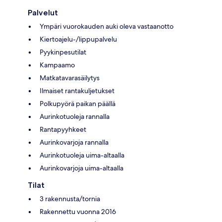
Palvelut
Ympäri vuorokauden auki oleva vastaanotto
Kiertoajelu-/lippupalvelu
Pyykinpesutilat
Kampaamo
Matkatavarasäilytys
Ilmaiset rantakuljetukset
Polkupyörä paikan päällä
Aurinkotuoleja rannalla
Rantapyyhkeet
Aurinkovarjoja rannalla
Aurinkotuoleja uima-altaalla
Aurinkovarjoja uima-altaalla
Tilat
3 rakennusta/tornia
Rakennettu vuonna 2016