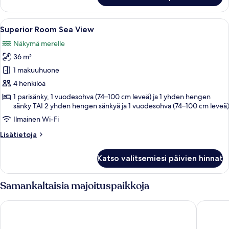
Pool
Access
Avaa
Moderni hotellihuone, jossa on suuri s
5
Superior Room Sea View
kaikki
Näkymä merelle
huonetyypin
36 m²
Superior
Room
1 makuuhuone
Sea
4 henkilöä
View
1 parisänky, 1 vuodesohva (74–100 cm leveä) ja 1 yhden hengen
kuvat
sänky TAI 2 yhden hengen sänkyä ja 1 vuodesohva (74–100 cm leveä)
Ilmainen Wi-Fi
Lisätietoja
Lisätietoja
huoneesta
Superior
Katso valitsemiesi päivien hinnat
Room
Sea
View
Samankaltaisia majoituspaikkoja
Elysium Green Suites
Swandor 