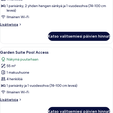
View
1 parisänky, 2 yhden hengen sänkyä ja 1 vuodesohva (74–100 cm
kuvat
leveä)
Ilmainen Wi-Fi
Lisätietoja
Lisätietoja
huoneesta
Family
Katso valitsemiesi päivien hinnat
Suite
Sea
View
Avaa
Moderni hotellihuone, jossa on suuri s
5
Garden Suite Pool Access
kaikki
Näkymä puutarhaan
huonetyypin
55 m²
Garden
Suite
1 makuuhuone
Pool
4 henkilöä
Access
1 parisänky ja 1 vuodesohva (74–100 cm leveä)
kuvat
Ilmainen Wi-Fi
Lisätietoja
Lisätietoja
huoneesta
Garden
Katso valitsemiesi päivien hinnat
Suite