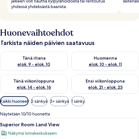
jälkeen voit nauttia kylpylähoidoista tai rentoutua
lastenall
yhdessä yhdeksästä baarista.
Huonevaihtoehdot
Tarkista näiden päivien saatavuus
Tarkista tämän illan saatavuus elok. 9 - elok. 10
Tarkista huomisen saatavuus elo
Tänä iltana
Huomenna
elok. 9 - elok. 10
elok. 10 - elok. 11
Tarkista tämän viikonlopun saatavuus elok. 14 - elok. 16
Tarkista ensi viikonlopun saata
Tänä viikonloppuna
Ensi viikonloppuna
elok. 14 - elok. 16
elok. 21 - elok. 23
Huoneille
Kaikki huoneet
2 sänkyä
3+ sänkyä
1 sänky
saatavilla
olevia
Näytetään 10/10 huonetta
suodattimia
Avaa
Moderni hotellihuone, jossa on suuri s
6
Superior Room Land View
kaikki
Näkymä lomakeskukseen
huonetyypin