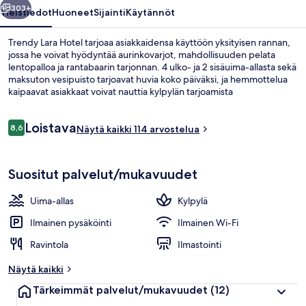
303+
Yleistiedot
Huoneet
Sijainti
Käytännöt
Trendy Lara Hotel tarjoaa asiakkaidensa käyttöön yksityisen rannan,
jossa he voivat hyödyntää aurinkovarjot, mahdollisuuden pelata
lentopalloa ja rantabaarin tarjonnan. 4 ulko- ja 2 sisäuima-allasta sekä
maksuton vesipuisto tarjoavat huvia koko päiväksi, ja hemmottelua
kaipaavat asiakkaat voivat nauttia kylpylän tarjoamista
kuumakivihierontahoidoista, vartalokääreistä ja ayurveda-hoidoista.
Ravintola on loistava paikka nauttia aterioita ja kylmiä juomia saat
Arvostelut
Loistava
allasbaarista. Muihin tämän luksusluokan hotellin mukavuuksiin
8,6
Näytä kaikki 114 arvostelua
8,6 kautta 10.
kuuluvat 9 baaria/loungea, yökerho ja maksuton lastenkerho.
Ulkopuoli
Suositut palvelut/mukavuudet
Uima-allas
Kylpylä
Ilmainen pysäköinti
Ilmainen Wi-Fi
Ravintola
Ilmastointi
Näytä kaikki
Tärkeimmät palvelut/mukavuudet
(12)