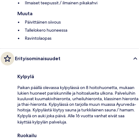
Ilmaiset teepussit / ilmainen pikakahvi
Muuta
Päivittäinen siivous
Tallelokero huoneessa
Ravintolaopas
Erityisominaisuudet
Kylpylä
Paikan päällä olevassa kylpylässä on 8 hoitohuonetta, mukaan
lukien huoneet pariskunnille ja hoitoalueita ulkona. Palveluihin
kuuluvat kuumakivihieronta, urheiluhieronta, klassinen hieronta
ja thai-hieronta. Kylpylässä on tarjolla muun muassa Ayurveda-
hoitoja. Kylpylästä löytyy sauna ja turkkilainen sauna / hamam.
Kylpylä on auki joka päivä. Alle 16 vuotta vanhat eivät saa
käyttää kylpylän palveluja.
Ruokailu