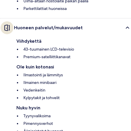
Uima-altaan nostolaite paikan päällä
Parkettilattiat huoneissa
Huoneen palvelut/mukavuudet
Viihdykettä
43-tuumainen LCD-televisio
Premium-satelliittikanavat
Ole kuin kotonasi
Ilmastointi ja lämmitys
Ilmainen minibaari
Vedenkeitin
Kylpytakit ja tohvelit
Nuku hyvin
Tyynyvalikoima
Pimennysverhot
Äänieristetyt huoneet