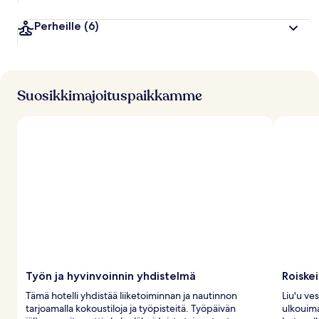
Perheille
(6)
Suosikkimajoituspaikkamme
Työn ja hyvinvoinnin yhdistelmä
Roiskei
Tämä hotelli yhdistää liiketoiminnan ja nautinnon
Liu'u ve
tarjoamalla kokoustiloja ja työpisteitä. Työpäivän
ulkouima-