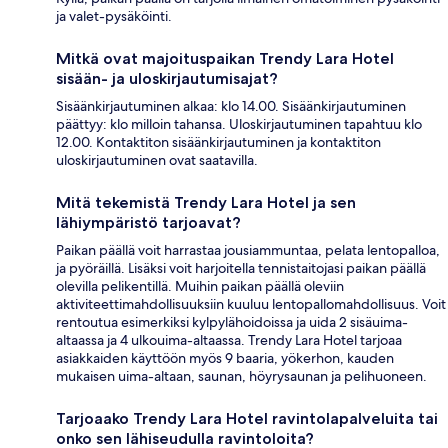
ja valet-pysäköinti.
Mitkä ovat majoituspaikan Trendy Lara Hotel
sisään- ja uloskirjautumisajat?
Sisäänkirjautuminen alkaa: klo 14.00. Sisäänkirjautuminen
päättyy: klo milloin tahansa. Uloskirjautuminen tapahtuu klo
12.00. Kontaktiton sisäänkirjautuminen ja kontaktiton
uloskirjautuminen ovat saatavilla.
Mitä tekemistä Trendy Lara Hotel ja sen
lähiympäristö tarjoavat?
Paikan päällä voit harrastaa jousiammuntaa, pelata lentopalloa,
ja pyöräillä. Lisäksi voit harjoitella tennistaitojasi paikan päällä
olevilla pelikentillä. Muihin paikan päällä oleviin
aktiviteettimahdollisuuksiin kuuluu lentopallomahdollisuus. Voit
rentoutua esimerkiksi kylpylähoidoissa ja uida 2 sisäuima-
altaassa ja 4 ulkouima-altaassa. Trendy Lara Hotel tarjoaa
asiakkaiden käyttöön myös 9 baaria, yökerhon, kauden
mukaisen uima-altaan, saunan, höyrysaunan ja pelihuoneen.
Tarjoaako Trendy Lara Hotel ravintolapalveluita tai
onko sen lähiseudulla ravintoloita?