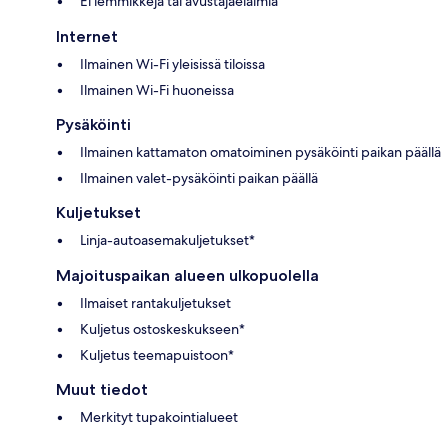
Ei lemmikkejä tai avustajaeläimiä
Internet
Ilmainen Wi-Fi yleisissä tiloissa
Ilmainen Wi-Fi huoneissa
Pysäköinti
Ilmainen kattamaton omatoiminen pysäköinti paikan päällä
Ilmainen valet-pysäköinti paikan päällä
Kuljetukset
Linja-autoasemakuljetukset*
Majoituspaikan alueen ulkopuolella
Ilmaiset rantakuljetukset
Kuljetus ostoskeskukseen*
Kuljetus teemapuistoon*
Muut tiedot
Merkityt tupakointialueet