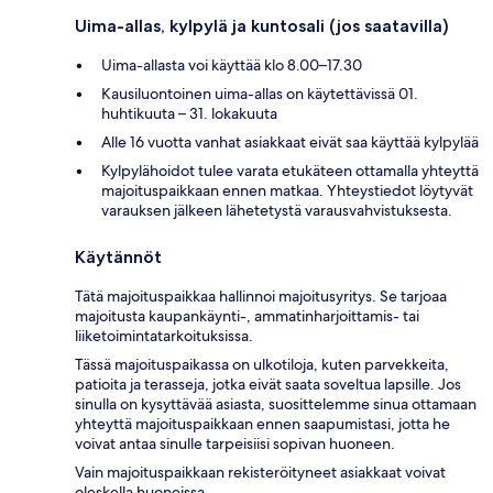
Uima-allas, kylpylä ja kuntosali (jos saatavilla)
Uima-allasta voi käyttää klo 8.00–17.30
Kausiluontoinen uima-allas on käytettävissä 01.
huhtikuuta – 31. lokakuuta
Alle 16 vuotta vanhat asiakkaat eivät saa käyttää kylpylää
Kylpylähoidot tulee varata etukäteen ottamalla yhteyttä
majoituspaikkaan ennen matkaa. Yhteystiedot löytyvät
varauksen jälkeen lähetetystä varausvahvistuksesta.
Käytännöt
Tätä majoituspaikkaa hallinnoi majoitusyritys. Se tarjoaa
majoitusta kaupankäynti-, ammatinharjoittamis- tai
liiketoimintatarkoituksissa.
Tässä majoituspaikassa on ulkotiloja, kuten parvekkeita,
patioita ja terasseja, jotka eivät saata soveltua lapsille. Jos
sinulla on kysyttävää asiasta, suosittelemme sinua ottamaan
yhteyttä majoituspaikkaan ennen saapumistasi, jotta he
voivat antaa sinulle tarpeisiisi sopivan huoneen.
Vain majoituspaikkaan rekisteröityneet asiakkaat voivat
oleskella huoneissa.