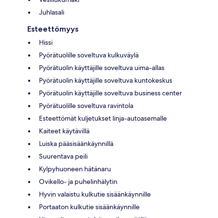
Juhlasali
Esteettömyys
Hissi
Pyörätuolille soveltuva kulkuväylä
Pyörätuolin käyttäjille soveltuva uima-allas
Pyörätuolin käyttäjille soveltuva kuntokeskus
Pyörätuolin käyttäjille soveltuva business center
Pyörätuolille soveltuva ravintola
Esteettömät kuljetukset linja-autoasemalle
Kaiteet käytävillä
Luiska pääsisäänkäynnillä
Suurentava peili
Kylpyhuoneen hätänaru
Ovikello- ja puhelinhälytin
Hyvin valaistu kulkutie sisäänkäynnille
Portaaton kulkutie sisäänkäynnille