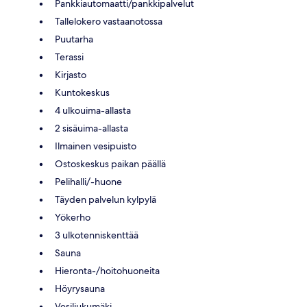
Pankkiautomaatti/pankkipalvelut
Tallelokero vastaanotossa
Puutarha
Terassi
Kirjasto
Kuntokeskus
4 ulkouima-allasta
2 sisäuima-allasta
Ilmainen vesipuisto
Ostoskeskus paikan päällä
Pelihalli/-huone
Täyden palvelun kylpylä
Yökerho
3 ulkotenniskenttää
Sauna
Hieronta-/hoitohuoneita
Höyrysauna
Vesiliukumäki