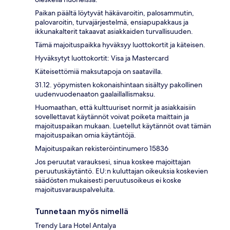
Paikan päältä löytyvät häkävaroitin, palosammutin,
palovaroitin, turvajärjestelmä, ensiapupakkaus ja
ikkunakalterit takaavat asiakkaiden turvallisuuden.
Tämä majoituspaikka hyväksyy luottokortit ja käteisen.
Hyväksytyt luottokortit: Visa ja Mastercard
Käteisettömiä maksutapoja on saatavilla.
31.12. yöpymisten kokonaishintaan sisältyy pakollinen
uudenvuodenaaton gaalaillallismaksu.
Huomaathan, että kulttuuriset normit ja asiakkaisiin
sovellettavat käytännöt voivat poiketa maittain ja
majoituspaikan mukaan. Luetellut käytännöt ovat tämän
majoituspaikan omia käytäntöjä.
Majoituspaikan rekisteröintinumero 15836
Jos peruutat varauksesi, sinua koskee majoittajan
peruutuskäytäntö. EU:n kuluttajan oikeuksia koskevien
säädösten mukaisesti peruutusoikeus ei koske
majoitusvarauspalveluita.
Tunnetaan myös nimellä
Trendy Lara Hotel Antalya