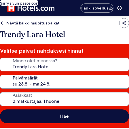
Siirry sivun pääosioon
Hanki sovellus
Näytä kaikki majoituspaikat
Trendy Lara Hotel
Valitse päivät nähdäksesi hinnat
Minne olet menossa?
Päivämäärät
Asiakkaat
Hae