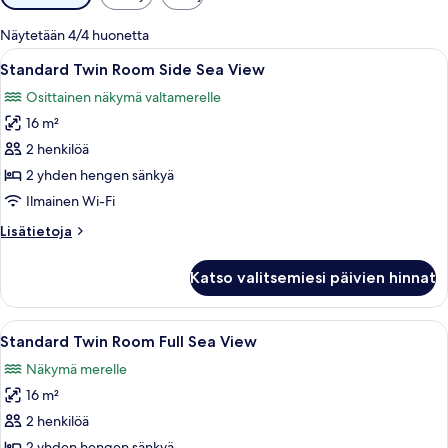
saatavilla
olevia
Näytetään 4/4 huonetta
suodattimia
Avaa
Standard Twin Room Side Sea View | Min
3
Standard Twin Room Side Sea View
kaikki
Osittainen näkymä valtamerelle
huonetyypin
16 m²
Standard
Twin
2 henkilöä
Room
2 yhden hengen sänkyä
Side
Ilmainen Wi-Fi
Sea
Lisätietoja
Lisätietoja
View
huoneesta
kuvat
Standard
Katso valitsemiesi päivien hinnat
Twin
Room
Side
Avaa
Standard Twin Room Full Sea View | Min
4
Sea
Standard Twin Room Full Sea View
kaikki
View
Näkymä merelle
huonetyypin
16 m²
Standard
Twin
2 henkilöä
Room
2 yhden hengen sänkyä