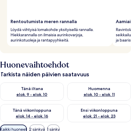
Rentoutumista meren rannalla
Aamiai
Löydä viihtyisä lomakohde yksityisellä rannalla.
Ravintola
Hiekkarannalla on ilmaisia aurinkovarjoja,
seikkailu
aurinkotuoleja ja rantapyyhkeitä.
ja baaris
Huonevaihtoehdot
Tarkista näiden päivien saatavuus
Tarkista tämän illan saatavuus elok. 9 - elok. 10
Tarkista huomisen saatavuus elo
Tänä iltana
Huomenna
elok. 9 - elok. 10
elok. 10 - elok. 11
Tarkista tämän viikonlopun saatavuus elok. 14 - elok. 16
Tarkista ensi viikonlopun saata
Tänä viikonloppuna
Ensi viikonloppuna
elok. 14 - elok. 16
elok. 21 - elok. 23
Huoneille
Kaikki huoneet
2 sänkyä
1 sänky