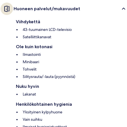
Huoneen palvelut/mukavuudet
Viihdykettä
43-tuumainen LCD-televisio
Satelliittikanavat
Ole kuin kotonasi
Ilmastointi
Minibaari
Tohvelit
Silitysrauta/-lauta (pyynnöstä)
Nuku hyvin
Lakanat
Henkilökohtainen hygienia
Yksityinen kylpyhuone
Vain suihku
Ilmaiset hygieniatuotteet