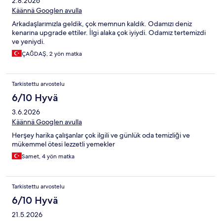
2.8.2026
Käännä Googlen avulla
Arkadaşlarımızla geldik, çok memnun kaldık. Odamızı deniz
kenarına upgrade ettiler. İlgi alaka çok iyiydi. Odamız tertemizdi
ve yeniydi.
ÇAĞDAŞ, 2 yön matka
Tarkistettu arvostelu
6/10 Hyvä
3.6.2026
Käännä Googlen avulla
Herşey harika çalışanlar çok ilgili ve günlük oda temizliği ve
mükemmel ötesi lezzetli yemekler
Samet, 4 yön matka
Tarkistettu arvostelu
6/10 Hyvä
21.5.2026