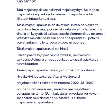
Käytännöt
Tätä majoituspaikkaa hallinnoi majoitusyritys. Se tarjoaa
majoitusta kaupankäynti-, ammatinharjoittamis- tai
liiketoimintatarkoituksissa.
Tässä majoituspaikassa on ulkotiloja, kuten parvekkeita,
patioita ja terasseja, jotka eivät saata soveltua lapsille. Jos
sinulla on kysyttävää asiasta, suosittelemme sinua ottamaan
yhteyttä majoituspaikkaan ennen saapumistasi, jotta he
voivat antaa sinulle tarpeisiisi sopivan huoneen.
Tässä majoituspaikassa ei ole hissiä.
Paikan päältä löytyvät palosammutin, palovaroitin,
turvajärjestelmä ja ensiapupakkaus takaavat asiakkaiden
turvallisuuden.
Tämä majoituspaikka hyväksyy luottokortit ja käteisen.
Hyväksytyt luottokortit: Visa ja Mastercard
Majoituspaikan rekisteröintinumero 2022-48-0462
Jos peruutat varauksesi, sinua koskee majoittajan
peruutuskäytäntö. EU:n kuluttajan oikeuksia koskevien
säädösten mukaisesti peruutusoikeus ei koske
majoitusvarauspalveluita.