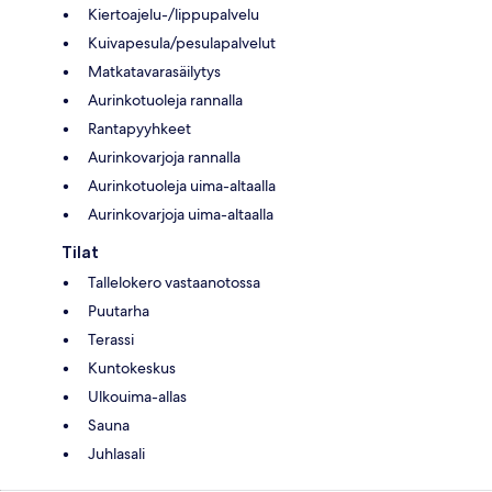
Kiertoajelu-/lippupalvelu
Kuivapesula/pesulapalvelut
Matkatavarasäilytys
Aurinkotuoleja rannalla
Rantapyyhkeet
Aurinkovarjoja rannalla
Aurinkotuoleja uima-altaalla
Aurinkovarjoja uima-altaalla
Tilat
Tallelokero vastaanotossa
Puutarha
Terassi
Kuntokeskus
Ulkouima-allas
Sauna
Juhlasali