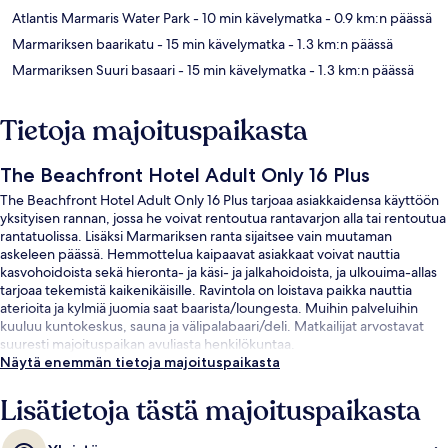
Atlantis Marmaris Water Park
- 10 min kävelymatka
- 0.9 km:n päässä
Marmariksen baarikatu
- 15 min kävelymatka
- 1.3 km:n päässä
Marmariksen Suuri basaari
- 15 min kävelymatka
- 1.3 km:n päässä
Tietoja majoituspaikasta
The Beachfront Hotel Adult Only 16 Plus
The Beachfront Hotel Adult Only 16 Plus tarjoaa asiakkaidensa käyttöön
yksityisen rannan, jossa he voivat rentoutua rantavarjon alla tai rentoutua
rantatuolissa. Lisäksi Marmariksen ranta sijaitsee vain muutaman
askeleen päässä. Hemmottelua kaipaavat asiakkaat voivat nauttia
kasvohoidoista sekä hieronta- ja käsi- ja jalkahoidoista, ja ulkouima-allas
tarjoaa tekemistä kaikenikäisille. Ravintola on loistava paikka nauttia
aterioita ja kylmiä juomia saat baarista/loungesta. Muihin palveluihin
kuuluu kuntokeskus, sauna ja välipalabaari/deli. Matkailijat arvostavat
suuresti majoituspaikan avuliasta henkilökuntaa.
Näytä enemmän tietoja majoituspaikasta
Lisätietoja tästä majoituspaikasta