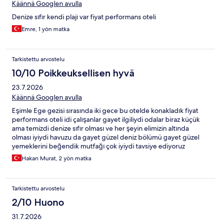
Käännä Googlen avulla
Denize sıfır kendi plajı var fiyat performans oteli
Emre, 1 yön matka
Tarkistettu arvostelu
10/10 Poikkeuksellisen hyvä
23.7.2026
Käännä Googlen avulla
Eşimle Ege gezisi sırasında iki gece bu otelde konakladık fiyat
performans oteli idi çalışanlar gayet ilgiliydi odalar biraz küçük
ama temizdi denize sıfır olması ve her şeyin elimizin altında
olması iyiydi havuzu da gayet güzel deniz bölümü gayet güzel
yemeklerini beğendik mutfağı çok iyiydi tavsiye ediyoruz
Hakan Murat, 2 yön matka
Tarkistettu arvostelu
2/10 Huono
31.7.2026