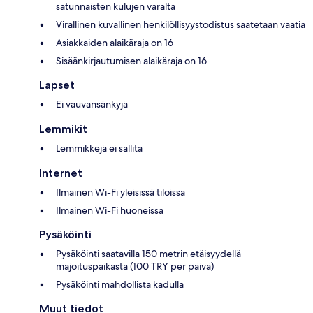
satunnaisten kulujen varalta
Virallinen kuvallinen henkilöllisyystodistus saatetaan vaatia
Asiakkaiden alaikäraja on 16
Sisäänkirjautumisen alaikäraja on 16
Lapset
Ei vauvansänkyjä
Lemmikit
Lemmikkejä ei sallita
Internet
Ilmainen Wi-Fi yleisissä tiloissa
Ilmainen Wi-Fi huoneissa
Pysäköinti
Pysäköinti saatavilla 150 metrin etäisyydellä
majoituspaikasta (100 TRY per päivä)
Pysäköinti mahdollista kadulla
Muut tiedot