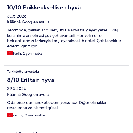
10/10 Poikkeuksellisen hyvä
30.5.2026
Käännä Googlen avulla
Temiz oda, çalışanlar güler yüzlü. Kahvaltısı gayet yeterli. Plaj
kullanım alanı olması çok çok avantajlı. Her kelime ile
beklentilerinizi fazlasıyla karşılayabilecek bir otel. Çok teşekkür
ederiz ilginiz için
Kadir, 2 yön matka
Tarkistettu arvostelu
8/10 Erittäin hyvä
29.5.2026
Käännä Googlen avulla
Oda biraz dar hareket edemiyorsunuz. Diğer olanakları
restaurantı ve hizmeti güzel.
erdinç, 2 yön matka