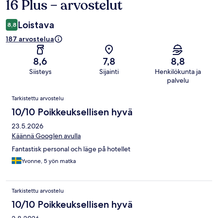
16 Plus – arvostelut
Loistava
8,8
187 arvostelua
8,6
7,8
8,8
Siisteys
Sijainti
Henkilökunta ja
palvelu
Arvostelut
Tarkistettu arvostelu
10/10 Poikkeuksellisen hyvä
23.5.2026
Käännä Googlen avulla
Fantastisk personal och läge på hotellet
Yvonne, 5 yön matka
Tarkistettu arvostelu
10/10 Poikkeuksellisen hyvä