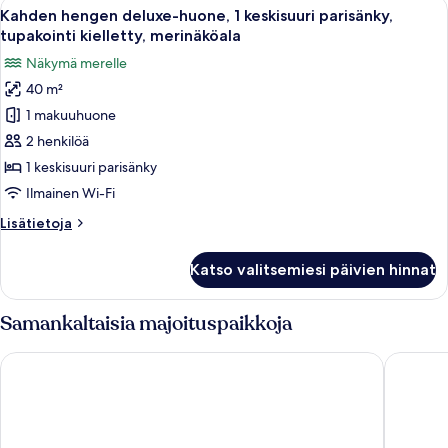
Avaa
Kahden hengen deluxe-huone, 1 keskisuu
1
Bathroom
Kahden hengen deluxe-huone, 1 keskisuuri parisänky,
kaikki
Side
tupakointi kielletty, merinäköala
huonetyypin
Näkymä merelle
Kahden
40 m²
hengen
1 makuuhuone
deluxe-
huone,
2 henkilöä
1
1 keskisuuri parisänky
keskisuuri
Ilmainen Wi-Fi
parisänky,
Lisätietoja
Lisätietoja
tupakointi
huoneesta
kielletty,
Kahden
Katso valitsemiesi päivien hinnat
hengen
merinäköala
deluxe-
kuvat
huone,
Samankaltaisia majoituspaikkoja
1
keskisuuri
Aurasia Beach Hotel
Aurasia 
parisänky,
tupakointi
kielletty,
merinäköala