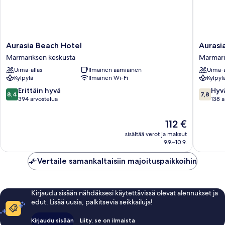
Aurasia
Aurasia
Aurasia Beach Hotel
Aurasi
Beach
SeaSide
Marmariksen keskusta
Marmari
Hotel
Hotel
Uima-allas
Ilmainen aamiainen
Uima-a
Marmariksen
Marmari
Kylpylä
Ilmainen Wi-Fi
Kylpyl
keskusta
keskust
8.4
7.8
Erittäin hyvä
Hyv
8,4
7,8
kautta
kautta
394 arvostelua
138 a
10,
10,
Erittäin
Hyvä,
Hinta
112 €
hyvä,
138
on
sisältää verot ja maksut
394
arvostel
112 €
9.9.–10.9.
arvostelua
Vertaile samankaltaisiin majoituspaikkoihin
Kirjaudu sisään nähdäksesi käytettävissä olevat alennukset ja
edut. Lisää uusia, palkitsevia seikkailuja!
Kirjaudu sisään
Liity, se on ilmaista