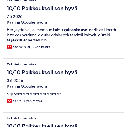
Tarkistettu arvostelu
10/10 Poikkeuksellisen hyvä
7.5.2026
Käännä Googlen avulla
Herşeyden aşıeı memnun kaldık çalışanlar aşırı nazik ve kibardı
bize çok yardımcı oldular odalar çok temizdi kahvaltı güzeldi
teşekkürler herşey için
nadiye hilal, 3 yön matka
Tarkistettu arvostelu
10/10 Poikkeuksellisen hyvä
3.6.2026
Käännä Googlen avulla
supperrrrrrrrrrrrrrrrrrrrrrrrrrrrrr
berke, 4 yön matka
Tarkistettu arvostelu
10/10 Poikkeuksellisen hyvä