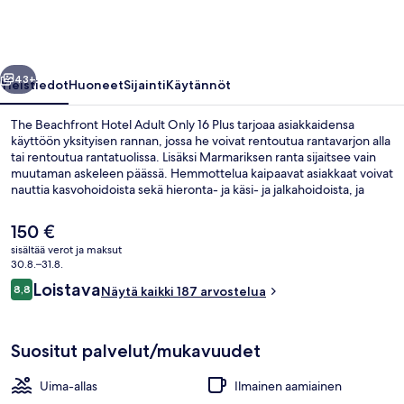
Only
16
Plus
llinen
Seuraava
valokuvagalleria
43+
Yleistiedot
Huoneet
Sijainti
Käytännöt
The Beachfront Hotel Adult Only 16 Plus tarjoaa asiakkaidensa
käyttöön yksityisen rannan, jossa he voivat rentoutua rantavarjon alla
tai rentoutua rantatuolissa. Lisäksi Marmariksen ranta sijaitsee vain
muutaman askeleen päässä. Hemmottelua kaipaavat asiakkaat voivat
nauttia kasvohoidoista sekä hieronta- ja käsi- ja jalkahoidoista, ja
ulkouima-allas tarjoaa tekemistä kaikenikäisille. Ravintola on loistava
paikka nauttia aterioita ja kylmiä juomia saat baarista/loungesta.
Nykyinen
150 €
Muihin palveluihin kuuluu kuntokeskus, sauna ja välipalabaari/deli.
hinta
sisältää verot ja maksut
Matkailijat arvostavat suuresti majoituspaikan avuliasta
on
30.8.–31.8.
henkilökuntaa.
Näkymä majoituspaikasta
150 €
Arvostelut
Loistava
8,8
Näytä kaikki 187 arvostelua
8,8 kautta 10.
Suositut palvelut/mukavuudet
Uima-allas
Ilmainen aamiainen