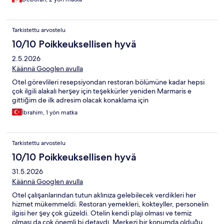
Tarkistettu arvostelu
10/10 Poikkeuksellisen hyvä
2.5.2026
Käännä Googlen avulla
Otel görevlileri resepsiyondan restoran bölümüne kadar hepsi
çok ilgili alakalı herşey için teşekkürler yeniden Marmaris e
gittiğim de ilk adresim olacak konaklama için
İbrahim, 1 yön matka
Tarkistettu arvostelu
10/10 Poikkeuksellisen hyvä
31.5.2026
Käännä Googlen avulla
Otel çalışanlarından tutun aklınıza gelebilecek verdikleri her
hizmet mükemmeldi. Restoran yemekleri, kokteyller, personelin
ilgisi her şey çok güzeldi. Otelin kendi plajı olması ve temiz
olması da çok önemli bi detaydı. Merkezi bir konumda olduğu