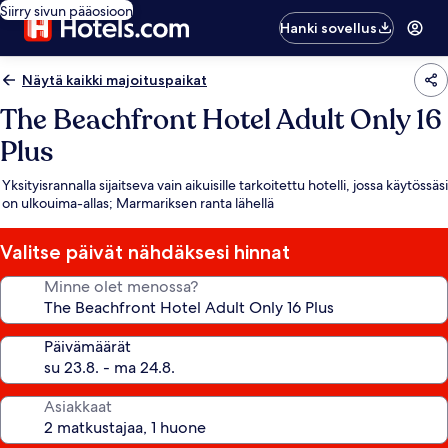
Siirry sivun pääosioon
Hanki sovellus
Näytä kaikki majoituspaikat
The Beachfront Hotel Adult Only 16
Plus
Yksityisrannalla sijaitseva vain aikuisille tarkoitettu hotelli, jossa käytössäsi
on ulkouima-allas; Marmariksen ranta lähellä
Valitse päivät nähdäksesi hinnat
Minne olet menossa?
Päivämäärät
Asiakkaat