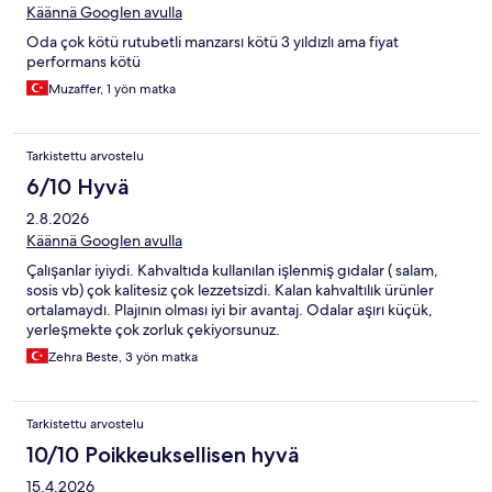
Käännä Googlen avulla
Oda çok kötü rutubetli manzarsı kötü 3 yıldızlı ama fiyat
performans kötü
Muzaffer, 1 yön matka
Tarkistettu arvostelu
6/10 Hyvä
2.8.2026
Käännä Googlen avulla
Çalışanlar iyiydi. Kahvaltıda kullanılan işlenmiş gıdalar ( salam,
sosis vb) çok kalitesiz çok lezzetsizdi. Kalan kahvaltılık ürünler
ortalamaydı. Plajının olması iyi bir avantaj. Odalar aşırı küçük,
yerleşmekte çok zorluk çekiyorsunuz.
Zehra Beste, 3 yön matka
Tarkistettu arvostelu
10/10 Poikkeuksellisen hyvä
15.4.2026