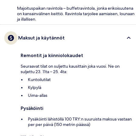
Majoituspaikan ravintola – buffetravintola, jonka erikoisuutena
on kansainvälinen keittiö. Ravintola tarjoilee aamiaisen, lounaan
ja illallisen.
Maksut ja käytännöt
Remontit ja kiinniolokaudet
Seuraavat tilat on suljettu kausittain joka vuosi. Ne on
suljettu 23. 11ta – 25. 4ta:
Kuntoilutilat
Kylpylä
Uima-allas
Pysäköinti
Pysäköinti lähistöllä 100 TRY:n suuruista maksua vastaan
per per päivä (150 metrin päässä)