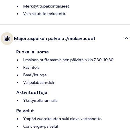
Merkityt tupakointialueet
Vain aikuisille tarkoitettu
Majoituspaikan palvelut/mukavuudet
Ruoka ja juoma
Ilmainen buffetaamiainen päivittäin klo 7.30–10.30
Ravintola
Baari/lounge
Välipalabaari/deli
Aktiviteetteja
Yksityisellä rannalla
Palvelut
Ympäri vuorokauden auki oleva vastaanotto
Concierge-palvelut