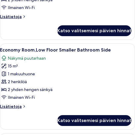
Full
Ilmainen Wi-Fi
Sea
Lisätietoja
Lisätietoja
View
huoneesta
kuvat
Standard
Katso valitsemiesi päivien hinnat
Twin
Room
Full
Avaa
Economy Room,Low Floor Smaller Bathro
1
Sea
Economy Room,Low Floor Smaller Bathroom Side
kaikki
View
Näkymä puutarhaan
huonetyypin
15 m²
Economy
Room,Low
1 makuuhuone
Floor
2 henkilöä
Smaller
2 yhden hengen sänkyä
Bathroom
Ilmainen Wi-Fi
Side
Lisätietoja
Lisätietoja
kuvat
huoneesta
Economy
Katso valitsemiesi päivien hinnat
Room,Low
Floor
Smaller