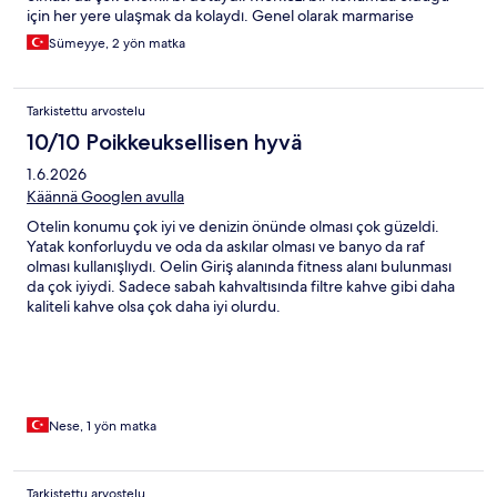
için her yere ulaşmak da kolaydı. Genel olarak marmarise
gittiğinizde kesinlikle tercih etmeniz gereken bir yer.
Sümeyye, 2 yön matka
Tarkistettu arvostelu
10/10 Poikkeuksellisen hyvä
1.6.2026
Käännä Googlen avulla
Otelin konumu çok iyi ve denizin önünde olması çok güzeldi.
Yatak konforluydu ve oda da askılar olması ve banyo da raf
olması kullanışlıydı. Oelin Giriş alanında fitness alanı bulunması
da çok iyiydi. Sadece sabah kahvaltısında filtre kahve gibi daha
kaliteli kahve olsa çok daha iyi olurdu.
Nese, 1 yön matka
Tarkistettu arvostelu