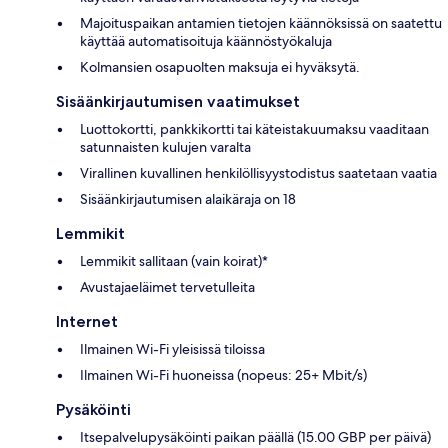
Majoituspaikan antamien tietojen käännöksissä on saatettu
käyttää automatisoituja käännöstyökaluja
Kolmansien osapuolten maksuja ei hyväksytä.
Sisäänkirjautumisen vaatimukset
Luottokortti, pankkikortti tai käteistakuumaksu vaaditaan
satunnaisten kulujen varalta
Virallinen kuvallinen henkilöllisyystodistus saatetaan vaatia
Sisäänkirjautumisen alaikäraja on 18
Lemmikit
Lemmikit sallitaan (vain koirat)*
Avustajaeläimet tervetulleita
Internet
Ilmainen Wi-Fi yleisissä tiloissa
Ilmainen Wi-Fi huoneissa (nopeus: 25+ Mbit/s)
Pysäköinti
Itsepalvelupysäköinti paikan päällä (15.00 GBP per päivä)