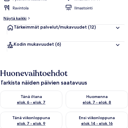
Ravintola
Ilmastointi
Näytä kaikki
Tärkeimmät palvelut/mukavuudet
(12)
Kodin mukavuudet
(6)
Huonevaihtoehdot
Tarkista näiden päivien saatavuus
Tarkista tämän illan saatavuus elok. 6 - elok. 7
Tarkista huomisen saatavuus el
Tänä iltana
Huomenna
elok. 6 - elok. 7
elok. 7 - elok. 8
Tarkista tämän viikonlopun saatavuus elok. 7 - elok. 9
Tarkista ensi viikonlopun saatav
Tänä viikonloppuna
Ensi viikonloppuna
elok. 7 - elok. 9
elok. 14 - elok. 16