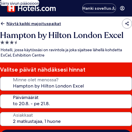
Siirry sivun pääosioon
Hanki sovellus
Näytä kaikki majoituspaikat
Hampton by Hilton London Excel
3.5
tähden
Hotelli, jossa käytössäsi on ravintola ja joka sijaitsee lähellä kohdetta
majoituspaikka
ExCeL Exhibition Centre
Valitse päivät nähdäksesi hinnat
Minne olet menossa?
Päivämäärät
Asiakkaat