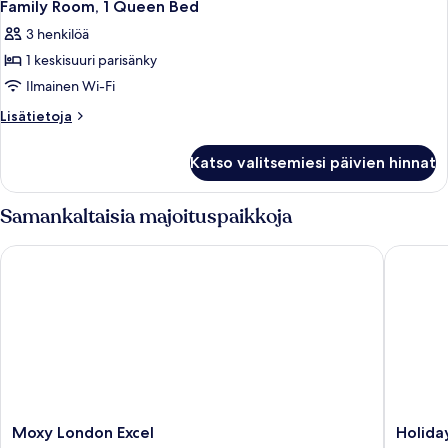
4
Family Room, 1 Queen Bed
kaikki
3 henkilöä
huonetyypin
1 keskisuuri parisänky
Family
Room,
Ilmainen Wi-Fi
1
Lisätietoja
Lisätietoja
Queen
huoneesta
Family
Bed
Katso valitsemiesi päivien hinnat
Room,
kuvat
1
Queen
Samankaltaisia majoituspaikkoja
Bed
Moxy London Excel
Holiday 
Moxy
Holiday
Moxy London Excel
Holida
London
Inn