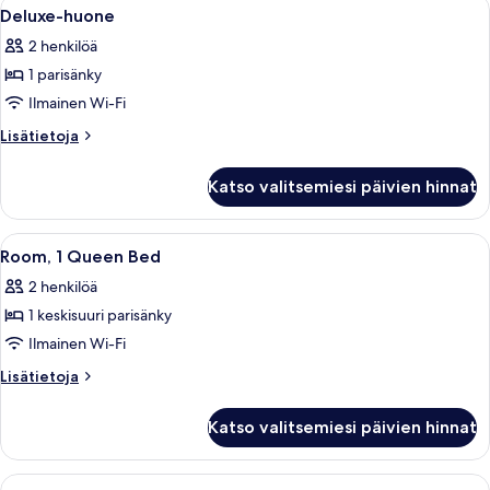
Avaa
Moderni hotellihuone, jossa on sänky, o
4
sänkyä),
Deluxe-huone
kaikki
esteetön
2 henkilöä
huonetyypin
1 parisänky
Deluxe-
huone
Ilmainen Wi-Fi
kuvat
Lisätietoja
Lisätietoja
huoneesta
Deluxe-
Katso valitsemiesi päivien hinnat
huone
Avaa
Hotellihuone, jossa on suuri sänky, työp
7
Room, 1 Queen Bed
kaikki
2 henkilöä
huonetyypin
1 keskisuuri parisänky
Room,
1
Ilmainen Wi-Fi
Queen
Lisätietoja
Lisätietoja
Bed
huoneesta
Room,
kuvat
Katso valitsemiesi päivien hinnat
1
Queen
Bed
Avaa
Hotellihuoneessa on suuri sänky, pienemp