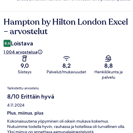
Hampton by Hilton London Excel
Arvostelut
– arvostelut
Loistava
8,6
1 004 arvostelua
9,0
8,2
8,8
Siisteys
Palvelut/mukavuudet
Henkilökunta ja
palvelu
Arvostelut
Tarkistettu arvostelu
8/10 Erittäin hyvä
4.11.2024
Plus, miinus, plus
Kokonaisuutena yöpyminen oli oikein mukava kokemus.
Nukuimme todella hyvin, rauhassa ja hotellissa oli turvallinen olla.
Yksi miinus on annettava aamupalajärjestelyistä.