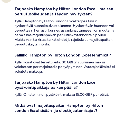
Tarjoaako Hampton by Hilton London Excel ilmaisen
peruutusoikeuden ja täyden hyvityksen?
Kyllä, Hampton by Hilton London Excel tarjoaa täysin
hyvitettäviä huoneita sivustollamme. Hyvitettävän huoneen voi
peruuttaa siihen asti, kunnes sisäänkirjautumiseen on muutama
päivä aikaa majoituspaikan peruutuskäytännöistä riippuen.
Muista vain tarkistaa tarkat ehdot ja rajoitukset majoituspaikan
peruutuskäytännöistä.
Salliiko Hampton by Hilton London Excel lemmikit?
Kyllä, koirat ovat tervetulleita. 30 GBP:n suuruinen maksu
veloitetaan per majoitustila per yöpyminen. Avustajaeläimistä ei
veloiteta maksuja.
Tarjoaako Hampton by Hilton London Excel
pysäköintipaikkoja paikan päällä?
Kyllä. Omatoiminen pysäköinti maksaa 15.00 GBP per päivä.
Mitkä ovat majoituspaikan Hampton by Hilton
London Excel sisään- ja uloskirjautumisajat?