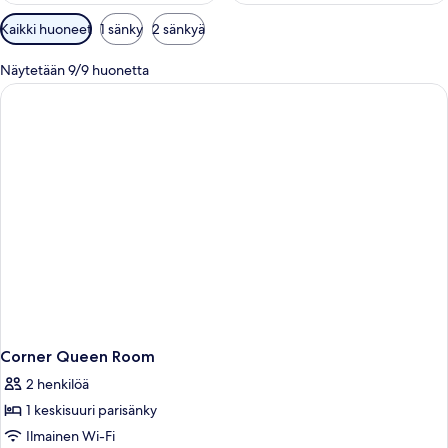
Huoneille
Kaikki huoneet
1 sänky
2 sänkyä
saatavilla
olevia
Näytetään 9/9 huonetta
suodattimia
Corner Queen Room
2 henkilöä
1 keskisuuri parisänky
Ilmainen Wi-Fi