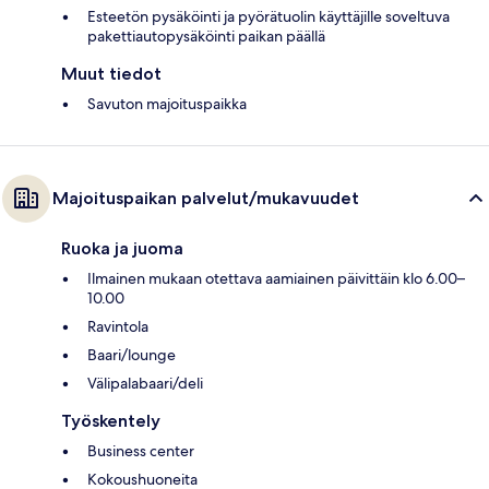
Esteetön pysäköinti ja pyörätuolin käyttäjille soveltuva
pakettiautopysäköinti paikan päällä
Muut tiedot
Savuton majoituspaikka
Majoituspaikan palvelut/mukavuudet
Ruoka ja juoma
Ilmainen mukaan otettava aamiainen päivittäin klo 6.00–
10.00
Ravintola
Baari/lounge
Välipalabaari/deli
Työskentely
Business center
Kokoushuoneita