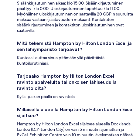
Sisäänkirjautuminen alkaa: klo 15.00. Sisäänkirjautuminen
päättyy: klo 0.00. Uloskirjautuminen tapahtuu klo 11.00.
Myöhäinen uloskirjautuminen on saatavilla 20 GBP:n suuruista
maksua vastaan (saatavuuden mukaan). Kontaktiton
sisäänkirjautuminen ja kontaktiton uloskirjautuminen ovat
saatavilla.
Mitä tekemistä Hampton by Hilton London Excel ja
sen lähiympäristö tarjoavat?
Kuntosali auttaa sinua pitämään yllä päivittäistä
kuntoilurutiiniasi.
Tarjoaako Hampton by Hilton London Excel
ravintolapalveluita tai onko sen lähiseudulla
ravintoloita?
Kyllä, paikan päällä on ravintola.
Millaisella alueella Hampton by Hilton London Excel
sijaitsee?
Hampton by Hilton London Excel sijaitsee alueella Docklands.
Lontoo (LCY-London City) on vain 5 minuutin ajomatkan ja
ExCeL Exhibition Centre vain 10 minuutin lävelymatkan päässä.