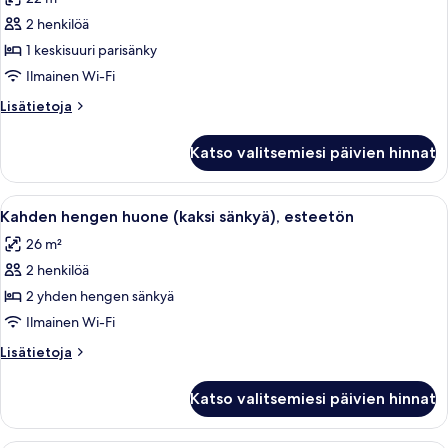
huonetyypin
2 henkilöä
Huone,
1
1 keskisuuri parisänky
keskisuuri
Ilmainen Wi-Fi
parisänky,
Lisätietoja
Lisätietoja
esteetön
huoneesta
kuvat
Huone,
Katso valitsemiesi päivien hinnat
1
keskisuuri
parisänky,
Avaa
Hotellihuone, jossa on sänky, yöpöytä, 
5
esteetön
Kahden hengen huone (kaksi sänkyä), esteetön
kaikki
26 m²
huonetyypin
2 henkilöä
Kahden
hengen
2 yhden hengen sänkyä
huone
Ilmainen Wi-Fi
(kaksi
Lisätietoja
Lisätietoja
sänkyä),
huoneesta
esteetön
Kahden
Katso valitsemiesi päivien hinnat
hengen
kuvat
huone
(kaksi