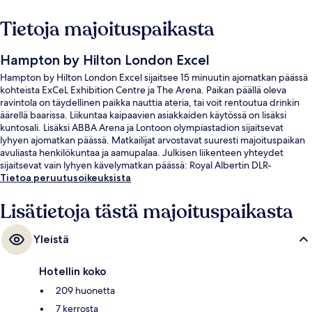
Tietoja majoituspaikasta
Hampton by Hilton London Excel
Hampton by Hilton London Excel sijaitsee 15 minuutin ajomatkan päässä
kohteista ExCeL Exhibition Centre ja The Arena. Paikan päällä oleva
ravintola on täydellinen paikka nauttia ateria, tai voit rentoutua drinkin
äärellä baarissa. Liikuntaa kaipaavien asiakkaiden käytössä on lisäksi
kuntosali. Lisäksi ABBA Arena ja Lontoon olympiastadion sijaitsevat
lyhyen ajomatkan päässä. Matkailijat arvostavat suuresti majoituspaikan
avuliasta henkilökuntaa ja aamupalaa. Julkisen liikenteen yhteydet
sijaitsevat vain lyhyen kävelymatkan päässä: Royal Albertin DLR-
liikenneasema sijaitsee 4 minuutin ja Prince Regentin DLR-liikenneasema
Tietoa peruutusoikeuksista
8 minuutin kävelymatkan päässä.
Lisätietoja tästä majoituspaikasta
Yleistä
Hotellin koko
209 huonetta
7 kerrosta