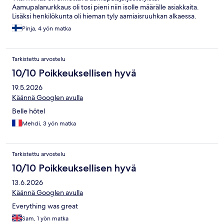
Aamupalanurkkaus oli tosi pieni niin isolle määrälle asiakkaita.
Lisäksi henkilökunta oli hieman tyly aamiaisruuhkan alkaessa.
Niinä aamuina, kun saimme kahvit, koneen ollessa toiminnassa, ja
Pinja, 4 yön matka
olimme paikalla ennen ruuhkaa, kokemus oli hyvä. Ruoka oli
maittavaa ja vaihtoehtoja riitti.
Tarkistettu arvostelu
10/10 Poikkeuksellisen hyvä
19.5.2026
Käännä Googlen avulla
Belle hôtel
Mehdi, 3 yön matka
Tarkistettu arvostelu
10/10 Poikkeuksellisen hyvä
13.6.2026
Käännä Googlen avulla
Everything was great
Sam, 1 yön matka