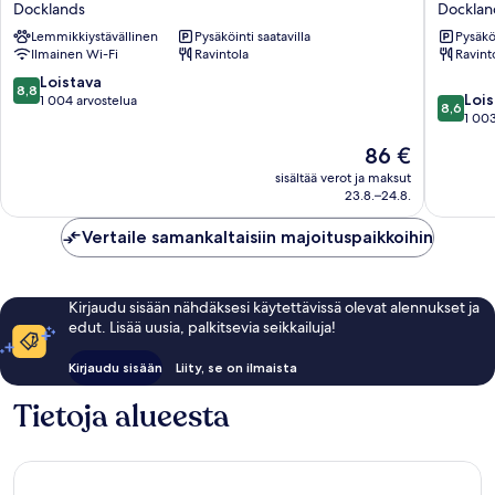
Docklands
Docklan
Excel
Express
Lemmikkiystävällinen
Pysäköinti saatavilla
Pysäköi
Docklands
London
Ilmainen Wi-Fi
Ravintola
Ravint
-
ExCeL
8.8
Loistava
8,8
8.6
by
Lois
kautta
1 004 arvostelua
8,6
kautta
IHG
1 003
10,
10,
Docklan
Loistava,
Hinta
86 €
Loistava,
1 004
on
1 003
sisältää verot ja maksut
arvostelua
86 €
23.8.–24.8.
arvostel
Vertaile samankaltaisiin majoituspaikkoihin
Kirjaudu sisään nähdäksesi käytettävissä olevat alennukset ja
edut. Lisää uusia, palkitsevia seikkailuja!
Kirjaudu sisään
Liity, se on ilmaista
Tietoja alueesta