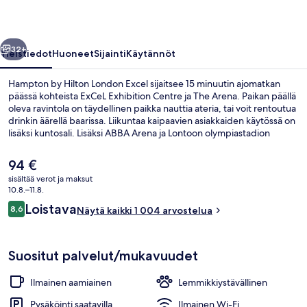
valokuvagalleria
llinen
Seuraava
32+
Yleistiedot
Huoneet
Sijainti
Käytännöt
Hampton by Hilton London Excel sijaitsee 15 minuutin ajomatkan
päässä kohteista ExCeL Exhibition Centre ja The Arena. Paikan päällä
oleva ravintola on täydellinen paikka nauttia ateria, tai voit rentoutua
drinkin äärellä baarissa. Liikuntaa kaipaavien asiakkaiden käytössä on
lisäksi kuntosali. Lisäksi ABBA Arena ja Lontoon olympiastadion
sijaitsevat lyhyen ajomatkan päässä. Matkailijat arvostavat suuresti
majoituspaikan avuliasta henkilökuntaa ja aamupalaa. Julkisen
Nykyinen
94 €
liikenteen yhteydet sijaitsevat vain lyhyen kävelymatkan päässä:
hinta
sisältää verot ja maksut
Royal Albertin DLR-liikenneasema sijaitsee 4 minuutin ja Prince
on
10.8.–11.8.
Regentin DLR-liikenneasema 8 minuutin kävelymatkan päässä.
Vastaanotto
94 €
Arvostelut
Loistava
8,6
Näytä kaikki 1 004 arvostelua
8,6 kautta 10.
Suositut palvelut/mukavuudet
Ilmainen aamiainen
Lemmikkiystävällinen
Pysäköinti saatavilla
Ilmainen Wi-Fi