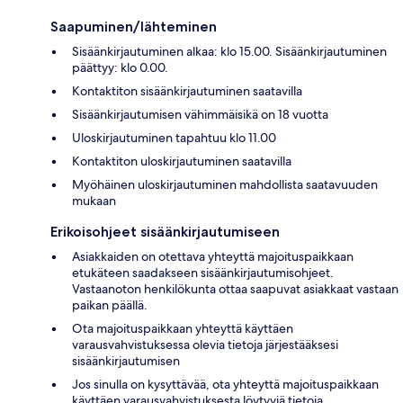
Saapuminen/lähteminen
Sisäänkirjautuminen alkaa: klo 15.00. Sisäänkirjautuminen
päättyy: klo 0.00.
Kontaktiton sisäänkirjautuminen saatavilla
Sisäänkirjautumisen vähimmäisikä on 18 vuotta
Uloskirjautuminen tapahtuu klo 11.00
Kontaktiton uloskirjautuminen saatavilla
Myöhäinen uloskirjautuminen mahdollista saatavuuden
mukaan
Erikoisohjeet sisäänkirjautumiseen
Asiakkaiden on otettava yhteyttä majoituspaikkaan
etukäteen saadakseen sisäänkirjautumisohjeet.
Vastaanoton henkilökunta ottaa saapuvat asiakkaat vastaan
paikan päällä.
Ota majoituspaikkaan yhteyttä käyttäen
varausvahvistuksessa olevia tietoja järjestääksesi
sisäänkirjautumisen
Jos sinulla on kysyttävää, ota yhteyttä majoituspaikkaan
käyttäen varausvahvistuksesta löytyviä tietoja