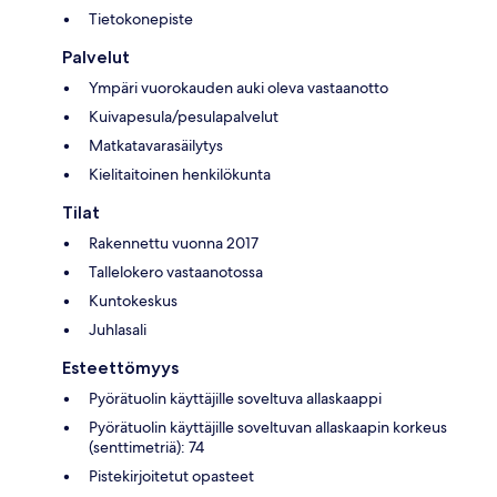
Tietokonepiste
Palvelut
Ympäri vuorokauden auki oleva vastaanotto
Kuivapesula/pesulapalvelut
Matkatavarasäilytys
Kielitaitoinen henkilökunta
Tilat
Rakennettu vuonna 2017
Tallelokero vastaanotossa
Kuntokeskus
Juhlasali
Esteettömyys
Pyörätuolin käyttäjille soveltuva allaskaappi
Pyörätuolin käyttäjille soveltuvan allaskaapin korkeus
(senttimetriä): 74
Pistekirjoitetut opasteet