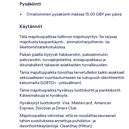
Pysäköinti
Omatoiminen pysäköinti maksaa 15.00 GBP per päivä
Käytännöt
Tätä majoituspaikkaa hallinnoi majoitusyritys. Se tarjoaa
majoitusta kaupankäynti-, ammatinharjoittamis- tai
liiketoimintatarkoituksissa.
Paikan päältä löytyvät häkävaroitin, palosammutin,
palovaroitin, turvajärjestelmä, ensiapupakkaus ja
ikkunakalterit takaavat asiakkaiden turvallisuuden.
Tämä majoituspaikka toivottaa tervetulleiksi kaikki asiakkaat
seksuaaliseen suuntautumiseen tai sukupuoli-identiteettiin
katsomatta (LGBTQ+ -ystävällinen).
Tämä majoituspaikka hyväksyy luottokortit ja pankkikortit.
Käteismaksuja ei hyväksytä.
Hyväksytyt luottokortit: Visa, Mastercard, American
Express, Discover ja Diners Club
Majoituspaikka vahvistaa, että se noudattaa seuraavan
tahon suosituksissa annettuja puhdistus- ja
desinfiointikäytäntöjä: CleanStay (Hilton).