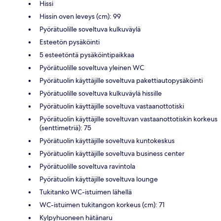
Hissi
Hissin oven leveys (cm): 99
Pyörätuolille soveltuva kulkuväylä
Esteetön pysäköinti
5 esteetöntä pysäköintipaikkaa
Pyörätuolille soveltuva yleinen WC
Pyörätuolin käyttäjille soveltuva pakettiautopysäköinti
Pyörätuolille soveltuva kulkuväylä hissille
Pyörätuolin käyttäjille soveltuva vastaanottotiski
Pyörätuolin käyttäjille soveltuvan vastaanottotiskin korkeus
(senttimetriä): 75
Pyörätuolin käyttäjille soveltuva kuntokeskus
Pyörätuolin käyttäjille soveltuva business center
Pyörätuolille soveltuva ravintola
Pyörätuolin käyttäjille soveltuva lounge
Tukitanko WC-istuimen lähellä
WC-istuimen tukitangon korkeus (cm): 71
Kylpyhuoneen hätänaru