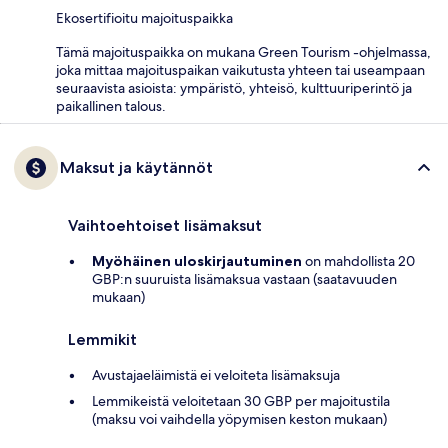
Ekosertifioitu majoituspaikka
Tämä majoituspaikka on mukana Green Tourism -ohjelmassa,
joka mittaa majoituspaikan vaikutusta yhteen tai useampaan
seuraavista asioista: ympäristö, yhteisö, kulttuuriperintö ja
paikallinen talous.
Maksut ja käytännöt
Vaihtoehtoiset lisämaksut
Myöhäinen uloskirjautuminen
on mahdollista 20
GBP:n suuruista lisämaksua vastaan (saatavuuden
mukaan)
Lemmikit
Avustajaeläimistä ei veloiteta lisämaksuja
Lemmikeistä veloitetaan 30 GBP per majoitustila
(maksu voi vaihdella yöpymisen keston mukaan)