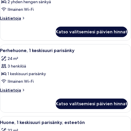
hengen
2 yhden hengen sänkyä
huone
Ilmainen Wi-Fi
(kaksi
Lisätietoja
Lisätietoja
sänkyä)
huoneesta
kuvat
Kahden
Katso valitsemiesi päivien hinnat
hengen
huone
(kaksi
Avaa
Hotellihuone, jossa on kaksi sänkyä, p
5
sänkyä)
Perhehuone, 1 keskisuuri parisänky
kaikki
24 m²
huonetyypin
3 henkilöä
Perhehuone,
1
1 keskisuuri parisänky
keskisuuri
Ilmainen Wi-Fi
parisänky
Lisätietoja
Lisätietoja
kuvat
huoneesta
Perhehuone,
Katso valitsemiesi päivien hinnat
1
keskisuuri
parisänky
Avaa
Hotellihuone, jossa on suuri sänky, työ
6
Huone, 1 keskisuuri parisänky, esteetön
kaikki
22 m²