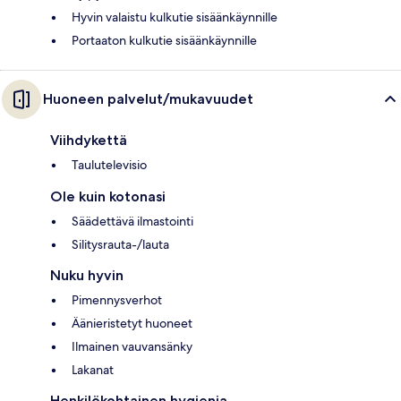
Hyvin valaistu kulkutie sisäänkäynnille
Portaaton kulkutie sisäänkäynnille
Huoneen palvelut/mukavuudet
Viihdykettä
Taulutelevisio
Ole kuin kotonasi
Säädettävä ilmastointi
Silitysrauta-/lauta
Nuku hyvin
Pimennysverhot
Äänieristetyt huoneet
Ilmainen vauvansänky
Lakanat
Henkilökohtainen hygienia