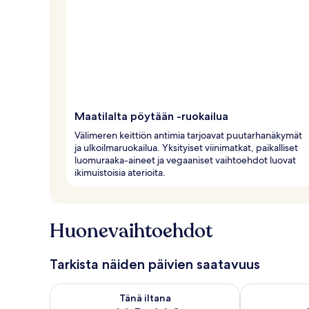
Maatilalta pöytään -ruokailua
Välimeren keittiön antimia tarjoavat puutarhanäkymät
ja ulkoilmaruokailua. Yksityiset viinimatkat, paikalliset
luomuraaka-aineet ja vegaaniset vaihtoehdot luovat
ikimuistoisia aterioita.
Huonevaihtoehdot
Tarkista näiden päivien saatavuus
Tarkista tämän illan saatavuus elok. 7 - elok. 8
Tarkista huomi
Tänä iltana