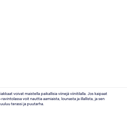
Kahden heng
at voivat maistella paikallisia viinejä viinitilalla. Jos kaipaat
intolassa voit nauttia aamiaista, lounasta ja illallista, ja sen
kuuluu terassi ja puutarha.
Näkymä majo