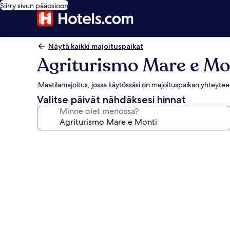
Siirry sivun pääosioon
Näytä kaikki majoituspaikat
Agriturismo Mare e Mo
Maatilamajoitus, jossa käytössäsi on majoituspaikan yhteyteen k
Valitse päivät nähdäksesi hinnat
Minne olet menossa?
Majoituspaikan
Agriturismo
Mare
e
Monti
valokuvagalleria