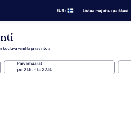
•
EUR
Listaa majoituspaikkasi
nti
uuluva viinitila ja ravintola
Päivämäärät