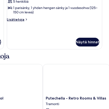
1
5 henkilöä
makuuhuone
1 parisänky, 1 yhden hengen sänky ja 1 vuodesohva (125–
150 cm leveä)
(5
Adults)
Lisätietoja
Lisätietoja
kuvat
huoneesta
Huoneisto,
1
makuuhuone
(5
t
Näytä hinnat
Adults)
oja
Putechella - Retro Rooms & Villas
Putechella
ol
Putechella - Retro Rooms & Villas
-
Tramonti
Retro