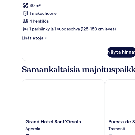
1
80 m²
makuuhuone
1 makuuhuone
kuvat
4 henkilöä
1 parisänky ja 1 vuodesohva (125–150 cm leveä)
Lisätietoja
Lisätietoja
huoneesta
Huoneisto,
Näytä hinna
1
makuuhuone
Samankaltaisia majoituspaikk
Grand Hotel Sant'Orsola
Puesta de Sol
Grand
Puesta
Grand Hotel Sant'Orsola
Puesta de S
Hotel
de
Agerola
Tramonti
Sant'Orsola
Sol