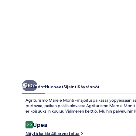
107+
Yleistiedot
Huoneet
Sijainti
Käytännöt
Agriturismo Mare e Monti -majoituspaikassa yöpyessään asiakka
purtavaa, paikan päällä olevassa Agriturismo Mare e Monti -rav
erikoisuuksiin kuuluu Välimeren keittiö. Muihin palveluihin 
Arvostelut
Upea
9,0
9,0 kautta 10.
Näytä kaikki 45 arvostelua