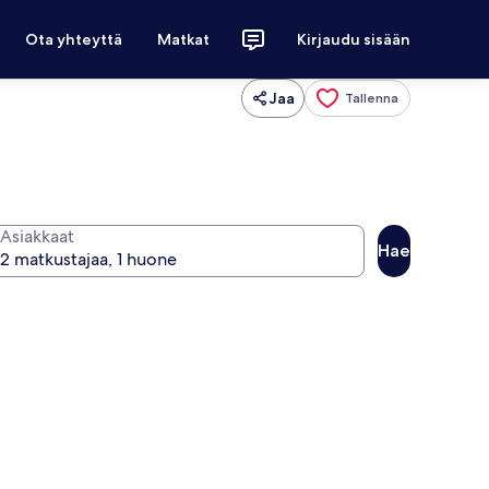
Ota yhteyttä
Matkat
Kirjaudu sisään
Jaa
Tallenna
Asiakkaat
Hae