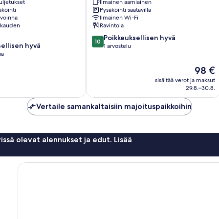
uljetukset
Ilmainen aamiainen
Rooms
köinti
Pysäköinti saatavilla
&
avoinna
Ilmainen Wi-Fi
Villas
okauden
Ravintola
Tramonti
10.0
Poikkeuksellisen hyvä
10
ellisen hyvä
kautta
1 arvostelu
ua
10,
Poikkeuksellisen
Hinta
98 €
en
hyvä,
on
sisältää verot ja maksut
1
98 €
29.8.–30.8.
arvostelu
Vertaile samankaltaisiin majoituspaikkoihin
issä olevat alennukset ja edut. Lisää