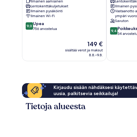
Ilmainen aamiainen
Lentokenttäk
Agerola
Tramonti
Lentokenttäkuljetukset
Ilmainen pysä
Ilmainen pysäköinti
Vastaanotto 
Ilmainen Wi-Fi
ympäri vuor
Savuton
9.0
Upea
9,0
9.4
Poikkeuks
kautta
756 arvostelua
9,4
kautta
34 arvostel
10,
10,
Upea,
Hinta
149 €
Poikkeuksellis
756
on
hyvä,
sisältää verot ja maksut
arvostelua
149 €
8.8.–9.8.
34
arvostelua
Kirjaudu sisään nähdäksesi käytettäv
uusia, palkitsevia seikkailuja!
Tietoja alueesta