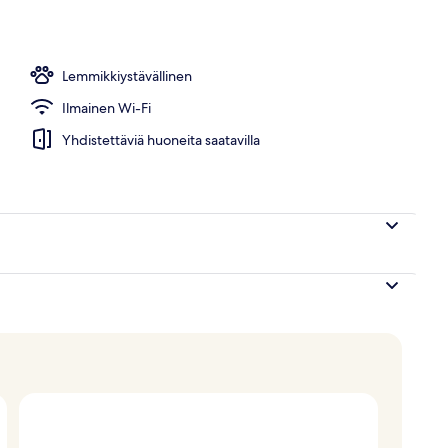
n julkisivu
Lemmikkiystävällinen
Ilmainen Wi-Fi
Yhdistettäviä huoneita saatavilla