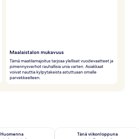
Maalaistalon mukavuus
Tämä maatilamajoitus tarjoaa ylelliset vuodevaatteet ja
pimennysverhot rauhallisia unia varten. Asiakkaat
voivat nauttia kylpytakeista astuttuaan omalle
parvekkeelleen.
sen saatavuus elok. 8 - elok. 9
Tarkista tämän viikonlopun saatavuus e
Huomenna
Tänä viikonloppuna