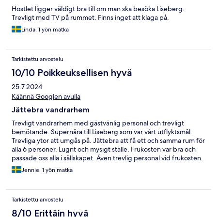
Hostlet ligger väldigt bra till om man ska besöka Liseberg.
Trevligt med TV på rummet. Finns inget att klaga på.
Linda, 1 yön matka
Tarkistettu arvostelu
10/10 Poikkeuksellisen hyvä
25.7.2024
Käännä Googlen avulla
Jättebra vandrarhem
Trevligt vandrarhem med gästvänlig personal och trevligt
bemötande. Supernära till Liseberg som var vårt utflyktsmål.
Trevliga ytor att umgås på. Jättebra att få ett och samma rum för
alla 6 personer. Lugnt och mysigt ställe. Frukosten var bra och
passade oss alla i sällskapet. Även trevlig personal vid frukosten.
Kan verkligen rekomendera detta !
Jennie, 1 yön matka
Tarkistettu arvostelu
8/10 Erittäin hyvä