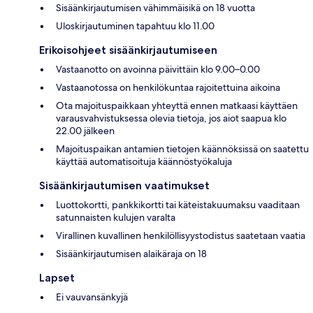
Sisäänkirjautumisen vähimmäisikä on 18 vuotta
Uloskirjautuminen tapahtuu klo 11.00
Erikoisohjeet sisäänkirjautumiseen
Vastaanotto on avoinna päivittäin klo 9.00–0.00
Vastaanotossa on henkilökuntaa rajoitettuina aikoina
Ota majoituspaikkaan yhteyttä ennen matkaasi käyttäen
varausvahvistuksessa olevia tietoja, jos aiot saapua klo
22.00 jälkeen
Majoituspaikan antamien tietojen käännöksissä on saatettu
käyttää automatisoituja käännöstyökaluja
Sisäänkirjautumisen vaatimukset
Luottokortti, pankkikortti tai käteistakuumaksu vaaditaan
satunnaisten kulujen varalta
Virallinen kuvallinen henkilöllisyystodistus saatetaan vaatia
Sisäänkirjautumisen alaikäraja on 18
Lapset
Ei vauvansänkyjä