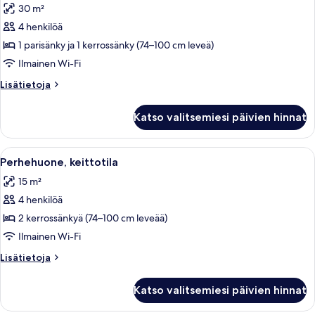
30 m²
Neljän
hengen
4 henkilöä
huone,
1 parisänky ja 1 kerrossänky (74–100 cm leveä)
oma
Ilmainen Wi-Fi
kylpyhuone
Lisätietoja
Lisätietoja
kuvat
huoneesta
Neljän
Katso valitsemiesi päivien hinnat
hengen
huone,
oma
Avaa
Perhehuone, keittotila | Yksityinen kei
6
kylpyhuone
Perhehuone, keittotila
kaikki
15 m²
huonetyypin
4 henkilöä
Perhehuone,
keittotila
2 kerrossänkyä (74–100 cm leveää)
kuvat
Ilmainen Wi-Fi
Lisätietoja
Lisätietoja
huoneesta
Perhehuone,
Katso valitsemiesi päivien hinnat
keittotila