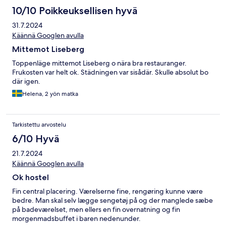
10/10 Poikkeuksellisen hyvä
31.7.2024
Käännä Googlen avulla
Mittemot Liseberg
Toppenläge mittemot Liseberg o nära bra restauranger.
Frukosten var helt ok. Städningen var sisådär. Skulle absolut bo
där igen.
Helena, 2 yön matka
Tarkistettu arvostelu
6/10 Hyvä
21.7.2024
Käännä Googlen avulla
Ok hostel
Fin central placering. Værelserne fine, rengøring kunne være
bedre. Man skal selv lægge sengetøj på og der manglede sæbe
på badeværelset, men ellers en fin overnatning og fin
morgenmadsbuffet i baren nedenunder.