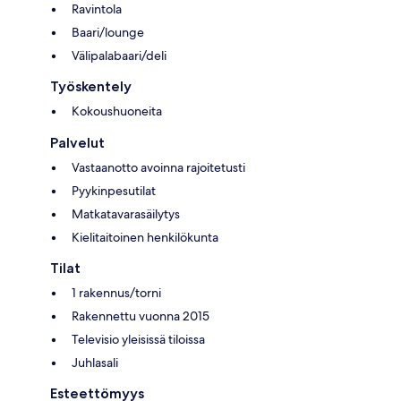
Ravintola
Baari/lounge
Välipalabaari/deli
Työskentely
Kokoushuoneita
Palvelut
Vastaanotto avoinna rajoitetusti
Pyykinpesutilat
Matkatavarasäilytys
Kielitaitoinen henkilökunta
Tilat
1 rakennus/torni
Rakennettu vuonna 2015
Televisio yleisissä tiloissa
Juhlasali
Esteettömyys