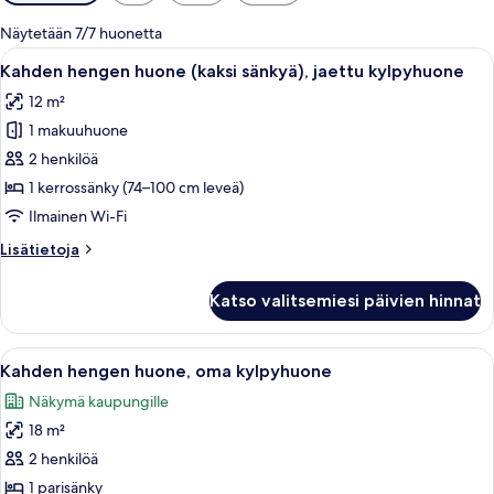
saatavilla
olevia
Näytetään 7/7 huonetta
suodattimia
Avaa
Äänieristys, ilmainen Wi-Fi, vuodevaa
7
Kahden hengen huone (kaksi sänkyä), jaettu kylpyhuone
kaikki
12 m²
huonetyypin
1 makuuhuone
Kahden
hengen
2 henkilöä
huone
1 kerrossänky (74–100 cm leveä)
(kaksi
Ilmainen Wi-Fi
sänkyä),
Lisätietoja
Lisätietoja
jaettu
huoneesta
kylpyhuone
Kahden
Katso valitsemiesi päivien hinnat
hengen
kuvat
huone
(kaksi
Avaa
Kahden hengen huone, oma kylpyhuone
12
sänkyä),
Kahden hengen huone, oma kylpyhuone
kaikki
jaettu
Näkymä kaupungille
kylpyhuone
huonetyypin
18 m²
Kahden
hengen
2 henkilöä
huone,
1 parisänky