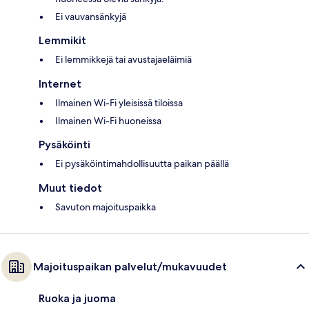
Ei vauvansänkyjä
Lemmikit
Ei lemmikkejä tai avustajaeläimiä
Internet
Ilmainen Wi-Fi yleisissä tiloissa
Ilmainen Wi-Fi huoneissa
Pysäköinti
Ei pysäköintimahdollisuutta paikan päällä
Muut tiedot
Savuton majoituspaikka
Majoituspaikan palvelut/mukavuudet
Ruoka ja juoma