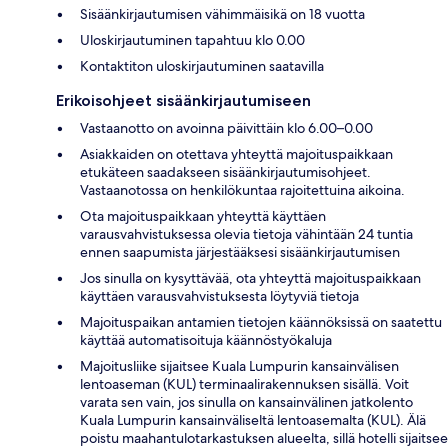
Sisäänkirjautumisen vähimmäisikä on 18 vuotta
Uloskirjautuminen tapahtuu klo 0.00
Kontaktiton uloskirjautuminen saatavilla
Erikoisohjeet sisäänkirjautumiseen
Vastaanotto on avoinna päivittäin klo 6.00–0.00
Asiakkaiden on otettava yhteyttä majoituspaikkaan
etukäteen saadakseen sisäänkirjautumisohjeet.
Vastaanotossa on henkilökuntaa rajoitettuina aikoina.
Ota majoituspaikkaan yhteyttä käyttäen
varausvahvistuksessa olevia tietoja vähintään 24 tuntia
ennen saapumista järjestääksesi sisäänkirjautumisen
Jos sinulla on kysyttävää, ota yhteyttä majoituspaikkaan
käyttäen varausvahvistuksesta löytyviä tietoja
Majoituspaikan antamien tietojen käännöksissä on saatettu
käyttää automatisoituja käännöstyökaluja
Majoitusliike sijaitsee Kuala Lumpurin kansainvälisen
lentoaseman (KUL) terminaalirakennuksen sisällä. Voit
varata sen vain, jos sinulla on kansainvälinen jatkolento
Kuala Lumpurin kansainväliseltä lentoasemalta (KUL). Älä
poistu maahantulotarkastuksen alueelta, sillä hotelli sijaitsee