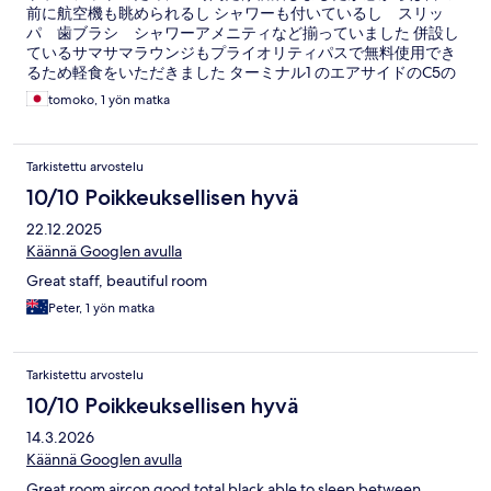
前に航空機も眺められるし シャワーも付いているし スリッ
パ 歯ブラシ シャワーアメニティなど揃っていました 併設し
ているサマサマラウンジもプライオリティパスで無料使用でき
るため軽食をいただきました ターミナル1 のエアサイドのC5の
近くにあり 大変便利でした
tomoko, 1 yön matka
Tarkistettu arvostelu
10/10 Poikkeuksellisen hyvä
22.12.2025
Käännä Googlen avulla
Great staff, beautiful room
Peter, 1 yön matka
Tarkistettu arvostelu
10/10 Poikkeuksellisen hyvä
14.3.2026
Käännä Googlen avulla
Great room aircon good total black able to sleep between