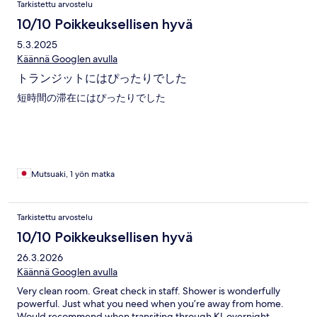
Tarkistettu arvostelu
10/10 Poikkeuksellisen hyvä
5.3.2025
Käännä Googlen avulla
トランジットにはぴったりでした
短時間の滞在にはぴったりでした
Mutsuaki, 1 yön matka
Tarkistettu arvostelu
10/10 Poikkeuksellisen hyvä
26.3.2026
Käännä Googlen avulla
Very clean room. Great check in staff. Shower is wonderfully
powerful. Just what you need when you’re away from home.
Would recommend when transiting through KL overnight.