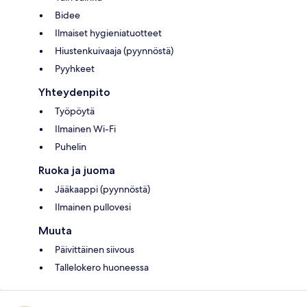
Bidee
Ilmaiset hygieniatuotteet
Hiustenkuivaaja (pyynnöstä)
Pyyhkeet
Yhteydenpito
Työpöytä
Ilmainen Wi-Fi
Puhelin
Ruoka ja juoma
Jääkaappi (pyynnöstä)
Ilmainen pullovesi
Muuta
Päivittäinen siivous
Tallelokero huoneessa