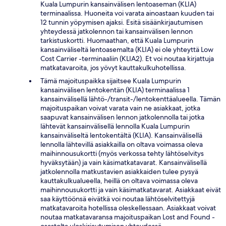
Kuala Lumpurin kansainvälisen lentoaseman (KLIA)
terminaalissa. Huoneita voi varata ainoastaan kuuden tai
12 tunnin yöpymisen ajaksi. Esitä sisäänkirjautumisen
yhteydessä jatkolennon tai kansainvälisen lennon
tarkistuskortti. Huomaathan, että Kuala Lumpurin
kansainväliseltä lentoasemalta (KLIA) ei ole yhteyttä Low
Cost Carrier -terminaaliin (KLIA2). Et voi noutaa kirjattuja
matkatavaroita, jos yövyt kauttakulkuhotellissa.
Tämä majoituspaikka sijaitsee Kuala Lumpurin
kansainvälisen lentokentän (KLIA) terminaalissa 1
kansainvälisellä lähtö-/transit-/lentokenttäalueella. Tämän
majoituspaikan voivat varata vain ne asiakkaat, jotka
saapuvat kansainvälisen lennon jatkolennolla tai jotka
lähtevät kansainvälisellä lennolla Kuala Lumpurin
kansainväliseltä lentokentältä (KLIA). Kansainvälisellä
lennolla lähtevillä asiakkailla on oltava voimassa oleva
maihinnousukortti (myös verkossa tehty lähtöselvitys
hyväksytään) ja vain käsimatkatavarat. Kansainvälisellä
jatkolennolla matkustavien asiakkaiden tulee pysyä
kauttakulkualueella, heillä on oltava voimassa oleva
maihinnousukortti ja vain käsimatkatavarat. Asiakkaat eivät
saa käyttöönsä eivätkä voi noutaa lähtöselvitettyjä
matkatavaroita hotellissa oleskellessaan. Asiakkaat voivat
noutaa matkatavaransa majoituspaikan Lost and Found -