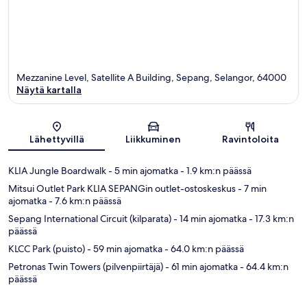
Mezzanine Level, Satellite A Building, Sepang, Selangor, 64000
Näytä kartalla
Kartta
Lähettyvillä
Liikkuminen
Ravintoloita
KLIA Jungle Boardwalk
- 5 min ajomatka
- 1.9 km:n päässä
Mitsui Outlet Park KLIA SEPANGin outlet-ostoskeskus
- 7 min
ajomatka
- 7.6 km:n päässä
Sepang International Circuit (kilparata)
- 14 min ajomatka
- 17.3 km:n
päässä
KLCC Park (puisto)
- 59 min ajomatka
- 64.0 km:n päässä
Petronas Twin Towers (pilvenpiirtäjä)
- 61 min ajomatka
- 64.4 km:n
päässä