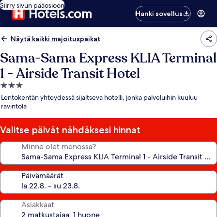
Siirry sivun pääosioon
Hanki sovellus
Näytä kaikki majoituspaikat
Sama-Sama Express KLIA Terminal
1 - Airside Transit Hotel
3.0
tähden
Lentokentän yhteydessä sijaitseva hotelli, jonka palveluihin kuuluu
majoituspaikka
ravintola
Valitse päivät nähdäksesi hinnat
Minne olet menossa?
Päivämäärät
Asiakkaat