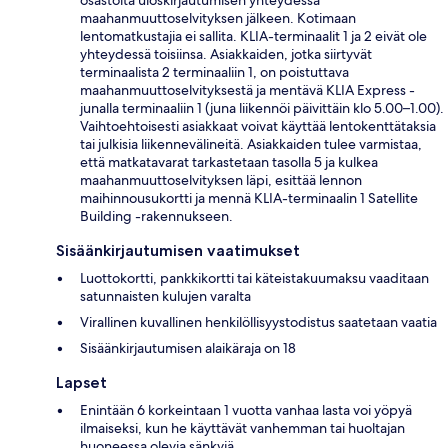
osastolta uloskirjautumisen yhteydessä
maahanmuuttoselvityksen jälkeen. Kotimaan
lentomatkustajia ei sallita. KLIA-terminaalit 1 ja 2 eivät ole
yhteydessä toisiinsa. Asiakkaiden, jotka siirtyvät
terminaalista 2 terminaaliin 1, on poistuttava
maahanmuuttoselvityksestä ja mentävä KLIA Express -
junalla terminaaliin 1 (juna liikennöi päivittäin klo 5.00–1.00).
Vaihtoehtoisesti asiakkaat voivat käyttää lentokenttätaksia
tai julkisia liikennevälineitä. Asiakkaiden tulee varmistaa,
että matkatavarat tarkastetaan tasolla 5 ja kulkea
maahanmuuttoselvityksen läpi, esittää lennon
maihinnousukortti ja mennä KLIA-terminaalin 1 Satellite
Building -rakennukseen.
Sisäänkirjautumisen vaatimukset
Luottokortti, pankkikortti tai käteistakuumaksu vaaditaan
satunnaisten kulujen varalta
Virallinen kuvallinen henkilöllisyystodistus saatetaan vaatia
Sisäänkirjautumisen alaikäraja on 18
Lapset
Enintään 6 korkeintaan 1 vuotta vanhaa lasta voi yöpyä
ilmaiseksi, kun he käyttävät vanhemman tai huoltajan
huoneessa olevia sänkyjä.