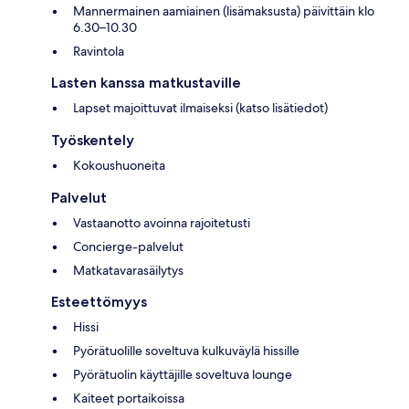
Mannermainen aamiainen (lisämaksusta) päivittäin klo
6.30–10.30
Ravintola
Lasten kanssa matkustaville
Lapset majoittuvat ilmaiseksi (katso lisätiedot)
Työskentely
Kokoushuoneita
Palvelut
Vastaanotto avoinna rajoitetusti
Concierge-palvelut
Matkatavarasäilytys
Esteettömyys
Hissi
Pyörätuolille soveltuva kulkuväylä hissille
Pyörätuolin käyttäjille soveltuva lounge
Kaiteet portaikoissa