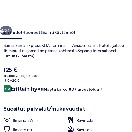
Terminal
1
-
llinen
Seuraava
Airside
24+
Yleistiedot
Huoneet
Sijainti
Käytännöt
Transit
Sama-Sama Express KLIA Terminal 1 - Airside Transit Hotel sijaitsee
Hotel
15 minuutin ajomatkan päässä kohteesta Sepang International
Circuit (kilparata).
valokuvagalleria
Nykyinen
125 €
hinta
sisältää verot ja maksut
on
19.8.–20.8.
125 €
Arvostelut
Erittäin hyvä
8,0
Näytä kaikki 807 arvostelua
8,0 kautta 10.
Lounge
Suositut palvelut/mukavuudet
Ilmainen Wi-Fi
Ravintola
Ilmastointi
Savuton