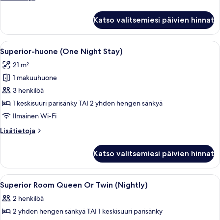
Hours
huoneesta
Stay)
Superior-
Katso valitsemiesi päivien hinnat
huone
kuvat
(Max.
12
Avaa
Hotellihuone, jossa on kaksi sänkyä, tel
9
Hours
Superior-huone (One Night Stay)
kaikki
Stay)
21 m²
huonetyypin
1 makuuhuone
Superior-
huone
3 henkilöä
(One
1 keskisuuri parisänky TAI 2 yhden hengen sänkyä
Night
Ilmainen Wi-Fi
Stay)
Lisätietoja
Lisätietoja
kuvat
huoneesta
Superior-
Katso valitsemiesi päivien hinnat
huone
(One
Night
Avaa
Hotellihuone, jossa on sänky, televisio
2
Stay)
Superior Room Queen Or Twin (Nightly)
kaikki
2 henkilöä
huonetyypin
2 yhden hengen sänkyä TAI 1 keskisuuri parisänky
Superior