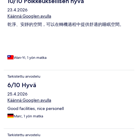
10/10 Poikkeuksellisen hyvä
23.4.2026
Käännä Googlen avulla
乾淨、安靜的空間，可以在轉機過程中提供舒適的睡眠空間。
Wan-Yi, 1 yön matka
Tarkistettu arvostelu
6/10 Hyvä
25.4.2026
Käännä Googlen avulla
Good facilities, nice personell
Marc, 1 yön matka
Tarkistettu arvostelu