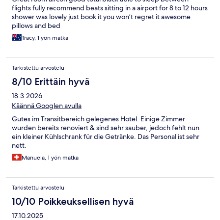
flights fully recommend beats sitting in a airport for 8 to 12 hours
shower was lovely just book it you won’t regret it awesome
pillows and bed
Tracy, 1 yön matka
Tarkistettu arvostelu
8/10 Erittäin hyvä
18.3.2026
Käännä Googlen avulla
Gutes im Transitbereich gelegenes Hotel. Einige Zimmer
wurden bereits renoviert & sind sehr sauber, jedoch fehlt nun
ein kleiner Kühlschrank für die Getränke. Das Personal ist sehr
nett.
Manuela, 1 yön matka
Tarkistettu arvostelu
10/10 Poikkeuksellisen hyvä
17.10.2025