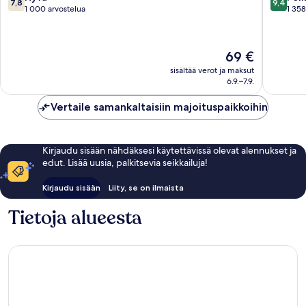
7,8
9,4
Sepang
kautta
kautta
1 000 arvostelua
1 358
10,
10,
Hyvä,
Poikkeuk
1 000
hyvä,
Hinta
69 €
arvostelua
1 358
on
arvostel
sisältää verot ja maksut
69 €
6.9.–7.9.
Vertaile samankaltaisiin majoituspaikkoihin
Kirjaudu sisään nähdäksesi käytettävissä olevat alennukset ja
edut. Lisää uusia, palkitsevia seikkailuja!
Kirjaudu sisään
Liity, se on ilmaista
Tietoja alueesta