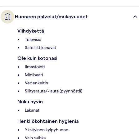
Huoneen palvelut/mukavuudet
Viihdykettä
Televisio
Satelliittikanavat
Ole kuin kotonasi
Ilmastointi
Minibaari
Vedenkeitin
Silitysrauta/-lauta (pyynnöstä)
Nuku hyvin
Lakanat
Henkilökohtainen hygienia
Yksityinen kylpyhuone
Vain suihku