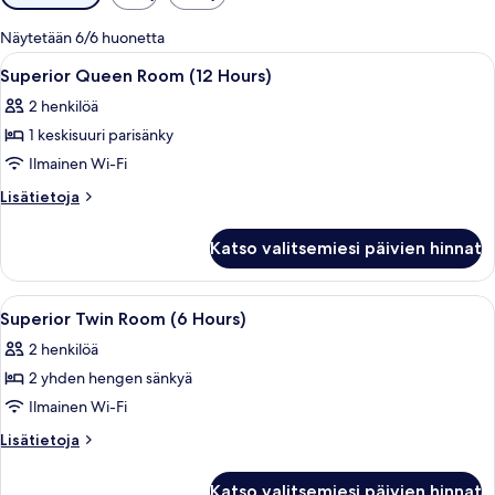
saatavilla
olevia
Näytetään 6/6 huonetta
suodattimia
Avaa
Hotellihuone, jossa on sänky, yöpöytä, t
2
Superior Queen Room (12 Hours)
kaikki
2 henkilöä
huonetyypin
1 keskisuuri parisänky
Superior
Queen
Ilmainen Wi-Fi
Room
Lisätietoja
Lisätietoja
(12
huoneesta
Superior
Hours)
Katso valitsemiesi päivien hinnat
Queen
kuvat
Room
(12
Avaa
Moderni kylpyhuone, jossa on valkoinen
3
Hours)
Superior Twin Room (6 Hours)
kaikki
2 henkilöä
huonetyypin
2 yhden hengen sänkyä
Superior
Twin
Ilmainen Wi-Fi
Room
Lisätietoja
Lisätietoja
(6
huoneesta
Superior
Hours)
Katso valitsemiesi päivien hinnat