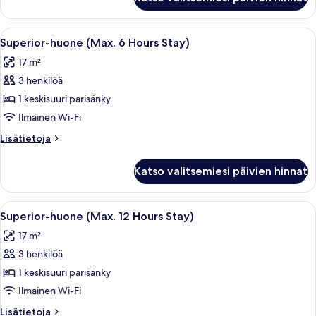
Twin
kuvat
Room
(6
Avaa
Hotellihuone, jossa on sänky, yöpöytä, t
7
Hours)
Superior-huone (Max. 6 Hours Stay)
kaikki
17 m²
huonetyypin
3 henkilöä
Superior-
huone
1 keskisuuri parisänky
(Max.
Ilmainen Wi-Fi
6
Lisätietoja
Lisätietoja
Hours
huoneesta
Stay)
Superior-
Katso valitsemiesi päivien hinnat
huone
kuvat
(Max.
6
Avaa
Hotellihuone, jossa on sänky, yöpöytä, t
7
Hours
Superior-huone (Max. 12 Hours Stay)
kaikki
Stay)
17 m²
huonetyypin
3 henkilöä
Superior-
huone
1 keskisuuri parisänky
(Max.
Ilmainen Wi-Fi
12
Lisätietoja
Lisätietoja