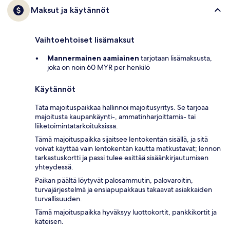
Maksut ja käytännöt
Vaihtoehtoiset lisämaksut
Mannermainen aamiainen
tarjotaan lisämaksusta,
joka on noin 60 MYR per henkilö
Käytännöt
Tätä majoituspaikkaa hallinnoi majoitusyritys. Se tarjoaa
majoitusta kaupankäynti-, ammatinharjoittamis- tai
liiketoimintatarkoituksissa.
Tämä majoituspaikka sijaitsee lentokentän sisällä, ja sitä
voivat käyttää vain lentokentän kautta matkustavat; lennon
tarkastuskortti ja passi tulee esittää sisäänkirjautumisen
yhteydessä.
Paikan päältä löytyvät palosammutin, palovaroitin,
turvajärjestelmä ja ensiapupakkaus takaavat asiakkaiden
turvallisuuden.
Tämä majoituspaikka hyväksyy luottokortit, pankkikortit ja
käteisen.