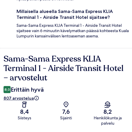
Millaisella alueella Sama-Sama Express KLIA
Terminal 1 - Airside Transit Hotel sijaitsee?
Sama-Sama Express KLIA Terminal 1 - Airside Transit Hotel
sijaitsee vain 6 minuutin kävelymatkan päässä kohteesta Kuala
Lumpurin kansainvälisen lentoaseman asema.
Sama-Sama Express KLIA
Arvostelut
Terminal 1 - Airside Transit Hotel
– arvostelut
Erittäin hyvä
8,0
807 arvostelua
8,4
7,6
8,2
Siisteys
Sijainti
Henkilökunta ja
palvelu