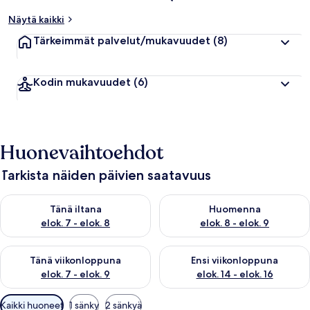
Näytä kaikki
Tärkeimmät palvelut/mukavuudet
(8)
Kodin mukavuudet
(6)
Huonevaihtoehdot
Tarkista näiden päivien saatavuus
Tarkista tämän illan saatavuus elok. 7 - elok. 8
Tarkista huomisen saatavuus el
Tänä iltana
Huomenna
elok. 7 - elok. 8
elok. 8 - elok. 9
Tarkista tämän viikonlopun saatavuus elok. 7 - elok. 9
Tarkista ensi viikonlopun saatav
Tänä viikonloppuna
Ensi viikonloppuna
elok. 7 - elok. 9
elok. 14 - elok. 16
Huoneille
Kaikki huoneet
1 sänky
2 sänkyä