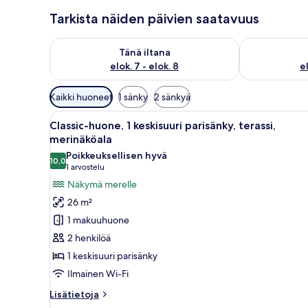
Tarkista näiden päivien saatavuus
Tarkista tämän illan saatavuus elok. 7 - elok. 8
Tarkista huomi
Tänä iltana
elok. 7 - elok. 8
el
Huoneille
Kaikki huoneet
1 sänky
2 sänkyä
saatavilla
Avaa
Makuuhuoneessa on sänky, yöpöy
olevia
8
Classic-huone, 1 keskisuuri parisänky, terassi,
kaikki
suodattimia
merinäköala
huonetyypin
Poikkeuksellisen hyvä
10,0
Classic-
10,0 kautta 10
(1
1 arvostelu
huone,
arvostelu)
Näkymä merelle
1
26 m²
keskisuuri
1 makuuhuone
parisänky,
2 henkilöä
terassi,
1 keskisuuri parisänky
merinäköala
Ilmainen Wi-Fi
kuvat
Lisätietoja
Lisätietoja
huoneesta