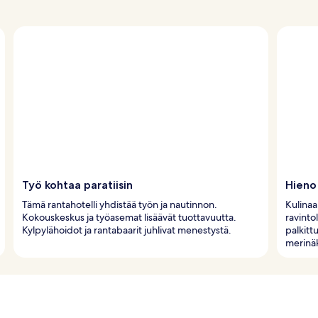
Työ kohtaa paratiisin
Hieno
Tämä rantahotelli yhdistää työn ja nautinnon.
Kulinaa
Kokouskeskus ja työasemat lisäävät tuottavuutta.
ravinto
Kylpylähoidot ja rantabaarit juhlivat menestystä.
palkitt
merinäk