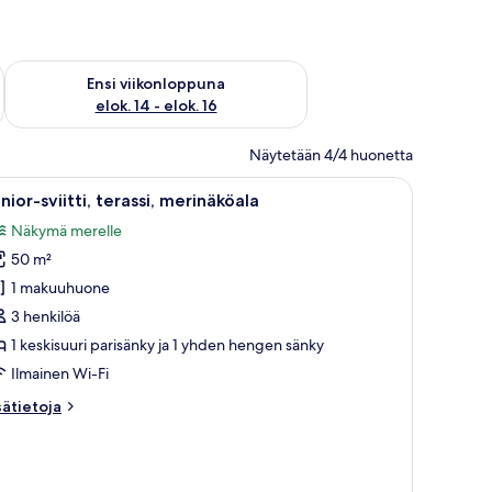
lok. 7 - elok. 9
Tarkista ensi viikonlopun saatavuus elok. 14 - elok. 16
Ensi viikonloppuna
elok. 14 - elok. 16
Näytetään 4/4 huonetta
 sohva, suuri sänky koristeellisella päätyosalla ja parveke, jolta on näkym
vaa
Hotellihuone, jossa on suuri sänky, työpöytä tuo
6
nior-sviitti, terassi, merinäköala
ikki
Näkymä merelle
uonetyypin
50 m²
unior-
iitti,
1 makuuhuone
rassi,
3 henkilöä
erinäköala
1 keskisuuri parisänky ja 1 yhden hengen sänky
uvat
Ilmainen Wi-Fi
sätietoja
sätietoja
oneesta
nior-
itti,
rassi,