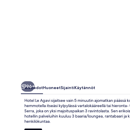
96+
Yleistiedot
Huoneet
Sijainti
Käytännöt
Hotel Le Agavi sijaitsee vain 5 minuutin ajomatkan päässä koh
hemmotella itseäsi kylpylässä vartalokääreellä tai hieronta- tai 
Serra, joka on yksi majoituspaikan 3 ravintolasta. Sen eriko
hotellin palveluihin kuuluu 3 baaria/loungea, rantabaari ja 
henkilökuntaa.