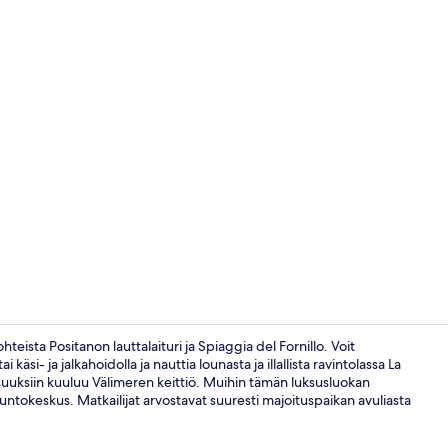
Ulkoalueet
teista Positanon lauttalaituri ja Spiaggia del Fornillo. Voit
käsi- ja jalkahoidolla ja nauttia lounasta ja illallista ravintolassa La
isuuksiin kuuluu Välimeren keittiö. Muihin tämän luksusluokan
Ilmainen päi
kuntokeskus. Matkailijat arvostavat suuresti majoituspaikan avuliasta