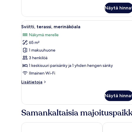
Classic-
Näytä hinna
huone,
1
keskisuuri
Avaa
Moderni olohuone, jossa on val
8
parisänky,
Sviitti, terassi, merinäköala
kaikki
terassi,
Näkymä merelle
merinäköala
huonetyypin
65 m²
Sviitti,
terassi,
1 makuuhuone
merinäköala
3 henkilöä
kuvat
1 keskisuuri parisänky ja 1 yhden hengen sänky
Ilmainen Wi-Fi
Lisätietoja
Lisätietoja
huoneesta
Sviitti,
Näytä hinna
terassi,
merinäköala
Samankaltaisia majoituspaikk
Hotel Royal Positano
Marincanto