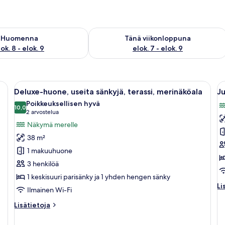
sen saatavuus elok. 8 - elok. 9
Tarkista tämän viikonlopun saatavuus e
Huomenna
Tänä viikonloppuna
ok. 8 - elok. 9
elok. 7 - elok. 9
tä, tuoli, ruukkukasvi sekä näkymä parvekkeelle, jossa on tuoli ja pöytä.
Avaa
Moderni makuuhuone, jossa on valkoinen
A
7
Deluxe-huone, useita sänkyjä, terassi, merinäköala
Ju
kaikki
ka
Poikkeuksellisen hyvä
huonetyypin
10,0
h
10,0 kautta 10
(2
2 arvostelua
Deluxe-
J
arvostelua)
Näkymä merelle
huone,
sv
38 m²
useita
te
1 makuuhuone
sänkyjä,
m
3 henkilöä
terassi,
k
1 keskisuuri parisänky ja 1 yhden hengen sänky
merinäköala
Li
Li
kuvat
Ilmainen Wi-Fi
hu
Ju
Lisätietoja
Lisätietoja
svi
huoneesta
te
Deluxe-