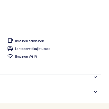
inen ulkouima-allas
Ilmainen aamiainen
Lentokenttäkuljetukset
Ilmainen Wi-Fi