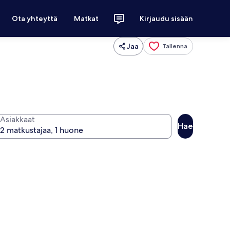
Ota yhteyttä
Matkat
Kirjaudu sisään
Jaa
Tallenna
Asiakkaat
Hae