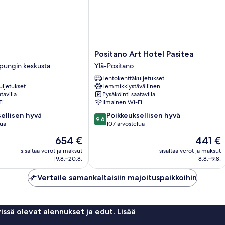
Positano
Positano Art Hotel Pasitea
Art
pungin keskusta
Ylä-Positano
Hotel
Lentokenttäkuljetukset
Pasitea
uljetukset
Lemmikkiystävällinen
Ylä-
tavilla
Pysäköinti saatavilla
Positano
Fi
Ilmainen Wi-Fi
9.6
ellisen hyvä
Poikkeuksellisen hyvä
9,6
kautta
lua
107 arvostelua
10,
Hinta
Hinta
654 €
441 €
en
Poikkeuksellisen
on
on
hyvä,
sisältää verot ja maksut
sisältää verot ja maksut
654 €
441 €
19.8.–20.8.
8.8.–9.8.
107
arvostelua
Vertaile samankaltaisiin majoituspaikkoihin
issä olevat alennukset ja edut. Lisää