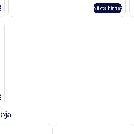
me
huone,
t
Näytä hinnat
useita
sänkyjä,
terassi,
koinen sohva, puinen lipasto ja taulu seinällä.
merinäköala
t
oja
Positano Art Hotel Pasitea