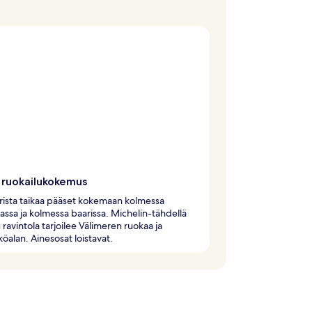
 ruokailukokemus
rista taikaa pääset kokemaan kolmessa
lassa ja kolmessa baarissa. Michelin-tähdellä
u ravintola tarjoilee Välimeren ruokaa ja
öalan. Ainesosat loistavat.