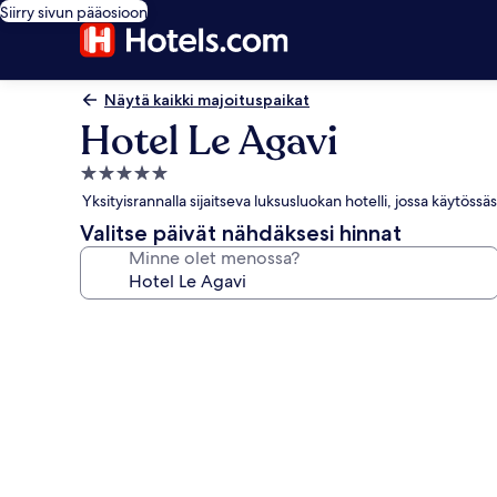
Siirry sivun pääosioon
Näytä kaikki majoituspaikat
Hotel Le Agavi
5.0
tähden
Yksityisrannalla sijaitseva luksusluokan hotelli, jossa käytössä
majoituspaikka
Valitse päivät nähdäksesi hinnat
Minne olet menossa?
Majoituspaikan
Hotel
Le
Agavi
valokuvagalleria