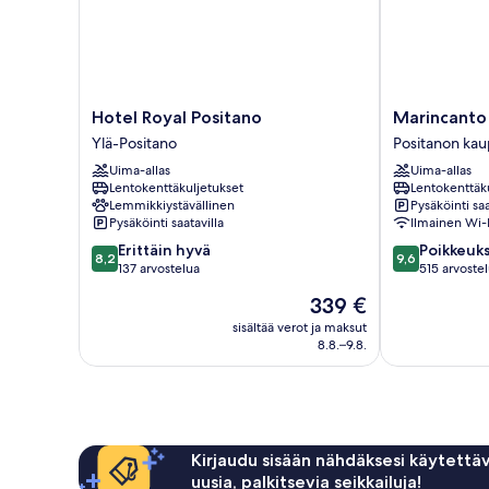
Hotel
Marincanto
Hotel Royal Positano
Marincanto
Royal
Positanon
Ylä-Positano
Positanon kau
Positano
kaupungin
Uima-allas
Uima-allas
Ylä-
keskusta
Lentokenttäkuljetukset
Lentokenttäk
Positano
Lemmikkiystävällinen
Pysäköinti saa
Pysäköinti saatavilla
Ilmainen Wi-
8.2
9.6
Erittäin hyvä
Poikkeuks
8,2
9,6
kautta
kautta
137 arvostelua
515 arvoste
10,
10,
Hinta
339 €
Erittäin
Poikkeuksellis
on
hyvä,
hyvä,
sisältää verot ja maksut
339 €
8.8.–9.8.
137
515
arvostelua
arvostelua
Kirjaudu sisään nähdäksesi käytettäv
uusia, palkitsevia seikkailuja!