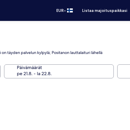
•
EUR
Listaa majoituspaikkasi
si on täyden palvelun kylpylä; Positanon lauttalaituri lähellä
Päivämäärät