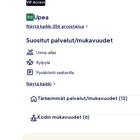
VIP Access
Arvostelut
Upea
9,0
9,0 kautta 10.
Kauden muka
Näytä kaikki 256 arvostelua
Suositut palvelut/mukavuudet
Uima-allas
Kylpylä
Pysäköinti saatavilla
Näytä kaikki
Tärkeimmät palvelut/mukavuudet
(12)
Kodin mukavuudet
(6)