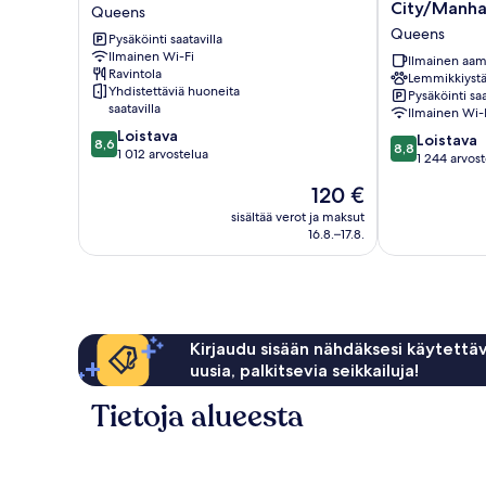
Hotel,
by
City/Manha
Queens
BW
Marriott
Queens
Premier
Pysäköinti saatavilla
New
Ilmainen Wi-Fi
Collection
York
Ilmainen aam
Ravintola
Queens
Long
Lemmikkiystä
Yhdistettäviä huoneita
Pysäköinti saa
Island
saatavilla
Ilmainen Wi-
City/Manhatt
8.6
Loistava
View
8.8
Loistava
8,6
8,8
kautta
1 012 arvostelua
Queens
kautta
1 244 arvos
10,
10,
Hinta
120 €
Loistava,
Loistava,
on
1 012
1 244
sisältää verot ja maksut
120 €
arvostelua
16.8.–17.8.
arvostelua
Kirjaudu sisään nähdäksesi käytettäv
uusia, palkitsevia seikkailuja!
Tietoja alueesta