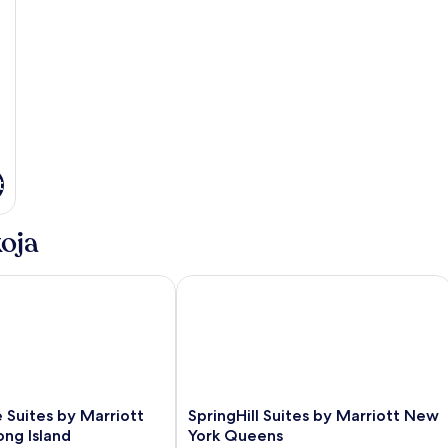
t
oja
ites by Marriott New York Long Island City/Manhattan View
SpringHill Suites by Marriott New Y
SpringHill
Suites by Marriott
SpringHill Suites by Marriott New
Suites
ng Island
York Queens