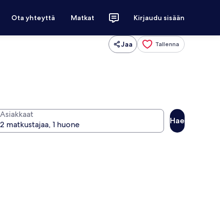
Ota yhteyttä
Matkat
Kirjaudu sisään
Jaa
Tallenna
Asiakkaat
Hae