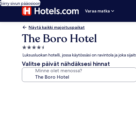
Siirry sivun pääosioon
Varaa matka
Näytä kaikki majoituspaikat
The Boro Hotel
4.5
tähden
Luksusluokan hotelli, jossa käytössäsi on ravintola ja joka s
majoituspaikka
Valitse päivät nähdäksesi hinnat
Minne olet menossa?
Majoituspaikan
The
Boro
Hotel
valokuvagalleria