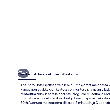
47+
Yleistiedot
Huoneet
Sijainti
Käytännöt
The Boro Hotel sijaitsee vain 5 minuutin ajomatkan päässä
kaipaavien asiakkaiden käytössä on kuntosali, ja nälän yllättä
rentoutua drinkin äärellä baarissa. Noguchi Museum ja MoM
luksusluokan hotellista. Asiakkaat pitävät majoituspaikasta erit
39th Avenuen metroasema sijaitsee 5 minuutin ja Queensb