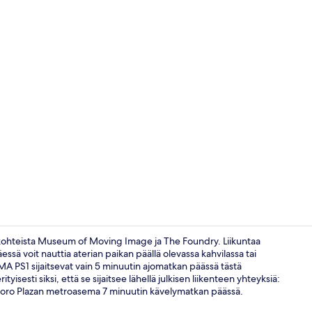
Sisällönluoj
 kohteista Museum of Moving Image ja The Foundry. Liikuntaa
essä voit nauttia aterian paikan päällä olevassa kahvilassa tai
A PS1 sijaitsevat vain 5 minuutin ajomatkan päässä tästä
Ulkoruokailu
yisesti siksi, että se sijaitsee lähellä julkisen liikenteen yhteyksiä:
oro Plazan metroasema 7 minuutin kävelymatkan päässä.