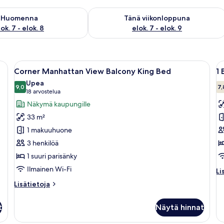
sen saatavuus elok. 7 - elok. 8
Tarkista tämän viikonlopun saatavuus e
Huomenna
Tänä viikonloppuna
ok. 7 - elok. 8
elok. 7 - elok. 9
nky, työpöytä ja tuoli.
Avaa
Hotellihuone, jossa on suuri ikkuna, sä
A
6
Corner Manhattan View Balcony King Bed
1
kaikki
ka
Upea
huonetyypin
9,0
h
7,
9,0 kautta 10
(18
18 arvostelua
Corner
1
arvostelua)
Näkymä kaupungille
Manhattan
B
33 m²
View
K
1 makuuhuone
Balcony
o
3 henkilöä
King
Q
1 suuri parisänky
Bed
k
kuvat
Ilmainen Wi-Fi
Li
Li
hu
Lisätietoja
Lisätietoja
1
huoneesta
B
Corner
Ki
t
Näytä hinnat
Manhattan
or
View