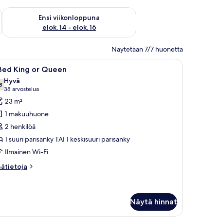
lok. 7 - elok. 9
Tarkista ensi viikonlopun saatavuus elok. 14 - elok. 16
Ensi viikonloppuna
elok. 14 - elok. 16
Näytetään 7/7 huonetta
nky, tuoli ja lamppu.
vaa
Siististi pedattu sänky, jossa on valkoiset lak
5
 Bed King or Queen
ikki
Hyvä
uonetyypin
8
7,8 kautta 10
(38
38 arvostelua
arvostelua)
23 m²
ed
1 makuuhuone
ing
2 henkilöä
r
1 suuri parisänky TAI 1 keskisuuri parisänky
ueen
Ilmainen Wi-Fi
uvat
sätietoja
sätietoja
oneesta
ed
ng
Näytä hinnat