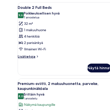
Avaa
Hotellihuone, jossa on kaksi sä
5
Double 2 Full Beds
kaikki
Poikkeuksellisen hyvä
huonetyypin
9,6
9,6 kautta 10
(7
7 arvostelua
Double
arvostelua)
32 m²
2
1 makuuhuone
Full
4 henkilöä
Beds
2 parisänkyä
kuvat
Ilmainen Wi-Fi
Lisätietoja
Lisätietoja
huoneesta
Double
Näytä hinna
2
Full
Beds
Avaa
Hotellihuone, jossa on suuri ik
5
Premium-sviitti, 2 makuuhuonetta, parveke,
kaikki
kaupunkinäköala
huonetyypin
Erittäin hyvä
8,0
Premium-
8,0 kautta 10
(1
1 arvostelu
sviitti,
arvostelu)
Näkymä kaupungille
2