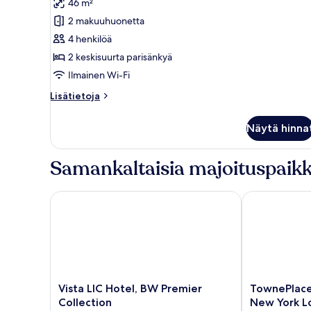
46 m²
makuuhuonetta,
2 makuuhuonetta
parveke,
4 henkilöä
kaupunkinäköala
2 keskisuurta parisänkyä
kuvat
Ilmainen Wi-Fi
Lisätietoja
Lisätietoja
huoneesta
Premium-
Näytä hinna
sviitti,
2
makuuhuonetta,
Samankaltaisia majoituspaikk
parveke,
kaupunkinäköala
Vista LIC Hotel, BW Premier Collection
TownePlace Su
Vista
TownePlace
Vista LIC Hotel, BW Premier
TownePlace 
LIC
Suites
Collection
New York Lo