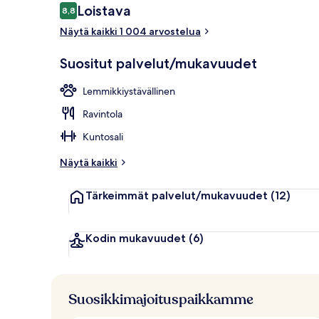
Arvostelut
Loistava
8,8
8,8 kautta 10.
Näytä kaikki 1 004 arvostelua
Takka
Suositut palvelut/mukavuudet
Lemmikkiystävällinen
Ravintola
Kuntosali
Näytä kaikki
Tärkeimmät palvelut/mukavuudet
(12)
Kodin mukavuudet
(6)
Suosikkimajoituspaikkamme