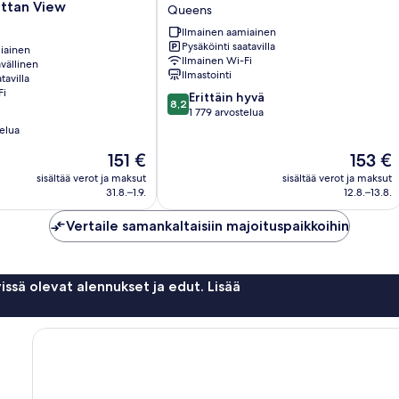
by
ttan View
Queens
Marriott
New
Ilmainen aamiainen
Pysäköinti saatavilla
York
iainen
Ilmainen Wi-Fi
vällinen
Queens
Ilmastointi
tavilla
Queens
Fi
8.2
an
Erittäin hyvä
8,2
kautta
1 779 arvostelua
10,
telua
Erittäin
Hinta
Hinta
151 €
153 €
hyvä,
on
on
1 779
sisältää verot ja maksut
sisältää verot ja maksut
151 €
153 €
arvostelua
31.8.–1.9.
12.8.–13.8.
Vertaile samankaltaisiin majoituspaikkoihin
issä olevat alennukset ja edut. Lisää