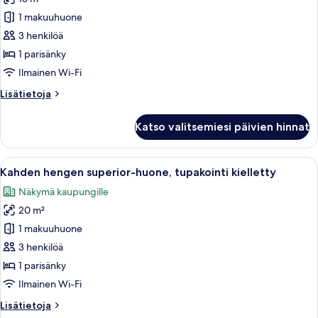
Kahden
hengen
1 makuuhuone
huone,
3 henkilöä
tupakointi
1 parisänky
kielletty
Ilmainen Wi-Fi
kuvat
Lisätietoja
Lisätietoja
huoneesta
Kahden
Katso valitsemiesi päivien hinnat
hengen
huone,
tupakointi
Avaa
Hotellihuone, jossa on sänky, tuoli, ikk
6
kielletty
Kahden hengen superior-huone, tupakointi kielletty
kaikki
Näkymä kaupungille
huonetyypin
20 m²
Kahden
hengen
1 makuuhuone
superior-
3 henkilöä
huone,
1 parisänky
tupakointi
Ilmainen Wi-Fi
kielletty
Lisätietoja
Lisätietoja
kuvat
huoneesta