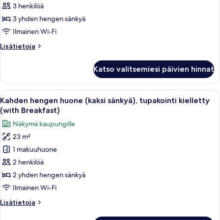
huone,
3 henkilöä
tupakointi
3 yhden hengen sänkyä
kielletty
Ilmainen Wi-Fi
(with
Lisätietoja
Lisätietoja
Breakfast)
huoneesta
kuvat
Kolmen
Katso valitsemiesi päivien hinnat
hengen
huone,
tupakointi
Avaa
Hotellihuone, jossa on kaksi sänkyä, pie
9
kielletty
Kahden hengen huone (kaksi sänkyä), tupakointi kielletty
kaikki
(with
(with Breakfast)
Breakfast)
huonetyypin
Näkymä kaupungille
Kahden
23 m²
hengen
1 makuuhuone
huone
(kaksi
2 henkilöä
sänkyä),
2 yhden hengen sänkyä
tupakointi
Ilmainen Wi-Fi
kielletty
Lisätietoja
Lisätietoja
(with
huoneesta
Breakfast)
Kahden