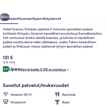
llinen
Seuraava
60+
Yleistiedot
Huoneet
Sijainti
Käytännöt
Hotel Gracery Shinjuku sijaitsee 5 minuutin ajomatkan päässä
kohteista Shinjuku Gyoenin kansallinen puutarha ja Kansallisstadion.
Voit rentoutua drinkin äärellä baarissa, ja kahvila on täydellinen
paikka nauttia ateria nälän yllättäessä. Lisäksi Tokion keisarillinen
palatsi ja Shibuyan risteys sijaitsevat lyhyen ajomatkan päässä.
Asiakkaat pitävät majoituspaikasta erityisesti siksi, että se sijaitsee
lähellä julkisen liikenteen yhteyksiä: Shinjuku-nishiguchin asema
Nykyinen
131 €
sijaitsee 5 minuutin ja Shinjuku-sanchomen asema 7 minuutin
hinta
13.8.–14.8.
kävelymatkan päässä.
on
Arvostelut
Upea
Ulkopuoli
9,0
131 €
Näytä kaikki 5 315 arvostelua
9,0 kautta 10.
Suositut palvelut/mukavuudet
Ilmainen Wi-Fi
Ravintola
Ilmastointi
Baari