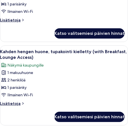
tupakointi
1 parisänky
kielletty
Ilmainen Wi-Fi
(with
Lisätietoja
Lisätietoja
Lounge
huoneesta
Access)
Kahden
Katso valitsemiesi päivien hinnat
hengen
kuvat
huone,
tupakointi
Avaa
Hotellihuone, jossa on sänky, työpöytä,
6
kielletty
Kahden hengen huone, tupakointi kielletty (with Breakfast,
kaikki
(with
Lounge Access)
Lounge
huonetyypin
Näkymä kaupungille
Access)
Kahden
1 makuuhuone
hengen
2 henkilöä
huone,
tupakointi
1 parisänky
kielletty
Ilmainen Wi-Fi
(with
Lisätietoja
Lisätietoja
Breakfast,
huoneesta
Lounge
Kahden
Katso valitsemiesi päivien hinnat
hengen
Access)
huone,
kuvat