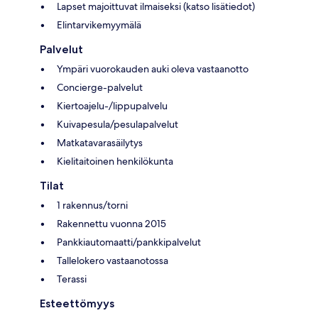
Lapset majoittuvat ilmaiseksi (katso lisätiedot)
Elintarvikemyymälä
Palvelut
Ympäri vuorokauden auki oleva vastaanotto
Concierge-palvelut
Kiertoajelu-/lippupalvelu
Kuivapesula/pesulapalvelut
Matkatavarasäilytys
Kielitaitoinen henkilökunta
Tilat
1 rakennus/torni
Rakennettu vuonna 2015
Pankkiautomaatti/pankkipalvelut
Tallelokero vastaanotossa
Terassi
Esteettömyys