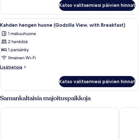
kuvat
Kahden
Katso valitsemiesi päivien hinnat
hengen
huone
(Godzilla
Avaa
Ylelliset vuodevaatteet, tallelokero 
1
View)
Kahden hengen huone (Godzilla View, with Breakfast)
kaikki
1 makuuhuone
huonetyypin
2 henkilöä
Kahden
hengen
1 parisänky
huone
Ilmainen Wi-Fi
(Godzilla
Lisätietoja
Lisätietoja
View,
huoneesta
with
Kahden
Katso valitsemiesi päivien hinnat
hengen
Breakfast)
huone
kuvat
(Godzilla
Samankaltaisia majoituspaikkoja
View,
with
APA Hotel Shinjuku Kabukicho Tower
Shinjuku
Breakfast)