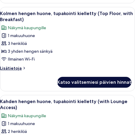
huone
with
(kaksi
Avaa
Hotellihuone, jossa on kaksi sänkyä, ty
Breakfast)
9
sänkyä),
Kolmen hengen huone, tupakointi kielletty (Top Floor, with
kaikki
tupakointi
kuvat
Breakfast)
kielletty
huonetyypin
Näkymä kaupungille
(Top
Kolmen
Floor,
1 makuuhuone
hengen
with
3 henkilöä
huone,
Breakfast)
tupakointi
3 yhden hengen sänkyä
kielletty
Ilmainen Wi-Fi
(Top
Lisätietoja
Lisätietoja
Floor,
huoneesta
with
Kolmen
Katso valitsemiesi päivien hinnat
hengen
Breakfast)
huone,
kuvat
tupakointi
Avaa
Hotellihuone, jossa on sänky, työpöytä,
6
kielletty
Kahden hengen huone, tupakointi kielletty (with Lounge
kaikki
(Top
Access)
Floor,
huonetyypin
Näkymä kaupungille
with
Kahden
Breakfast)
1 makuuhuone
hengen
2 henkilöä
huone,