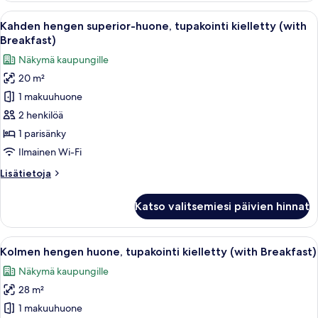
tupakointi
Avaa
Hotellihuone, jossa on sänky, tuoli, ikk
6
kielletty
Kahden hengen superior-huone, tupakointi kielletty (with
kaikki
(with
Breakfast)
Breakfast)
huonetyypin
Näkymä kaupungille
Kahden
20 m²
hengen
1 makuuhuone
superior-
huone,
2 henkilöä
tupakointi
1 parisänky
kielletty
Ilmainen Wi-Fi
(with
Lisätietoja
Lisätietoja
Breakfast)
huoneesta
kuvat
Kahden
Katso valitsemiesi päivien hinnat
hengen
superior-
huone,
Avaa
Hotellihuone, jossa on kolme sänkyä, te
6
tupakointi
Kolmen hengen huone, tupakointi kielletty (with Breakfast)
kaikki
kielletty
Näkymä kaupungille
(with
huonetyypin
Breakfast)
28 m²
Kolmen
hengen
1 makuuhuone