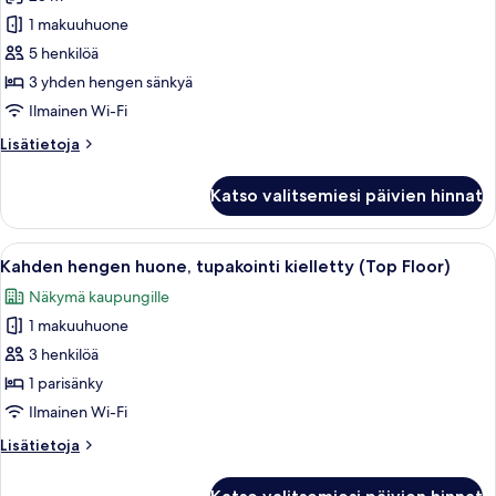
Kolmen
hengen
1 makuuhuone
huone,
5 henkilöä
tupakointi
3 yhden hengen sänkyä
kielletty
Ilmainen Wi-Fi
(Room
Lisätietoja
Lisätietoja
Only)
huoneesta
kuvat
Kolmen
Katso valitsemiesi päivien hinnat
hengen
huone,
tupakointi
Avaa
Hotellihuone, jossa on sänky, televisio
9
kielletty
Kahden hengen huone, tupakointi kielletty (Top Floor)
kaikki
(Room
Näkymä kaupungille
Only)
huonetyypin
1 makuuhuone
Kahden
hengen
3 henkilöä
huone,
1 parisänky
tupakointi
Ilmainen Wi-Fi
kielletty
Lisätietoja
Lisätietoja
(Top
huoneesta
Floor)
Kahden