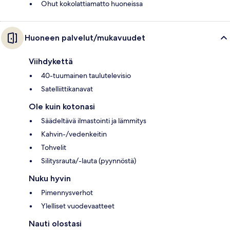
Ohut kokolattiamatto huoneissa
Huoneen palvelut/mukavuudet
Viihdykettä
40-tuumainen taulutelevisio
Satelliittikanavat
Ole kuin kotonasi
Säädeltävä ilmastointi ja lämmitys
Kahvin-/vedenkeitin
Tohvelit
Silitysrauta/-lauta (pyynnöstä)
Nuku hyvin
Pimennysverhot
Ylelliset vuodevaatteet
Nauti olostasi