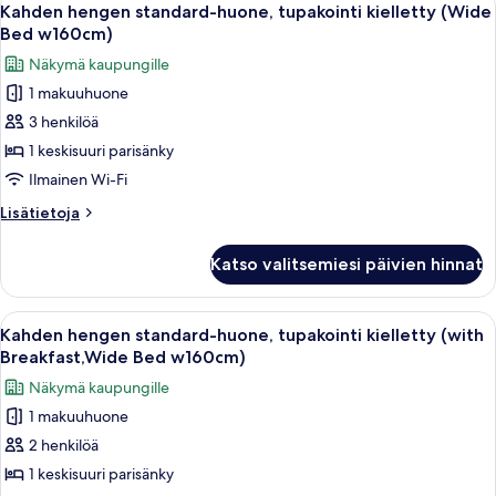
5
vs.
Kahden hengen standard-huone, tupakointi kielletty (Wide
kaikki
King
Bed w160cm)
Ghidorah)
huonetyypin
Näkymä kaupungille
Kahden
1 makuuhuone
hengen
3 henkilöä
standard-
huone,
1 keskisuuri parisänky
tupakointi
Ilmainen Wi-Fi
kielletty
Lisätietoja
Lisätietoja
(Wide
huoneesta
Bed
Kahden
Katso valitsemiesi päivien hinnat
hengen
w160cm)
standard-
kuvat
huone,
Avaa
Moderni hotellihuone, jossa on sänky,
5
tupakointi
Kahden hengen standard-huone, tupakointi kielletty (with
kaikki
kielletty
Breakfast,Wide Bed w160cm)
(Wide
huonetyypin
Näkymä kaupungille
Bed
Kahden
w160cm)
1 makuuhuone
hengen
2 henkilöä
standard-
huone,
1 keskisuuri parisänky