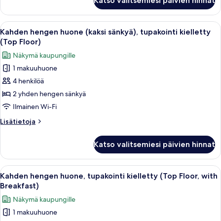
Katso valitsemiesi päivien hinnat
hengen
kuvat
huone,
tupakointi
Avaa
Hotellihuone, jossa on kaksi sänkyä, ty
10
kielletty
Kahden hengen huone (kaksi sänkyä), tupakointi kielletty
kaikki
(Top
(Top Floor)
Floor)
huonetyypin
Näkymä kaupungille
Kahden
1 makuuhuone
hengen
4 henkilöä
huone
(kaksi
2 yhden hengen sänkyä
sänkyä),
Ilmainen Wi-Fi
tupakointi
Lisätietoja
Lisätietoja
kielletty
huoneesta
(Top
Kahden
Katso valitsemiesi päivien hinnat
hengen
Floor)
huone
kuvat
(kaksi
Avaa
Hotellihuone, jossa on sänky, televisio
9
sänkyä),
Kahden hengen huone, tupakointi kielletty (Top Floor, with
kaikki
tupakointi
Breakfast)
kielletty
huonetyypin
Näkymä kaupungille
(Top
Kahden
Floor)
1 makuuhuone
hengen