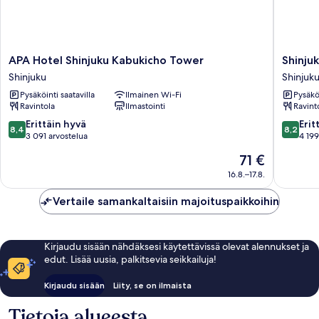
APA
Shinjuku
APA Hotel Shinjuku Kabukicho Tower
Shinju
Hotel
Washing
Shinjuku
Shinjuk
Shinjuku
Hotel
Pysäköinti saatavilla
Ilmainen Wi-Fi
Pysäköi
Kabukicho
Main
Ravintola
Ilmastointi
Ravint
Tower
Shinjuku
Shinjuku
8.4
8.2
Erittäin hyvä
Erit
8,4
8,2
kautta
kautta
3 091 arvostelua
4 199
10,
10,
Hinta
71 €
Erittäin
Erittäin
on
hyvä,
hyvä,
16.8.–17.8.
71 €
3 091
4 199
arvostelua
arvostel
Vertaile samankaltaisiin majoituspaikkoihin
Kirjaudu sisään nähdäksesi käytettävissä olevat alennukset ja
edut. Lisää uusia, palkitsevia seikkailuja!
Kirjaudu sisään
Liity, se on ilmaista
Tietoja alueesta