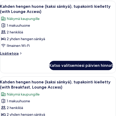
tupakointi
Avaa
Hotellihuone, jossa on kaksi sänkyä, pie
7
kielletty
Kahden hengen huone (kaksi sänkyä), tupakointi kielletty
kaikki
(with
(with Lounge Access)
Breakfast,
huonetyypin
Näkymä kaupungille
Lounge
Kahden
Access)
1 makuuhuone
hengen
2 henkilöä
huone
(kaksi
2 yhden hengen sänkyä
sänkyä),
Ilmainen Wi-Fi
tupakointi
Lisätietoja
Lisätietoja
kielletty
huoneesta
(with
Kahden
Katso valitsemiesi päivien hinnat
hengen
Lounge
huone
Access)
(kaksi
Avaa
Hotellihuone, jossa on kaksi sänkyä, pie
kuvat
7
sänkyä),
Kahden hengen huone (kaksi sänkyä), tupakointi kielletty
kaikki
tupakointi
(with Breakfast, Lounge Access)
kielletty
huonetyypin
Näkymä kaupungille
(with
Kahden
Lounge
1 makuuhuone
hengen
Access)
2 henkilöä
huone
(kaksi
2 yhden hengen sänkyä