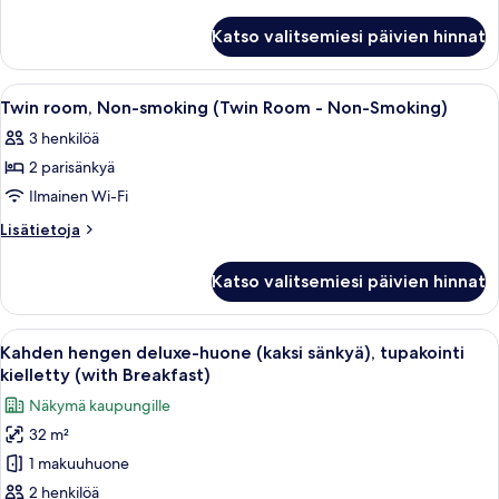
smoking
huoneesta
Double
(Double
Katso valitsemiesi päivien hinnat
room,
Room
Non-
-
smoking
Avaa
Hotellihuone, jossa on kaksi sänkyä, työ
3
Non-
(Double
Twin room, Non-smoking (Twin Room - Non-Smoking)
kaikki
Room
Smoking)
3 henkilöä
-
huonetyypin
kuvat
Non-
2 parisänkyä
Twin
Smoking)
room,
Ilmainen Wi-Fi
Non-
Lisätietoja
Lisätietoja
smoking
huoneesta
Twin
(Twin
Katso valitsemiesi päivien hinnat
room,
Room
Non-
-
smoking
Avaa
Hotellihuone, jossa on kaksi sänkyä, pie
6
Non-
(Twin
Kahden hengen deluxe-huone (kaksi sänkyä), tupakointi
kaikki
Room
Smoking)
kielletty (with Breakfast)
-
huonetyypin
kuvat
Näkymä kaupungille
Non-
Kahden
Smoking)
32 m²
hengen
1 makuuhuone
deluxe-
huone
2 henkilöä