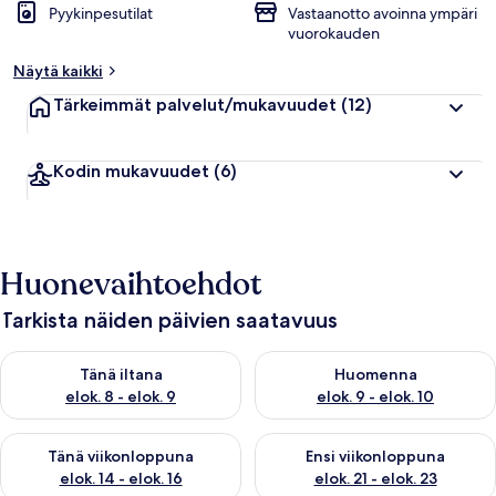
Pyykinpesutilat
Vastaanotto avoinna ympäri
vuorokauden
Näytä kaikki
Tärkeimmät palvelut/mukavuudet
(12)
Kodin mukavuudet
(6)
Huonevaihtoehdot
Tarkista näiden päivien saatavuus
Tarkista tämän illan saatavuus elok. 8 - elok. 9
Tarkista huomisen saatavuus el
Tänä iltana
Huomenna
elok. 8 - elok. 9
elok. 9 - elok. 10
Tarkista tämän viikonlopun saatavuus elok. 14 - elok. 16
Tarkista ensi viikonlopun saata
Tänä viikonloppuna
Ensi viikonloppuna
elok. 14 - elok. 16
elok. 21 - elok. 23