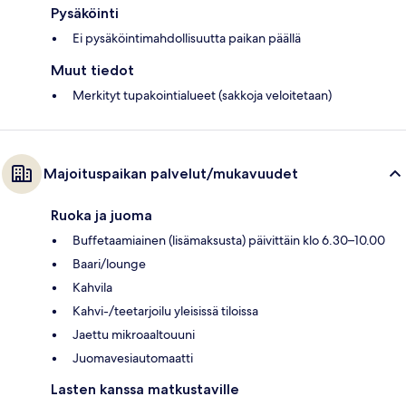
Pysäköinti
Ei pysäköintimahdollisuutta paikan päällä
Muut tiedot
Merkityt tupakointialueet (sakkoja veloitetaan)
Majoituspaikan palvelut/mukavuudet
Ruoka ja juoma
Buffetaamiainen (lisämaksusta) päivittäin klo 6.30–10.00
Baari/lounge
Kahvila
Kahvi-/teetarjoilu yleisissä tiloissa
Jaettu mikroaaltouuni
Juomavesiautomaatti
Lasten kanssa matkustaville