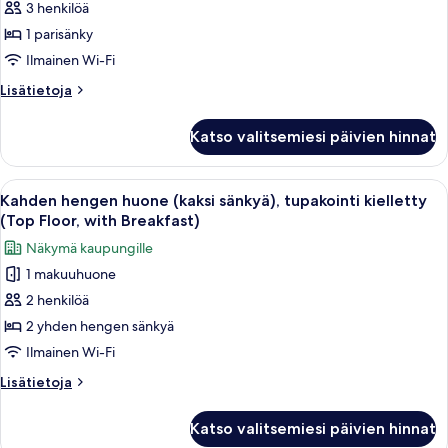
3 henkilöä
huone,
tupakointi
1 parisänky
kielletty
Ilmainen Wi-Fi
(Top
Lisätietoja
Lisätietoja
Floor,
huoneesta
with
Kahden
Katso valitsemiesi päivien hinnat
hengen
Breakfast)
huone,
kuvat
tupakointi
Avaa
Hotellihuone, jossa on kaksi sänkyä, ty
10
kielletty
Kahden hengen huone (kaksi sänkyä), tupakointi kielletty
kaikki
(Top
(Top Floor, with Breakfast)
Floor,
huonetyypin
Näkymä kaupungille
with
Kahden
Breakfast)
1 makuuhuone
hengen
2 henkilöä
huone
(kaksi
2 yhden hengen sänkyä
sänkyä),
Ilmainen Wi-Fi
tupakointi
Lisätietoja
Lisätietoja
kielletty
huoneesta
(Top
Kahden
Katso valitsemiesi päivien hinnat
hengen
Floor,