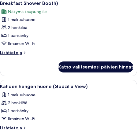
kaikki
kielletty
Breakfast,Shower Booth)
([Shower
huonetyypin
Näkymä kaupungille
Booth)
Kahden
1 makuuhuone
hengen
2 henkilöä
superior-
huone,
1 parisänky
tupakointi
Ilmainen Wi-Fi
kielletty
Lisätietoja
Lisätietoja
(with
huoneesta
Breakfast,Shower
Kahden
Katso valitsemiesi päivien hinnat
hengen
Booth)
superior-
kuvat
huone,
Avaa
Ylelliset vuodevaatteet, tallelokero 
1
tupakointi
Kahden hengen huone (Godzilla View)
kaikki
kielletty
1 makuuhuone
(with
huonetyypin
Breakfast,Shower
2 henkilöä
Kahden
Booth)
hengen
1 parisänky
huone
Ilmainen Wi-Fi
(Godzilla
Lisätietoja
Lisätietoja
View)
huoneesta