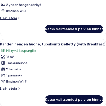
(kaksi
2 yhden hengen sänkyä
sänkyä),
Ilmainen Wi-Fi
tupakointi
Lisätietoja
Lisätietoja
kielletty
huoneesta
(with
Kahden
Katso valitsemiesi päivien hinnat
hengen
Breakfast)
deluxe-
kuvat
huone
Avaa
Hotellihuone, jossa on sänky, työpöytä,
7
(kaksi
Kahden hengen huone, tupakointi kielletty (with Breakfast)
kaikki
sänkyä),
Näkymä kaupungille
tupakointi
huonetyypin
kielletty
18 m²
Kahden
(with
hengen
1 makuuhuone
Breakfast)
huone,
2 henkilöä
tupakointi
1 parisänky
kielletty
Ilmainen Wi-Fi
(with
Lisätietoja
Lisätietoja
Breakfast)
huoneesta
kuvat
Kahden
Katso valitsemiesi päivien hinnat
hengen
huone,