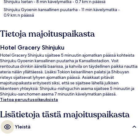
Shinjuku Isetan
- 8 min kävelymatka
- 0.7 km:n päässä
Shinjuku Gyoenin kansallinen puutarha
- 11 min kävelymatka
-
0.9 km:n päässä
Tietoja majoituspaikasta
Hotel Gracery Shinjuku
Hotel Gracery Shinjuku sijaitsee 5 minuutin ajomatkan päässä kohteista
Shinjuku Gyoenin kansallinen puutarha ja Kansallisstadion. Voit
rentoutua drinkin äärellä baarissa, ja kahvila on täydellinen paikka nauttia
ateria nälän yllättäessä. Lisäksi Tokion keisarillinen palatsi ja Shibuyan
risteys sijaitsevat lyhyen ajomatkan päässä. Asiakkaat pitävät
majoituspaikasta erityisesti siksi, että se sijaitsee lähellä julkisen
liikenteen yhteyksiä: Shinjuku-nishiguchin asema sijaitsee 5 minuutin ja
Shinjuku-sanchomen asema 7 minuutin kävelymatkan päässä.
Tietoa peruutusoikeuksista
Lisätietoja tästä majoituspaikasta
Yleistä