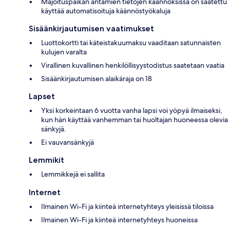
Majoituspaikan antamien tietojen käännöksissä on saatettu
käyttää automatisoituja käännöstyökaluja
Sisäänkirjautumisen vaatimukset
Luottokortti tai käteistakuumaksu vaaditaan satunnaisten
kulujen varalta
Virallinen kuvallinen henkilöllisyystodistus saatetaan vaatia
Sisäänkirjautumisen alaikäraja on 18
Lapset
Yksi korkeintaan 6 vuotta vanha lapsi voi yöpyä ilmaiseksi,
kun hän käyttää vanhemman tai huoltajan huoneessa olevia
sänkyjä.
Ei vauvansänkyjä
Lemmikit
Lemmikkejä ei sallita
Internet
Ilmainen Wi-Fi ja kiinteä internetyhteys yleisissä tiloissa
Ilmainen Wi-Fi ja kiinteä internetyhteys huoneissa