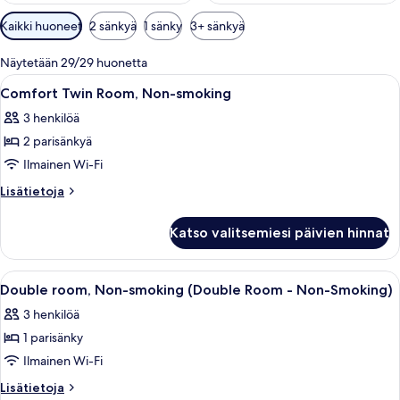
Huoneille
Kaikki huoneet
2 sänkyä
1 sänky
3+ sänkyä
saatavilla
olevia
Näytetään 29/29 huonetta
suodattimia
Avaa
Hotellihuone, jossa on kaksi sänkyä, ty
3
Comfort Twin Room, Non-smoking
kaikki
3 henkilöä
huonetyypin
2 parisänkyä
Comfort
Twin
Ilmainen Wi-Fi
Room,
Lisätietoja
Lisätietoja
Non-
huoneesta
Comfort
smoking
Katso valitsemiesi päivien hinnat
Twin
kuvat
Room,
Non-
Avaa
Hotellihuone, jossa on sänky, yöpöytä,
3
smoking
Double room, Non-smoking (Double Room - Non-Smoking)
kaikki
3 henkilöä
huonetyypin
1 parisänky
Double
room,
Ilmainen Wi-Fi
Non-
Lisätietoja
Lisätietoja