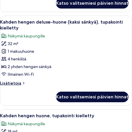
Katso valitsemiesi päivien hinnat
hengen
kuvat
huone
(kaksi
Avaa
Hotellihuone, jossa on kaksi sänkyä, pie
6
sänkyä),
Kahden hengen deluxe-huone (kaksi sänkyä), tupakointi
kaikki
tupakointi
kielletty
kielletty
huonetyypin
Näkymä kaupungille
(with
Kahden
Breakfast)
32 m²
hengen
1 makuuhuone
deluxe-
huone
4 henkilöä
(kaksi
2 yhden hengen sänkyä
sänkyä),
Ilmainen Wi-Fi
tupakointi
Lisätietoja
Lisätietoja
kielletty
huoneesta
kuvat
Kahden
Katso valitsemiesi päivien hinnat
hengen
deluxe-
huone
Avaa
Hotellihuone, jossa on sänky, työpöytä,
7
(kaksi
Kahden hengen huone, tupakointi kielletty
kaikki
sänkyä),
Näkymä kaupungille
tupakointi
huonetyypin
kielletty
18 m²