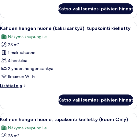
Kahden
Katso valitsemiesi päivien hinnat
hengen
superior-
huone,
Avaa
Hotellihuone, jossa on kaksi sänkyä, pie
9
tupakointi
Kahden hengen huone (kaksi sänkyä), tupakointi kielletty
kaikki
kielletty
Näkymä kaupungille
huonetyypin
23 m²
Kahden
hengen
1 makuuhuone
huone
4 henkilöä
(kaksi
2 yhden hengen sänkyä
sänkyä),
Ilmainen Wi-Fi
tupakointi
Lisätietoja
Lisätietoja
kielletty
huoneesta
kuvat
Kahden
Katso valitsemiesi päivien hinnat
hengen
huone
(kaksi
Avaa
Hotellihuone, jossa on kolme sänkyä, te
6
sänkyä),
Kolmen hengen huone, tupakointi kielletty (Room Only)
kaikki
tupakointi
Näkymä kaupungille
kielletty
huonetyypin
28 m²