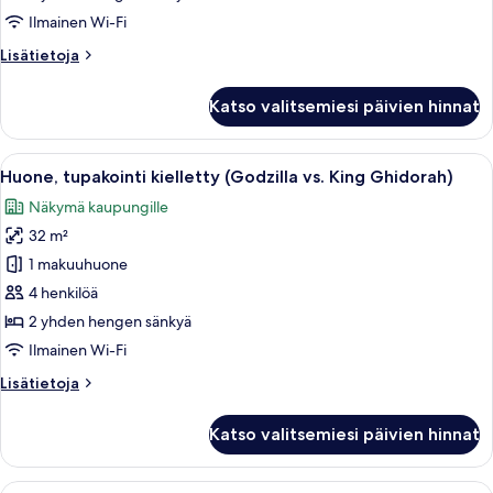
sänkyä),
Ilmainen Wi-Fi
tupakointi
Lisätietoja
Lisätietoja
kielletty
huoneesta
(with
Kahden
Katso valitsemiesi päivien hinnat
hengen
Breakfast,
huone
Lounge
(kaksi
Avaa
Teemahuone, jonka seinällä on kaupunk
Access)
4
sänkyä),
Huone, tupakointi kielletty (Godzilla vs. King Ghidorah)
kaikki
tupakointi
kuvat
Näkymä kaupungille
kielletty
huonetyypin
(with
32 m²
Huone,
Breakfast,
tupakointi
1 makuuhuone
Lounge
kielletty
Access)
4 henkilöä
(Godzilla
2 yhden hengen sänkyä
vs.
Ilmainen Wi-Fi
King
Lisätietoja
Lisätietoja
Ghidorah)
huoneesta
kuvat
Huone,
Katso valitsemiesi päivien hinnat
tupakointi
kielletty
(Godzilla
Avaa
Moderni hotellihuone, jossa on sänky,