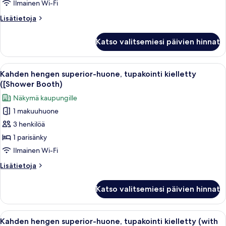
tupakointi
Ilmainen Wi-Fi
kielletty
Lisätietoja
Lisätietoja
(with
huoneesta
Breakfast,Wide
Kahden
Katso valitsemiesi päivien hinnat
hengen
Bed
standard-
w160cm)
huone,
Avaa
Moderni hotellihuone, jossa on sänky, 
kuvat
5
tupakointi
Kahden hengen superior-huone, tupakointi kielletty
kaikki
kielletty
([Shower Booth)
(with
huonetyypin
Näkymä kaupungille
Breakfast,Wide
Kahden
Bed
1 makuuhuone
hengen
w160cm)
3 henkilöä
superior-
huone,
1 parisänky
tupakointi
Ilmainen Wi-Fi
kielletty
Lisätietoja
Lisätietoja
([Shower
huoneesta
Booth)
Kahden
Katso valitsemiesi päivien hinnat
hengen
kuvat
superior-
huone,
Avaa
Moderni hotellihuone, jossa on sänky, 
5
tupakointi
Kahden hengen superior-huone, tupakointi kielletty (with