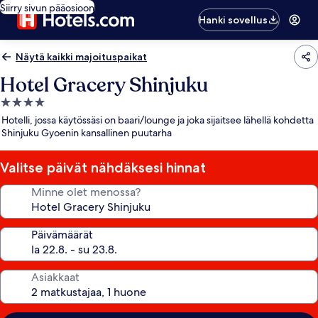
Siirry sivun pääosioon
Hanki sovellus
Näytä kaikki majoituspaikat
Hotel Gracery Shinjuku
4.0
tähden
Hotelli, jossa käytössäsi on baari/lounge ja joka sijaitsee lähellä kohdetta
majoituspaikka
Shinjuku Gyoenin kansallinen puutarha
Valitse päivät nähdäksesi hinnat
Minne olet menossa?
Päivämäärät
Asiakkaat