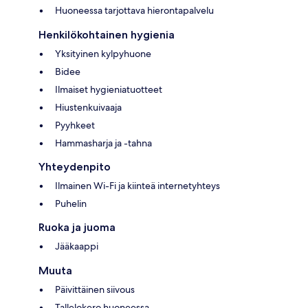
Huoneessa tarjottava hierontapalvelu
Henkilökohtainen hygienia
Yksityinen kylpyhuone
Bidee
Ilmaiset hygieniatuotteet
Hiustenkuivaaja
Pyyhkeet
Hammasharja ja -tahna
Yhteydenpito
Ilmainen Wi-Fi ja kiinteä internetyhteys
Puhelin
Ruoka ja juoma
Jääkaappi
Muuta
Päivittäinen siivous
Tallelokero huoneessa