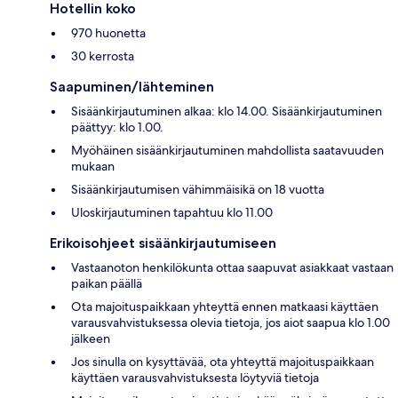
Hotellin koko
970 huonetta
30 kerrosta
Saapuminen/lähteminen
Sisäänkirjautuminen alkaa: klo 14.00. Sisäänkirjautuminen
päättyy: klo 1.00.
Myöhäinen sisäänkirjautuminen mahdollista saatavuuden
mukaan
Sisäänkirjautumisen vähimmäisikä on 18 vuotta
Uloskirjautuminen tapahtuu klo 11.00
Erikoisohjeet sisäänkirjautumiseen
Vastaanoton henkilökunta ottaa saapuvat asiakkaat vastaan
paikan päällä
Ota majoituspaikkaan yhteyttä ennen matkaasi käyttäen
varausvahvistuksessa olevia tietoja, jos aiot saapua klo 1.00
jälkeen
Jos sinulla on kysyttävää, ota yhteyttä majoituspaikkaan
käyttäen varausvahvistuksesta löytyviä tietoja