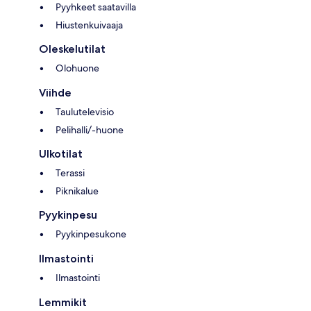
Pyyhkeet saatavilla
Hiustenkuivaaja
Oleskelutilat
Olohuone
Viihde
Taulutelevisio
Pelihalli/-huone
Ulkotilat
Terassi
Piknikalue
Pyykinpesu
Pyykinpesukone
Ilmastointi
Ilmastointi
Lemmikit