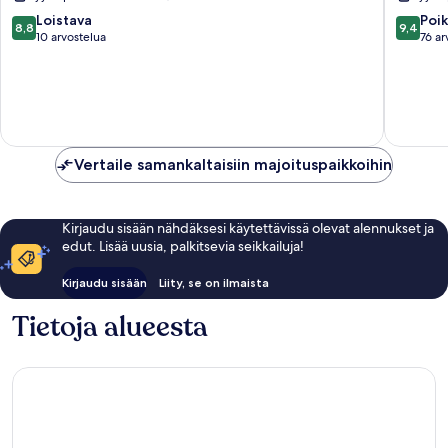
8.8
9.4
Loistava
Poik
8,8
9,4
kautta
kautta
10 arvostelua
76 ar
10,
10,
Loistava,
Poikkeuk
10
hyvä,
arvostelua
76
arvostel
Vertaile samankaltaisiin majoituspaikkoihin
Kirjaudu sisään nähdäksesi käytettävissä olevat alennukset ja
edut. Lisää uusia, palkitsevia seikkailuja!
Kirjaudu sisään
Liity, se on ilmaista
Tietoja alueesta