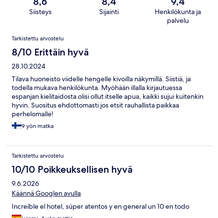
8,6
8,4
9,4
Siisteys
Sijainti
Henkilökunta ja
palvelu
Arvostelut
Tarkistettu arvostelu
8/10 Erittäin hyvä
28.10.2024
Tilava huoneisto viidelle hengelle kivoilla näkymillä. Siistiä, ja
todella mukava henkilökunta. Myöhään illalla kirjautuessa
espanjan kielitaidosta olisi ollut itselle apua, kaikki sujui kuitenkin
hyvin. Suositus ehdottomasti jos etsit rauhallista paikkaa
perhelomalle!
9 yön matka
Tarkistettu arvostelu
10/10 Poikkeuksellisen hyvä
9.6.2026
Käännä Googlen avulla
Increíble el hotel, súper atentos y en general un 10 en todo