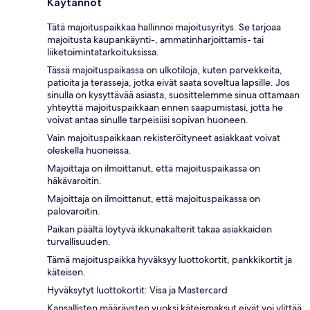
Käytännöt
Tätä majoituspaikkaa hallinnoi majoitusyritys. Se tarjoaa
majoitusta kaupankäynti-, ammatinharjoittamis- tai
liiketoimintatarkoituksissa.
Tässä majoituspaikassa on ulkotiloja, kuten parvekkeita,
patioita ja terasseja, jotka eivät saata soveltua lapsille. Jos
sinulla on kysyttävää asiasta, suosittelemme sinua ottamaan
yhteyttä majoituspaikkaan ennen saapumistasi, jotta he
voivat antaa sinulle tarpeisiisi sopivan huoneen.
Vain majoituspaikkaan rekisteröityneet asiakkaat voivat
oleskella huoneissa.
Majoittaja on ilmoittanut, että majoituspaikassa on
häkävaroitin.
Majoittaja on ilmoittanut, että majoituspaikassa on
palovaroitin.
Paikan päältä löytyvä ikkunakalterit takaa asiakkaiden
turvallisuuden.
Tämä majoituspaikka hyväksyy luottokortit, pankkikortit ja
käteisen.
Hyväksytyt luottokortit: Visa ja Mastercard
Kansallisten määräysten vuoksi käteismaksut eivät voi ylittää