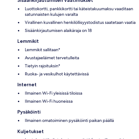
Sisäänkirjautumisen vaatimukset
Luottokortti, pankkikortti tai käteistakuumaksu vaaditaan
satunnaisten kulujen varalta
Virallinen kuvallinen henkilöllisyystodistus saatetaan vaatia
Sisäänkirjautumisen alaikäraja on 18
Lemmikit
Lemmikit sallitaan*
Avustajaeläimet tervetulleita
Tietyin rajoituksin*
Ruoka- ja vesikulhot käytettävissä
Internet
Ilmainen Wi-Fi yleisissä tiloissa
Ilmainen Wi-Fi huoneissa
Pysäköinti
Ilmainen omatoiminen pysäköinti paikan päällä
Kuljetukset