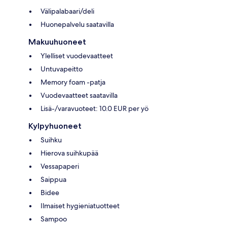
Välipalabaari/deli
Huonepalvelu saatavilla
Makuuhuoneet
Ylelliset vuodevaatteet
Untuvapeitto
Memory foam -patja
Vuodevaatteet saatavilla
Lisä-/varavuoteet: 10.0 EUR per yö
Kylpyhuoneet
Suihku
Hierova suihkupää
Vessapaperi
Saippua
Bidee
Ilmaiset hygieniatuotteet
Sampoo