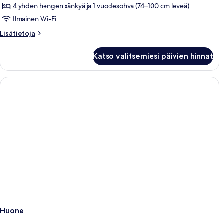
makuuhuonetta,
4 yhden hengen sänkyä ja 1 vuodesohva (74–100 cm leveä)
parveke
Ilmainen Wi-Fi
kuvat
Lisätietoja
Lisätietoja
huoneesta
Huoneisto,
Katso valitsemiesi päivien hinnat
2
makuuhuonetta,
parveke
Huone