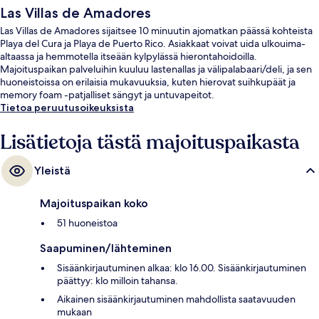
Las Villas de Amadores
Las Villas de Amadores sijaitsee 10 minuutin ajomatkan päässä kohteista
Playa del Cura ja Playa de Puerto Rico. Asiakkaat voivat uida ulkouima-
altaassa ja hemmotella itseään kylpylässä hierontahoidoilla.
Majoituspaikan palveluihin kuuluu lastenallas ja välipalabaari/deli, ja sen
huoneistoissa on erilaisia mukavuuksia, kuten hierovat suihkupäät ja
memory foam -patjalliset sängyt ja untuvapeitot.
Tietoa peruutusoikeuksista
Lisätietoja tästä majoituspaikasta
Yleistä
Majoituspaikan koko
51 huoneistoa
Saapuminen/lähteminen
Sisäänkirjautuminen alkaa: klo 16.00. Sisäänkirjautuminen
päättyy: klo milloin tahansa.
Aikainen sisäänkirjautuminen mahdollista saatavuuden
mukaan