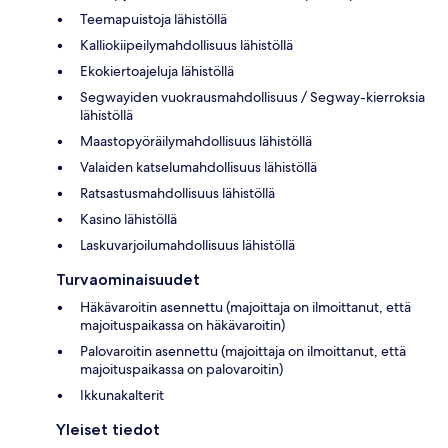
Teemapuistoja lähistöllä
Kalliokiipeilymahdollisuus lähistöllä
Ekokiertoajeluja lähistöllä
Segwayiden vuokrausmahdollisuus / Segway-kierroksia
lähistöllä
Maastopyöräilymahdollisuus lähistöllä
Valaiden katselumahdollisuus lähistöllä
Ratsastusmahdollisuus lähistöllä
Kasino lähistöllä
Laskuvarjoilumahdollisuus lähistöllä
Turvaominaisuudet
Häkävaroitin asennettu (majoittaja on ilmoittanut, että
majoituspaikassa on häkävaroitin)
Palovaroitin asennettu (majoittaja on ilmoittanut, että
majoituspaikassa on palovaroitin)
Ikkunakalterit
Yleiset tiedot