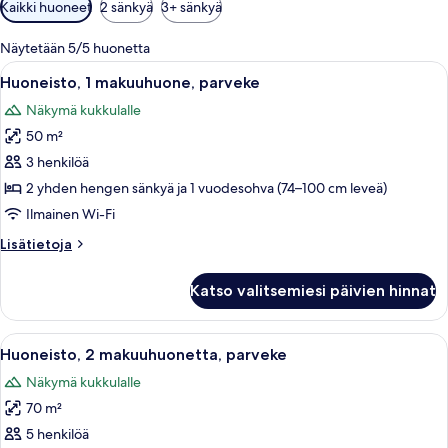
Huoneille
Kaikki huoneet
2 sänkyä
3+ sänkyä
saatavilla
olevia
Näytetään 5/5 huonetta
suodattimia
Avaa
Näkymä parvekkeelta
7
Huoneisto, 1 makuuhuone, parveke
kaikki
Näkymä kukkulalle
huonetyypin
50 m²
Huoneisto,
1
3 henkilöä
makuuhuone,
2 yhden hengen sänkyä ja 1 vuodesohva (74–100 cm leveä)
parveke
Ilmainen Wi-Fi
kuvat
Lisätietoja
Lisätietoja
huoneesta
Huoneisto,
Katso valitsemiesi päivien hinnat
1
makuuhuone,
parveke
Avaa
Huoneisto, 2 makuuhuonetta, parveke |
7
Huoneisto, 2 makuuhuonetta, parveke
kaikki
Näkymä kukkulalle
huonetyypin
70 m²
Huoneisto,
2
5 henkilöä