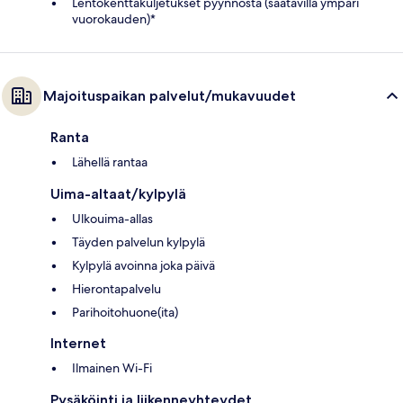
Lentokenttäkuljetukset pyynnöstä (saatavilla ympäri
vuorokauden)*
Majoituspaikan palvelut/mukavuudet
Ranta
Lähellä rantaa
Uima-altaat/kylpylä
Ulkouima-allas
Täyden palvelun kylpylä
Kylpylä avoinna joka päivä
Hierontapalvelu
Parihoitohuone(ita)
Internet
Ilmainen Wi-Fi
Pysäköinti ja liikenneyhteydet