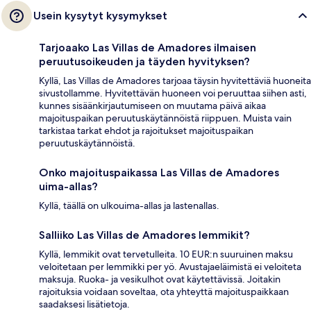
Usein kysytyt kysymykset
Tarjoaako Las Villas de Amadores ilmaisen
peruutusoikeuden ja täyden hyvityksen?
Kyllä, Las Villas de Amadores tarjoaa täysin hyvitettäviä huoneita
sivustollamme. Hyvitettävän huoneen voi peruuttaa siihen asti,
kunnes sisäänkirjautumiseen on muutama päivä aikaa
majoituspaikan peruutuskäytännöistä riippuen. Muista vain
tarkistaa tarkat ehdot ja rajoitukset majoituspaikan
peruutuskäytännöistä.
Onko majoituspaikassa Las Villas de Amadores
uima-allas?
Kyllä, täällä on ulkouima-allas ja lastenallas.
Salliiko Las Villas de Amadores lemmikit?
Kyllä, lemmikit ovat tervetulleita. 10 EUR:n suuruinen maksu
veloitetaan per lemmikki per yö. Avustajaeläimistä ei veloiteta
maksuja. Ruoka- ja vesikulhot ovat käytettävissä. Joitakin
rajoituksia voidaan soveltaa, ota yhteyttä majoituspaikkaan
saadaksesi lisätietoja.