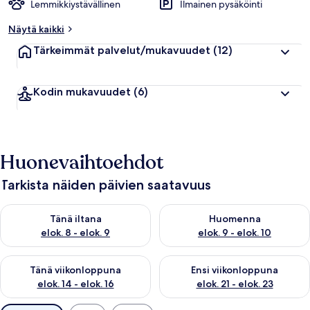
Lemmikkiystävällinen
Ilmainen pysäköinti
Näytä kaikki
Tärkeimmät palvelut/mukavuudet
(12)
Kodin mukavuudet
(6)
Huonevaihtoehdot
Tarkista näiden päivien saatavuus
Tarkista tämän illan saatavuus elok. 8 - elok. 9
Tarkista huomisen saatavuus el
Tänä iltana
Huomenna
elok. 8 - elok. 9
elok. 9 - elok. 10
Tarkista tämän viikonlopun saatavuus elok. 14 - elok. 16
Tarkista ensi viikonlopun saata
Tänä viikonloppuna
Ensi viikonloppuna
elok. 14 - elok. 16
elok. 21 - elok. 23