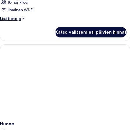
10 henkilöä
Ilmainen Wi-Fi
Lisätietoja
Lisätietoja
huoneesta
Huone
Katso valitsemiesi päivien hinnat
Huone