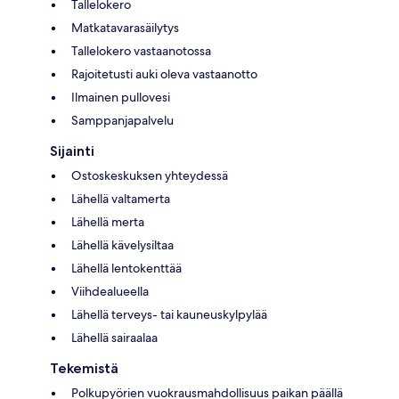
Tallelokero
Matkatavarasäilytys
Tallelokero vastaanotossa
Rajoitetusti auki oleva vastaanotto
Ilmainen pullovesi
Samppanjapalvelu
Sijainti
Ostoskeskuksen yhteydessä
Lähellä valtamerta
Lähellä merta
Lähellä kävelysiltaa
Lähellä lentokenttää
Viihdealueella
Lähellä terveys- tai kauneuskylpylää
Lähellä sairaalaa
Tekemistä
Polkupyörien vuokrausmahdollisuus paikan päällä