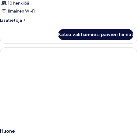
10 henkilöä
Ilmainen Wi-Fi
Lisätietoja
Lisätietoja
huoneesta
Huone
Katso valitsemiesi päivien hinnat
Huone