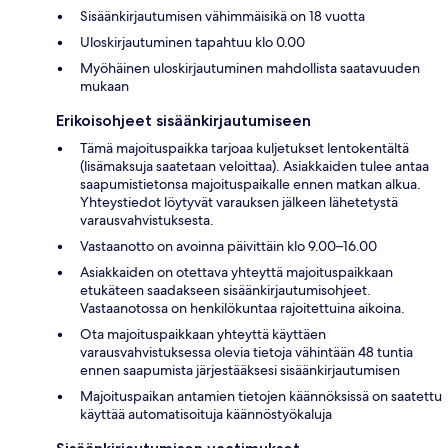
Sisäänkirjautumisen vähimmäisikä on 18 vuotta
Uloskirjautuminen tapahtuu klo 0.00
Myöhäinen uloskirjautuminen mahdollista saatavuuden
mukaan
Erikoisohjeet sisäänkirjautumiseen
Tämä majoituspaikka tarjoaa kuljetukset lentokentältä
(lisämaksuja saatetaan veloittaa). Asiakkaiden tulee antaa
saapumistietonsa majoituspaikalle ennen matkan alkua.
Yhteystiedot löytyvät varauksen jälkeen lähetetystä
varausvahvistuksesta.
Vastaanotto on avoinna päivittäin klo 9.00–16.00
Asiakkaiden on otettava yhteyttä majoituspaikkaan
etukäteen saadakseen sisäänkirjautumisohjeet.
Vastaanotossa on henkilökuntaa rajoitettuina aikoina.
Ota majoituspaikkaan yhteyttä käyttäen
varausvahvistuksessa olevia tietoja vähintään 48 tuntia
ennen saapumista järjestääksesi sisäänkirjautumisen
Majoituspaikan antamien tietojen käännöksissä on saatettu
käyttää automatisoituja käännöstyökaluja