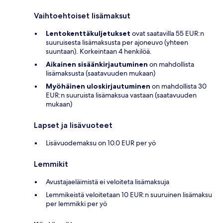
Vaihtoehtoiset lisämaksut
Lentokenttäkuljetukset
ovat saatavilla 55 EUR:n
suuruisesta lisämaksusta per ajoneuvo (yhteen
suuntaan). Korkeintaan 4 henkilöä.
Aikainen sisäänkirjautuminen
on mahdollista
lisämaksusta (saatavuuden mukaan)
Myöhäinen uloskirjautuminen
on mahdollista 30
EUR:n suuruista lisämaksua vastaan (saatavuuden
mukaan)
Lapset ja lisävuoteet
Lisävuodemaksu on 10.0 EUR per yö
Lemmikit
Avustajaeläimistä ei veloiteta lisämaksuja
Lemmikeistä veloitetaan 10 EUR:n suuruinen lisämaksu
per lemmikki per yö