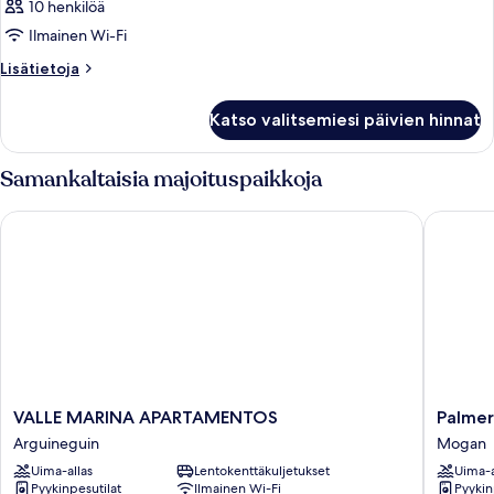
10 henkilöä
Ilmainen Wi-Fi
Lisätietoja
Lisätietoja
huoneesta
Huone
Katso valitsemiesi päivien hinnat
Samankaltaisia majoituspaikkoja
VALLE MARINA APARTAMENTOS
Palmera 
VALLE
Palmera
VALLE MARINA APARTAMENTOS
Palmer
MARINA
Sea
Arguineguin
Mogan
APARTAMENTOS
View
Uima-allas
Lentokenttäkuljetukset
Uima-a
Arguineguin
Mogan
Pyykinpesutilat
Ilmainen Wi-Fi
Pyykin