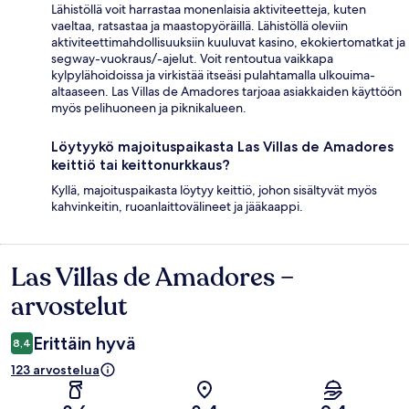
Lähistöllä voit harrastaa monenlaisia aktiviteetteja, kuten
vaeltaa, ratsastaa ja maastopyöräillä. Lähistöllä oleviin
aktiviteettimahdollisuuksiin kuuluvat kasino, ekokiertomatkat ja
segway-vuokraus/-ajelut. Voit rentoutua vaikkapa
kylpylähoidoissa ja virkistää itseäsi pulahtamalla ulkouima-
altaaseen. Las Villas de Amadores tarjoaa asiakkaiden käyttöön
myös pelihuoneen ja piknikalueen.
Löytyykö majoituspaikasta Las Villas de Amadores
keittiö tai keittonurkkaus?
Kyllä, majoituspaikasta löytyy keittiö, johon sisältyvät myös
kahvinkeitin, ruoanlaittovälineet ja jääkaappi.
Las Villas de Amadores –
Arvostelut
arvostelut
Erittäin hyvä
8,4
123 arvostelua