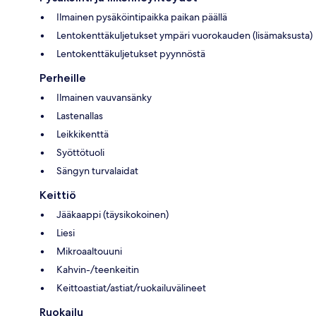
Ilmainen pysäköintipaikka paikan päällä
Lentokenttäkuljetukset ympäri vuorokauden (lisämaksusta)
Lentokenttäkuljetukset pyynnöstä
Perheille
Ilmainen vauvansänky
Lastenallas
Leikkikenttä
Syöttötuoli
Sängyn turvalaidat
Keittiö
Jääkaappi (täysikokoinen)
Liesi
Mikroaaltouuni
Kahvin-/teenkeitin
Keittoastiat/astiat/ruokailuvälineet
Ruokailu