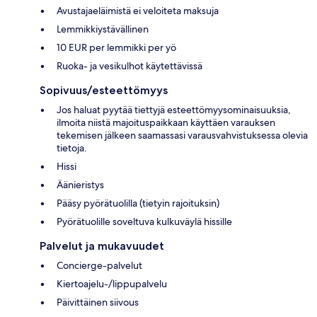
Avustajaeläimistä ei veloiteta maksuja
Lemmikkiystävällinen
10 EUR per lemmikki per yö
Ruoka- ja vesikulhot käytettävissä
Sopivuus/esteettömyys
Jos haluat pyytää tiettyjä esteettömyysominaisuuksia,
ilmoita niistä majoituspaikkaan käyttäen varauksen
tekemisen jälkeen saamassasi varausvahvistuksessa olevia
tietoja.
Hissi
Äänieristys
Pääsy pyörätuolilla (tietyin rajoituksin)
Pyörätuolille soveltuva kulkuväylä hissille
Palvelut ja mukavuudet
Concierge-palvelut
Kiertoajelu-/lippupalvelu
Päivittäinen siivous