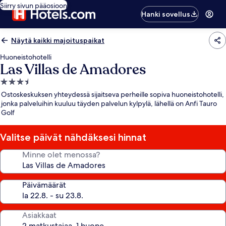
Siirry sivun pääosioon
Hanki sovellus
Näytä kaikki majoituspaikat
Huoneistohotelli
Las Villas de Amadores
3.5
tähden
Ostoskeskuksen yhteydessä sijaitseva perheille sopiva huoneistohotelli,
majoituspaikka
jonka palveluihin kuuluu täyden palvelun kylpylä, lähellä on Anfi Tauro
Golf
Valitse päivät nähdäksesi hinnat
Minne olet menossa?
Päivämäärät
Asiakkaat