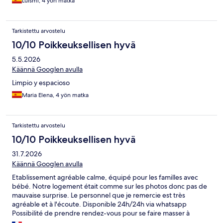
Luismi, 4 yön matka
Tarkistettu arvostelu
10/10 Poikkeuksellisen hyvä
5.5.2026
Käännä Googlen avulla
Limpio y espacioso
Maria Elena, 4 yön matka
Tarkistettu arvostelu
10/10 Poikkeuksellisen hyvä
31.7.2026
Käännä Googlen avulla
Etablissement agréable calme, équipé pour les familles avec
bébé. Notre logement était comme sur les photos donc pas de
mauvaise surprise. Le personnel que je remercie est très
agréable et à l'écoute. Disponible 24h/24h via whatsapp
Possibilité de prendre rendez-vous pour se faire masser à
l'appartement via un intermédiaire de l'hôtel.