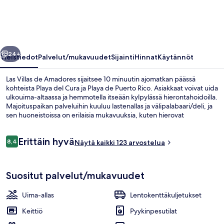
valokuvagalleria
llinen
Seuraava
24+
Yleistiedot
Palvelut/mukavuudet
Sijainti
Hinnat
Käytännöt
Las Villas de Amadores sijaitsee 10 minuutin ajomatkan päässä
kohteista Playa del Cura ja Playa de Puerto Rico. Asiakkaat voivat uida
ulkouima-altaassa ja hemmotella itseään kylpylässä hierontahoidoilla.
Majoituspaikan palveluihin kuuluu lastenallas ja välipalabaari/deli, ja
sen huoneistoissa on erilaisia mukavuuksia, kuten hierovat
suihkupäät ja memory foam -patjalliset sängyt ja untuvapeitot.
Arvostelut
Erittäin hyvä
8,4
Näytä kaikki 123 arvostelua
8,4 kautta 10.
Aamiaisateria
Suositut palvelut/mukavuudet
Uima-allas
Lentokenttäkuljetukset
Keittiö
Pyykinpesutilat