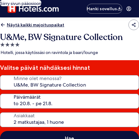
Siirry sivun pääosioon
Hanki sovellus
Näytä kaikki majoituspaikat
U&Me, BW Signature Collection
4.0
tähden
Hotelli, jossa käytössäsi on ravintola ja baari/lounge
majoituspaikka
Valitse päivät nähdäksesi hinnat
Minne olet menossa?
Päivämäärät
Asiakkaat
Hae