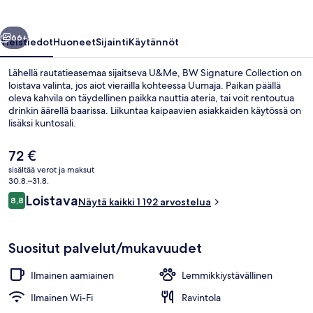
llinen
Seuraava
66+
Yleistiedot
Huoneet
Sijainti
Käytännöt
Lähellä rautatieasemaa sijaitseva U&Me, BW Signature Collection on
loistava valinta, jos aiot vierailla kohteessa Uumaja. Paikan päällä
oleva kahvila on täydellinen paikka nauttia ateria, tai voit rentoutua
drinkin äärellä baarissa. Liikuntaa kaipaavien asiakkaiden käytössä on
lisäksi kuntosali.
Nykyinen
72 €
hinta
sisältää verot ja maksut
on
30.8.–31.8.
Vastaanotto
72 €
Arvostelut
Loistava
8,8
Näytä kaikki 1 192 arvostelua
8,8 kautta 10.
Suositut palvelut/mukavuudet
Ilmainen aamiainen
Lemmikkiystävällinen
Ilmainen Wi-Fi
Ravintola