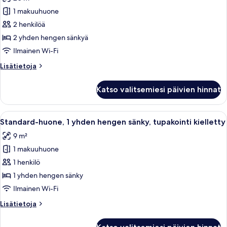
Superior-
1 makuuhuone
huone,
2 henkilöä
2
yhden
2 yhden hengen sänkyä
hengen
Ilmainen Wi-Fi
sänkyä,
Lisätietoja
Lisätietoja
tupakointi
huoneesta
kielletty
Superior-
Katso valitsemiesi päivien hinnat
huone,
kuvat
2
yhden
Avaa
Hotellihuone, jossa on sänky, yöpöytä, p
10
hengen
Standard-huone, 1 yhden hengen sänky, tupakointi kielletty
kaikki
sänkyä,
9 m²
tupakointi
huonetyypin
kielletty
1 makuuhuone
Standard-
huone,
1 henkilö
1
1 yhden hengen sänky
yhden
Ilmainen Wi-Fi
hengen
Lisätietoja
Lisätietoja
sänky,
huoneesta
tupakointi
Standard-