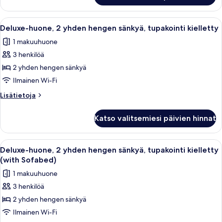
Non
1
Smoking
Queen
Avaa
Hotellihuone, jossa on sänky, työpöyt
7
kuvat
Bed,
Deluxe-huone, 2 yhden hengen sänkyä, tupakointi kielletty
kaikki
Non
1 makuuhuone
Smoking
huonetyypin
3 henkilöä
Deluxe-
huone,
2 yhden hengen sänkyä
2
Ilmainen Wi-Fi
yhden
Lisätietoja
Lisätietoja
hengen
huoneesta
sänkyä,
Deluxe-
Katso valitsemiesi päivien hinnat
huone,
tupakointi
2
kielletty
yhden
Avaa
Hotellihuone, jossa on kaksi sänkyä, su
kuvat
8
hengen
Deluxe-huone, 2 yhden hengen sänkyä, tupakointi kielletty
kaikki
sänkyä,
(with Sofabed)
tupakointi
huonetyypin
1 makuuhuone
kielletty
Deluxe-
3 henkilöä
huone,
2 yhden hengen sänkyä
2
yhden
Ilmainen Wi-Fi