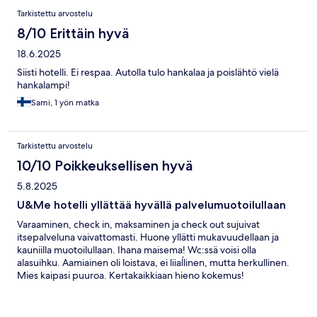
Tarkistettu arvostelu
8/10 Erittäin hyvä
18.6.2025
Siisti hotelli. Ei respaa. Autolla tulo hankalaa ja poislähtö vielä
hankalampi!
Sami, 1 yön matka
Tarkistettu arvostelu
10/10 Poikkeuksellisen hyvä
5.8.2025
U&Me hotelli yllättää hyvällä palvelumuotoilullaan
Varaaminen, check in, maksaminen ja check out sujuivat
itsepalveluna vaivattomasti. Huone yllätti mukavuudellaan ja
kauniilla muotoilullaan. Ihana maisema! Wc:ssä voisi olla
alasuihku. Aamiainen oli loistava, ei liiaĺlinen, mutta herkullinen.
Mies kaipasi puuroa. Kertakaikkiaan hieno kokemus!