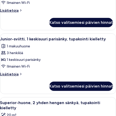
hengen
Ilmainen Wi-Fi
sänkyä,
Lisätietoja
Lisätietoja
tupakointi
huoneesta
kielletty
Standard-
Katso valitsemiesi päivien hinnat
huone,
kuvat
2
yhden
Avaa
Moderni hotellihuone, jossa on suuri 
13
hengen
Junior-sviitti, 1 keskisuuri parisänky, tupakointi kielletty
kaikki
sänkyä,
1 makuuhuone
tupakointi
huonetyypin
kielletty
3 henkilöä
Junior-
sviitti,
1 keskisuuri parisänky
1
Ilmainen Wi-Fi
keskisuuri
Lisätietoja
Lisätietoja
parisänky,
huoneesta
tupakointi
Junior-
Katso valitsemiesi päivien hinnat
sviitti,
kielletty
1
kuvat
keskisuuri
Avaa
Näkymä ikkunasta, josta avautuu järvi, 
10
parisänky,
Superior-huone, 2 yhden hengen sänkyä, tupakointi
kaikki
tupakointi
kielletty
kielletty
huonetyypin
20 m²