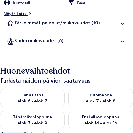
Kuntosali
Baari
Näytä kaikki
Tärkeimmät palvelut/mukavuudet
(10)
Kodin mukavuudet
(6)
Huonevaihtoehdot
Tarkista näiden päivien saatavuus
Tarkista tämän illan saatavuus elok. 6 - elok. 7
Tarkista huomisen saatavuus el
Tänä iltana
Huomenna
elok. 6 - elok. 7
elok. 7 - elok. 8
Tarkista tämän viikonlopun saatavuus elok. 7 - elok. 9
Tarkista ensi viikonlopun saatav
Tänä viikonloppuna
Ensi viikonloppuna
elok. 7 - elok. 9
elok. 14 - elok. 16