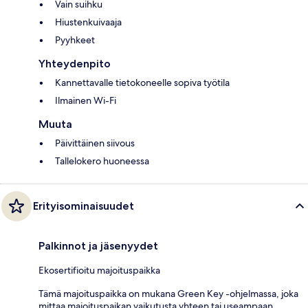
Vain suihku
Hiustenkuivaaja
Pyyhkeet
Yhteydenpito
Kannettavalle tietokoneelle sopiva työtila
Ilmainen Wi-Fi
Muuta
Päivittäinen siivous
Tallelokero huoneessa
Erityisominaisuudet
Palkinnot ja jäsenyydet
Ekosertifioitu majoituspaikka
Tämä majoituspaikka on mukana Green Key -ohjelmassa, joka
mittaa majoituspaikan vaikutusta yhteen tai useampaan