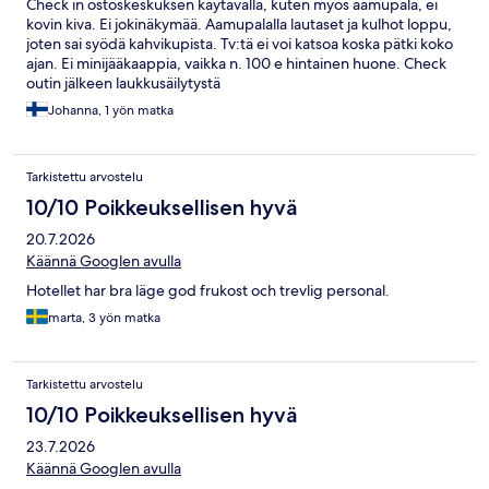
Check in ostoskeskuksen käytävällä, kuten myös aamupala, ei
kovin kiva. Ei jokinäkymää. Aamupalalla lautaset ja kulhot loppu,
joten sai syödä kahvikupista. Tv:tä ei voi katsoa koska pätki koko
ajan. Ei minijääkaappia, vaikka n. 100 e hintainen huone. Check
outin jälkeen laukkusäilytystä
Johanna, 1 yön matka
Tarkistettu arvostelu
10/10 Poikkeuksellisen hyvä
20.7.2026
Käännä Googlen avulla
Hotellet har bra läge god frukost och trevlig personal.
marta, 3 yön matka
Tarkistettu arvostelu
10/10 Poikkeuksellisen hyvä
23.7.2026
Käännä Googlen avulla