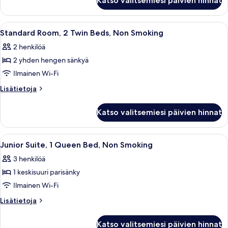
Katso valitsemiesi päivien hinnat
huone,
kielletty
1
kuvat
yhden
Avaa
Moderni hotellihuone, jossa on puinen k
6
hengen
Standard Room, 2 Twin Beds, Non Smoking
kaikki
sänky,
2 henkilöä
tupakointi
huonetyypin
kielletty
2 yhden hengen sänkyä
Standard
Room,
Ilmainen Wi-Fi
2
Lisätietoja
Lisätietoja
Twin
huoneesta
Standard
Beds,
Katso valitsemiesi päivien hinnat
Room,
Non
2
Smoking
Twin
Avaa
Moderni hotellihuone, jossa on suuri s
5
kuvat
Beds,
Junior Suite, 1 Queen Bed, Non Smoking
kaikki
Non
3 henkilöä
Smoking
huonetyypin
1 keskisuuri parisänky
Junior
Suite,
Ilmainen Wi-Fi
1
Lisätietoja
Lisätietoja
Queen
huoneesta
Junior
Bed,
Katso valitsemiesi päivien hinnat
Suite,