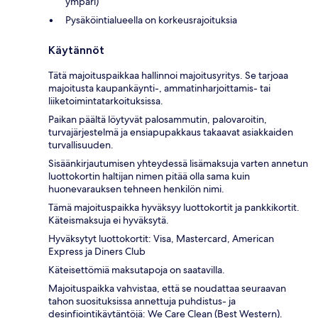
ympäri)
Pysäköintialueella on korkeusrajoituksia
Käytännöt
Tätä majoituspaikkaa hallinnoi majoitusyritys. Se tarjoaa
majoitusta kaupankäynti-, ammatinharjoittamis- tai
liiketoimintatarkoituksissa.
Paikan päältä löytyvät palosammutin, palovaroitin,
turvajärjestelmä ja ensiapupakkaus takaavat asiakkaiden
turvallisuuden.
Sisäänkirjautumisen yhteydessä lisämaksuja varten annetun
luottokortin haltijan nimen pitää olla sama kuin
huonevarauksen tehneen henkilön nimi.
Tämä majoituspaikka hyväksyy luottokortit ja pankkikortit.
Käteismaksuja ei hyväksytä.
Hyväksytyt luottokortit: Visa, Mastercard, American
Express ja Diners Club
Käteisettömiä maksutapoja on saatavilla.
Majoituspaikka vahvistaa, että se noudattaa seuraavan
tahon suosituksissa annettuja puhdistus- ja
desinfiointikäytäntöjä: We Care Clean (Best Western).