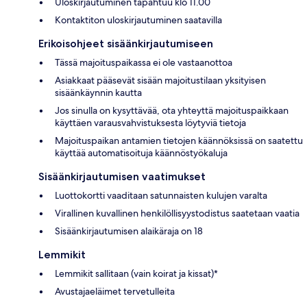
Uloskirjautuminen tapahtuu klo 11.00
Kontaktiton uloskirjautuminen saatavilla
Erikoisohjeet sisäänkirjautumiseen
Tässä majoituspaikassa ei ole vastaanottoa
Asiakkaat pääsevät sisään majoitustilaan yksityisen
sisäänkäynnin kautta
Jos sinulla on kysyttävää, ota yhteyttä majoituspaikkaan
käyttäen varausvahvistuksesta löytyviä tietoja
Majoituspaikan antamien tietojen käännöksissä on saatettu
käyttää automatisoituja käännöstyökaluja
Sisäänkirjautumisen vaatimukset
Luottokortti vaaditaan satunnaisten kulujen varalta
Virallinen kuvallinen henkilöllisyystodistus saatetaan vaatia
Sisäänkirjautumisen alaikäraja on 18
Lemmikit
Lemmikit sallitaan (vain koirat ja kissat)*
Avustajaeläimet tervetulleita