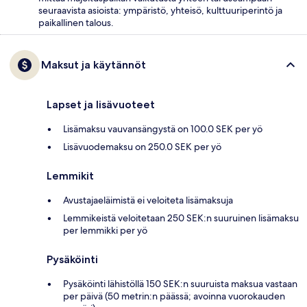
seuraavista asioista: ympäristö, yhteisö, kulttuuriperintö ja
paikallinen talous.
Maksut ja käytännöt
Lapset ja lisävuoteet
Lisämaksu vauvansängystä on 100.0 SEK per yö
Lisävuodemaksu on 250.0 SEK per yö
Lemmikit
Avustajaeläimistä ei veloiteta lisämaksuja
Lemmikeistä veloitetaan 250 SEK:n suuruinen lisämaksu
per lemmikki per yö
Pysäköinti
Pysäköinti lähistöllä 150 SEK:n suuruista maksua vastaan
per päivä (50 metrin:n päässä; avoinna vuorokauden