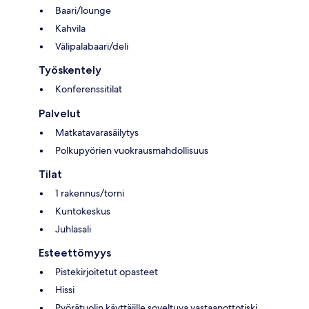
Baari/lounge
Kahvila
Välipalabaari/deli
Työskentely
Konferenssitilat
Palvelut
Matkatavarasäilytys
Polkupyörien vuokrausmahdollisuus
Tilat
1 rakennus/torni
Kuntokeskus
Juhlasali
Esteettömyys
Pistekirjoitetut opasteet
Hissi
Pyörätuolin käyttäjille soveltuva vastaanottotiski