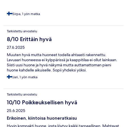
Sirpa, 1 yön matka
Tarkistettu arvostelu
8/10 Erittäin hyvä
27.6.2025
Muuten hyvä mutta huoneet todella ahtaasti rakennettu.
Lavuaari huoneessa ei kylppärissä ja kaappitilaa ei ollut lainkaan.
Siisti uusi huone ja hyvä näkymä mutta auttamattoman pieni
huone kahdelle aikuiselle. Sopii yhdeksi yöksi.
Jari, 1 yön matka
Tarkistettu arvostelu
10/10 Poikkeuksellisen hyvä
25.6.2025
Erikoinen, kiintoisa huoneratkaisu
Hyvin kompakti huone, josta löytyy kaikki tarpeellinen. Mahtavat