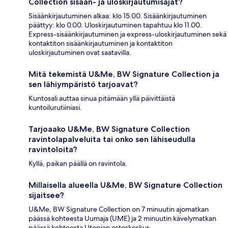
Collection sisään- ja uloskirjautumisajat?
Sisäänkirjautuminen alkaa: klo 15.00. Sisäänkirjautuminen
päättyy: klo 0.00. Uloskirjautuminen tapahtuu klo 11.00.
Express-sisäänkirjautuminen ja express-uloskirjautuminen sekä
kontaktiton sisäänkirjautuminen ja kontaktiton
uloskirjautuminen ovat saatavilla.
Mitä tekemistä U&Me, BW Signature Collection ja
sen lähiympäristö tarjoavat?
Kuntosali auttaa sinua pitämään yllä päivittäistä
kuntoilurutiiniasi.
Tarjoaako U&Me, BW Signature Collection
ravintolapalveluita tai onko sen lähiseudulla
ravintoloita?
Kyllä, paikan päällä on ravintola.
Millaisella alueella U&Me, BW Signature Collection
sijaitsee?
U&Me, BW Signature Collection on 7 minuutin ajomatkan
päässä kohteesta Uumaja (UME) ja 2 minuutin kävelymatkan
päässä kohteesta Utopian ostoskeskus.