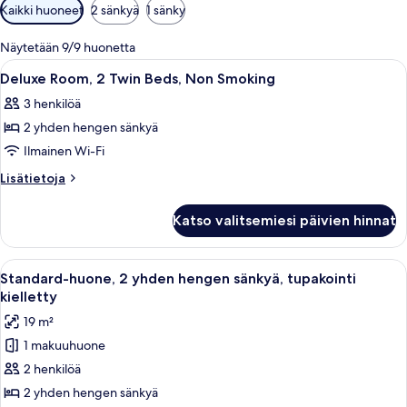
Huoneille
Kaikki huoneet
2 sänkyä
1 sänky
saatavilla
olevia
Näytetään 9/9 huonetta
suodattimia
Avaa
Tallelokero huoneessa, kannettavalle t
10
Deluxe Room, 2 Twin Beds, Non Smoking
kaikki
3 henkilöä
huonetyypin
2 yhden hengen sänkyä
Deluxe
Room,
Ilmainen Wi-Fi
2
Lisätietoja
Lisätietoja
Twin
huoneesta
Deluxe
Beds,
Katso valitsemiesi päivien hinnat
Room,
Non
2
Smoking
Twin
Avaa
Hotellihuone, jossa on työpöytä, tuoli,
10
kuvat
Beds,
Standard-huone, 2 yhden hengen sänkyä, tupakointi
kaikki
Non
kielletty
Smoking
huonetyypin
19 m²
Standard-
1 makuuhuone
huone,
2 henkilöä
2
yhden
2 yhden hengen sänkyä