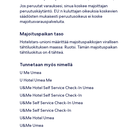
Jos peruutat varauksesi, sinua koskee majoittajan
peruutuskäytäntö. EU:n kuluttajan oikeuksia koskevien
säädösten mukaisesti peruutusoikeus ei koske
majoitusvarauspalveluita.
Majoituspaikan taso
Hotelstars-unioni määrittää majoituspaikkojen virallisen
tähtiluokituksen maassa: Ruotsi. Tämän majoituspaikan
tähtiluokitus on 4 tähteä.
Tunnetaan myös nimellä
U Me Umea
U Hotel Umea Me
U&Me Hotel Self Service Check-In Umea
U&Me Hotel Self Service Check-In
U&Me Self Service Check-In Umea
U&Me Self Service Check-In
U&Me Hotel Umea
U&Me Umea