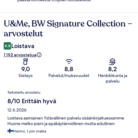
U&Me, BW Signature Collection –
Arvostelut
arvostelut
Loistava
8,8
1 192 arvostelua
9,0
8,8
8,2
Siisteys
Palvelut/mukavuudet
Henkilökunta ja
palvelu
Arvostelut
Tarkistettu arvostelu
8/10 Erittäin hyvä
12.6.2026
Loistava aamiainen Ystävällinen palvelu sisäänkirjaituessamme
Huone melko pieni ja epäkäytännöllinen mutta edullinen
Heimo, 1 yön matka