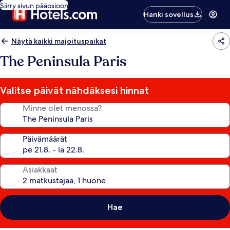
Siirry sivun pääosioon
Hanki sovellus
Näytä kaikki majoituspaikat
The Peninsula Paris
Valitse päivät nähdäksesi hinnat
Minne olet menossa?
Päivämäärät
Asiakkaat
Hae