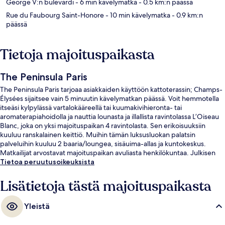
George V:n bulevardi
- 6 min kävelymatka
- 0.5 km:n päässä
Rue du Faubourg Saint-Honore
- 10 min kävelymatka
- 0.9 km:n
päässä
Tietoja majoituspaikasta
The Peninsula Paris
The Peninsula Paris tarjoaa asiakkaiden käyttöön kattoterassin; Champs-
Élysées sijaitsee vain 5 minuutin kävelymatkan päässä. Voit hemmotella
itseäsi kylpylässä vartalokääreellä tai kuumakivihieronta- tai
aromaterapiahoidolla ja nauttia lounasta ja illallista ravintolassa L’Oiseau
Blanc, joka on yksi majoituspaikan 4 ravintolasta. Sen erikoisuuksiin
kuuluu ranskalainen keittiö. Muihin tämän luksusluokan palatsin
palveluihin kuuluu 2 baaria/loungea, sisäuima-allas ja kuntokeskus.
Matkailijat arvostavat majoituspaikan avuliasta henkilökuntaa. Julkisen
liikenteen yhteydet sijaitsevat vain lyhyen kävelymatkan päässä:
Tietoa peruutusoikeuksista
Kleberin asema sijaitsee vain muutaman askeleen päässä ja Boissièren
asema 7 minuutin kävelymatkan päässä.
Lisätietoja tästä majoituspaikasta
Yleistä