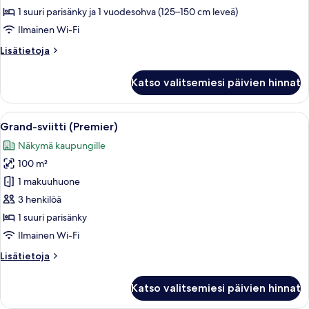
kuvat
1 suuri parisänky ja 1 vuodesohva (125–150 cm leveä)
Ilmainen Wi-Fi
Lisätietoja
Lisätietoja
huoneesta
Deluxe-
Katso valitsemiesi päivien hinnat
sviitti
Avaa
Hotellihuone, jossa on suuri sänky, pe
9
Grand-sviitti (Premier)
kaikki
Näkymä kaupungille
huonetyypin
100 m²
Grand-
sviitti
1 makuuhuone
(Premier)
3 henkilöä
kuvat
1 suuri parisänky
Ilmainen Wi-Fi
Lisätietoja
Lisätietoja
huoneesta
Grand-
Katso valitsemiesi päivien hinnat
sviitti
(Premier)