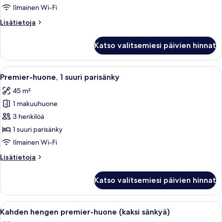
huone
Ilmainen Wi-Fi
(kaksi
Lisätietoja
Lisätietoja
sänkyä)
huoneesta
kuvat
Kahden
Katso valitsemiesi päivien hinnat
hengen
deluxe-
huone
Avaa
Hotellihuone, jossa on suuri sänky, t
5
(kaksi
Premier-huone, 1 suuri parisänky
kaikki
sänkyä)
45 m²
huonetyypin
1 makuuhuone
Premier-
huone,
3 henkilöä
1
1 suuri parisänky
suuri
Ilmainen Wi-Fi
parisänky
Lisätietoja
Lisätietoja
kuvat
huoneesta
Premier-
Katso valitsemiesi päivien hinnat
huone,
1
suuri
Avaa
Hotellihuone, jossa on kaksi sänkyä, 
6
parisänky
Kahden hengen premier-huone (kaksi sänkyä)
kaikki