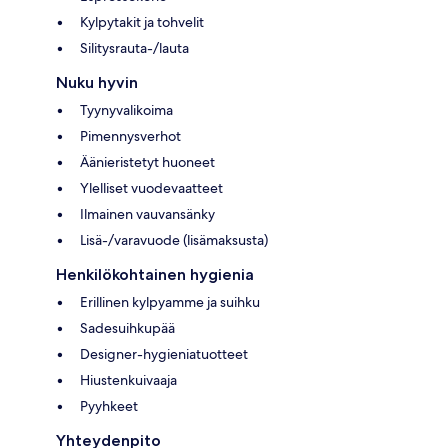
Kylpytakit ja tohvelit
Silitysrauta-/lauta
Nuku hyvin
Tyynyvalikoima
Pimennysverhot
Äänieristetyt huoneet
Ylelliset vuodevaatteet
Ilmainen vauvansänky
Lisä-/varavuode (lisämaksusta)
Henkilökohtainen hygienia
Erillinen kylpyamme ja suihku
Sadesuihkupää
Designer-hygieniatuotteet
Hiustenkuivaaja
Pyyhkeet
Yhteydenpito