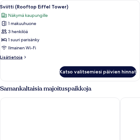
Avaa
Kattoterassi, jossa on ruokailuun kat
7
Sviitti (Rooftop Eiffel Tower)
kaikki
Näkymä kaupungille
huonetyypin
1 makuuhuone
Sviitti
(Rooftop
3 henkilöä
Eiffel
1 suuri parisänky
Tower)
Ilmainen Wi-Fi
kuvat
Lisätietoja
Lisätietoja
huoneesta
Sviitti
Katso valitsemiesi päivien hinnat
(Rooftop
Eiffel
Tower)
Samankaltaisia majoituspaikkoja
Shangri-La Paris
Four Sea