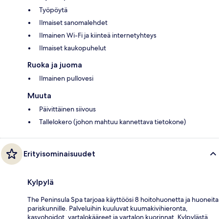
Työpöytä
Ilmaiset sanomalehdet
Ilmainen Wi-Fi ja kiinteä internetyhteys
Ilmaiset kaukopuhelut
Ruoka ja juoma
Ilmainen pullovesi
Muuta
Päivittäinen siivous
Tallelokero (johon mahtuu kannettava tietokone)
Erityisominaisuudet
Kylpylä
The Peninsula Spa tarjoaa käyttöösi 8 hoitohuonetta ja huoneita
pariskunnille. Palveluihin kuuluvat kuumakivihieronta,
kasvohoidot, vartalokääreet ja vartalon kuorinnat. Kylpylästä