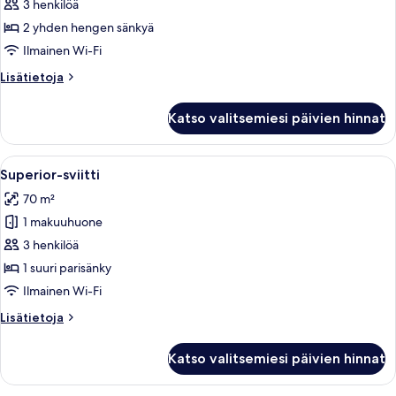
2
3 henkilöä
yhden
2 yhden hengen sänkyä
hengen
Ilmainen Wi-Fi
sänkyä
Lisätietoja
Lisätietoja
kuvat
huoneesta
Junior-
Katso valitsemiesi päivien hinnat
sviitti,
2
yhden
Avaa
Moderni hotellihuone, jossa on sohva, 
5
hengen
Superior-sviitti
kaikki
sänkyä
70 m²
huonetyypin
1 makuuhuone
Superior-
sviitti
3 henkilöä
kuvat
1 suuri parisänky
Ilmainen Wi-Fi
Lisätietoja
Lisätietoja
huoneesta
Superior-
Katso valitsemiesi päivien hinnat
sviitti