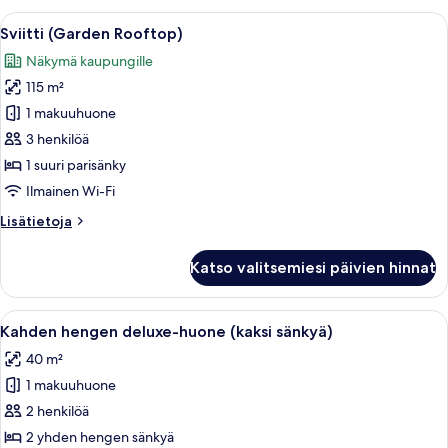
Avaa
Kattoterassi, jossa on rottinkihuoneka
8
Sviitti (Garden Rooftop)
kaikki
Näkymä kaupungille
huonetyypin
115 m²
Sviitti
(Garden
1 makuuhuone
Rooftop)
3 henkilöä
kuvat
1 suuri parisänky
Ilmainen Wi-Fi
Lisätietoja
Lisätietoja
huoneesta
Sviitti
Katso valitsemiesi päivien hinnat
(Garden
Rooftop)
Avaa
Hotellihuone, jossa on kaksi sänkyä, 
6
Kahden hengen deluxe-huone (kaksi sänkyä)
kaikki
40 m²
huonetyypin
1 makuuhuone
Kahden
hengen
2 henkilöä
deluxe-
2 yhden hengen sänkyä