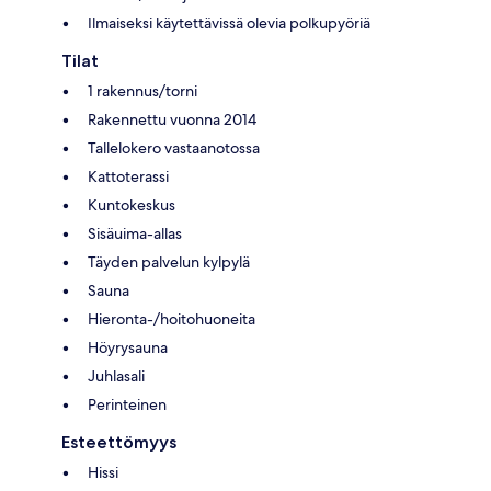
Ilmaiseksi käytettävissä olevia polkupyöriä
Tilat
1 rakennus/torni
Rakennettu vuonna 2014
Tallelokero vastaanotossa
Kattoterassi
Kuntokeskus
Sisäuima-allas
Täyden palvelun kylpylä
Sauna
Hieronta-/hoitohuoneita
Höyrysauna
Juhlasali
Perinteinen
Esteettömyys
Hissi