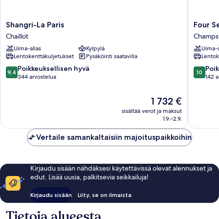
Shangri-
Four
Shangri-La Paris
Four S
La
Seasons
Chaillot
Champs-
Paris
Hotel
Uima-allas
Kylpylä
Uima-a
Chaillot
George
Lentokenttäkuljetukset
Pysäköinti saatavilla
Lentok
V
Champs
9.4
10.0
Poikkeuksellisen hyvä
Poik
9,4
10
Élysées
kautta
kautta
344 arvostelua
142 a
10,
10,
Poikkeuksellisen
Poikkeuk
Hinta
1 732 €
hyvä,
hyvä,
on
sisältää verot ja maksut
344
142
1 732 €
1.9.–2.9.
arvostelua
arvostel
Vertaile samankaltaisiin majoituspaikkoihin
Kirjaudu sisään nähdäksesi käytettävissä olevat alennukset ja
edut. Lisää uusia, palkitsevia seikkailuja!
Kirjaudu sisään
Liity, se on ilmaista
Tietoja alueesta