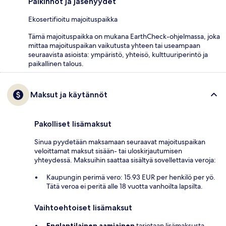
Palkinnot ja jäsenyydet
Ekosertifioitu majoituspaikka
Tämä majoituspaikka on mukana EarthCheck-ohjelmassa, joka
mittaa majoituspaikan vaikutusta yhteen tai useampaan
seuraavista asioista: ympäristö, yhteisö, kulttuuriperintö ja
paikallinen talous.
Maksut ja käytännöt
Pakolliset lisämaksut
Sinua pyydetään maksamaan seuraavat majoituspaikan
veloittamat maksut sisään- tai uloskirjautumisen
yhteydessä. Maksuihin saattaa sisältyä sovellettavia veroja:
Kaupungin perimä vero: 15.93 EUR per henkilö per yö.
Tätä veroa ei peritä alle 18 vuotta vanhoilta lapsilta.
Vaihtoehtoiset lisämaksut
Englantilainen aamiainen
tarjotaan lisämaksusta,