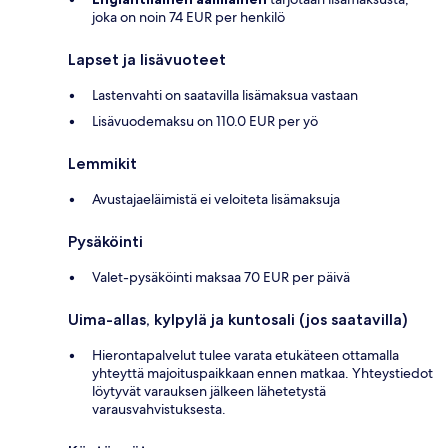
joka on noin 74 EUR per henkilö
Lapset ja lisävuoteet
Lastenvahti on saatavilla lisämaksua vastaan
Lisävuodemaksu on 110.0 EUR per yö
Lemmikit
Avustajaeläimistä ei veloiteta lisämaksuja
Pysäköinti
Valet-pysäköinti maksaa 70 EUR per päivä
Uima-allas, kylpylä ja kuntosali (jos saatavilla)
Hierontapalvelut tulee varata etukäteen ottamalla
yhteyttä majoituspaikkaan ennen matkaa. Yhteystiedot
löytyvät varauksen jälkeen lähetetystä
varausvahvistuksesta.