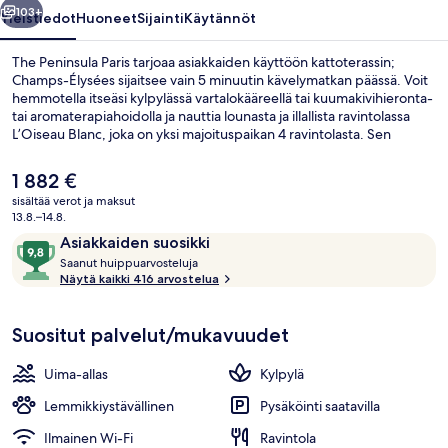
103+
Yleistiedot
Huoneet
Sijainti
Käytännöt
The Peninsula Paris tarjoaa asiakkaiden käyttöön kattoterassin;
Champs-Élysées sijaitsee vain 5 minuutin kävelymatkan päässä. Voit
hemmotella itseäsi kylpylässä vartalokääreellä tai kuumakivihieronta-
tai aromaterapiahoidolla ja nauttia lounasta ja illallista ravintolassa
L’Oiseau Blanc, joka on yksi majoituspaikan 4 ravintolasta. Sen
erikoisuuksiin kuuluu ranskalainen keittiö. Muihin tämän luksusluokan
palatsin palveluihin kuuluu 2 baaria/loungea, sisäuima-allas ja
Nykyinen
1 882 €
kuntokeskus. Matkailijat arvostavat majoituspaikan avuliasta
hinta
sisältää verot ja maksut
henkilökuntaa. Julkisen liikenteen yhteydet sijaitsevat vain lyhyen
on
13.8.–14.8.
kävelymatkan päässä: Kleberin asema sijaitsee vain muutaman
4 ravintolaa, joissa tarjoillaan aamiaine
1 882 €
Arvostelut
9,8
askeleen päässä ja Boissièren asema 7 minuutin kävelymatkan
Asiakkaiden suosikki
päässä.
S
kautta
Saanut huippuarvosteluja
a
Näytä kaikki 416 arvostelua
10,
a
Asiakkaiden
n
suosikki
Suositut palvelut/mukavuudet
u
t
Uima-allas
Kylpylä
h
u
Lemmikkiystävällinen
Pysäköinti saatavilla
i
Ilmainen Wi-Fi
Ravintola
p