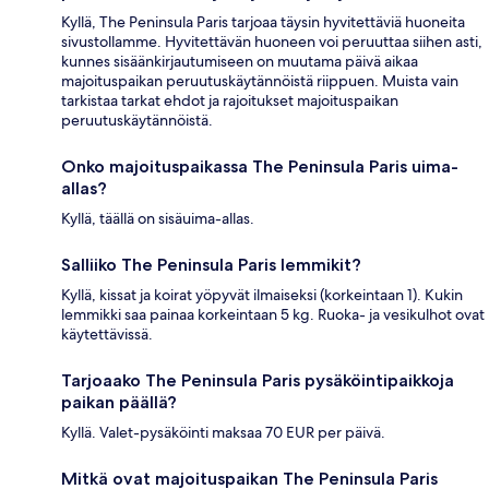
Kyllä, The Peninsula Paris tarjoaa täysin hyvitettäviä huoneita
sivustollamme. Hyvitettävän huoneen voi peruuttaa siihen asti,
kunnes sisäänkirjautumiseen on muutama päivä aikaa
majoituspaikan peruutuskäytännöistä riippuen. Muista vain
tarkistaa tarkat ehdot ja rajoitukset majoituspaikan
peruutuskäytännöistä.
Onko majoituspaikassa The Peninsula Paris uima-
allas?
Kyllä, täällä on sisäuima-allas.
Salliiko The Peninsula Paris lemmikit?
Kyllä, kissat ja koirat yöpyvät ilmaiseksi (korkeintaan 1). Kukin
lemmikki saa painaa korkeintaan 5 kg. Ruoka- ja vesikulhot ovat
käytettävissä.
Tarjoaako The Peninsula Paris pysäköintipaikkoja
paikan päällä?
Kyllä. Valet-pysäköinti maksaa 70 EUR per päivä.
Mitkä ovat majoituspaikan The Peninsula Paris