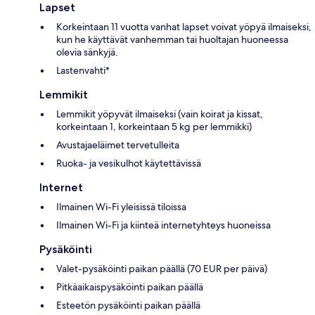
Lapset
Korkeintaan 11 vuotta vanhat lapset voivat yöpyä ilmaiseksi,
kun he käyttävät vanhemman tai huoltajan huoneessa
olevia sänkyjä.
Lastenvahti*
Lemmikit
Lemmikit yöpyvät ilmaiseksi (vain koirat ja kissat,
korkeintaan 1, korkeintaan 5 kg per lemmikki)
Avustajaeläimet tervetulleita
Ruoka- ja vesikulhot käytettävissä
Internet
Ilmainen Wi-Fi yleisissä tiloissa
Ilmainen Wi-Fi ja kiinteä internetyhteys huoneissa
Pysäköinti
Valet-pysäköinti paikan päällä (70 EUR per päivä)
Pitkäaikaispysäköinti paikan päällä
Esteetön pysäköinti paikan päällä