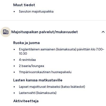
Muut tiedot
Savuton majoituspaikka
Majoituspaikan palvelut/mukavuudet
Ruoka ja juoma
Englantilainen aamiainen (lisämaksusta) päivittäin klo 7.00–
10.30
4 ravintolaa
2 baaria/loungea
Ympärivuorokautinen huonepalvelu
Lasten kanssa matkustaville
Lapset majoittuvat ilmaiseksi (katso lisätiedot)
Lastenvahti (lisämaksusta)
Aktiviteetteja