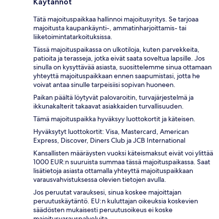
Käytännöt
Tätä majoituspaikkaa hallinnoi majoitusyritys. Se tarjoaa
majoitusta kaupankäynti-, ammatinharjoittamis- tai
liiketoimintatarkoituksissa.
Tässä majoituspaikassa on ulkotiloja, kuten parvekkeita,
patioita ja terasseja, jotka eivät saata soveltua lapsille. Jos
sinulla on kysyttävää asiasta, suosittelemme sinua ottamaan
yhteyttä majoituspaikkaan ennen saapumistasi, jotta he
voivat antaa sinulle tarpeisiisi sopivan huoneen.
Paikan päältä löytyvät palovaroitin, turvajärjestelmä ja
ikkunakalterit takaavat asiakkaiden turvallisuuden.
Tämä majoituspaikka hyväksyy luottokortit ja käteisen.
Hyväksytyt luottokortit: Visa, Mastercard, American
Express, Discover, Diners Club ja JCB International
Kansallisten määräysten vuoksi käteismaksut eivät voi ylittää
1000 EUR:n suuruista summaa tässä majoituspaikassa. Saat
lisätietoja asiasta ottamalla yhteyttä majoituspaikkaan
varausvahvistuksessa olevien tietojen avulla.
Jos peruutat varauksesi, sinua koskee majoittajan
peruutuskäytäntö. EU:n kuluttajan oikeuksia koskevien
säädösten mukaisesti peruutusoikeus ei koske
majoitusvarauspalveluita.