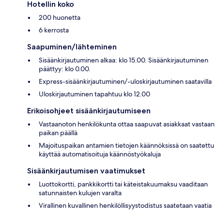
Hotellin koko
200 huonetta
6 kerrosta
Saapuminen/lähteminen
Sisäänkirjautuminen alkaa: klo 15.00. Sisäänkirjautuminen
päättyy: klo 0.00.
Express-sisäänkirjautuminen/-uloskirjautuminen saatavilla
Uloskirjautuminen tapahtuu klo 12.00
Erikoisohjeet sisäänkirjautumiseen
Vastaanoton henkilökunta ottaa saapuvat asiakkaat vastaan
paikan päällä
Majoituspaikan antamien tietojen käännöksissä on saatettu
käyttää automatisoituja käännöstyökaluja
Sisäänkirjautumisen vaatimukset
Luottokortti, pankkikortti tai käteistakuumaksu vaaditaan
satunnaisten kulujen varalta
Virallinen kuvallinen henkilöllisyystodistus saatetaan vaatia