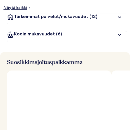
p
Näytä kaikki
u
a
Tärkeimmät palvelut/mukavuudet
(12)
r
v
o
Kodin mukavuudet
(6)
s
t
e
l
u
j
Suosikkimajoituspaikkamme
a