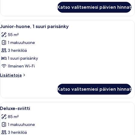
Deluxe-
Katso valitsemiesi päivien hinnat
huone,
1
suuri
Avaa
Hotellihuone, jossa on suuri sänky, ty
6
parisänky
Junior-huone, 1 suuri parisänky
kaikki
55 m²
huonetyypin
1 makuuhuone
Junior-
huone,
3 henkilöä
1
1 suuri parisänky
suuri
Ilmainen Wi-Fi
parisänky
Lisätietoja
Lisätietoja
kuvat
huoneesta
Junior-
Katso valitsemiesi päivien hinnat
huone,
1
suuri
Avaa
Moderni hotellihuone, jossa on sohva,
5
parisänky
Deluxe-sviitti
kaikki
85 m²
huonetyypin
1 makuuhuone
Deluxe-
sviitti
3 henkilöä