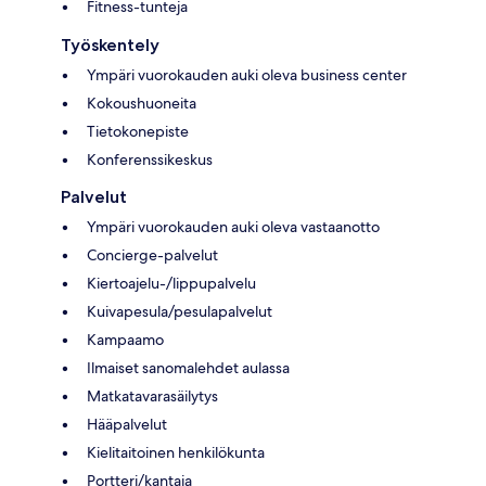
Fitness-tunteja
Työskentely
Ympäri vuorokauden auki oleva business center
Kokoushuoneita
Tietokonepiste
Konferenssikeskus
Palvelut
Ympäri vuorokauden auki oleva vastaanotto
Concierge-palvelut
Kiertoajelu-/lippupalvelu
Kuivapesula/pesulapalvelut
Kampaamo
Ilmaiset sanomalehdet aulassa
Matkatavarasäilytys
Hääpalvelut
Kielitaitoinen henkilökunta
Portteri/kantaja