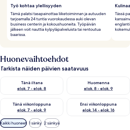
Työ kohtaa ylellisyyden
Kulinaa
Tämä palatsi tasapainottaa liiketoiminnan ja autuuden
Tässä pa
tarjoamalla 24 tuntia vuorokaudessa auki olevan
kansainvä
business centerin ja kokoushuoneita. Työpäivän
englanti
jälkeen voit nauttia kylpyläpalveluista tai rentoutua
kokemuk
baarissa.
Huonevaihtoehdot
Tarkista näiden päivien saatavuus
Tarkista tämän illan saatavuus elok. 7 - elok. 8
Tarkista huomisen saatavuus el
Tänä iltana
Huomenna
elok. 7 - elok. 8
elok. 8 - elok. 9
Tarkista tämän viikonlopun saatavuus elok. 7 - elok. 9
Tarkista ensi viikonlopun saatav
Tänä viikonloppuna
Ensi viikonloppuna
elok. 7 - elok. 9
elok. 14 - elok. 16
Huoneille
Kaikki huoneet
1 sänky
2 sänkyä
saatavilla