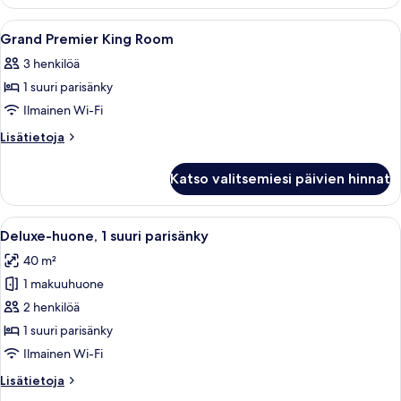
Twin
Room
Avaa
Hotellihuone, jossa on sänky, työpöyt
4
Grand Premier King Room
kaikki
3 henkilöä
huonetyypin
1 suuri parisänky
Grand
Premier
Ilmainen Wi-Fi
King
Lisätietoja
Lisätietoja
Room
huoneesta
Grand
kuvat
Katso valitsemiesi päivien hinnat
Premier
King
Room
Avaa
Hotellihuone, jossa on suuri sänky, t
6
Deluxe-huone, 1 suuri parisänky
kaikki
40 m²
huonetyypin
1 makuuhuone
Deluxe-
huone,
2 henkilöä
1
1 suuri parisänky
suuri
Ilmainen Wi-Fi
parisänky
Lisätietoja
Lisätietoja
kuvat
huoneesta