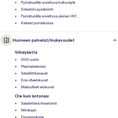
Pyörätuolille soveltuva kulkuväylä
Esteetön pysäköinti
Pyörätuolille soveltuva yleinen WC
Kaiteet portaikoissa
Huoneen palvelut/mukavuudet
Viihdykettä
DVD-soitin
Plasmatelevisio
Satelliittikanavat
Ensi-iltaelokuvat
Maksulliset elokuvat
Ole kuin kotonasi
Säädettävä ilmastointi
Minibaari
Espressokone