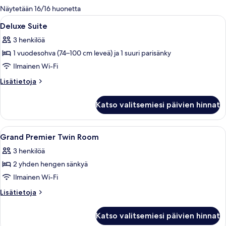
olevia
Näytetään 16/16 huonetta
suodattimia
Avaa
Egyptinpuuvillaiset lakanat, ylelliset 
5
Deluxe Suite
kaikki
3 henkilöä
huonetyypin
1 vuodesohva (74–100 cm leveä) ja 1 suuri parisänky
Deluxe
Suite
Ilmainen Wi-Fi
kuvat
Lisätietoja
Lisätietoja
huoneesta
Deluxe
Katso valitsemiesi päivien hinnat
Suite
Avaa
Hotellihuone, jossa on suuri sänky, yö
4
Grand Premier Twin Room
kaikki
3 henkilöä
huonetyypin
2 yhden hengen sänkyä
Grand
Premier
Ilmainen Wi-Fi
Twin
Lisätietoja
Lisätietoja
Room
huoneesta
Grand
kuvat
Katso valitsemiesi päivien hinnat
Premier