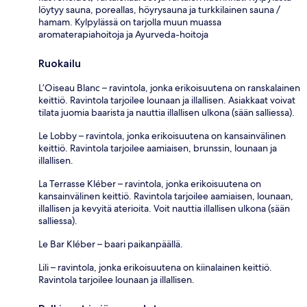
löytyy sauna, poreallas, höyrysauna ja turkkilainen sauna /
hamam. Kylpylässä on tarjolla muun muassa
aromaterapiahoitoja ja Ayurveda-hoitoja
Ruokailu
L’Oiseau Blanc – ravintola, jonka erikoisuutena on ranskalainen
keittiö. Ravintola tarjoilee lounaan ja illallisen. Asiakkaat voivat
tilata juomia baarista ja nauttia illallisen ulkona (sään salliessa).
Le Lobby – ravintola, jonka erikoisuutena on kansainvälinen
keittiö. Ravintola tarjoilee aamiaisen, brunssin, lounaan ja
illallisen.
La Terrasse Kléber – ravintola, jonka erikoisuutena on
kansainvälinen keittiö. Ravintola tarjoilee aamiaisen, lounaan,
illallisen ja kevyitä aterioita. Voit nauttia illallisen ulkona (sään
salliessa).
Le Bar Kléber – baari paikanpäällä.
Lili – ravintola, jonka erikoisuutena on kiinalainen keittiö.
Ravintola tarjoilee lounaan ja illallisen.