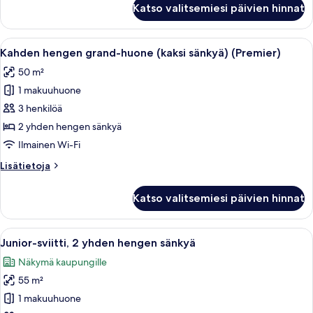
Katso valitsemiesi päivien hinnat
huone,
1
suuri
Avaa
Hotellihuone, jossa on suuri sänky, t
6
parisänky
Kahden hengen grand-huone (kaksi sänkyä) (Premier)
kaikki
(Premier)
50 m²
huonetyypin
1 makuuhuone
Kahden
hengen
3 henkilöä
grand-
2 yhden hengen sänkyä
huone
Ilmainen Wi-Fi
(kaksi
Lisätietoja
Lisätietoja
sänkyä)
huoneesta
(Premier)
Kahden
Katso valitsemiesi päivien hinnat
hengen
kuvat
grand-
huone
Avaa
Hotellihuone, jossa on suuri sänky, ty
6
(kaksi
Junior-sviitti, 2 yhden hengen sänkyä
kaikki
sänkyä)
Näkymä kaupungille
(Premier)
huonetyypin
55 m²
Junior-
sviitti,
1 makuuhuone