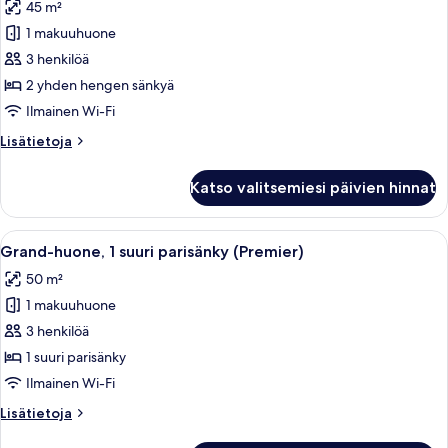
45 m²
huonetyypin
1 makuuhuone
Kahden
hengen
3 henkilöä
premier-
2 yhden hengen sänkyä
huone
Ilmainen Wi-Fi
(kaksi
Lisätietoja
Lisätietoja
sänkyä)
huoneesta
kuvat
Kahden
Katso valitsemiesi päivien hinnat
hengen
premier-
huone
Avaa
Hotellihuone, jossa on suuri sänky, t
6
(kaksi
Grand-huone, 1 suuri parisänky (Premier)
kaikki
sänkyä)
50 m²
huonetyypin
1 makuuhuone
Grand-
huone,
3 henkilöä
1
1 suuri parisänky
suuri
Ilmainen Wi-Fi
parisänky
Lisätietoja
Lisätietoja
(Premier)
huoneesta
kuvat
Grand-