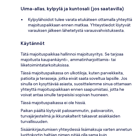
Uima-allas, kylpylä ja kuntosali (jos saatavilla)
Kylpylähoidot tulee varata etukäteen ottamalla yhteyttä
majoituspaikkaan ennen matkaa. Yhteystiedot löytyvät
varauksen jälkeen lähetetystä varausvahvistuksesta.
Käytännöt
Tätä majoituspaikkaa hallinnoi majoitusyritys. Se tarjoaa
majoitusta kaupankäynti-, ammatinharjoittamis- tai
liiketoimintatarkoituksissa.
Tässä majoituspaikassa on ulkotiloja, kuten parvekkeita,
patioita ja terasseja, jotka eivät saata soveltua lapsille. Jos
sinulla on kysyttävää asiasta, suosittelemme sinua ottamaan
yhteyttä majoituspaikkaan ennen saapumistasi, jotta he
voivat antaa sinulle tarpeisiisi sopivan huoneen.
Tässä majoituspaikassa ei ole hissiä.
Paikan päältä löytyvät palosammutin, palovaroitin,
turvajärjestelmä ja ikkunakalterit takaavat asiakkaiden
turvallisuuden.
Sisäänkirjautumisen yhteydessä lisämaksuja varten annetun
luottokortin haltijan nimen pitää olla sama kuin