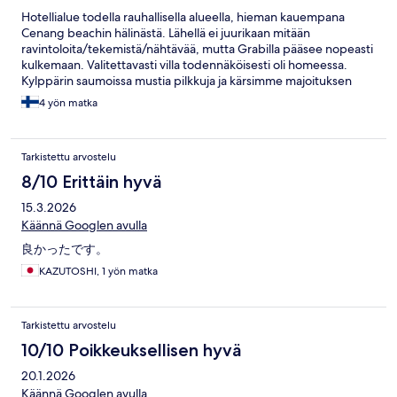
Hotellialue todella rauhallisella alueella, hieman kauempana
Cenang beachin hälinästä. Lähellä ei juurikaan mitään
ravintoloita/tekemistä/nähtävää, mutta Grabilla pääsee nopeasti
kulkemaan. Valitettavasti villa todennäköisesti oli homeessa.
Kylppärin saumoissa mustia pilkkuja ja kärsimme majoituksen
ajan iho-oireista, nenän tukkoisuudesta ja kurkkukivusta.
4 yön matka
Tarkistettu arvostelu
8/10 Erittäin hyvä
15.3.2026
Käännä Googlen avulla
良かったです。
KAZUTOSHI, 1 yön matka
Tarkistettu arvostelu
10/10 Poikkeuksellisen hyvä
20.1.2026
Käännä Googlen avulla