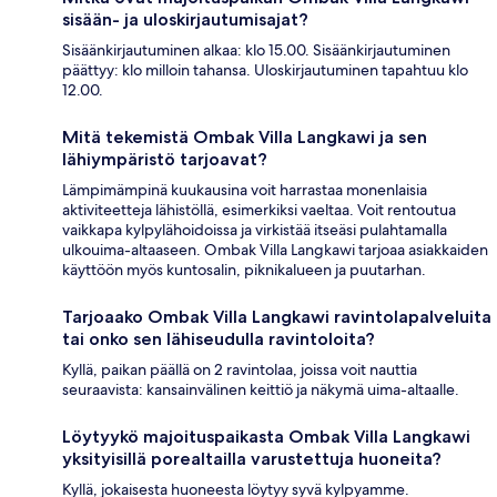
sisään- ja uloskirjautumisajat?
Sisäänkirjautuminen alkaa: klo 15.00. Sisäänkirjautuminen
päättyy: klo milloin tahansa. Uloskirjautuminen tapahtuu klo
12.00.
Mitä tekemistä Ombak Villa Langkawi ja sen
lähiympäristö tarjoavat?
Lämpimämpinä kuukausina voit harrastaa monenlaisia
aktiviteetteja lähistöllä, esimerkiksi vaeltaa. Voit rentoutua
vaikkapa kylpylähoidoissa ja virkistää itseäsi pulahtamalla
ulkouima-altaaseen. Ombak Villa Langkawi tarjoaa asiakkaiden
käyttöön myös kuntosalin, piknikalueen ja puutarhan.
Tarjoaako Ombak Villa Langkawi ravintolapalveluita
tai onko sen lähiseudulla ravintoloita?
Kyllä, paikan päällä on 2 ravintolaa, joissa voit nauttia
seuraavista: kansainvälinen keittiö ja näkymä uima-altaalle.
Löytyykö majoituspaikasta Ombak Villa Langkawi
yksityisillä porealtailla varustettuja huoneita?
Kyllä, jokaisesta huoneesta löytyy syvä kylpyamme.