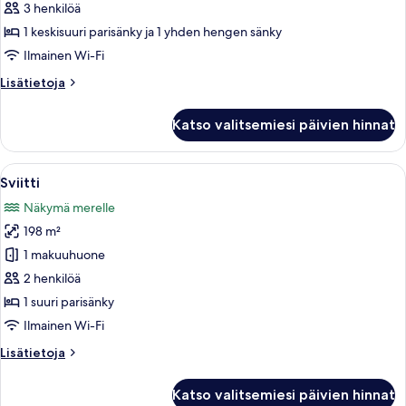
huone
3 henkilöä
(Ombak
1 keskisuuri parisänky ja 1 yhden hengen sänky
Suite)
Ilmainen Wi-Fi
kuvat
Lisätietoja
Lisätietoja
huoneesta
Kolmen
Katso valitsemiesi päivien hinnat
hengen
huone
(Ombak
Avaa
Hotellihuone, jossa on suuri sänky, yö
10
Suite)
Sviitti
kaikki
Näkymä merelle
huonetyypin
198 m²
Sviitti
kuvat
1 makuuhuone
2 henkilöä
1 suuri parisänky
Ilmainen Wi-Fi
Lisätietoja
Lisätietoja
huoneesta
Sviitti
Katso valitsemiesi päivien hinnat