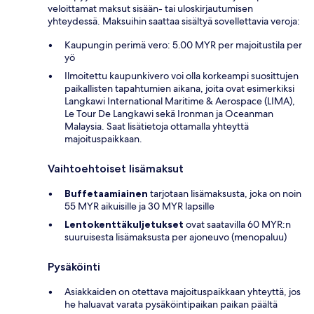
veloittamat maksut sisään- tai uloskirjautumisen
yhteydessä. Maksuihin saattaa sisältyä sovellettavia veroja:
Kaupungin perimä vero: 5.00 MYR per majoitustila per
yö
Ilmoitettu kaupunkivero voi olla korkeampi suosittujen
paikallisten tapahtumien aikana, joita ovat esimerkiksi
Langkawi International Maritime & Aerospace (LIMA),
Le Tour De Langkawi sekä Ironman ja Oceanman
Malaysia. Saat lisätietoja ottamalla yhteyttä
majoituspaikkaan.
Vaihtoehtoiset lisämaksut
Buffetaamiainen
tarjotaan lisämaksusta, joka on noin
55 MYR aikuisille ja 30 MYR lapsille
Lentokenttäkuljetukset
ovat saatavilla 60 MYR:n
suuruisesta lisämaksusta per ajoneuvo (menopaluu)
Pysäköinti
Asiakkaiden on otettava majoituspaikkaan yhteyttä, jos
he haluavat varata pysäköintipaikan paikan päältä