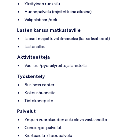
Yksityinen ruokailu
Huonepalvelu (rajoitettuina aikoina)
Välipalabaari/deli
Lasten kanssa matkustaville
Lapset majoittuvat ilmaiseksi (katso lisätiedot)
Lastenallas
Aktiviteetteja
Vaellus-/pyöräilyreittejä lähistöllä
Työskentely
Business center
Kokoushuoneita
Tietokonepiste
Palvelut
Ympäri vuorokauden auki oleva vastaanotto
Concierge-palvelut
Kiertoajelu-/lippupalvelu