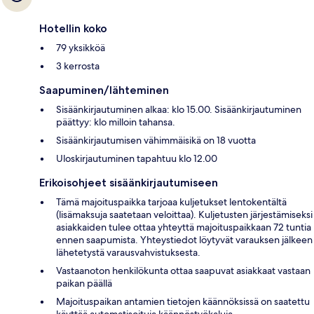
Hotellin koko
79 yksikköä
3 kerrosta
Saapuminen/lähteminen
Sisäänkirjautuminen alkaa: klo 15.00. Sisäänkirjautuminen
päättyy: klo milloin tahansa.
Sisäänkirjautumisen vähimmäisikä on 18 vuotta
Uloskirjautuminen tapahtuu klo 12.00
Erikoisohjeet sisäänkirjautumiseen
Tämä majoituspaikka tarjoaa kuljetukset lentokentältä
(lisämaksuja saatetaan veloittaa). Kuljetusten järjestämiseksi
asiakkaiden tulee ottaa yhteyttä majoituspaikkaan 72 tuntia
ennen saapumista. Yhteystiedot löytyvät varauksen jälkeen
lähetetystä varausvahvistuksesta.
Vastaanoton henkilökunta ottaa saapuvat asiakkaat vastaan
paikan päällä
Majoituspaikan antamien tietojen käännöksissä on saatettu
käyttää automatisoituja käännöstyökaluja