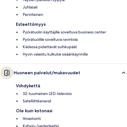
Juhlasali
Perinteinen
Esteettömyys
Pyörätuolin käyttäjille soveltuva business center
Pyörätuolille soveltuva ravintola
Kädessä pidettävät suihkupäät
Hyvin valaistu kulkutie sisäänkäynnille
Huoneen palvelut/mukavuudet
Viihdykettä
32-tuumainen LED-televisio
Satelliittikanavat
Ole kuin kotonasi
Ilmastointi
Kahvin-/vedenkeitin