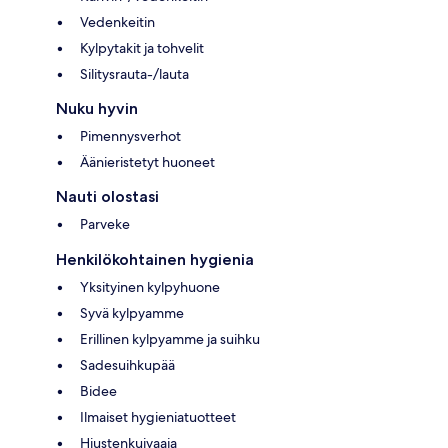
Vedenkeitin
Kylpytakit ja tohvelit
Silitysrauta-/lauta
Nuku hyvin
Pimennysverhot
Äänieristetyt huoneet
Nauti olostasi
Parveke
Henkilökohtainen hygienia
Yksityinen kylpyhuone
Syvä kylpyamme
Erillinen kylpyamme ja suihku
Sadesuihkupää
Bidee
Ilmaiset hygieniatuotteet
Hiustenkuivaaja