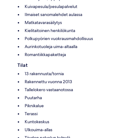
Kuivapesula/pesulapalvelut
Ilmaiset sanomalehdet aulassa
Matkatavarasäilytys
Kielitaitoinen henkilökunta
Polkupyörien vuokrausmahdollisuus
Aurinkotuoleja uima-altaalla
Romantiikkapaketteja
Tilat
13 rakennusta/tornia
Rakennettu vuonna 2013
Tallelokero vastaanotossa
Puutarha
Piknikalue
Terassi
Kuntokeskus
Ulkouima-allas
Täyden palvelun kylpylä