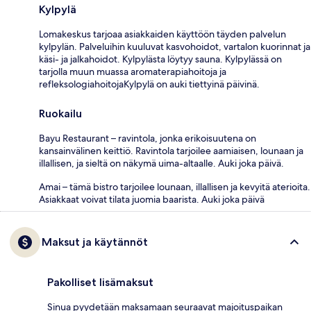
Kylpylä
Lomakeskus tarjoaa asiakkaiden käyttöön täyden palvelun
kylpylän. Palveluihin kuuluvat kasvohoidot, vartalon kuorinnat ja
käsi- ja jalkahoidot. Kylpylästa löytyy sauna. Kylpylässä on
tarjolla muun muassa aromaterapiahoitoja ja
refleksologiahoitojaKylpylä on auki tiettyinä päivinä.
Ruokailu
Bayu Restaurant – ravintola, jonka erikoisuutena on
kansainvälinen keittiö. Ravintola tarjoilee aamiaisen, lounaan ja
illallisen, ja sieltä on näkymä uima-altaalle. Auki joka päivä.
Amai – tämä bistro tarjoilee lounaan, illallisen ja kevyitä aterioita.
Asiakkaat voivat tilata juomia baarista. Auki joka päivä
Maksut ja käytännöt
Pakolliset lisämaksut
Sinua pyydetään maksamaan seuraavat majoituspaikan