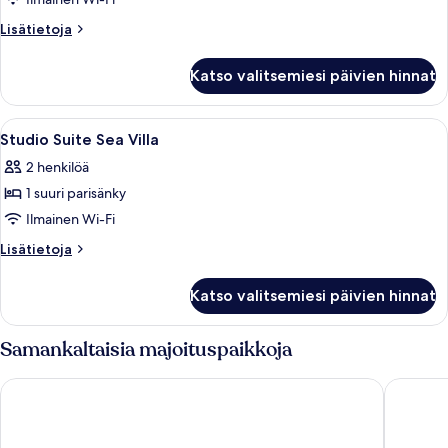
Suite
Double
Lisätietoja
Lisätietoja
or
huoneesta
Ombak
Twin
Katso valitsemiesi päivien hinnat
Suite
kuvat
Double
or
Avaa
Tallelokero huoneessa, työpöytä, pime
7
Twin
Studio Suite Sea Villa
kaikki
2 henkilöä
huonetyypin
1 suuri parisänky
Studio
Suite
Ilmainen Wi-Fi
Sea
Lisätietoja
Lisätietoja
Villa
huoneesta
Studio
kuvat
Katso valitsemiesi päivien hinnat
Suite
Sea
Villa
Samankaltaisia majoituspaikkoja
Holiday Villa Resort & Beachclub Langkawi
Aloft by