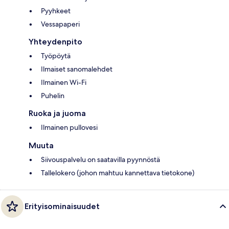
Pyyhkeet
Vessapaperi
Yhteydenpito
Työpöytä
Ilmaiset sanomalehdet
Ilmainen Wi-Fi
Puhelin
Ruoka ja juoma
Ilmainen pullovesi
Muuta
Siivouspalvelu on saatavilla pyynnöstä
Tallelokero (johon mahtuu kannettava tietokone)
Erityisominaisuudet