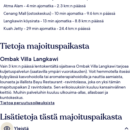
Atma Alam
- 4 min ajomatka
- 2.3 km:n päässä
Cenang Mall (ostoskeskus)
- 10 min ajomatka
- 9.6 km:n päässä
Langkawin köysirata
- 13 min ajomatka
- 8.8 km:n päässä
Kuah Jetty
- 29 min ajomatka
- 24.4 km:n päässä
Tietoja majoituspaikasta
Ombak Villa Langkawi
Vain 3 km:n päässä lentokentältä sijaitseva Ombak Villa Langkawi tarjoaa
kuljetuspalvelun (saatavilla ympäri vuorokauden). Voit hemmotella itseäsi
kylpylässä kasvohoidolla tai aromaterapiahoidolla ja nauttia aamiaista,
lounasta ja illallista Bayu Restaurant -ravintolassa, joka on yksi tämän
majoituspaikan 2 ravintolasta. Sen erikoisuuksiin kuuluu kansainvälinen
keittiö. Muihin palveluihin kuuluu ulkouima-allas, allasbaari ja
kuntokeskus.
Tietoa peruutusoikeuksista
Lisätietoja tästä majoituspaikasta
Yleistä