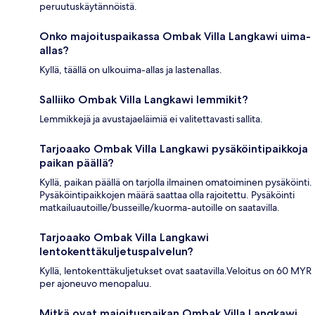
peruutuskäytännöistä.
Onko majoituspaikassa Ombak Villa Langkawi uima-
allas?
Kyllä, täällä on ulkouima-allas ja lastenallas.
Salliiko Ombak Villa Langkawi lemmikit?
Lemmikkejä ja avustajaeläimiä ei valitettavasti sallita.
Tarjoaako Ombak Villa Langkawi pysäköintipaikkoja
paikan päällä?
Kyllä, paikan päällä on tarjolla ilmainen omatoiminen pysäköinti.
Pysäköintipaikkojen määrä saattaa olla rajoitettu. Pysäköinti
matkailuautoille/busseille/kuorma-autoille on saatavilla.
Tarjoaako Ombak Villa Langkawi
lentokenttäkuljetuspalvelun?
Kyllä, lentokenttäkuljetukset ovat saatavilla.Veloitus on 60 MYR
per ajoneuvo menopaluu.
Mitkä ovat majoituspaikan Ombak Villa Langkawi