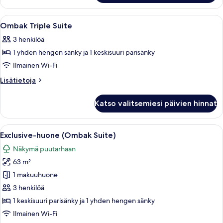
Avaa
Tallelokero huoneessa, työpöytä, pime
6
Ombak Triple Suite
kaikki
3 henkilöä
huonetyypin
1 yhden hengen sänky ja 1 keskisuuri parisänky
Ombak
Triple
Ilmainen Wi-Fi
Suite
Lisätietoja
Lisätietoja
kuvat
huoneesta
Ombak
Katso valitsemiesi päivien hinnat
Triple
Suite
Avaa
Hotellihuone, jossa on kaksi sänkyä, 
4
Exclusive-huone (Ombak Suite)
kaikki
Näkymä puutarhaan
huonetyypin
63 m²
Exclusive-
huone
1 makuuhuone
(Ombak
3 henkilöä
Suite)
1 keskisuuri parisänky ja 1 yhden hengen sänky
kuvat
Ilmainen Wi-Fi