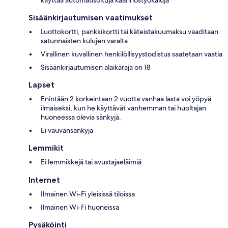
Sisäänkirjautumisen vaatimukset
Luottokortti, pankkikortti tai käteistakuumaksu vaaditaan
satunnaisten kulujen varalta
Virallinen kuvallinen henkilöllisyystodistus saatetaan vaatia
Sisäänkirjautumisen alaikäraja on 18
Lapset
Enintään 2 korkeintaan 2 vuotta vanhaa lasta voi yöpyä
ilmaiseksi, kun he käyttävät vanhemman tai huoltajan
huoneessa olevia sänkyjä.
Ei vauvansänkyjä
Lemmikit
Ei lemmikkejä tai avustajaeläimiä
Internet
Ilmainen Wi-Fi yleisissä tiloissa
Ilmainen Wi-Fi huoneissa
Pysäköinti