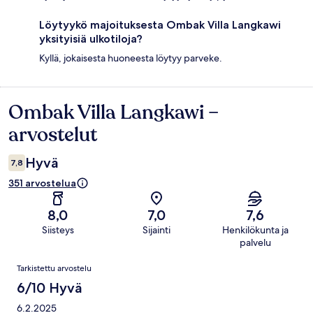
Löytyykö majoituksesta Ombak Villa Langkawi
yksityisiä ulkotiloja?
Kyllä, jokaisesta huoneesta löytyy parveke.
Ombak Villa Langkawi –
Arvostelut
arvostelut
Hyvä
7,8
351 arvostelua
8,0
7,0
7,6
Siisteys
Sijainti
Henkilökunta ja
palvelu
Arvostelut
Tarkistettu arvostelu
6/10 Hyvä
6.2.2025