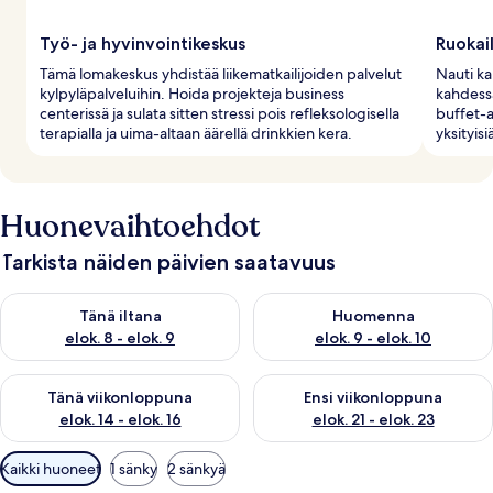
Työ- ja hyvinvointikeskus
Ruokail
Tämä lomakeskus yhdistää liikematkailijoiden palvelut
Nauti ka
kylpyläpalveluihin. Hoida projekteja business
kahdessa
centerissä ja sulata sitten stressi pois refleksologisella
buffet-a
terapialla ja uima-altaan äärellä drinkkien kera.
yksityis
Huonevaihtoehdot
Tarkista näiden päivien saatavuus
Tarkista tämän illan saatavuus elok. 8 - elok. 9
Tarkista huomisen saatavuus el
Tänä iltana
Huomenna
elok. 8 - elok. 9
elok. 9 - elok. 10
Tarkista tämän viikonlopun saatavuus elok. 14 - elok. 16
Tarkista ensi viikonlopun saata
Tänä viikonloppuna
Ensi viikonloppuna
elok. 14 - elok. 16
elok. 21 - elok. 23
Huoneille
Kaikki huoneet
1 sänky
2 sänkyä
saatavilla