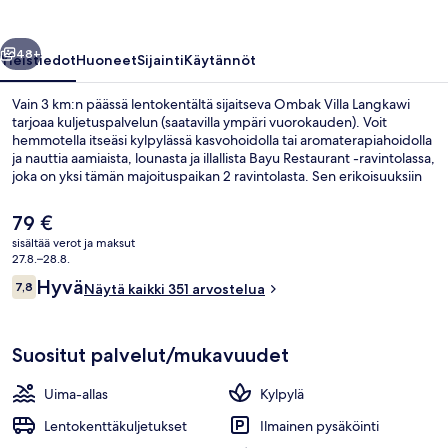
llinen
Seuraava
48+
Yleistiedot
Huoneet
Sijainti
Käytännöt
Vain 3 km:n päässä lentokentältä sijaitseva Ombak Villa Langkawi
tarjoaa kuljetuspalvelun (saatavilla ympäri vuorokauden). Voit
hemmotella itseäsi kylpylässä kasvohoidolla tai aromaterapiahoidolla
ja nauttia aamiaista, lounasta ja illallista Bayu Restaurant -ravintolassa,
joka on yksi tämän majoituspaikan 2 ravintolasta. Sen erikoisuuksiin
kuuluu kansainvälinen keittiö. Muihin palveluihin kuuluu ulkouima-
allas, allasbaari ja kuntokeskus.
Nykyinen
79 €
hinta
sisältää verot ja maksut
on
27.8.–28.8.
Ulkouima-allas, aurinkotuoleja
79 €
Arvostelut
Hyvä
7,8
Näytä kaikki 351 arvostelua
7,8 kautta 10.
Suositut palvelut/mukavuudet
Uima-allas
Kylpylä
Lentokenttäkuljetukset
Ilmainen pysäköinti