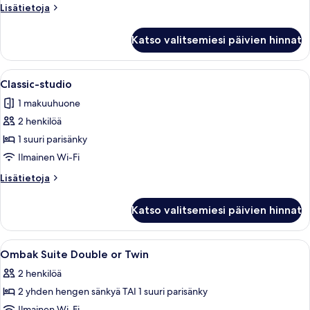
Lisätietoja
Lisätietoja
huoneesta
Exclusive-
Katso valitsemiesi päivien hinnat
huone
(Ombak
Suite)
Avaa
Hotellihuone, jossa on sänky, työpöytä t
5
Classic-studio
kaikki
1 makuuhuone
huonetyypin
2 henkilöä
Classic-
studio
1 suuri parisänky
kuvat
Ilmainen Wi-Fi
Lisätietoja
Lisätietoja
huoneesta
Classic-
Katso valitsemiesi päivien hinnat
studio
Avaa
Tallelokero huoneessa, työpöytä, pime
8
Ombak Suite Double or Twin
kaikki
2 henkilöä
huonetyypin
2 yhden hengen sänkyä TAI 1 suuri parisänky
Ombak
Ilmainen Wi-Fi