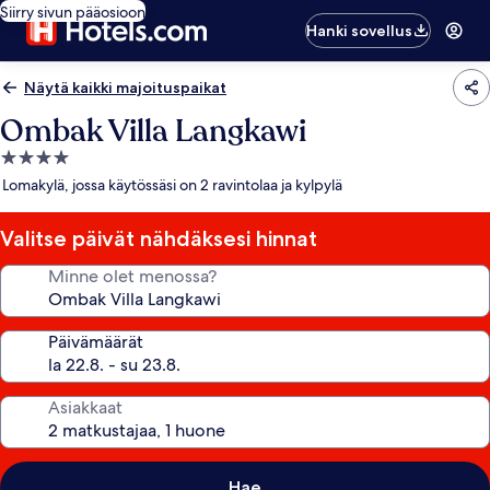
Siirry sivun pääosioon
Hanki sovellus
Näytä kaikki majoituspaikat
Ombak Villa Langkawi
4.0
tähden
Lomakylä, jossa käytössäsi on 2 ravintolaa ja kylpylä
majoituspaikka
Valitse päivät nähdäksesi hinnat
Minne olet menossa?
Päivämäärät
Asiakkaat
Hae