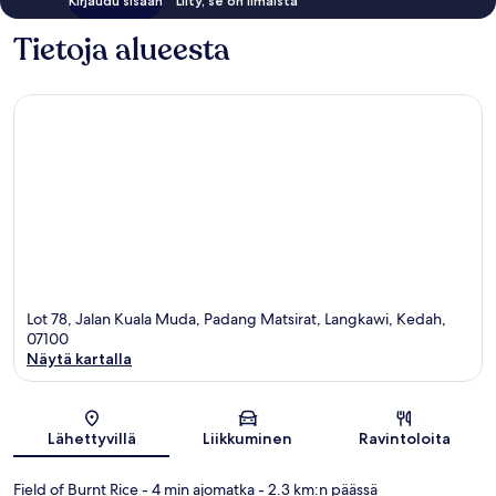
Kirjaudu sisään
Liity, se on ilmaista
Tietoja alueesta
Lot 78, Jalan Kuala Muda, Padang Matsirat, Langkawi, Kedah,
07100
Näytä kartalla
Kartta
Lähettyvillä
Liikkuminen
Ravintoloita
Field of Burnt Rice
- 4 min ajomatka
- 2.3 km:n päässä