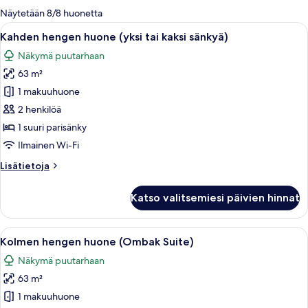
olevia
Näytetään 8/8 huonetta
suodattimia
Avaa
Hotellihuone, jossa on suuri sänky, te
6
Kahden hengen huone (yksi tai kaksi sänkyä)
kaikki
Näkymä puutarhaan
huonetyypin
63 m²
Kahden
hengen
1 makuuhuone
huone
2 henkilöä
(yksi
1 suuri parisänky
tai
Ilmainen Wi-Fi
kaksi
Lisätietoja
Lisätietoja
sänkyä)
huoneesta
kuvat
Kahden
Katso valitsemiesi päivien hinnat
hengen
huone
(yksi
Avaa
Hotellihuone, jossa on kaksi sänkyä, p
4
tai
Kolmen hengen huone (Ombak Suite)
kaikki
kaksi
Näkymä puutarhaan
sänkyä)
huonetyypin
63 m²
Kolmen
hengen
1 makuuhuone