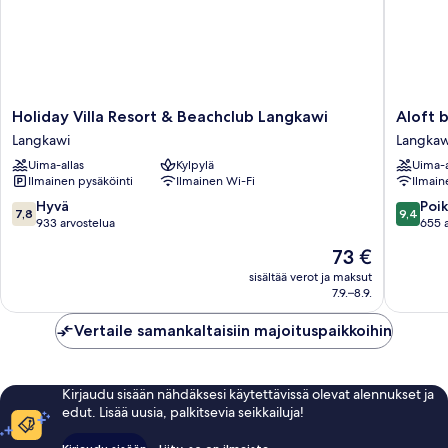
Holiday
Aloft
Holiday Villa Resort & Beachclub Langkawi
Aloft 
Villa
by
Langkawi
Langkaw
Resort
Marriott
Uima-allas
Kylpylä
Uima-a
&
Langkaw
Ilmainen pysäköinti
Ilmainen Wi-Fi
Ilmain
Beachclub
Pantai
Langkawi
Tengah
7.8
9.4
Hyvä
Poik
7,8
9,4
Langkawi
Langkaw
kautta
kautta
933 arvostelua
655 
10,
10,
Hinta
73 €
Hyvä,
Poikkeuk
on
933
hyvä,
sisältää verot ja maksut
73 €
7.9.–8.9.
arvostelua
655
arvostel
Vertaile samankaltaisiin majoituspaikkoihin
Kirjaudu sisään nähdäksesi käytettävissä olevat alennukset ja
edut. Lisää uusia, palkitsevia seikkailuja!