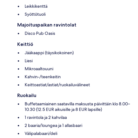
Leikkikenttä
Syöttötuoli
Majoituspaikan ravintolat
Disco Pub Oasis
Keittiö
Jääkaappi (täysikokoinen)
Liesi
Mikroaaltouuni
Kahvin-/teenkeitin
Keittoastiat/astiat/ruokailuvälineet
Ruokailu
Buffetaamiainen saatavilla maksusta päivittäin klo 8.00–
10.30 (12.5 EUR aikuisille ja 8 EUR lapsille)
1 ravintola ja 2 kahvilaa
2 baaria/loungea ja 1 allasbaari
Välipalabaari/deli