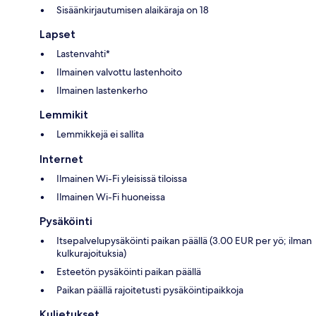
Sisäänkirjautumisen alaikäraja on 18
Lapset
Lastenvahti*
Ilmainen valvottu lastenhoito
Ilmainen lastenkerho
Lemmikit
Lemmikkejä ei sallita
Internet
Ilmainen Wi-Fi yleisissä tiloissa
Ilmainen Wi-Fi huoneissa
Pysäköinti
Itsepalvelupysäköinti paikan päällä (3.00 EUR per yö; ilman
kulkurajoituksia)
Esteetön pysäköinti paikan päällä
Paikan päällä rajoitetusti pysäköintipaikkoja
Kuljetukset