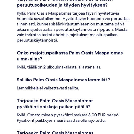
peruutusoikeuden ja täyden hyvityksen?
Kyllä, Palm Oasis Maspalomas tarjoaa täysin hyvitettäviä
huoneita sivustollamme. Hyvitettävän huoneen voi peruuttaa
siihen asti, kunnes sisäänkirjautumiseen on muutama päivä
aikaa majoituspaikan peruutuskäytännöistä riippuen. Muista
vain tarkistaa tarkat ehdot ja rajoitukset majoituspaikan
peruutuskäytännöistä.
Onko majoituspaikassa Palm Oasis Maspalomas
uima-allas?
Kyllä, täällä on 2 ulkouima-allasta ja lastenallas.
Salliiko Palm Oasis Maspalomas lemmikit?
Lemmikkejä ei valitettavasti sallita.
Tarjoaako Palm Oasis Maspalomas
pysäköintipaikkoja paikan päällä?
Kyllä. Omatoiminen pysäköinti maksaa 3.00 EUR per yö.
Pysäköintipaikkojen määrä saattaa olla rajoitettu.
Tarjoaako Palm Oasis Maspalomas