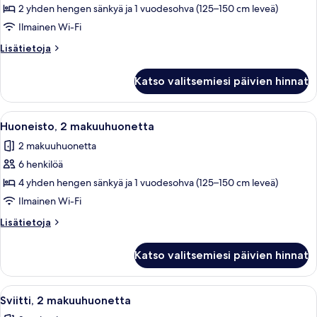
makuuhuone
2 yhden hengen sänkyä ja 1 vuodesohva (125–150 cm leveä)
kuvat
Ilmainen Wi-Fi
Lisätietoja
Lisätietoja
huoneesta
Huoneisto,
Katso valitsemiesi päivien hinnat
1
makuuhuone
Avaa
Olohuoneessa on sohva, nojatuoleja, so
7
Huoneisto, 2 makuuhuonetta
kaikki
2 makuuhuonetta
huonetyypin
6 henkilöä
Huoneisto,
2
4 yhden hengen sänkyä ja 1 vuodesohva (125–150 cm leveä)
makuuhuonetta
Ilmainen Wi-Fi
kuvat
Lisätietoja
Lisätietoja
huoneesta
Huoneisto,
Katso valitsemiesi päivien hinnat
2
makuuhuonetta
Avaa
Makuuhuoneessa on sänky, työpöytä, tel
6
Sviitti, 2 makuuhuonetta
kaikki