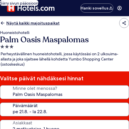
Siirry sivun pääosioon
Hanki sovellus
Näytä kaikki majoituspaikat
Huoneistohotelli
Palm Oasis Maspalomas
3.0
tähden
Perheystävällinen huoneistohotelli, jossa käytössäsi on 2 ulkouima-
majoituspaikka
allasta ja joka sijaitsee lähellä kohdetta Yumbo Shopping Center
(ostoskeskus)
Valitse päivät nähdäksesi hinnat
Minne olet menossa?
Päivämäärät
Asiakkaat