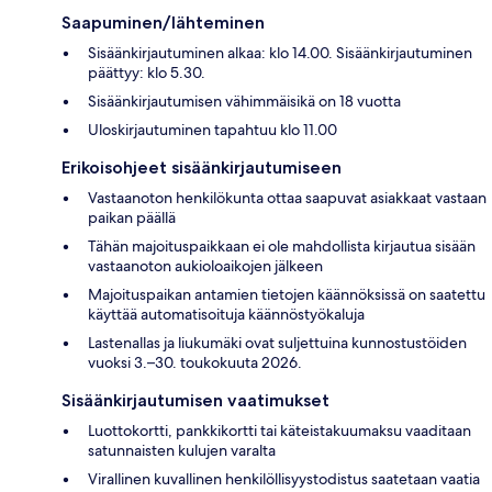
Saapuminen/lähteminen
Sisäänkirjautuminen alkaa: klo 14.00. Sisäänkirjautuminen
päättyy: klo 5.30.
Sisäänkirjautumisen vähimmäisikä on 18 vuotta
Uloskirjautuminen tapahtuu klo 11.00
Erikoisohjeet sisäänkirjautumiseen
Vastaanoton henkilökunta ottaa saapuvat asiakkaat vastaan
paikan päällä
Tähän majoituspaikkaan ei ole mahdollista kirjautua sisään
vastaanoton aukioloaikojen jälkeen
Majoituspaikan antamien tietojen käännöksissä on saatettu
käyttää automatisoituja käännöstyökaluja
Lastenallas ja liukumäki ovat suljettuina kunnostustöiden
vuoksi 3.–30. toukokuuta 2026.
Sisäänkirjautumisen vaatimukset
Luottokortti, pankkikortti tai käteistakuumaksu vaaditaan
satunnaisten kulujen varalta
Virallinen kuvallinen henkilöllisyystodistus saatetaan vaatia