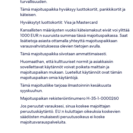
turvallisuuden.
Tämä majoituspaikka hyväksyy luottokortit, pankkikortit ja
käteisen.
Hyväksytyt luottokortit: Visa ja Mastercard
Kansallisten määräysten vuoksi käteismaksut eivät voi ylittää
1000 EUR:n suuruista summaa tässä majoituspaikassa. Saat
lisätietoja asiasta ottamalla yhteyttä majoituspaikkaan
varausvahvistuksessa olevien tietojen avulla.
Tämä majoituspaikka siivotaan ammattimaisesti.
Huomaathan, että kulttuuriset normit ja asiakkaisiin
sovellettavat käytännöt voivat poiketa maittain ja
majoituspaikan mukaan. Luetellut käytännöt ovat tämän
majoituspaikan omia käytäntöjä.
Tämä majoitusliike tarjoaa ilmastoinnin kesäkuusta
syyskuuhun.
Majoituspaikan rekisteröintinumero H-35-1-0000260
Jos peruutat varauksesi, sinua koskee majoittajan
peruutuskäytäntö. EU:n kuluttajan oikeuksia koskevien
säädösten mukaisesti peruutusoikeus ei koske
majoitusvarauspalveluita.