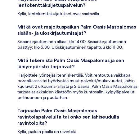
lentokenttäkuljetuspalvelun?
Kyllä, lentokenttäkuljetukset ovat saatavilla.
Mitkä ovat majoituspaikan Palm Oasis Maspalomas
sisään- ja uloskirjautumisajat?
Sisäänkirjautuminen alkaa: klo 14.00. Sisäänkirjautuminen
päättyy: klo 5.30. Uloskirjautuminen tapahtuu klo 11.00.
Mitä tekemistä Palm Oasis Maspalomas ja sen
lähiympäristö tarjoavat?
Harjoittele lyöntejäsi tenniskentillä. Voit rentoutua vaikkapa
porealtaassa tai hyödyntää muut palvelut/mukavuudet, joihin
kuuluvat 2 ulkouima-allasta ja 2 baaria. Palm Oasis Maspalomas
tarjoaa asiakkaiden käyttöön myös kuntosalin, kylpyläpalvelut,
pelihuoneen ja puutarhan.
Tarjoaako Palm Oasis Maspalomas
ravintolapalveluita tai onko sen lähiseudulla
ravintoloita?
Kyllä, paikan päällä on ravintola.