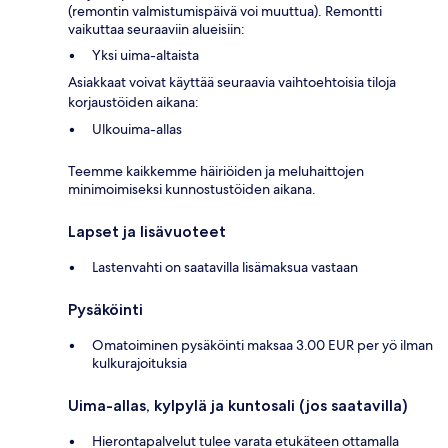
(remontin valmistumispäivä voi muuttua). Remontti
vaikuttaa seuraaviin alueisiin:
Yksi uima-altaista
Asiakkaat voivat käyttää seuraavia vaihtoehtoisia tiloja
korjaustöiden aikana:
Ulkouima-allas
Teemme kaikkemme häiriöiden ja meluhaittojen
minimoimiseksi kunnostustöiden aikana.
Lapset ja lisävuoteet
Lastenvahti on saatavilla lisämaksua vastaan
Pysäköinti
Omatoiminen pysäköinti maksaa 3.00 EUR per yö ilman
kulkurajoituksia
Uima-allas, kylpylä ja kuntosali (jos saatavilla)
Hierontapalvelut tulee varata etukäteen ottamalla