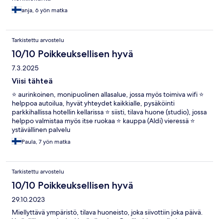
anja, 6 yön matka
Tarkistettu arvostelu
10/10 Poikkeuksellisen hyvä
7.3.2025
Viisi tähteä
⭐️ aurinkoinen, monipuolinen allasalue, jossa myös toimiva wifi ⭐️
helppoa autoilua, hyvät yhteydet kaikkialle, pysäköinti
parkkihallissa hotellin kellarissa ⭐️ siisti, tilava huone (studio), jossa
helppo valmistaa myös itse ruokaa ⭐️ kauppa (Aldi) vieressä ⭐️
ystävällinen palvelu
Paula, 7 yön matka
Tarkistettu arvostelu
10/10 Poikkeuksellisen hyvä
29.10.2023
Miellyttävä ympäristö, tilava huoneisto, joka siivottiin joka päivä.