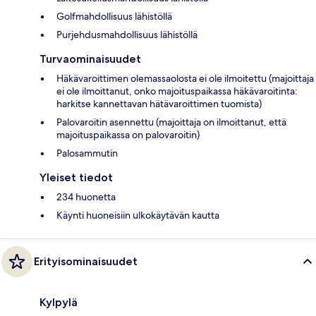
Golfmahdollisuus lähistöllä
Purjehdusmahdollisuus lähistöllä
Turvaominaisuudet
Häkävaroittimen olemassaolosta ei ole ilmoitettu (majoittaja
ei ole ilmoittanut, onko majoituspaikassa häkävaroitinta:
harkitse kannettavan hätävaroittimen tuomista)
Palovaroitin asennettu (majoittaja on ilmoittanut, että
majoituspaikassa on palovaroitin)
Palosammutin
Yleiset tiedot
234 huonetta
Käynti huoneisiin ulkokäytävän kautta
Erityisominaisuudet
Kylpylä