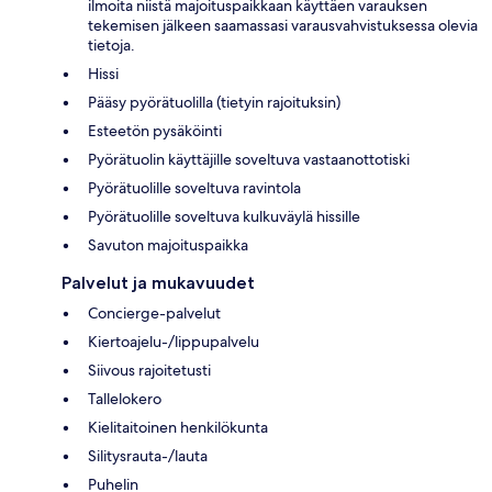
ilmoita niistä majoituspaikkaan käyttäen varauksen
tekemisen jälkeen saamassasi varausvahvistuksessa olevia
tietoja.
Hissi
Pääsy pyörätuolilla (tietyin rajoituksin)
Esteetön pysäköinti
Pyörätuolin käyttäjille soveltuva vastaanottotiski
Pyörätuolille soveltuva ravintola
Pyörätuolille soveltuva kulkuväylä hissille
Savuton majoituspaikka
Palvelut ja mukavuudet
Concierge-palvelut
Kiertoajelu-/lippupalvelu
Siivous rajoitetusti
Tallelokero
Kielitaitoinen henkilökunta
Silitysrauta-/lauta
Puhelin