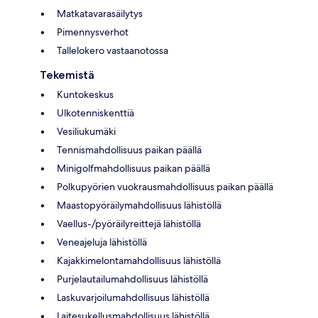
Matkatavarasäilytys
Pimennysverhot
Tallelokero vastaanotossa
Tekemistä
Kuntokeskus
Ulkotenniskenttiä
Vesiliukumäki
Tennismahdollisuus paikan päällä
Minigolfmahdollisuus paikan päällä
Polkupyörien vuokrausmahdollisuus paikan päällä
Maastopyöräilymahdollisuus lähistöllä
Vaellus-/pyöräilyreittejä lähistöllä
Veneajeluja lähistöllä
Kajakkimelontamahdollisuus lähistöllä
Purjelautailumahdollisuus lähistöllä
Laskuvarjoilumahdollisuus lähistöllä
Laitesukellusmahdollisuus lähistöllä