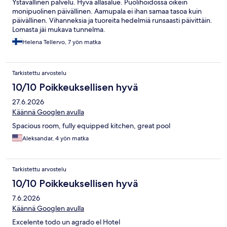
Ystävällinen palvelu. Hyvä allasalue. Puolihoidossa oikein
monipuolinen päivällinen. Aamupala ei ihan samaa tasoa kuin
päivällinen. Vihanneksia ja tuoreita hedelmiä runsaasti päivittäin.
Lomasta jäi mukava tunnelma.
Helena Tellervo, 7 yön matka
Tarkistettu arvostelu
10/10 Poikkeuksellisen hyvä
27.6.2026
Käännä Googlen avulla
Spacious room, fully equipped kitchen, great pool
Aleksandar, 4 yön matka
Tarkistettu arvostelu
10/10 Poikkeuksellisen hyvä
7.6.2026
Käännä Googlen avulla
Excelente todo un agrado el Hotel