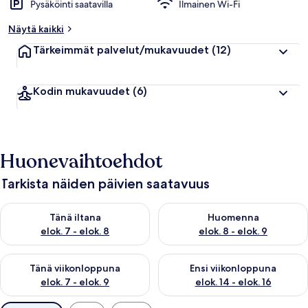
Pysäköinti saatavilla
Ilmainen Wi-Fi
Näytä kaikki
Tärkeimmät palvelut/mukavuudet
(12)
Kodin mukavuudet
(6)
Huonevaihtoehdot
Tarkista näiden päivien saatavuus
Tarkista tämän illan saatavuus elok. 7 - elok. 8
Tarkista huomisen saatavuus el
Tänä iltana
Huomenna
elok. 7 - elok. 8
elok. 8 - elok. 9
Tarkista tämän viikonlopun saatavuus elok. 7 - elok. 9
Tarkista ensi viikonlopun saatav
Tänä viikonloppuna
Ensi viikonloppuna
elok. 7 - elok. 9
elok. 14 - elok. 16