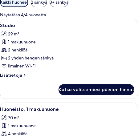
Huoneille
Kaikki huoneet
2 sänkyä
3+ sänkyä
saatavilla
olevia
Näytetään 4/4 huonetta
suodattimia
Avaa
Hotellihuone, jossa on sänky, parveke,
4
Studio
kaikki
29 m²
huonetyypin
1 makuuhuone
Studio
kuvat
2 henkilöä
2 yhden hengen sänkyä
Ilmainen Wi-Fi
Lisätietoja
Lisätietoja
huoneesta
Studio
Katso valitsemiesi päivien hinnat
Avaa
Olohuone, jossa on sohva, nojatuoli j
8
Huoneisto, 1 makuuhuone
kaikki
70 m²
huonetyypin
1 makuuhuone
Huoneisto,
1
4 henkilöä