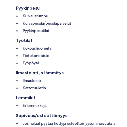
Pyykinpesu
Kuivausrumpu
Kuivapesula/pesulapalvelut
Pyykinpesutilat
Työtilat
Kokoushuoneita
Tietokonepiste
Työpöytä
Ilmastointi ja lämmitys
Ilmastointi
Kattotuuletin
Lemmikit
Ei lemmikkejä
Sopivuus/esteettömyys
Jos haluat pyytää tiettyjä esteettömyysominaisuuksia,