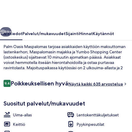
llinen
Seuraava
59+
Yleistiedot
Palvelut/mukavuudet
Sijainti
Hinnat
Käytännöt
Palm Oasis Maspalomas tarjoaa asiakkaiden käyttöön maksuttoman
lastenkerhon; Maspalomasin majakka ja Yumbo Shopping Center
(ostoskeskus) sijaitsevat 10 minuutin ajomatkan päässä. Asiakkaat
voivat hemmotella itseään hierontahoidoilla ja ostaa purtavaa
ravintolasta. Majoituspaikassa käytössäsi on 2 ulkouima-allasta ja 2
baaria/loungea, ja huoneissa on mukavuuksia kuten kuivausrummut
ja jääkaapit. Matkailijat arvostavat majoituspaikan avuliasta
Arvostelut
Poikkeuksellisen hyvä
henkilökuntaa.
9,4
Näytä kaikki 635 arvostelua
9,4 kautta 10.
2 ulkouima-allasta, aurinkovarjoja, au
Suositut palvelut/mukavuudet
Uima-allas
Lentokenttäkuljetukset
Keittiö
Pyykinpesutilat