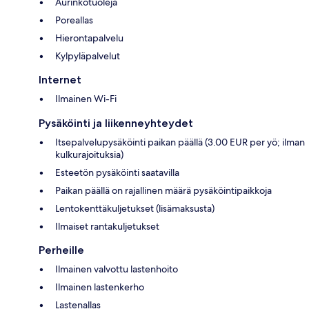
Aurinkotuoleja
Poreallas
Hierontapalvelu
Kylpyläpalvelut
Internet
Ilmainen Wi-Fi
Pysäköinti ja liikenneyhteydet
Itsepalvelupysäköinti paikan päällä (3.00 EUR per yö; ilman
kulkurajoituksia)
Esteetön pysäköinti saatavilla
Paikan päällä on rajallinen määrä pysäköintipaikkoja
Lentokenttäkuljetukset (lisämaksusta)
Ilmaiset rantakuljetukset
Perheille
Ilmainen valvottu lastenhoito
Ilmainen lastenkerho
Lastenallas