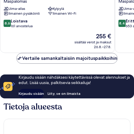
Maspalomas
Maspal
Maspalomas
Green
Uima-allas
Kylpylä
Uima-a
Golf
Ilmainen pysäköinti
Ilmainen Wi-Fi
Ilmain
Maspal
8.6
8.4
Loistava
Erit
8,6
8,4
kautta
kautta
161 arvostelua
653 
10,
10,
Hinta
255 €
Loistava,
Erittäin
on
161
hyvä,
sisältää verot ja maksut
255 €
26.8.–27.8.
arvostelua
653
arvostel
Vertaile samankaltaisiin majoituspaikkoihin
Kirjaudu sisään nähdäksesi käytettävissä olevat alennukset ja
edut. Lisää uusia, palkitsevia seikkailuja!
Kirjaudu sisään
Liity, se on ilmaista
Tietoja alueesta