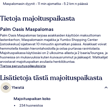
Maspalomasin dyynit
- 11 min ajomatka
- 5.2 km:n päässä
Tietoja majoituspaikasta
Palm Oasis Maspalomas
Palm Oasis Maspalomas tarjoaa asiakkaiden käyttöön maksuttoman
lastenkerhon; Maspalomasin majakka ja Yumbo Shopping Center
(ostoskeskus) sijaitsevat 10 minuutin ajomatkan päässä. Asiakkaat voivat
hemmotella itseään hierontahoidoilla ja ostaa purtavaa ravintolasta.
Majoituspaikassa käytössäsi on 2 ulkouima-allasta ja 2 baaria/loungea, ja
huoneissa on mukavuuksia kuten kuivausrummut ja jääkaapit. Matkailijat
arvostavat majoituspaikan avuliasta henkilökuntaa.
Tietoa peruutusoikeuksista
Lisätietoja tästä majoituspaikasta
Yleistä
Majoituspaikan koko
234 huoneistoa