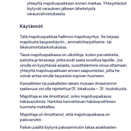
yhteyttä majoituspaikkaan ennen matkaa. Yhteystiedot
löytyvät varauksen jälkeen lähetetystä
varausvahvistuksesta.
Käytännöt
Tätä majoituspaikkaa hallinnoi majoitusyritys. Se tarjoaa
majoitusta kaupankäynti-, ammatinharjoittamis- tai
liiketoimintatarkoituksissa.
Tässä majoituspaikassa on ulkotiloja, kuten parvekkeita,
patioita ja terasseja, jotka eivät saata soveltua lapsille. Jos
sinulla on kysyttävää asiasta, suosittelemme sinua ottamaan
yhteyttä majoituspaikkaan ennen saapumistasi, jotta he
voivat antaa sinulle tarpeisiisi sopivan huoneen.
Kansallisten tai paikallisten lakien mukaan ilmastoinnin
saatavuus voi olla rajoitettua 01. lokakuuta – 31. toukokuuta.
Majoittaja ei ole ilmoittanut, onko majoituspaikassa
häkävaroitinta. Harkitse kannettavan häkävaroittimen
tuomista matkallesi.
Majoittaja on ilmoittanut, että majoituspaikassa on
palovaroitin.
Paikan päältä löytyvä palosammutin takaa asiakkaiden