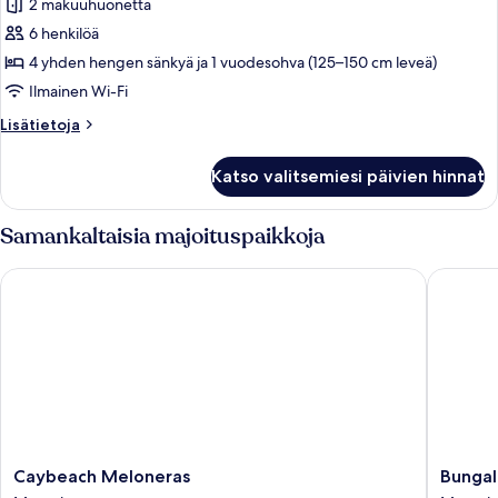
2 makuuhuonetta
huonetyypin
6 henkilöä
Sviitti,
2
4 yhden hengen sänkyä ja 1 vuodesohva (125–150 cm leveä)
makuuhuonetta
Ilmainen Wi-Fi
kuvat
Lisätietoja
Lisätietoja
huoneesta
Sviitti,
Katso valitsemiesi päivien hinnat
2
makuuhuonetta
Samankaltaisia majoituspaikkoja
Caybeach Meloneras
Bungalow
Caybeach
Bungal
Caybeach Meloneras
Bungal
Meloneras
Cordial