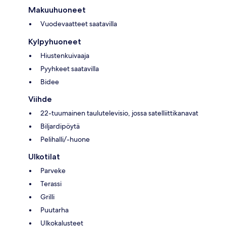
Makuuhuoneet
Vuodevaatteet saatavilla
Kylpyhuoneet
Hiustenkuivaaja
Pyyhkeet saatavilla
Bidee
Viihde
22-tuumainen taulutelevisio, jossa satelliittikanavat
Biljardipöytä
Pelihalli/-huone
Ulkotilat
Parveke
Terassi
Grilli
Puutarha
Ulkokalusteet