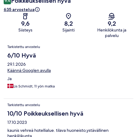
Poikkeuksellisen hyvä
9,4
635 arvostelua
9,6
8,2
9,2
Siisteys
Sijainti
Henkilökunta ja
palvelu
Arvostelut
Tarkistettu arvostelu
6/10 Hyvä
29.1.2026
Käännä Googlen avulla
Ja
Lis Schmidt, 11 yön matka
Tarkistettu arvostelu
10/10 Poikkeuksellisen hyvä
17.10.2023
kaunis vehreä hotellialue. tilava huoneisto,ystävällinen
henkilökunta