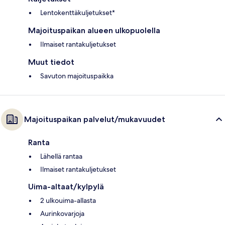
Lentokenttäkuljetukset*
Majoituspaikan alueen ulkopuolella
Ilmaiset rantakuljetukset
Muut tiedot
Savuton majoituspaikka
Majoituspaikan palvelut/mukavuudet
Ranta
Lähellä rantaa
Ilmaiset rantakuljetukset
Uima-altaat/kylpylä
2 ulkouima-allasta
Aurinkovarjoja