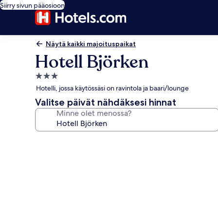
Siirry sivun pääosioon
Näytä kaikki majoituspaikat
Hotell Björken
3.0
tähden
Hotelli, jossa käytössäsi on ravintola ja baari/lounge
majoituspaikka
Valitse päivät nähdäksesi hinnat
Minne olet menossa?
Majoituspaikan
Hotell
Björken
valokuvagalleria