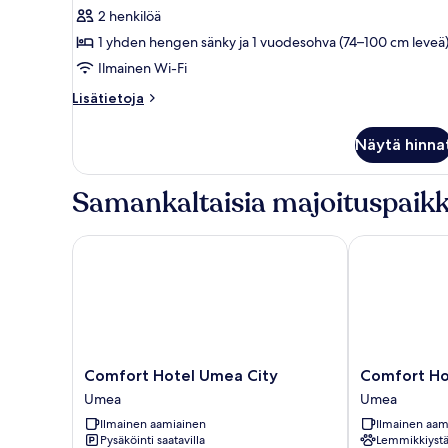
useita
2 henkilöä
sänkyjä
1 yhden hengen sänky ja 1 vuodesohva (74–100 cm leveä
(Combi)
Ilmainen Wi-Fi
kuvat
Lisätietoja
Lisätietoja
huoneesta
Huone,
Näytä hinna
useita
sänkyjä
(Combi)
Samankaltaisia majoituspaikk
Comfort Hotel Umea City
Comfort Hote
Comfort
Comfort
Comfort Hotel Umea City
Comfort Ho
Hotel
Hotel
Umea
Umea
Umea
Winn
Ilmainen aamiainen
Ilmainen aam
City
Umea
Pysäköinti saatavilla
Lemmikkiystä
Umea