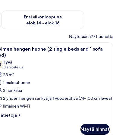
lok. 7 - elok. 9
Tarkista ensi viikonlopun saatavuus elok. 14 - elok. 16
Ensi viikonloppuna
elok. 14 - elok. 16
Näytetään 7/7 huonetta
, joissa on lamput ja ruukkukasveja.
eni pöytä, lamppu, ikkuna, jossa on verhot, ja värikäs abstrakti maalaus seinäll
vaa
Parivuode tummalla päätyosalla, kaksi yöpöytää
11
lmen hengen huone (2 single beds and 1 sofa
ikki
ed)
uonetyypin
Hyvä
8
olmen
7,8 kautta 10
(18
18 arvostelua
engen
arvostelua)
25 m²
uone
1 makuuhuone
2
3 henkilöä
ingle
2 yhden hengen sänkyä ja 1 vuodesohva (74–100 cm leveä)
eds
Ilmainen Wi-Fi
nd
sätietoja
sätietoja
oneesta
ofa
olmen
ed)
Näytä hinnat
engen