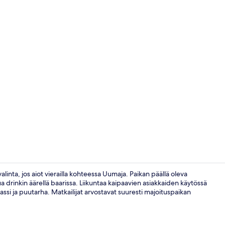
Vastaanotto
alinta, jos aiot vierailla kohteessa Uumaja. Paikan päällä oleva
tua drinkin äärellä baarissa. Liikuntaa kaipaavien asiakkaiden käytössä
assi ja puutarha. Matkailijat arvostavat suuresti majoituspaikan
Aamiainen, lo