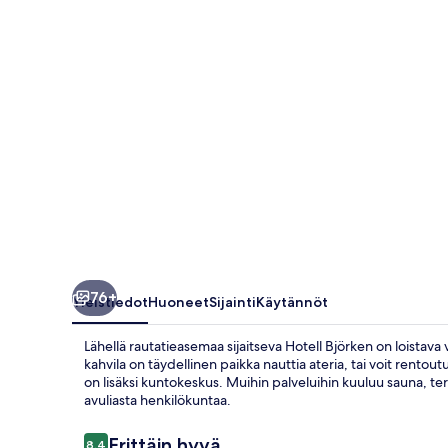
76+
Yleistiedot
Huoneet
Sijainti
Käytännöt
Lähellä rautatieasemaa sijaitseva Hotell Björken on loistava v
kahvila on täydellinen paikka nauttia ateria, tai voit rentou
on lisäksi kuntokeskus. Muihin palveluihin kuuluu sauna, ter
avuliasta henkilökuntaa.
Arvostelut
Erittäin hyvä
8,4