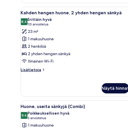
Avaa
Parivuode tummalla päätyosalla,
19
Kahden hengen huone, 2 yhden hengen sänkyä
kaikki
Erittäin hyvä
huonetyypin
8,4
8,4 kautta 10
(113
113 arvostelua
Kahden
arvostelua)
23 m²
hengen
1 makuuhuone
huone,
2 henkilöä
2
2 yhden hengen sänkyä
yhden
Ilmainen Wi-Fi
hengen
sänkyä
Lisätietoja
Lisätietoja
kuvat
huoneesta
Kahden
hengen
Näytä hinna
huone,
2
yhden
Avaa
Moderni olohuone, jossa on puul
6
hengen
Huone, useita sänkyjä (Combi)
kaikki
sänkyä
Poikkeuksellisen hyvä
huonetyypin
9,4
9,4 kautta 10
(3
3 arvostelua
Huone,
arvostelua)
1 makuuhuone