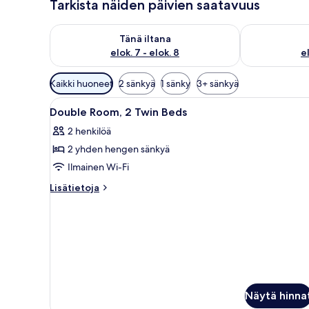
Tarkista näiden päivien saatavuus
Tarkista tämän illan saatavuus elok. 7 - elok. 8
Tarkista huomi
Tänä iltana
elok. 7 - elok. 8
el
Huoneille
Kaikki huoneet
2 sänkyä
1 sänky
3+ sänkyä
saatavilla
Avaa
Hotellihuone, jossa on puinen 
olevia
17
Double Room, 2 Twin Beds
kaikki
suodattimia
2 henkilöä
huonetyypin
2 yhden hengen sänkyä
Double
Room,
Ilmainen Wi-Fi
2
Lisätietoja
Lisätietoja
Twin
huoneesta
Double
Beds
Room,
kuvat
2
Twin
Beds
Näytä hinna