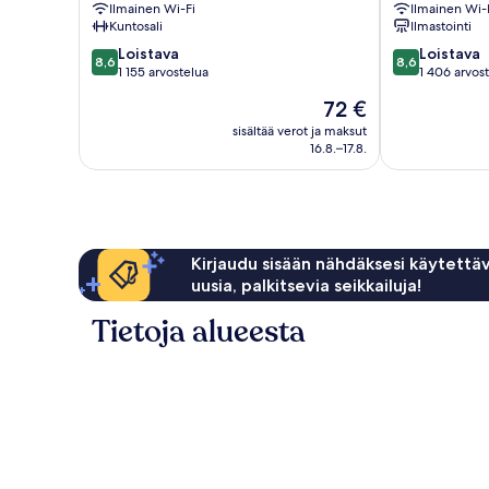
Ilmainen Wi-Fi
Ilmainen Wi-
Kuntosali
Ilmastointi
8.6
8.6
Loistava
Loistava
8,6
8,6
kautta
kautta
1 155 arvostelua
1 406 arvos
10,
10,
Hinta
72 €
Loistava,
Loistava,
on
1 155
1 406
sisältää verot ja maksut
72 €
16.8.–17.8.
arvostelua
arvostelua
Kirjaudu sisään nähdäksesi käytettäv
uusia, palkitsevia seikkailuja!
Tietoja alueesta