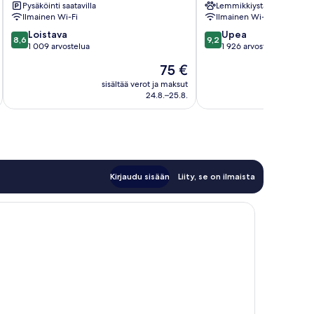
Pysäköinti saatavilla
Lemmikkiystävällinen
Ilmainen Wi-Fi
Ilmainen Wi-Fi
8.6
9.2
Loistava
Upea
8,6
9,2
kautta
kautta
1 009 arvostelua
1 926 arvostelua
10,
10,
Hinta
75 €
Loistava,
Upea,
on
1 009
1 926
sisältää verot ja maksut
sisäl
75 €
24.8.–25.8.
arvostelua
arvostelua
Kirjaudu sisään
Liity, se on ilmaista