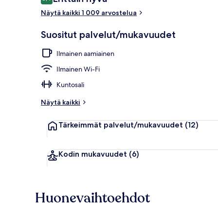
8,4 kautta 10.
Näytä kaikki 1 009 arvostelua
Vastaanotto
Suositut palvelut/mukavuudet
Ilmainen aamiainen
Ilmainen Wi-Fi
Kuntosali
Näytä kaikki
Tärkeimmät palvelut/mukavuudet
(12)
Kodin mukavuudet
(6)
Huonevaihtoehdot