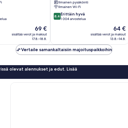
Fi
Ilmainen pysäköinti
Ilmainen Wi-Fi
8.4
Erittäin hyvä
8,4
kautta
telua
1 004 arvostelua
10,
Hinta
Hinta
69 €
64 €
Erittäin
on
on
hyvä,
sisältää verot ja maksut
sisältää verot ja maksut
69 €
64 €
17.8.–18.8.
13.8.–14.8.
1 004
arvostelua
Vertaile samankaltaisiin majoituspaikkoihin
issä olevat alennukset ja edut. Lisää