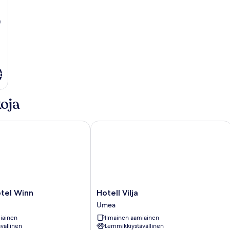
)
t
oja
l Winn
Hotell Vilja
Hotell
tel Winn
Hotell Vilja
Vilja
Umea
Umea
iainen
Ilmainen aamiainen
vällinen
Lemmikkiystävällinen