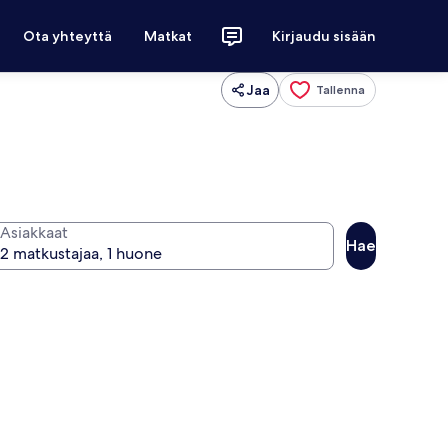
Ota yhteyttä
Matkat
Kirjaudu sisään
Jaa
Tallenna
Asiakkaat
Hae