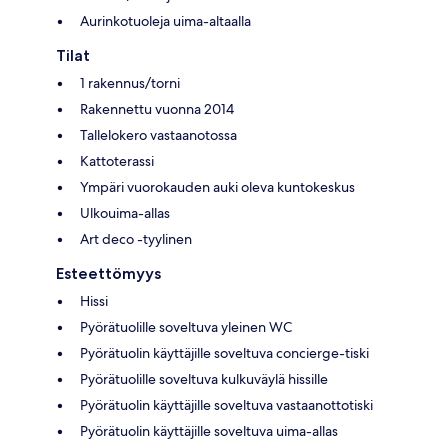
Aurinkotuoleja uima-altaalla
Tilat
1 rakennus/torni
Rakennettu vuonna 2014
Tallelokero vastaanotossa
Kattoterassi
Ympäri vuorokauden auki oleva kuntokeskus
Ulkouima-allas
Art deco -tyylinen
Esteettömyys
Hissi
Pyörätuolille soveltuva yleinen WC
Pyörätuolin käyttäjille soveltuva concierge-tiski
Pyörätuolille soveltuva kulkuväylä hissille
Pyörätuolin käyttäjille soveltuva vastaanottotiski
Pyörätuolin käyttäjille soveltuva uima-allas