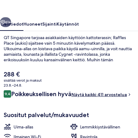
llinen
Seuraava
61+
Yleistiedot
Huoneet
Sijainti
Käytännöt
QT Singapore tarjoaa asiakkaiden käyttöön kattoterassin; Raffles
Place (aukio) sijaitsee vain 5 minuutin kävelymatkan päässä.
Ulkouima-allas on loistava paikka käydä aamu-uinnilla, ja voit nauttia
aamiaista, lounasta ja illallista Cygnet -ravintolassa, jonka
erikoisuuksiin kuuluu kansainvälinen keittiö. Muihin tämän
luksusluokan hotellin palveluihin kuuluu 2 baaria/loungea, allasbaari
ja ympäri vuorokauden auki oleva kuntokeskus. Matkailijat arvostavat
Nykyinen
288 €
majoituspaikan avuliasta henkilökuntaa ja hyvää sijaintia. Julkisen
hinta
sisältää verot ja maksut
liikenteen yhteydet sijaitsevat vain lyhyen kävelymatkan päässä:
on
23.8.–24.8.
Telok Ayer -asema sijaitsee 5 minuutin ja Downtown-asema 6
Ulkouima-allas, aurinkotuoleja
288 €
Arvostelut
minuutin kävelymatkan päässä.
Poikkeuksellisen hyvä
9,4
Näytä kaikki 411 arvostelua
9,4 kautta 10.
Suositut palvelut/mukavuudet
Uima-allas
Lemmikkiystävällinen
Ilmainen Wi-Fi
Ravintola