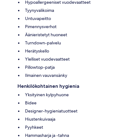
Hypoallergeeniset vuodevaatteet
Tyynyvalikoima
Untuvapeitto
Pimennysverhot
Äänieristetyt huoneet
Turndown-palvelu
Herätyskello
Ylelliset vuodevaatteet
Pillowtop-patja
Ilmainen vauvansänky
Henkilökohtainen hygienia
Yksityinen kylpyhuone
Bidee
Designer-hygieniatuotteet
Hiustenkuivaaja
Pyyhkeet
Hammasharja ja -tahna