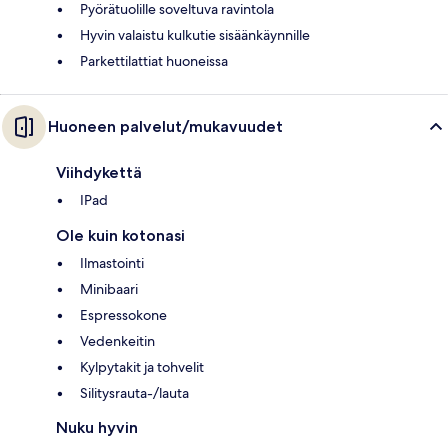
Pyörätuolille soveltuva ravintola
Hyvin valaistu kulkutie sisäänkäynnille
Parkettilattiat huoneissa
Huoneen palvelut/mukavuudet
Viihdykettä
IPad
Ole kuin kotonasi
Ilmastointi
Minibaari
Espressokone
Vedenkeitin
Kylpytakit ja tohvelit
Silitysrauta-/lauta
Nuku hyvin