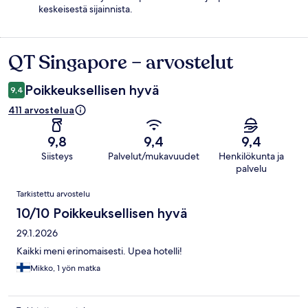
keskeisestä sijainnista.
QT Singapore – arvostelut
Arvostelut
Poikkeuksellisen hyvä
9,4
411 arvostelua
9,8
9,4
9,4
Siisteys
Palvelut/mukavuudet
Henkilökunta ja
palvelu
Arvostelut
Tarkistettu arvostelu
10/10 Poikkeuksellisen hyvä
29.1.2026
Kaikki meni erinomaisesti. Upea hotelli!
Mikko, 1 yön matka