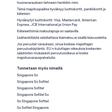
huonevarauksen tehneen henkilön nimi.
Tämä majoituspaikka hyväksyy luottokortit, pankkikortit ja
käteisen.
Hyväksytyt luottokortit: Visa, Mastercard, American
Express, JCB International ja Union Pay
Käteisettömiä maksutapoja on saatavilla.
Lisähenkilöistä veloitettava lisämaksu ei sisällä lisävuodetta.
Jos peruutat varauksesi, sinua koskee majoittajan
peruutuskäytäntö. EU:n kuluttajan oikeuksia koskevien
säädösten mukaisesti peruutusoikeus ei koske
majoitusvarauspalveluita.
Tunnetaan myös nimellä
Singapore So
Singapore So Sofitel
Singapore Sofitel
Singapore Sofitel So
So Singapore Sofitel
So Sofitel Singapore