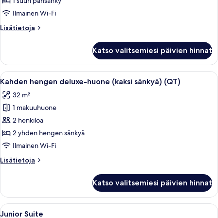
1 suuri parisänky
suuri
Ilmainen Wi-Fi
parisänky
Lisätietoja
Lisätietoja
(QT)
huoneesta
kuvat
Deluxe-
Katso valitsemiesi päivien hinnat
huone,
1
suuri
Avaa
Hotellihuone, jossa on suuri sänky, pie
7
parisänky
Kahden hengen deluxe-huone (kaksi sänkyä) (QT)
kaikki
(QT)
32 m²
huonetyypin
1 makuuhuone
Kahden
hengen
2 henkilöä
deluxe-
2 yhden hengen sänkyä
huone
Ilmainen Wi-Fi
(kaksi
Lisätietoja
Lisätietoja
sänkyä)
huoneesta
(QT)
Kahden
Katso valitsemiesi päivien hinnat
hengen
kuvat
deluxe-
huone
Avaa
Hotellihuone, jossa on suuri sänky, ole
5
(kaksi
Junior Suite