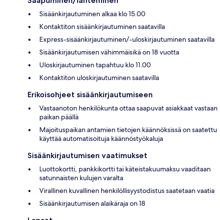
Saapuminen/lähteminen
Sisäänkirjautuminen alkaa klo 15.00
Kontaktiton sisäänkirjautuminen saatavilla
Express-sisäänkirjautuminen/-uloskirjautuminen saatavilla
Sisäänkirjautumisen vähimmäisikä on 18 vuotta
Uloskirjautuminen tapahtuu klo 11.00
Kontaktiton uloskirjautuminen saatavilla
Erikoisohjeet sisäänkirjautumiseen
Vastaanoton henkilökunta ottaa saapuvat asiakkaat vastaan
paikan päällä
Majoituspaikan antamien tietojen käännöksissä on saatettu
käyttää automatisoituja käännöstyökaluja
Sisäänkirjautumisen vaatimukset
Luottokortti, pankkikortti tai käteistakuumaksu vaaditaan
satunnaisten kulujen varalta
Virallinen kuvallinen henkilöllisyystodistus saatetaan vaatia
Sisäänkirjautumisen alaikäraja on 18