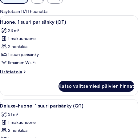
saatavilla
olevia
Näytetään 11/11 huonetta
suodattimia
Avaa
Hotellihuone, jossa on suuri sänky, työ
8
Huone, 1 suuri parisänky (QT)
kaikki
23 m²
huonetyypin
1 makuuhuone
Huone,
1
2 henkilöä
suuri
1 suuri parisänky
parisänky
Ilmainen Wi-Fi
(QT)
Lisätietoja
Lisätietoja
kuvat
huoneesta
Huone,
Katso valitsemiesi päivien hinnat
1
suuri
parisänky
Avaa
Hotellihuone, jossa on suuri sänky, työpö
9
(QT)
Deluxe-huone, 1 suuri parisänky (QT)
kaikki
31 m²
huonetyypin
1 makuuhuone
Deluxe-
huone,
2 henkilöä
1