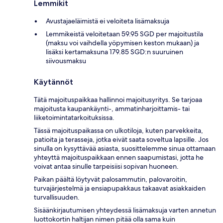
Lemmikit
Avustajaeläimistä ei veloiteta lisämaksuja
Lemmikeistä veloitetaan 59.95 SGD per majoitustila
(maksu voi vaihdella yöpymisen keston mukaan) ja
lisäksi kertamaksuna 179.85 SGD:n suuruinen
siivousmaksu
Käytännöt
Tätä majoituspaikkaa hallinnoi majoitusyritys. Se tarjoaa
majoitusta kaupankäynti-, ammatinharjoittamis- tai
liiketoimintatarkoituksissa.
Tässä majoituspaikassa on ulkotiloja, kuten parvekkeita,
patioita ja terasseja, jotka eivät saata soveltua lapsille. Jos
sinulla on kysyttävää asiasta, suosittelemme sinua ottamaan
yhteyttä majoituspaikkaan ennen saapumistasi, jotta he
voivat antaa sinulle tarpeisiisi sopivan huoneen.
Paikan päältä löytyvät palosammutin, palovaroitin,
turvajärjestelmä ja ensiapupakkaus takaavat asiakkaiden
turvallisuuden.
Sisäänkirjautumisen yhteydessä lisämaksuja varten annetun
luottokortin haltijan nimen pitää olla sama kuin