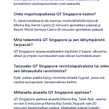
kontaktiton uloskirjautuminen ovat saatavilla.
Onko majoituspaikassa QT Singapore kasino?
Ei, tässä hotellissa ei ole kasinoa, mutta lähistöltä löytyvät
Marina Bay Sands Casino (2 minuutin ajomatkan päässä) ja
Resort World Sentosa Casino (8 minuutin ajomatkan päässä).
Mitä tekemistä QT Singapore ja sen lähiympäristö
tarjoavat?
QT Singapore tarjoaa asiakkaiden käyttöön 2 baaria, ulkouima-
altaan ja ympäri vuorokauden auki olevan kuntokeskuksen.
Tarjoaako QT Singapore ravintolapalveluita tai onko
sen lähiseudulla ravintoloita?
Kyllä, paikan päältä löytyy ravintola nimeltä Cygnet, jossa voit
nauttia seuraavasta: kansainvälinen keittiö.
Millaisella alueella QT Singapore sijaitsee?
QT Singapore sijaitsee alueella Marina Bay. Telok Ayer -asema
on vain 5 minuutin ja Marina Bay Sands Skypark vain 20
minuutin kävelymatkan päässä. Matkailijat pitävät hotellin