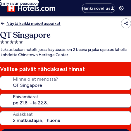
Siirry sivun pääosioon
Hanki sovellus
Näytä kaikki majoituspaikat
QT Singapore
5.0
tähden
Luksusluokan hotelli, jossa käytössäsi on 2 baaria ja joka sijaitsee lähellä
majoituspaikka
kohdetta Chinatown Heritage Center
Valitse päivät nähdäksesi hinnat
Minne olet menossa?
Päivämäärät
Asiakkaat