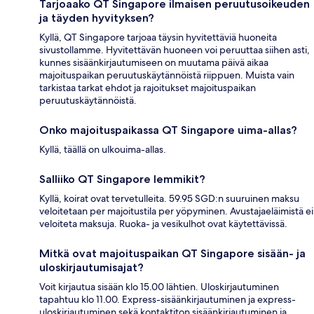
Tarjoaako QT Singapore ilmaisen peruutusoikeuden
ja täyden hyvityksen?
Kyllä, QT Singapore tarjoaa täysin hyvitettäviä huoneita
sivustollamme. Hyvitettävän huoneen voi peruuttaa siihen asti,
kunnes sisäänkirjautumiseen on muutama päivä aikaa
majoituspaikan peruutuskäytännöistä riippuen. Muista vain
tarkistaa tarkat ehdot ja rajoitukset majoituspaikan
peruutuskäytännöistä.
Onko majoituspaikassa QT Singapore uima-allas?
Kyllä, täällä on ulkouima-allas.
Salliiko QT Singapore lemmikit?
Kyllä, koirat ovat tervetulleita. 59.95 SGD:n suuruinen maksu
veloitetaan per majoitustila per yöpyminen. Avustajaeläimistä ei
veloiteta maksuja. Ruoka- ja vesikulhot ovat käytettävissä.
Mitkä ovat majoituspaikan QT Singapore sisään- ja
uloskirjautumisajat?
Voit kirjautua sisään klo 15.00 lähtien. Uloskirjautuminen
tapahtuu klo 11.00. Express-sisäänkirjautuminen ja express-
uloskirjautuminen sekä kontaktiton sisäänkirjautuminen ja