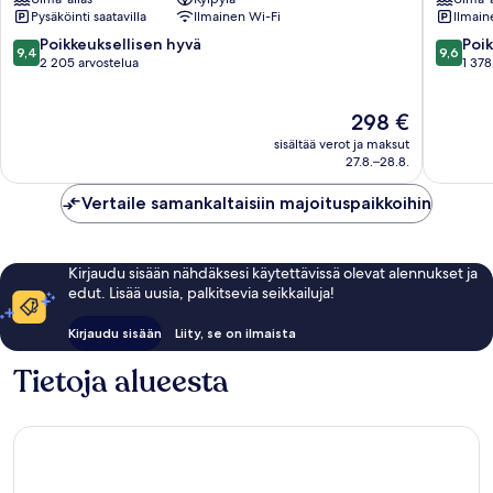
Marina
Singapo
Pysäköinti saatavilla
Ilmainen Wi-Fi
Ilmain
Bay
Singapo
keskust
9.4
9.6
Poikkeuksellisen hyvä
Poik
9,4
9,6
kautta
kautta
2 205 arvostelua
1 378
10,
10,
Poikkeuksellisen
Poikkeuk
Hinta
298 €
hyvä,
hyvä,
on
2 205
1 378
sisältää verot ja maksut
298 €
arvostelua
arvostel
27.8.–28.8.
Vertaile samankaltaisiin majoituspaikkoihin
Kirjaudu sisään nähdäksesi käytettävissä olevat alennukset ja
edut. Lisää uusia, palkitsevia seikkailuja!
Kirjaudu sisään
Liity, se on ilmaista
Tietoja alueesta