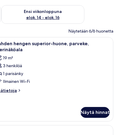
lok. 7 - elok. 9
Tarkista ensi viikonlopun saatavuus elok. 14 - elok. 16
Ensi viikonloppuna
elok. 14 - elok. 16
Näytetään 6/6 huonetta
pulla, ikkuna ja pieni työpöytä tuolilla.
vaa
Minibaari, tallelokero huoneessa, vauvansäng
4
ahden hengen superior-huone, parveke,
ikki
erinäköala
uonetyypin
19 m²
ahden
3 henkilöä
engen
1 parisänky
uperior-
uone,
Ilmainen Wi-Fi
arveke,
sätietoja
sätietoja
erinäköala
oneesta
ahden
uvat
engen
perior-
Näytä hinnat
one,
rveke,
rinäköala