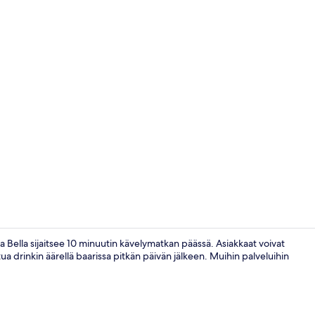
Aamiainen, lo
la Bella sijaitsee 10 minuutin kävelymatkan päässä. Asiakkaat voivat
tua drinkin äärellä baarissa pitkän päivän jälkeen. Muihin palveluihin
Minibaari, t