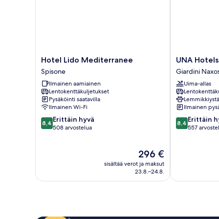
Hotel
UNA
Hotel Lido Mediterranee
UNA Hotels 
Lido
Hotels
Spisone
Giardini Naxo
Mediterranee
Naxos
Ilmainen aamiainen
Uima-allas
Spisone
Beach
Lentokenttäkuljetukset
Lentokenttäk
Sicilia
Pysäköinti saatavilla
Lemmikkiystä
Giardini
Ilmainen Wi-Fi
Ilmainen pysä
Naxos
8.4
8.4
Erittäin hyvä
Erittäin 
8,4
8,4
kautta
kautta
508 arvostelua
557 arvoste
10,
10,
Erittäin
Erittäin
Hinta
296 €
hyvä,
hyvä,
on
508
557
sisältää verot ja maksut
296 €
arvostelua
arvostelua
23.8.–24.8.