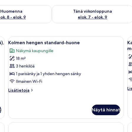
sen saatavuus elok. 8 - elok. 9
Tarkista tämän viikonlopun saatavuus e
Huomenna
Tänä viikonloppuna
ok. 8 - elok. 9
elok. 7 - elok. 9
sa, vauvansängyt, ilmainen Wi-Fi
Avaa
Huoneessa on kaksi sänkyä, yöpöytä lam
A
5
),
Kolmen hengen standard-huone
K
kaikki
ka
m
Näkymä kaupungille
huonetyypin
h
18 m²
Kolmen
K
hengen
h
3 henkilöä
standard-
s
1 parisänky ja 1 yhden hengen sänky
huone
h
Ilmainen Wi-Fi
kuvat
p
Li
Li
Lisätietoja
Lisätietoja
m
hu
huoneesta
K
k
Kolmen
h
hengen
su
t
Näytä hinnat
standard-
hu
huone
pa
me