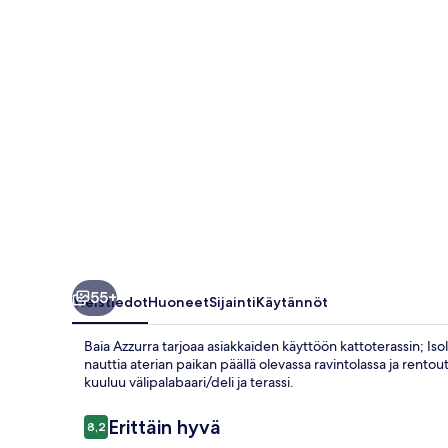
55+
Yleistiedot
Huoneet
Sijainti
Käytännöt
Baia Azzurra tarjoaa asiakkaiden käyttöön kattoterassin; Iso
nauttia aterian paikan päällä olevassa ravintolassa ja rentou
kuuluu välipalabaari/deli ja terassi.
Arvostelut
Erittäin hyvä
8,2
8,2 kautta 10.