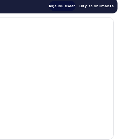
Kirjaudu sisään
Liity, se on ilmaista