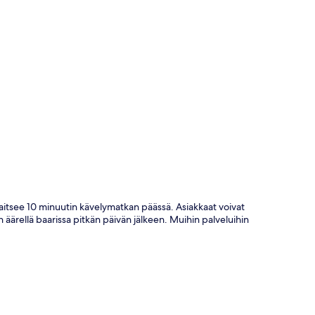
ta
ijaitsee 10 minuutin kävelymatkan päässä. Asiakkaat voivat
n äärellä baarissa pitkän päivän jälkeen. Muihin palveluihin