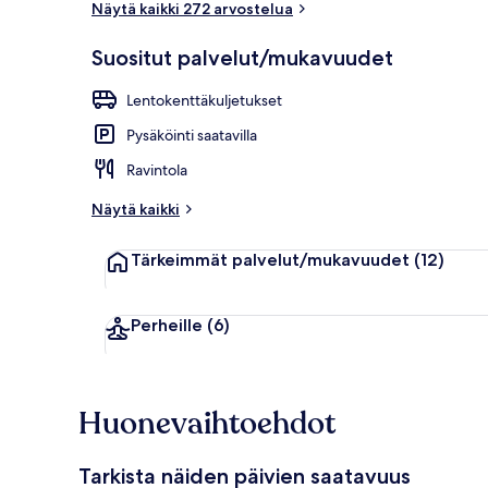
Näytä kaikki 272 arvostelua
Suositut palvelut/mukavuudet
Terassi/patio
Lentokenttäkuljetukset
Pysäköinti saatavilla
Ravintola
Näytä kaikki
Tärkeimmät palvelut/mukavuudet
(12)
Perheille
(6)
Huonevaihtoehdot
Tarkista näiden päivien saatavuus