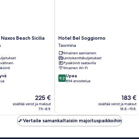
Hotel
Naxos Beach Sicilia
Hotel Bel Soggiorno
Bel
s
Taormina
Soggiorno
Ilmainen aamiainen
Taormina
uljetukset
Lentokenttäkuljetukset
vällinen
Pysäköinti saatavilla
köinti
Ilmainen Wi-Fi
9.2
hyvä
Upea
9,2
kautta
lua
894 arvostelua
10,
Upea,
Hinta
Hinta
225 €
183 €
894
on
on
arvostelua
sisältää verot ja maksut
sisältää verot ja maksut
225 €
183 €
7.9.–8.9.
18.8.–19.8.
Vertaile samankaltaisiin majoituspaikkoihin