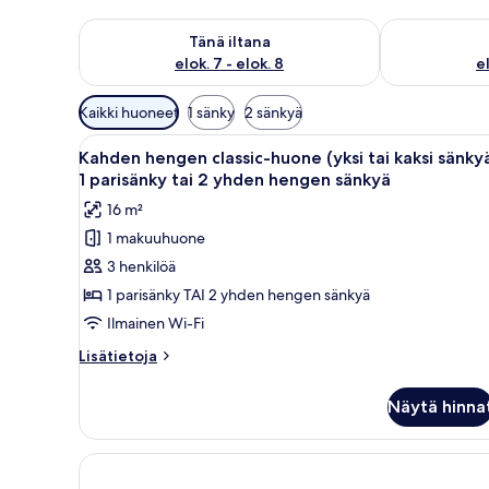
Tarkista tämän illan saatavuus elok. 7 - elok. 8
Tarkista huomi
Tänä iltana
elok. 7 - elok. 8
el
Huoneille
Kaikki huoneet
1 sänky
2 sänkyä
saatavilla
Avaa
Minibaari, tallelokero huonees
olevia
5
Kahden hengen classic-huone (yksi tai kaksi sänkyä
kaikki
suodattimia
1 parisänky tai 2 yhden hengen sänkyä
huonetyypin
16 m²
Kahden
1 makuuhuone
hengen
3 henkilöä
classic-
huone
1 parisänky TAI 2 yhden hengen sänkyä
(yksi
Ilmainen Wi-Fi
tai
Lisätietoja
Lisätietoja
kaksi
huoneesta
sänkyä),
Kahden
Näytä hinna
hengen
1
classic-
parisänky
huone
tai
(yksi