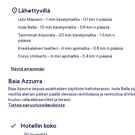
Lähettyvillä
Lido Mazzaro
- 1 min kävelymatka
- 0.1 km:n päässä
Isola Bella
- 10 min kävelymatka
- 0.9 km:n päässä
Kart
Taorminan köysirata
- 20 min kävelymatka
- 1.6 km:n
päässä
Kreikkalainen teatteri
- 6 min ajomatka
- 0.8 km:n päässä
Corso Umberto
- 6 min ajomatka
- 3.4 km:n päässä
Näytä enemmän
Baia Azzurra
Baia Azzurra tarjoaa asiakkaiden käyttöön kattoterassin; Isola Bella s
nauttia aterian paikan päällä olevassa ravintolassa ja rentoutua drinki
kuuluu välipalabaari/deli ja terassi.
Tietoa peruutusoikeuksista
Hotellin koko
50 huonetta