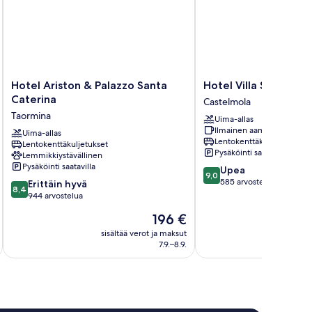
Hotel
Hotel
Hotel Ariston & Palazzo Santa
Hotel Villa Sonia
Ariston
Villa
Caterina
Castelmola
&
Sonia
Taormina
Uima-allas
Palazzo
Castelmola
Ilmainen aamiainen
Santa
Uima-allas
Lentokenttäkuljetukset
Lentokenttäkuljetukset
Caterina
Pysäköinti saatavilla
Lemmikkiystävällinen
Taormina
Pysäköinti saatavilla
9.0
Upea
9,0
kautta
585 arvostelua
8.4
Erittäin hyvä
8,4
10,
kautta
944 arvostelua
Upea,
10,
Hinta
196 €
585
Erittäin
on
arvostelua
hyvä,
sisältää verot ja maksut
sisäl
196 €
7.9.–8.9.
944
arvostelua