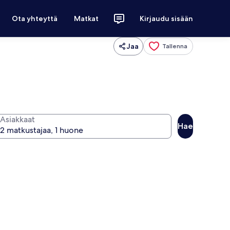
Ota yhteyttä
Matkat
Kirjaudu sisään
Jaa
Tallenna
Asiakkaat
Hae