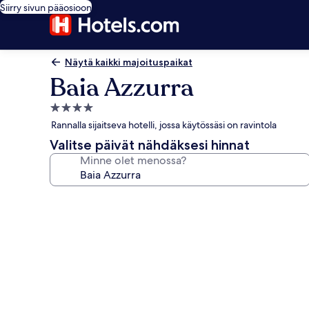
Siirry sivun pääosioon
Näytä kaikki majoituspaikat
Baia Azzurra
4.0
tähden
Rannalla sijaitseva hotelli, jossa käytössäsi on ravintola
majoituspaikka
Valitse päivät nähdäksesi hinnat
Minne olet menossa?
Majoituspaikan
Baia
Azzurra
valokuvagalleria