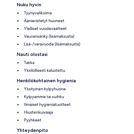
Nuku hyvin
Tyynyvalikoima
Äänieristetyt huoneet
Ylelliset vuodevaatteet
Vauvansänky (lisämaksusta)
Lisä-/varavuode (lisämaksusta)
Nauti olostasi
Takka
Yksilöllisesti kalustettu
Henkilökohtainen hygienia
Yksityinen kylpyhuone
Kylpyamme tai suihku
Ilmaiset hygieniatuotteet
Hiustenkuivaaja
Pyyhkeet
Yhteydenpito