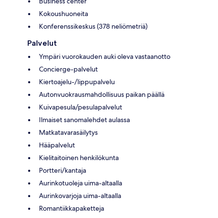
Business center
Kokoushuoneita
Konferenssikeskus (378 neliömetriä)
Palvelut
Ympäri vuorokauden auki oleva vastaanotto
Concierge-palvelut
Kiertoajelu-/lippupalvelu
Autonvuokrausmahdollisuus paikan päällä
Kuivapesula/pesulapalvelut
Ilmaiset sanomalehdet aulassa
Matkatavarasäilytys
Hääpalvelut
Kielitaitoinen henkilökunta
Portteri/kantaja
Aurinkotuoleja uima-altaalla
Aurinkovarjoja uima-altaalla
Romantiikkapaketteja