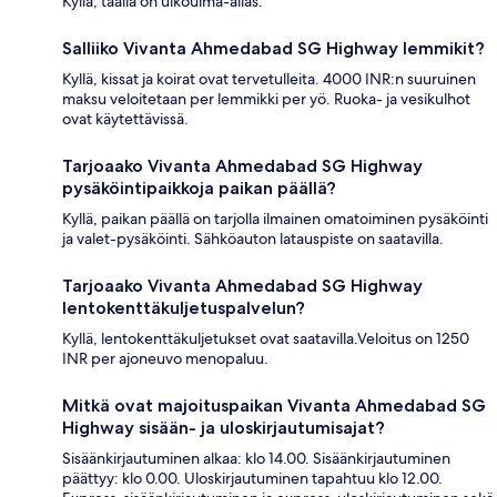
Kyllä, täällä on ulkouima-allas.
Salliiko Vivanta Ahmedabad SG Highway lemmikit?
Kyllä, kissat ja koirat ovat tervetulleita. 4000 INR:n suuruinen
maksu veloitetaan per lemmikki per yö. Ruoka- ja vesikulhot
ovat käytettävissä.
Tarjoaako Vivanta Ahmedabad SG Highway
pysäköintipaikkoja paikan päällä?
Kyllä, paikan päällä on tarjolla ilmainen omatoiminen pysäköinti
ja valet-pysäköinti. Sähköauton latauspiste on saatavilla.
Tarjoaako Vivanta Ahmedabad SG Highway
lentokenttäkuljetuspalvelun?
Kyllä, lentokenttäkuljetukset ovat saatavilla.Veloitus on 1250
INR per ajoneuvo menopaluu.
Mitkä ovat majoituspaikan Vivanta Ahmedabad SG
Highway sisään- ja uloskirjautumisajat?
Sisäänkirjautuminen alkaa: klo 14.00. Sisäänkirjautuminen
päättyy: klo 0.00. Uloskirjautuminen tapahtuu klo 12.00.