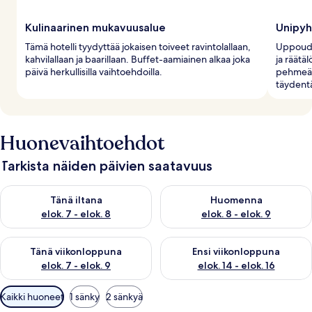
Kulinaarinen mukavuusalue
Unipyh
Tämä hotelli tyydyttää jokaisen toiveet ravintolallaan,
Uppoudu
kahvilallaan ja baarillaan. Buffet-aamiainen alkaa joka
ja räätä
päivä herkullisilla vaihtoehdoilla.
pehmeät 
täydentä
Huonevaihtoehdot
Tarkista näiden päivien saatavuus
Tarkista tämän illan saatavuus elok. 7 - elok. 8
Tarkista huomisen saatavuus el
Tänä iltana
Huomenna
elok. 7 - elok. 8
elok. 8 - elok. 9
Tarkista tämän viikonlopun saatavuus elok. 7 - elok. 9
Tarkista ensi viikonlopun saatav
Tänä viikonloppuna
Ensi viikonloppuna
elok. 7 - elok. 9
elok. 14 - elok. 16
Huoneille
Kaikki huoneet
1 sänky
2 sänkyä
saatavilla