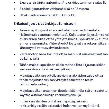
Express-sisäänkirjautuminen/-uloskirjautuminen saatavilla
Sisäänkirjautumisen vähimmäisikä on 18 vuotta
Uloskirjautuminen tapahtuu klo 12.00
Erikoisohjeet sisäänkirjautumiseen
Tämä majoituspaikka tarjoaa kuljetukset lentokentältä
(lisämaksuja saatetaan veloittaa). Kuljetusten järjestämiseksi
asiakkaiden tulee ottaa yhteyttä majoituspaikkaan 72 tuntia
ennen saapumista. Yhteystiedot löytyvät varauksen jälkeen
lähetetystä varausvahvistuksesta.
Vastaanoton henkilökunta ottaa saapuvat asiakkaat vastaan
paikan päällä
Tähän majoituspaikkaan ei ole mahdollista kirjautua sisään
vastaanoton aukioloaikojen jälkeen
Majoituspaikkaan autolla ajavien asiakkaiden tulee ottaa
tähän majoituspaikkaan yhteyttä etukäteen (esim.
reittiohjeita varten)
Majoituspaikan antamien tietojen käännöksissä on saatettu
käyttää automatisoituja käännöstyökaluja
Intian kansalaisten on tähän majoituspaikkaan
rekisteröityessään esitettävä Intian valtion myöntämä,