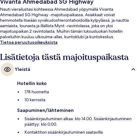
Vivanta Ahmedabad SG Highway
Nauti vierailustasi kohteessa Ahmedabad yöpymällä Vivanta
Ahmedabad SG Highway -majoituspaikassa. Asiakkaat voivat
hemmotella itseään syväkudoshierontahoidoilla kylpylässä, ja nauttia
aamiaista, lounasta ja illallista Mynt -ravintolassa, joka on yksi
majoituspaikan 2 ravintolasta. Muihin tämän luksusluokan hotellin
palveluihin kuuluu ulkouima-allas, kuntoklubi ja kuntokeskus.
Tietoa peruutusoikeuksista
Lisätietoja tästä majoituspaikasta
Yleistä
Hotellin koko
178 huonetta
10 kerrosta
Saapuminen/lähteminen
Sisäänkirjautuminen alkaa: klo 14.00. Sisäänkirjautuminen
päättyy: klo 0.00.
Kontaktiton sisäänkirjautuminen saatavilla