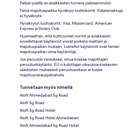
Paikan päällä on asiakkaiden turvana palosammutin.
Tämä majoituspaikka hyväksyy luottokortit. Käteismaksuja
ei hyväksytä.
Hyväksytyt luottokortit: Visa, Mastercard, American
Express ja Diners Club
Huomaathan, että kulttuuriset normit ja asiakkaisiin
sovellettavat käytännöt voivat poiketa maittain ja
majoituspaikan mukaan. Luetellut käytännöt ovat tämän
majoituspaikan omia käytäntöjä.
Jos peruutat varauksesi, sinua koskee majoittajan
peruutuskäytäntö. EU:n kuluttajan oikeuksia koskevien
säädösten mukaisesti peruutusoikeus ei koske
majoitusvarauspalveluita.
Tunnetaan myös nimellä
Aloft Ahmedabad Sg Road
Aloft Sg Road
Aloft Sg Road Hotel
Aloft Sg Road Hotel Ahmedabad
Aloft Ahmedabad Sg Road Hotel