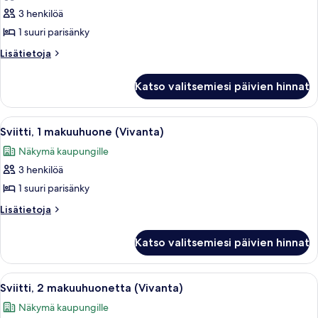
huone,
3 henkilöä
1
1 suuri parisänky
suuri
Lisätietoja
Lisätietoja
parisänky
huoneesta
kuvat
Deluxe-
Katso valitsemiesi päivien hinnat
huone,
1
suuri
Avaa
Moderni hotellihuone, jossa on suuri s
3
parisänky
Sviitti, 1 makuuhuone (Vivanta)
kaikki
Näkymä kaupungille
huonetyypin
3 henkilöä
Sviitti,
1
1 suuri parisänky
makuuhuone
Lisätietoja
Lisätietoja
(Vivanta)
huoneesta
Sviitti,
kuvat
Katso valitsemiesi päivien hinnat
1
makuuhuone
(Vivanta)
Avaa
Ruokailutila, jossa on marmoripöytä, si
3
Sviitti, 2 makuuhuonetta (Vivanta)
kaikki
Näkymä kaupungille
huonetyypin