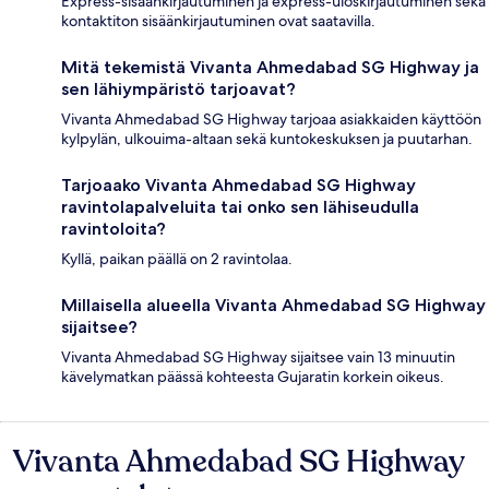
Express-sisäänkirjautuminen ja express-uloskirjautuminen sekä
kontaktiton sisäänkirjautuminen ovat saatavilla.
Mitä tekemistä Vivanta Ahmedabad SG Highway ja
sen lähiympäristö tarjoavat?
Vivanta Ahmedabad SG Highway tarjoaa asiakkaiden käyttöön
kylpylän, ulkouima-altaan sekä kuntokeskuksen ja puutarhan.
Tarjoaako Vivanta Ahmedabad SG Highway
ravintolapalveluita tai onko sen lähiseudulla
ravintoloita?
Kyllä, paikan päällä on 2 ravintolaa.
Millaisella alueella Vivanta Ahmedabad SG Highway
sijaitsee?
Vivanta Ahmedabad SG Highway sijaitsee vain 13 minuutin
kävelymatkan päässä kohteesta Gujaratin korkein oikeus.
Vivanta Ahmedabad SG Highway
Arvostelut