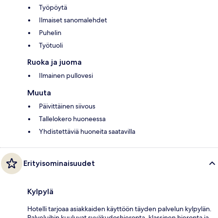
Työpöytä
Ilmaiset sanomalehdet
Puhelin
Työtuoli
Ruoka ja juoma
Ilmainen pullovesi
Muuta
Päivittäinen siivous
Tallelokero huoneessa
Yhdistettäviä huoneita saatavilla
Erityisominaisuudet
Kylpylä
Hotelli tarjoaa asiakkaiden käyttöön täyden palvelun kylpylän.
Palveluihin kuuluvat syväkudoshieronta, klassinen hieronta ja