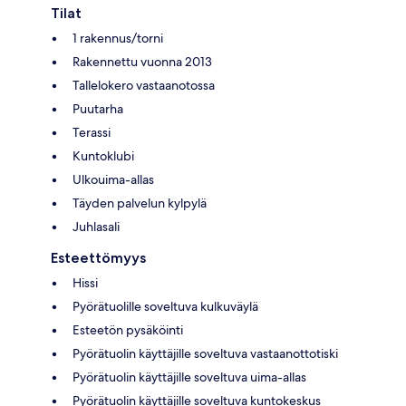
Tilat
1 rakennus/torni
Rakennettu vuonna 2013
Tallelokero vastaanotossa
Puutarha
Terassi
Kuntoklubi
Ulkouima-allas
Täyden palvelun kylpylä
Juhlasali
Esteettömyys
Hissi
Pyörätuolille soveltuva kulkuväylä
Esteetön pysäköinti
Pyörätuolin käyttäjille soveltuva vastaanottotiski
Pyörätuolin käyttäjille soveltuva uima-allas
Pyörätuolin käyttäjille soveltuva kuntokeskus