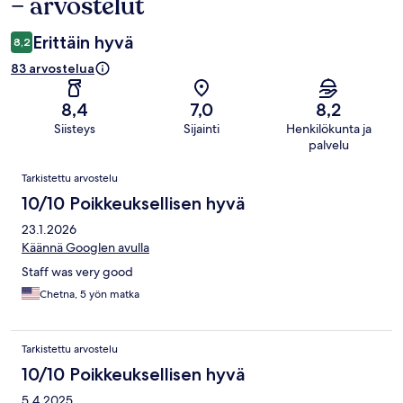
– arvostelut
Erittäin hyvä
8,2
83 arvostelua
8,4
7,0
8,2
Siisteys
Sijainti
Henkilökunta ja
palvelu
Arvostelut
Tarkistettu arvostelu
10/10 Poikkeuksellisen hyvä
23.1.2026
Käännä Googlen avulla
Staff was very good
Chetna, 5 yön matka
Tarkistettu arvostelu
10/10 Poikkeuksellisen hyvä
5.4.2025