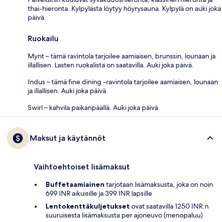
thai-hieronta. Kylpylästa löytyy höyrysauna. Kylpylä on auki joka
päivä.
Ruokailu
Mynt – tämä ravintola tarjoilee aamiaisen, brunssin, lounaan ja
illallisen. Lasten ruokalista on saatavilla. Auki joka päivä.
Indus – tämä fine dining -ravintola tarjoilee aamiaisen, lounaan
ja illallisen. Auki joka päivä
Swirl – kahvila paikanpäällä. Auki joka päivä
Maksut ja käytännöt
Vaihtoehtoiset lisämaksut
Buffetaamiainen
tarjotaan lisämaksusta, joka on noin
699 INR aikuisille ja 399 INR lapsille
Lentokenttäkuljetukset
ovat saatavilla 1250 INR:n
suuruisesta lisämaksusta per ajoneuvo (menopaluu)