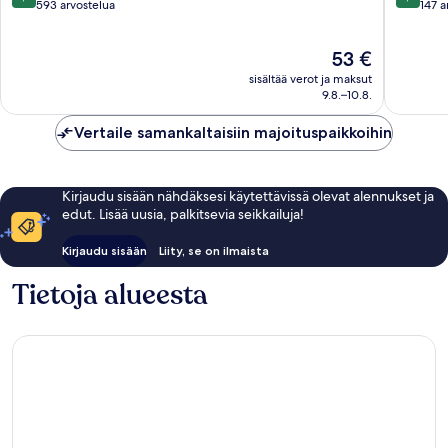
kautta
kautta
593 arvostelua
147 a
10,
10,
Upea,
Upea,
Hinta
53 €
593
147
on
arvostelua
arvostel
sisältää verot ja maksut
53 €
9.8.–10.8.
Vertaile samankaltaisiin majoituspaikkoihin
Kirjaudu sisään nähdäksesi käytettävissä olevat alennukset ja
edut. Lisää uusia, palkitsevia seikkailuja!
Kirjaudu sisään
Liity, se on ilmaista
Tietoja alueesta