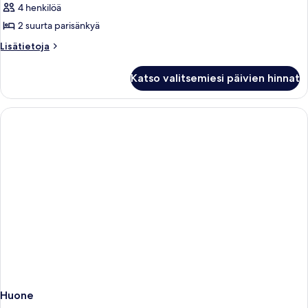
4 henkilöä
Sviitti,
2
2 suurta parisänkyä
makuuhuonetta
Lisätietoja
Lisätietoja
(Vivanta)
huoneesta
Sviitti,
kuvat
Katso valitsemiesi päivien hinnat
2
makuuhuonetta
(Vivanta)
Huone