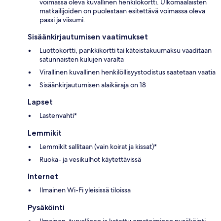
voimassa oleva kuvallinen henkilökortti. Ulkomaalaisten
matkailijoiden on puolestaan esitettävä voimassa oleva
passi ja viisumi.
Sisäänkirjautumisen vaatimukset
Luottokortti, pankkikortti tai käteistakuumaksu vaaditaan
satunnaisten kulujen varalta
Virallinen kuvallinen henkilöllisyystodistus saatetaan vaatia
Sisäänkirjautumisen alaikäraja on 18
Lapset
Lastenvahti*
Lemmikit
Lemmikit sallitaan (vain koirat ja kissat)*
Ruoka- ja vesikulhot käytettävissä
Internet
Ilmainen Wi-Fi yleisissä tiloissa
Pysäköinti
Ilmainen, turvallinen ja katettu omatoiminen pysäköinti