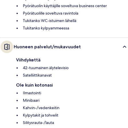
Pyörätuolin käyttäjille soveltuva business center
Pyörätuolille soveltuva ravintola
Tukitanko WC-istuimen lähellä
Tukitanko kylpyammeessa
Huoneen palvelut/mukavuudet
Viihdykettä
42-tuumainen älytelevisio
Satelliittikanavat
Ole kuin kotonasi
Ilmastointi
Minibaari
Kahvin-/vedenkeitin
Kylpytakit ja tohvelit
Silitysrauta-/lauta