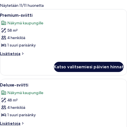
olevia
Näytetään 11/11 huonetta
suodattimia
Avaa
Moderni hotellihuone, jossa on suuri sä
4
Premium-sviitti
kaikki
Näkymä kaupungille
huonetyypin
58 m²
Premium-
sviitti
4 henkilöä
kuvat
1 suuri parisänky
Lisätietoja
Lisätietoja
huoneesta
Premium-
Katso valitsemiesi päivien hinnat
sviitti
Avaa
Moderni hotellihuone, jossa on ruokailu
2
Deluxe-sviitti
kaikki
Näkymä kaupungille
huonetyypin
48 m²
Deluxe-
sviitti
4 henkilöä
kuvat
1 suuri parisänky
Lisätietoja
Lisätietoja