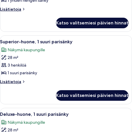
1 yhden hengen sänky
yhden
Lisätietoja
Lisätietoja
hengen
huoneesta
sänky
Deluxe-
Katso valitsemiesi päivien hinnat
huone,
kuvat
1
yhden
Avaa
Hotellihuone, jossa on suuri sänky, työ
4
hengen
Superior-huone, 1 suuri parisänky
kaikki
sänky
Näkymä kaupungille
huonetyypin
28 m²
Superior-
huone,
3 henkilöä
1
1 suuri parisänky
suuri
Lisätietoja
Lisätietoja
parisänky
huoneesta
kuvat
Superior-
Katso valitsemiesi päivien hinnat
huone,
1
suuri
Avaa
Moderni hotellihuone, jossa on suuri sä
4
parisänky
Deluxe-huone, 1 suuri parisänky
kaikki
Näkymä kaupungille
huonetyypin
28 m²
Deluxe-