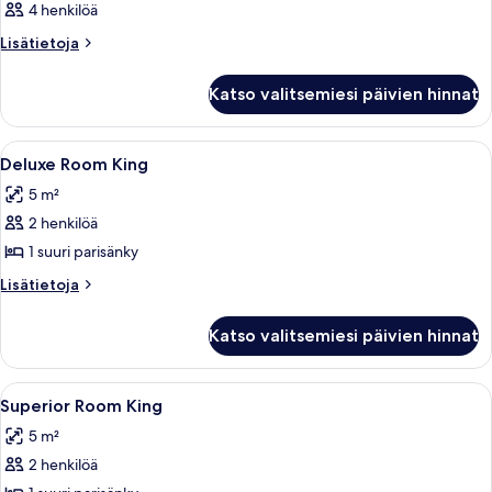
4 henkilöä
Lisätietoja
Lisätietoja
huoneesta
Huone
Katso valitsemiesi päivien hinnat
Avaa
Moderni kylpyhuone, jossa on suuri pe
1
Deluxe Room King
kaikki
5 m²
huonetyypin
2 henkilöä
Deluxe
Room
1 suuri parisänky
King
Lisätietoja
Lisätietoja
kuvat
huoneesta
Deluxe
Katso valitsemiesi päivien hinnat
Room
King
Avaa
Moderni kylpyhuone, jossa on suuri pe
1
Superior Room King
kaikki
5 m²
huonetyypin
2 henkilöä
Superior