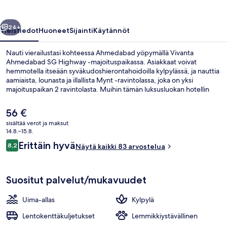
llinen
Seuraava
24+
Yleistiedot
Huoneet
Sijainti
Käytännöt
Nauti vierailustasi kohteessa Ahmedabad yöpymällä Vivanta
Ahmedabad SG Highway -majoituspaikassa. Asiakkaat voivat
hemmotella itseään syväkudoshierontahoidoilla kylpylässä, ja nauttia
aamiaista, lounasta ja illallista Mynt -ravintolassa, joka on yksi
majoituspaikan 2 ravintolasta. Muihin tämän luksusluokan hotellin
palveluihin kuuluu ulkouima-allas, kuntoklubi ja kuntokeskus.
Nykyinen
56 €
hinta
sisältää verot ja maksut
on
14.8.–15.8.
Ulkopuoli
56 €
Arvostelut
Erittäin hyvä
8,2
Näytä kaikki 83 arvostelua
8,2 kautta 10.
Suositut palvelut/mukavuudet
Uima-allas
Kylpylä
Lentokenttäkuljetukset
Lemmikkiystävällinen