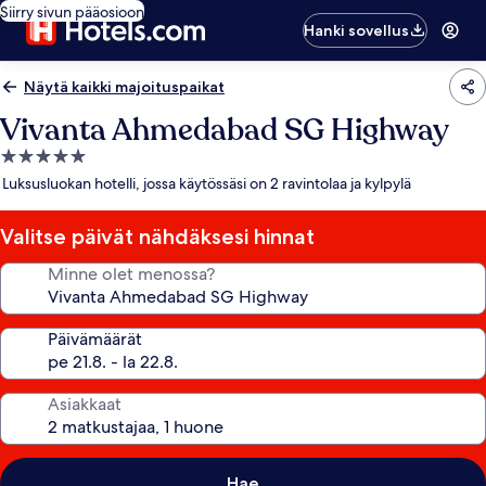
Siirry sivun pääosioon
Hanki sovellus
Näytä kaikki majoituspaikat
Vivanta Ahmedabad SG Highway
5.0
tähden
Luksusluokan hotelli, jossa käytössäsi on 2 ravintolaa ja kylpylä
majoituspaikka
Valitse päivät nähdäksesi hinnat
Minne olet menossa?
Päivämäärät
Asiakkaat
Hae