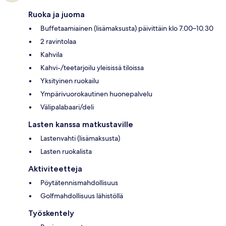
Ruoka ja juoma
Buffetaamiainen (lisämaksusta) päivittäin klo 7.00–10.30
2 ravintolaa
Kahvila
Kahvi-/teetarjoilu yleisissä tiloissa
Yksityinen ruokailu
Ympärivuorokautinen huonepalvelu
Välipalabaari/deli
Lasten kanssa matkustaville
Lastenvahti (lisämaksusta)
Lasten ruokalista
Aktiviteetteja
Pöytätennismahdollisuus
Golfmahdollisuus lähistöllä
Työskentely