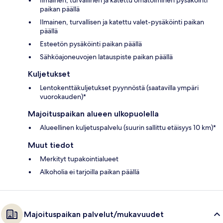
paikan päällä
Ilmainen, turvallisen ja katettu valet-pysäköinti paikan
päällä
Esteetön pysäköinti paikan päällä
Sähköajoneuvojen latauspiste paikan päällä
Kuljetukset
Lentokenttäkuljetukset pyynnöstä (saatavilla ympäri
vuorokauden)*
Majoituspaikan alueen ulkopuolella
Alueellinen kuljetuspalvelu (suurin sallittu etäisyys 10 km)*
Muut tiedot
Merkityt tupakointialueet
Alkoholia ei tarjoilla paikan päällä
Majoituspaikan palvelut/mukavuudet