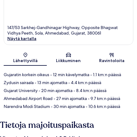
147/53 Sarkhej-Gandhinagar Highway, Opposite Bhagwat
Vidhya Peeth, Sola, Ahmedabad, Gujarat, 380061
Näytä kartalla
Kartta
Lähettyvillä
Liikkuminen
Ravintoloita
Gujaratin korkein oikeus
- 12 min kävelymatka
- 1.1 km:n päässä
Zydusin sairaala
- 13 min ajomatka
- 4.4 km:n päässä
Gujarat University
- 20 min ajomatka
- 8.4 km:n päässä
Ahmedabad Airport Road
- 27 min ajomatka
- 9.7 km:n päässä
Narendra Modi Stadium
- 30 min ajomatka
- 10.6 km:n päässä
Tietoja majoituspaikasta