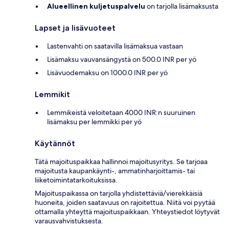
Alueellinen kuljetuspalvelu
on tarjolla lisämaksusta
Lapset ja lisävuoteet
Lastenvahti on saatavilla lisämaksua vastaan
Lisämaksu vauvansängystä on 500.0 INR per yö
Lisävuodemaksu on 1000.0 INR per yö
Lemmikit
Lemmikeistä veloitetaan 4000 INR:n suuruinen
lisämaksu per lemmikki per yö
Käytännöt
Tätä majoituspaikkaa hallinnoi majoitusyritys. Se tarjoaa
majoitusta kaupankäynti-, ammatinharjoittamis- tai
liiketoimintatarkoituksissa.
Majoituspaikassa on tarjolla yhdistettäviä/vierekkäisiä
huoneita, joiden saatavuus on rajoitettua. Niitä voi pyytää
ottamalla yhteyttä majoituspaikkaan. Yhteystiedot löytyvät
varausvahvistuksesta.