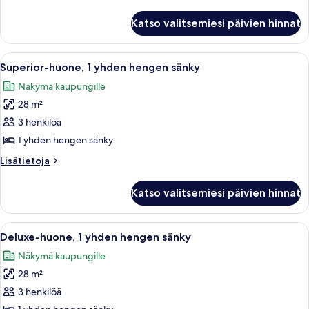
huoneesta
Deluxe-
Katso valitsemiesi päivien hinnat
sviitti
Avaa
Hotellihuone, jossa on kaksi sänkyä, s
4
Superior-huone, 1 yhden hengen sänky
kaikki
Näkymä kaupungille
huonetyypin
28 m²
Superior-
huone,
3 henkilöä
1
1 yhden hengen sänky
yhden
Lisätietoja
Lisätietoja
hengen
huoneesta
sänky
Superior-
Katso valitsemiesi päivien hinnat
huone,
kuvat
1
yhden
Avaa
Hotellihuone, jossa on kaksi sänkyä, s
4
hengen
Deluxe-huone, 1 yhden hengen sänky
kaikki
sänky
Näkymä kaupungille
huonetyypin
28 m²
Deluxe-
huone,
3 henkilöä
1