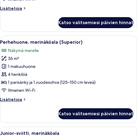
Lisätietoja
Lisätietoja
huoneesta
Standard-
Katso valitsemiesi päivien hinnat
huone,
merinäköala
Avaa
Perhehuone, merinäköala (Superior) | 
2
Perhehuone, merinäköala (Superior)
kaikki
Näkymä merelle
huonetyypin
36 m²
Perhehuone,
merinäköala
1 makuuhuone
(Superior)
4 henkilöä
kuvat
1 parisänky ja 1 vuodesohva (125–150 cm leveä)
Ilmainen Wi-Fi
Lisätietoja
Lisätietoja
huoneesta
Perhehuone,
Katso valitsemiesi päivien hinnat
merinäköala
(Superior)
Avaa
Junior-sviitti, merinäköala | 1 makuuh
7
Junior-sviitti, merinäköala
kaikki