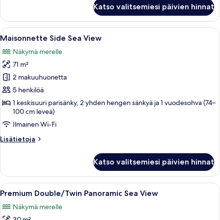
Superior
Katso valitsemiesi päivien hinnat
Maisonette
front
sea
Avaa
Moderni hotellihuone, jossa on suuri sä
7
view
Maisonnette Side Sea View
kaikki
Näkymä merelle
huonetyypin
71 m²
Maisonnette
Side
2 makuuhuonetta
Sea
5 henkilöä
View
1 keskisuuri parisänky, 2 yhden hengen sänkyä ja 1 vuodesohva (74–
kuvat
100 cm leveä)
Ilmainen Wi-Fi
Lisätietoja
Lisätietoja
huoneesta
Maisonnette
Katso valitsemiesi päivien hinnat
Side
Sea
View
Avaa
Moderni hotellihuone, jossa on suuri 
7
Premium Double/Twin Panoramic Sea View
kaikki
Näkymä merelle
huonetyypin
30 m²