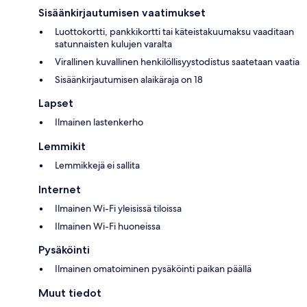
Sisäänkirjautumisen vaatimukset
Luottokortti, pankkikortti tai käteistakuumaksu vaaditaan
satunnaisten kulujen varalta
Virallinen kuvallinen henkilöllisyystodistus saatetaan vaatia
Sisäänkirjautumisen alaikäraja on 18
Lapset
Ilmainen lastenkerho
Lemmikit
Lemmikkejä ei sallita
Internet
Ilmainen Wi-Fi yleisissä tiloissa
Ilmainen Wi-Fi huoneissa
Pysäköinti
Ilmainen omatoiminen pysäköinti paikan päällä
Muut tiedot