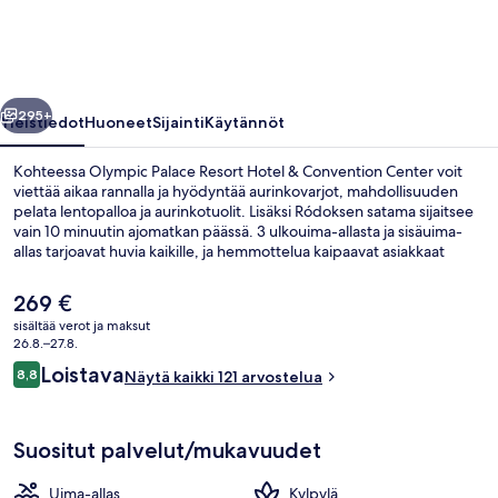
&
Convention
Center
llinen
Seuraava
valokuvagalleria
295+
Yleistiedot
Huoneet
Sijainti
Käytännöt
Kohteessa Olympic Palace Resort Hotel & Convention Center voit
viettää aikaa rannalla ja hyödyntää aurinkovarjot, mahdollisuuden
pelata lentopalloa ja aurinkotuolit. Lisäksi Ródoksen satama sijaitsee
vain 10 minuutin ajomatkan päässä. 3 ulkouima-allasta ja sisäuima-
allas tarjoavat huvia kaikille, ja hemmottelua kaipaavat asiakkaat
voivat nauttia kylpylän tarjoamista kuumakivihierontahoidoista,
vartalokääreistä ja kasvohoidoista. Elea Main Restaurant, yksi 6
Nykyinen
269 €
ravintolasta, tarjoilee aamiaisen, lounaan ja illallisen. Muihin tämän
hinta
sisältää verot ja maksut
luksusluokan hotellin mukavuuksiin kuuluvat 4 baaria/loungea,
on
26.8.–27.8.
maksuton lastenkerho ja allasbaari.
Premium Junior Suite Panoramic Sea 
269 €
Arvostelut
Loistava
8,8
Näytä kaikki 121 arvostelua
8,8 kautta 10.
Suositut palvelut/mukavuudet
Uima-allas
Kylpylä