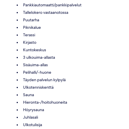
Pankkiautomaatti/pankkipalvelut
Tallelokero vastaanotossa
Puutarha
Piknikalue
Terassi
Kirjasto
Kuntokeskus
3 ulkouima-allasta
Sisäuima-allas
Pelihalli/-huone
Täyden palvelun kylpylä
Ulkotenniskenttä
Sauna
Hieronta-/hoitohuoneita
Höyrysauna
Juhlasali
Ulkotulisija