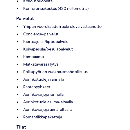
Kokoushuoneita
Konferenssikeskus (420 neliömetriä)
Palvelut
Ympäri vuorokauden auki oleva vastaanotto
Concierge-palvelut
Kiertoajelu-/lippupalvelu
Kuivapesula/pesulapalvelut
Kampaamo
Matkatavarasäilytys
Polkupyörien vuokrausmahdollisuus
Aurinkotuoleja rannalla
Rantapyyhkeet
Aurinkovarjoja rannalla
Aurinkotuoleja uima-altaalla
Aurinkovarjoja uima-altaalla
Romantiikkapaketteja
Tilat