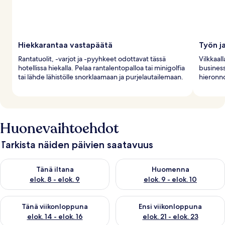
Hiekkarantaa vastapäätä
Työn ja
Rantatuolit, -varjot ja -pyyhkeet odottavat tässä
Vilkkaall
hotellissa hiekalla. Pelaa rantalentopalloa tai minigolfia
business
tai lähde lähistölle snorklaamaan ja purjelautailemaan.
hieronnoi
Huonevaihtoehdot
Tarkista näiden päivien saatavuus
Tarkista tämän illan saatavuus elok. 8 - elok. 9
Tarkista huomisen saatavuus el
Tänä iltana
Huomenna
elok. 8 - elok. 9
elok. 9 - elok. 10
Tarkista tämän viikonlopun saatavuus elok. 14 - elok. 16
Tarkista ensi viikonlopun saata
Tänä viikonloppuna
Ensi viikonloppuna
elok. 14 - elok. 16
elok. 21 - elok. 23