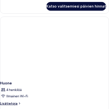
Huone
Katso valitsemiesi päivien hinnat
Huone
4 henkilöä
Ilmainen Wi-Fi
Lisätietoja
Lisätietoja
huoneesta