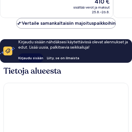
Hinta
410 €
-
521
Loistava,
on
All
arvostel
250
sisältää verot ja maksut
410 €
inclusive
25.8.–26.8.
arvostelua
Rhodes
Vertaile samankaltaisiin majoituspaikkoihin
Kirjaudu sisään nähdäksesi käytettävissä olevat alennukset ja
edut. Lisää uusia, palkitsevia seikkailuja!
Kirjaudu sisään
Liity, se on ilmaista
Tietoja alueesta