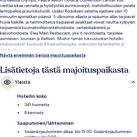
viettää aikaa rannalla ja hyödyntää aurinkovarjot, mahdollisuuden pelata
lentopalloa ja aurinkotuolit. Lisäksi Ródoksen satama sijaitsee vain 10
minuutin ajomatkan päässä. 3 ulkouima-allasta ja sisäuima-allas tarjoavat
huvia kaikille, ja hemmottelua kaipaavat asiakkaat voivat nauttia kylpylän
tarjoamista kuumakivihierontahoidoista, vartalokääreistä ja
kasvohoidoista. Elea Main Restaurant, yksi 6 ravintolasta, tarjoilee
aamiaisen, lounaan ja illallisen. Muihin tämän luksusluokan hotellin
mukavuuksiin kuuluvat 4 baaria/loungea, maksuton lastenkerho ja
allasbaari.
Näytä enemmän tietoja majoituspaikasta
Lisätietoja tästä majoituspaikasta
Yleistä
Hotellin koko
341 huonetta
8 kerrosta
Saapuminen/lähteminen
Sisäänkirjautuminen alkaa: klo 15.00. Sisäänkirjautuminen
päättyy: klo 0.00.