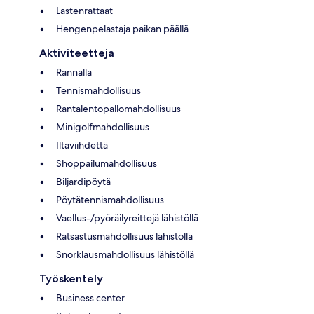
Lastenrattaat
Hengenpelastaja paikan päällä
Aktiviteetteja
Rannalla
Tennismahdollisuus
Rantalentopallomahdollisuus
Minigolfmahdollisuus
Iltaviihdettä
Shoppailumahdollisuus
Biljardipöytä
Pöytätennismahdollisuus
Vaellus-/pyöräilyreittejä lähistöllä
Ratsastusmahdollisuus lähistöllä
Snorklausmahdollisuus lähistöllä
Työskentely
Business center