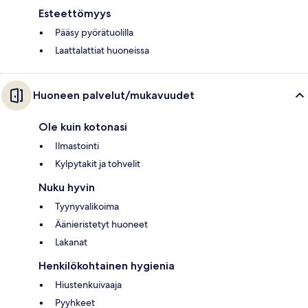
Esteettömyys
Pääsy pyörätuolilla
Laattalattiat huoneissa
Huoneen palvelut/mukavuudet
Ole kuin kotonasi
Ilmastointi
Kylpytakit ja tohvelit
Nuku hyvin
Tyynyvalikoima
Äänieristetyt huoneet
Lakanat
Henkilökohtainen hygienia
Hiustenkuivaaja
Pyyhkeet