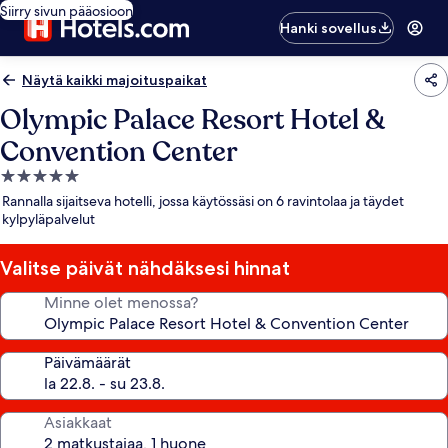
Siirry sivun pääosioon
Hanki sovellus
Näytä kaikki majoituspaikat
Olympic Palace Resort Hotel &
Convention Center
5.0
tähden
Rannalla sijaitseva hotelli, jossa käytössäsi on 6 ravintolaa ja täydet
majoituspaikka
kylpyläpalvelut
Valitse päivät nähdäksesi hinnat
Minne olet menossa?
Päivämäärät
Asiakkaat