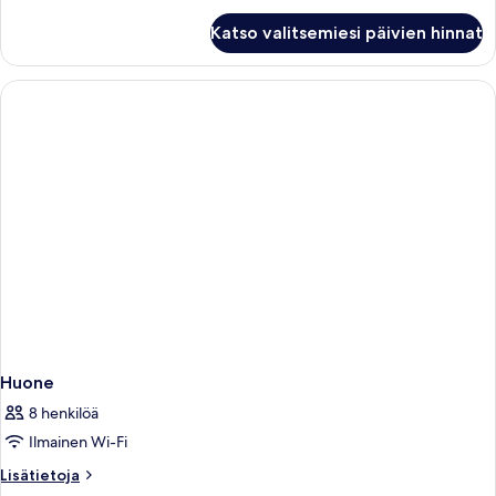
Premium
Katso valitsemiesi päivien hinnat
Junior
Suite
Panoramic
Sea
View
Huone
8 henkilöä
Ilmainen Wi-Fi
Lisätietoja
Lisätietoja
huoneesta