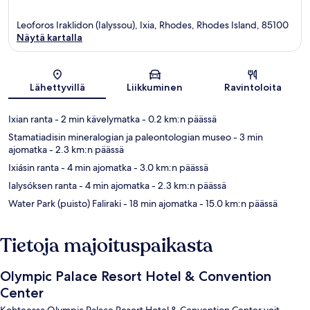
Leoforos Iraklidon (Ialyssou), Ixia, Rhodes, Rhodes Island, 85100
Näytä kartalla
Kartta
Lähettyvillä
Liikkuminen
Ravintoloita
Ixian ranta
- 2 min kävelymatka
- 0.2 km:n päässä
Stamatiadisin mineralogian ja paleontologian museo
- 3 min
ajomatka
- 2.3 km:n päässä
Ixiásin ranta
- 4 min ajomatka
- 3.0 km:n päässä
Ialysóksen ranta
- 4 min ajomatka
- 2.3 km:n päässä
Water Park (puisto) Faliraki
- 18 min ajomatka
- 15.0 km:n päässä
Tietoja majoituspaikasta
Olympic Palace Resort Hotel & Convention
Center
Kohteessa Olympic Palace Resort Hotel & Convention Center voit