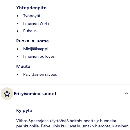
Yhteydenpito
Työpöytä
Ilmainen Wi-Fi
Puhelin
Ruoka ja juoma
Minijääkaappi
Ilmainen pullovesi
Muuta
Päivittäinen siivous
Erityisominaisuudet
Kylpylä
Vithos Spa tarjoaa käyttöösi 3 hoitohuonetta ja huoneita
pariskunnille. Palveluihin kuuluvat kuumakivihieronta, klassinen