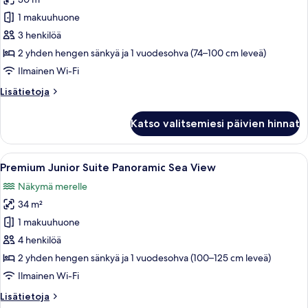
Premium
Double/Twin
1 makuuhuone
Panoramic
3 henkilöä
Sea
2 yhden hengen sänkyä ja 1 vuodesohva (74–100 cm leveä)
View
Ilmainen Wi-Fi
kuvat
Lisätietoja
Lisätietoja
huoneesta
Premium
Katso valitsemiesi päivien hinnat
Double/Twin
Panoramic
Sea
Avaa
Moderni hotellihuone, jossa on suuri s
13
View
Premium Junior Suite Panoramic Sea View
kaikki
Näkymä merelle
huonetyypin
34 m²
Premium
Junior
1 makuuhuone
Suite
4 henkilöä
Panoramic
2 yhden hengen sänkyä ja 1 vuodesohva (100–125 cm leveä)
Sea
Ilmainen Wi-Fi
View
Lisätietoja
Lisätietoja
kuvat
huoneesta