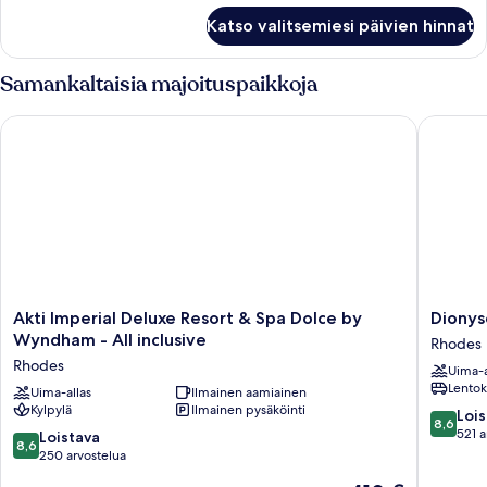
Huone
Katso valitsemiesi päivien hinnat
Samankaltaisia majoituspaikkoja
Akti Imperial Deluxe Resort & Spa Dolce by Wyndham - All inc
Dionysos
Akti
Dionyso
Akti Imperial Deluxe Resort & Spa Dolce by
Dionys
Imperial
Hotel
Wyndham - All inclusive
Rhodes
Deluxe
Rhodes
Rhodes
Uima-a
Resort
Lentok
&
Uima-allas
Ilmainen aamiainen
Kylpylä
Ilmainen pysäköinti
Spa
8.6
Lois
8,6
Dolce
kautta
521 a
8.6
Loistava
8,6
by
10,
kautta
250 arvostelua
Wyndham
Loistava,
10,