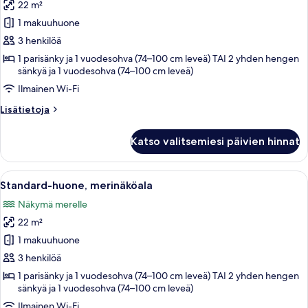
22 m²
Standard-
huone,
1 makuuhuone
vuoristonäköala
3 henkilöä
kuvat
1 parisänky ja 1 vuodesohva (74–100 cm leveä) TAI 2 yhden hengen
sänkyä ja 1 vuodesohva (74–100 cm leveä)
Ilmainen Wi-Fi
Lisätietoja
Lisätietoja
huoneesta
Standard-
Katso valitsemiesi päivien hinnat
huone,
vuoristonäköala
Avaa
Standard-huone, merinäköala | 1 maku
4
Standard-huone, merinäköala
kaikki
Näkymä merelle
huonetyypin
22 m²
Standard-
huone,
1 makuuhuone
merinäköala
3 henkilöä
kuvat
1 parisänky ja 1 vuodesohva (74–100 cm leveä) TAI 2 yhden hengen
sänkyä ja 1 vuodesohva (74–100 cm leveä)
Ilmainen Wi-Fi