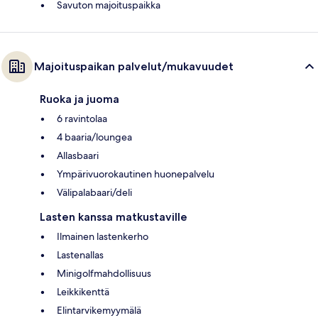
Savuton majoituspaikka
Majoituspaikan palvelut/mukavuudet
Ruoka ja juoma
6 ravintolaa
4 baaria/loungea
Allasbaari
Ympärivuorokautinen huonepalvelu
Välipalabaari/deli
Lasten kanssa matkustaville
Ilmainen lastenkerho
Lastenallas
Minigolfmahdollisuus
Leikkikenttä
Elintarvikemyymälä