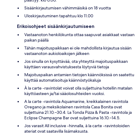
Sisäänkirjautumisen vähimmäisikä on 18 vuotta
Uloskirjautuminen tapahtuu klo 11.00
Erikoisohjeet sisäänkirjautumiseen
Vastaanoton henkilökunta ottaa saapuvat asiakkaat vastaan
paikan päällä
Tähän majoituspaikkaan ei ole mahdollista kirjautua sisään
vastaanoton aukioloaikojen jälkeen
Jos sinulla on kysyttävää, ota yhteyttä majoituspaikkaan
käyttäen varausvahvistuksesta löytyviä tietoja
Majoituspaikan antamien tietojen käännöksissä on saatettu
käyttää automatisoituja käännöstyökaluja
À la carte -ravintolat voivat olla suljettuina hotellin matalan
käyttöasteen ja/tai sääolosuhteiden vuoksi.
A la carte -ravintola Aquamarine, kreikkalainen ravintola
Oregano ja meksikolainen ravintola Casa Bonita ovat
suljettuina 21.10.–30.4. La Tonda Pizza & Pasta -ravintola ja
Eclipse Champagne Bar ovat suljettuina 16.10.–14.5.
Jos varasit All inclusive -hinnalla, à la carte -ravintoloiden
ateriat ovat saatavilla lisämaksusta.