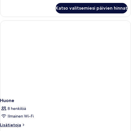
Huone
Katso valitsemiesi päivien hinnat
Huone
8 henkilöä
Ilmainen Wi-Fi
Lisätietoja
Lisätietoja
huoneesta