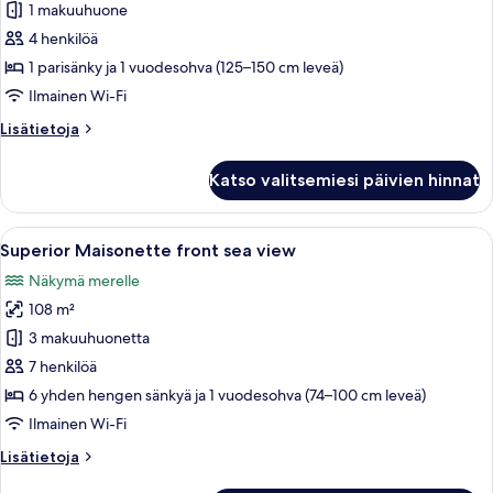
1 makuuhuone
4 henkilöä
1 parisänky ja 1 vuodesohva (125–150 cm leveä)
Ilmainen Wi-Fi
Lisätietoja
Lisätietoja
huoneesta
Perhehuone,
Katso valitsemiesi päivien hinnat
vuoristonäköala
Avaa
Kattoterassi, jossa on poreallas, auri
14
Superior Maisonette front sea view
kaikki
Näkymä merelle
huonetyypin
108 m²
Superior
Maisonette
3 makuuhuonetta
front
7 henkilöä
sea
6 yhden hengen sänkyä ja 1 vuodesohva (74–100 cm leveä)
view
Ilmainen Wi-Fi
kuvat
Lisätietoja
Lisätietoja
huoneesta