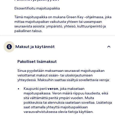
Ekosertifioitu majoituspaikka
Tämä majoituspaikka on mukana Green Key -ohjelmassa, joka
mittaa majoituspaikan vaikutusta yhteen tai useampaan
seuraavista asioista: ympäristö, yhteisö, kulttuuriperintö ja
paikallinen talous.
Maksut ja käytännöt
Pakolliset lisämaksut
Sinua pyydetään maksamaan seuraavat majoituspaikan
veloittamat maksut sisään- tai uloskirjautumisen
yhteydessä. Maksuihin saattaa sisältyä sovellettavia veroja:
Kaupunki perii
veron
, joka maksetaan
majoituspaikassa. Veron määrä riippuu kaudesta, eikä
sitä välttämättä peritä ympäri vuoden. Muita
poikkeuksia tai alennuksia saatetaan soveltaa. Lisätietoja
saat ottamalla yhteyttä majoituspaikkaan
varausvahvistuksessa olevia tietoja käyttäen.