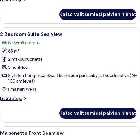
huoneesta
Sviitti,
Katso valitsemiesi päivien hinnat
merinäköala
Avaa
Moderni hotellihuone, jossa on suuri s
7
2 Bedroom Suite Sea view
kaikki
Näkymä merelle
huonetyypin
65 m²
2
Bedroom
2 makuuhuonetta
Suite
5 henkilöä
Sea
2 yhden hengen sänkyä, 1 keskisuuri parisänky ja 1 vuodesohva (74–
view
100 cm leveä)
kuvat
Ilmainen Wi-Fi
Lisätietoja
Lisätietoja
huoneesta
2
Katso valitsemiesi päivien hinnat
Bedroom
Suite
Sea
Avaa
Kattoterassilla on uima-allas, porealla
12
view
Maisonette Front Sea view
kaikki