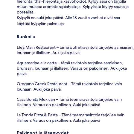
hieronta, thai-hieronta ja kasvohoidot. Kylpylässä on tarjolla
muun muassa aromaterapiahoitoja. Kylpylästä löytyy sauna ja
poreallas.
Kylpylä on auki joka päivä. Alle 18 vuotta vanhat eivät saa
käyttää kylpylän palveluja.
Ruokailu
Elea Main Restaurant – tämä buffetravintola tarjoilee aamiaisen,
lounaan ja illallisen. Auki joka päivä.
Aquamarine a la carte – tämä ravintola tarjoilee aamiaisen,
brunssin, lounaan ja illallisen. Varaus on pakollinen. Auki joka
päivä
Oregano Greek Restaurant – Tämä ravintola tarjoilee vain
lounaan. Auki joka päivä
Casa Bonita Mexican – Tämä teemaravintola tarjoilee vain
illallisen. Varaus on pakollinen. Auki joka päivä
La Tonda Pizza & Pasta – Tämä teemaravintola tarjoilee vain
illallisen. Varaus on pakollinen. Auki joka päivä
Palkinnot ja jäsenyydet