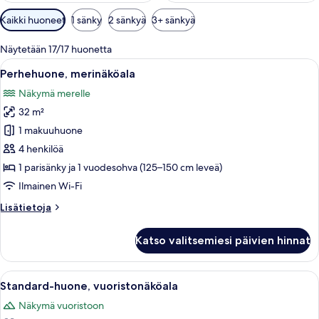
Huoneille
Kaikki huoneet
1 sänky
2 sänkyä
3+ sänkyä
saatavilla
olevia
Näytetään 17/17 huonetta
suodattimia
Avaa
Perhehuone, merinäköala | 1 makuuhuo
3
Perhehuone, merinäköala
kaikki
Näkymä merelle
huonetyypin
32 m²
Perhehuone,
merinäköala
1 makuuhuone
kuvat
4 henkilöä
1 parisänky ja 1 vuodesohva (125–150 cm leveä)
Ilmainen Wi-Fi
Lisätietoja
Lisätietoja
huoneesta
Perhehuone,
Katso valitsemiesi päivien hinnat
merinäköala
Avaa
Standard-huone, vuoristonäköala | 1 
4
Standard-huone, vuoristonäköala
kaikki
Näkymä vuoristoon
huonetyypin