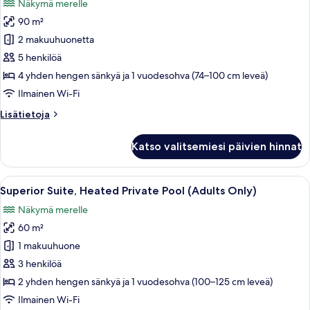
Näkymä merelle
huonetyypin
90 m²
Maisonette
Front
2 makuuhuonetta
Sea
5 henkilöä
view
4 yhden hengen sänkyä ja 1 vuodesohva (74–100 cm leveä)
kuvat
Ilmainen Wi-Fi
Lisätietoja
Lisätietoja
huoneesta
Maisonette
Katso valitsemiesi päivien hinnat
Front
Sea
view
Avaa
Superior Suite, Heated Private Pool (A
10
Superior Suite, Heated Private Pool (Adults Only)
kaikki
Näkymä merelle
huonetyypin
60 m²
Superior
Suite,
1 makuuhuone
Heated
3 henkilöä
Private
2 yhden hengen sänkyä ja 1 vuodesohva (100–125 cm leveä)
Pool
Ilmainen Wi-Fi