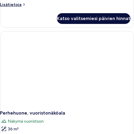
(Adults
Lisätietoja
Lisätietoja
Only)
huoneesta
kuvat
Superior
Katso valitsemiesi päivien hinnat
Suite,
Heated
Private
Pool
(Adults
Only)
Perhehuone, vuoristonäköala
Näkymä vuoristoon
36 m²