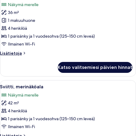
Näkymä merelle
huonetyypin
36 m²
Junior-
sviitti,
1 makuuhuone
merinäköala
4 henkilöä
kuvat
1 parisänky ja 1 vuodesohva (125–150 cm leveä)
Ilmainen Wi-Fi
Lisätietoja
Lisätietoja
huoneesta
Junior-
Katso valitsemiesi päivien hinnat
sviitti,
merinäköala
Avaa
Sviitti, merinäköala | 1 makuuhuone, t
4
Sviitti, merinäköala
kaikki
Näkymä merelle
huonetyypin
42 m²
Sviitti,
merinäköala
4 henkilöä
kuvat
1 parisänky ja 1 vuodesohva (125–150 cm leveä)
Ilmainen Wi-Fi
Lisätietoja
Lisätietoja