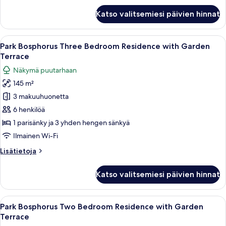
kuvat
Park
Katso valitsemiesi päivien hinnat
Bosphorus
Three
Bedroom
Avaa
Hotellihuone, jossa on sänky, yöpöytäva
6
Residence
Park Bosphorus Three Bedroom Residence with Garden
kaikki
with
Terrace
Bosphorus
huonetyypin
Näkymä puutarhaan
View
Park
145 m²
Bosphorus
3 makuuhuonetta
Three
Bedroom
6 henkilöä
Residence
1 parisänky ja 3 yhden hengen sänkyä
with
Ilmainen Wi-Fi
Garden
Lisätietoja
Lisätietoja
Terrace
huoneesta
kuvat
Park
Katso valitsemiesi päivien hinnat
Bosphorus
Three
Bedroom
Avaa
Moderni hotellihuone, jossa on suuri 
4
Residence
Park Bosphorus Two Bedroom Residence with Garden
kaikki
with
Terrace
Garden
huonetyypin