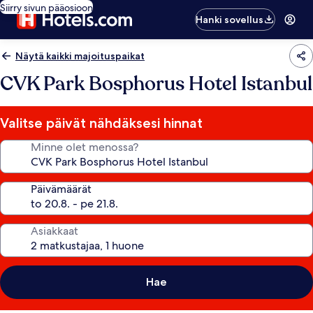
Siirry sivun pääosioon
Hanki sovellus
Näytä kaikki majoituspaikat
CVK Park Bosphorus Hotel Istanbul
Valitse päivät nähdäksesi hinnat
Minne olet menossa?
Päivämäärät
Asiakkaat
Hae