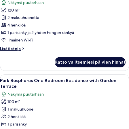
Näkymä puutarhaan
Terrace
Park
120 m²
Bosphorus
2 makuuhuonetta
Two
Bedroom
4 henkilöä
Residence
1 parisänky ja 2 yhden hengen sänkyä
with
Ilmainen Wi-Fi
Garden
Lisätietoja
Lisätietoja
Terrace
huoneesta
kuvat
Park
Katso valitsemiesi päivien hinnat
Bosphorus
Two
Bedroom
Avaa
Moderni hotellihuone, jossa on suuri s
5
Residence
Park Bosphorus One Bedroom Residence with Garden
kaikki
with
Terrace
Garden
huonetyypin
Näkymä puutarhaan
Terrace
Park
100 m²
Bosphorus
1 makuuhuone
One
Bedroom
2 henkilöä
Residence
1 parisänky