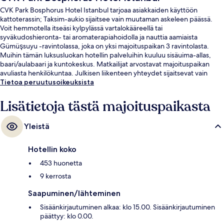
CVK Park Bosphorus Hotel Istanbul tarjoaa asiakkaiden käyttöön
kattoterassin; Taksim-aukio sijaitsee vain muutaman askeleen päässä.
Voit hemmotella itseäsi kylpylässä vartalokääreellä tai
syväkudoshieronta- tai aromaterapiahoidolla ja nauttia aamiaista
Gümüşsuyu -ravintolassa, joka on yksi majoituspaikan 3 ravintolasta.
Muihin tämän luksusluokan hotellin palveluihin kuuluu sisäuima-allas,
baari/aulabaari ja kuntokeskus. Matkailijat arvostavat majoituspaikan
avuliasta henkilökuntaa. Julkisen liikenteen yhteydet sijaitsevat vain
lyhyen kävelymatkan päässä: Taksimin metroasema sijaitsee 4 minuutin
Tietoa peruutusoikeuksista
ja Findiklin linja-autopysäkki 7 minuutin kävelymatkan päässä.
Lisätietoja tästä majoituspaikasta
Yleistä
Hotellin koko
453 huonetta
9 kerrosta
Saapuminen/lähteminen
Sisäänkirjautuminen alkaa: klo 15.00. Sisäänkirjautuminen
päättyy: klo 0.00.