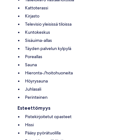
Kattoterassi
Kirjasto
Televisio yleisissä tiloissa
Kuntokeskus
Sisäuima-allas
Täyden palvelun kylpylä
Poreallas
Sauna
Hieronta-/hoitohuoneita
Höyrysauna
Juhlasali
Perinteinen
Esteettömyys
Pistekirjoitetut opasteet
Hissi
Pääsy pyörätuolilla