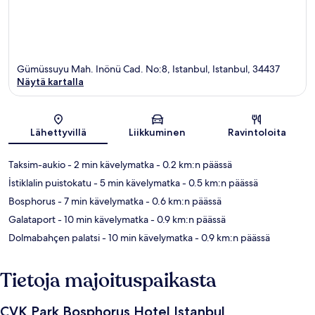
Gümüssuyu Mah. Inönü Cad. No:8, Istanbul, Istanbul, 34437
Näytä kartalla
Kartta
Lähettyvillä
Liikkuminen
Ravintoloita
Taksim-aukio
- 2 min kävelymatka
- 0.2 km:n päässä
İstiklalin puistokatu
- 5 min kävelymatka
- 0.5 km:n päässä
Bosphorus
- 7 min kävelymatka
- 0.6 km:n päässä
Galataport
- 10 min kävelymatka
- 0.9 km:n päässä
Dolmabahçen palatsi
- 10 min kävelymatka
- 0.9 km:n päässä
Tietoja majoituspaikasta
CVK Park Bosphorus Hotel Istanbul