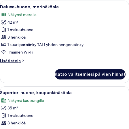
Avaa
Hotellihuone, jossa on suuri sänky, ty
5
Deluxe-huone, merinäköala
kaikki
Näkymä merelle
huonetyypin
42 m²
Deluxe-
huone,
1 makuuhuone
merinäköala
3 henkilöä
kuvat
1 suuri parisänky TAI 1 yhden hengen sänky
Ilmainen Wi-Fi
Lisätietoja
Lisätietoja
huoneesta
Deluxe-
Katso valitsemiesi päivien hinnat
huone,
merinäköala
Avaa
Hotellihuone, jossa on suuri sänky, yö
6
Superior-huone, kaupunkinäköala
kaikki
Näkymä kaupungille
huonetyypin
35 m²
Superior-
huone,
1 makuuhuone
kaupunkinäköala
3 henkilöä