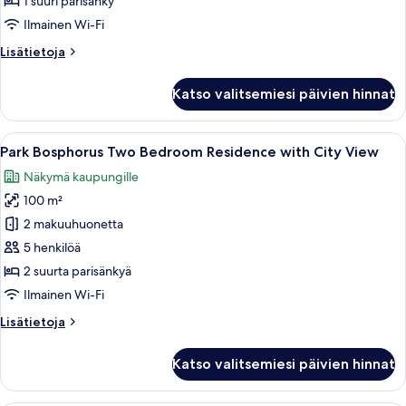
1 suuri parisänky
View
Ilmainen Wi-Fi
Lounge
Lisätietoja
Lisätietoja
Access
huoneesta
kuvat
Terrace
Katso valitsemiesi päivien hinnat
Suite
with
Bosphorus
Avaa
Moderni hotellihuone, jossa on suuri 
7
View
Park Bosphorus Two Bedroom Residence with City View
kaikki
Lounge
Näkymä kaupungille
Access
huonetyypin
100 m²
Park
Bosphorus
2 makuuhuonetta
Two
5 henkilöä
Bedroom
2 suurta parisänkyä
Residence
Ilmainen Wi-Fi
with
Lisätietoja
Lisätietoja
City
huoneesta
View
Park
Katso valitsemiesi päivien hinnat
kuvat
Bosphorus
Two
Bedroom