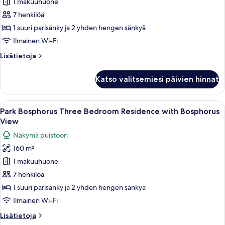
1 makuuhuone
Three
Bedroom
7 henkilöä
Residence
1 suuri parisänky ja 2 yhden hengen sänkyä
with
Ilmainen Wi-Fi
Bosphorus
Lisätietoja
Lisätietoja
Terrace
huoneesta
kuvat
Park
Katso valitsemiesi päivien hinnat
Bosphorus
Three
Bedroom
Avaa
Tilava olohuone, jossa on suuri ikkun
7
Residence
Park Bosphorus Three Bedroom Residence with Bosphorus
kaikki
with
View
Bosphorus
huonetyypin
Näkymä puistoon
Terrace
Park
160 m²
Bosphorus
1 makuuhuone
Three
Bedroom
7 henkilöä
Residence
1 suuri parisänky ja 2 yhden hengen sänkyä
with
Ilmainen Wi-Fi
Bosphorus
Lisätietoja
Lisätietoja
View
huoneesta