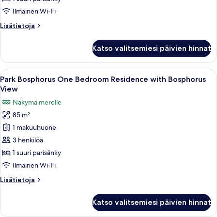
with
Ilmainen Wi-Fi
City
Lisätietoja
Lisätietoja
View
huoneesta
kuvat
Park
Katso valitsemiesi päivien hinnat
Bosphorus
Studio
Residence
Avaa
Moderni hotellihuone, jossa on puulat
6
with
Park Bosphorus One Bedroom Residence with Bosphorus
kaikki
City
View
View
huonetyypin
Näkymä merelle
Park
85 m²
Bosphorus
1 makuuhuone
One
Bedroom
3 henkilöä
Residence
1 suuri parisänky
with
Ilmainen Wi-Fi
Bosphorus
Lisätietoja
Lisätietoja
View
huoneesta
kuvat
Park
Katso valitsemiesi päivien hinnat
Bosphorus
One