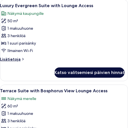
Avaa
Ylellinen makuuhuone, jossa on suuri sä
6
View
Luxury Evergreen Suite with Lounge Access
kaikki
Lounge
Näkymä kaupungille
Access
huonetyypin
50 m²
Luxury
Evergreen
1 makuuhuone
Suite
3 henkilöä
with
1 suuri parisänky
Lounge
Ilmainen Wi-Fi
Access
Lisätietoja
Lisätietoja
kuvat
huoneesta
Luxury
Katso valitsemiesi päivien hinnat
Evergreen
Suite
with
Avaa
Ylellinen hotellihuone, jossa on suuri 
5
Lounge
Terrace Suite with Bosphorus View Lounge Access
kaikki
Access
Näkymä merelle
huonetyypin
60 m²
Terrace
Suite
1 makuuhuone
with
3 henkilöä
Bosphorus