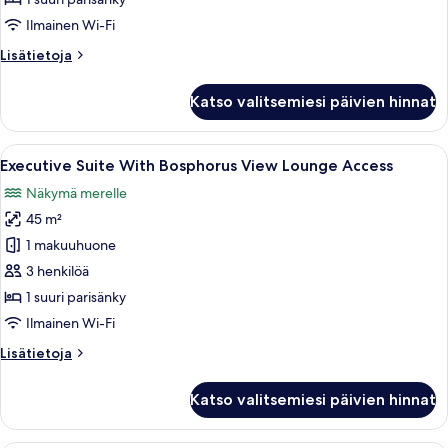
Residence
Ilmainen Wi-Fi
with
Lisätietoja
Lisätietoja
City
huoneesta
View
Park
Katso valitsemiesi päivien hinnat
kuvat
Bosphorus
One
Bedroom
Avaa
Hotellihuone, jossa on suuri sänky, p
5
Residence
Executive Suite With Bosphorus View Lounge Access
kaikki
with
Näkymä merelle
City
huonetyypin
View
45 m²
Executive
Suite
1 makuuhuone
With
3 henkilöä
Bosphorus
1 suuri parisänky
View
Ilmainen Wi-Fi
Lounge
Lisätietoja
Lisätietoja
Access
huoneesta
kuvat
Executive
Katso valitsemiesi päivien hinnat
Suite
With
Bosphorus