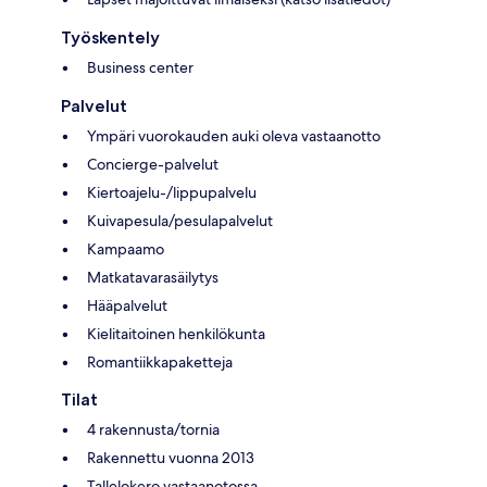
Työskentely
Business center
Palvelut
Ympäri vuorokauden auki oleva vastaanotto
Concierge-palvelut
Kiertoajelu-/lippupalvelu
Kuivapesula/pesulapalvelut
Kampaamo
Matkatavarasäilytys
Hääpalvelut
Kielitaitoinen henkilökunta
Romantiikkapaketteja
Tilat
4 rakennusta/tornia
Rakennettu vuonna 2013
Tallelokero vastaanotossa