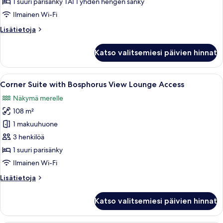
1 suuri parisänky TAI 1 yhden hengen sänky
View
Ilmainen Wi-Fi
kuvat
Lisätietoja
Lisätietoja
huoneesta
Deluxe
Katso valitsemiesi päivien hinnat
Room
with
City
Avaa
Moderni hotellihuone, jossa on suuri 
6
View
Corner Suite with Bosphorus View Lounge Access
kaikki
Näkymä merelle
huonetyypin
108 m²
Corner
Suite
1 makuuhuone
with
3 henkilöä
Bosphorus
1 suuri parisänky
View
Ilmainen Wi-Fi
Lounge
Lisätietoja
Lisätietoja
Access
huoneesta
kuvat
Corner
Katso valitsemiesi päivien hinnat
Suite
with
Bosphorus