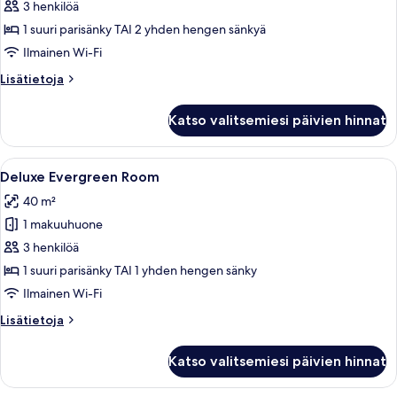
with
3 henkilöä
Sea
1 suuri parisänky TAI 2 yhden hengen sänkyä
View
Ilmainen Wi-Fi
kuvat
Lisätietoja
Lisätietoja
huoneesta
Executive
Katso valitsemiesi päivien hinnat
Room
with
Sea
Avaa
Tilava makuuhuone, jossa on suuri sänk
8
View
Deluxe Evergreen Room
kaikki
40 m²
huonetyypin
1 makuuhuone
Deluxe
Evergreen
3 henkilöä
Room
1 suuri parisänky TAI 1 yhden hengen sänky
kuvat
Ilmainen Wi-Fi
Lisätietoja
Lisätietoja
huoneesta
Deluxe
Katso valitsemiesi päivien hinnat
Evergreen
Room