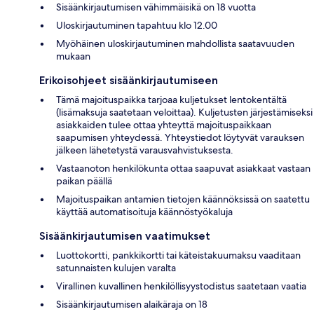
Sisäänkirjautumisen vähimmäisikä on 18 vuotta
Uloskirjautuminen tapahtuu klo 12.00
Myöhäinen uloskirjautuminen mahdollista saatavuuden
mukaan
Erikoisohjeet sisäänkirjautumiseen
Tämä majoituspaikka tarjoaa kuljetukset lentokentältä
(lisämaksuja saatetaan veloittaa). Kuljetusten järjestämiseksi
asiakkaiden tulee ottaa yhteyttä majoituspaikkaan
saapumisen yhteydessä. Yhteystiedot löytyvät varauksen
jälkeen lähetetystä varausvahvistuksesta.
Vastaanoton henkilökunta ottaa saapuvat asiakkaat vastaan
paikan päällä
Majoituspaikan antamien tietojen käännöksissä on saatettu
käyttää automatisoituja käännöstyökaluja
Sisäänkirjautumisen vaatimukset
Luottokortti, pankkikortti tai käteistakuumaksu vaaditaan
satunnaisten kulujen varalta
Virallinen kuvallinen henkilöllisyystodistus saatetaan vaatia
Sisäänkirjautumisen alaikäraja on 18