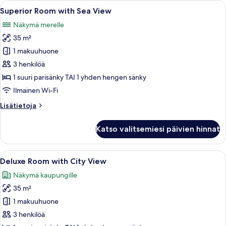
Avaa
Hotellihuone, jossa on suuri sänky, ty
5
Superior Room with Sea View
kaikki
Näkymä merelle
huonetyypin
35 m²
Superior
Room
1 makuuhuone
with
3 henkilöä
Sea
1 suuri parisänky TAI 1 yhden hengen sänky
View
Ilmainen Wi-Fi
kuvat
Lisätietoja
Lisätietoja
huoneesta
Superior
Katso valitsemiesi päivien hinnat
Room
with
Sea
Avaa
Hotellihuone, jossa on suuri sänky, ty
5
View
Deluxe Room with City View
kaikki
Näkymä kaupungille
huonetyypin
35 m²
Deluxe
Room
1 makuuhuone
with
3 henkilöä
City