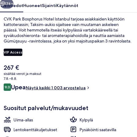
174+
Yleistiedot
Huoneet
Sijainti
Käytännöt
CVK Park Bosphorus Hotel Istanbul tarjoaa asiakkaiden käyttöön
kattoterassin; Taksim-aukio sijaitsee vain muutaman askeleen
päässä. Voit hemmotella itseäsi kylpylässä vartalokääreellä tai
syväkudoshieronta- tai aromaterapiahoidolla ja nauttia aamiaista
Gümüşsuyu -ravintolassa, joka on yksi majoituspaikan 3 ravintolasta.
Muihin tämän luksusluokan hotellin palveluihin kuuluu sisäuima-allas,
baari/aulabaari ja kuntokeskus. Matkailijat arvostavat majoituspaikan
VIP Access
avuliasta henkilökuntaa. Julkisen liikenteen yhteydet sijaitsevat vain
lyhyen kävelymatkan päässä: Taksimin metroasema sijaitsee 4
Nykyinen
267 €
minuutin ja Findiklin linja-autopysäkki 7 minuutin kävelymatkan
Executive Room with Sea View | Näk
hinta
päässä.
sisältää verot ja maksut
on
7.8.–8.8.
267 €
Arvostelut
Upea
9,0
Näytä kaikki 1 003 arvostelua
9,0 kautta 10.
Suositut palvelut/mukavuudet
Uima-allas
Kylpylä
Lentokenttäkuljetukset
Pysäköinti saatavilla