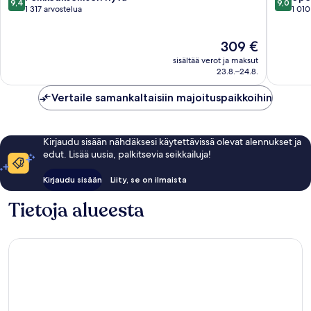
9,4
9,0
kautta
kautta
1 317 arvostelua
1 010
10,
10,
Poikkeuksellisen
Upea,
Hinta
309 €
hyvä,
1 010
on
1 317
arvostel
sisältää verot ja maksut
309 €
arvostelua
23.8.–24.8.
Vertaile samankaltaisiin majoituspaikkoihin
Kirjaudu sisään nähdäksesi käytettävissä olevat alennukset ja
edut. Lisää uusia, palkitsevia seikkailuja!
Kirjaudu sisään
Liity, se on ilmaista
Tietoja alueesta