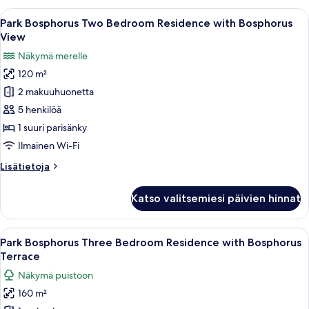
Bedroom
Avaa
Moderni olohuone, jossa on sohvaryhmä,
8
Residence
Park Bosphorus Two Bedroom Residence with Bosphorus
kaikki
with
View
Bosphorus
huonetyypin
Näkymä merelle
View
Park
120 m²
Bosphorus
2 makuuhuonetta
Two
Bedroom
5 henkilöä
Residence
1 suuri parisänky
with
Ilmainen Wi-Fi
Bosphorus
Lisätietoja
Lisätietoja
View
huoneesta
kuvat
Park
Katso valitsemiesi päivien hinnat
Bosphorus
Two
Bedroom
Avaa
Kattoterassi, jossa on ulkotilaa istum
13
Residence
Park Bosphorus Three Bedroom Residence with Bosphorus
kaikki
with
Terrace
Bosphorus
huonetyypin
Näkymä puistoon
View
Park
160 m²
Bosphorus