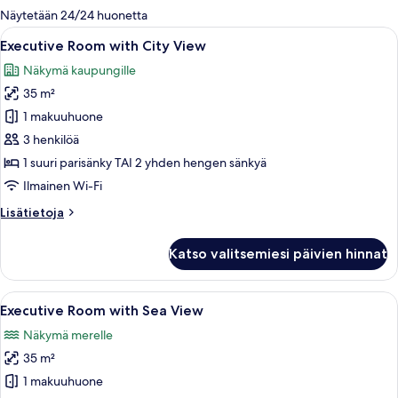
olevia
Näytetään 24/24 huonetta
suodattimia
Avaa
Hotellihuone, jossa on suuri sänky, yö
7
Executive Room with City View
kaikki
Näkymä kaupungille
huonetyypin
35 m²
Executive
Room
1 makuuhuone
with
3 henkilöä
City
1 suuri parisänky TAI 2 yhden hengen sänkyä
View
Ilmainen Wi-Fi
kuvat
Lisätietoja
Lisätietoja
huoneesta
Executive
Katso valitsemiesi päivien hinnat
Room
with
City
Avaa
Hotellihuone, jossa on suuri sänky, työp
7
View
Executive Room with Sea View
kaikki
Näkymä merelle
huonetyypin
35 m²
Executive
Room
1 makuuhuone