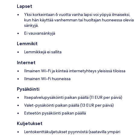
Lapset
Yksi korkeintaan 6 vuotta vanha lapsi voi yöpyä ilmaiseksi,
kun hän käyttää vanhemman tai huoltajan huoneessa olevia
sänkyjä.
Ei vauvansänkyjä
Lemmikit
Lemmikkejä ei sallita
Internet
Ilmainen Wi-Fi ja kiinteä internetyhteys yleisissä tiloissa
Ilmainen Wi-Fi huoneissa
Pysäköinti
Itsepalvelupysäköinti paikan päällä (11 EUR per päivä)
Valet-pysäköinti paikan päällä (13 EUR per päivä)
Esteetön pysäköinti paikan päällä
Kuljetukset
Lentokenttäkuljetukset pyynnöstä (saatavilla ympäri