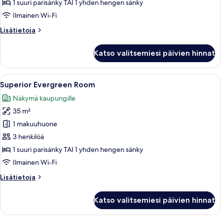
kuvat
1 suuri parisänky TAI 1 yhden hengen sänky
Ilmainen Wi-Fi
Lisätietoja
Lisätietoja
huoneesta
Superior-
Katso valitsemiesi päivien hinnat
huone,
kaupunkinäköala
Avaa
Hotellihuone, jossa on suuri sänky, t
9
Superior Evergreen Room
kaikki
Näkymä kaupungille
huonetyypin
35 m²
Superior
Evergreen
1 makuuhuone
Room
3 henkilöä
kuvat
1 suuri parisänky TAI 1 yhden hengen sänky
Ilmainen Wi-Fi
Lisätietoja
Lisätietoja
huoneesta
Superior
Katso valitsemiesi päivien hinnat
Evergreen
Room