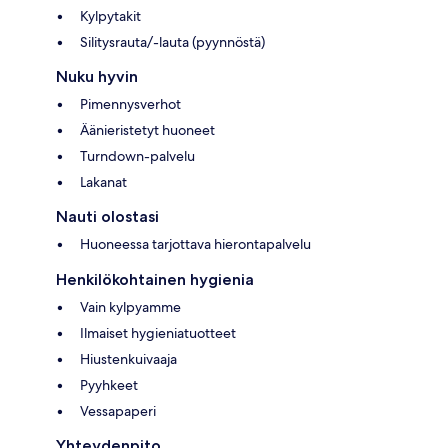
Kylpytakit
Silitysrauta/-lauta (pyynnöstä)
Nuku hyvin
Pimennysverhot
Äänieristetyt huoneet
Turndown-palvelu
Lakanat
Nauti olostasi
Huoneessa tarjottava hierontapalvelu
Henkilökohtainen hygienia
Vain kylpyamme
Ilmaiset hygieniatuotteet
Hiustenkuivaaja
Pyyhkeet
Vessapaperi
Yhteydenpito