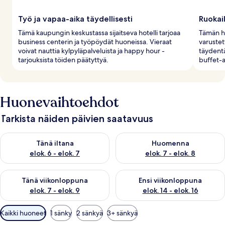
Työ ja vapaa-aika täydellisesti
Ruokai
Tämä kaupungin keskustassa sijaitseva hotelli tarjoaa
Tämän ho
business centerin ja työpöydät huoneissa. Vieraat
varustet
voivat nauttia kylpyläpalveluista ja happy hour -
täydentäv
tarjouksista töiden päätyttyä.
buffet-
Huonevaihtoehdot
Tarkista näiden päivien saatavuus
Tarkista tämän illan saatavuus elok. 6 - elok. 7
Tarkista huomisen saatavuus el
Tänä iltana
Huomenna
elok. 6 - elok. 7
elok. 7 - elok. 8
Tarkista tämän viikonlopun saatavuus elok. 7 - elok. 9
Tarkista ensi viikonlopun saatav
Tänä viikonloppuna
Ensi viikonloppuna
elok. 7 - elok. 9
elok. 14 - elok. 16
Huoneille
Kaikki huoneet
1 sänky
2 sänkyä
3+ sänkyä
saatavilla