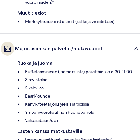
vuorokauden)*
Muut tiedot
Merkityt tupakointialueet (sakkoja veloitetaan)
Majoituspaikan palvelut/mukavuudet
Ruoka ja juoma
Buffetaamiainen (lisämaksusta) päivittäin klo 6.30–11.00
3 ravintolaa
2 kahvilaa
Baari/lounge
Kahvi-/teetarjoilu yleisissä tiloissa
Ympärivuorokautinen huonepalvelu
Välipalabaari/deli
Lasten kanssa matkustaville
Lapset majoittuvat ilmaiseksi (katso lisätiedot)