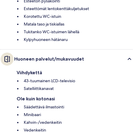
Esteetön pysäköinti
Esteettömät lentokenttäkuljetukset
Korotettu WC-istuin
Matala taso ja tiskiallas
Tukitanko WC-istuimen lähellä
Kylpyhuoneen hätänaru
Huoneen palvelut/mukavuudet
Viihdykettä
43-tuumainen LCD-televisio
Satelliittikanavat
Ole kuin kotonasi
Säädettävä ilmastointi
Minibaari
Kahvin-/vedenkeitin
Vedenkeitin