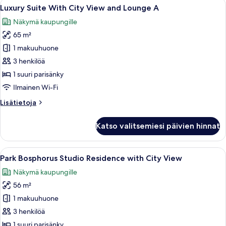
Avaa
Ylellinen hotellihuone, jossa on suuri sä
6
View
Luxury Suite With City View and Lounge A
kaikki
Lounge
Näkymä kaupungille
Access
huonetyypin
65 m²
Luxury
Suite
1 makuuhuone
With
3 henkilöä
City
1 suuri parisänky
View
Ilmainen Wi-Fi
and
Lisätietoja
Lisätietoja
Lounge
huoneesta
A
Luxury
Katso valitsemiesi päivien hinnat
kuvat
Suite
With
City
Avaa
Moderni hotellihuone, jossa on sänky, 
6
View
Park Bosphorus Studio Residence with City View
kaikki
and
Näkymä kaupungille
Lounge
huonetyypin
A
56 m²
Park
Bosphorus
1 makuuhuone
Studio
3 henkilöä
Residence
1 suuri parisänky