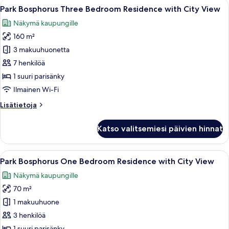
Avaa
Moderni hotellihuone, jossa on suuri s
6
Residence
Park Bosphorus Three Bedroom Residence with City View
kaikki
with
Näkymä kaupungille
City
huonetyypin
View
160 m²
Park
Bosphorus
3 makuuhuonetta
Three
7 henkilöä
Bedroom
1 suuri parisänky
Residence
Ilmainen Wi-Fi
with
Lisätietoja
Lisätietoja
City
huoneesta
View
Park
Katso valitsemiesi päivien hinnat
kuvat
Bosphorus
Three
Bedroom
Avaa
Moderni huoneisto, jossa on olohuone, 
6
Residence
Park Bosphorus One Bedroom Residence with City View
kaikki
with
Näkymä kaupungille
City
huonetyypin
View
70 m²
Park
Bosphorus
1 makuuhuone
One
3 henkilöä
Bedroom
1 suuri parisänky