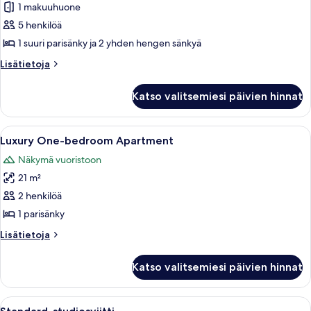
Family
1 makuuhuone
Suite
5 henkilöä
with
1 suuri parisänky ja 2 yhden hengen sänkyä
Sea
Lisätietoja
Lisätietoja
view
huoneesta
kuvat
Premium
Katso valitsemiesi päivien hinnat
Family
Suite
with
Avaa
Moderni hotellihuone, jossa on sänky, 
12
Sea
Luxury One-bedroom Apartment
kaikki
view
Näkymä vuoristoon
huonetyypin
21 m²
Luxury
One-
2 henkilöä
bedroom
1 parisänky
Apartment
Lisätietoja
Lisätietoja
kuvat
huoneesta
Luxury
Katso valitsemiesi päivien hinnat
One-
bedroom
Apartment
Avaa
Moderni hotellihuone, jossa on sänky, 
9