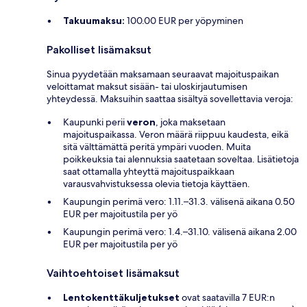
Takuumaksu:
100.00 EUR per yöpyminen
Pakolliset lisämaksut
Sinua pyydetään maksamaan seuraavat majoituspaikan
veloittamat maksut sisään- tai uloskirjautumisen
yhteydessä. Maksuihin saattaa sisältyä sovellettavia veroja:
Kaupunki perii
veron
, joka maksetaan
majoituspaikassa. Veron määrä riippuu kaudesta, eikä
sitä välttämättä peritä ympäri vuoden. Muita
poikkeuksia tai alennuksia saatetaan soveltaa. Lisätietoja
saat ottamalla yhteyttä majoituspaikkaan
varausvahvistuksessa olevia tietoja käyttäen.
Kaupungin perimä vero: 1.11.–31.3. välisenä aikana 0.50
EUR per majoitustila per yö
Kaupungin perimä vero: 1.4.–31.10. välisenä aikana 2.00
EUR per majoitustila per yö
Vaihtoehtoiset lisämaksut
Lentokenttäkuljetukset
ovat saatavilla 7 EUR:n