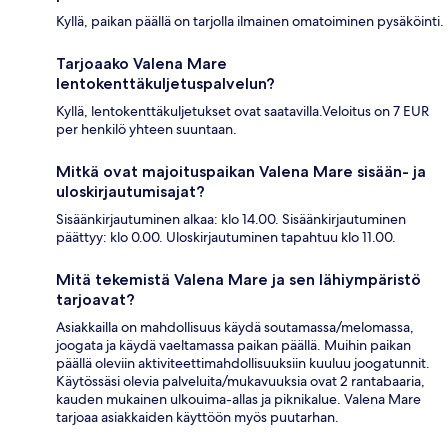
Kyllä, paikan päällä on tarjolla ilmainen omatoiminen pysäköinti.
Tarjoaako Valena Mare
lentokenttäkuljetuspalvelun?
Kyllä, lentokenttäkuljetukset ovat saatavilla.Veloitus on 7 EUR
per henkilö yhteen suuntaan.
Mitkä ovat majoituspaikan Valena Mare sisään- ja
uloskirjautumisajat?
Sisäänkirjautuminen alkaa: klo 14.00. Sisäänkirjautuminen
päättyy: klo 0.00. Uloskirjautuminen tapahtuu klo 11.00.
Mitä tekemistä Valena Mare ja sen lähiympäristö
tarjoavat?
Asiakkailla on mahdollisuus käydä soutamassa/melomassa,
joogata ja käydä vaeltamassa paikan päällä. Muihin paikan
päällä oleviin aktiviteettimahdollisuuksiin kuuluu joogatunnit.
Käytössäsi olevia palveluita/mukavuuksia ovat 2 rantabaaria,
kauden mukainen ulkouima-allas ja piknikalue. Valena Mare
tarjoaa asiakkaiden käyttöön myös puutarhan.