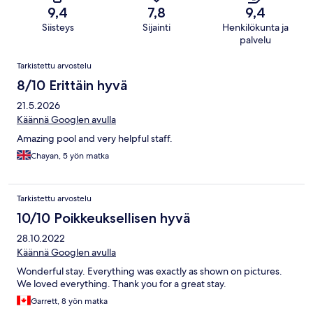
9,4
7,8
9,4
Siisteys
Sijainti
Henkilökunta ja
palvelu
Arvostelut
Tarkistettu arvostelu
8/10 Erittäin hyvä
21.5.2026
Käännä Googlen avulla
Amazing pool and very helpful staff.
Chayan, 5 yön matka
Tarkistettu arvostelu
10/10 Poikkeuksellisen hyvä
28.10.2022
Käännä Googlen avulla
Wonderful stay. Everything was exactly as shown on pictures.
We loved everything. Thank you for a great stay.
Garrett, 8 yön matka