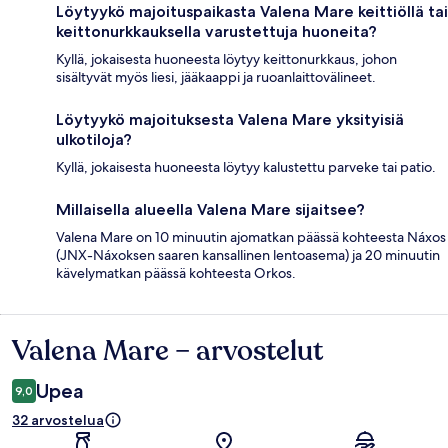
Löytyykö majoituspaikasta Valena Mare keittiöllä tai
keittonurkkauksella varustettuja huoneita?
Kyllä, jokaisesta huoneesta löytyy keittonurkkaus, johon
sisältyvät myös liesi, jääkaappi ja ruoanlaittovälineet.
Löytyykö majoituksesta Valena Mare yksityisiä
ulkotiloja?
Kyllä, jokaisesta huoneesta löytyy kalustettu parveke tai patio.
Millaisella alueella Valena Mare sijaitsee?
Valena Mare on 10 minuutin ajomatkan päässä kohteesta Náxos
(JNX-Náxoksen saaren kansallinen lentoasema) ja 20 minuutin
kävelymatkan päässä kohteesta Orkos.
Valena Mare – arvostelut
Arvostelut
Upea
9,0
32 arvostelua