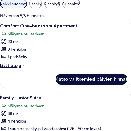
Huoneille
Kaikki huoneet
1 sänky
2 sänkyä
3+ sänkyä
saatavilla
olevia
Näytetään 8/8 huonetta
suodattimia
Avaa
Siististi pedattu sänky valkoisilla lak
7
Comfort One-bedroom Apartment
kaikki
Näkymä puutarhaan
huonetyypin
23 m²
Comfort
One-
3 henkilöä
bedroom
1 parisänky
Apartment
Lisätietoja
Lisätietoja
kuvat
huoneesta
Comfort
Katso valitsemiesi päivien hinnat
One-
bedroom
Apartment
Avaa
Moderni makuuhuone, jossa on suuri sä
11
Family Junior Suite
kaikki
Näkymä puutarhaan
huonetyypin
38 m²
Family
Junior
4 henkilöä
Suite
1 suuri parisänky ja 1 vuodesohva (125–150 cm leveä)