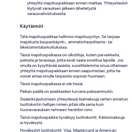
yhteyttä majoituspaikkaan ennen matkaa. Yhteystiedot
löytyvät varauksen jälkeen lähetetystä
varausvahvistuksesta.
Käytännöt
Tätä majoituspaikkaa hallinnoi majoitusyritys. Se tarjoaa
majoitusta kaupankäynti-, ammatinharjoittamis- tai
liiketoimintatarkoituksissa.
Tässä majoituspaikassa on ulkotiloja, kuten parvekkeita,
patioita ja terasseja, jotka eivät saata soveltua lapsille. Jos
sinulla on kysyttävää asiasta, suosittelemme sinua ottamaan
yhteyttä majoituspaikkaan ennen saapumistasi, jotta he
voivat antaa sinulle tarpeisiisi sopivan huoneen.
Tässä majoituspaikassa ei ole hissiä.
Paikan päällä on asiakkaiden turvana palosammutin.
Sisäänkirjautumisen yhteydessä lisämaksuja varten annetun
luottokortin haltijan nimen pitää olla sama kuin
huonevarauksen tehneen henkilön nimi.
Tämä majoituspaikka hyväksyy luottokortit. Käteismaksuja
ei hyväksytä.
Hyväksytyt luottokortit: Visa, Mastercard ja American