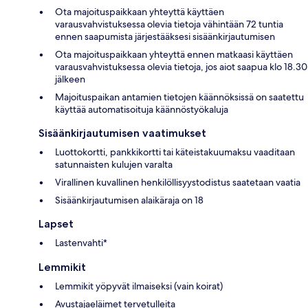
Ota majoituspaikkaan yhteyttä käyttäen
varausvahvistuksessa olevia tietoja vähintään 72 tuntia
ennen saapumista järjestääksesi sisäänkirjautumisen
Ota majoituspaikkaan yhteyttä ennen matkaasi käyttäen
varausvahvistuksessa olevia tietoja, jos aiot saapua klo 18.30
jälkeen
Majoituspaikan antamien tietojen käännöksissä on saatettu
käyttää automatisoituja käännöstyökaluja
Sisäänkirjautumisen vaatimukset
Luottokortti, pankkikortti tai käteistakuumaksu vaaditaan
satunnaisten kulujen varalta
Virallinen kuvallinen henkilöllisyystodistus saatetaan vaatia
Sisäänkirjautumisen alaikäraja on 18
Lapset
Lastenvahti*
Lemmikit
Lemmikit yöpyvät ilmaiseksi (vain koirat)
Avustajaeläimet tervetulleita