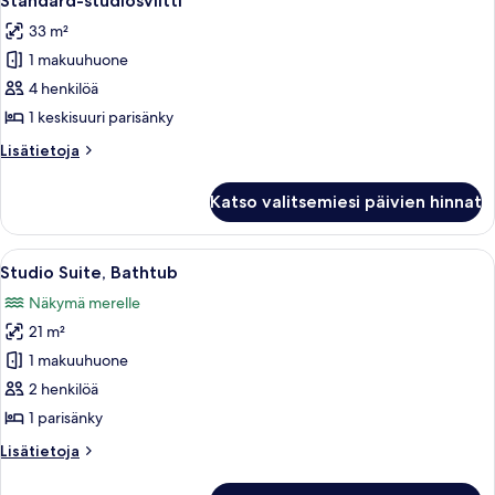
Standard-studiosviitti
kaikki
33 m²
huonetyypin
1 makuuhuone
Standard-
studiosviitti
4 henkilöä
kuvat
1 keskisuuri parisänky
Lisätietoja
Lisätietoja
huoneesta
Standard-
Katso valitsemiesi päivien hinnat
studiosviitti
Avaa
Makuuhuoneessa on sänky, pieni pöytä, jo
11
Studio Suite, Bathtub
kaikki
Näkymä merelle
huonetyypin
21 m²
Studio
Suite,
1 makuuhuone
Bathtub
2 henkilöä
kuvat
1 parisänky
Lisätietoja
Lisätietoja
huoneesta
Studio