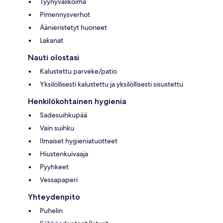
Tyynyvalikoima
Pimennysverhot
Äänieristetyt huoneet
Lakanat
Nauti olostasi
Kalustettu parveke/patio
Yksilöllisesti kalustettu ja yksilöllisesti sisustettu
Henkilökohtainen hygienia
Sadesuihkupää
Vain suihku
Ilmaiset hygieniatuotteet
Hiustenkuivaaja
Pyyhkeet
Vessapaperi
Yhteydenpito
Puhelin