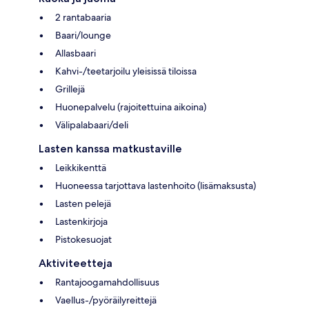
2 rantabaaria
Baari/lounge
Allasbaari
Kahvi-/teetarjoilu yleisissä tiloissa
Grillejä
Huonepalvelu (rajoitettuina aikoina)
Välipalabaari/deli
Lasten kanssa matkustaville
Leikkikenttä
Huoneessa tarjottava lastenhoito (lisämaksusta)
Lasten pelejä
Lastenkirjoja
Pistokesuojat
Aktiviteetteja
Rantajoogamahdollisuus
Vaellus-/pyöräilyreittejä