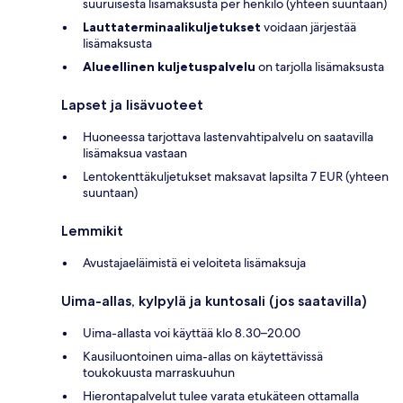
suuruisesta lisämaksusta per henkilö (yhteen suuntaan)
Lauttaterminaalikuljetukset
voidaan järjestää
lisämaksusta
Alueellinen kuljetuspalvelu
on tarjolla lisämaksusta
Lapset ja lisävuoteet
Huoneessa tarjottava lastenvahtipalvelu on saatavilla
lisämaksua vastaan
Lentokenttäkuljetukset maksavat lapsilta 7 EUR (yhteen
suuntaan)
Lemmikit
Avustajaeläimistä ei veloiteta lisämaksuja
Uima-allas, kylpylä ja kuntosali (jos saatavilla)
Uima-allasta voi käyttää klo 8.30–20.00
Kausiluontoinen uima-allas on käytettävissä
toukokuusta marraskuuhun
Hierontapalvelut tulee varata etukäteen ottamalla