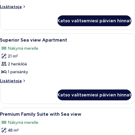
kuvat
Lisätietoja
Lisätietoja
huoneesta
Family
Katso valitsemiesi päivien hinnat
Junior
Suite
Avaa
Hotellihuone, jossa on sänky, työpöytä, 
8
Superior Sea view Apartment
kaikki
Näkymä merelle
huonetyypin
21 m²
Superior
Sea
2 henkilöä
view
1 parisänky
Apartment
Lisätietoja
Lisätietoja
kuvat
huoneesta
Superior
Katso valitsemiesi päivien hinnat
Sea
view
Apartment
Avaa
Kompakti oleskelutila, jossa on sohva, 
7
Premium Family Suite with Sea view
kaikki
Näkymä merelle
huonetyypin
48 m²
Premium