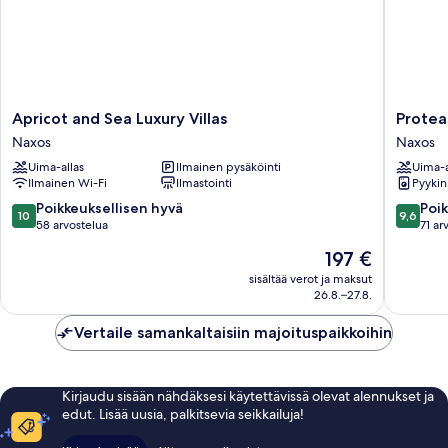
Apricot
Proteas
Apricot and Sea Luxury Villas
Protea
and
Hotel
Naxos
Naxos
Sea
&
Uima-allas
Ilmainen pysäköinti
Uima-a
Luxury
Suites
Ilmainen Wi-Fi
Ilmastointi
Pyykin
Villas
Naxos
Naxos
10.0
9.6
Poikkeuksellisen hyvä
Poik
10
9,6
kautta
kautta
58 arvostelua
71 ar
10,
10,
Hinta
197 €
Poikkeuksellisen
Poikkeuk
on
hyvä,
hyvä,
sisältää verot ja maksut
197 €
26.8.–27.8.
58
71
arvostelua
arvostel
Vertaile samankaltaisiin majoituspaikkoihin
Kirjaudu sisään nähdäksesi käytettävissä olevat alennukset ja
edut. Lisää uusia, palkitsevia seikkailuja!