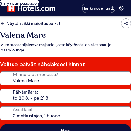
Siirry sivun pääosioon
Hanki sovellus
Näytä kaikki majoituspaikat
Valena Mare
Vuoristossa sijaitseva majatalo, jossa käytössäsi on allasbaari ja
baari/lounge
Valitse päivät nähdäksesi hinnat
Minne olet menossa?
Päivämäärät
Asiakkaat
Hae