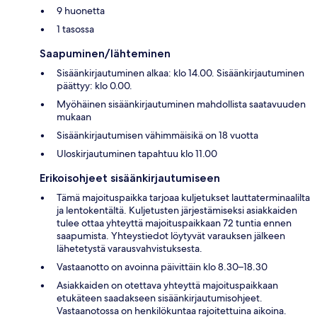
9 huonetta
1 tasossa
Saapuminen/lähteminen
Sisäänkirjautuminen alkaa: klo 14.00. Sisäänkirjautuminen
päättyy: klo 0.00.
Myöhäinen sisäänkirjautuminen mahdollista saatavuuden
mukaan
Sisäänkirjautumisen vähimmäisikä on 18 vuotta
Uloskirjautuminen tapahtuu klo 11.00
Erikoisohjeet sisäänkirjautumiseen
Tämä majoituspaikka tarjoaa kuljetukset lauttaterminaalilta
ja lentokentältä. Kuljetusten järjestämiseksi asiakkaiden
tulee ottaa yhteyttä majoituspaikkaan 72 tuntia ennen
saapumista. Yhteystiedot löytyvät varauksen jälkeen
lähetetystä varausvahvistuksesta.
Vastaanotto on avoinna päivittäin klo 8.30–18.30
Asiakkaiden on otettava yhteyttä majoituspaikkaan
etukäteen saadakseen sisäänkirjautumisohjeet.
Vastaanotossa on henkilökuntaa rajoitettuina aikoina.