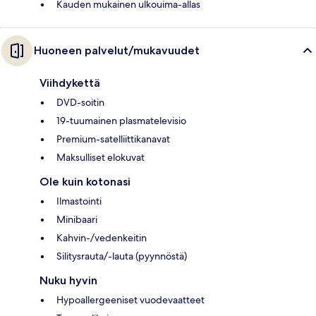
Kauden mukainen ulkouima-allas
Huoneen palvelut/mukavuudet
Viihdykettä
DVD-soitin
19-tuumainen plasmatelevisio
Premium-satelliittikanavat
Maksulliset elokuvat
Ole kuin kotonasi
Ilmastointi
Minibaari
Kahvin-/vedenkeitin
Silitysrauta/-lauta (pyynnöstä)
Nuku hyvin
Hypoallergeeniset vuodevaatteet