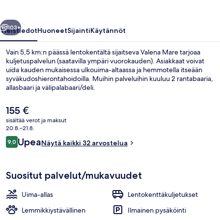
llinen
Seuraava
103+
Yleistiedot
Huoneet
Sijainti
Käytännöt
Vain 5,5 km:n päässä lentokentältä sijaitseva Valena Mare tarjoaa
kuljetuspalvelun (saatavilla ympäri vuorokauden). Asiakkaat voivat
uida kauden mukaisessa ulkouima-altaassa ja hemmotella itseään
syväkudoshierontahoidoilla. Muihin palveluihin kuuluu 2 rantabaaria,
allasbaari ja välipalabaari/deli.
Nykyinen
155 €
hinta
sisältää verot ja maksut
on
20.8.–21.8.
Kauden mukainen ulkouima-allas avoi
155 €
Arvostelut
Upea
9,0
Näytä kaikki 32 arvostelua
9,0 kautta 10.
Suositut palvelut/mukavuudet
Uima-allas
Lentokenttäkuljetukset
Lemmikkiystävällinen
Ilmainen pysäköinti