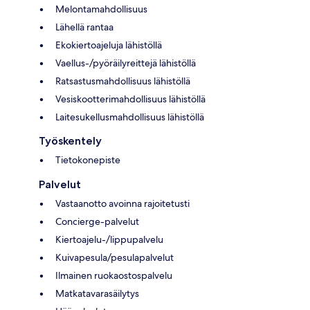
Melontamahdollisuus
Lähellä rantaa
Ekokiertoajeluja lähistöllä
Vaellus-/pyöräilyreittejä lähistöllä
Ratsastusmahdollisuus lähistöllä
Vesiskootterimahdollisuus lähistöllä
Laitesukellusmahdollisuus lähistöllä
Työskentely
Tietokonepiste
Palvelut
Vastaanotto avoinna rajoitetusti
Concierge-palvelut
Kiertoajelu-/lippupalvelu
Kuivapesula/pesulapalvelut
Ilmainen ruokaostospalvelu
Matkatavarasäilytys