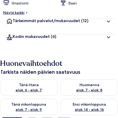
Ilmastointi
Baari
Näytä kaikki
Tärkeimmät palvelut/mukavuudet
(12)
Kodin mukavuudet
(6)
Huonevaihtoehdot
Tarkista näiden päivien saatavuus
Tarkista tämän illan saatavuus elok. 6 - elok. 7
Tarkista huomisen saatavuus el
Tänä iltana
Huomenna
elok. 6 - elok. 7
elok. 7 - elok. 8
Tarkista tämän viikonlopun saatavuus elok. 7 - elok. 9
Tarkista ensi viikonlopun saatav
Tänä viikonloppuna
Ensi viikonloppuna
elok. 7 - elok. 9
elok. 14 - elok. 16