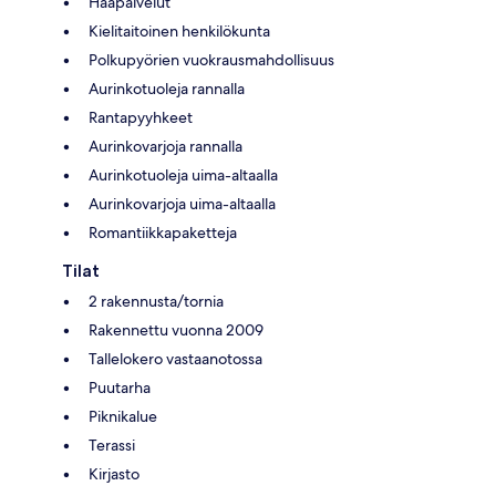
Hääpalvelut
Kielitaitoinen henkilökunta
Polkupyörien vuokrausmahdollisuus
Aurinkotuoleja rannalla
Rantapyyhkeet
Aurinkovarjoja rannalla
Aurinkotuoleja uima-altaalla
Aurinkovarjoja uima-altaalla
Romantiikkapaketteja
Tilat
2 rakennusta/tornia
Rakennettu vuonna 2009
Tallelokero vastaanotossa
Puutarha
Piknikalue
Terassi
Kirjasto