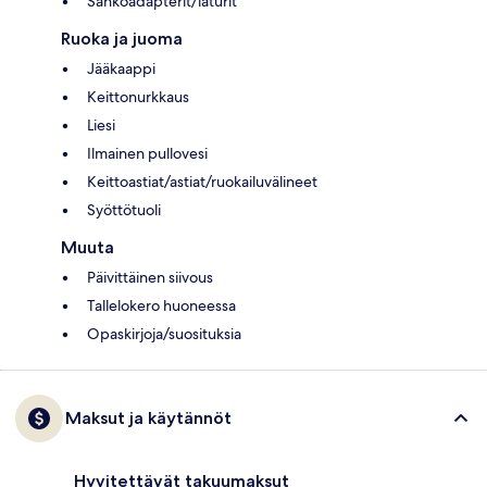
Sähköadapterit/laturit
Ruoka ja juoma
Jääkaappi
Keittonurkkaus
Liesi
Ilmainen pullovesi
Keittoastiat/astiat/ruokailuvälineet
Syöttötuoli
Muuta
Päivittäinen siivous
Tallelokero huoneessa
Opaskirjoja/suosituksia
Maksut ja käytännöt
Hyvitettävät takuumaksut