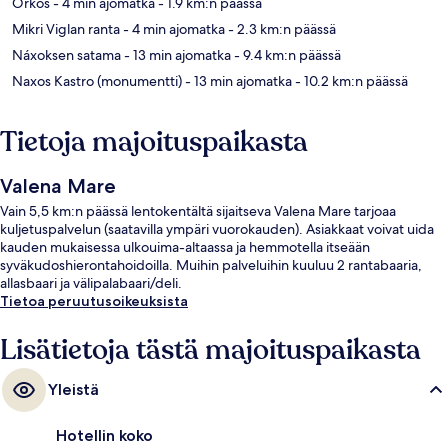
Orkos
- 4 min ajomatka
- 1.9 km:n päässä
Mikri Viglan ranta
- 4 min ajomatka
- 2.3 km:n päässä
Náxoksen satama
- 13 min ajomatka
- 9.4 km:n päässä
Naxos Kastro (monumentti)
- 13 min ajomatka
- 10.2 km:n päässä
Tietoja majoituspaikasta
Valena Mare
Vain 5,5 km:n päässä lentokentältä sijaitseva Valena Mare tarjoaa
kuljetuspalvelun (saatavilla ympäri vuorokauden). Asiakkaat voivat uida
kauden mukaisessa ulkouima-altaassa ja hemmotella itseään
syväkudoshierontahoidoilla. Muihin palveluihin kuuluu 2 rantabaaria,
allasbaari ja välipalabaari/deli.
Tietoa peruutusoikeuksista
Lisätietoja tästä majoituspaikasta
Yleistä
Hotellin koko