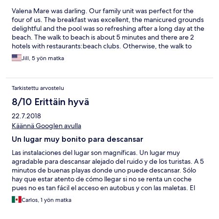
Valena Mare was darling. Our family unit was perfect for the
four of us. The breakfast was excellent, the manicured grounds
delightful and the pool was so refreshing after a long day at the
beach. The walk to beach is about 5 minutes and there are 2
hotels with restaurants:beach clubs. Otherwise, the walk to
Plaka area is about 20 minutes. Market and great restaurants
Jill, 5 yön matka
there along with beach clubs. You will need a car if you want to
explore the island further as 20 or so minutes from town. The
staff was so welcoming and worked hard to meet every need.
Tarkistettu arvostelu
My only negative is that beds a little hard but that could just be
my taste. Would definitely recommend and stay again.
8/10 Erittäin hyvä
22.7.2018
Käännä Googlen avulla
Un lugar muy bonito para descansar
Las instalaciones del lugar son magníficas. Un lugar muy
agradable para descansar alejado del ruido y de los turistas. A 5
minutos de buenas playas donde uno puede descansar. Sólo
hay que estar atento de cómo llegar si no se renta un coche
pues no es tan fácil el acceso en autobus y con las maletas. El
personal muy amable y accesible.
Carlos, 1 yön matka