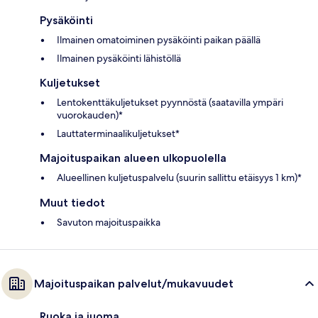
Pysäköinti
Ilmainen omatoiminen pysäköinti paikan päällä
Ilmainen pysäköinti lähistöllä
Kuljetukset
Lentokenttäkuljetukset pyynnöstä (saatavilla ympäri
vuorokauden)*
Lauttaterminaalikuljetukset*
Majoituspaikan alueen ulkopuolella
Alueellinen kuljetuspalvelu (suurin sallittu etäisyys 1 km)*
Muut tiedot
Savuton majoituspaikka
Majoituspaikan palvelut/mukavuudet
Ruoka ja juoma