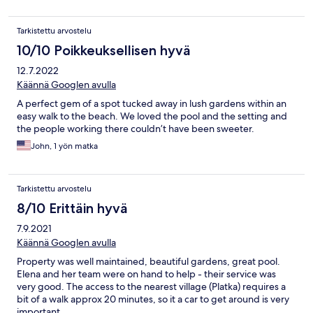
Tarkistettu arvostelu
10/10 Poikkeuksellisen hyvä
12.7.2022
Käännä Googlen avulla
A perfect gem of a spot tucked away in lush gardens within an
easy walk to the beach. We loved the pool and the setting and
the people working there couldn’t have been sweeter.
John, 1 yön matka
Tarkistettu arvostelu
8/10 Erittäin hyvä
7.9.2021
Käännä Googlen avulla
Property was well maintained, beautiful gardens, great pool.
Elena and her team were on hand to help - their service was
very good. The access to the nearest village (Platka) requires a
bit of a walk approx 20 minutes, so it a car to get around is very
important.