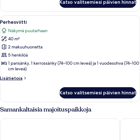
Katso valitsemiesi päivien hinnat
Suite,
Bathtub
Avaa
Makuuhuone, jossa on sänky, yöpöytä ma
7
Perhesviitti
kaikki
Näkymä puutarhaan
huonetyypin
40 m²
Perhesviitti
kuvat
2 makuuhuonetta
5 henkilöä
1 parisänky, 1 kerrossänky (74–100 cm leveä) ja 1 vuodesohva (74–100
cm leveä)
Lisätietoja
Lisätietoja
huoneesta
Perhesviitti
Katso valitsemiesi päivien hinnat
Samankaltaisia majoituspaikkoja
Apricot and Sea Luxury Villas
Proteas 