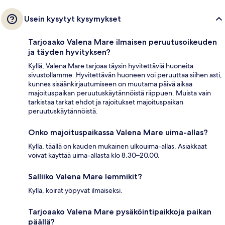
Usein kysytyt kysymykset
Tarjoaako Valena Mare ilmaisen peruutusoikeuden
ja täyden hyvityksen?
Kyllä, Valena Mare tarjoaa täysin hyvitettäviä huoneita
sivustollamme. Hyvitettävän huoneen voi peruuttaa siihen asti,
kunnes sisäänkirjautumiseen on muutama päivä aikaa
majoituspaikan peruutuskäytännöistä riippuen. Muista vain
tarkistaa tarkat ehdot ja rajoitukset majoituspaikan
peruutuskäytännöistä.
Onko majoituspaikassa Valena Mare uima-allas?
Kyllä, täällä on kauden mukainen ulkouima-allas. Asiakkaat
voivat käyttää uima-allasta klo 8.30–20.00.
Salliiko Valena Mare lemmikit?
Kyllä, koirat yöpyvät ilmaiseksi.
Tarjoaako Valena Mare pysäköintipaikkoja paikan
päällä?