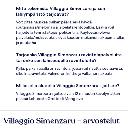
Mitä tekemistä Villaggio Simenzaru ja sen
lähiympäristö tarjoavat?
Voit pitää hauskaa paikan päällä sekä käydä
soutamassa/melomassa ja pelata lentopalloa. Lisäksi voit
harjoitella tennistaitojasi pelikentillä. Käytössäsi olevia
palveluita/mukavuuksia ovat kauden mukainen ulkouima-allas
ja puutarha.
Tarjoaako Villaggio Simenzaru ravintolapalveluita
tai onko sen lähiseudulla ravintoloita?
Kyllä, paikan päällä on ravintola, jossa voit nauttia seuraavista:
ulkoilmaravintola, Välimeren keittiö ja valtamerinäköala.
Millaisella alueella Villaggio Simenzaru sijaitsee?
Villaggio Simenzaru sijaitsee vain 12 minuutin kävelymatkan
päässä kohteesta Grotte di Mongiove.
Villaggio Simenzaru – arvostelut
Arvostelut