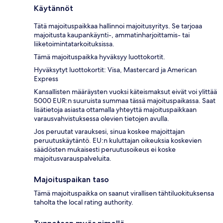
Käytännöt
Tätä majoituspaikkaa hallinnoi majoitusyritys. Se tarjoaa
majoitusta kaupankäynti-, ammatinharjoittamis- tai
liiketoimintatarkoituksissa.
Tämä majoituspaikka hyväksyy luottokortit.
Hyväksytyt luottokortit: Visa, Mastercard ja American
Express
Kansallisten määräysten vuoksi käteismaksut eivät voi ylittää
5000 EUR:n suuruista summaa tässä majoituspaikassa. Saat
lisätietoja asiasta ottamalla yhteyttä majoituspaikkaan
varausvahvistuksessa olevien tietojen avulla.
Jos peruutat varauksesi, sinua koskee majoittajan
peruutuskäytäntö. EU:n kuluttajan oikeuksia koskevien
säädösten mukaisesti peruutusoikeus ei koske
majoitusvarauspalveluita.
Majoituspaikan taso
Tämä majoituspaikka on saanut virallisen tähtiluokituksensa
taholta the local rating authority.