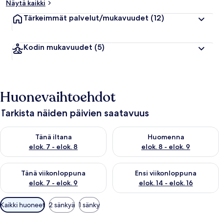
Näytä kaikki
Tärkeimmät palvelut/mukavuudet
(12)
Kodin mukavuudet
(5)
Huonevaihtoehdot
Tarkista näiden päivien saatavuus
Tarkista tämän illan saatavuus elok. 7 - elok. 8
Tarkista huomisen saatavuus el
Tänä iltana
Huomenna
elok. 7 - elok. 8
elok. 8 - elok. 9
Tarkista tämän viikonlopun saatavuus elok. 7 - elok. 9
Tarkista ensi viikonlopun saatav
Tänä viikonloppuna
Ensi viikonloppuna
elok. 7 - elok. 9
elok. 14 - elok. 16
Huoneille
Kaikki huoneet
2 sänkyä
1 sänky
saatavilla