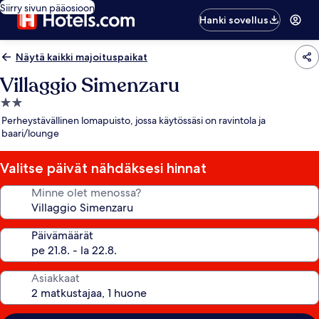
Siirry sivun pääosioon
Hanki sovellus
Näytä kaikki majoituspaikat
Villaggio Simenzaru
2.0
tähden
Perheystävällinen lomapuisto, jossa käytössäsi on ravintola ja
majoituspaikka
baari/lounge
Valitse päivät nähdäksesi hinnat
Minne olet menossa?
Päivämäärät
Asiakkaat