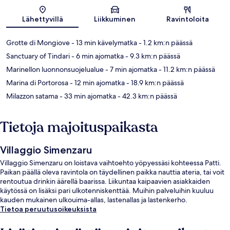
Kartta
Lähettyvillä
Liikkuminen
Ravintoloita
Grotte di Mongiove
- 13 min kävelymatka
- 1.2 km:n päässä
Sanctuary of Tindari
- 6 min ajomatka
- 9.3 km:n päässä
Marinellon luonnonsuojelualue
- 7 min ajomatka
- 11.2 km:n päässä
Marina di Portorosa
- 12 min ajomatka
- 18.9 km:n päässä
Milazzon satama
- 33 min ajomatka
- 42.3 km:n päässä
Tietoja majoituspaikasta
Villaggio Simenzaru
Villaggio Simenzaru on loistava vaihtoehto yöpyessäsi kohteessa Patti.
Paikan päällä oleva ravintola on täydellinen paikka nauttia ateria, tai voit
rentoutua drinkin äärellä baarissa. Liikuntaa kaipaavien asiakkaiden
käytössä on lisäksi pari ulkotenniskenttää. Muihin palveluihin kuuluu
kauden mukainen ulkouima-allas, lastenallas ja lastenkerho.
Tietoa peruutusoikeuksista