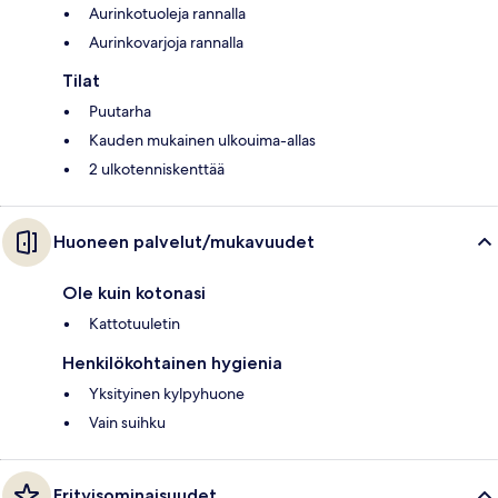
Aurinkotuoleja rannalla
Aurinkovarjoja rannalla
Tilat
Puutarha
Kauden mukainen ulkouima-allas
2 ulkotenniskenttää
Huoneen palvelut/mukavuudet
Ole kuin kotonasi
Kattotuuletin
Henkilökohtainen hygienia
Yksityinen kylpyhuone
Vain suihku
Erityisominaisuudet