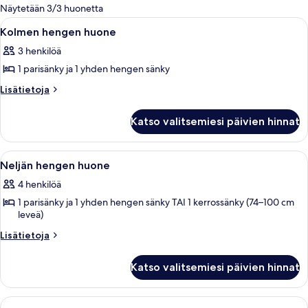
olevia
Näytetään 3/3 huonetta
suodattimia
Avaa
Makuuhuoneessa on sänky, puinen tuoli
1
Kolmen hengen huone
kaikki
3 henkilöä
huonetyypin
1 parisänky ja 1 yhden hengen sänky
Kolmen
hengen
Lisätietoja
Lisätietoja
huoneesta
huone
Kolmen
kuvat
Katso valitsemiesi päivien hinnat
hengen
huone
Avaa
Makuuhuoneessa on sänky, puinen tuoli
1
Neljän hengen huone
kaikki
4 henkilöä
huonetyypin
1 parisänky ja 1 yhden hengen sänky TAI 1 kerrossänky (74–100 cm
Neljän
leveä)
hengen
Lisätietoja
huone
Lisätietoja
huoneesta
kuvat
Neljän
Katso valitsemiesi päivien hinnat
hengen
huone