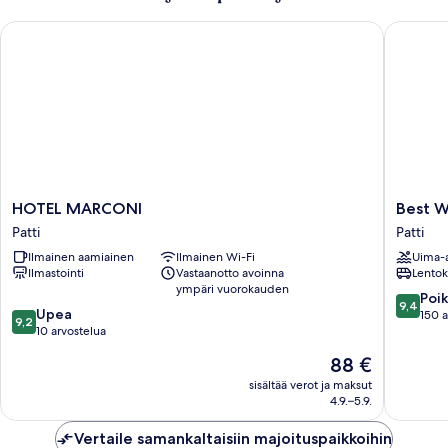
HOTEL MARCONI
Best Wes
HOTEL
Best
HOTEL MARCONI
Best W
MARCONI
Western
Patti
Patti
Patti
Plus
Ilmainen aamiainen
Ilmainen Wi-Fi
Uima-a
Hotel
Ilmastointi
Vastaanotto avoinna
Lentok
Terre
ympäri vuorokauden
di
9.4
Poik
9,4
9.2
Upea
Eolo
kautta
150 a
9,2
kautta
10 arvostelua
Patti
10,
10,
Poikkeuk
Hinta
88 €
Upea,
hyvä,
on
10
sisältää verot ja maksut
150
88 €
4.9.–5.9.
arvostelua
arvostel
Vertaile samankaltaisiin majoituspaikkoihin