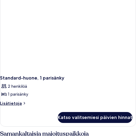
Standard-huone, 1 parisänky
2 henkilöä
1 parisänky
Lisätietoja
Lisätietoja
huoneesta
Standard-
Katso valitsemiesi päivien hinnat
huone,
1
parisänky
Samankaltaisia majoituspaikkoja