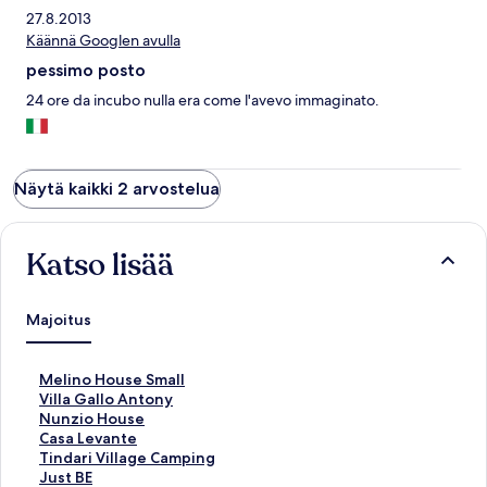
27.8.2013
Käännä Googlen avulla
pessimo posto
24 ore da incubo nulla era come l'avevo immaginato.
Näytä kaikki 2 arvostelua
Katso lisää
Majoitus
K
Melino House Small
o
K
Villa Gallo Antony
h
o
K
Nunzio House
t
h
o
K
Casa Levante
e
t
h
o
K
Tindari Village Camping
e
e
t
h
o
K
Just BE