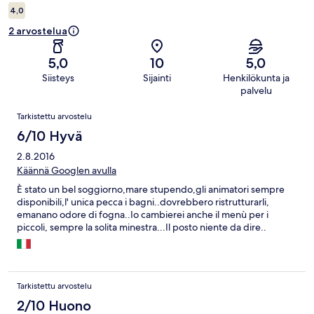
4,0
2 arvostelua
5,0
10
5,0
Siisteys
Sijainti
Henkilökunta ja
palvelu
Arvostelut
Tarkistettu arvostelu
6/10 Hyvä
2.8.2016
Käännä Googlen avulla
È stato un bel soggiorno,mare stupendo,gli animatori sempre
disponibili,l' unica pecca i bagni..dovrebbero ristrutturarli,
emanano odore di fogna..Io cambierei anche il menù per i
piccoli, sempre la solita minestra...Il posto niente da dire..
Tarkistettu arvostelu
2/10 Huono