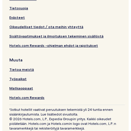
Tietosuoja
Evästeet
Oikeudelliset tiedot / ota meihin yhteyttä
Sisältövaatimukset ja ilmoituksen tekeminen sisällöstä
Hotels.com Rewards -ohjelman ehdot ja rajoitukset
Muuta
Tietoa meistä
Työpaikat
Matkaoppaat
Hotels.com Rewards
*Jotkut hotellit vaativat peruutuksen tekemistä yli 24 tuntia ennen
sisäänkirjautumista. Lue lisätiedot sivustolta.
© 2026 Hotels.com, L.P., Expedia Groupin yritys. Kaikki oikeudet
pidätetään. Hotels.com ja Hotels.comin logo ovat Hotels.com, L.P.:n
tavaramerkkejä tai rekisteröityjä tavaramerkkejä.