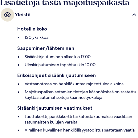
Lisätietoja tästä majoituspaikasta
Yleistä
Hotellin koko
120 yksikköä
Saapuminen/lähteminen
Sisäänkirjautuminen alkaa klo 17.00
Uloskirjautuminen tapahtuu klo 10.00
Erikoisohjeet sisäänkirjautumiseen
Vastaanotossa on henkilökuntaa rajoitettuina aikoina
Majoituspaikan antamien tietojen käännöksissä on saatettu
käyttää automatisoituja käännöstyökaluja
Sisäänkirjautumisen vaatimukset
Luottokortti, pankkikortti tai käteistakuumaksu vaaditaan
satunnaisten kulujen varalta
Virallinen kuvallinen henkilöllisyystodistus saatetaan vaatia