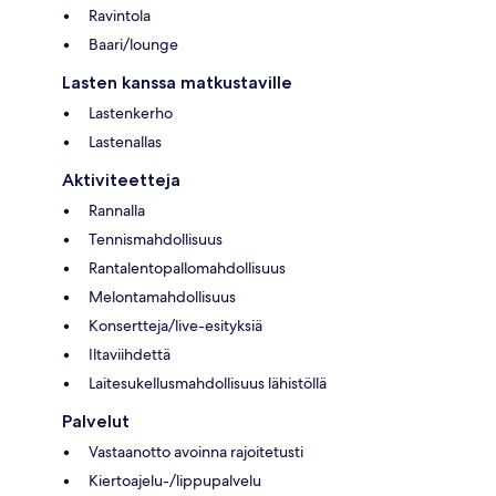
Ravintola
Baari/lounge
Lasten kanssa matkustaville
Lastenkerho
Lastenallas
Aktiviteetteja
Rannalla
Tennismahdollisuus
Rantalentopallomahdollisuus
Melontamahdollisuus
Konsertteja/live-esityksiä
Iltaviihdettä
Laitesukellusmahdollisuus lähistöllä
Palvelut
Vastaanotto avoinna rajoitetusti
Kiertoajelu-/lippupalvelu