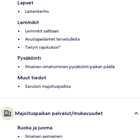
Lapset
Lastenkerho
Lemmikit
Lemmikit sallitaan
Avustajaeläimet tervetulleita
Tietyin rajoituksin*
Pysäköinti
Ilmainen omatoiminen pysäköinti paikan päällä
Muut tiedot
Savuton majoituspaikka
Majoituspaikan palvelut/mukavuudet
Ruoka ja juoma
Ilmainen aamiainen