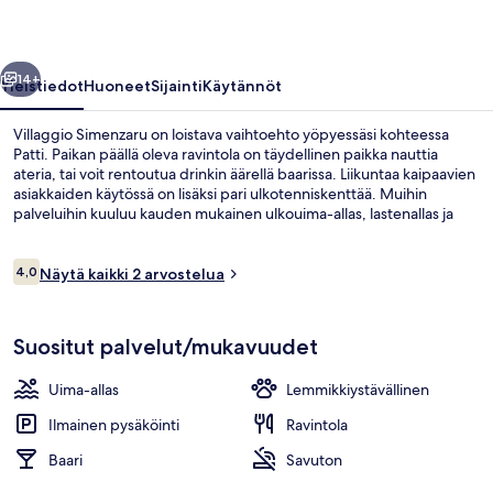
llinen
Seuraava
14+
Yleistiedot
Huoneet
Sijainti
Käytännöt
Villaggio Simenzaru on loistava vaihtoehto yöpyessäsi kohteessa
Patti. Paikan päällä oleva ravintola on täydellinen paikka nauttia
ateria, tai voit rentoutua drinkin äärellä baarissa. Liikuntaa kaipaavien
asiakkaiden käytössä on lisäksi pari ulkotenniskenttää. Muihin
palveluihin kuuluu kauden mukainen ulkouima-allas, lastenallas ja
lastenkerho.
Arvostelut
4,0
Näytä kaikki 2 arvostelua
4,0 kautta 10.
Rannalla, aurinkotuoleja, aurinkovarj
Suositut palvelut/mukavuudet
Uima-allas
Lemmikkiystävällinen
Ilmainen pysäköinti
Ravintola
Baari
Savuton