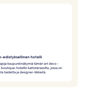
-edistyksellinen hotelli
laajoja kaupunkinäkymiä tämän art deco -
n boutique-hotellin kattoterassilta, jossa on
sta taidetta ja designer-liikkeitä.