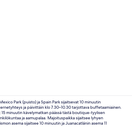
Näkymä majo
exico Park (puisto) ja Spain Park sijaitsevat 10 minuutin
ternetyhteys ja päivittäin klo 7.30–10.30 tarjottava buffetaamiainen.
t 15 minuutin kävelymatkan päässä tästä boutique-tyylisen
Frida Khalo (
henkilökuntaa ja aamupalaa. Majoituspaikka sijaitsee lyhyen
tismon asema sijaitsee 10 minuutin ja Juanacatlánin asema 11