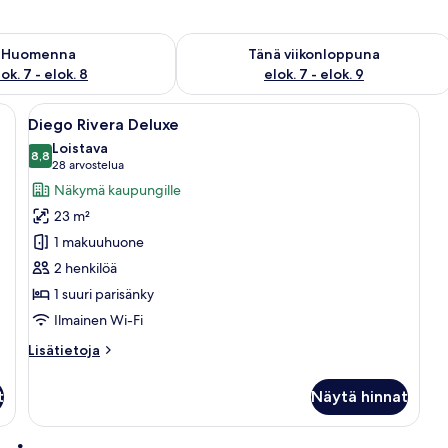
sen saatavuus elok. 7 - elok. 8
Tarkista tämän viikonlopun saatavuus e
Huomenna
Tänä viikonloppuna
ok. 7 - elok. 8
elok. 7 - elok. 9
nky, kaksi yöpöytävalaisinta, penkki, tuoli ja ikkunasta avautuva näkymä pui
Avaa
Moderni hotellihuone, jossa on suuri 
11
Diego Rivera Deluxe
kaikki
Loistava
huonetyypin
8,8
8,8 kautta 10
(28
28 arvostelua
Diego
arvostelua)
Näkymä kaupungille
Rivera
23 m²
Deluxe
1 makuuhuone
kuvat
2 henkilöä
1 suuri parisänky
Ilmainen Wi-Fi
Lisätietoja
Lisätietoja
huoneesta
Diego
t
Näytä hinnat
Rivera
Deluxe