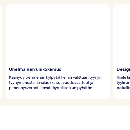
Unelmainen unikokemus
Design
Kääriydy pehmeisiin kylpytakkeihin valittuasi tyynyn
Ihaile 
tyynymenusta. Ensiluokkaiset vuodevaatteet ja
tyylise
pimennysverhot luovat täydellisen unipyhätön.
paikalli