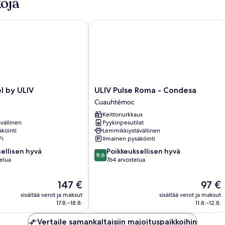
oja
by ULIV
ULIV Pulse Roma - Condesa
ULIV
l by ULIV
ULIV Pulse Roma - Condesa
Pulse
Cuauhtémoc
Roma
Keittonurkkaus
-
vällinen
Pyykinpesutilat
Condesa
köinti
Lemmikkiystävällinen
Cuauhtémoc
Fi
Ilmainen pysäköinti
9.6
ellisen hyvä
Poikkeuksellisen hyvä
9,6
kautta
telua
764 arvostelua
10,
en
Poikkeuksellisen
Hinta
Hinta
147 €
97 €
hyvä,
on
on
sisältää verot ja maksut
sisältää verot ja maksut
764
147 €
97 €
17.8.–18.8.
11.8.–12.8.
arvostelua
Vertaile samankaltaisiin majoituspaikkoihin