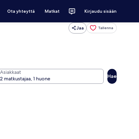
Ota yhteyttä
Matkat
Kirjaudu sisään
Jaa
Tallenna
Asiakkaat
Hae