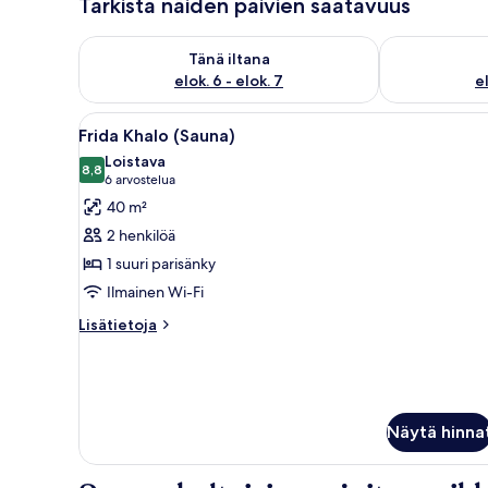
Tarkista näiden päivien saatavuus
Tarkista tämän illan saatavuus elok. 6 - elok. 7
Tarkista huomi
Tänä iltana
elok. 6 - elok. 7
el
Avaa
Hotellihuone, jossa on suuri sä
14
Frida Khalo (Sauna)
kaikki
Loistava
huonetyypin
8,8
8,8 kautta 10
(6
6 arvostelua
Frida
arvostelua)
40 m²
Khalo
2 henkilöä
(Sauna)
1 suuri parisänky
kuvat
Ilmainen Wi-Fi
Lisätietoja
Lisätietoja
huoneesta
Frida
Khalo
(Sauna)
Näytä hinna