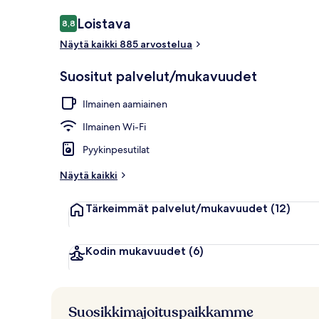
Arvostelut
Loistava
8,8
8,8 kautta 10.
Näytä kaikki 885 arvostelua
Kattoterassi
Suositut palvelut/mukavuudet
Ilmainen aamiainen
Ilmainen Wi-Fi
Pyykinpesutilat
Näytä kaikki
Tärkeimmät palvelut/mukavuudet
(12)
Kodin mukavuudet
(6)
Suosikkimajoituspaikkamme