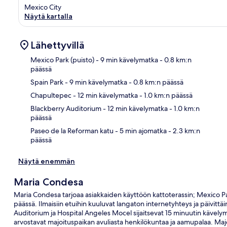
Mexico City
Näytä kartalla
Lähettyvillä
Mexico Park (puisto)
- 9 min kävelymatka
- 0.8 km:n
päässä
Spain Park
- 9 min kävelymatka
- 0.8 km:n päässä
Kart
Chapultepec
- 12 min kävelymatka
- 1.0 km:n päässä
Blackberry Auditorium
- 12 min kävelymatka
- 1.0 km:n
päässä
Paseo de la Reforman katu
- 5 min ajomatka
- 2.3 km:n
päässä
Näytä enemmän
Maria Condesa
Maria Condesa tarjoaa asiakkaiden käyttöön kattoterassin; Mexico Par
päässä. Ilmaisiin etuihin kuuluvat langaton internetyhteys ja päivitt
Auditorium ja Hospital Angeles Mocel sijaitsevat 15 minuutin kävelyma
arvostavat majoituspaikan avuliasta henkilökuntaa ja aamupalaa. Majo