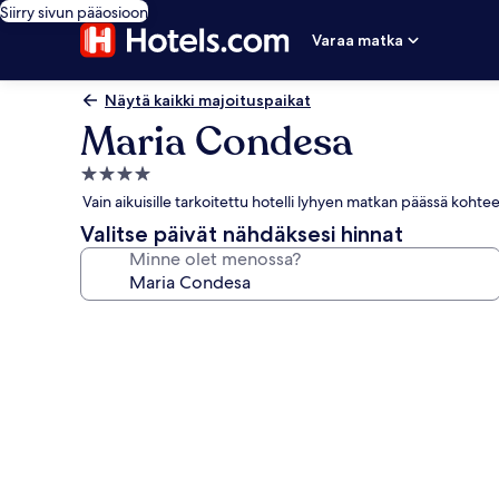
Siirry sivun pääosioon
Varaa matka
Näytä kaikki majoituspaikat
Maria Condesa
4.0
tähden
Vain aikuisille tarkoitettu hotelli lyhyen matkan päässä kohte
majoituspaikka
Valitse päivät nähdäksesi hinnat
Minne olet menossa?
Majoituspaikan
Maria
Condesa
valokuvagalleria