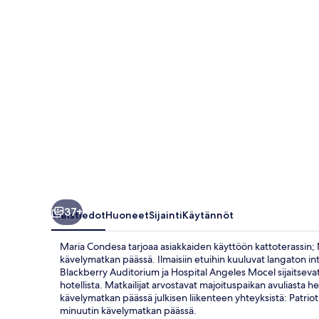
37+
Yleistiedot
Huoneet
Sijainti
Käytännöt
Maria Condesa tarjoaa asiakkaiden käyttöön kattoterassin; M
kävelymatkan päässä. Ilmaisiin etuihin kuuluvat langaton in
Blackberry Auditorium ja Hospital Angeles Mocel sijaitseva
hotellista. Matkailijat arvostavat majoituspaikan avuliasta 
kävelymatkan päässä julkisen liikenteen yhteyksistä: Patrio
minuutin kävelymatkan päässä.