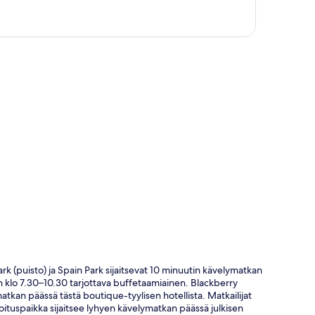
ta
k (puisto) ja Spain Park sijaitsevat 10 minuutin kävelymatkan
äin klo 7.30–10.30 tarjottava buffetaamiainen. Blackberry
tkan päässä tästä boutique-tyylisen hotellista. Matkailijat
ituspaikka sijaitsee lyhyen kävelymatkan päässä julkisen