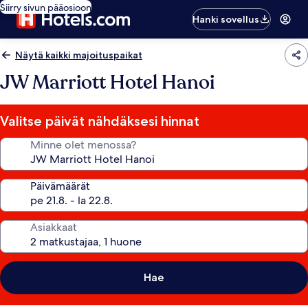
Siirry sivun pääosioon
Hanki sovellus
Näytä kaikki majoituspaikat
JW Marriott Hotel Hanoi
Valitse päivät nähdäksesi hinnat
Minne olet menossa?
Päivämäärät
Asiakkaat
Hae