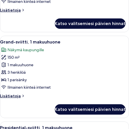
parisänkyä,
Ilmainen kiinteä internet
tupakointi
Lisätietoja
Lisätietoja
kielletty
huoneesta
kuvat
Executive-
Katso valitsemiesi päivien hinnat
huone,
2
parisänkyä,
Avaa
Moderni hotellihuone, jossa on ruokai
15
tupakointi
Grand-sviitti, 1 makuuhuone
kaikki
kielletty
Näkymä kaupungille
huonetyypin
150 m²
Grand-
sviitti,
1 makuuhuone
1
3 henkilöä
makuuhuone
1 parisänky
kuvat
Ilmainen kiinteä internet
Lisätietoja
Lisätietoja
huoneesta
Grand-
Katso valitsemiesi päivien hinnat
sviitti,
1
makuuhuone
Avaa
Moderni hotellihuone, jossa on suuri k
13
Presidential-sviitti, 1 makuuhuone