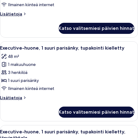
suuri
Ilmainen kiinteä internet
parisänky,
Lisätietoja
Lisätietoja
tupakointi
huoneesta
kielletty
Deluxe-
Katso valitsemiesi päivien hinnat
huone,
kuvat
1
suuri
Avaa
Moderni hotellihuone, jossa on suuri s
11
parisänky,
Executive-huone, 1 suuri parisänky, tupakointi kielletty
kaikki
tupakointi
48 m²
kielletty
huonetyypin
1 makuuhuone
Executive-
huone,
3 henkilöä
1
1 suuri parisänky
suuri
Ilmainen kiinteä internet
parisänky,
Lisätietoja
Lisätietoja
tupakointi
huoneesta
kielletty
Executive-
Katso valitsemiesi päivien hinnat
huone,
kuvat
1
suuri
Avaa
Moderni hotellihuone, jossa on suuri s
10
parisänky,
Executive-huone, 1 suuri parisänky, tupakointi kielletty,
kaikki
tupakointi
järvinäköala