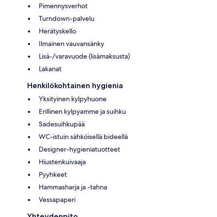
Pimennysverhot
Turndown-palvelu
Herätyskello
Ilmainen vauvansänky
Lisä-/varavuode (lisämaksusta)
Lakanat
Henkilökohtainen hygienia
Yksityinen kylpyhuone
Erillinen kylpyamme ja suihku
Sadesuihkupää
WC-istuin sähköisellä bideellä
Designer-hygieniatuotteet
Hiustenkuivaaja
Pyyhkeet
Hammasharja ja -tahna
Vessapaperi
Yhteydenpito