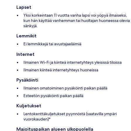
Lapset
Yksi korkeintaan 11 vuotta vanha lapsi voi yöpyä ilmaiseksi,
kun hän käyttää vanhemman tai huoltajan huoneessa olevia
sänkyjä.
Lemmikit
Ei lemmikkejä tai avustajaeläimiä
Internet
Ilmainen Wi-Fi ja kiinteä internetyhteys yleisissä tiloissa
Ilmainen kiinteä internetyhteys huoneissa
Pysäköinti
Ilmainen omatoiminen pysäköinti paikan päällä
Esteetön pysäköinti paikan päällä
Kuljetukset
Lentokenttäkuljetukset pyynnöstä (saatavilla ympäri
vuorokauden)*
Majoituspaikan alueen ulkopuolella