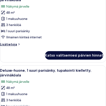
kielletty
huonetyypin
Näkymä järvelle
Executive-
48 m²
huone,
1 makuuhuone
1
suuri
3 henkilöä
parisänky,
1 suuri parisänky
tupakointi
Ilmainen kiinteä internet
kielletty,
Lisätietoja
Lisätietoja
järvinäköala
huoneesta
kuvat
Executive-
Katso valitsemiesi päivien hinnat
huone,
1
suuri
Avaa
Moderni hotellihuone, jossa on suuri s
8
parisänky,
Deluxe-huone, 1 suuri parisänky, tupakointi kielletty,
kaikki
tupakointi
järvinäköala
kielletty,
huonetyypin
Näkymä järvelle
järvinäköala
Deluxe-
48 m²
huone,
1 makuuhuone
1
suuri
3 henkilöä
parisänky,