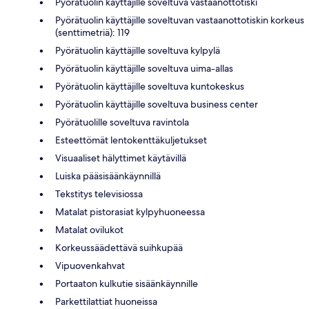
Pyörätuolin käyttäjille soveltuva vastaanottotiski
Pyörätuolin käyttäjille soveltuvan vastaanottotiskin korkeus
(senttimetriä): 119
Pyörätuolin käyttäjille soveltuva kylpylä
Pyörätuolin käyttäjille soveltuva uima-allas
Pyörätuolin käyttäjille soveltuva kuntokeskus
Pyörätuolin käyttäjille soveltuva business center
Pyörätuolille soveltuva ravintola
Esteettömät lentokenttäkuljetukset
Visuaaliset hälyttimet käytävillä
Luiska pääsisäänkäynnillä
Tekstitys televisiossa
Matalat pistorasiat kylpyhuoneessa
Matalat ovilukot
Korkeussäädettävä suihkupää
Vipuovenkahvat
Portaaton kulkutie sisäänkäynnille
Parkettilattiat huoneissa