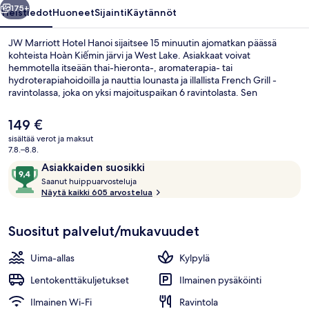
175+
Yleistiedot
Huoneet
Sijainti
Käytännöt
JW Marriott Hotel Hanoi sijaitsee 15 minuutin ajomatkan päässä
kohteista Hoàn Kiếmin järvi ja West Lake. Asiakkaat voivat
hemmotella itseään thai-hieronta-, aromaterapia- tai
hydroterapiahoidoilla ja nauttia lounasta ja illallista French Grill -
ravintolassa, joka on yksi majoituspaikan 6 ravintolasta. Sen
erikoisuuksiin kuuluu ranskalainen keittiö. Muihin tämän luksusluokan
hotellin palveluihin kuuluu sisäuima-allas, allasbaari ja ympäri
Nykyinen
149 €
vuorokauden auki oleva kuntokeskus. Avulias henkilökunta ja
hinta
sisältää verot ja maksut
majoituspaikan yleiskunto ovat myös asioita, joista matkailijat pitävät.
on
7.8.–8.8.
Lounge
149 €
Arvostelut
9,4
Asiakkaiden suosikki
S
kautta
Saanut huippuarvosteluja
a
Näytä kaikki 605 arvostelua
10,
a
Asiakkaiden
n
suosikki
Suositut palvelut/mukavuudet
u
t
Uima-allas
Kylpylä
h
u
Lentokenttäkuljetukset
Ilmainen pysäköinti
i
Ilmainen Wi-Fi
Ravintola
p