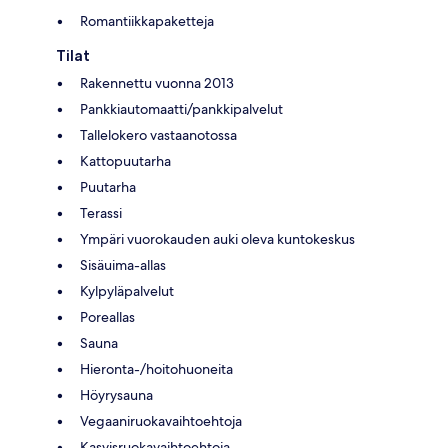
Romantiikkapaketteja
Tilat
Rakennettu vuonna 2013
Pankkiautomaatti/pankkipalvelut
Tallelokero vastaanotossa
Kattopuutarha
Puutarha
Terassi
Ympäri vuorokauden auki oleva kuntokeskus
Sisäuima-allas
Kylpyläpalvelut
Poreallas
Sauna
Hieronta-/hoitohuoneita
Höyrysauna
Vegaaniruokavaihtoehtoja
Kasvisruokavaihtoehtoja