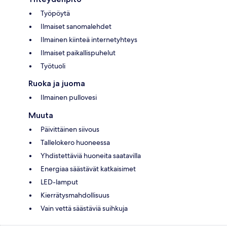
Työpöytä
Ilmaiset sanomalehdet
Ilmainen kiinteä internetyhteys
Ilmaiset paikallispuhelut
Työtuoli
Ruoka ja juoma
Ilmainen pullovesi
Muuta
Päivittäinen siivous
Tallelokero huoneessa
Yhdistettäviä huoneita saatavilla
Energiaa säästävät katkaisimet
LED-lamput
Kierrätysmahdollisuus
Vain vettä säästäviä suihkuja