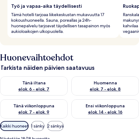
Työ ja vapaa-aika täydellisesti
Ruokap
Tämä hotelli tarjoaa liikekeskustan mukavuutta 17
Ranskala
kokoushuoneella. Sauna, poreallas ja 24h-
makunyst
huonepalvelu tarjoavat täydellisen tasapainon myös
kahvilaa
aukioloaikojen ulkopuolella.
vegaaniv
Huonevaihtoehdot
Tarkista näiden päivien saatavuus
Tarkista tämän illan saatavuus elok. 6 - elok. 7
Tarkista huomisen saatavuus el
Tänä iltana
Huomenna
elok. 6 - elok. 7
elok. 7 - elok. 8
Tarkista tämän viikonlopun saatavuus elok. 7 - elok. 9
Tarkista ensi viikonlopun saatav
Tänä viikonloppuna
Ensi viikonloppuna
elok. 7 - elok. 9
elok. 14 - elok. 16
Huoneille
Kaikki huoneet
1 sänky
2 sänkyä
saatavilla
olevia
Näytetään 18/18 huonetta