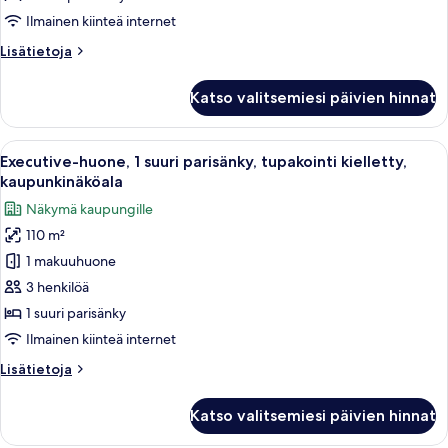
parveke
Ilmainen kiinteä internet
(1
Lisätietoja
Lisätietoja
King
huoneesta
Bed,
Executive-
Katso valitsemiesi päivien hinnat
sviitti,
Lake
1
View)
suuri
Avaa
Moderni hotellihuone, jossa on suuri 
kuvat
12
parisänky,
Executive-huone, 1 suuri parisänky, tupakointi kielletty,
kaikki
parveke
kaupunkinäköala
(1
huonetyypin
Näkymä kaupungille
King
Executive-
Bed,
110 m²
huone,
Lake
1 makuuhuone
1
View)
suuri
3 henkilöä
parisänky,
1 suuri parisänky
tupakointi
Ilmainen kiinteä internet
kielletty,
Lisätietoja
Lisätietoja
kaupunkinäköala
huoneesta
kuvat
Executive-
Katso valitsemiesi päivien hinnat
huone,
1