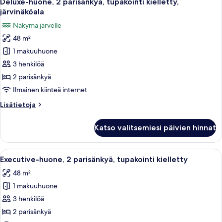
Deluxe-huone, 2 parisänkyä, tupakointi kielletty,
kaikki
kielletty,
järvinäköala
järvinäköala
huonetyypin
Näkymä järvelle
Deluxe-
48 m²
huone,
1 makuuhuone
2
parisänkyä,
3 henkilöä
tupakointi
2 parisänkyä
kielletty,
Ilmainen kiinteä internet
järvinäköala
Lisätietoja
Lisätietoja
kuvat
huoneesta
Deluxe-
Katso valitsemiesi päivien hinnat
huone,
2
parisänkyä,
Avaa
Moderni hotellihuone, jossa on suuri
12
tupakointi
Executive-huone, 2 parisänkyä, tupakointi kielletty
kaikki
kielletty,
48 m²
järvinäköala
huonetyypin
1 makuuhuone
Executive-
huone,
3 henkilöä
2
2 parisänkyä