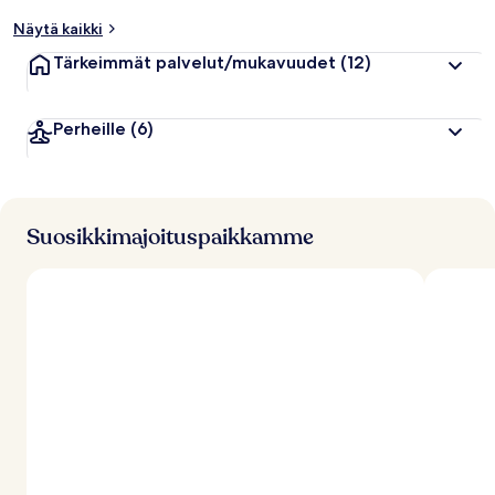
p
Näytä kaikki
u
a
Tärkeimmät palvelut/mukavuudet
(12)
r
v
o
Perheille
(6)
s
t
e
l
u
j
Suosikkimajoituspaikkamme
a