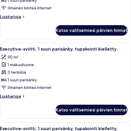
1 suuri parisänky
tupakointi
Ilmainen kiinteä internet
kielletty,
Lisätietoja
Lisätietoja
järvinäköala
huoneesta
kuvat
Deluxe-
Katso valitsemiesi päivien hinnat
huone,
1
suuri
Avaa
Moderni olohuone, jossa on sohva, puna
14
parisänky,
Executive-sviitti, 1 suuri parisänky, tupakointi kielletty
kaikki
tupakointi
90 m²
kielletty,
huonetyypin
järvinäköala
1 makuuhuone
Executive-
sviitti,
3 henkilöä
1
1 suuri parisänky
suuri
Ilmainen kiinteä internet
parisänky,
Lisätietoja
Lisätietoja
tupakointi
huoneesta
kielletty
Executive-
Katso valitsemiesi päivien hinnat
sviitti,
kuvat
1
suuri
Avaa
Moderni hotellihuone, jossa on suuri s
10
parisänky,
Executive-sviitti, 1 suuri parisänky, tupakointi kielletty,