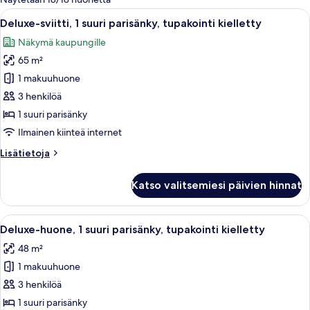
suodattimia
Avaa
Moderni hotellihuone, jossa on puulatt
15
Deluxe-sviitti, 1 suuri parisänky, tupakointi kielletty
kaikki
Näkymä kaupungille
huonetyypin
65 m²
Deluxe-
sviitti,
1 makuuhuone
1
3 henkilöä
suuri
1 suuri parisänky
parisänky,
Ilmainen kiinteä internet
tupakointi
Lisätietoja
Lisätietoja
kielletty
huoneesta
kuvat
Deluxe-
Katso valitsemiesi päivien hinnat
sviitti,
1
suuri
Avaa
Moderni hotellihuone, jossa on suuri sä
8
parisänky,
Deluxe-huone, 1 suuri parisänky, tupakointi kielletty
kaikki
tupakointi
48 m²
kielletty
huonetyypin
1 makuuhuone
Deluxe-
huone,
3 henkilöä
1
1 suuri parisänky