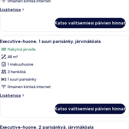
Ilmainen kiinteä internet
Suite)
Lisätietoja
Lisätietoja
kuvat
huoneesta
Executive-
Katso valitsemiesi päivien hinnat
sviitti,
1
makuuhuone
Avaa
Moderni hotellihuone, jossa on suuri 
10
(Chairman
Executive-huone, 1 suuri parisänky, järvinäköala
kaikki
Suite)
Näkymä järvelle
huonetyypin
48 m²
Executive-
huone,
1 makuuhuone
1
3 henkilöä
suuri
1 suuri parisänky
parisänky,
Ilmainen kiinteä internet
järvinäköala
Lisätietoja
Lisätietoja
kuvat
huoneesta
Executive-
Katso valitsemiesi päivien hinnat
huone,
1
suuri
Avaa
Moderni hotellihuone, jossa on suuri s
10
parisänky,
Executive-huone, 2 parisänkyä, järvinäköala