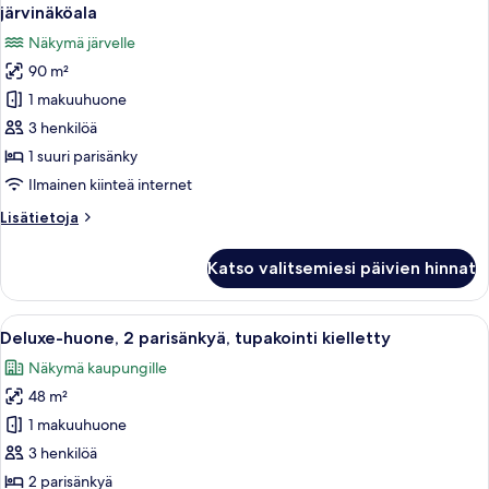
kaikki
tupakointi
järvinäköala
kielletty
huonetyypin
Näkymä järvelle
Executive-
90 m²
sviitti,
1 makuuhuone
1
suuri
3 henkilöä
parisänky,
1 suuri parisänky
tupakointi
Ilmainen kiinteä internet
kielletty,
Lisätietoja
Lisätietoja
järvinäköala
huoneesta
kuvat
Executive-
Katso valitsemiesi päivien hinnat
sviitti,
1
suuri
Avaa
Moderni hotellihuone, jossa on suuri 
6
parisänky,
Deluxe-huone, 2 parisänkyä, tupakointi kielletty
kaikki
tupakointi
Näkymä kaupungille
kielletty,
huonetyypin
järvinäköala
48 m²
Deluxe-
huone,
1 makuuhuone
2
3 henkilöä
parisänkyä,
2 parisänkyä