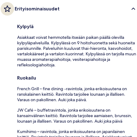
Erityisominaisuudet
Kylpylä
Asiakkaat voivat hemmotella itseään paikan päällä olevilla
kylpyläpalveluilla. Kylpylässä on 9 hoitohuonetta sekä huoneita
pariskunnille. Palveluihin kuuluvat thai-hieronta, kasvohoidot,
vartalokääreet ja vartalon kuorinnat. Kylpylässä on tarjolla muun
muassa aromaterapiahoitoja, vesiterapiahoitoja ja
refleksologiahoitoja.
Ruokailu
French Grill – fine dining -ravintola, jonka erikoisuutena on
ranskalainen keittiö. Ravintola tarjoilee lounaan ja illallisen.
Varaus on pakollinen. Auki joka päivä.
JW Café – buffetravintola, jonka erikoisuutena on
kansainvälinen keittiö. Ravintola tarjoilee aamiaisen, brunssin,
lounaan ja illallisen. Varaus on pakollinen. Auki joka päivä
Kumihimo – ravintola, jonka erikoisuutena on japanilainen
keittiö. Ravintola tarjoilee lounaan ja illallisen. Asiakkaat voivat