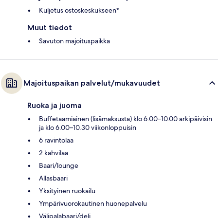
Kuljetus ostoskeskukseen*
Muut tiedot
Savuton majoituspaikka
Majoituspaikan palvelut/mukavuudet
Ruoka ja juoma
Buffetaamiainen (lisämaksusta) klo 6.00–10.00 arkipäivisin
ja klo 6.00–10.30 viikonloppuisin
6 ravintolaa
2 kahvilaa
Baari/lounge
Allasbaari
Yksityinen ruokailu
Ympärivuorokautinen huonepalvelu
Välipalabaari/deli