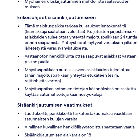
Myöhäinen uloskirjautuminen mahdollista saatavuuden
mukaan
Erikoisohjeet sisäänkirjautumiseen
Tämä majoituspaikka tarjoaa kuljetukset lentokentältä
(lisämaksuja saatetaan veloittaa). Kuljetusten järjestämiseksi
asiakkaiden tulee ottaa yhteyttä majoituspaikkaan 24 tuntia
ennen saapumista. Yhteystiedot löytyvät varauksen jälkeen
lähetetystä varausvahvistuksesta.
Vastaanoton henkilökunta ottaa saapuvat asiakkaat vastaan
paikan päällä
Majoituspaikkaan autolla ajavien asiakkaiden tulee ottaa
tähän majoituspaikkaan yhteyttä etukäteen (esim.
reittiohjeita varten)
Majoituspaikan antamien tietojen käännöksissä on saatettu
käyttää automatisoituja käännöstyökaluja
Sisäänkirjautumisen vaatimukset
Luottokortti, pankkikortti tai käteistakuumaksu vaaditaan
satunnaisten kulujen varalta
Virallinen kuvallinen henkilöllisyystodistus saatetaan vaatia
Sisäänkirjautumisen alaikäraja on 18