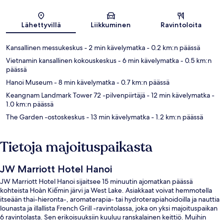
Kartta
Lähettyvillä
Liikkuminen
Ravintoloita
Kansallinen messukeskus
- 2 min kävelymatka
- 0.2 km:n päässä
Vietnamin kansallinen kokouskeskus
- 6 min kävelymatka
- 0.5 km:n
päässä
Hanoi Museum
- 8 min kävelymatka
- 0.7 km:n päässä
Keangnam Landmark Tower 72 -pilvenpiirtäjä
- 12 min kävelymatka
-
1.0 km:n päässä
The Garden -ostoskeskus
- 13 min kävelymatka
- 1.2 km:n päässä
Tietoja majoituspaikasta
JW Marriott Hotel Hanoi
JW Marriott Hotel Hanoi sijaitsee 15 minuutin ajomatkan päässä
kohteista Hoàn Kiếmin järvi ja West Lake. Asiakkaat voivat hemmotella
itseään thai-hieronta-, aromaterapia- tai hydroterapiahoidoilla ja nauttia
lounasta ja illallista French Grill -ravintolassa, joka on yksi majoituspaikan
6 ravintolasta. Sen erikoisuuksiin kuuluu ranskalainen keittiö. Muihin