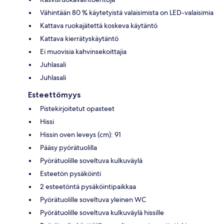
Vähintään 80 % käytetyistä valaisimista on LED-valaisimia
Kattava ruokajätettä koskeva käytäntö
Kattava kierrätyskäytäntö
Ei muovisia kahvinsekoittajia
Juhlasali
Juhlasali
Esteettömyys
Pistekirjoitetut opasteet
Hissi
Hissin oven leveys (cm): 91
Pääsy pyörätuolilla
Pyörätuolille soveltuva kulkuväylä
Esteetön pysäköinti
2 esteetöntä pysäköintipaikkaa
Pyörätuolille soveltuva yleinen WC
Pyörätuolille soveltuva kulkuväylä hissille