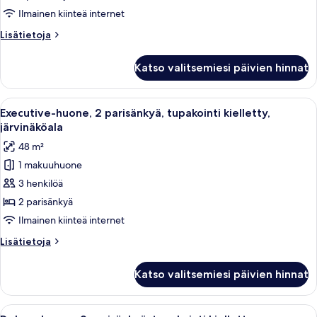
tupakointi
Ilmainen kiinteä internet
kielletty
Lisätietoja
Lisätietoja
kuvat
huoneesta
Deluxe-
Katso valitsemiesi päivien hinnat
huone,
2
parisänkyä,
Avaa
Moderni hotellihuone, jossa on suuri k
10
tupakointi
Executive-huone, 2 parisänkyä, tupakointi kielletty,
kaikki
kielletty
järvinäköala
huonetyypin
48 m²
Executive-
1 makuuhuone
huone,
3 henkilöä
2
parisänkyä,
2 parisänkyä
tupakointi
Ilmainen kiinteä internet
kielletty,
Lisätietoja
Lisätietoja
järvinäköala
huoneesta
kuvat
Executive-
Katso valitsemiesi päivien hinnat
huone,
2
parisänkyä,
Avaa
Moderni hotellihuone, jossa on suuri
5
tupakointi