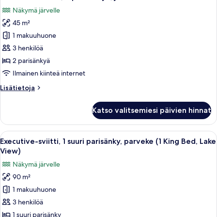
kaikki
järvinäköala
Näkymä järvelle
huonetyypin
45 m²
Executive-
huone,
1 makuuhuone
2
3 henkilöä
parisänkyä,
2 parisänkyä
järvinäköala
Ilmainen kiinteä internet
kuvat
Lisätietoja
Lisätietoja
huoneesta
Executive-
Katso valitsemiesi päivien hinnat
huone,
2
parisänkyä,
Avaa
Moderni olohuone, jossa on litteänäytt
11
järvinäköala
Executive-sviitti, 1 suuri parisänky, parveke (1 King Bed, Lake
kaikki
View)
huonetyypin
Näkymä järvelle
Executive-
90 m²
sviitti,
1 makuuhuone
1
suuri
3 henkilöä
parisänky,
1 suuri parisänky