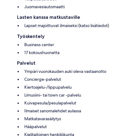
Juomavesiautomaatti
Lasten kanssa matkustaville
Lapset majoittuvat ilmaiseksi (katso lisätiedot)
Työskentely
Business center
17 kokoushuonetta
Palvelut
Ympäri vuorokauden auki oleva vastaanotto
Concierge-palvelut
Kiertoajelu-/lippupalvelu
Limusiini- tai town car -palvelu
Kuivapesula/pesulapalvelut
Ilmaiset sanomalehdet aulassa
Matkatavarasäilytys
Hääpalvelut
Kielitaitoinen henkilökunta