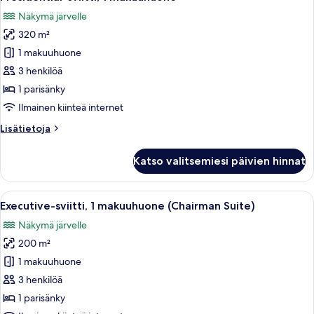
kaikki
Näkymä järvelle
huonetyypin
320 m²
Presidential-
sviitti,
1 makuuhuone
1
3 henkilöä
makuuhuone
1 parisänky
kuvat
Ilmainen kiinteä internet
Lisätietoja
Lisätietoja
huoneesta
Presidential-
Katso valitsemiesi päivien hinnat
sviitti,
1
makuuhuone
Avaa
Moderni olohuone, jossa on ruokailutil
11
Executive-sviitti, 1 makuuhuone (Chairman Suite)
kaikki
Näkymä järvelle
huonetyypin
200 m²
Executive-
sviitti,
1 makuuhuone
1
3 henkilöä
makuuhuone
1 parisänky
(Chairman