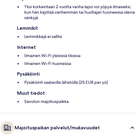
Yksi korkeintaan 2 vuotta vanha lapsi voi yöpyä ilmaiseksi,
kun hän käyttää vanhemman tai huoltajan huoneessa olevia
sänkyjä.
Lemmikit
Lemmikkejä ei sallita
Internet
Ilmainen Wi-Fi yleisissä tiloissa
Ilmainen Wi-Fi huoneissa
Pysäköinti
Pysäköinti saatavilla lähistöllä (25 EUR per yö)
Muut tiedot
Savuton majoituspaikka
Majoituspaikan palvelut/mukavuudet