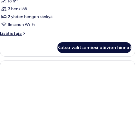
18 m²
huonetyypin
3 henkilöä
Kahden
hengen
2 yhden hengen sänkyä
deluxe-
Ilmainen Wi-Fi
huone
Lisätietoja
Lisätietoja
(kaksi
huoneesta
sänkyä)
Kahden
Katso valitsemiesi päivien hinnat
hengen
kuvat
deluxe-
huone
(kaksi
sänkyä)