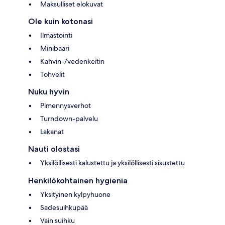
Maksulliset elokuvat
Ole kuin kotonasi
Ilmastointi
Minibaari
Kahvin-/vedenkeitin
Tohvelit
Nuku hyvin
Pimennysverhot
Turndown-palvelu
Lakanat
Nauti olostasi
Yksilöllisesti kalustettu ja yksilöllisesti sisustettu
Henkilökohtainen hygienia
Yksityinen kylpyhuone
Sadesuihkupää
Vain suihku