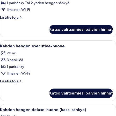
huone,
1 parisänky TAI 2 yhden hengen sänkyä
1
Ilmainen Wi-Fi
parisänky
Lisätietoja
Lisätietoja
tai
huoneesta
2
Kahden
Katso valitsemiesi päivien hinnat
hengen
yhden
deluxe-
hengen
huone,
Avaa
Hotellihuone, jossa on sänky, yöpöytä, 
sänkyä
8
1
Kahden hengen executive-huone
kaikki
parisänky
kuvat
20 m²
tai
huonetyypin
2
3 henkilöä
Kahden
yhden
hengen
1 parisänky
hengen
executive-
sänkyä
Ilmainen Wi-Fi
huone
Lisätietoja
Lisätietoja
kuvat
huoneesta
Kahden
Katso valitsemiesi päivien hinnat
hengen
executive-
huone
Avaa
Valkoisilla vuodevaatteilla varustettu
7
Kahden hengen deluxe-huone (kaksi sänkyä)
kaikki