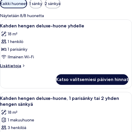
Huoneille
Kaikki huoneet
1 sänky
2 sänkyä
saatavilla
olevia
Näytetään 8/8 huonetta
suodattimia
Avaa
Hotellihuone, jossa on sänky, työpöytä, 
6
Kahden hengen deluxe-huone yhdelle
kaikki
18 m²
huonetyypin
1 henkilö
Kahden
hengen
1 parisänky
deluxe-
Ilmainen Wi-Fi
huone
Lisätietoja
Lisätietoja
yhdelle
huoneesta
kuvat
Kahden
Katso valitsemiesi päivien hinnat
hengen
deluxe-
huone
Avaa
Hotellihuone, jossa on sänky, työpöytä, 
13
yhdelle
Kahden hengen deluxe-huone, 1 parisänky tai 2 yhden
kaikki
hengen sänkyä
huonetyypin
18 m²
Kahden
1 makuuhuone
hengen
3 henkilöä
deluxe-