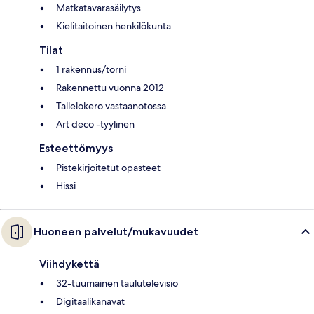
Matkatavarasäilytys
Kielitaitoinen henkilökunta
Tilat
1 rakennus/torni
Rakennettu vuonna 2012
Tallelokero vastaanotossa
Art deco -tyylinen
Esteettömyys
Pistekirjoitetut opasteet
Hissi
Huoneen palvelut/mukavuudet
Viihdykettä
32-tuumainen taulutelevisio
Digitaalikanavat