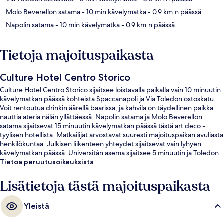
Molo Beverellon satama
- 10 min kävelymatka
- 0.9 km:n päässä
Napolin satama
- 10 min kävelymatka
- 0.9 km:n päässä
Tietoja majoituspaikasta
Culture Hotel Centro Storico
Culture Hotel Centro Storico sijaitsee loistavalla paikalla vain 10 minuutin
kävelymatkan päässä kohteista Spaccanapoli ja Via Toledon ostoskatu.
Voit rentoutua drinkin äärellä baarissa, ja kahvila on täydellinen paikka
nauttia ateria nälän yllättäessä. Napolin satama ja Molo Beverellon
satama sijaitsevat 15 minuutin kävelymatkan päässä tästä art deco -
tyylisen hotellista. Matkailijat arvostavat suuresti majoituspaikan avuliasta
henkilökuntaa. Julkisen liikenteen yhteydet sijaitsevat vain lyhyen
kävelymatkan päässä: Universitàn asema sijaitsee 5 minuutin ja Toledon
asema 5 minuutin kävelymatkan päässä.
Tietoa peruutusoikeuksista
Lisätietoja tästä majoituspaikasta
Yleistä