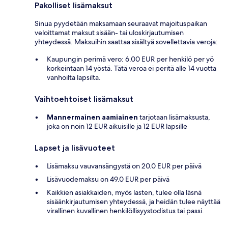
Pakolliset lisämaksut
Sinua pyydetään maksamaan seuraavat majoituspaikan
veloittamat maksut sisään- tai uloskirjautumisen
yhteydessä. Maksuihin saattaa sisältyä sovellettavia veroja:
Kaupungin perimä vero: 6.00 EUR per henkilö per yö
korkeintaan 14 yöstä. Tätä veroa ei peritä alle 14 vuotta
vanhoilta lapsilta.
Vaihtoehtoiset lisämaksut
Mannermainen aamiainen
tarjotaan lisämaksusta,
joka on noin 12 EUR aikuisille ja 12 EUR lapsille
Lapset ja lisävuoteet
Lisämaksu vauvansängystä on 20.0 EUR per päivä
Lisävuodemaksu on 49.0 EUR per päivä
Kaikkien asiakkaiden, myös lasten, tulee olla läsnä
sisäänkirjautumisen yhteydessä, ja heidän tulee näyttää
virallinen kuvallinen henkilöllisyystodistus tai passi.