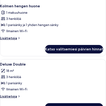
Kolmen hengen huone
1 makuuhuone
3 henkilöä
1 parisänky ja 1 yhden hengen sänky
Ilmainen Wi-Fi
Lisätietoja
Lisätietoja
huoneesta
Kolmen
Katso valitsemiesi päivien hinnat
hengen
huone
Avaa
Minibaari, tallelokero huoneessa, ty
5
Deluxe Double
kaikki
18 m²
huonetyypin
3 henkilöä
Deluxe
Double
1 parisänky
kuvat
Ilmainen Wi-Fi
Lisätietoja
Lisätietoja
huoneesta
Deluxe