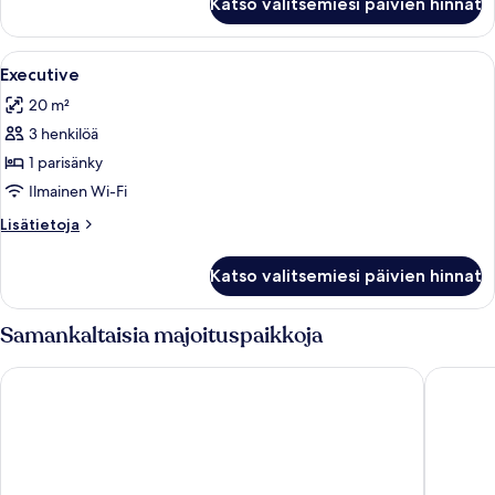
Katso valitsemiesi päivien hinnat
Avaa
Minibaari, tallelokero huoneessa, ty
4
Executive
kaikki
20 m²
huonetyypin
3 henkilöä
Executive
kuvat
1 parisänky
Ilmainen Wi-Fi
Lisätietoja
Lisätietoja
huoneesta
Executive
Katso valitsemiesi päivien hinnat
Samankaltaisia majoituspaikkoja
Palazzo Salgar
Royal Co