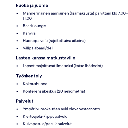
Ruoka ja juoma
Mannermainen aamiainen (lisämaksusta) päivittäin klo 7.00–
11.00
Baari/lounge
Kahvila
Huonepalvelu (rajoitettuina aikoina)
Välipalabaari/deli
Lasten kanssa matkustaville
Lapset majoittuvat ilmaiseksi (katso lisätiedot)
Työskentely
Kokoushuone
Konferenssikeskus (20 neliömetriä)
Palvelut
Ympäri vuorokauden auki oleva vastaanotto
Kiertoajelu-/lippupalvelu
Kuivapesula/pesulapalvelut