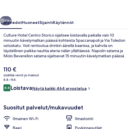
llinen
Seuraava
79+
Yleistiedot
Huoneet
Sijainti
Käytännöt
Culture Hotel Centro Storico sijaitsee loistavalla paikalla vain 10
minuutin kävelymatkan päässä kohteista Spaccanapoli ja Via Toledon
ostoskatu. Voit rentoutua drinkin äärellä baarissa, ja kahvila on
täydellinen paikka nauttia ateria nälän yllättäessä. Napolin satama ja
Molo Beverellon satama sijaitsevat 15 minuutin kävelymatkan päässä
tästä art deco -tyylisen hotellista. Matkailijat arvostavat suuresti
majoituspaikan avuliasta henkilökuntaa. Julkisen liikenteen yhteydet
Nykyinen
110 €
sijaitsevat vain lyhyen kävelymatkan päässä: Universitàn asema
hinta
sisältää verot ja maksut
sijaitsee 5 minuutin ja Toledon asema 5 minuutin kävelymatkan
on
8.8.–9.8.
päässä.
Terassi/patio
110 €
Arvostelut
Loistava
8,8
Näytä kaikki 464 arvostelua
8,8 kautta 10.
Suositut palvelut/mukavuudet
Ilmainen Wi-Fi
Ilmastointi
Baari
Pyykinpesutilat