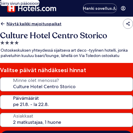
Siirry sivun pääosioon
Hanki sovellus
Näytä kaikki majoituspaikat
Culture Hotel Centro Storico
4.0
tähden
Ostoskeskuksen yhteydessä sijaitseva art deco -tyylinen hotelli, jonka
majoituspaikka
palveluihin kuuluu baari/lounge, lähellä on Via Toledon ostoskatu
Valitse päivät nähdäksesi hinnat
Minne olet menossa?
Päivämäärät
Asiakkaat