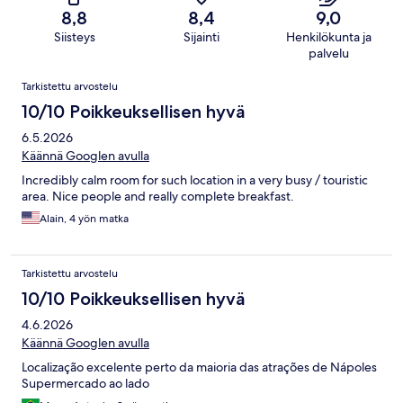
8,8
8,4
9,0
Siisteys
Sijainti
Henkilökunta ja
palvelu
Arvostelut
Tarkistettu arvostelu
10/10 Poikkeuksellisen hyvä
6.5.2026
Käännä Googlen avulla
Incredibly calm room for such location in a very busy / touristic
area. Nice people and really complete breakfast.
Alain, 4 yön matka
Tarkistettu arvostelu
10/10 Poikkeuksellisen hyvä
4.6.2026
Käännä Googlen avulla
Localização excelente perto da maioria das atrações de Nápoles
Supermercado ao lado