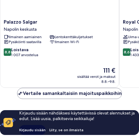
Palazzo
Royal
Palazzo Salgar
Royal 
Salgar
Continen
Napolin keskusta
Napolin
Napolin
Hotel
Ilmainen aamiainen
Lentokenttäkuljetukset
Uima-a
keskusta
Naples
Pysäköinti saatavilla
Ilmainen Wi-Fi
Pysäköi
Napolin
keskust
8.8
8.6
Loistava
Lois
8,8
8,6
kautta
kautta
1 007 arvostelua
1 433
10,
10,
Loistava,
Loistava,
Hinta
111 €
1 007
1 433
on
sisältää verot ja maksut
arvostelua
arvostel
111 €
8.8.–9.8.
Vertaile samankaltaisiin majoituspaikkoihin
Kirjaudu sisään nähdäksesi käytettävissä olevat alennukset ja
edut. Lisää uusia, palkitsevia seikkailuja!
Kirjaudu sisään
Liity, se on ilmaista