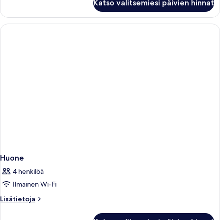
Katso valitsemiesi päivien hinnat
Double
Huone
4 henkilöä
Ilmainen Wi-Fi
Lisätietoja
Lisätietoja
huoneesta
Huone