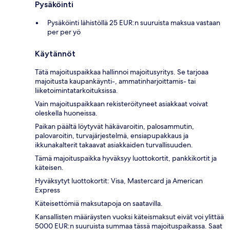
Pysäköinti
Pysäköinti lähistöllä 25 EUR:n suuruista maksua vastaan
per per yö
Käytännöt
Tätä majoituspaikkaa hallinnoi majoitusyritys. Se tarjoaa
majoitusta kaupankäynti-, ammatinharjoittamis- tai
liiketoimintatarkoituksissa.
Vain majoituspaikkaan rekisteröityneet asiakkaat voivat
oleskella huoneissa.
Paikan päältä löytyvät häkävaroitin, palosammutin,
palovaroitin, turvajärjestelmä, ensiapupakkaus ja
ikkunakalterit takaavat asiakkaiden turvallisuuden.
Tämä majoituspaikka hyväksyy luottokortit, pankkikortit ja
käteisen.
Hyväksytyt luottokortit: Visa, Mastercard ja American
Express
Käteisettömiä maksutapoja on saatavilla.
Kansallisten määräysten vuoksi käteismaksut eivät voi ylittää
5000 EUR:n suuruista summaa tässä majoituspaikassa. Saat