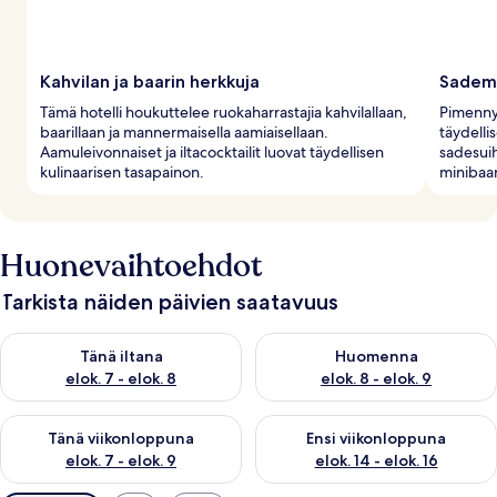
Kahvilan ja baarin herkkuja
Sademä
Tämä hotelli houkuttelee ruokaharrastajia kahvilallaan,
Pimenny
baarillaan ja mannermaisella aamiaisellaan.
täydelli
Aamuleivonnaiset ja iltacocktailit luovat täydellisen
sadesuih
kulinaarisen tasapainon.
minibaar
Huonevaihtoehdot
Tarkista näiden päivien saatavuus
Tarkista tämän illan saatavuus elok. 7 - elok. 8
Tarkista huomisen saatavuus el
Tänä iltana
Huomenna
elok. 7 - elok. 8
elok. 8 - elok. 9
Tarkista tämän viikonlopun saatavuus elok. 7 - elok. 9
Tarkista ensi viikonlopun saatav
Tänä viikonloppuna
Ensi viikonloppuna
elok. 7 - elok. 9
elok. 14 - elok. 16