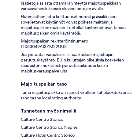
lisätietoja asiasta ottamalla yhteyttä majoituspaikkaan
varausvahvistuksessa olevien tietojen avulla.
Huomaathan, että kulttuuriset normit ja asiakkaisiin
sovellettavat käytännöt voivat poiketa maittain ja
majoituspaikan mukaan. Luetellut käytännöt ovat tämän
majoituspaikan omia käytäntöjä.
Majoituspaikan rekisteröintinumero
IT063049A1SYM22UU3
Jos peruutat varauksesi, sinua koskee majoittajan
peruutuskäytäntö. EU:n kuluttajan oikeuksia koskevien
säädösten mukaisesti peruutusoikeus ei koske
majoitusvarauspalveluita.
Majoituspaikan taso
Tämä majoituspaikka on saanut virallisen tähtiluokituksensa
taholta the local rating authority.
Tunnetaan myös nimellä
Culture Centro Storico
Culture Centro Storico Naples
Culture Hotel Centro Storico