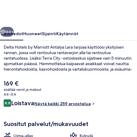
Antalya
Lara
valokuvagalleria
llinen
Seuraava
164+
Yleistiedot
Huoneet
Sijainti
Käytännöt
Delta Hotels by Marriott Antalya Lara tarjoaa käyttöösi yksityisen
rannan, jossa voit rentoutua rantavarjon alla tai rentoutua
rantatuolissa. Lisäksi Terra City -ostoskeskus sijaitsee vain 5 minuutin
ajomatkan päässä. Hemmottelua kaipaavat asiakkaat voivat nauttia
hierontahoidoista, kasvohoidoista ja vartalokuorinnoista, ja sisäuima-
allas tarjoaa huvia kaikille. Oz Restaurant tarjoilee lounaan ja illallisen.
Sen erikoisuuksiin kuuluu kansainvälinen keittiö. Muihin tämän
Nykyinen
169 €
luksusluokan hotellin palveluihin kuuluu allasbaari, kuntokeskus ja
hinta
sisältää verot ja maksut
poreallas. Matkailijat arvostavat majoituspaikan avuliasta
on
4.9.–5.9.
henkilökuntaa.
Sisäuima-allas, kauden mukainen ulkou
169 €
Arvostelut
Loistava
8,8
Näytä kaikki 259 arvostelua
8,8 kautta 10.
Suositut palvelut/mukavuudet
Uima-allas
Kylpylä