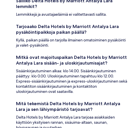
Salliiko Delta Hotels by Marriott Antalya Lara
lemmikit?
Lemmikkejä ja avustajaeläimiä ei valitettavasti sallita.
Tarjoaako Delta Hotels by Marriott Antalya Lara
pysäköintipaikkoja paikan päällä?
Kyllä, paikan päällä on tarjolla ilmainen omatoiminen pysäköinti
ja valet-pysäköinti.
Mitkä ovat majoituspaikan Delta Hotels by Marriott
Antalya Lara sisään- ja uloskirjautumisajat?
Sisäänkirjautuminen alkaa: klo 14.00. Sisäänkirjautuminen
päättyy: klo 0.00. Uloskirjautuminen tapahtuu klo 12.00.
Express-sisäänkirjautuminen ja express-uloskirjautuminen sekä
kontaktiton sisäänkirjautuminen ja kontaktiton
uloskirjautuminen ovat saatavilla.
Mitä tekemistä Delta Hotels by Marriott Antalya
Lara ja sen lähiympäristö tarjoavat?
Delta Hotels by Marriott Antalya Lara tarjoaa asiakkaiden
käyttöön yksityisen rannan, sisäuima-altaan, saunan,
höyrysaunan ja puutarhan.