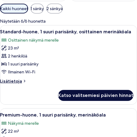
Huoneille
Kaikki huoneet
1 sänky
2 sänkyä
saatavilla
olevia
Näytetään 6/6 huonetta
suodattimia
Avaa
Moderni hotellihuone, jossa on suuri s
7
Standard-huone, 1 suuri parisänky, osittainen merinäköala
kaikki
Osittainen näkymä merelle
huonetyypin
23 m²
Standard-
huone,
2 henkilöä
1
1 suuri parisänky
suuri
Ilmainen Wi-Fi
parisänky,
Lisätietoja
Lisätietoja
osittainen
huoneesta
merinäköala
Standard-
Katso valitsemiesi päivien hinnat
huone,
kuvat
1
suuri
Avaa
Hotellihuone, jossa on suuri sänky, ty
16
parisänky,
Premium-huone, 1 suuri parisänky, merinäköala
kaikki
osittainen
Näkymä merelle
merinäköala
huonetyypin
22 m²
Premium-