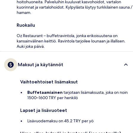
hoitohuoneita. Palveluihin kuuluvat kasvohoidot, vartalon
kuorinnat ja vartalohoidot. Kylpylästa löytyy turkkilainen sauna /
hamam.
Ruokailu
Oz Restaurant – buffetravintola, jonka erikoisuutena on
kansainvälinen keittiö. Ravintola tarjoilee lounaan ja illallisen.
Auki joka päivä.
Maksut ja käytännöt
Vaihtoehtoiset lisämaksut
Buffetaamiainen
tarjotaan lisämaksusta, joka on noin
1500–1600 TRY per henkilö
Lapset ja lisävuoteet
Lisävuodemaksu on 45.2 TRY per yö