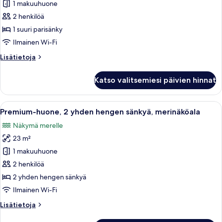
huone,
1 makuuhuone
1
2 henkilöä
suuri
1 suuri parisänky
parisänky,
Ilmainen Wi-Fi
merinäköala
Lisätietoja
Lisätietoja
kuvat
huoneesta
Premium-
Katso valitsemiesi päivien hinnat
huone,
1
suuri
Avaa
Hotellihuone, jossa on kaksi sänkyä, p
7
parisänky,
Premium-huone, 2 yhden hengen sänkyä, merinäköala
kaikki
merinäköala
Näkymä merelle
huonetyypin
23 m²
Premium-
huone,
1 makuuhuone
2
2 henkilöä
yhden
2 yhden hengen sänkyä
hengen
Ilmainen Wi-Fi
sänkyä,
Lisätietoja
Lisätietoja
merinäköala
huoneesta
kuvat
Premium-