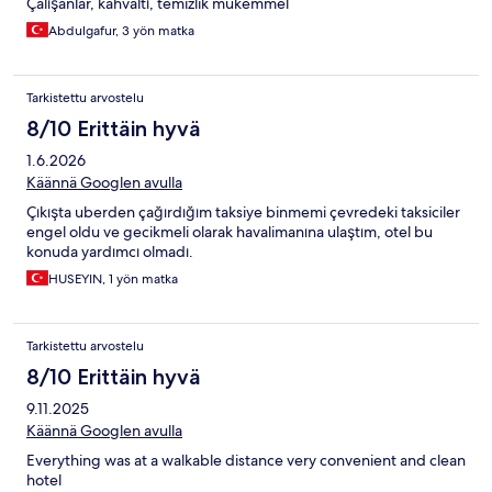
Çalışanlar, kahvaltı, temizlik mükemmel
Abdulgafur, 3 yön matka
Tarkistettu arvostelu
8/10 Erittäin hyvä
1.6.2026
Käännä Googlen avulla
Çıkışta uberden çağırdığım taksiye binmemi çevredeki taksiciler
engel oldu ve gecikmeli olarak havalimanına ulaştım, otel bu
konuda yardımcı olmadı.
HUSEYIN, 1 yön matka
Tarkistettu arvostelu
8/10 Erittäin hyvä
9.11.2025
Käännä Googlen avulla
Everything was at a walkable distance very convenient and clean
hotel