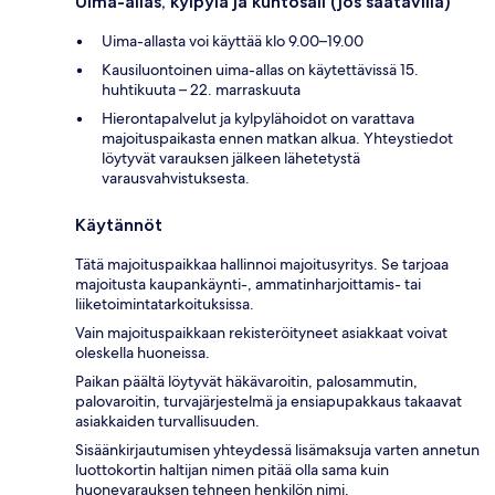
Uima-allas, kylpylä ja kuntosali (jos saatavilla)
Uima-allasta voi käyttää klo 9.00–19.00
Kausiluontoinen uima-allas on käytettävissä 15.
huhtikuuta – 22. marraskuuta
Hierontapalvelut ja kylpylähoidot on varattava
majoituspaikasta ennen matkan alkua. Yhteystiedot
löytyvät varauksen jälkeen lähetetystä
varausvahvistuksesta.
Käytännöt
Tätä majoituspaikkaa hallinnoi majoitusyritys. Se tarjoaa
majoitusta kaupankäynti-, ammatinharjoittamis- tai
liiketoimintatarkoituksissa.
Vain majoituspaikkaan rekisteröityneet asiakkaat voivat
oleskella huoneissa.
Paikan päältä löytyvät häkävaroitin, palosammutin,
palovaroitin, turvajärjestelmä ja ensiapupakkaus takaavat
asiakkaiden turvallisuuden.
Sisäänkirjautumisen yhteydessä lisämaksuja varten annetun
luottokortin haltijan nimen pitää olla sama kuin
huonevarauksen tehneen henkilön nimi.