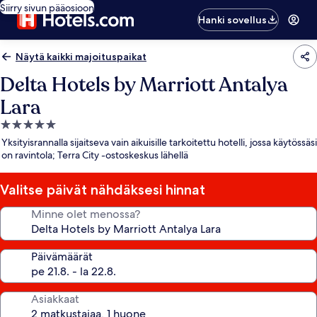
Siirry sivun pääosioon
Hanki sovellus
Näytä kaikki majoituspaikat
Delta Hotels by Marriott Antalya
Lara
5.0
tähden
Yksityisrannalla sijaitseva vain aikuisille tarkoitettu hotelli, jossa käytössäsi
majoituspaikka
on ravintola; Terra City -ostoskeskus lähellä
Valitse päivät nähdäksesi hinnat
Minne olet menossa?
Päivämäärät
Asiakkaat