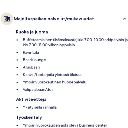
Majoituspaikan palvelut/mukavuudet
Ruoka ja juoma
Buffetaamiainen (lisämaksusta) klo 7.00–10.00 arkipäivisin ja
klo 7.00–11.00 viikonloppuisin
Ravintola
Baari/lounge
Allasbaari
Kahvi-/teetarjoilu yleisissä tiloissa
Ympärivuorokautinen huonepalvelu
Välipalabaari/deli
Aktiviteetteja
Yksityisellä rannalla
Työskentely
Ympäri vuorokauden auki oleva business center