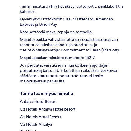
Tämä majoituspaikka hyväksyy luottokortit, pankkikortit ja
käteisen.
Hyväksytyt luottokortit: Visa, Mastercard, American
Express ja Union Pay
Käteisettömiä maksutapoja on saatavilla.
Majoituspaikka vahvistaa, että se noudattaa seuraavan
tahon suosituksissa annettuja puhdistus- ja
desinfiointikäytäntöjä: Commitment to Clean (Marriott).
Majoituspaikan rekisteröintinumero 15217
Jos peruutat varauksesi, sinua koskee majoittajan
peruutuskäytäntö. EU:n kuluttajan oikeuksia koskevien
säädösten mukaisesti peruutusoikeus ei koske
majoitusvarauspalveluita.
Tunnetaan myös nimellä
Antalya Hotel Resort
Oz Hotels Antalya Hotel Resort
Oz Hotels Hotel Resort
Oz Hotels Antalya