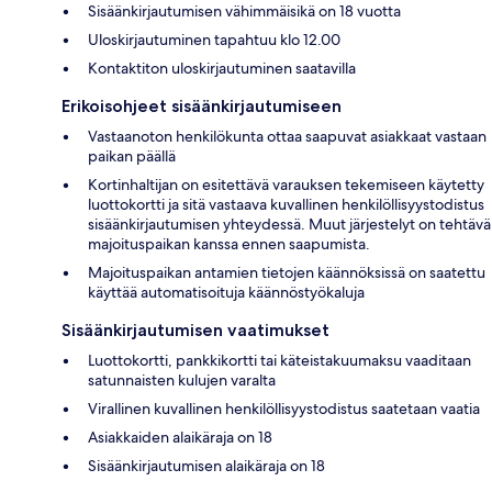
Sisäänkirjautumisen vähimmäisikä on 18 vuotta
Uloskirjautuminen tapahtuu klo 12.00
Kontaktiton uloskirjautuminen saatavilla
Erikoisohjeet sisäänkirjautumiseen
Vastaanoton henkilökunta ottaa saapuvat asiakkaat vastaan
paikan päällä
Kortinhaltijan on esitettävä varauksen tekemiseen käytetty
luottokortti ja sitä vastaava kuvallinen henkilöllisyystodistus
sisäänkirjautumisen yhteydessä. Muut järjestelyt on tehtävä
majoituspaikan kanssa ennen saapumista.
Majoituspaikan antamien tietojen käännöksissä on saatettu
käyttää automatisoituja käännöstyökaluja
Sisäänkirjautumisen vaatimukset
Luottokortti, pankkikortti tai käteistakuumaksu vaaditaan
satunnaisten kulujen varalta
Virallinen kuvallinen henkilöllisyystodistus saatetaan vaatia
Asiakkaiden alaikäraja on 18
Sisäänkirjautumisen alaikäraja on 18