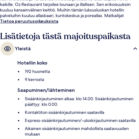
kaikille. Oz Restaurant tarjoilee lounaan ja illallisen. Sen erikoisuuksiin
kuuluu kansainvälinen keittiö. Muihin tämän luksusluokan hotellin
palveluihin kuuluu allasbaari, kuntokeskus ja poreallas. Matkailijat
arvostavat majoituspaikan avuliasta henkilökuntaa.
Tietoa peruutusoikeuksista
Lisätietoja tästä majoituspaikasta
Yleistä
Hotellin koko
192 huonetta
9 kerrosta
Saapuminen/lähteminen
Sisäänkirjautuminen alkaa: klo 14.00. Sisäänkirjautuminen
päättyy: klo 0.00.
Kontaktiton sisäänkirjautuminen saatavilla
Express-sisäänkirjautuminen/-uloskirjautuminen saatavilla
Aikainen sisäänkirjautuminen mahdollista saatavuuden
mukaan