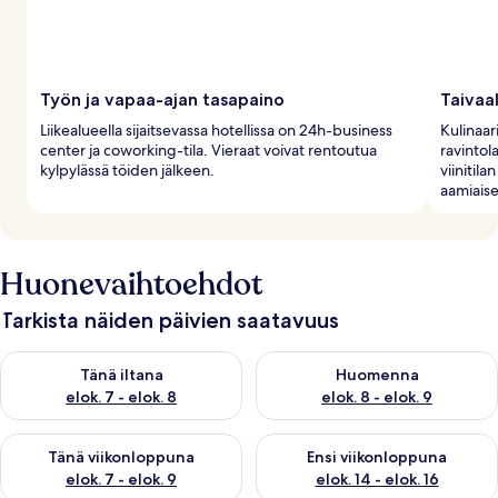
Työn ja vapaa-ajan tasapaino
Taivaa
Liikealueella sijaitsevassa hotellissa on 24h-business
Kulinaar
center ja coworking-tila. Vieraat voivat rentoutua
ravintola
kylpylässä töiden jälkeen.
viinitil
aamiais
Huonevaihtoehdot
Tarkista näiden päivien saatavuus
Tarkista tämän illan saatavuus elok. 7 - elok. 8
Tarkista huomisen saatavuus el
Tänä iltana
Huomenna
elok. 7 - elok. 8
elok. 8 - elok. 9
Tarkista tämän viikonlopun saatavuus elok. 7 - elok. 9
Tarkista ensi viikonlopun saatav
Tänä viikonloppuna
Ensi viikonloppuna
elok. 7 - elok. 9
elok. 14 - elok. 16