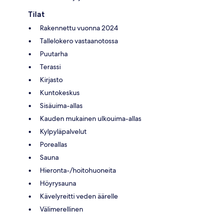
Tilat
Rakennettu vuonna 2024
Tallelokero vastaanotossa
Puutarha
Terassi
Kirjasto
Kuntokeskus
Sisäuima-allas
Kauden mukainen ulkouima-allas
Kylpyläpalvelut
Poreallas
Sauna
Hieronta-/hoitohuoneita
Höyrysauna
Kävelyreitti veden äärelle
Välimerellinen