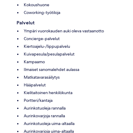
Kokoushuone
Coworking-työtiloja
Palvelut
Ympäri vuorokauden auki oleva vastaanotto
Concierge-palvelut
Kiertoajelu-/lippupalvelu
Kuivapesula/pesulapalvelut
Kampaamo
Ilmaiset sanomalehdet aulassa
Matkatavarasäilytys
Hääpalvelut
Kielitaitoinen henkilökunta
Portteri/kantaja
Aurinkotuoleja rannalla
Aurinkovarjoja rannalla
Aurinkotuoleja uima-altaalla
Aurinkovarjoja uima-altaalla