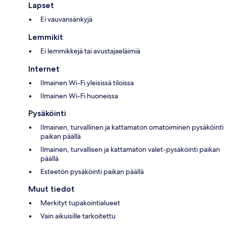
Lapset
Ei vauvansänkyjä
Lemmikit
Ei lemmikkejä tai avustajaeläimiä
Internet
Ilmainen Wi-Fi yleisissä tiloissa
Ilmainen Wi-Fi huoneissa
Pysäköinti
Ilmainen, turvallinen ja kattamaton omatoiminen pysäköinti
paikan päällä
Ilmainen, turvallisen ja kattamaton valet-pysäköinti paikan
päällä
Esteetön pysäköinti paikan päällä
Muut tiedot
Merkityt tupakointialueet
Vain aikuisille tarkoitettu