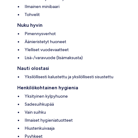
Ilmainen minibaari
Tohvelit
Nuku hyvin
Pimennysverhot
Äänieristetyt huoneet
Ylelliset vuodevaatteet
Lisä-/varavuode (lisämaksusta)
Nauti olostasi
Yksilöllisesti kalustettu ja yksilöllisesti sisustettu
Henkilökohtainen hygienia
Yksityinen kylpyhuone
Sadesuihkupää
Vain suihku
Ilmaiset hygieniatuotteet
Hiustenkuivaaja
Pyyhkeet