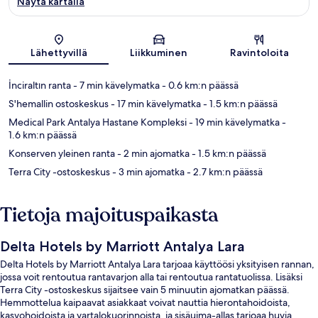
Näytä kartalla
Kartta
Lähettyvillä
Liikkuminen
Ravintoloita
İnciraltın ranta
- 7 min kävelymatka
- 0.6 km:n päässä
S'hemallin ostoskeskus
- 17 min kävelymatka
- 1.5 km:n päässä
Medical Park Antalya Hastane Kompleksi
- 19 min kävelymatka
-
1.6 km:n päässä
Konserven yleinen ranta
- 2 min ajomatka
- 1.5 km:n päässä
Terra City -ostoskeskus
- 3 min ajomatka
- 2.7 km:n päässä
Tietoja majoituspaikasta
Delta Hotels by Marriott Antalya Lara
Delta Hotels by Marriott Antalya Lara tarjoaa käyttöösi yksityisen rannan,
jossa voit rentoutua rantavarjon alla tai rentoutua rantatuolissa. Lisäksi
Terra City -ostoskeskus sijaitsee vain 5 minuutin ajomatkan päässä.
Hemmottelua kaipaavat asiakkaat voivat nauttia hierontahoidoista,
kasvohoidoista ja vartalokuorinnoista, ja sisäuima-allas tarjoaa huvia