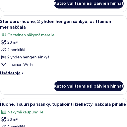
Katso valitsemiesi päivien hinnat
huone,
2
yhden
Avaa
Moderni hotellihuone, jossa on kaksi s
5
hengen
Standard-huone, 2 yhden hengen sänkyä, osittainen
kaikki
sänkyä,
merinäköala
merinäköala
huonetyypin
Osittainen näkymä merelle
Standard-
23 m²
huone,
2 henkilöä
2
yhden
2 yhden hengen sänkyä
hengen
Ilmainen Wi-Fi
sänkyä,
Lisätietoja
Lisätietoja
osittainen
huoneesta
merinäköala
Standard-
Katso valitsemiesi päivien hinnat
huone,
kuvat
2
yhden
Avaa
Moderni hotellihuone, jossa on suuri s
4
hengen
Huone, 1 suuri parisänky, tupakointi kielletty, näköala pihalle
kaikki
sänkyä,
Näkymä kaupungille
osittainen
huonetyypin
merinäköala
23 m²
Huone,
2 henkilöä