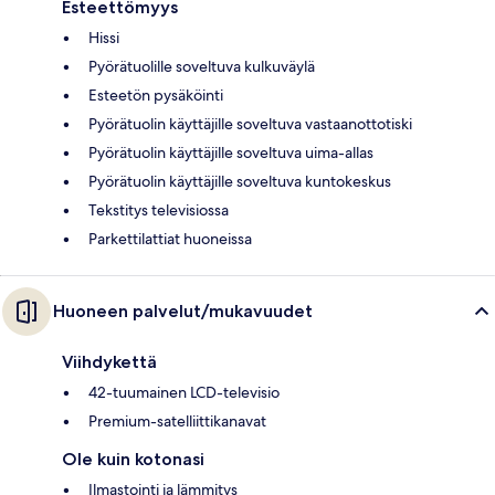
Esteettömyys
Hissi
Pyörätuolille soveltuva kulkuväylä
Esteetön pysäköinti
Pyörätuolin käyttäjille soveltuva vastaanottotiski
Pyörätuolin käyttäjille soveltuva uima-allas
Pyörätuolin käyttäjille soveltuva kuntokeskus
Tekstitys televisiossa
Parkettilattiat huoneissa
Huoneen palvelut/mukavuudet
Viihdykettä
42-tuumainen LCD-televisio
Premium-satelliittikanavat
Ole kuin kotonasi
Ilmastointi ja lämmitys