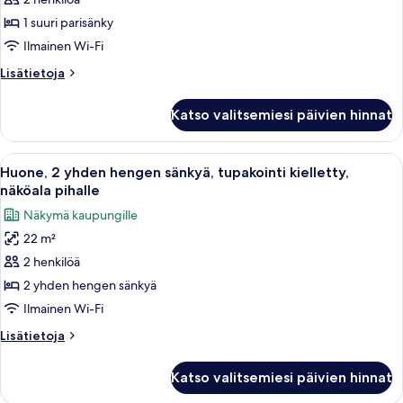
1
suuri
1 suuri parisänky
parisänky,
Ilmainen Wi-Fi
tupakointi
Lisätietoja
Lisätietoja
kielletty,
huoneesta
näköala
Huone,
Katso valitsemiesi päivien hinnat
1
pihalle
suuri
kuvat
parisänky,
Avaa
Hotellihuone, jossa on kaksi sänkyä, p
4
tupakointi
Huone, 2 yhden hengen sänkyä, tupakointi kielletty,
kaikki
kielletty,
näköala pihalle
näköala
huonetyypin
Näkymä kaupungille
pihalle
Huone,
22 m²
2
2 henkilöä
yhden
hengen
2 yhden hengen sänkyä
sänkyä,
Ilmainen Wi-Fi
tupakointi
Lisätietoja
Lisätietoja
kielletty,
huoneesta
näköala
Huone,
Katso valitsemiesi päivien hinnat
2
pihalle
yhden