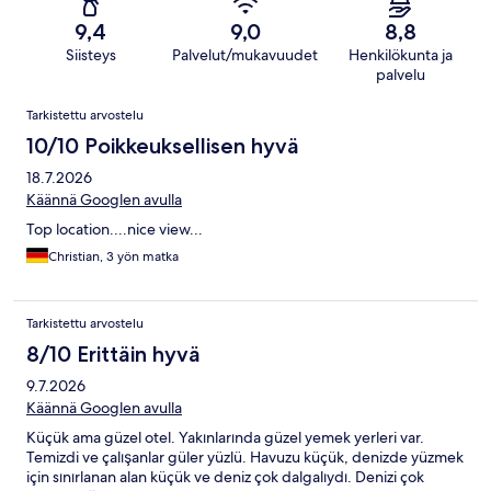
9,4
9,0
8,8
Siisteys
Palvelut/mukavuudet
Henkilökunta ja
palvelu
Arvostelut
Tarkistettu arvostelu
10/10 Poikkeuksellisen hyvä
18.7.2026
Käännä Googlen avulla
Top location....nice view...
Christian, 3 yön matka
Tarkistettu arvostelu
8/10 Erittäin hyvä
9.7.2026
Käännä Googlen avulla
Küçük ama güzel otel. Yakınlarında güzel yemek yerleri var.
Temizdi ve çalışanlar güler yüzlü. Havuzu küçük, denizde yüzmek
için sınırlanan alan küçük ve deniz çok dalgalıydı. Denizi çok