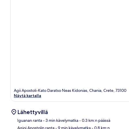
Agii Apostoli-Kato Daratso Neas Kidonias, Chania, Crete, 73100
Näytä kartalla
Lähettyvillä
Iguanan ranta
- 3 min kävelymatka
- 0.3 km:n päässä
Agioi Apostolin ranta
- 9 min kävelymatka
- 0.8 km:n