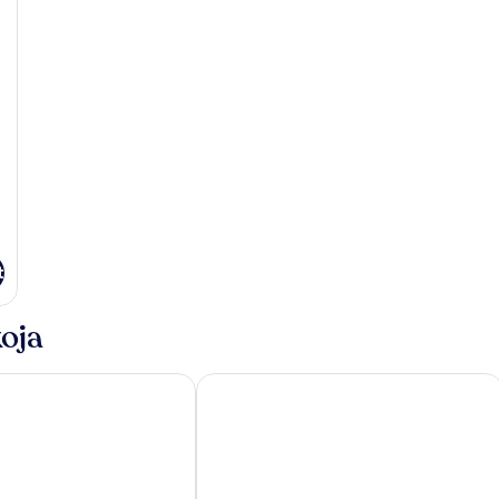
t
oja
tments
Corinna Mare