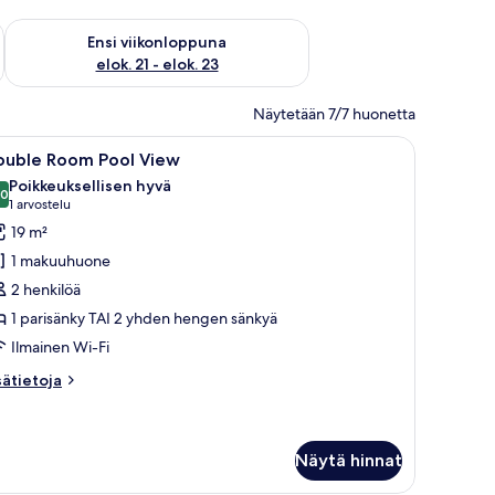
ok. 14 - elok. 16
Tarkista ensi viikonlopun saatavuus elok. 21 - elok. 23
Ensi viikonloppuna
elok. 21 - elok. 23
Näytetään 7/7 huonetta
 seinällä taulu ja seinään kiinnitetyt lamput.
vaa
Hotellihuone, jossa on parveke, sänky, pöytä 
5
ouble Room Pool View
ikki
Poikkeuksellisen hyvä
uonetyypin
,0
10,0 kautta 10
(1
1 arvostelu
ouble
arvostelu)
19 m²
oom
1 makuuhuone
ool
2 henkilöä
iew
1 parisänky TAI 2 yhden hengen sänkyä
uvat
Ilmainen Wi-Fi
sätietoja
sätietoja
oneesta
uble
oom
ol
Näytä hinnat
ew