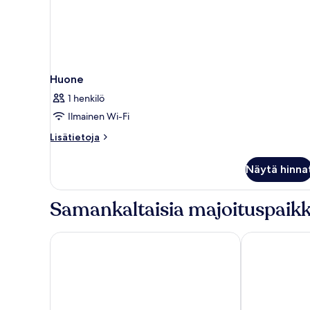
Huone
1 henkilö
Ilmainen Wi-Fi
Lisätietoja
Lisätietoja
huoneesta
Huone
Näytä hinna
Samankaltaisia majoituspaikk
Atrion Hotel
Artemis Apar