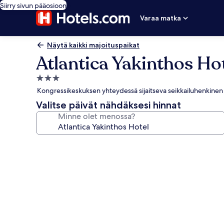
Siirry sivun pääosioon
Varaa matka
Näytä kaikki majoituspaikat
Atlantica Yakinthos Ho
3.0
tähden
Kongressikeskuksen yhteydessä sijaitseva seikkailuhenkinen ho
majoituspaikka
Valitse päivät nähdäksesi hinnat
Minne olet menossa?
Majoituspaikan
Atlantica
Yakinthos
Hotel
valokuvagalleria