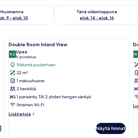
sen saatavuus elok. 9 - elok. 10
Tarkista tämän viikonlopun saatavuus el
Huomenna
Tänä viikonloppuna
ok. 9 - elok. 10
elok. 14 - elok. 16
öpöydät, seinällä taulu ja seinään kiinnitetyt lamput.
Avaa
Hotellihuone, jossa on sänky, yöpöydät,
A
6
Double Room Inland View
D
kaikki
ka
Upea
huonetyypin
9,2
h
10
9,2 kautta 10
(5
5 arvostelua
Double
D
arvostelua)
Näkymä puutarhaan
Room
R
22 m²
Inland
P
1 makuuhuone
View
V
2 henkilöä
kuvat
k
1 parisänky TAI 2 yhden hengen sänkyä
Ilmainen Wi-Fi
Li
Li
hu
Lisätietoja
Lisätietoja
Do
huoneesta
R
Double
Po
t
Näytä hinnat
Room
Vi
Inland