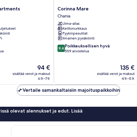
Corinna
artments
Corinna Mare
Mare
Chania
Chania
Uima-allas
uljetukset
Keittonurkkaus
köinti
Pyykinpesutilat
Fi
Ilmainen pysäköinti
9.4
Poikkeuksellisen hyvä
9,4
kautta
lua
559 arvostelua
10,
Poikkeuksellisen
Hinta
Hinta
94 €
135 €
hyvä,
on
on
559
sisältää verot ja maksut
sisältää verot ja maksut
94 €
135 €
arvostelua
6.9.–7.9.
4.9.–5.9.
Vertaile samankaltaisiin majoituspaikkoihin
issä olevat alennukset ja edut. Lisää