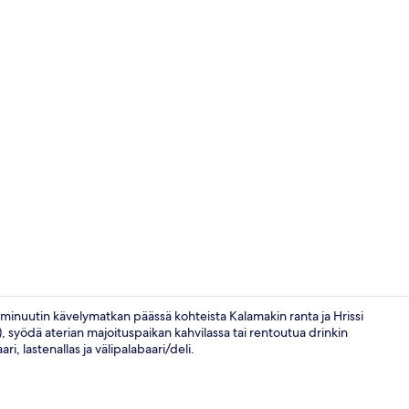
Nähtävyyde
 15 minuutin kävelymatkan päässä kohteista Kalamakin ranta ja Hrissi
, syödä aterian majoituspaikan kahvilassa tai rentoutua drinkin
i, lastenallas ja välipalabaari/deli.
Double Room 