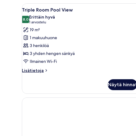
View
Avaa
Hotellihuone, jossa on sänky, y
5
Triple Room Pool View
kaikki
Erittäin hyvä
huonetyypin
8,0
8,0 kautta 10
(1
1 arvostelu
Triple
arvostelu)
19 m²
Room
1 makuuhuone
Pool
3 henkilöä
View
3 yhden hengen sänkyä
kuvat
Ilmainen Wi-Fi
Lisätietoja
Lisätietoja
huoneesta
Triple
Näytä hinna
Room
Pool
View