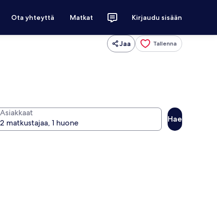
Ota yhteyttä
Matkat
Kirjaudu sisään
Jaa
Tallenna
Asiakkaat
Hae