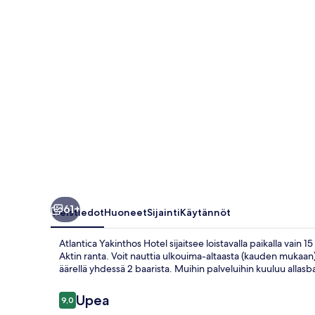
61+
Yleistiedot
Huoneet
Sijainti
Käytännöt
Atlantica Yakinthos Hotel sijaitsee loistavalla paikalla vain
Aktin ranta. Voit nauttia ulkouima-altaasta (kauden mukaan)
äärellä yhdessä 2 baarista. Muihin palveluihin kuuluu allasbaar
Arvostelut
Upea
9,0
9,0 kautta 10.