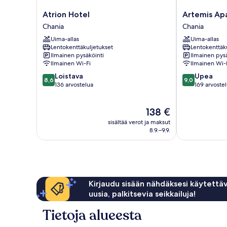
Atrion
Artemis
Atrion Hotel
Artemis Ap
Hotel
Apartments
Chania
Chania
Chania
Chania
Uima-allas
Uima-allas
Lentokenttäkuljetukset
Lentokenttäk
Ilmainen pysäköinti
Ilmainen pysä
Ilmainen Wi-Fi
Ilmainen Wi-
8.6
9.0
Loistava
Upea
8,6
9,0
kautta
kautta
136 arvostelua
169 arvoste
10,
10,
Loistava,
Upea,
Hinta
138 €
136
169
on
arvostelua
arvostelua
sisältää verot ja maksut
138 €
8.9.–9.9.
Kirjaudu sisään nähdäksesi käytettäv
uusia, palkitsevia seikkailuja!
Tietoja alueesta