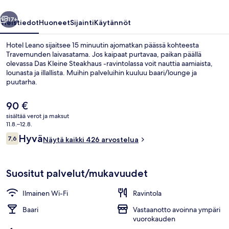
llinen
Seuraava
17+
Yleistiedot
Huoneet
Sijainti
Käytännöt
Hotel Leano sijaitsee 15 minuutin ajomatkan päässä kohteesta
Travemunden laivasatama. Jos kaipaat purtavaa, paikan päällä
olevassa Das Kleine Steakhaus -ravintolassa voit nauttia aamiaista,
lounasta ja illallista. Muihin palveluihin kuuluu baari/lounge ja
puutarha.
Nykyinen
90 €
hinta
sisältää verot ja maksut
on
11.8.–12.8.
Buffetaamiainen
90 €
Arvostelut
Hyvä
7,6
Näytä kaikki 426 arvostelua
7,6 kautta 10.
Suositut palvelut/mukavuudet
Ilmainen Wi-Fi
Ravintola
Baari
Vastaanotto avoinna ympäri
vuorokauden