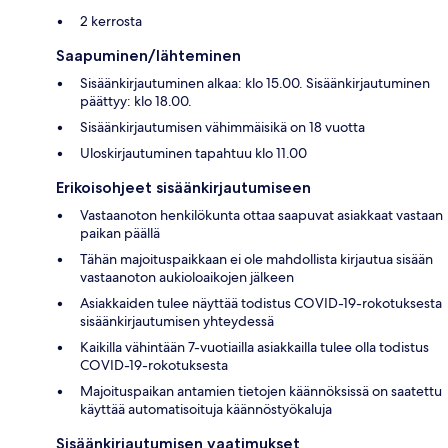
2 kerrosta
Saapuminen/lähteminen
Sisäänkirjautuminen alkaa: klo 15.00. Sisäänkirjautuminen
päättyy: klo 18.00.
Sisäänkirjautumisen vähimmäisikä on 18 vuotta
Uloskirjautuminen tapahtuu klo 11.00
Erikoisohjeet sisäänkirjautumiseen
Vastaanoton henkilökunta ottaa saapuvat asiakkaat vastaan
paikan päällä
Tähän majoituspaikkaan ei ole mahdollista kirjautua sisään
vastaanoton aukioloaikojen jälkeen
Asiakkaiden tulee näyttää todistus COVID-19-rokotuksesta
sisäänkirjautumisen yhteydessä
Kaikilla vähintään 7-vuotiailla asiakkailla tulee olla todistus
COVID-19-rokotuksesta
Majoituspaikan antamien tietojen käännöksissä on saatettu
käyttää automatisoituja käännöstyökaluja
Sisäänkirjautumisen vaatimukset