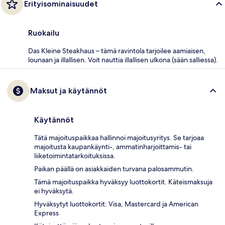
Erityisominaisuudet
Ruokailu
Das Kleine Steakhaus – tämä ravintola tarjoilee aamiaisen,
lounaan ja illallisen. Voit nauttia illallisen ulkona (sään salliessa).
Maksut ja käytännöt
Käytännöt
Tätä majoituspaikkaa hallinnoi majoitusyritys. Se tarjoaa
majoitusta kaupankäynti-, ammatinharjoittamis- tai
liiketoimintatarkoituksissa.
Paikan päällä on asiakkaiden turvana palosammutin.
Tämä majoituspaikka hyväksyy luottokortit. Käteismaksuja
ei hyväksytä.
Hyväksytyt luottokortit: Visa, Mastercard ja American
Express