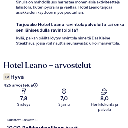
Sinulla on mahdollisuus harrastaa monenlaisia aktiviteetteja
lähistöllä, kuten pyöräillä ja vaeltaa. Hotel Leano tarjoaa
asiakkaiden käyttöön myös puutarhan.
Tarjoaako Hotel Leano ravintolapalveluita tai onko
sen lähiseudulla ravintoloita?
Kyllä, paikan päältä löytyy ravintola nimeltä Das Kleine
Steakhaus, jossa voit nauttia seuraavasta: ulkoilmaravintola.
Hotel Leano – arvostelut
Arvostelut
Hyvä
7,6
426 arvostelua
7,8
7,0
8,0
Siisteys
Sijainti
Henkilökunta ja
palvelu
Arvostelut
Tarkistettu arvostelu