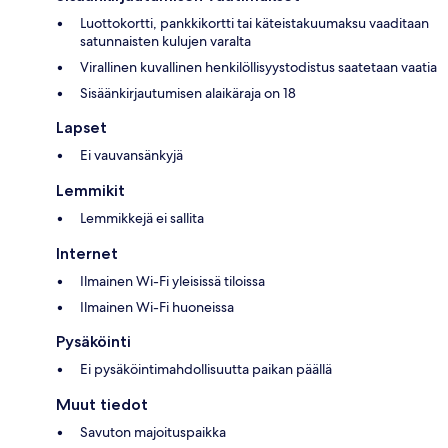
Luottokortti, pankkikortti tai käteistakuumaksu vaaditaan
satunnaisten kulujen varalta
Virallinen kuvallinen henkilöllisyystodistus saatetaan vaatia
Sisäänkirjautumisen alaikäraja on 18
Lapset
Ei vauvansänkyjä
Lemmikit
Lemmikkejä ei sallita
Internet
Ilmainen Wi-Fi yleisissä tiloissa
Ilmainen Wi-Fi huoneissa
Pysäköinti
Ei pysäköintimahdollisuutta paikan päällä
Muut tiedot
Savuton majoituspaikka