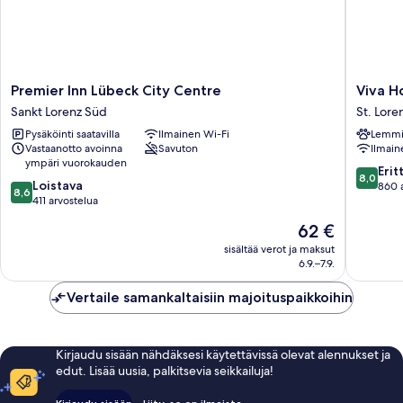
Premier
Viva
Premier Inn Lübeck City Centre
Viva H
Inn
Hotel
Sankt Lorenz Süd
St. Lore
Lübeck
Lübeck
Pysäköinti saatavilla
Ilmainen Wi-Fi
Lemmik
City
St.
Vastaanotto avoinna
Savuton
Ilmain
Centre
Lorenz
ympäri vuorokauden
Sankt
Nord
8.0
Erit
8,0
8.6
Lorenz
Loistava
kautta
860 
8,6
kautta
Süd
411 arvostelua
10,
10,
Erittäin
Hinta
62 €
Loistava,
hyvä,
on
411
sisältää verot ja maksut
860
62 €
6.9.–7.9.
arvostelua
arvostel
Vertaile samankaltaisiin majoituspaikkoihin
Kirjaudu sisään nähdäksesi käytettävissä olevat alennukset ja
edut. Lisää uusia, palkitsevia seikkailuja!