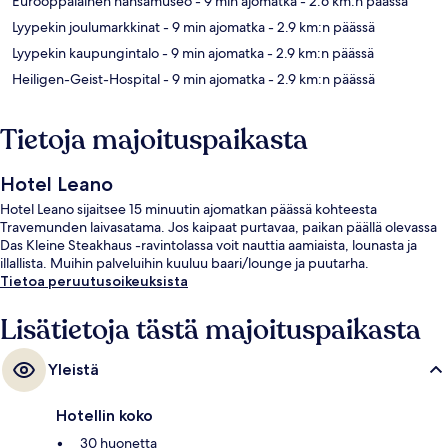
Eurooppalainen hansamuseo
- 9 min ajomatka
- 2.6 km:n päässä
Lyypekin joulumarkkinat
- 9 min ajomatka
- 2.9 km:n päässä
Lyypekin kaupungintalo
- 9 min ajomatka
- 2.9 km:n päässä
Heiligen-Geist-Hospital
- 9 min ajomatka
- 2.9 km:n päässä
Tietoja majoituspaikasta
Hotel Leano
Hotel Leano sijaitsee 15 minuutin ajomatkan päässä kohteesta
Travemunden laivasatama. Jos kaipaat purtavaa, paikan päällä olevassa
Das Kleine Steakhaus -ravintolassa voit nauttia aamiaista, lounasta ja
illallista. Muihin palveluihin kuuluu baari/lounge ja puutarha.
Tietoa peruutusoikeuksista
Lisätietoja tästä majoituspaikasta
Yleistä
Hotellin koko
30 huonetta