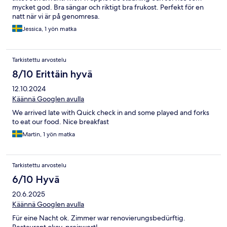
mycket god. Bra sängar och riktigt bra frukost. Perfekt för en
natt när vi är på genomresa.
Jessica, 1 yön matka
Tarkistettu arvostelu
8/10 Erittäin hyvä
12.10.2024
Käännä Googlen avulla
We arrived late with Quick check in and some played and forks
to eat our food. Nice breakfast
Martin, 1 yön matka
Tarkistettu arvostelu
6/10 Hyvä
20.6.2025
Käännä Googlen avulla
Für eine Nacht ok. Zimmer war renovierungsbedürftig.