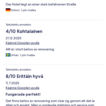
Das Hotel liegt an einer stark befahrenen Straße
Ortwin, 1 yön matka
Tarkistettu arvostelu
4/10 Kohtalainen
21.12.2025
Käännä Googlen avulla
Allt är i stort behov av renovering
Orhan, 1 yön matka
Tarkistettu arvostelu
8/10 Erittäin hyvä
11.7.2025
Käännä Googlen avulla
Fungerade perfekt!
Det finns behov av renovering som visar sig genom att det är
slitet och använt. Men vi upplevde städning och service som