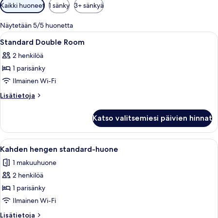
Huoneille
Kaikki huoneet
1 sänky
3+ sänkyä
saatavilla
olevia
Näytetään 5/5 huonetta
suodattimia
Avaa
Makuuhuone, jossa on sänky, yöpöytäla
5
Standard Double Room
kaikki
2 henkilöä
huonetyypin
1 parisänky
Standard
Double
Ilmainen Wi-Fi
Room
Lisätietoja
Lisätietoja
kuvat
huoneesta
Standard
Katso valitsemiesi päivien hinnat
Double
Room
Avaa
Makuuhuone, jossa on sänky, yöpöytävala
5
Kahden hengen standard-huone
kaikki
1 makuuhuone
huonetyypin
2 henkilöä
Kahden
hengen
1 parisänky
standard-
Ilmainen Wi-Fi
huone
Lisätietoja
Lisätietoja