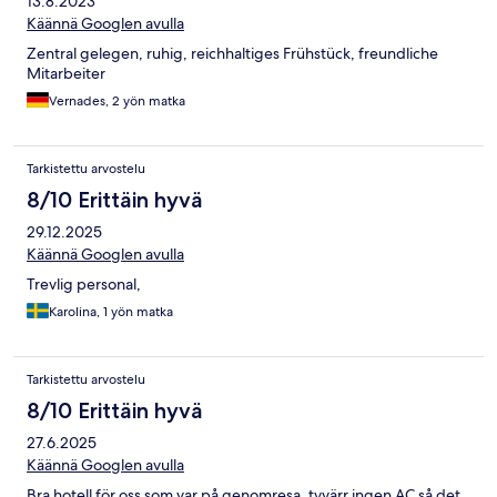
13.8.2023
Käännä Googlen avulla
Zentral gelegen, ruhig, reichhaltiges Frühstück, freundliche
Mitarbeiter
Vernades, 2 yön matka
Tarkistettu arvostelu
8/10 Erittäin hyvä
29.12.2025
Käännä Googlen avulla
Trevlig personal,
Karolina, 1 yön matka
Tarkistettu arvostelu
8/10 Erittäin hyvä
27.6.2025
Käännä Googlen avulla
Bra hotell för oss som var på genomresa, tyvärr ingen AC så det