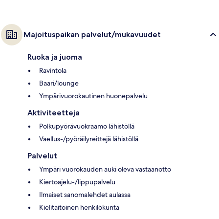
Majoituspaikan palvelut/mukavuudet
Ruoka ja juoma
Ravintola
Baari/lounge
Ympärivuorokautinen huonepalvelu
Aktiviteetteja
Polkupyörävuokraamo lähistöllä
Vaellus-/pyöräilyreittejä lähistöllä
Palvelut
Ympäri vuorokauden auki oleva vastaanotto
Kiertoajelu-/lippupalvelu
Ilmaiset sanomalehdet aulassa
Kielitaitoinen henkilökunta