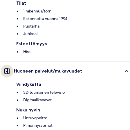
Tilat
1 rakennus/torni
Rakennettu vuonna 1994
Puutarha
Juhlasali
Esteettömyys
Hissi
Huoneen palvelut/mukavuudet
Viihdykettä
32-tuumainen televisio
Digitaalikanavat
Nuku hyvin
Untuvapeitto
Pimennysverhot