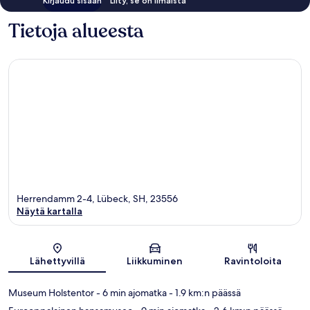
Kirjaudu sisään
Liity, se on ilmaista
Tietoja alueesta
Herrendamm 2-4, Lübeck, SH, 23556
Näytä kartalla
Kartta
Lähettyvillä
Liikkuminen
Ravintoloita
Museum Holstentor
- 6 min ajomatka
- 1.9 km:n päässä