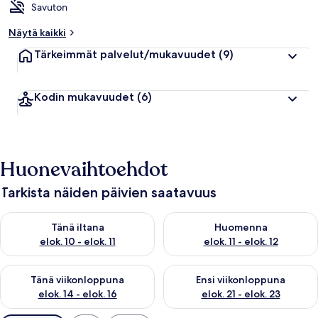
Savuton
Näytä kaikki
Tärkeimmät palvelut/mukavuudet
(9)
Kodin mukavuudet
(6)
Huonevaihtoehdot
Tarkista näiden päivien saatavuus
Tarkista tämän illan saatavuus elok. 10 - elok. 11
Tarkista huomisen saatavuus elo
Tänä iltana
Huomenna
elok. 10 - elok. 11
elok. 11 - elok. 12
Tarkista tämän viikonlopun saatavuus elok. 14 - elok. 16
Tarkista ensi viikonlopun saata
Tänä viikonloppuna
Ensi viikonloppuna
elok. 14 - elok. 16
elok. 21 - elok. 23