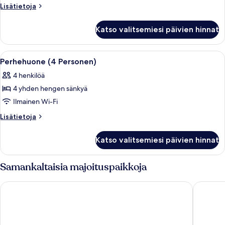
Lisätietoja
Lisätietoja
huoneesta
Perhehuone
Katso valitsemiesi päivien hinnat
Avaa
Hotellihuone, jossa on kaksi erillistä s
5
Perhehuone (4 Personen)
kaikki
4 henkilöä
huonetyypin
4 yhden hengen sänkyä
Perhehuone
(4
Ilmainen Wi-Fi
Personen)
Lisätietoja
Lisätietoja
kuvat
huoneesta
Perhehuone
Katso valitsemiesi päivien hinnat
(4
Personen)
Samankaltaisia majoituspaikkoja
Premier Inn Lübeck City Centre
Viva Hot